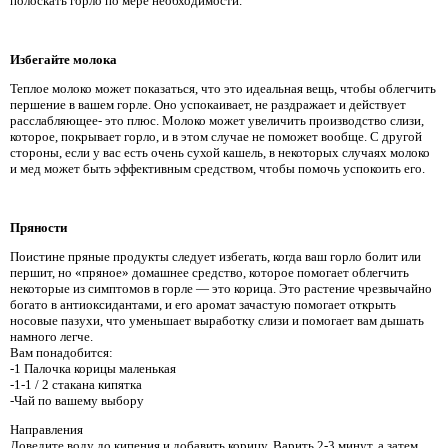
полоскать горло по мере необходимости.
Избегайте молока
Теплое молоко может показаться, что это идеальная вещь, чтобы облегчить
першение в вашем горле. Оно успокаивает, не раздражает и действует
расслабляющее- это плюс. Молоко может увеличить производство слизи,
которое, покрывает горло, и в этом случае не поможет вообще. С другой
стороны, если у вас есть очень сухой кашель, в некоторых случаях молоко
и мед может быть эффективным средством, чтобы помочь успокоить его.
Пряности
Поистине пряные продукты следует избегать, когда ваш горло болит или
першит, но «пряное» домашнее средство, которое помогает облегчить
некоторые из симптомов в горле — это корица. Это растение чрезвычайно
богато в антиоксидантами, и его аромат зачастую помогает открыть
носовые пазухи, что уменьшает выработку слизи и помогает вам дышать
намного легче.
Вам понадобится:
-1 Палочка корицы маленькая
-1-1 / 2 стакана кипятка
-Чай по вашему выбору
Направления
Доведите воду до кипения и добавить корицу. Варить 2-3 минут, а затем