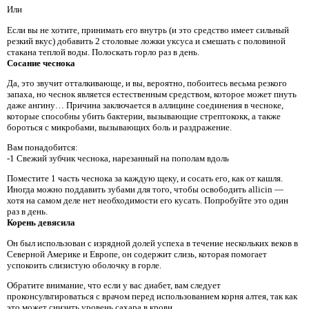
Или
Если вы не хотите, принимать его внутрь (и это средство имеет сильный
резкий вкус) добавить 2 столовые ложки уксуса и смешать с половиной
стакана теплой воды. Полоскать горло раз в день.
Сосание чеснока
Да, это звучит отталкивающе, и вы, вероятно, побоитесь весьма резкого
запаха, но чеснок является естественным средством, которое может пнуть
даже ангину… Причина заключается в аллицине соединения в чесноке,
которые способны убить бактерии, вызывающие стрептококк, а также
бороться с микробами, вызывающих боль и раздражение.
Вам понадобится:
-1 Свежий зубчик чеснока, нарезанный на пополам вдоль
Поместите 1 часть чеснока за каждую щеку, и сосать его, как от кашля.
Иногда можно поддавить зубами для того, чтобы освободить allicin —
хотя на самом деле нет необходимости его кусать. Попробуйте это один
раз в день.
Корень девясила
Он был использован с изрядной долей успеха в течение нескольких веков в
Северной Америке и Европе, он содержит слизь, которая помогает
успокоить слизистую оболочку в горле.
Обратите внимание, что если у вас диабет, вам следует
проконсультироваться с врачом перед использованием корня алтея, так как
это может снизить уровень сахара в крови.