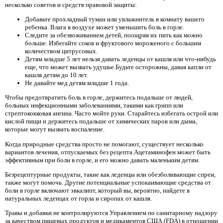
несколько советов и средств правовой защиты:
Добавьте прохладный туман или увлажнитель в комнату вашего
ребенка. Влага в воздухе может уменьшить боль в горле.
Следите за обезвоживанием детей, поощряя их пить как можно
больше. Избегайте соков и фруктового мороженого с большим
количеством цитрусовых.
Детям младше 5 лет нельзя давать леденцы от кашля или что-нибудь
еще, что может вызвать удушье.Будьте осторожны, давая капли от
кашля детям до 10 лет.
Не давайте мед детям младше 1 года.
Чтобы предотвратить боль в горле, держитесь подальше от людей,
больных инфекционными заболеваниями, такими как грипп или
стрептококковая ангина. Часто мойте руки. Старайтесь избегать острой или
кислой пищи и держитесь подальше от химических паров или дыма,
которые могут вызвать воспаление.
Когда природные средства просто не помогают, существует несколько
вариантов лечения, отпускаемых без рецепта.Ацетаминофен может быть
эффективным при боли в горле, и его можно давать маленьким детям.
Безрецептурные продукты, такие как леденцы или обезболивающие спреи,
также могут помочь. Другие потенциальные успокаивающие средства от
боли в горле включают эвкалипт, который вы, вероятно, найдете в
натуральных леденцах от горла и сиропах от кашля.
Травы и добавки не контролируются Управлением по санитарному надзору
за качеством пищевых продуктов и медикаментов США (FDA) в отношении