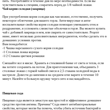
пить. Употребляйте в течение дня по мере необходимости. Если вы
чувствительны к специям, сократить перец до 1/8 чайной ложки.
Чай корня солодки (лакрица)
При употреблении корня солодки как чая можно, естественно, получить
некоторое облегчение для вашего горла. Анти-вирусные и анти-
воспалительные свойства корня солодки помощью уменьшить отек и
раздражение, и успокоить слизистые оболочки в горле. Вы можете купить
чай с добавкой лакрицы в нем, или сварить ее самостоятельно. Рецепт
ниже, имеет несколько дополнительных ингредиентов, чтобы сделать это в
домашних условиях против.
Вам понадобится:
-1 Чашка нарезанного сухого корня солодки
-1 Столовая ложка корицы
-1/2 Стакана цветков ромашки
Смешайте все в миске. Хранить в стеклянной банке от света и тепла, если
вы хотите сохранить на потом. Для приготовления чая, объединить 3
столовые ложки с горкой чайной смеси и 2,5 стакана холодной воды в
кастрюле. Довести до кипения и на среднем огне варите в течение 10
минут. Налейте в большую кружку через сито и наслаждайтесь.
Пищевая сода
Пищевая сода является зачастую как простой и эффективное домашнее
средство против ангины. Причина? Сода имеет антибактериальные
свойства, которые могли бы помочь, чтобы убить источник бактерий в