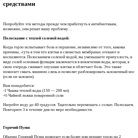
средствами
Попробуйте эти методы прежде чем прибегнуть к антибиотикам,
возможно, они решат вашу проблему…
Полоскание с теплой соленой водой:
Когда горло испытывает боль и першение, независимо от того, каковы
причины, -суть в том что клетки в слизистых мембранах отекают и
воспаляются. Полосканием соленой водой, вы уменьшаете припухлость, в
виде солей основная функция заключается в вовлечении воды, которая, в
свою очередь сжимает опухшие клетки и облегчает боль. Это также
помогает смыть лишнюю слизь и позволит разблокировать заложенный нос
(если он заложен).
Вам понадобится:
-1 Чашка теплой воды (150 — 200 мл).
-½ Чайной ложки поваренной соли
Нагрейте воду до 40 градусов. Тщательно перемешать с солью. Полоскаем.
Повторите 3 в течение дня по мере необходимости.
Горячий Пунш
Обычно Горячий Пунш помогает если болит или першит горло по 2