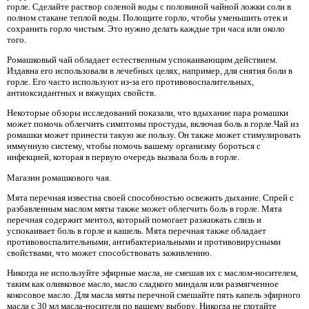
горле. Сделайте раствор соленой воды с половиной чайной ложки соли в
полном стакане теплой воды. Полощите горло, чтобы уменьшить отек и
сохранить горло чистым. Это нужно делать каждые три часа или около
того.
Ромашковый чай обладает естественным успокаивающим действием.
Издавна его использовали в лечебных целях, например, для снятия боли в
горле. Его часто используют из-за его противовоспалительных,
антиоксидантных и вяжущих свойств.
Некоторые обзоры исследований показали, что вдыхание пара ромашки
может помочь облегчить симптомы простуды, включая боль в горле.Чай из
ромашки может принести такую ​​же пользу. Он также может стимулировать
иммунную систему, чтобы помочь вашему организму бороться с
инфекцией, которая в первую очередь вызвала боль в горле.
Магазин ромашкового чая.
Мята перечная известна своей способностью освежить дыхание. Спрей с
разбавленным маслом мяты также может облегчить боль в горле. Мята
перечная содержит ментол, который помогает разжижать слизь и
успокаивает боль в горле и кашель. Мята перечная также обладает
противовоспалительными, антибактериальными и противовирусными
свойствами, что может способствовать заживлению.
Никогда не используйте эфирные масла, не смешав их с маслом-носителем,
таким как оливковое масло, масло сладкого миндаля или размягченное
кокосовое масло. Для масла мяты перечной смешайте пять капель эфирного
масла с 30 мл масла-носителя по вашему выбору. Никогда не глотайте