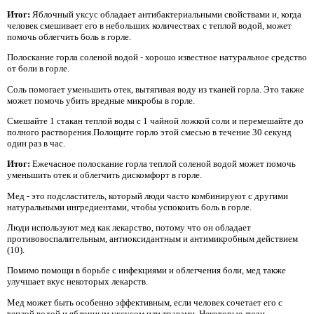
Итог:
Яблочный уксус обладает антибактериальными свойствами и, когда
человек смешивает его в небольших количествах с теплой водой, может
помочь облегчить боль в горле.
Полоскание горла соленой водой - хорошо известное натуральное средство
от боли в горле.
Соль помогает уменьшить отек, вытягивая воду из тканей горла. Это также
может помочь убить вредные микробы в горле.
Смешайте 1 стакан теплой воды с 1 чайной ложкой соли и перемешайте до
полного растворения.Полощите горло этой смесью в течение 30 секунд
один раз в час.
Итог:
Ежечасное полоскание горла теплой соленой водой может помочь
уменьшить отек и облегчить дискомфорт в горле.
Мед - это подсластитель, который люди часто комбинируют с другими
натуральными ингредиентами, чтобы успокоить боль в горле.
Люди используют мед как лекарство, потому что он обладает
противовоспалительным, антиоксидантным и антимикробным действием
(10).
Помимо помощи в борьбе с инфекциями и облегчения боли, мед также
улучшает вкус некоторых лекарств.
Мед может быть особенно эффективным, если человек сочетает его с
теплой водой и яблочным уксусом или травами. Некоторые люди