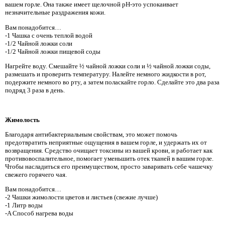
вашем горле. Она также имеет щелочной рН-это успокаивает
незначительные раздражения кожи.
Вам понадобится…
-1 Чашка с очень теплой водой
-1/2 Чайной ложки соли
-1/2 Чайной ложки пищевой соды
Нагрейте воду. Смешайте ½ чайной ложки соли и ½ чайной ложки соды,
размешать и проверить температуру. Налейте немного жидкости в рот,
подержите немного во рту, а затем поласкайте горло. Сделайте это два раза
подряд 3 раза в день.
Жимолость
Благодаря антибактериальным свойствам, это может помочь
предотвратить неприятные ощущения в вашем горле, и удержать их от
возвращения. Средство очищает токсины из вашей крови, и работает как
противовоспалительное, помогает уменьшить отек тканей в вашим горле.
Чтобы насладиться его преимуществом, просто заваривать себе чашечку
свежего горячего чая.
Вам понадобится…
-2 Чашки жимолости цветов и листьев (свежие лучше)
-1 Литр воды
-A Способ нагрева воды