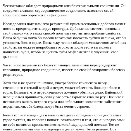
Чеснок также обладает природными антибактериальными свойствами. Он
содержит аллицин, сероорганическое соединение, известное своей
способностью бороться с инфекциями.
Исследования показали, что регулярный прием чесночных добавок может
помочь предотвратить вирус простуды. Добавление свежего чеснока в
свой рацион - это также способ получить его антимикробные свойства.
Ваша бабушка могла бы посоветовать вам пососать зубчик чеснока, чтобы
успокоить боль в горле. Поскольку чеснок обладает множеством лечебных
свойств, вы можете попробовать это, хотя после этого вы можете
почистить зубы, чтобы защитить зубы от ферментов и улучшить свое
дыхание.
Часто используемый как болеутоляющее, кайенский перец содержит
капсаицин, природное соединение, известное своей блокировкой болевых
рецепторов.
Хотя это и не доказано научно, употребление кайенского перца,
смешанного с теплой водой и медом, может облегчить боль при боли в
горле. Помните, что первоначальное жжение - обычное дело. Кайенский
перец нельзя принимать, если у вас есть открытые язвы во рту. Начните с
нескольких капель острого соуса или небольшого количества кайенского
перца, так как оба блюда могут быть очень острыми.
Боль в горле у младенцев и маленьких детей определенно не доставляет
удовольствия, но хорошая новость заключается в том, что они редко сами
по себе являются признаком неотложной медицинской помощи.Тем не
менее, лечение ангины у младенцев и детей может быть разным. Вот