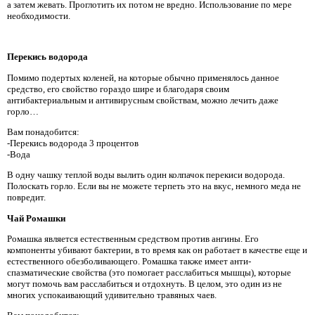
а затем жевать. Проглотить их потом не вредно. Использование по мере
необходимости.
Перекись водорода
Помимо подертых коленей, на которые обычно применялось данное
средство, его свойство гораздо шире и благодаря своим
антибактериальным и антивирусным свойствам, можно лечить даже
горло…
Вам понадобится:
-Перекись водорода 3 процентов
-Вода
В одну чашку теплой воды вылить один колпачок перекиси водорода.
Полоскать горло. Если вы не можете терпеть это на вкус, немного меда не
повредит.
Чай Ромашки
Ромашка является естественным средством против ангины. Его
компоненты убивают бактерии, в то время как он работает в качестве еще и
естественного обезболивающего. Ромашка также имеет анти-
спазматические свойства (это помогает расслабиться мышцы), которые
могут помочь вам расслабиться и отдохнуть. В целом, это один из не
многих успокаивающий удивительно травяных чаев.