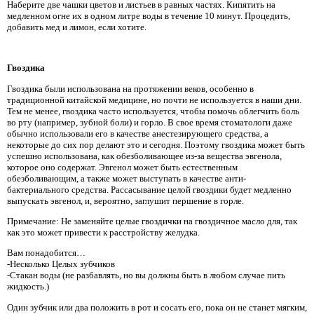
Наберите две чашки цветов и листьев в равных частях. Кипятить на
медленном огне их в одном литре воды в течение 10 минут. Процедить,
добавить мед и лимон, если хотите.
Гвоздика
Гвоздика были использована на протяжении веков, особенно в
традиционной китайской медицине, но почти не используется в наши дни.
Тем не менее, гвоздика часто используется, чтобы помочь облегчить боль
во рту (например, зубной боли) и горло. В свое время стоматологи даже
обычно использовали его в качестве анестезирующего средства, а
некоторые до сих пор делают это и сегодня. Поэтому гвоздика может быть
успешно использована, как обезболивающее из-за вещества эвгенола,
которое оно содержат. Эвгенол может быть естественным
обезболивающим, а также может выступать в качестве анти-
бактериального средства. Рассасывание целой гвоздики будет медленно
выпускать эвгенол, и, вероятно, заглушит першение в горле.
Примечание: Не заменяйте целые гвоздички на гвоздичное масло для, так
как это может привести к расстройству желудка.
Вам понадобится…
-Несколько Целых зубчиков
-Стакан воды (не разбавлять, но вы должны быть в любом случае пить
жидкость.)
Один зубчик или два положить в рот и сосать его, пока он не станет мягким,