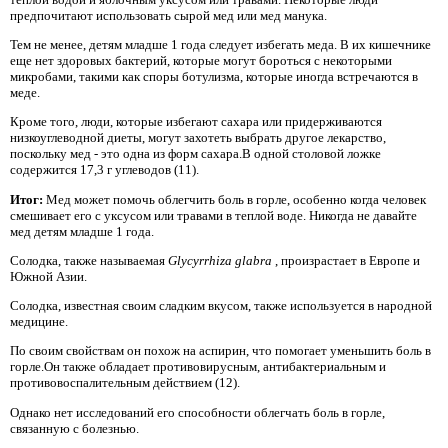
предпочитают использовать сырой мед или мед манука.
Тем не менее, детям младше 1 года следует избегать меда. В их кишечнике
еще нет здоровых бактерий, которые могут бороться с некоторыми
микробами, такими как споры ботулизма, которые иногда встречаются в
меде.
Кроме того, люди, которые избегают сахара или придерживаются
низкоуглеводной диеты, могут захотеть выбрать другое лекарство,
поскольку мед - это одна из форм сахара.В одной столовой ложке
содержится 17,3 г углеводов (11).
Итог:
Мед может помочь облегчить боль в горле, особенно когда человек
смешивает его с уксусом или травами в теплой воде. Никогда не давайте
мед детям младше 1 года.
Солодка, также называемая
Glycyrrhiza glabra
, произрастает в Европе и
Южной Азии.
Солодка, известная своим сладким вкусом, также используется в народной
медицине.
По своим свойствам он похож на аспирин, что помогает уменьшить боль в
горле.Он также обладает противовирусным, антибактериальным и
противовоспалительным действием (12).
Однако нет исследований его способности облегчать боль в горле,
связанную с болезнью.