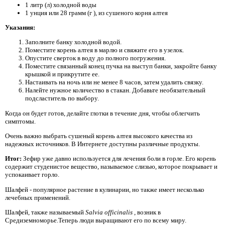
1 литр (л) холодной воды
1 унция или 28 грамм (г ), из сушеного корня алтея
Указания:
Заполните банку холодной водой.
Поместите корень алтея в марлю и свяжите его в узелок.
Опустите сверток в воду до полного погружения.
Поместите связанный конец пучка на выступ банки, закройте банку
крышкой и прикрутите ее.
Настаивать на ночь или не менее 8 часов, затем удалить связку.
Налейте нужное количество в стакан. Добавьте необязательный
подсластитель по выбору.
Когда он будет готов, делайте глотки в течение дня, чтобы облегчить
симптомы.
Очень важно выбрать сушеный корень алтея высокого качества из
надежных источников. В Интернете доступны различные продукты.
Итог:
Зефир уже давно используется для лечения боли в горле. Его корень
содержит студенистое вещество, называемое слизью, которое покрывает и
успокаивает горло.
Шалфей - популярное растение в кулинарии, но также имеет несколько
лечебных применений.
Шалфей, также называемый
Salvia officinalis
, возник в
Средиземноморье.Теперь люди выращивают его по всему миру.