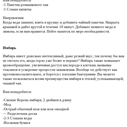
Вам понадобится:
-1 Пакетик ромашкового чая
-1 Стакан кипятка
Направления
Когда вода закипит, влить в кружку и добавить чайный пакетик. Накрыть
крышкой и дайте крутой в течение 10 минут. Добавьте немного меда и
лимона, если вам нравится. Пейте напиток по мере необходимости.
Имбирь
Имбирь имеет довольно интенсивный, даже резкий вкус, так почему бы вам
не глотать его, когда горло уже болит и першит? Имбирь также повышает
кровообращение, увеличивая доступ кислорода к клеткам, вымывка
токсинов и ускорение процессов заживления. Вообще он действует как
противовоспалительное, и борется с плохими бактериями. Вы можете
также пользоваться всеми преимущества имбиря в теплой, успокаивающей,
чашкой чая.
Вам понадобится:
-Свежие Корень имбиря, 2 дюймов в длину
-Мед
-Острый обычный нож или нож овощной
— Разделочная доска
-2-3 Стакана воды
-Восковая бумага