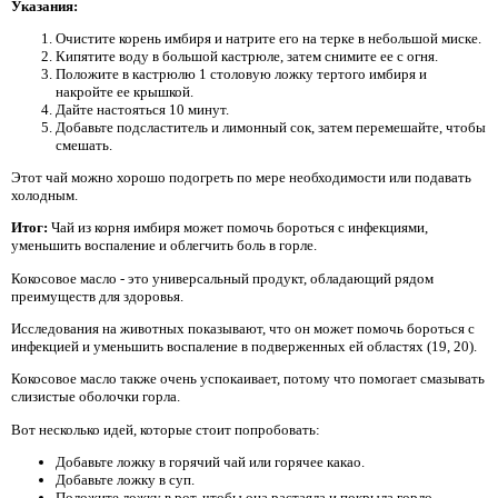
Указания:
Очистите корень имбиря и натрите его на терке в небольшой миске.
Кипятите воду в большой кастрюле, затем снимите ее с огня.
Положите в кастрюлю 1 столовую ложку тертого имбиря и
накройте ее крышкой.
Дайте настояться 10 минут.
Добавьте подсластитель и лимонный сок, затем перемешайте, чтобы
смешать.
Этот чай можно хорошо подогреть по мере необходимости или подавать
холодным.
Итог:
Чай из корня имбиря может помочь бороться с инфекциями,
уменьшить воспаление и облегчить боль в горле.
Кокосовое масло - это универсальный продукт, обладающий рядом
преимуществ для здоровья.
Исследования на животных показывают, что он может помочь бороться с
инфекцией и уменьшить воспаление в подверженных ей областях (19, 20).
Кокосовое масло также очень успокаивает, потому что помогает смазывать
слизистые оболочки горла.
Вот несколько идей, которые стоит попробовать:
Добавьте ложку в горячий чай или горячее какао.
Добавьте ложку в суп.
Положите ложку в рот, чтобы она растаяла и покрыла горло.