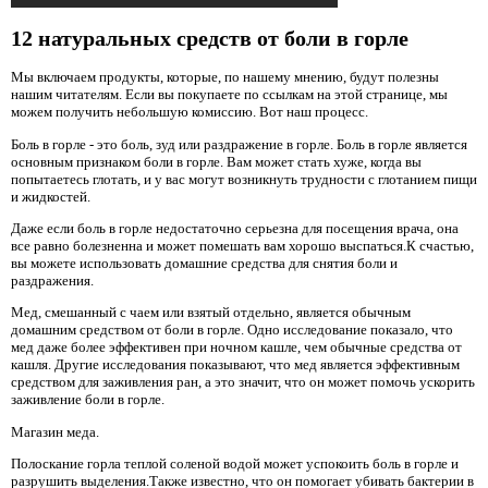
12 натуральных средств от боли в горле
Мы включаем продукты, которые, по нашему мнению, будут полезны
нашим читателям. Если вы покупаете по ссылкам на этой странице, мы
можем получить небольшую комиссию. Вот наш процесс.
Боль в горле - это боль, зуд или раздражение в горле. Боль в горле является
основным признаком боли в горле. Вам может стать хуже, когда вы
попытаетесь глотать, и у вас могут возникнуть трудности с глотанием пищи
и жидкостей.
Даже если боль в горле недостаточно серьезна для посещения врача, она
все равно болезненна и может помешать вам хорошо выспаться.К счастью,
вы можете использовать домашние средства для снятия боли и
раздражения.
Мед, смешанный с чаем или взятый отдельно, является обычным
домашним средством от боли в горле. Одно исследование показало, что
мед даже более эффективен при ночном кашле, чем обычные средства от
кашля. Другие исследования показывают, что мед является эффективным
средством для заживления ран, а это значит, что он может помочь ускорить
заживление боли в горле.
Магазин меда.
Полоскание горла теплой соленой водой может успокоить боль в горле и
разрушить выделения.Также известно, что он помогает убивать бактерии в