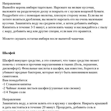
Направления
Вымойте корень имбиря тщательно. Нарежьте на мелкие кусочки,
выложите на разделочную доску и покрыть ее с куском вощеной бумаги.
Раздробите его с помощью молотка, плоскую сторону ножа. Если вы не
хотите возиться дробления, вы можете нарезать его на очень маленькие
кусочки. Закипятить воду на среднем огне, а затем добавить имбирь.
Кипятить в течение 3-5 минут, а затем взять чашку и наслаждайтесь с пылу
с жару, добавить мед или другие специи, если вам это нравится.
Можете скушать остатки имбиря после выпитой чашечки.
Шалфей
Шалфей вяжущее средство, а это означает, что такое средство может
помочь с отеком и прочими нарушениями в тканях (боль, першение,
дискомфорт). Фенольные кислоты в шалфея, как известно, борются и
убивают вредные бактерии, которые могут быть виновником ваших
симптомов.
Вам понадобится:
-1 Стаканом кипятка
-2 Чайные ложки листьев шалфея (сушеные или свежие)
-1/4 Унцию соли
Направления
Закипятить воду, а затем залить его в кружку с шалфеем. Накрыть крышкой
и дать настояться в течение 20 минут. Процедить, добавить соль и