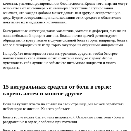
качества, упаковки, дозировки или безопасности. Кроме того, партии могут
отличаться от контейнера к контейнеру.Отсутствие регулирования
означает, что каждая добавка может давать вам другую лекарственную
дозу. Будьте осторожны при использовании этих средств и обязательно
покупайте их в надежных источниках.
Бактериальные инфекции, такие как ангина, коклюш и дифтерия, вызывают
лишь небольшой процент ангины. Большинство врачей рекомендуют
обращаться к врачу только в случае сильной боли в горле, например, боли в
горле с лихорадкой или когда горло закупорены опухшими миндалинами.
Попробуйте некоторые из этих натуральных средств, чтобы быстрее
почувствовать себя лучше и сэкономить на поездке к врачу.Чтобы
чувствовать себя лучше, не забывайте пить много жидкости и много
отдыхать.
.
15 натуральных средств от боли в горле:
корень алтея и многое другое
Если вы купите что-то по ссылке на этой странице, мы можем заработать
небольшую комиссию. Как это работает.
Боль в горле может быть очень неприятной. Основные симптомы - боль и
раздражение в горле, особенно при глотании.
Боль в горле возникает как часть иммунного ответа организма на вирусные