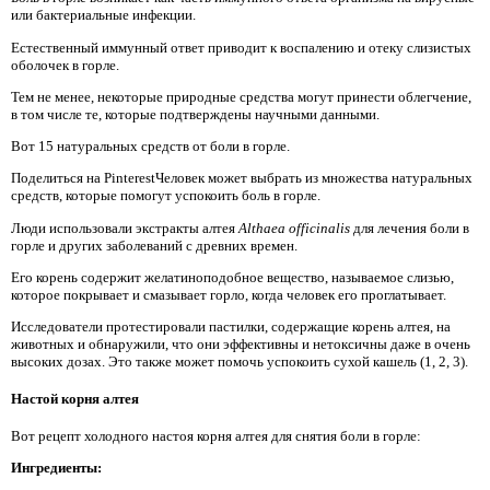
или бактериальные инфекции.
Естественный иммунный ответ приводит к воспалению и отеку слизистых
оболочек в горле.
Тем не менее, некоторые природные средства могут принести облегчение,
в том числе те, которые подтверждены научными данными.
Вот 15 натуральных средств от боли в горле.
Поделиться на PinterestЧеловек может выбрать из множества натуральных
средств, которые помогут успокоить боль в горле.
Люди использовали экстракты алтея
Althaea officinalis
для лечения боли в
горле и других заболеваний с древних времен.
Его корень содержит желатиноподобное вещество, называемое слизью,
которое покрывает и смазывает горло, когда человек его проглатывает.
Исследователи протестировали пастилки, содержащие корень алтея, на
животных и обнаружили, что они эффективны и нетоксичны даже в очень
высоких дозах. Это также может помочь успокоить сухой кашель (1, 2, 3).
Настой корня алтея
Вот рецепт холодного настоя корня алтея для снятия боли в горле:
Ингредиенты: