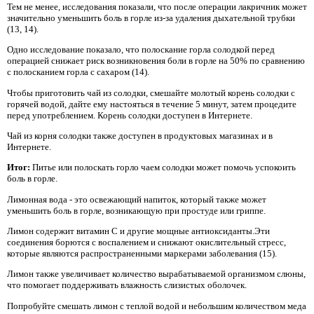
Тем не менее, исследования показали, что после операции лакричник может
значительно уменьшить боль в горле из-за удаления дыхательной трубки
(13, 14).
Одно исследование показало, что полоскание горла солодкой перед
операцией снижает риск возникновения боли в горле на 50% по сравнению
с полосканием горла с сахаром (14).
Чтобы приготовить чай из солодки, смешайте молотый корень солодки с
горячей водой, дайте ему настояться в течение 5 минут, затем процедите
перед употреблением. Корень солодки доступен в Интернете.
Чай из корня солодки также доступен в продуктовых магазинах и в
Интернете.
Итог:
Питье или полоскать горло чаем солодки может помочь успокоить
боль в горле.
Лимонная вода - это освежающий напиток, который также может
уменьшить боль в горле, возникающую при простуде или гриппе.
Лимон содержит витамин С и другие мощные антиоксиданты.Эти
соединения борются с воспалением и снижают окислительный стресс,
которые являются распространенными маркерами заболевания (15).
Лимон также увеличивает количество вырабатываемой организмом слюны,
что помогает поддерживать влажность слизистых оболочек.
Попробуйте смешать лимон с теплой водой и небольшим количеством меда