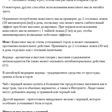
О некоторых других способах использования кокосового масла читайте
здесь.
Ограничьте потребление кокосового масла примерно до 2 столовых ложек
(30 миллилитров [мл]) в день, поскольку оно может иметь слабительный
эффект при более высоких дозировках. При первом использовании
кокосового масла начните с 1 чайной ложки (5 мл) за раз, чтобы
минимизировать возможные побочные эффекты.
Итог:
Кокосовое масло очень успокаивает горло и может оказывать
противовоспалительное действие. Принимать до 2 столовых ложек (30 мл)
в день отдельно или с теплыми напитками.
Корица - ароматная и вкусная специя с высоким содержанием
антиоксидантов.Он также может оказывать антибактериальное действие
(21).
В китайской медицине корица - традиционное средство от простуды,
гриппа и боли в горле.
Чай с корицей можно купить в большинстве продуктовых магазинов как в
виде трав, так и в обычных вариантах, а также в Интернете. Люди также
могут добавлять корицу в травяной или черный чай.
Другой вариант - приготовить миндальное молоко с корицей, которое
особенно успокаивает боль в горле.
Миндальное молоко с корицей