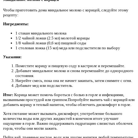
Чтобы приготовить дома миндальное молоко с корицей, следуйте этому
рецепту:
Ингредиенты:
1 стакан миндального молока
1/2 чайной ложки (2.5 мл) молотой корицы
1/8 чайной ложки (0,6 мл) пищевой соды
1 столовая ложка (15 мл) меда или подсластителя по выбору
Указания:
Поместите корицу и пищевую соду в кастрюле и перемешайте.
Добавьте миндальное молоко и снова перемешайте до однородного
состояния.
Нагрейте смесь, пока она не начнет закипать, затем снимите с огня.
Добавьте мед или подсластитель.
Итог:
Корица может помочь бороться с болью в горле и инфекциями,
вызванными простудой или гриппом.Попробуйте выпить чай с корицей или
добавить корицу в теплый напиток, чтобы облегчить дискомфорт в горле.
Хотя глотание может вызывать дискомфорт, употребление большого
количества воды или других жидкостей в конечном итоге улучшит
ощущение в горле. Важно поддерживать гидратацию слизистых оболочек
горла, чтобы они могли зажить.
Пейте чай, травяные настои, воду или другие напитки любой температуры,