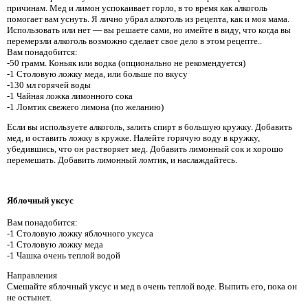
причинам. Мед и лимон успокаивает горло, в то время как алкоголь
помогает вам уснуть. Я лично убрал алкоголь из рецепта, как и моя мама.
Использовать или нет — вы решаете сами, но имейте в виду, что когда вы
перемерзли алкоголь возможно сделает свое дело в этом рецепте..
Вам понадобится:
-50 грамм. Коньяк или водка (опционально не рекомендуется)
-1 Столовую ложку меда, или больше по вкусу
-130 мл горячей воды
-1 Чайная ложка лимонного сока
-1 Ломтик свежего лимона (по желанию)
Если вы используете алкоголь, залить спирт в большую кружку. Добавить
мед, и оставить ложку в кружке. Налейте горячую воду в кружку,
убедившись, что он растворяет мед. Добавить лимонный сок и хорошо
перемешать. Добавить лимонный ломтик, и наслаждайтесь.
Яблочный уксус
Вам понадобится:
-1 Столовую ложку яблочного уксуса
-1 Столовую ложку меда
-1 Чашка очень теплой водой
Направления
Смешайте яблочный уксус и мед в очень теплой воде. Выпить его, пока он
не остынет.