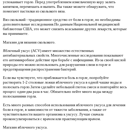
успокаивает горло. Перед употреблением измельченную кору залить
кипятком, перемешать и выпить. Вы также можете обнаружить, что
помогают пастилки из скользкого вяза.
Вяз скользкий - традиционное средство от боли в горле, но необходимы
дополнительные исследования.По данным Национальной медицинской
библиотеки США, это может снизить всасывание других лекарств, которые
вы принимаете.
Магазин для вязания скользкого.
Яблочный уксус (ACV) имеет множество естественных
антибактериальных свойств. Многочисленные исследования показывают
его антимикробное действие при борьбе с инфекциями. Из-за своей кислой
природы его можно использовать для разрушения слизи в горле и
предотвращения распространения бактерий.
Если вы чувствуете, что приближается боль в горле, попробуйте
растворить 1-2 столовые ложки яблочного уксуса в одной чашке воды и
полоскать горло.Затем сделайте небольшой глоток смеси и повторяйте весь
процесс один-два раза в час. Обязательно пейте много воды между
полосканиями горла.
Есть много разных способов использования яблочного уксуса для лечения
боли в горле, в зависимости от тяжести заболевания, а также от
чувствительности вашего организма к уксусу. Лучше сначала
проконсультироваться с врачом или практикующим врачом.
Магазин яблочного уксуса.