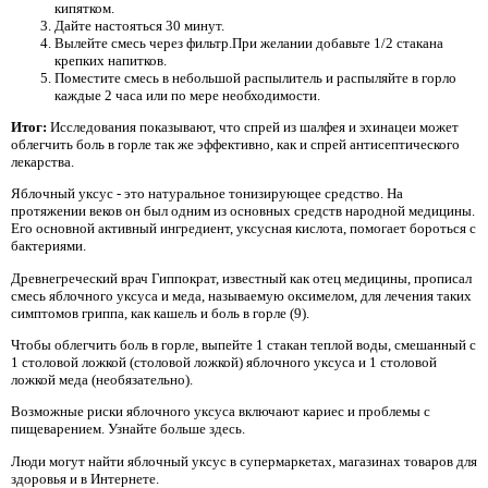
кипятком.
Дайте настояться 30 минут.
Вылейте смесь через фильтр.При желании добавьте 1/2 стакана
крепких напитков.
Поместите смесь в небольшой распылитель и распыляйте в горло
каждые 2 часа или по мере необходимости.
Итог:
Исследования показывают, что спрей из шалфея и эхинацеи может
облегчить боль в горле так же эффективно, как и спрей антисептического
лекарства.
Яблочный уксус - это натуральное тонизирующее средство. На
протяжении веков он был одним из основных средств народной медицины.
Его основной активный ингредиент, уксусная кислота, помогает бороться с
бактериями.
Древнегреческий врач Гиппократ, известный как отец медицины, прописал
смесь яблочного уксуса и меда, называемую оксимелом, для лечения таких
симптомов гриппа, как кашель и боль в горле (9).
Чтобы облегчить боль в горле, выпейте 1 стакан теплой воды, смешанный с
1 столовой ложкой (столовой ложкой) яблочного уксуса и 1 столовой
ложкой меда (необязательно).
Возможные риски яблочного уксуса включают кариес и проблемы с
пищеварением. Узнайте больше здесь.
Люди могут найти яблочный уксус в супермаркетах, магазинах товаров для
здоровья и в Интернете.