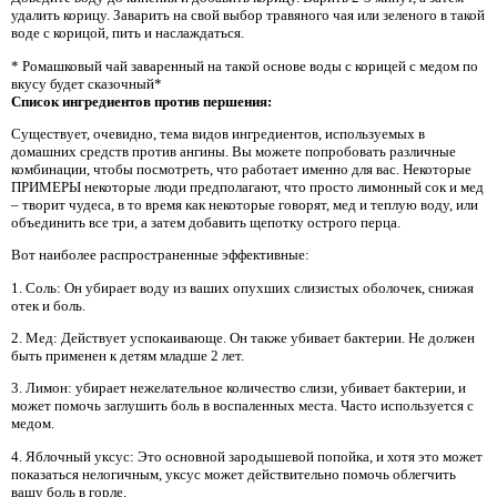
удалить корицу. Заварить на свой выбор травяного чая или зеленого в такой
воде с корицой, пить и наслаждаться.
* Ромашковый чай заваренный на такой основе воды с корицей с медом по
вкусу будет сказочный*
Список ингредиентов против першения:
Существует, очевидно, тема видов ингредиентов, используемых в
домашних средств против ангины. Вы можете попробовать различные
комбинации, чтобы посмотреть, что работает именно для вас. Некоторые
ПРИМЕРЫ некоторые люди предполагают, что просто лимонный сок и мед
– творит чудеса, в то время как некоторые говорят, мед и теплую воду, или
объединить все три, а затем добавить щепотку острого перца.
Вот наиболее распространенные эффективные:
1. Соль: Он убирает воду из ваших опухших слизистых оболочек, снижая
отек и боль.
2. Мед: Действует успокаивающе. Он также убивает бактерии. Не должен
быть применен к детям младше 2 лет.
3. Лимон: убирает нежелательное количество слизи, убивает бактерии, и
может помочь заглушить боль в воспаленных места. Часто используется с
медом.
4. Яблочный уксус: Это основной зародышевой попойка, и хотя это может
показаться нелогичным, уксус может действительно помочь облегчить
вашу боль в горле.