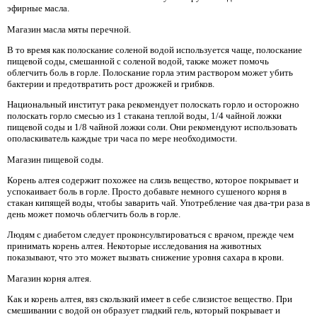
эфирные масла.
Магазин масла мяты перечной.
В то время как полоскание соленой водой используется чаще, полоскание
пищевой соды, смешанной с соленой водой, также может помочь
облегчить боль в горле. Полоскание горла этим раствором может убить
бактерии и предотвратить рост дрожжей и грибков.
Национальный институт рака рекомендует полоскать горло и осторожно
полоскать горло смесью из 1 стакана теплой воды, 1/4 чайной ложки
пищевой соды и 1/8 чайной ложки соли. Они рекомендуют использовать
ополаскиватель каждые три часа по мере необходимости.
Магазин пищевой соды.
Корень алтея содержит похожее на слизь вещество, которое покрывает и
успокаивает боль в горле. Просто добавьте немного сушеного корня в
стакан кипящей воды, чтобы заварить чай. Употребление чая два-три раза в
день может помочь облегчить боль в горле.
Людям с диабетом следует проконсультироваться с врачом, прежде чем
принимать корень алтея. Некоторые исследования на животных
показывают, что это может вызвать снижение уровня сахара в крови.
Магазин корня алтея.
Как и корень алтея, вяз скользкий имеет в себе слизистое вещество. При
смешивании с водой он образует гладкий гель, который покрывает и