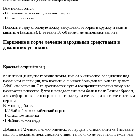
Вам понадобится:
-1 Столовая ложка высушенного корня
-1 Стакан кипятка
Положите одну столовую ложку высушенного корня в кружку и залить
кипятком (накрыть). В течение 30-60 минут не напрягаясь выпить.
Першение в горле лечение народными средствами в
домашних условиях
Красный острый перец
Кайенский (и другие горячие перцы) имеют химическое соединение под
названием капсаицин, что временно снимает боль, так же, как это делает
Advil или аспирин. Это достигается путем воспрепятствования тому, что
называется вещество Р, что и передает сигналы боли в мозг. Таким образом,
дискомфорт от вашего першения в горле купируется при контакте с острым
перцем.
Вам понадобится:
-1/2 Чайной ложки кайенский перец
-1 Стаканом кипятка
-1 Чайная ложка меда
Добавить 1/2 чайной ложки кайенского перца в 1 стакан кипятка. Разбавьте
мед, и подождите, пока смесь не станет теплой, но не горячей, прежде чем