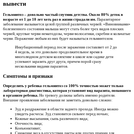
вывести
Гельминтоз – довольно частый спутник детства. Около 80% деток в
возрасте от 1 до 10 лет хоть раз в жизни страдали им.
Паразитарное
заболевание вызывается целой группой различных червей. «Виновниками»
болезненного состояния малыша могут стать более трех видов плоских
червей, круглые черви нематодозы, черви-волосатики, скребни и кольчатые
черви. Поражение любым из них будет называться гельминтозом.
Инкубационный период после заражения составляет от 2 до
4 недель, за это довольно продолжительное время в
многолюдном детском коллективе в школе или садике дети
успевают заразить друг друга, причем порой сразу
несколькими видами паразитов.
Симптомы и признаки
Определить у ребенка гельминтоз со 100% точностью может только
лабораторная диагностика, которая установит вид паразита, попавшего
в организм ребенка.
Но тревогу должны забить именно родители.
Внешние проявления заболевания не заметить довольно сложно:
Зуд и раздражение в области заднего прохода. Иногда можно
увидеть расчесы. Зуд становится сильнее перед ночью;
Кожные высыпания, сыпь различного вида;
Отечность лица;
Конъюнктивит;
Снижение веса в отсутствии диеты или других причин для