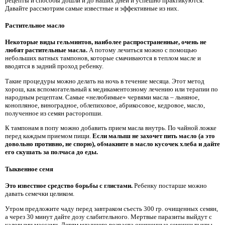
рецепты и способы дошли и до наших дней и успешно практикуются.
Давайте рассмотрим самые известные и эффективные из них.
Растительное масло
Некоторые виды гельминтов, наиболее распространенные, очень не
любят растительные масла.
А потому лечиться можно с помощью
небольших ватных тампонов, которые смачиваются в теплом масле и
вводятся в задний проход ребенку.
Такие процедуры можно делать на ночь в течение месяца. Этот метод
хорош, как вспомогательный к медикаментозному лечению или терапии по
народным рецептам. Самые «нелюбимые» червями масла – льняное,
конопляное, виноградное, облепиховое, абрикосовое, кедровое, масло,
полученное из семян расторопши.
К тампонам в попу можно добавить прием масла внутрь. По чайной ложке
перед каждым приемом пищи.
Если малыш не захочет пить масло (а это
довольно противно, не спорю), обмакните в масло кусочек хлеба и дайте
его скушать за полчаса до еды.
Тыквенное семя
Это известное средство борьбы с глистами.
Ребенку постарше можно
давать семечки целиком.
Утром предложите чаду перед завтраком съесть 300 гр. очищенных семян,
а через 30 минут дайте дозу слабительного. Мертвые паразиты выйдут с
каловыми массами. Детям младшего возраста очищенные семечки тыквы