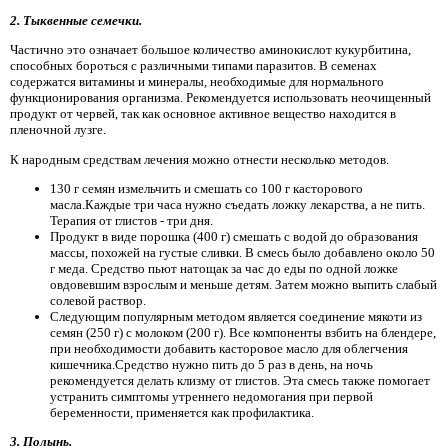
2. Тыквенные семечки.
Частично это означает большое количество аминокислот кукурбитина,
способных бороться с различными типами паразитов. В семенах
содержатся витамины и минералы, необходимые для нормального
функционирования организма. Рекомендуется использовать неочищенный
продукт от червей, так как основное активное вещество находится в
пленочной лузге.
К народным средствам лечения можно отнести несколько методов.
130 г семян измельчить и смешать со 100 г касторового
масла.Каждые три часа нужно съедать ложку лекарства, а не пить.
Терапия от глистов - три дня.
Продукт в виде порошка (400 г) смешать с водой до образования
массы, похожей на густые сливки. В смесь было добавлено около 50
г меда. Средство пьют натощак за час до еды по одной ложке
овдовевшим взрослым и меньше детям. Затем можно выпить слабый
солевой раствор.
Следующим популярным методом является соединение мякоти из
семян (250 г) с молоком (200 г). Все компоненты взбить на блендере,
при необходимости добавить касторовое масло для облегчения
кишечника.Средство нужно пить до 5 раз в день, на ночь
рекомендуется делать клизму от глистов. Эта смесь также помогает
устранить симптомы утреннего недомогания при первой
беременности, применяется как профилактика.
3. Полынь.