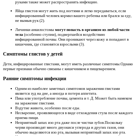
руками также может распространять инфекцию.
Яйца глистов могут жить под ногтями и легко передаваться, если
инфицированный человек кормил вашего ребенка или брался за еду,
не вымыв рук (2).
Личинки анкилостомы
могут попасть в организм из любой части
тела
(особенно ступни), подвергшейся воздействию
инфицированной почвы. Они проникают через кожу и попадают в
кишечник, где становятся взрослыми (3).
Симптомы глистов у детей
Дети, инфицированные глистами, могут иметь различные симптомы.Однако
первые признаки обычно связаны с кишечником и пищеварением.
Ранние симптомы инфекции
Одним из наиболее заметных симптомов заражения глистами
является зуд на дне, а иногда и потеря аппетита.
Пика или употребление почвы, цемента и т. Д. Может быть намеком
на заражение глистами.
Вздутие живота, особенно после еды.
Несварение, проявляющееся в виде отхождения стула после каждого
приема пищи.
Неприятный запах изо рта даже после чистки зубов.Поскольку
черви производят много двуокиси углерода и других газов, они
обычно выделяются изо рта, вызывая неприятный запах изо рта.