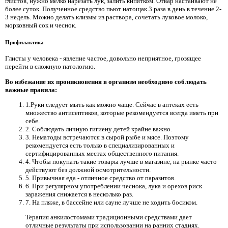
глистов, нужно мелко нарезать лук, залить кипятком. Отвар настаивают не
более суток. Полученное средство пьют натощак 3 раза в день в течение 2-
3 недель. Можно делать клизмы из раствора, сочетать луковое молоко,
морковный сок и чеснок.
Профилактика
Глисты у человека - явление частое, довольно неприятное, грозящее
перейти в сложную патологию.
Во избежание их проникновения в организм необходимо соблюдать
важные правила:
1.Руки следует мыть как можно чаще. Сейчас в аптеках есть
множество антисептиков, которые рекомендуется всегда иметь при
себе.
2. Соблюдать личную гигиену детей крайне важно.
3. Нематоды встречаются в сырой рыбе и мясе. Поэтому
рекомендуется есть только в специализированных и
сертифицированных местах общественного питания.
4. Чтобы покупать такие товары лучше в магазине, на рынке часто
действуют без должной осмотрительности.
5. Привычная еда - отличное средство от паразитов.
6. При регулярном употреблении чеснока, лука и орехов риск
заражения снижается в несколько раз.
7. На пляже, в бассейне или сауне лучше не ходить босиком.
Терапия анкилостомами традиционными средствами дает
отличные результаты при использовании на ранних стадиях.