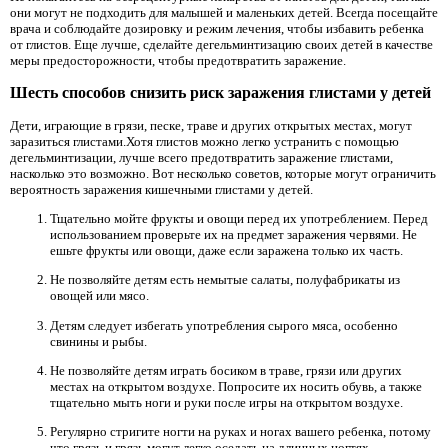
они могут не подходить для малышей и маленьких детей. Всегда посещайте
врача и соблюдайте дозировку и режим лечения, чтобы избавить ребенка
от глистов. Еще лучше, сделайте дегельминтизацию своих детей в качестве
меры предосторожности, чтобы предотвратить заражение.
Шесть способов снизить риск заражения глистами у детей
Дети, играющие в грязи, песке, траве и других открытых местах, могут
заразиться глистами.Хотя глистов можно легко устранить с помощью
дегельминтизации, лучше всего предотвратить заражение глистами,
насколько это возможно. Вот несколько советов, которые могут ограничить
вероятность заражения кишечными глистами у детей.
Тщательно мойте фрукты и овощи перед их употреблением. Перед
использованием проверьте их на предмет заражения червями. Не
ешьте фрукты или овощи, даже если заражена только их часть.
Не позволяйте детям есть немытые салаты, полуфабрикаты из
овощей или мясо.
Детям следует избегать употребления сырого мяса, особенно
свинины и рыбы.
Не позволяйте детям играть босиком в траве, грязи или других
местах на открытом воздухе. Попросите их носить обувь, а также
тщательно мыть ноги и руки после игры на открытом воздухе.
Регулярно стригите ногти на руках и ногах вашего ребенка, потому
что грязь и грязь могут легко оседать на длинных ногтях.