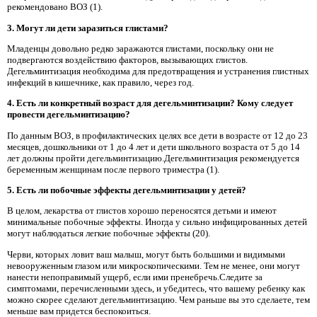
рекомендовано ВОЗ (1).
3. Могут ли дети заразиться глистами?
Младенцы довольно редко заражаются глистами, поскольку они не
подвергаются воздействию факторов, вызывающих глистов.
Дегельминтизация необходима для предотвращения и устранения глистных
инфекций в кишечнике, как правило, через год.
4. Есть ли конкретный возраст для дегельминтизации? Кому следует
провести дегельминтизацию?
По данным ВОЗ, в профилактических целях все дети в возрасте от 12 до 23
месяцев, дошкольники от 1 до 4 лет и дети школьного возраста от 5 до 14
лет должны пройти дегельминтизацию.Дегельминтизация рекомендуется
беременным женщинам после первого триместра (1).
5. Есть ли побочные эффекты дегельминтизации у детей?
В целом, лекарства от глистов хорошо переносятся детьми и имеют
минимальные побочные эффекты. Иногда у сильно инфицированных детей
могут наблюдаться легкие побочные эффекты (20).
Черви, которых ловит ваш малыш, могут быть большими и видимыми
невооруженным глазом или микроскопическими. Тем не менее, они могут
нанести непоправимый ущерб, если ими пренебречь.Следите за
симптомами, перечисленными здесь, и убедитесь, что вашему ребенку как
можно скорее сделают дегельминтизацию. Чем раньше вы это сделаете, тем
меньше вам придется беспокоиться.