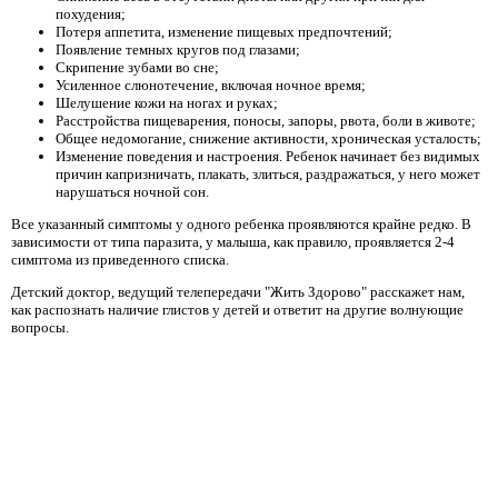
похудения;
Потеря аппетита, изменение пищевых предпочтений;
Появление темных кругов под глазами;
Скрипение зубами во сне;
Усиленное слюнотечение, включая ночное время;
Шелушение кожи на ногах и руках;
Расстройства пищеварения, поносы, запоры, рвота, боли в животе;
Общее недомогание, снижение активности, хроническая усталость;
Изменение поведения и настроения. Ребенок начинает без видимых
причин капризничать, плакать, злиться, раздражаться, у него может
нарушаться ночной сон.
Все указанный симптомы у одного ребенка проявляются крайне редко. В
зависимости от типа паразита, у малыша, как правило, проявляется 2-4
симптома из приведенного списка.
Детский доктор, ведущий телепередачи "Жить Здорово" расскажет нам,
как распознать наличие глистов у детей и ответит на другие волнующие
вопросы.