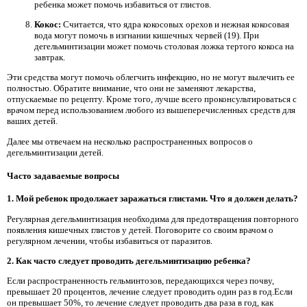
ребенка может помочь избавиться от глистов.
Кокос:
Считается, что ядра кокосовых орехов и нежная кокосовая
вода могут помочь в изгнании кишечных червей (19). При
дегельминтизации может помочь столовая ложка тертого кокоса на
завтрак.
Эти средства могут помочь облегчить инфекцию, но не могут вылечить ее
полностью. Обратите внимание, что они не заменяют лекарства,
отпускаемые по рецепту. Кроме того, лучше всего проконсультироваться с
врачом перед использованием любого из вышеперечисленных средств для
ваших детей.
Далее мы отвечаем на несколько распространенных вопросов о
дегельминтизации детей.
Часто задаваемые вопросы
1. Мой ребенок продолжает заражаться глистами. Что я должен делать?
Регулярная дегельминтизация необходима для предотвращения повторного
появления кишечных глистов у детей. Поговорите со своим врачом о
регулярном лечении, чтобы избавиться от паразитов.
2. Как часто следует проводить дегельминтизацию ребенка?
Если распространенность гельминтозов, передающихся через почву,
превышает 20 процентов, лечение следует проводить один раз в год.Если
он превышает 50%, то лечение следует проводить два раза в год, как