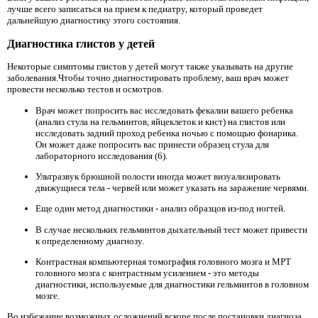
лучше всего записаться на прием к педиатру, который проведет
дальнейшую диагностику этого состояния.
Диагностика глистов у детей
Некоторые симптомы глистов у детей могут также указывать на другие
заболевания.Чтобы точно диагностировать проблему, ваш врач может
провести несколько тестов и осмотров.
Врач может попросить вас исследовать фекалии вашего ребенка
(анализ стула на гельминтов, яйцеклеток и кист) на глистов или
исследовать задний проход ребенка ночью с помощью фонарика.
Он может даже попросить вас принести образец стула для
лабораторного исследования (6).
Ультразвук брюшной полости иногда может визуализировать
движущиеся тела - червей или может указать на заражение червями.
Еще один метод диагностики - анализ образцов из-под ногтей.
В случае нескольких гельминтов дыхательный тест может привести
к определенному диагнозу.
Контрастная компьютерная томография головного мозга и МРТ
головного мозга с контрастным усилением - это методы
диагностики, используемые для диагностики гельминтов в головном
мозге.
Во избежание возможных осложнений вскоре после постановки диагноза