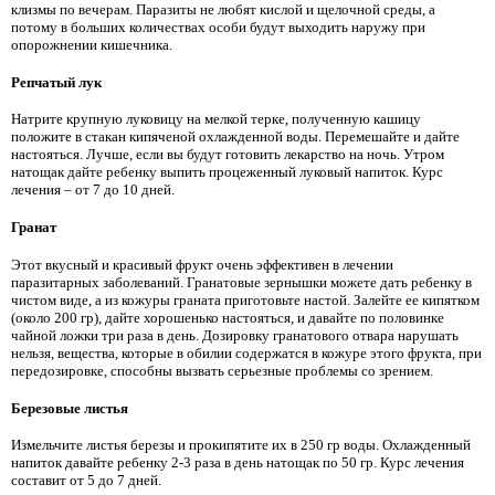
клизмы по вечерам. Паразиты не любят кислой и щелочной среды, а
потому в больших количествах особи будут выходить наружу при
опорожнении кишечника.
Репчатый лук
Натрите крупную луковицу на мелкой терке, полученную кашицу
положите в стакан кипяченой охлажденной воды. Перемешайте и дайте
настояться. Лучше, если вы будут готовить лекарство на ночь. Утром
натощак дайте ребенку выпить процеженный луковый напиток. Курс
лечения – от 7 до 10 дней.
Гранат
Этот вкусный и красивый фрукт очень эффективен в лечении
паразитарных заболеваний. Гранатовые зернышки можете дать ребенку в
чистом виде, а из кожуры граната приготовьте настой. Залейте ее кипятком
(около 200 гр), дайте хорошенько настояться, и давайте по половинке
чайной ложки три раза в день. Дозировку гранатового отвара нарушать
нельзя, вещества, которые в обилии содержатся в кожуре этого фрукта, при
передозировке, способны вызвать серьезные проблемы со зрением.
Березовые листья
Измельчите листья березы и прокипятите их в 250 гр воды. Охлажденный
напиток давайте ребенку 2-3 раза в день натощак по 50 гр. Курс лечения
составит от 5 до 7 дней.