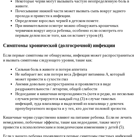
Некоторые черви могут вызывать частую неопределенную боль в
животе.
Почесывание нижней части может вызвать сыпь вокруг заднего
прохода и привести к инфекции.
Определение взрослых червей в детском помете.
При внимательном осмотре можно обнаружить крошечных
червячков вокруг ануса ребенка, особенно если осмотреть его
первым делом после того, как он встанет утром (4).
Симптомы хронической (долгосрочной) инфекции
Если первые симптомы не обнаружены, инфекция может распространиться
и вызвать симптомы следующего уровня, такие как:
Сильная боль в животе и потеря аппетита
Не набирает вес или потеря веса Дефицит витамина А, который
может привести к сухости глаз
Анемия довольно распространена и проявляется в виде
раздражительности / летаргии, общей слабости
Недоедание и кишечная непроходимость (хотя и редко, но несколько
случаев регистрируются каждый год (3) в случае тяжелых
инфекций, зуда влагалища и выделений из влагалища у девочек
препубертатного возраста и у тех, кто достиг половой зрелости.
Кишечные черви существенно влияют на питание ребенка. Если не лечить
немедленно, побочные эффекты, такие как недоедание, также могут
привести к психологическим и поведенческим изменениям у детей (5).
Если у вашего ребенка проявляются первые симптомы глистных инфекций,