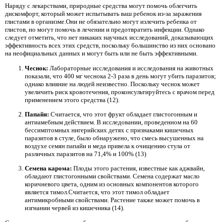
Наряду с лекарствами, природные средства могут помочь облегчить
дискомфорт, который может испытывать ваш ребенок из-за заражения
глистами в организме.Они не обязательно могут излечить ребенка от
глистов, но могут помочь в лечении и предотвратить инфекции. Однако
следует отметить, что нет никаких научных исследований, доказывающих
эффективность всех этих средств, поскольку большинство из них основано
на неофициальных данных и могут быть или не быть эффективными.
Чеснок:
Лабораторные исследования и исследования на животных
показали, что 400 мг чеснока 2-3 раза в день могут убить паразитов;
однако влияние на людей неизвестно. Поскольку чеснок может
увеличить риск кровотечения, проконсультируйтесь с врачом перед
применением этого средства (12).
Папайя:
Считается, что этот фрукт обладает глистогонным и
антиамебным действием. В исследовании, проведенном на 60
бессимптомных нигерийских детях с признаками кишечных
паразитов в стуле, было обнаружено, что смесь высушенных на
воздухе семян папайи и меда привела к очищению стула от
различных паразитов на 71,4% и 100% (13)
Семена карома:
Плоды этого растения, известные как аджвайн,
обладают глистогонными свойствами. Семена содержат масло
коричневого цвета, одним из основных компонентов которого
является тимол.Считается, что этот тимол обладает
антимикробными свойствами. Растение также может помочь в
изгнании червей из кишечника (14).