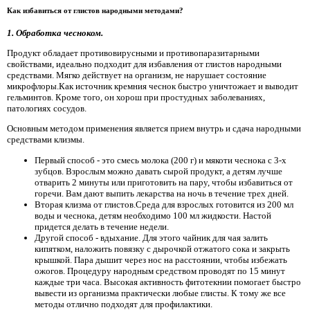
Как избавиться от глистов народными методами?
1. Обработка чесноком.
Продукт обладает противовирусными и противопаразитарными
свойствами, идеально подходит для избавления от глистов народными
средствами. Мягко действует на организм, не нарушает состояние
микрофлоры.Как источник кремния чеснок быстро уничтожает и выводит
гельминтов. Кроме того, он хорош при простудных заболеваниях,
патологиях сосудов.
Основным методом применения является прием внутрь и сдача народными
средствами клизмы.
Первый способ - это смесь молока (200 г) и мякоти чеснока с 3-х
зубцов. Взрослым можно давать сырой продукт, а детям лучше
отварить 2 минуты или приготовить на пару, чтобы избавиться от
горечи. Вам дают выпить лекарства на ночь в течение трех дней.
Вторая клизма от глистов.Среда для взрослых готовится из 200 мл
воды и чеснока, детям необходимо 100 мл жидкости. Настой
придется делать в течение недели.
Другой способ - вдыхание. Для этого чайник для чая залить
кипятком, наложить повязку с дырочкой отжатого сока и закрыть
крышкой. Пара дышит через нос на расстоянии, чтобы избежать
ожогов. Процедуру народным средством проводят по 15 минут
каждые три часа. Высокая активность фитотекнии помогает быстро
вывести из организма практически любые глисты. К тому же все
методы отлично подходят для профилактики.