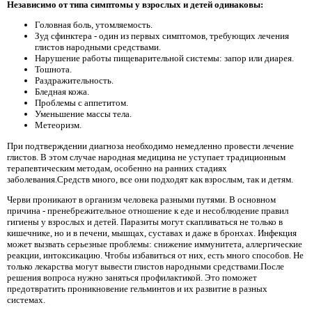
Независимо от типа симптомы у взрослых и детей одинаковы:
Головная боль, утомляемость.
Зуд сфинктера - один из первых симптомов, требующих лечения
глистов народными средствами.
Нарушение работы пищеварительной системы: запор или диарея.
Тошнота.
Раздражительность.
Бледная кожа.
Проблемы с аппетитом.
Уменьшение массы тела.
Метеоризм.
При подтверждении диагноза необходимо немедленно провести лечение
глистов. В этом случае народная медицина не уступает традиционным
терапевтическим методам, особенно на ранних стадиях
заболевания.Средств много, все они подходят как взрослым, так и детям.
Черви проникают в организм человека разными путями. В основном
причина - пренебрежительное отношение к еде и несоблюдение правил
гигиены у взрослых и детей. Паразиты могут скапливаться не только в
кишечнике, но и в печени, мышцах, суставах и даже в бронхах. Инфекция
может вызвать серьезные проблемы: снижение иммунитета, аллергические
реакции, интоксикацию. Чтобы избавиться от них, есть много способов. Не
только лекарства могут вывести глистов народными средствами.После
решения вопроса нужно заняться профилактикой. Это поможет
предотвратить проникновение гельминтов и их развитие в разных
системах.