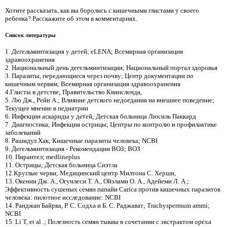
Хотите рассказать, как вы боролись с кишечными глистами у своего
ребенка? Расскажите об этом в комментариях.
Список литературы
1. Дегельминтизация у детей; eLENA; Всемирная организация
здравоохранения
2. Национальный день дегельминтизации; Национальный портал здоровья
3. Паразиты, передающиеся через почву; Центр документации по
кишечным червям; Всемирная организация здравоохранения
4.Глисты в детстве; Правительство Квинсленда,
5. Лю Дж., Рейн А.; Влияние детского недоедания на внешнее поведение;
Текущее мнение в педиатрии
6. Инфекции аскариды у детей; Детская больница Люсиль Паккард
7. Диагностика; Инфекция острицы; Центры по контролю и профилактике
заболеваний
8. Рашидул Хак; Кишечные паразиты человека; NCBI
9. Дегельминтизация - Рекомендации ВОЗ; ВОЗ
10. Пирантел; medlineplus
11. Острицы; Детская больница Сиэтла
12.Круглые черви; Медицинский центр Милтона С. Херши,
13. Окении Дж. А., Огунлеси Т. А., Ойэлами О. А., Адейеми Л. А.;
Эффективность сушеных семян папайи Carica против кишечных паразитов
человека: пилотное исследование: NCBI
14. Ранджан Байрва, Р. С. Содха и Б. С. Раджават; Trachyspermum ammi;
NCBI
15. Li T, et al .; Полезность семян тыквы в сочетании с экстрактом ореха