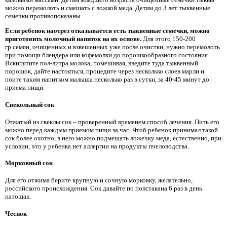
можно перемолоть и смешать с ложкой меда. Детям до 3 лет тыквенные
семечки противопоказаны.
Если ребенок наотрез отказывается есть тыквенные семечки, можно
приготовить молочный напиток на их основе.
Для этого 150-200
гр.семян, очищенных и взвешенных уже после очистки, нужно перемолоть
при помощи блендера или кофемолки до порошкообразного состояния.
Вскипятите пол-литра молока, помешивая, введите туда тыквенный
порошок, дайте настояться, процедите через несколько слоев марли и
поите таким напитком малыша несколько раз в сутки, за 40-45 минут до
приема пищи.
Свекольный сок
Отжатый из свеклы сок – проверенный временем способ лечения. Пить его
можно перед каждым приемом пищи за час. Чтоб ребенок принимал такой
сок более охотно, в него можно подмешать ложечку меда, естественно, при
условии, что у ребенка нет аллергии на продукты пчеловодства.
Морковный сок
Для его отжима берите крупную и сочную морковку, желательно,
российского происхождения. Сок давайте по полстакана 6 раз в день
натощак.
Чеснок