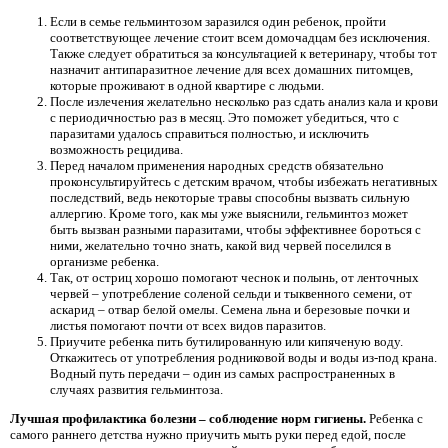
Если в семье гельминтозом заразился один ребенок, пройти
соответствующее лечение стоит всем домочадцам без исключения.
Также следует обратиться за консультацией к ветеринару, чтобы тот
назначит антипаразитное лечение для всех домашних питомцев,
которые проживают в одной квартире с людьми.
После излечения желательно несколько раз сдать анализ кала и крови
с периодичностью раз в месяц. Это поможет убедиться, что с
паразитами удалось справиться полностью, и исключить
возможность рецидива.
Перед началом применения народных средств обязательно
проконсультируйтесь с детским врачом, чтобы избежать негативных
последствий, ведь некоторые травы способны вызвать сильную
аллергию. Кроме того, как мы уже выяснили, гельминтоз может
быть вызван разными паразитами, чтобы эффективнее бороться с
ними, желательно точно знать, какой вид червей поселился в
организме ребенка.
Так, от остриц хорошо помогают чеснок и полынь, от ленточных
червей – употребление соленой сельди и тыквенного семени, от
аскарид – отвар белой омелы. Семена льна и березовые почки и
листья помогают почти от всех видов паразитов.
Приучите ребенка пить бутилированную или кипяченую воду.
Откажитесь от употребления родниковой воды и воды из-под крана.
Водный путь передачи – один из самых распространенных в
случаях развития гельминтоза.
Лучшая профилактика болезни – соблюдение норм гигиены.
Ребенка с
самого раннего детства нужно приучить мыть руки перед едой, после