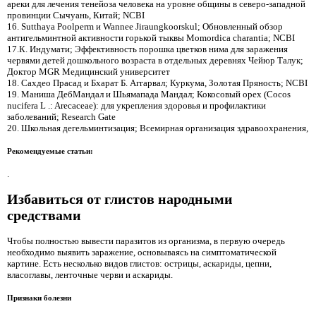
ареки для лечения тенейоза человека на уровне общины в северо-западной
провинции Сычуань, Китай; NCBI
16. Sutthaya Poolperm и Wannee Jiraungkoorskul; Обновленный обзор
антигельминтной активности горькой тыквы Momordica charantia; NCBI
17.К. Индумати; Эффективность порошка цветков нима для заражения
червями детей дошкольного возраста в отдельных деревнях Чейюр Талук;
Доктор MGR Медицинский университет
18. Сахдео Прасад и Бхарат Б. Аггарвал; Куркума, Золотая Пряность; NCBI
19. Маниша ДебМандал и Шьямапада Мандал; Кокосовый орех (Cocos
nucifera L .: Arecaceae): для укрепления здоровья и профилактики
заболеваний; Research Gate
20. Школьная дегельминтизация; Всемирная организация здравоохранения,
Рекомендуемые статьи:
.
Избавиться от глистов народными
средствами
Чтобы полностью вывести паразитов из организма, в первую очередь
необходимо выявить заражение, основываясь на симптоматической
картине. Есть несколько видов глистов: острицы, аскариды, цепни,
власоглавы, ленточные черви и аскариды.
Признаки болезни