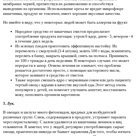
мембранах червей, препятствуя их размножению и способствуя
выведению из организма. Использование ореха не вредит микрофлоре
кишечника, продукт не токсичен, имеет хорошие вкусовые качества.
Но имейте в виду, что у некоторых людей может быть аллергия на фрукт.
Народное средство от кишечных глистов предполагает
употребление продукта натощак: утром 6 ядер, днем ​​- 5, вечером - 4
в течение двух недель.
Из зеленых плодов приготовить эффективную настойку. Их
перемолоть с скорлупой (3-4 штуки), залить 100 г воды, вскипятить,
перелить в банку, накрыть крышкой, снять на полчаса. Принимать
по 100 г трижды в день неделями. В некоторых случаях это может
перерасти в запор. Отмена лечения не означает, что проблема
решается достаточно просто, с помощью касторового масла,
которое заливают в средство от глистов.
Также хорошо смешать ядро ​​с морковным соком или дать пациенту
тертый овощ с ядрами в качестве вкусной еды.Этот метод очень
популярен у детей, он помогает улучшить аппетит, восстановить
кожу, пополнить организм каротином.
5. Лук.
В овощах и шелухе много фитонзидов, вредных для возбудителей
различных групп. Слизь, содержащаяся в продукте, устраняет паразита
через перистальтику. С калом удаляются из кишечника личинок и яиц
гельминтов. Я заметил, что у людей, регулярно употребляющих сырые
овощи, практически никогда не бывает заражения.Для того, чтобы изгнать