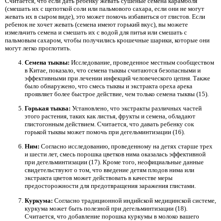
Считается, что если дать ребенку жевать сушеные семена карамболя
(смешать их с щепоткой соли или пальмового сахара, если они не могут
жевать их в сыром виде), это может помочь избавиться от глистов. Если
ребенок не хочет жевать (семена имеют горький вкус), вы можете
измельчить семена и смешать их с водой для питья или смешать с
пальмовым сахаром, чтобы получились крошечные шарики, которые они
могут легко проглотить.
Семена тыквы:
Исследование, проведенное местным сообществом
в Китае, показало, что семена тыквы считаются безопасными и
эффективными при лечении инфекций человеческого цепня. Также
было обнаружено, что смесь тыквы и экстракта ореха арека
проявляет более быстрое действие, чем только семена тыквы (15).
Горькая тыква:
Установлено, что экстракты различных частей
этого растения, таких как листья, фрукты и семена, обладают
глистогонным действием. Считается, что давать ребенку сок
горькой тыквы может помочь при дегельминтизации (16).
Ним:
Согласно исследованию, проведенному на детях старше трех
и шести лет, смесь порошка цветков нима оказалась эффективной
при дегельминтизации (17). Кроме того, неофициальные данные
свидетельствуют о том, что введение детям плодов нима или
экстракта цветов может действовать в качестве меры
предосторожности для предотвращения заражения глистами.
Куркума:
Согласно традиционной индийской медицинской системе,
куркума может быть полезной при дегельминтизации (18).
Считается, что добавление порошка куркумы в молоко вашего