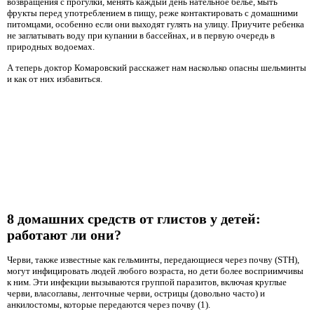
возвращения с прогулки, менять каждый день нательное белье, мыть
фрукты перед употреблением в пищу, реже контактировать с домашними
питомцами, особенно если они выходят гулять на улицу. Приучите ребенка
не заглатывать воду при купании в бассейнах, и в первую очередь в
природных водоемах.
А теперь доктор Комаровский расскажет нам насколько опасны шельминты
и как от них избавиться.
8 домашних средств от глистов у детей:
работают ли они?
Черви, также известные как гельминты, передающиеся через почву (STH),
могут инфицировать людей любого возраста, но дети более восприимчивы
к ним. Эти инфекции вызываются группой паразитов, включая круглые
черви, власоглавы, ленточные черви, острицы (довольно часто) и
анкилостомы, которые передаются через почву (1).