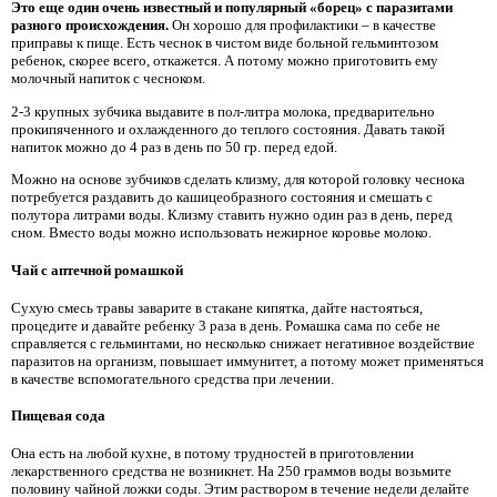
Это еще один очень известный и популярный «борец» с паразитами
разного происхождения.
Он хорошо для профилактики – в качестве
приправы к пище. Есть чеснок в чистом виде больной гельминтозом
ребенок, скорее всего, откажется. А потому можно приготовить ему
молочный напиток с чесноком.
2-3 крупных зубчика выдавите в пол-литра молока, предварительно
прокипяченного и охлажденного до теплого состояния. Давать такой
напиток можно до 4 раз в день по 50 гр. перед едой.
Можно на основе зубчиков сделать клизму, для которой головку чеснока
потребуется раздавить до кашицеобразного состояния и смешать с
полутора литрами воды. Клизму ставить нужно один раз в день, перед
сном. Вместо воды можно использовать нежирное коровье молоко.
Чай с аптечной ромашкой
Сухую смесь травы заварите в стакане кипятка, дайте настояться,
процедите и давайте ребенку 3 раза в день. Ромашка сама по себе не
справляется с гельминтами, но несколько снижает негативное воздействие
паразитов на организм, повышает иммунитет, а потому может применяться
в качестве вспомогательного средства при лечении.
Пищевая сода
Она есть на любой кухне, в потому трудностей в приготовлении
лекарственного средства не возникнет. На 250 граммов воды возьмите
половину чайной ложки соды. Этим раствором в течение недели делайте