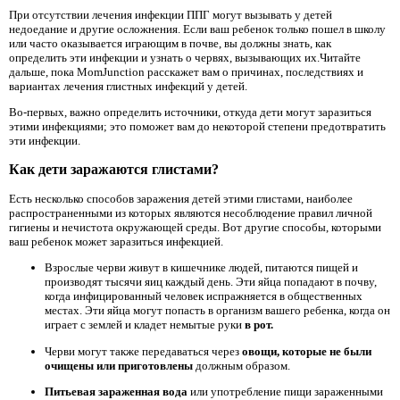
При отсутствии лечения инфекции ППГ могут вызывать у детей
недоедание и другие осложнения. Если ваш ребенок только пошел в школу
или часто оказывается играющим в почве, вы должны знать, как
определить эти инфекции и узнать о червях, вызывающих их.Читайте
дальше, пока MomJunction расскажет вам о причинах, последствиях и
вариантах лечения глистных инфекций у детей.
Во-первых, важно определить источники, откуда дети могут заразиться
этими инфекциями; это поможет вам до некоторой степени предотвратить
эти инфекции.
Как дети заражаются глистами?
Есть несколько способов заражения детей этими глистами, наиболее
распространенными из которых являются несоблюдение правил личной
гигиены и нечистота окружающей среды. Вот другие способы, которыми
ваш ребенок может заразиться инфекцией.
Взрослые черви живут в кишечнике людей, питаются пищей и
производят тысячи яиц каждый день. Эти яйца попадают в почву,
когда инфицированный человек испражняется в общественных
местах. Эти яйца могут попасть в организм вашего ребенка, когда он
играет с землей и кладет немытые руки
в рот.
Черви могут также передаваться через
овощи, которые не были
очищены или приготовлены
должным образом.
Питьевая зараженная вода
или употребление пищи зараженными