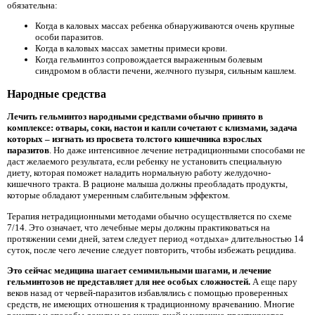
обязательна:
Когда в каловых массах ребенка обнаруживаются очень крупные
особи паразитов.
Когда в каловых массах заметны примеси крови.
Когда гельминтоз сопровождается выраженным болевым
синдромом в области печени, желчного пузыря, сильным кашлем.
Народные средства
Лечить гельминтоз народными средствами обычно принято в
комплексе: отвары, соки, настои и капли сочетают с клизмами, задача
которых – изгнать из просвета толстого кишечника взрослых
паразитов
. Но даже интенсивное лечение нетрадиционными способами не
даст желаемого результата, если ребенку не установить специальную
диету, которая поможет наладить нормальную работу желудочно-
кишечного тракта. В рационе малыша должны преобладать продукты,
которые обладают умеренным слабительным эффектом.
Терапия нетрадиционными методами обычно осуществляется по схеме
7/14. Это означает, что лечебные меры должны практиковаться на
протяжении семи дней, затем следует период «отдыха» длительностью 14
суток, после чего лечение следует повторить, чтобы избежать рецидива.
Это сейчас медицина шагает семимильными шагами, и лечение
гельминтозов не представляет для нее особых сложностей.
А еще пару
веков назад от червей-паразитов избавлялись с помощью проверенных
средств, не имеющих отношения к традиционному врачеванию. Многие