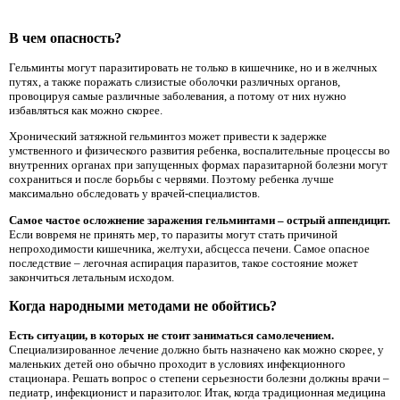
В чем опасность?
Гельминты могут паразитировать не только в кишечнике, но и в желчных
путях, а также поражать слизистые оболочки различных органов,
провоцируя самые различные заболевания, а потому от них нужно
избавляться как можно скорее.
Хронический затяжной гельминтоз может привести к задержке
умственного и физического развития ребенка, воспалительные процессы во
внутренних органах при запущенных формах паразитарной болезни могут
сохраниться и после борьбы с червями. Поэтому ребенка лучше
максимально обследовать у врачей-специалистов.
Самое частое осложнение заражения гельминтами – острый аппендицит.
Если вовремя не принять мер, то паразиты могут стать причиной
непроходимости кишечника, желтухи, абсцесса печени. Самое опасное
последствие – легочная аспирация паразитов, такое состояние может
закончиться летальным исходом.
Когда народными методами не обойтись?
Есть ситуации, в которых не стоит заниматься самолечением.
Специализированное лечение должно быть назначено как можно скорее, у
маленьких детей оно обычно проходит в условиях инфекционного
стационара. Решать вопрос о степени серьезности болезни должны врачи –
педиатр, инфекционист и паразитолог. Итак, когда традиционная медицина