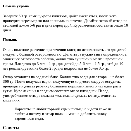
Семена укропа
Заварите 50 гр. семян укропа кипятком, дайте настояться, после чего
процедите через марлю или специально ситечко. Давайте готовый отвар по
столовой ложке 5-6 раз в день перед едой. Курс лечения составить около 10
дней.
Полынь
Очень полезное растение при лечении глист, но использовать его для детей
следует с большой осторожностью. Для отвара нужно взять определенное,
зависящее от возраста ребенка, количество сушеной и мелко нарезанной
травы. Для деток до 3 лет – 1 гр., для детей до 5-6 лет – 1,5 гр., от 6 до 10
лет рекомендуется не более 2 гр, для подростков не более 3,5 гр.
Отвар готовится на водяной бане. Количество воды для отвара – не более
300 гр. После получаса варки, полученную жидкость следует остудить,
процедить и давать ребенку большими порциями вместо чая один раз в
сутки. Курс лечения в среднем составит около пяти дней. Перед
употреблением отвара полыни желательно сделать клизму, очистить
кишечник.
Паразиты не любят горькой еды и питья, но и дети тоже не
любят, а потому в отвар полыни можно добавить ложку
варенья или меда.
Советы