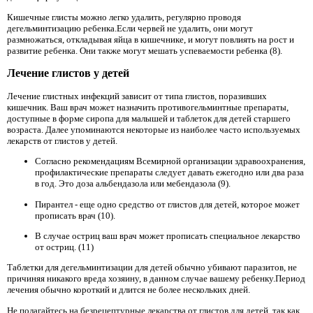
Кишечные глисты можно легко удалить, регулярно проводя
дегельминтизацию ребенка.Если червей не удалить, они могут
размножаться, откладывая яйца в кишечнике, и могут повлиять на рост и
развитие ребенка. Они также могут мешать успеваемости ребенка (8).
Лечение глистов у детей
Лечение глистных инфекций зависит от типа глистов, поразивших
кишечник. Ваш врач может назначить противогельминтные препараты,
доступные в форме сиропа для малышей и таблеток для детей старшего
возраста. Далее упоминаются некоторые из наиболее часто используемых
лекарств от глистов у детей.
Согласно рекомендациям Всемирной организации здравоохранения,
профилактические препараты следует давать ежегодно или два раза
в год. Это доза альбендазола или мебендазола (9).
Пирантел - еще одно средство от глистов для детей, которое может
прописать врач (10).
В случае остриц ваш врач может прописать специальное лекарство
от остриц. (11)
Таблетки для дегельминтизации для детей обычно убивают паразитов, не
причиняя никакого вреда хозяину, в данном случае вашему ребенку.Период
лечения обычно короткий и длится не более нескольких дней.
Не полагайтесь на безрецептурные лекарства от глистов для детей, так как