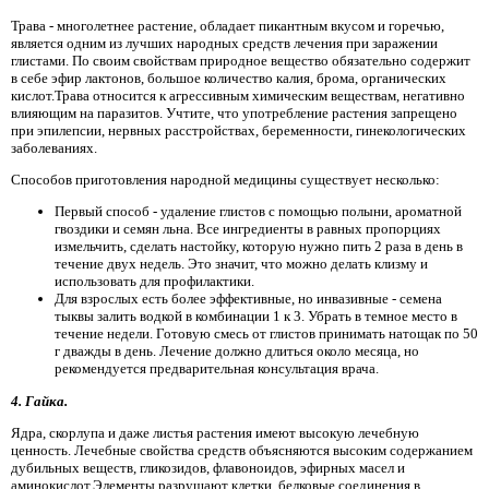
Трава - многолетнее растение, обладает пикантным вкусом и горечью,
является одним из лучших народных средств лечения при заражении
глистами. По своим свойствам природное вещество обязательно содержит
в себе эфир лактонов, большое количество калия, брома, органических
кислот.Трава относится к агрессивным химическим веществам, негативно
влияющим на паразитов. Учтите, что употребление растения запрещено
при эпилепсии, нервных расстройствах, беременности, гинекологических
заболеваниях.
Способов приготовления народной медицины существует несколько:
Первый способ - удаление глистов с помощью полыни, ароматной
гвоздики и семян льна. Все ингредиенты в равных пропорциях
измельчить, сделать настойку, которую нужно пить 2 раза в день в
течение двух недель. Это значит, что можно делать клизму и
использовать для профилактики.
Для взрослых есть более эффективные, но инвазивные - семена
тыквы залить водкой в ​​комбинации 1 к 3. Убрать в темное место в
течение недели. Готовую смесь от глистов принимать натощак по 50
г дважды в день. Лечение должно длиться около месяца, но
рекомендуется предварительная консультация врача.
4. Гайка.
Ядра, скорлупа и даже листья растения имеют высокую лечебную
ценность. Лечебные свойства средств объясняются высоким содержанием
дубильных веществ, гликозидов, флавоноидов, эфирных масел и
аминокислот.Элементы разрушают клетки, белковые соединения в