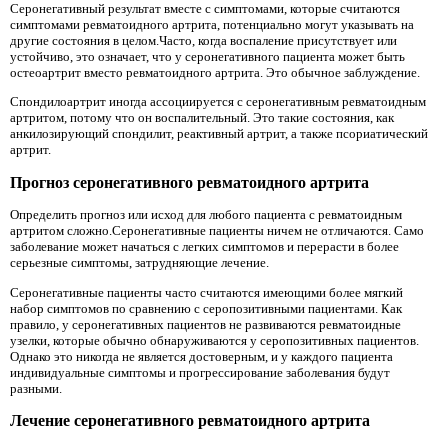
Серонегативный результат вместе с симптомами, которые считаются
симптомами ревматоидного артрита, потенциально могут указывать на
другие состояния в целом.Часто, когда воспаление присутствует или
устойчиво, это означает, что у серонегативного пациента может быть
остеоартрит вместо ревматоидного артрита. Это обычное заблуждение.
Спондилоартрит иногда ассоциируется с серонегативным ревматоидным
артритом, потому что он воспалительный. Это такие состояния, как
анкилозирующий спондилит, реактивный артрит, а также псориатический
артрит.
Прогноз серонегативного ревматоидного артрита
Определить прогноз или исход для любого пациента с ревматоидным
артритом сложно.Серонегативные пациенты ничем не отличаются. Само
заболевание может начаться с легких симптомов и перерасти в более
серьезные симптомы, затрудняющие лечение.
Серонегативные пациенты часто считаются имеющими более мягкий
набор симптомов по сравнению с серопозитивными пациентами. Как
правило, у серонегативных пациентов не развиваются ревматоидные
узелки, которые обычно обнаруживаются у серопозитивных пациентов.
Однако это никогда не является достоверным, и у каждого пациента
индивидуальные симптомы и прогрессирование заболевания будут
разными.
Лечение серонегативного ревматоидного артрита