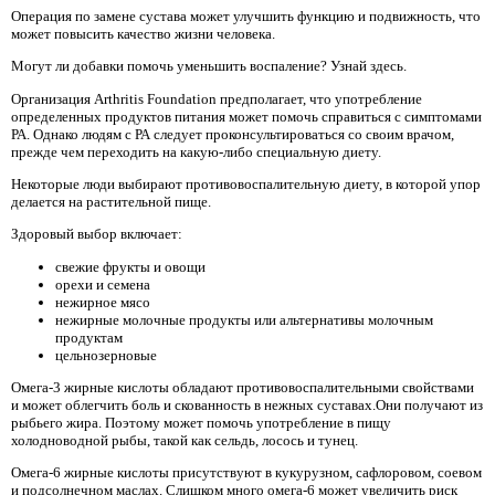
Операция по замене сустава может улучшить функцию и подвижность, что
может повысить качество жизни человека.
Могут ли добавки помочь уменьшить воспаление? Узнай здесь.
Организация Arthritis Foundation предполагает, что употребление
определенных продуктов питания может помочь справиться с симптомами
РА. Однако людям с РА следует проконсультироваться со своим врачом,
прежде чем переходить на какую-либо специальную диету.
Некоторые люди выбирают противовоспалительную диету, в которой упор
делается на растительной пище.
Здоровый выбор включает:
свежие фрукты и овощи
орехи и семена
нежирное мясо
нежирные молочные продукты или альтернативы молочным
продуктам
цельнозерновые
Омега-3 жирные кислоты обладают противовоспалительными свойствами
и может облегчить боль и скованность в нежных суставах.Они получают из
рыбьего жира. Поэтому может помочь употребление в пищу
холодноводной рыбы, такой как сельдь, лосось и тунец.
Омега-6 жирные кислоты присутствуют в кукурузном, сафлоровом, соевом
и подсолнечном маслах. Слишком много омега-6 может увеличить риск