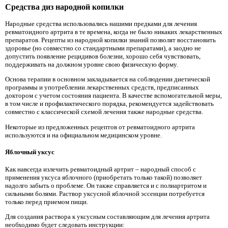
Средства диз народной копилки
Народные средства использовались нашими предками для лечения
ревматоидного артрита в те времена, когда не было никаких лекарственных
препаратов. Рецепты из народной копилки знаний позволят восстановить
здоровье (но совместно со стандартными препаратами), а заодно не
допустить появление рецидивов болезни, хорошо себя чувствовать,
поддерживать на должном уровне свою физическую форму.
Основа терапии в основном закладывается на соблюдении диетической
программы и употреблении лекарственных средств, предписанных
доктором с учетом состояния пациента. В качестве вспомогательной меры,
в том числе и профилактического порядка, рекомендуется задействовать
совместно с классической схемой лечения также народные средства.
Некоторые из предложенных рецептов от ревматоидного артрита
используются и на официальном медицинском уровне.
Яблочный уксус
Как навсегда излечить ревматоидный артрит – народный способ с
применения уксуса яблочного (приобретать только такой) позволяет
надолго забыть о проблеме. Он также справляется и с полиартритом и
сильными болями. Раствор уксусной яблочной эссенции потребуется
только перед приемом пищи.
Для создания раствора к уксусным составляющим для лечения артрита
необходимо будет следовать инструкции: