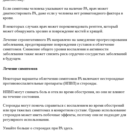
Если симптомы человека указывают на наличие РА, врач может
диагностировать РА, даже если у человека нет ревматоидного фактора в
крови.
В некоторых случаях врач может порекомендовать рентген, который
может обнаружить эрозию и повреждение костей и хрящей.
Лечение серонегативного РА направлено на замедление прогрессирования
заболевания, предотвращение повреждения суставов и облегчение
симптомов. Снижение общего уровня воспаления и активности
заболевания также может снизить риск сердечно-сосудистых заболеваний
в будущем.
Лечение симптомов
Некоторые варианты облегчения симптомов РА включают нестероидные
противовоспалительные препараты (НПВП) и стероиды.
НПВП могут снимать боль и отек во время обострения, но они не влияют
на течение состояния.
Стероиды могут помочь справиться с воспалением во время обострений
или при тяжелых симптомах в конкретном суставе. Однако использование
стероидов может иметь побочные эффекты, поэтому они не подходят для
регулярного использования.
Узнайте больше о стероидах при РА здесь.