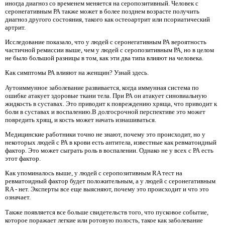
иногда диагноз со временем меняется на серопозитивный. Человек с
серонегативным РА также может в более позднем возрасте получить
диагноз другого состояния, такого как остеоартрит или псориатический
артрит.
Исследование показало, что у людей с серонегативным РА вероятность
частичной ремиссии выше, чем у людей с серопозитивным РА, но в целом
не было большой разницы в том, как эти два типа влияют на человека.
Как симптомы РА влияют на женщин? Узнай здесь.
Аутоиммунное заболевание развивается, когда иммунная система по
ошибке атакует здоровые ткани тела. При РА он атакует синовиальную
жидкость в суставах. Это приводит к повреждению хряща, что приводит к
боли в суставах и воспалению.В долгосрочной перспективе это может
повредить хрящ, и кость может начать изнашиваться.
Медицинские работники точно не знают, почему это происходит, но у
некоторых людей с РА в крови есть антитела, известные как ревматоидный
фактор. Это может сыграть роль в воспалении. Однако не у всех с РА есть
этот фактор.
Как упоминалось выше, у людей с серопозитивным RA тест на
ревматоидный фактор будет положительным, а у людей с серонегативным
RA - нет. Эксперты все еще выясняют, почему это происходит и что это
означает.
Также появляется все больше свидетельств того, что пусковое событие,
которое поражает легкие или ротовую полость, такое как заболевание