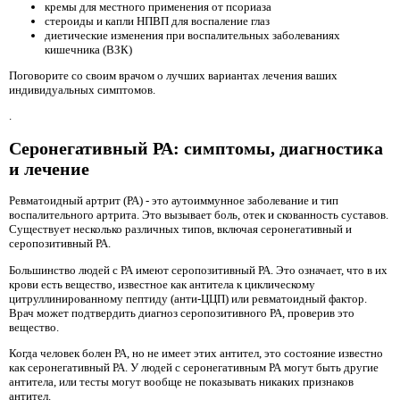
кремы для местного применения от псориаза
стероиды и капли НПВП для воспаление глаз
диетические изменения при воспалительных заболеваниях
кишечника (ВЗК)
Поговорите со своим врачом о лучших вариантах лечения ваших
индивидуальных симптомов.
.
Серонегативный РА: симптомы, диагностика
и лечение
Ревматоидный артрит (РА) - это аутоиммунное заболевание и тип
воспалительного артрита. Это вызывает боль, отек и скованность суставов.
Существует несколько различных типов, включая серонегативный и
серопозитивный РА.
Большинство людей с РА имеют серопозитивный РА. Это означает, что в их
крови есть вещество, известное как антитела к циклическому
цитруллинированному пептиду (анти-ЦЦП) или ревматоидный фактор.
Врач может подтвердить диагноз серопозитивного РА, проверив это
вещество.
Когда человек болен РА, но не имеет этих антител, это состояние известно
как серонегативный РА. У людей с серонегативным РА могут быть другие
антитела, или тесты могут вообще не показывать никаких признаков
антител.