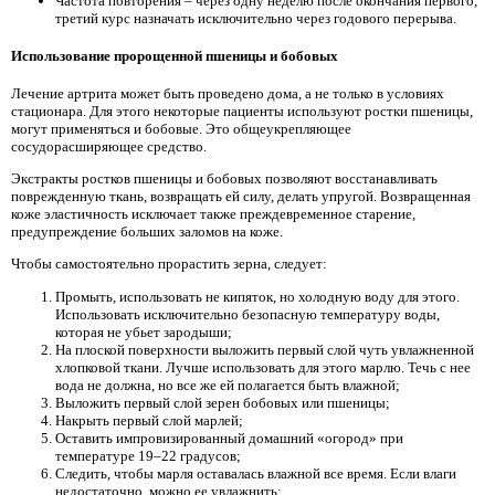
Частота повторения – через одну неделю после окончания первого,
третий курс назначать исключительно через годового перерыва.
Использование пророщенной пшеницы и бобовых
Лечение артрита может быть проведено дома, а не только в условиях
стационара. Для этого некоторые пациенты используют ростки пшеницы,
могут применяться и бобовые. Это общеукрепляющее
сосудорасширяющее средство.
Экстракты ростков пшеницы и бобовых позволяют восстанавливать
поврежденную ткань, возвращать ей силу, делать упругой. Возвращенная
коже эластичность исключает также преждевременное старение,
предупреждение больших заломов на коже.
Чтобы самостоятельно прорастить зерна, следует:
Промыть, использовать не кипяток, но холодную воду для этого.
Использовать исключительно безопасную температуру воды,
которая не убьет зародыши;
На плоской поверхности выложить первый слой чуть увлажненной
хлопковой ткани. Лучше использовать для этого марлю. Течь с нее
вода не должна, но все же ей полагается быть влажной;
Выложить первый слой зерен бобовых или пшеницы;
Накрыть первый слой марлей;
Оставить импровизированный домашний «огород» при
температуре 19–22 градусов;
Следить, чтобы марля оставалась влажной все время. Если влаги
недостаточно, можно ее увлажнить;