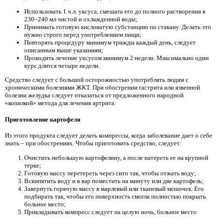
Использовать 1 ч.л. уксуса, смешать его до полного растворения в
230–240 мл чистой и охлажденной воды;
Принимать готовую кисловатую субстанцию по стакану. Делать это
нужно строго перед употреблением пищи;
Повторять процедуру минимум трижды каждый день, следует
описанным выше указаниям;
Проводить лечение уксусом минимум 2 недели. Максимально один
курс длится четыре недели.
Средство следует с большой осторожностью употреблять людям с
хроническими болезнями ЖКТ. При обострении гастрита или язвенной
болезни желудка следует отказаться от предложенного народной
«копилкой» метода для лечения артрита.
Приготовление картофеля
Из этого продукта следует делать компрессы, когда заболевание дает о себе
знать – при обострениях. Чтобы приготовить средство, следует:
Очистить небольшую картофелину, а после натереть ее на крупной
терке;
Готовую массу перетереть через сито так, чтобы отжать воду;
Вскипятить воду и в вар поместить на минуту или две картофель;
Завернуть горячую массу в марлевый или тканевый мешочек. Его
подбирать так, чтобы его поверхность смогла полностью покрыть
больное место;
Прикладывать компресс следует на целую ночь, больное место