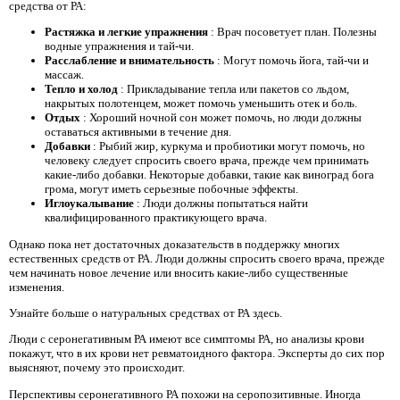
средства от РА:
Растяжка и легкие упражнения
: Врач посоветует план. Полезны
водные упражнения и тай-чи.
Расслабление и внимательность
: Могут помочь йога, тай-чи и
массаж.
Тепло и холод
: Прикладывание тепла или пакетов со льдом,
накрытых полотенцем, может помочь уменьшить отек и боль.
Отдых
: Хороший ночной сон может помочь, но люди должны
оставаться активными в течение дня.
Добавки
: Рыбий жир, куркума и пробиотики могут помочь, но
человеку следует спросить своего врача, прежде чем принимать
какие-либо добавки. Некоторые добавки, такие как виноград бога
грома, могут иметь серьезные побочные эффекты.
Иглоукалывание
: Люди должны попытаться найти
квалифицированного практикующего врача.
Однако пока нет достаточных доказательств в поддержку многих
естественных средств от РА. Люди должны спросить своего врача, прежде
чем начинать новое лечение или вносить какие-либо существенные
изменения.
Узнайте больше о натуральных средствах от РА здесь.
Люди с серонегативным РА имеют все симптомы РА, но анализы крови
покажут, что в их крови нет ревматоидного фактора. Эксперты до сих пор
выясняют, почему это происходит.
Перспективы серонегативного РА похожи на серопозитивные. Иногда