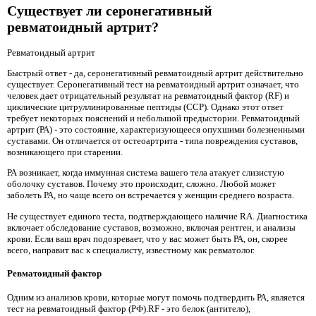
Существует ли серонегативный
ревматоидный артрит?
Ревматоидный артрит
Быстрый ответ - да, серонегативный ревматоидный артрит действительно
существует. Серонегативный тест на ревматоидный артрит означает, что
человек дает отрицательный результат на ревматоидный фактор (RF) и
циклические цитруллинированные пептиды (CCP). Однако этот ответ
требует некоторых пояснений и небольшой предыстории. Ревматоидный
артрит (РА) - это состояние, характеризующееся опухшими болезненными
суставами. Он отличается от остеоартрита - типа повреждения суставов,
возникающего при старении.
РА возникает, когда иммунная система вашего тела атакует слизистую
оболочку суставов. Почему это происходит, сложно. Любой может
заболеть РА, но чаще всего он встречается у женщин среднего возраста.
Не существует единого теста, подтверждающего наличие RA. Диагностика
включает обследование суставов, возможно, включая рентген, и анализы
крови. Если ваш врач подозревает, что у вас может быть РА, он, скорее
всего, направит вас к специалисту, известному как ревматолог.
Ревматоидный фактор
Одним из анализов крови, которые могут помочь подтвердить РА, является
тест на ревматоидный фактор (РФ).RF - это белок (антитело), ​​