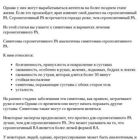
Однако у них могут вырабатываться антитела на более позднем этапе
жизни. Если это произойдет, врач изменит свой диагноз на серопозитивный
РА. Серонегативный РА встречается гораздо реже, чем серопозитивный РА.
Из этой статьи вы узнаете о симптомах и вариантах лечения
серонегативного РА.
Симптомы серонегативного РА аналогичны симптомам серопозитивного
РА.
К ним относятся:
болезненность, припухлость и покраснение в суставах
скованность, особенно в руках, коленях, лодыжках, бедрах и локтях
скованность по утрам, которая длится более 30 минут
стойкая воспаление
симптомы, поражающие суставы с обеих сторон тела
усталость
На ранних стадиях заболевания эти симптомы, как правило, затрагивают
руки и ноги.Однако со временем они могут начать поражать другие
суставы. Симптомы также могут со временем меняться.
Некоторые эксперты предполагают, что прогноз для серонегативного РА
лучше, чем для серопозитивного РА. Это может указывать на то, что
серонегативный RA является более легкой формой RA.
У некоторых людей, однако, прогрессирование может быть аналогичным, и