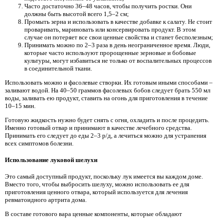
Часто достаточно 36–48 часов, чтобы получить ростки. Они
должны быть высотой всего 1,5–2 см;
Промыть зерна и использовать в качестве добавке к салату. Не стоит
проваривать, мариновать или консервировать продукт. В этом
случае он потеряет все свои ценные свойства и станет бесполезным;
Принимать можно по 2–3 раза в день неограниченное время. Люди,
которые часто используют пророщенные зерновые и бобовые
культуры, могут избавиться не только от воспалительных процессов
в соединительной ткани.
Использовать можно и фасолевые створки. Их готовым иными способами –
заливают водой. На 40–50 граммов фасолевых бобов следует брать 550 мл
воды, заливать ею продукт, ставить на огонь для приготовления в течение
10–15 мин.
Готовую жидкость нужно будет снять с огня, охладить и после процедить.
Именно готовый отвар и принимают в качестве лечебного средства.
Принимать его следует до еды 2–3 р/д, а лечиться можно для устранения
всех симптомов болезни.
Использование луковой шелухи
Это самый доступный продукт, поскольку лук имеется вы каждом доме.
Вместо того, чтобы выбросить шелуху, можно использовать ее для
приготовления ценного отвара, который используется для лечения
ревматоидного артрита дома.
В составе готового вара ценные компоненты, которые обладают