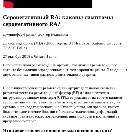
Серонегативный RA: каковы симптомы
серонегативного RA?
Дженнифер Фриман, доктор медицины
Доктор медицины (MD) в 2008 году из UT Health San Antonio, хирург в
TRACC Dallas
27 октября 2018 г. Читать 4 мин.
Серонегативный ревматоидный артрит - это диагноз ревматоидного
артрита без наличия определенных антител в крови пациента. Это один из
двух основных типов диагноза ревматоидного артрита.
В большинстве случаев ревматоидный артрит дает положительный
результат теста на ревматоидный фактор (RF) и / или антитела к
цитруллинированным пептидам (CPP).Это указывает на то, что пациент
серопозитивен и что у него есть антитела, которые вызывают атаку на
суставы и приводят к воспалению. Эти пациенты, как правило, имеют
более тяжелое течение болезни с большим количеством деформаций
суставов, рентгеновских повреждений, инвалидности и воспалений за
пределами суставов.
Что такое серонегативный ревматоидный артрит?