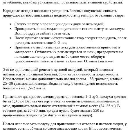
лечебными, антибактериальными, противовоспалительными свойствами.
Народные методы позволяют устранять болевые ощущения, снимать
припухлости, восстанавливать подвижность путем приготовления отвара:
Сухую шелуху в пропорции один к двум залить водой;
Проваривать очень медленно, установив газ или плиту на минимум.
Вся процедура займет треть часа;
После приготовления и отстаивания отвар следует процедить, после
чего дать постоять еще 5–6 час;
Применять отвар из шелухи лука для приготовления примочек и
компрессов. Оставлять их рекомендуется на ночь, предварительно
положив смоченную марлю на больное место, обернув
целлофановым пакетом и замотав бинтом. Оставить на ночь.
Это не единственный рецепт с луковой шелухой, который позволит
избавиться от признаков болезни, боли, ограниченности подвижности.
Использовать можно дополнительно иголки сосны – 55 граммов, а также
25–30 граммов шиповника. Воды на такую смесь нужно использовать
больше – уже 1,5–2 литра.
Применяют для приготовления рецепта и чеснока 1–2 зуб., шелухи должно
быть 1,3 ст.л. Варить четверть часа на очень медленном, минимальном
огне, принимать только после отстаивания в темном месте (24–36 ч.). В
течение дня за 20–30 мин. до еды нужно будет выпить 550 мл
процеженной жидкости (разбить на все приемы пищи).
Нельзя использовать шелуху для приготовления отваров и настоек людям, у
которых есть проблемы со свертываемостью крови. В процессе лечения