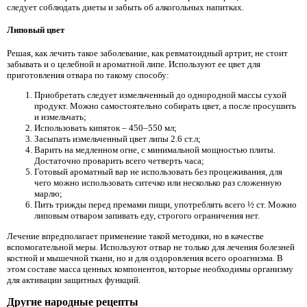
следует соблюдать диеты и забыть об алкогольных напитках.
Липовый цвет
Решая, как лечить такое заболевание, как ревматоидный артрит, не стоит
забывать и о целебной и ароматной липе. Используют ее цвет для
приготовления отвара по такому способу:
Приобретать следует измельченный до однородной массы сухой
продукт. Можно самостоятельно собирать цвет, а после просушить
и измельчать;
Использовать кипяток – 450–550 мл;
Засыпать измельченный цвет липы 2.6 ст.л;
Варить на медленном огне, с минимальной мощностью плиты.
Достаточно проварить всего четверть часа;
Готовый ароматный вар не использовать без процеживания, для
чего можно использовать ситечко или несколько раз сложенную
марлю;
Пить трижды перед премами пищи, употреблять всего ½ ст. Можно
липовым отваром запивать еду, строгого ограничения нет.
Лечение впредполагает применение такой методики, но в качестве
вспомогательной меры. Используют отвар не только для лечения болезней
костной и мышечной ткани, но и для оздоровления всего ороагнизма. В
этом составе масса ценных компонентов, которые необходимы организму
для активации защитных функций.
Другие народные рецепты