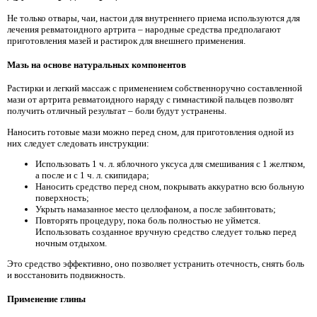
Не только отвары, чаи, настои для внутреннего приема используются для
лечения ревматоидного артрита – народные средства предполагают
приготовления мазей и растирок для внешнего применения.
Мазь на основе натуральных компонентов
Растирки и легкий массаж с применением собственноручно составленной
мази от артрита ревматоидного наряду с гимнастикой пальцев позволят
получить отличный результат – боли будут устранены.
Наносить готовые мази можно перед сном, для приготовления одной из
них следует следовать инструкции:
Использовать 1 ч. л. яблочного уксуса для смешивания с 1 желтком,
а после и с 1 ч. л. скипидара;
Наносить средство перед сном, покрывать аккуратно всю больную
поверхность;
Укрыть намазанное место целлофаном, а после забинтовать;
Повторять процедуру, пока боль полностью не уймется.
Использовать созданное вручную средство следует только перед
ночным отдыхом.
Это средство эффективно, оно позволяет устранить отечность, снять боль
и восстановить подвижность.
Применение глины