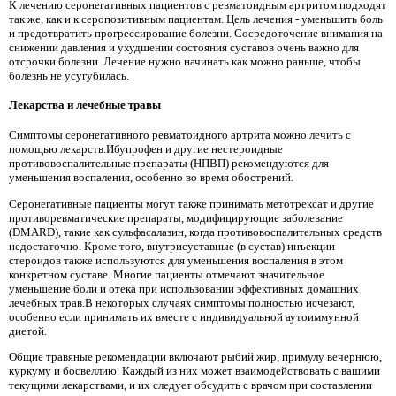
К лечению серонегативных пациентов с ревматоидным артритом подходят
так же, как и к серопозитивным пациентам. Цель лечения - уменьшить боль
и предотвратить прогрессирование болезни. Сосредоточение внимания на
снижении давления и ухудшении состояния суставов очень важно для
отсрочки болезни. Лечение нужно начинать как можно раньше, чтобы
болезнь не усугубилась.
Лекарства и лечебные травы
Симптомы серонегативного ревматоидного артрита можно лечить с
помощью лекарств.Ибупрофен и другие нестероидные
противовоспалительные препараты (НПВП) рекомендуются для
уменьшения воспаления, особенно во время обострений.
Серонегативные пациенты могут также принимать метотрексат и другие
противоревматические препараты, модифицирующие заболевание
(DMARD), такие как сульфасалазин, когда противовоспалительных средств
недостаточно. Кроме того, внутрисуставные (в сустав) инъекции
стероидов также используются для уменьшения воспаления в этом
конкретном суставе. Многие пациенты отмечают значительное
уменьшение боли и отека при использовании эффективных домашних
лечебных трав.В некоторых случаях симптомы полностью исчезают,
особенно если принимать их вместе с индивидуальной аутоиммунной
диетой.
Общие травяные рекомендации включают рыбий жир, примулу вечернюю,
куркуму и босвеллию. Каждый из них может взаимодействовать с вашими
текущими лекарствами, и их следует обсудить с врачом при составлении