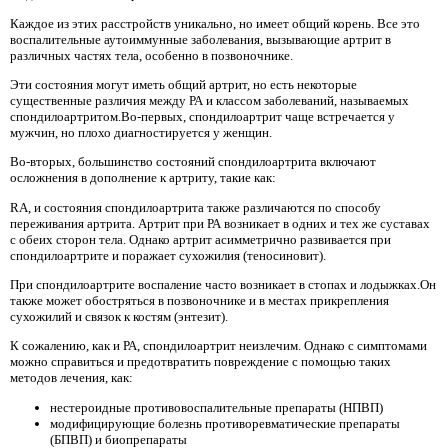
Каждое из этих расстройств уникально, но имеет общий корень. Все это
воспалительные аутоиммунные заболевания, вызывающие артрит в
различных частях тела, особенно в позвоночнике.
Эти состояния могут иметь общий артрит, но есть некоторые
существенные различия между РА и классом заболеваний, называемых
спондилоартритом.Во-первых, спондилоартрит чаще встречается у
мужчин, но плохо диагностируется у женщин.
Во-вторых, большинство состояний спондилоартрита включают
осложнения в дополнение к артриту, такие как:
RA, и состояния спондилоартрита также различаются по способу
переживания артрита. Артрит при РА возникает в одних и тех же суставах
с обеих сторон тела. Однако артрит асимметрично развивается при
спондилоартрите и поражает сухожилия (теносиновит).
При спондилоартрите воспаление часто возникает в стопах и лодыжках.Он
также может обостряться в позвоночнике и в местах прикрепления
сухожилий и связок к костям (энтезит).
К сожалению, как и РА, спондилоартрит неизлечим. Однако с симптомами
можно справиться и предотвратить повреждение с помощью таких
методов лечения, как:
нестероидные противовоспалительные препараты (НПВП)
модифицирующие болезнь противоревматические препараты
(БПВП) и биопрепараты