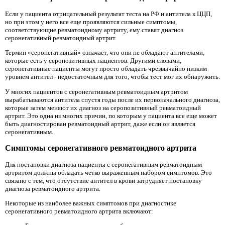
Если у пациента отрицательный результат теста на РФ и антитела к ЦЦП,
но при этом у него все еще проявляются сильные симптомы,
соответствующие ревматоидному артриту, ему ставят диагноз
серонегативный ревматоидный артрит.
Термин «серонегативный» означает, что они не обладают антителами,
которые есть у серопозитивных пациентов. Другими словами,
серонегативные пациенты могут просто обладать чрезвычайно низким
уровнем антител - недостаточным для того, чтобы тест мог их обнаружить.
У многих пациентов с серонегативным ревматоидным артритом
вырабатываются антитела спустя годы после их первоначального диагноза,
которые затем меняют их диагноз на серопозитивный ревматоидный
артрит. Это одна из многих причин, по которым у пациента все еще может
быть диагностирован ревматоидный артрит, даже если он является
серонегативным.
Симптомы серонегативного ревматоидного артрита
Для постановки диагноза пациенты с серонегативным ревматоидным
артритом должны обладать четко выраженным набором симптомов. Это
связано с тем, что отсутствие антител в крови затрудняет постановку
диагноза ревматоидного артрита.
Некоторые из наиболее важных симптомов при диагностике
серонегативного ревматоидного артрита включают: