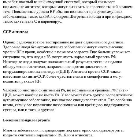
вырабатываемый вашей иммунной системой, который связывает
нормальные антитела, которые могут вызывать воспаление тканей в вашем
теле. Повышенные уровни RF обычно возникают при аутоиммунных
заболеваниях, таких как РА и синдром Шегрена, а иногда и при инфекциях,
таких как гепатит С и парвовирус.
CCP-антитела
Однако радиочастотное тестирование не дает однозначного диагноза.
Здоровые люди без аутоиммунных заболеваний могут иметь высокие
уровни RF в крови, особенно в пожилом возрасте.Еще больше усложняет
ситуацию то, что люди с РА могут иметь нормальный уровень РФ.
Некоторые люди получат положительный результат теста на недавно
обнаруженное антитело, направленное против циклических
цитруллинированных пептидов (ЦЦП). Антитела против CCP, также
известные как анти-CCP, более чувствительны и специфичны и могут
появиться раньше RF.
Человек со многими симптомами РА, но нормальным уровнем РФ / анти-
ЦЦП, может вообще не иметь РА. У вас может быть другое воспалительное
аутоиммунное заболевание, называемое спондилоартритом. Это особенно
верно, если у вас поражение позвоночника или крестцово-подвздошного
сустава, или и того, и другого.
Болезни спондилоартрита
Многие заболевания, подпадающие под категорию спондилоартрита,
когда-то считались вариантами РА. К ним относятся: