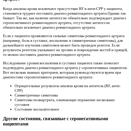
Когда анализы крови исключают присутствие RF и анти-CPP у пациента,
становится труднее поставить диагноз ревматоидного артрита.Однако так
бывает. Так же, как наличие антител не обязательно подтверждает диагноз
серопозитивного ревматоидного артрита, отсутствие антител не
обязательно исключает диагноз ревматоидного артрита.
Если у пациента проявляются сильные симптомы ревматоидного артрита
(например, боль в суставах, воспаление и симметричные симптомы), для
дальнейшего изучения симптомов может быть проведен рентген. Если
результаты рентгена указывают на эрозию и повреждение костей и хрящей,
то можно поставить диагноз ревматоидного артрита.
Исследование уровня воспаления в суставах пациента также помогает
подтвердить диагноз ревматоидного артрита у серонегативных пациентов.
Вот несколько важных критериев, которым руководствуются врачи при
диагностике серонегативного ревматоидного артрита:
Отрицательные результаты анализа крови на антитела (RF, анти-
CPP)
Симметричные симптомы
Симптомы полиартрита, означающие поражение нескольких
суставов
Состояние воспалительное
Другие состояния, связанные с серонегативными
пациентами