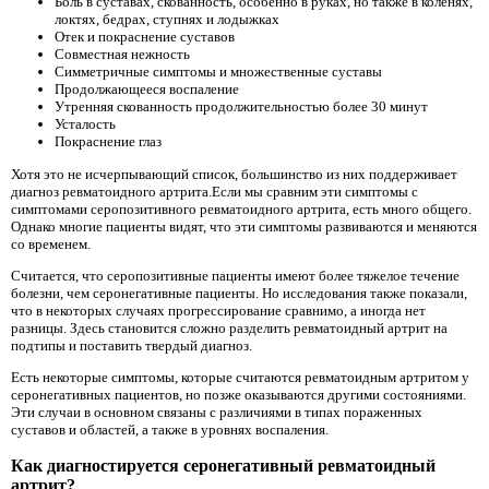
Боль в суставах, скованность, особенно в руках, но также в коленях,
локтях, бедрах, ступнях и лодыжках
Отек и покраснение суставов
Совместная нежность
Симметричные симптомы и множественные суставы
Продолжающееся воспаление
Утренняя скованность продолжительностью более 30 минут
Усталость
Покраснение глаз
Хотя это не исчерпывающий список, большинство из них поддерживает
диагноз ревматоидного артрита.Если мы сравним эти симптомы с
симптомами серопозитивного ревматоидного артрита, есть много общего.
Однако многие пациенты видят, что эти симптомы развиваются и меняются
со временем.
Считается, что серопозитивные пациенты имеют более тяжелое течение
болезни, чем серонегативные пациенты. Но исследования также показали,
что в некоторых случаях прогрессирование сравнимо, а иногда нет
разницы. Здесь становится сложно разделить ревматоидный артрит на
подтипы и поставить твердый диагноз.
Есть некоторые симптомы, которые считаются ревматоидным артритом у
серонегативных пациентов, но позже оказываются другими состояниями.
Эти случаи в основном связаны с различиями в типах пораженных
суставов и областей, а также в уровнях воспаления.
Как диагностируется серонегативный ревматоидный
артрит?