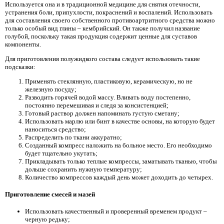
Используется она и в традиционной медицине для снятия отечности,
устранения боли, припухлости, покраснений и воспалений. Использовать
для составления своего собственного противоартритного средства можно
только особый вид глины – кембрийский. Он также получил название
голубой, поскольку такая продукция содержит ценные для суставов
компоненты.
Для приготовления полужидкого состава следует использовать такие
подсказки:
Применять стеклянную, пластиковую, керамическую, но не
железную посуду;
Разводить горячей водой массу. Вливать воду постепенно,
постоянно перемешивая и следя за консистенцией;
Готовый раствор должен напоминать густую сметану;
Использовать марлю или бинт в качестве основы, на которую будет
наноситься средство;
Распределить по ткани аккуратно;
Созданный компресс наложить на больное место. Его необходимо
будет тщательно укутать;
Прикладывать только теплые компрессы, заматывать тканью, чтобы
дольше сохранить нужную температуру;
Количество компрессов каждый день может доходить до четырех.
Приготовление смесей и мазей
Использовать качественный и проверенный временем продукт –
черную редьку;