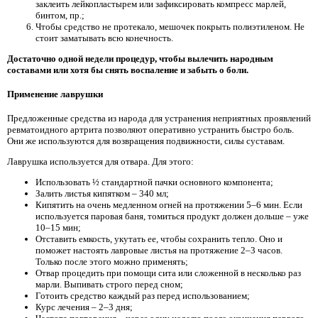
заклеить лейкопластырем или зафиксировать компресс марлей,
бинтом, пр.;
Чтобы средство не протекало, мешочек покрыть полиэтиленом. Не
стоит заматывать всю конечность.
Достаточно одной недели процедур, чтобы вылечить народным
составами или хотя бы снять воспаление и забыть о боли.
Применение лаврушки
Предложенные средства из народа для устранения неприятных проявлений
ревматоидного артрита позволяют оперативно устранить быстро боль.
Они же используются для возвращения подвижности, силы суставам.
Лаврушка используется для отвара. Для этого:
Использовать ½ стандартной пачки основного компонента;
Залить листья кипятком – 340 мл;
Кипятить на очень медленном огней на протяжении 5–6 мин. Если
используется паровая баня, томиться продукт должен дольше – уже
10–15 мин;
Отставить емкость, укутать ее, чтобы сохранить тепло. Оно и
поможет настоять лавровые листья на протяжение 2–3 часов.
Только после этого можно применять;
Отвар процедить при помощи сита или сложенной в несколько раз
марли. Выпивать строго перед сном;
Готоить средство каждый раз перед использованием;
Курс лечения – 2–3 дня;