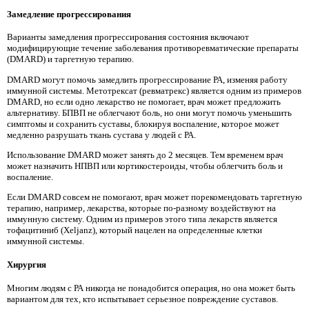
Замедление прогрессирования
Варианты замедления прогрессирования состояния включают
модифицирующие течение заболевания противоревматические препараты
(DMARD) и таргетную терапию.
DMARD могут помочь замедлить прогрессирование РА, изменяя работу
иммунной системы. Метотрексат (ревматрекс) является одним из примеров
DMARD, но если одно лекарство не помогает, врач может предложить
альтернативу. БПВП не облегчают боль, но они могут помочь уменьшить
симптомы и сохранить суставы, блокируя воспаление, которое может
медленно разрушать ткань сустава у людей с РА.
Использование DMARD может занять до 2 месяцев. Тем временем врач
может назначить НПВП или кортикостероиды, чтобы облегчить боль и
воспаление.
Если DMARD совсем не помогают, врач может порекомендовать таргетную
терапию, например, лекарства, которые по-разному воздействуют на
иммунную систему. Одним из примеров этого типа лекарств является
тофацитиниб (Xeljanz), который нацелен на определенные клетки
иммунной системы.
Хирургия
Многим людям с РА никогда не понадобится операция, но она может быть
вариантом для тех, кто испытывает серьезное повреждение суставов.