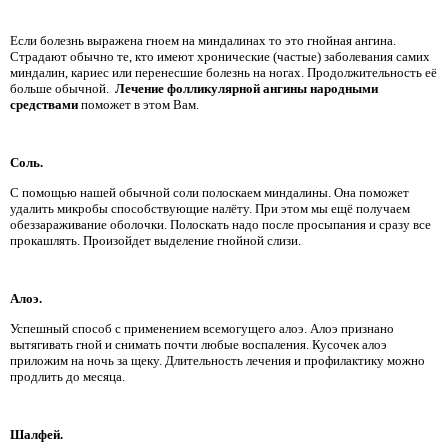
Если болезнь выражена гноем на миндалинах то это гнойная ангина.
Страдают обычно те, кто имеют хронические (частые) заболевания самих
миндалин, кариес или перенесшие болезнь на ногах. Продолжительность её
больше обычной.
Лечение фолликулярной ангины народными
средствами
поможет в этом Вам.
Соль.
С помощью нашей обычной соли полоскаем миндалины. Она поможет
удалить микробы способствующие налёту. При этом мы ещё получаем
обеззараживание оболочки. Полоскать надо после просыпания и сразу все
прокашлять. Произойдет выделение гнойной слизи.
Алоэ.
Успешный способ с применением всемогущего алоэ. Алоэ признано
вытягивать гной и снимать почти любые воспаления. Кусочек алоэ
приложим на ночь за щеку. Длительность лечения и профилактику можно
продлить до месяца.
Шалфей.