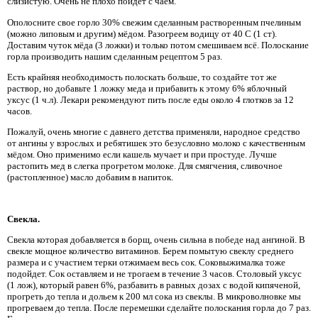
слизистую. Очень не плохо пойдет с чаем.
Ополосните свое горло 30% свежим сделанным растворенным пчелиным
(можно липовым и другим) мёдом. Разогреем водицу от 40 С (1 ст).
Доставим чуток мёда (3 ложки) и только потом смешиваем всё. Полоскание
горла производить нашим сделанным рецептом 5 раз.
Есть крайняя необходимость полоскать больше, то создайте тот же
раствор, но добавьте 1 ложку меда и прибавить к этому 6% яблочный
уксус (1 ч.л). Лекари рекомендуют пить после еды около 4 глотков за 12
часов.
Пожалуй, очень многие с давнего детства применяли, народное средство
от ангины у взрослых и ребятишек это безусловно молоко с качественным
мёдом. Оно применимо если кашель мучает и при простуде. Лучше
растопить мед в слегка прогретом молоке. Для смягчения, сливочное
(растопленное) масло добавим в напиток.
Свекла.
Свекла которая добавляется в борщ, очень сильна в победе над ангиной. В
свекле мощное количество витаминов. Берем помытую свеклу среднего
размера и с участием терки отжимаем весь сок. Соковыжималка тоже
подойдет. Сок оставляем и не трогаем в течение 3 часов. Столовый уксус
(1 лож), который равен 6%, разбавить в равных дозах с водой кипяченой,
прогреть до тепла и дольем к 200 мл сока из свеклы. В микроволновке мы
прогреваем до тепла. После перемешки сделайте полоскания горла до 7 раз.