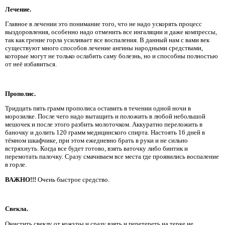
Лечение.
Главное в лечении это понимание того, что не надо ускорять процесс
выздоровления, особенно надо отменить все ингаляции и даже компрессы,
так как грение горла усиливает все воспаления. В данный нам с вами век
существуют много способов лечение ангины народными средствами,
которые могут не только ослабить саму болезнь, но и способны полностью
от неё избавиться.
Прополис.
Тридцать пять грамм прополиса оставить в течении одной ночи в
морозилке. После чего надо вытащить и положить в любой небольшой
мешочек и после этого разбить молоточком. Аккуратно переложить в
баночку и долить 120 грамм медицинского спирта. Настоять 16 дней в
тёмном шкафчике, при этом ежедневно брать в руки и не сильно
встряхнуть. Когда все будет готово, взять ваточку либо бинтик и
перемотать палочку. Сразу смачиваем все места где проявились воспаление
в горле.
ВАЖНО!!!
Очень быстрое средство.
Свекла.
Очистить свеклу от кожуры и сразу взять и перетереть на терке не