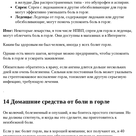
в желудке.Два распространенных типа - это ибупрофен и аспирин.
Спреи:
Спреи с лидокаином и другие обезболивающие для горла
могут эффективно уменьшить боль в горле.
Леденцы:
Леденцы от горла, содержащие лидокаин или другие
обезболивающие, могут помочь успокоить боль в горле.
Итог:
Некоторые лекарства, в том числе НПВП, спреи для горла и леденцы,
могут облегчить боль в горле. Они доступны в магазинах и в Интернете.
Каким бы здоровым ни был человек, иногда у всех болит горло.
Однако есть много шагов, которые можно предпринять, чтобы успокоить
боль в горле и ускорить заживление.
Обязательно обратитесь к врачу, если ангина длится дольше нескольких
дней или очень болезненна. Сильная или постоянная боль может указывать
на стрептококковое воспаление горла, тонзиллит или другую серьезную
инфекцию, требующую лечения.
.
14 Домашние средства от боли в горле
Он колючий, болезненный и опухший, и вы боитесь простого глотания. Но
вы должны сглотнуть, и когда вы это сделаете, вы приготовитесь к
неизбежной боли.
Если у вас болит горло, вы в хорошей компании; все получают их, и 40
миллионов человек ежегодно обращаются к врачам за лечением.