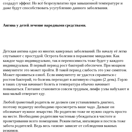
создадут эффект. Но всё безрезультатно при завышенной температуре и
даже будут способствовать усугублению данного заболевания.
Ангина у детей лечение народными средствами.
Детская ангина одно из многих каверзных заболеваний. По началу её легко
спутывают с простудой. Острота болезни в поражение миндалин. Как
каждое чадо индивидуально, так и переносимость тоже будет у каждого
индивидуальна. В первый период рост бактерий обеспечен. При мощном
иммунитете это может пройти. В такой период слабость это уже симптом.
Может проявиться озноб. Если иммунитету не удастся справиться с
ростом бактерий, то болезнь переходит в активную стадию (2 день). Горло
в таких случая начинает болеть и температура обычно начинает
повышаться. Глотание становится совсем трудным, лимфо узлы набухают и
ваш малый отвергает еду.
Любой грамотный родитель не должен сам устанавливать диагноз,
поэтому педиатру необходимо просмотреть ваше чадо. Дальше он
обозначает нужное лекарство. Но родителю тоже не нужно сидеть просто
на месте. Необходимо родителям частенько убеждаться в чистоте и
проветривании всего помещения. Режим питья, ингаляции и постель тоже
забота родителей. Ведь весь «изюм» зависит от соблюдения важных
режимов.