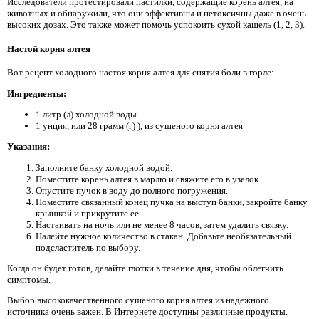
Исследователи протестировали пастилки, содержащие корень алтея, на
животных и обнаружили, что они эффективны и нетоксичны даже в очень
высоких дозах. Это также может помочь успокоить сухой кашель (1, 2, 3).
Настой корня алтея
Вот рецепт холодного настоя корня алтея для снятия боли в горле:
Ингредиенты:
1 литр (л) холодной воды
1 унция, или 28 грамм (г) ), из сушеного корня алтея
Указания:
Заполните банку холодной водой.
Поместите корень алтея в марлю и свяжите его в узелок.
Опустите пучок в воду до полного погружения.
Поместите связанный конец пучка на выступ банки, закройте банку
крышкой и прикрутите ее.
Настаивать на ночь или не менее 8 часов, затем удалить связку.
Налейте нужное количество в стакан. Добавьте необязательный
подсластитель по выбору.
Когда он будет готов, делайте глотки в течение дня, чтобы облегчить
симптомы.
Выбор высококачественного сушеного корня алтея из надежного
источника очень важен. В Интернете доступны различные продукты.