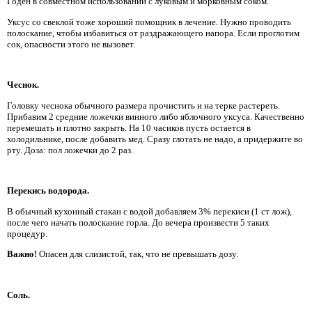
Годен в совместном использовании с луковым и морковным соком.
Уксус со свеклой тоже хороший помощник в лечение. Нужно проводить
полоскание, чтобы избавиться от раздражающего напора. Если проглотим
сок, опасности этого не вызовет.
Чеснок.
Головку чеснока обычного размера прочистить и на терке растереть.
Прибавим 2 средние ложечки винного либо яблочного уксуса. Качественно
перемешать и плотно закрыть. На 10 часиков пусть остается в
холодильнике, после добавить мед. Сразу глотать не надо, а придержите во
рту. Доза: пол ложечки до 2 раз.
Перекись водорода.
В обычный кухонный стакан с водой добавляем 3% перекиси (1 ст лож),
после чего начать полоскание горла. До вечера произвести 5 таких
процедур.
Важно!
Опасен для слизистой, так, что не превышать дозу.
Соль.