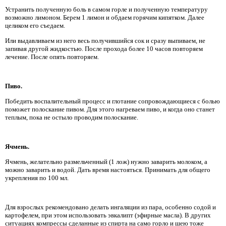
Устранить полученную боль в самом горле и полученную температуру
возможно лимоном. Берем 1 лимон и обдаем горячим кипятком. Далее
целиком его съедаем.
Или выдавливаем из него весь получившийся сок и сразу выпиваем, не
запивая другой жидкостью. После прохода более 10 часов повторяем
лечение. После опять повторяем.
Пиво.
Победить воспалительный процесс и глотание сопровождающиеся с болью
поможет полоскание пивом. Для этого нагреваем пиво, и когда оно станет
теплым, пока не остыло проводим полоскание.
Ячмень.
Ячмень, желательно размельченный (1 лож) нужно заварить молоком, а
можно заварить и водой. Дать время настояться. Принимать для общего
укрепления по 100 мл.
Для взрослых рекомендовано делать ингаляции из пара, особенно содой и
картофелем, при этом использовать эвкалипт (эфирные масла). В других
ситуациях компрессы сделанные из спирта на само горло и шею тоже