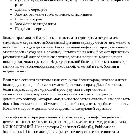
ртом
Дыхание через рот
Злоупотребление горлом: пение, крик, кашель
Полипы или рак
Зараженные миндалины
Пищевая аллергия
Боль в горле может быть незначительным, но досадным недугом или
симптомом серьезного заболевания.Причины варьируются от заложенного
носа или простуды до ангины, бактериальной инфекции горла, вызванной
Streptococcus pyogenes. Поскольку невылеченная ангина может привести к
ревматической лихорадке и скарлатине, важно получить медицинскую
помощь как можно раньше. Наряду с сильной болезненностью пищевода,
ангина может сопровождаться лихорадкой, ломотой в теле, болями и
недомоганием.
Если у вас есть эти симптомы или если у вас болит горло, которое длится
более двух-трех дней, имеет смысл обратиться к врачу.Для облегчения
боли в горле, сопровождающей простуду или аллергию, есть
успокаивающие средства с использованием обычных предметов
домашнего обихода, которые могут использоваться отдельно или работать
бок о бок с традиционной медициной, чтобы подавить эту болезненность.
Начните с первого домашнего средства на следующей странице.
Эта информация предназначена исключительно для информационных
целей. НЕ ПРЕДНАЗНАЧЕН ДЛЯ ПРЕДОСТАВЛЕНИЯ МЕДИЦИНСКИХ
КОНСУЛЬТАЦИЙ. Ни редакторы Consumer Guide (R), Publications
International, Ltd., ни автор, ни издатель не несут ответственности за