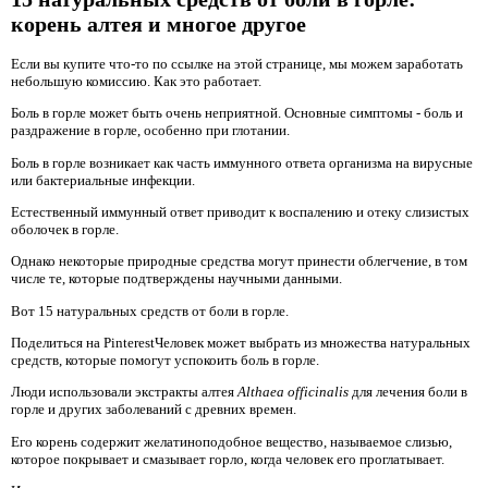
корень алтея и многое другое
Если вы купите что-то по ссылке на этой странице, мы можем заработать
небольшую комиссию. Как это работает.
Боль в горле может быть очень неприятной. Основные симптомы - боль и
раздражение в горле, особенно при глотании.
Боль в горле возникает как часть иммунного ответа организма на вирусные
или бактериальные инфекции.
Естественный иммунный ответ приводит к воспалению и отеку слизистых
оболочек в горле.
Однако некоторые природные средства могут принести облегчение, в том
числе те, которые подтверждены научными данными.
Вот 15 натуральных средств от боли в горле.
Поделиться на PinterestЧеловек может выбрать из множества натуральных
средств, которые помогут успокоить боль в горле.
Люди использовали экстракты алтея
Althaea officinalis
для лечения боли в
горле и других заболеваний с древних времен.
Его корень содержит желатиноподобное вещество, называемое слизью,
которое покрывает и смазывает горло, когда человек его проглатывает.