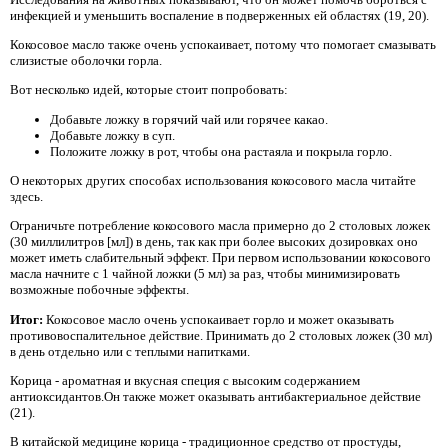
инфекцией и уменьшить воспаление в подверженных ей областях (19, 20).
Кокосовое масло также очень успокаивает, потому что помогает смазывать
слизистые оболочки горла.
Вот несколько идей, которые стоит попробовать:
Добавьте ложку в горячий чай или горячее какао.
Добавьте ложку в суп.
Положите ложку в рот, чтобы она растаяла и покрыла горло.
О некоторых других способах использования кокосового масла читайте
здесь.
Ограничьте потребление кокосового масла примерно до 2 столовых ложек
(30 миллилитров [мл]) в день, так как при более высоких дозировках оно
может иметь слабительный эффект. При первом использовании кокосового
масла начните с 1 чайной ложки (5 мл) за раз, чтобы минимизировать
возможные побочные эффекты.
Итог:
Кокосовое масло очень успокаивает горло и может оказывать
противовоспалительное действие. Принимать до 2 столовых ложек (30 мл)
в день отдельно или с теплыми напитками.
Корица - ароматная и вкусная специя с высоким содержанием
антиоксидантов.Он также может оказывать антибактериальное действие
(21).
В китайской медицине корица - традиционное средство от простуды,