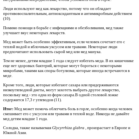
Люди используют мед как лекарство, потому что он обладает
противовоспалительным, антиоксидантным и антимикробным действием
(10).
Помимо помощи в борьбе с инфекциями и обезболивания, мед также
улучшает вкус некоторых лекарств.
Мед может быть особенно эффективным, если человек сочетает его с
теплой водой и яблочным уксусом или травами. Некоторые люди
предпочитают использовать сырой мед или мед манука.
Тем не менее, детям младше 1 года следует избегать меда. В их кишечнике
еще нет здоровых бактерий, которые могут бороться с некоторыми
микробами, такими как споры ботулизма, которые иногда встречаются в
меде.
Кроме того, люди, которые избегают сахара или придерживаются
низкоуглеводной диеты, могут захотеть выбрать другое лекарство,
поскольку мед - это одна из форм сахара.В одной столовой ложке
содержится 17,3 г углеводов (11).
Итог:
Мед может помочь облегчить боль в горле, особенно когда человек
смешивает его с уксусом или травами в теплой воде. Никогда не давайте
мед детям младше 1 года.
Солодка, также называемая
Glycyrrhiza glabra
, произрастает в Европе и
Южной Азии.