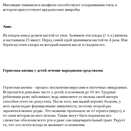
Ингаляции тимьяном и шалфеем способствуют отхаркиванию гноя, в
котором присутствуют вредоносные микробы.
Анис.
Из плодов аниса делаем настой от гноя. Заливаем эти плоды (1 ч.л.) кипятка
и настаиваем 25 минут. Перед самой едой принимаем настой по 4 раза. Или
берем кусочек сахара на который капаем масло и съедаем его.
Герпесная ангина у детей лечение народными средствами.
Герпесная ангина – процесс воспаления вирусами в глоточных миндалинах.
Встречается довольно часто у детей, в основном до 10 лет. Грудные
ребятишки реже заболевают, ведь иммунитет от молока своей матери
способен этого не допустить. После того, как малый перенёс болезнь, у
него происходит формирование иммунитета, поэтому второй раз
заразиться можно редко. Это название произошло не от герпеса (вирус), а
от сыпи которая на него похоже. Также могут быть поражены все
слизистые оболочки всего рта и даже сам пищеварительный тракт. Радует
то, что это почти всегда не вызывает осложнения.