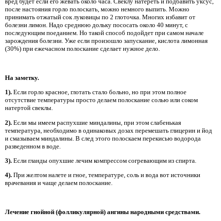
вред будет если его жевать около часа. Свеклу натереть и подбавить уксус,
после настояния горло полоскать, можно немного выпить. Можно
принимать отжатый сок луковицы по 2 глоточка. Многих избавит от
болезни лимон. Надо среднюю дольку пососать около 40 минут, с
последующим поеданием. Но такой способ подойдет при самом начале
зарождения болезни. Уже если произошло запускание, кислота лимонная
(30%) при ежечасном полоскание сделает нужное дело.
На заметку.
1).
Если горло красное, глотать стало больно, но при этом полное
отсутствие температуры просто делаем полоскание солью или соком
натертой свеклы.
2).
Если мы имеем распухшие миндалины, при этом слабенькая
температура, необходимо в одинаковых дозах перемешать глицерин и йод
и смазываем миндалины. В след этого полоскаем перекисью водорода
разведенном в воде.
3).
Если гланды опухшие лечим компрессом согревающим из спирта.
4).
При желтом налете и гное, температуре, соль и вода вот источники
врачевания и чаще делаем полоскание.
Лечение гнойной (фолликулярной) ангины народными средствами.