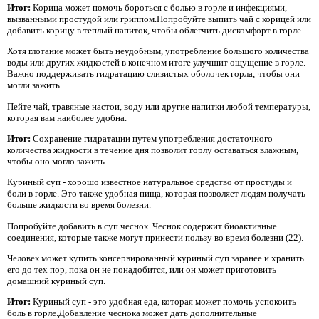
Итог:
Корица может помочь бороться с болью в горле и инфекциями,
вызванными простудой или гриппом.Попробуйте выпить чай с корицей или
добавить корицу в теплый напиток, чтобы облегчить дискомфорт в горле.
Хотя глотание может быть неудобным, употребление большого количества
воды или других жидкостей в конечном итоге улучшит ощущение в горле.
Важно поддерживать гидратацию слизистых оболочек горла, чтобы они
могли зажить.
Пейте чай, травяные настои, воду или другие напитки любой температуры,
которая вам наиболее удобна.
Итог:
Сохранение гидратации путем употребления достаточного
количества жидкости в течение дня позволит горлу оставаться влажным,
чтобы оно могло зажить.
Куриный суп - хорошо известное натуральное средство от простуды и
боли в горле. Это также удобная пища, которая позволяет людям получать
больше жидкости во время болезни.
Попробуйте добавить в суп чеснок. Чеснок содержит биоактивные
соединения, которые также могут принести пользу во время болезни (22).
Человек может купить консервированный куриный суп заранее и хранить
его до тех пор, пока он не понадобится, или он может приготовить
домашний куриный суп.
Итог:
Куриный суп - это удобная еда, которая может помочь успокоить
боль в горле.Добавление чеснока может дать дополнительные