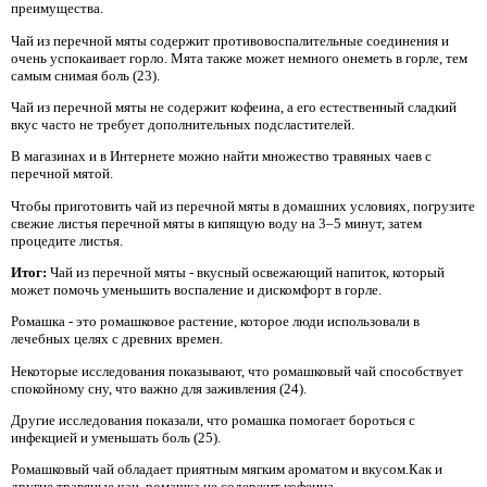
преимущества.
Чай из перечной мяты содержит противовоспалительные соединения и
очень успокаивает горло. Мята также может немного онеметь в горле, тем
самым снимая боль (23).
Чай из перечной мяты не содержит кофеина, а его естественный сладкий
вкус часто не требует дополнительных подсластителей.
В магазинах и в Интернете можно найти множество травяных чаев с
перечной мятой.
Чтобы приготовить чай из перечной мяты в домашних условиях, погрузите
свежие листья перечной мяты в кипящую воду на 3–5 минут, затем
процедите листья.
Итог:
Чай из перечной мяты - вкусный освежающий напиток, который
может помочь уменьшить воспаление и дискомфорт в горле.
Ромашка - это ромашковое растение, которое люди использовали в
лечебных целях с древних времен.
Некоторые исследования показывают, что ромашковый чай способствует
спокойному сну, что важно для заживления (24).
Другие исследования показали, что ромашка помогает бороться с
инфекцией и уменьшать боль (25).
Ромашковый чай обладает приятным мягким ароматом и вкусом.Как и
другие травяные чаи, ромашка не содержит кофеина.