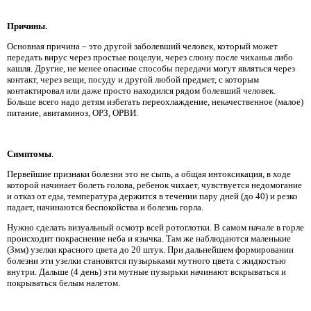
Причины.
Основная причина – это другой заболевший человек, который может
передать вирус через простые поцелуи, через слюну после чиханья либо
кашля. Другие, не менее опасные способы передачи могут являться через
контакт, через вещи, посуду и другой любой предмет, с которым
контактировал или даже просто находился рядом болевший человек.
Больше всего надо детям избегать переохлаждение, некачественное (малое)
питание, авитаминоз, ОРЗ, ОРВИ.
Симптомы
.
Первейшие признаки болезни это не сыпь, а общая интоксикация, в ходе
которой начинает болеть голова, ребенок чихает, чувствуется недомогание
и отказ от еды, температура держится в течении пару дней (до 40) и резко
падает, начинаются беспокойства и болезнь горла.
Нужно сделать визуальный осмотр всей ротоглотки. В самом начале в горле
происходит покраснение неба и язычка. Там же наблюдаются маленькие
(3мм) узелки красного цвета до 20 штук. При дальнейшем формировании
болезни эти узелки становятся пузырьками мутного цвета с жидкостью
внутри. Дальше (4 день) эти мутные пузырьки начинают вскрываться и
покрываться белым налетом.