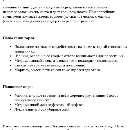
Лечение ангины у детей народными средствами во все времена
использовалось очень часто и дает свои результаты. При первейших
симптомов пожевать лимон, горячее (не сильно) молоко с маслом
(сливочное) и мед смогут придержать распространение.
Полоскание горла.
Полоскание позволяет воздействовать на налет, который скопился на
миндалинах.
Черника, особенно её ягоды в отваре выжимаются для полоскания.
Мед смешанный с соком клюквы тоже подходит к полосканию.
Свекла и её сок не заменим для полоскания.
Морковь, в частности её сок тоже идеален для этого.
Понижение жара.
Малина, а лучше варенье из неё и хорошее укутывание, быстро
снимут каверзный жар.
Мед с малиной даёт эффективный эффект.
Лук, а чаще его сок убирают жар.
Известная целительница Ким Людмила советует просто жевать мед. Не во