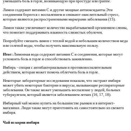
уменьшить боль в горле, возникающую при простуде или гриппе.
Лимон содержит витамин С и другие мощные антиоксиданты.Эти
соединения борются с воспалением и снижают окислительный стресс,
которые являются распространенными маркерами заболевания (15).
Лимон также увеличивает количество вырабатываемой организмом слюны,
что помогает поддерживать влажность слизистых оболочек.
Попробуйте смешать лимон с теплой водой и небольшим количеством меда
или соленой воды, чтобы получить максимальную пользу.
Итог:
Лимонная вода содержит витамин С и соединения, которые могут
успокоить боль в горле и способствовать заживлению.
Имбирь - специя с антибактериальным и противовоспалительным
действием, которая может помочь облегчить боль в горле.
Некоторые лабораторные исследования показали, что экстракт имбиря
может убить некоторые бактерии и вирусы, вызывающие респираторные
заболевания. Он также может уменьшить воспаление у людей, больных
туберкулезом, который является заболеванием легких (16, 17, 18).
Имбирный чай можно купить на большинстве рынков и в интернет-
магазинах. Люди также могут приготовить их самостоятельно из свежего
имбиря.
Чай из корня имбиря