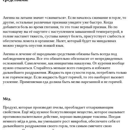
Ангина на латыни значит «сжиматься». Если началось сжимание в горле, то
другие, остальные различные признаки увидите уже быстро. Когда
добавится боль во время глотания, то это тоже верный признак. Но по
настоящему вы её ощутите с наступлением завышенной температурой, в
голове настанет тяжесть, суставы начнут болеть, присутствует слабость и
обеспечена ломота в организме. Налет, который будет на миндалинах
можно увидеть опустив ложкой язык.
Ангина и лечение её народными средствами обязаны быть всегда под
наблюдением врача. Все это обязательно обезопасит от непредвиденных
осложнений. Самолечение, как инициатива наказуема. От курения вообще
нужно отказаться. Старайтесь меньше всего говорить и избежите
дальнейшего раздражения. Жидкость при сухости горла, потреблять только
в не горячем виде. Если жидкость будет горячей, то это наоборот вызовет
усиление. Применяемая еда должна быть мелко нарезанной и не горячей.
Мёд.
Продукт, которые производят пчелы, преобладает отхаркивающим
свойством. Ещё мёд нужное болеутоляющие вещество, которое оказывает
противовоспалительное действие, хорошо выводящие токсины. Поедая
немного мёда в день, вы уменьшите рост микробов, обеспечите себя от
дальнейшего раздражения своего горла, тем самым смягчите свою