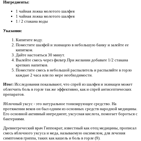
Ингредиенты:
1 чайная ложка молотого шалфея
1 чайная ложка молотого шалфея
1 / 2 стакана воды
Указания:
Кипятите воду.
Поместите шалфей и эхинацею в небольшую банку и залейте ее
кипятком.
Дайте настояться 30 минут.
Вылейте смесь через фильтр.При желании добавьте 1/2 стакана
крепких напитков.
Поместите смесь в небольшой распылитель и распыляйте в горло
каждые 2 часа или по мере необходимости.
Итог:
Исследования показывают, что спрей из шалфея и эхинацеи может
облегчить боль в горле так же эффективно, как и спрей антисептических
препаратов.
Яблочный уксус - это натуральное тонизирующее средство. На
протяжении веков он был одним из основных средств народной медицины.
Его основной активный ингредиент, уксусная кислота, помогает бороться с
бактериями.
Древнегреческий врач Гиппократ, известный как отец медицины, прописал
смесь яблочного уксуса и меда, называемую оксимелом, для лечения
симптомов гриппа, таких как кашель и боль в горле (9).