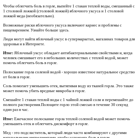
Чтобы облегчить боль в горле, выпейте 1 стакан теплой воды, смешанный с
1 столовой ложкой (столовой ложкой) яблочного уксуса и 1 столовой
ложкой меда (необязательно).
Возможные риски яблочного уксуса включают кариес и проблемы с
пищеварением. Узнайте больше здесь.
Люди могут найти яблочный уксус в супермаркетах, магазинах товаров для
здоровья и в Интернете.
Итог:
Яблочный уксус обладает антибактериальными свойствами и, когда
человек смешивает его в небольших количествах с теплой водой, может
помочь облегчить боль в горле.
Полоскание горла соленой водой - хорошо известное натуральное средство
от боли в горле.
Соль помогает уменьшить отек, вытягивая воду из тканей горла. Это также
может помочь убить вредные микробы в горле.
Смешайте 1 стакан теплой воды с 1 чайной ложкой соли и перемешайте до
полного растворения.Полощите горло этой смесью в течение 30 секунд
один раз в час.
Итог:
Ежечасное полоскание горла теплой соленой водой может помочь
уменьшить отек и облегчить дискомфорт в горле.
Мед - это подсластитель, который люди часто комбинируют с другими
натуральными ингредиентами, чтобы успокоить боль в горле.