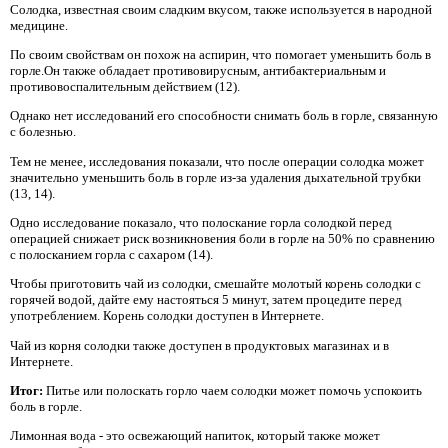
Солодка, известная своим сладким вкусом, также используется в народной
медицине.
По своим свойствам он похож на аспирин, что помогает уменьшить боль в
горле.Он также обладает противовирусным, антибактериальным и
противовоспалительным действием (12).
Однако нет исследований его способности снимать боль в горле, связанную
с болезнью.
Тем не менее, исследования показали, что после операции солодка может
значительно уменьшить боль в горле из-за удаления дыхательной трубки
(13, 14).
Одно исследование показало, что полоскание горла солодкой перед
операцией снижает риск возникновения боли в горле на 50% по сравнению
с полосканием горла с сахаром (14).
Чтобы приготовить чай из солодки, смешайте молотый корень солодки с
горячей водой, дайте ему настояться 5 минут, затем процедите перед
употреблением. Корень солодки доступен в Интернете.
Чай из корня солодки также доступен в продуктовых магазинах и в
Интернете.
Итог:
Питье или полоскать горло чаем солодки может помочь успокоить
боль в горле.
Лимонная вода - это освежающий напиток, который также может