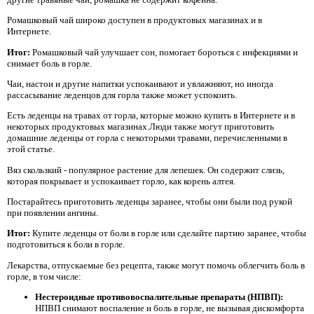
Ромашковый чай широко доступен в продуктовых магазинах и в
Интернете.
Итог:
Ромашковый чай улучшает сон, помогает бороться с инфекциями и
снимает боль в горле.
Чаи, настои и другие напитки успокаивают и увлажняют, но иногда
рассасывание леденцов для горла также может успокоить.
Есть леденцы на травах от горла, которые можно купить в Интернете и в
некоторых продуктовых магазинах.Люди также могут приготовить
домашние леденцы от горла с некоторыми травами, перечисленными в
этой статье.
Вяз скользкий - популярное растение для лепешек. Он содержит слизь,
которая покрывает и успокаивает горло, как корень алтея.
Постарайтесь приготовить леденцы заранее, чтобы они были под рукой
при появлении ангины.
Итог:
Купите леденцы от боли в горле или сделайте партию заранее, чтобы
подготовиться к боли в горле.
Лекарства, отпускаемые без рецепта, также могут помочь облегчить боль в
горле, в том числе:
Нестероидные противовоспалительные препараты (НПВП):
НПВП снимают воспаление и боль в горле, не вызывая дискомфорта