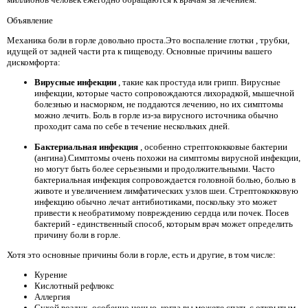
Объявление
Механика боли в горле довольно проста.Это воспаление глотки
, трубки,
идущей от задней части рта к пищеводу. Основные причины вашего
дискомфорта:
Вирусные инфекции
, такие как простуда или грипп. Вирусные
инфекции, которые часто сопровождаются лихорадкой, мышечной
болезнью и насморком, не поддаются лечению, но их симптомы
можно лечить. Боль в горле из-за вирусного источника обычно
проходит сама по себе в течение нескольких дней.
Бактериальная инфекция
, особенно стрептококковые бактерии
(ангина).Симптомы очень похожи на симптомы вирусной инфекции,
но могут быть более серьезными и продолжительными. Часто
бактериальная инфекция сопровождается головной болью, болью в
животе и увеличением лимфатических узлов шеи. Стрептококковую
инфекцию обычно лечат антибиотиками, поскольку это может
привести к необратимому повреждению сердца или почек. Посев
бактерий - единственный способ, которым врач может определить
причину боли в горле.
Хотя это основные причины боли в горле, есть и другие, в том числе:
Курение
Кислотный рефлюкс
Аллергия
Сухой воздух, особенно ночью, когда вы можете спать с открытым