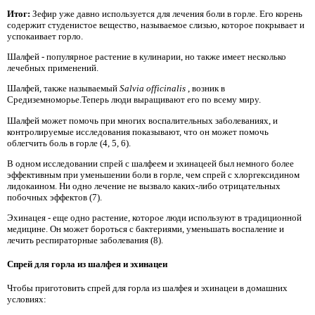
Итог:
Зефир уже давно используется для лечения боли в горле. Его корень
содержит студенистое вещество, называемое слизью, которое покрывает и
успокаивает горло.
Шалфей - популярное растение в кулинарии, но также имеет несколько
лечебных применений.
Шалфей, также называемый
Salvia officinalis
, возник в
Средиземноморье.Теперь люди выращивают его по всему миру.
Шалфей может помочь при многих воспалительных заболеваниях, и
контролируемые исследования показывают, что он может помочь
облегчить боль в горле (4, 5, 6).
В одном исследовании спрей с шалфеем и эхинацеей был немного более
эффективным при уменьшении боли в горле, чем спрей с хлоргексидином
лидокаином. Ни одно лечение не вызвало каких-либо отрицательных
побочных эффектов (7).
Эхинацея - еще одно растение, которое люди используют в традиционной
медицине. Он может бороться с бактериями, уменьшать воспаление и
лечить респираторные заболевания (8).
Спрей для горла из шалфея и эхинацеи
Чтобы приготовить спрей для горла из шалфея и эхинацеи в домашних
условиях: