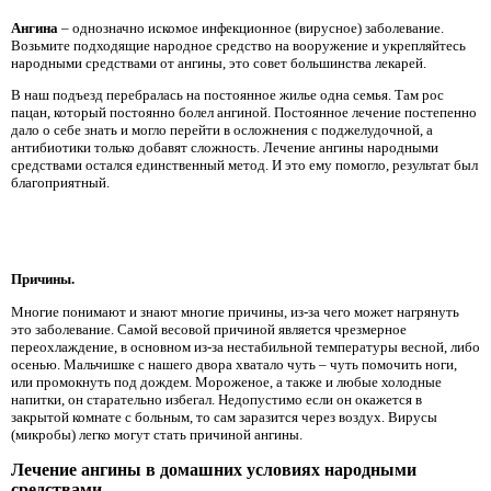
Ангина
– однозначно искомое инфекционное (вирусное) заболевание.
Возьмите подходящие народное средство на вооружение и укрепляйтесь
народными средствами от ангины, это совет большинства лекарей.
В наш подъезд перебралась на постоянное жилье одна семья. Там рос
пацан, который постоянно болел ангиной. Постоянное лечение постепенно
дало о себе знать и могло перейти в осложнения с поджелудочной, а
антибиотики только добавят сложность. Лечение ангины народными
средствами остался единственный метод. И это ему помогло, результат был
благоприятный.
Причины.
Многие понимают и знают многие причины, из-за чего может нагрянуть
это заболевание. Самой весовой причиной является чрезмерное
переохлаждение, в основном из-за нестабильной температуры весной, либо
осенью. Мальчишке с нашего двора хватало чуть – чуть помочить ноги,
или промокнуть под дождем. Мороженое, а также и любые холодные
напитки, он старательно избегал. Недопустимо если он окажется в
закрытой комнате с больным, то сам заразится через воздух. Вирусы
(микробы) легко могут стать причиной ангины.
Лечение ангины в домашних условиях народными
средствами.