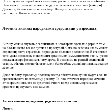
При получении первейших симптомов, раствор соли спасет от проблемы.
Наливаем в стакан тепленькую воду и присыпаем ложку соли (чайную).
Дальше добавляем пару капель йода. Всегда пользуйтесь свежим
раствором. Полоскать через 6о мин.
Лечение ангины народными средствами у взрослых.
Ангину можно спутать с ларингитом, в некоторых случаях с фарингитом,
но большинство всё же путают с простудой. Сама по себе эта хворь может
спровоцировать серьезные, порой даже большие осложнения. В следствие
чего, даже взрослому с окрепшим организмом (иммунитетом) очень нужно
показаться профессиональному врачу. В основном на ранней возникшей
стадии, обычно можно быстренько и без особых усилий принять народное
лечение.
Даже любому взрослому человеку всегда обязательно лучше будет, если не
препятствовать постельному режиму. То, что отличает народное лечение
от современного, это не будет побочного вреда и вашим органам не
придется пропускать всю химию.
Ангина лечение народными средствами у взрослых.
Лимон.