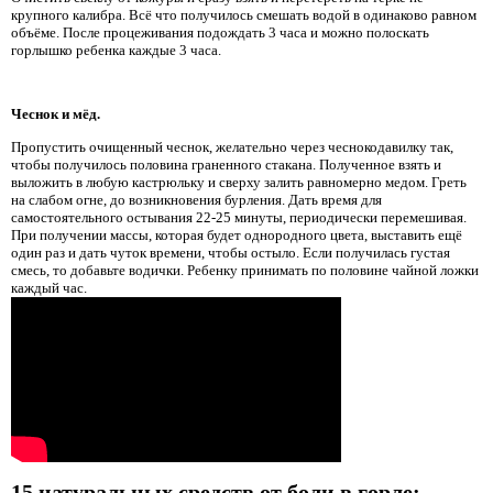
крупного калибра. Всё что получилось смешать водой в одинаково равном
объёме. После процеживания подождать 3 часа и можно полоскать
горлышко ребенка каждые 3 часа.
Чеснок и мёд.
Пропустить очищенный чеснок, желательно через чеснокодавилку так,
чтобы получилось половина граненного стакана. Полученное взять и
выложить в любую кастрюльку и сверху залить равномерно медом. Греть
на слабом огне, до возникновения бурления. Дать время для
самостоятельного остывания 22-25 минуты, периодически перемешивая.
При получении массы, которая будет однородного цвета, выставить ещё
один раз и дать чуток времени, чтобы остыло. Если получилась густая
смесь, то добавьте водички. Ребенку принимать по половине чайной ложки
каждый час.
15 натуральных средств от боли в горле: