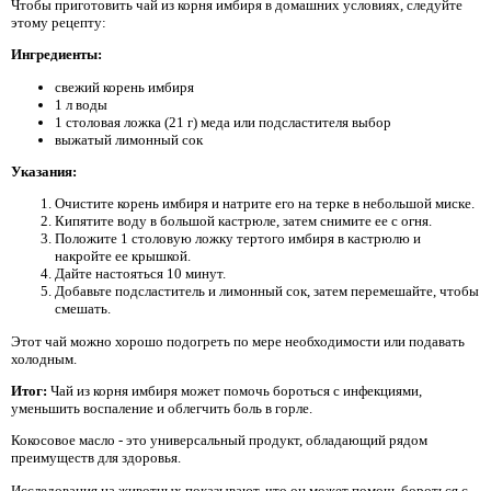
Чтобы приготовить чай из корня имбиря в домашних условиях, следуйте
этому рецепту:
Ингредиенты:
свежий корень имбиря
1 л воды
1 столовая ложка (21 г) меда или подсластителя выбор
выжатый лимонный сок
Указания:
Очистите корень имбиря и натрите его на терке в небольшой миске.
Кипятите воду в большой кастрюле, затем снимите ее с огня.
Положите 1 столовую ложку тертого имбиря в кастрюлю и
накройте ее крышкой.
Дайте настояться 10 минут.
Добавьте подсластитель и лимонный сок, затем перемешайте, чтобы
смешать.
Этот чай можно хорошо подогреть по мере необходимости или подавать
холодным.
Итог:
Чай из корня имбиря может помочь бороться с инфекциями,
уменьшить воспаление и облегчить боль в горле.
Кокосовое масло - это универсальный продукт, обладающий рядом
преимуществ для здоровья.
Исследования на животных показывают, что он может помочь бороться с