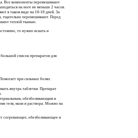
йода. Все компоненты перемешивают
ходиться на ноге не меньше 2 часов.
т в таком виде на 10-18 дней. За
а, тщательно перемешивают. Перед
ывают теплой тканью.
остоянно, то нужно искать и
 большой список препаратов для
 Помогает при сильных болях.
мать внутрь таблетки. Препарат
.
актериальным, обезболивающим и
е геля, мази и раствора. Можно на
ет согревающее, обезболивающее и