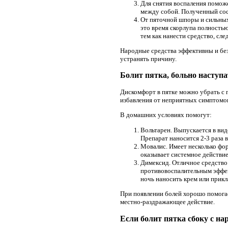
Для снятия воспаления поможе
между собой. Полученный сост
От пяточной шпоры и сильных 
это время скорлупа полность
тем как нанести средство, сл
Народные средства эффективны и без
устранять причину.
Болит пятка, больно наступат
Дискомфорт в пятке можно убрать с
избавления от неприятных симптомов 
В домашних условиях помогут:
Вольтарен. Выпускается в вид
Препарат наносится 2-3 раза в
Мовалис. Имеет несколько фо
оказывает системное действ
Димексид. Отличное средство
противовоспалительным эффек
ночь наносить крем или прик
При появлении болей хорошо помогае
местно-раздражающее действие.
Если болит пятка сбоку с на