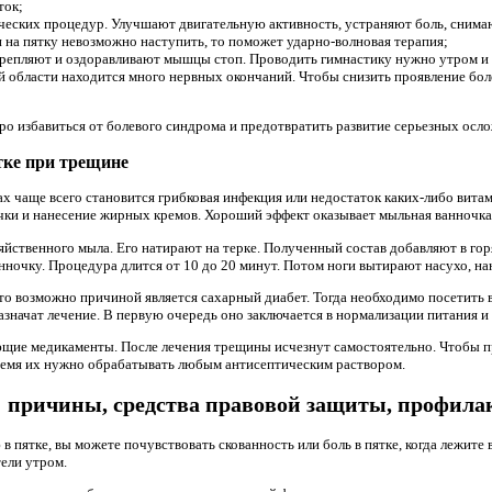
ток;
ческих процедур. Улучшают двигательную активность, устраняют боль, снима
 на пятку невозможно наступить, то поможет ударно-волновая терапия;
репляют и оздоравливают мышцы стоп. Проводить гимнастику нужно утром и
ой области находится много нервных окончаний. Чтобы снизить проявление бо
ро избавиться от болевого синдрома и предотвратить развитие серьезных осл
тке при трещине
х чаще всего становится грибковая инфекция или недостаток каких-либо вита
и и нанесение жирных кремов. Хороший эффект оказывает мыльная ванночка
йственного мыла. Его натирают на терке. Полученный состав добавляют в го
ночку. Процедура длится от 10 до 20 минут. Потом ноги вытирают насухо, на
то возможно причиной является сахарный диабет. Тогда необходимо посетить вр
азначат лечение. В первую очередь оно заключается в нормализации питания и
ющие медикаменты. После лечения трещины исчезнут самостоятельно. Чтобы п
время их нужно обрабатывать любым антисептическим раствором.
м: причины, средства правовой защиты, профила
в пятке, вы можете почувствовать скованность или боль в пятке, когда лежите 
тели утром.