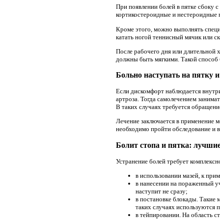
При появлении болей в пятке сбоку 
кортикостероидные и нестероидные 
Кроме этого, можно выполнять спец
катать ногой теннисный мячик или ск
После рабочего дня или длительной 
должны быть мягкими. Такой способ 
Больно наступать на пятку и
Если дискомфорт наблюдается внутри
артроза. Тогда самолечением занима
В таких случаях требуется обращение
Лечение заключается в применение м
необходимо пройти обследование и в
Болит стопа и пятка: лучши
Устранение болей требует комплексн
в использовании мазей, к пр
в нанесении на пораженный уч
наступит не сразу;
в постановке блокады. Такие 
таких случаях используются 
в тейпировании. На область 