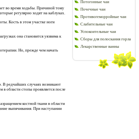
Потогонные чаи
ает во время ходьбы. Причиной тому
Почечные чаи
оторые регулярно ходят на каблуках.
Противогеморройные чаи
оты. Кость в этом участке ноги
Слабительные чаи
Успокоительные чаи
нагрузках она становится уязвима к
Сборы для полоскания горла
Лекарственные ванны
отерапии. Но, прежде чем начать
р. В редчайших случаях возникают
м в области стопы проявляется после
разращением костной ткани в области
ание выпячивания. При наступании