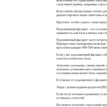
Боль в пятке по утрам может быть в
следствием травмы, например стресс
Боль в пятке иногда можно лечить до
диагностировать ваши симптомы и п
Прочтите, чтобы узнать о некоторых
Подошвенный фасциит - это состояни
скованность или боль в пятках или с
Подошвенный фасциит часто встречае
Перекрестные тренировки несколько 
кроссовок каждые 400-500 миль так
Если у вас подошвенный фасциит, об
участок и облегчить боль.
Ахиллово сухожилие, связка тканей,
ахиллова сухожилия или к скованност
состоянии покоя может быть огранич
В отличие от подошвенного фасциита,
Люди с ревматоидным артритом (РА) 
Если после лечения в домашних усл
оставалась согнутой.
Вы можете получить стрессовый пере