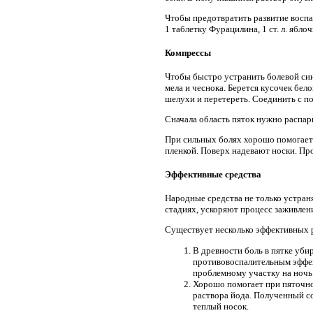
Чтобы предотвратить развитие воспал
1 таблетку Фурацилина, 1 ст. л. яблочн
Компрессы
Чтобы быстро устранить болевой син
мела и чеснока. Берется кусочек бел
шелухи и перетереть. Соединить с п
Сначала область пяток нужно распар
При сильных болях хорошо помогает
пленкой. Поверх надевают носки. Про
Эффективные средства
Народные средства не только устран
стадиях, ускоряют процесс заживлен
Существует несколько эффективных 
В древности боль в пятке уб
противовоспалительным эффект
проблемному участку на ночь
Хорошо помогает при пяточно
раствора йода. Полученный с
теплый носок.