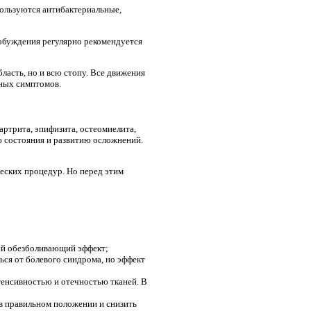
пользуются антибактериальные,
обуждения регулярно рекомендуется
ласть, но и всю стопу. Все движения
тных симптомов.
артрита, эпифизита, остеомиелита,
ю состояния и развитию осложнений.
еских процедур. Но перед этим
ный обезболивающий эффект;
ься от болевого синдрома, но эффект
нтенсивностью и отечностью тканей. В
в правильном положении и снизить