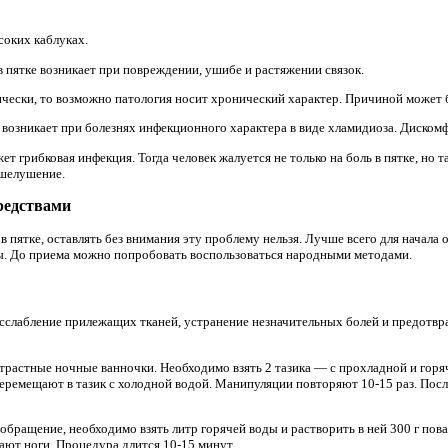
соких каблуках.
в пятке возникает при повреждении, ушибе и растяжении связок.
чески, то возможно патология носит хронический характер. Причиной может б
 возникает при болезнях инфекционного характера в виде хламидиоза. Дискомф
т грибковая инфекция. Тогда человек жалуется не только на боль в пятке, но 
 шелушение.
редствами
в пятке, оставлять без внимания эту проблему нельзя. Лучше всего для начала 
ы. До приема можно попробовать воспользоваться народными методами.
асслабление прилежащих тканей, устранение незначительных болей и предотвр
трастные ночные ванночки. Необходимо взять 2 тазика — с прохладной и горя
перемещают в тазик с холодной водой. Манипуляции повторяют 10-15 раз. Посл
обращение, необходимо взять литр горячей воды и растворить в ней 300 г по
ают ноги. Процедура длится 10-15 минут.