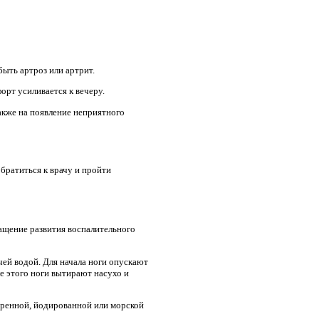
ыть артроз или артрит.
орт усиливается к вечеру.
также на появление неприятного
обратиться к врачу и пройти
ащение развития воспалительного
чей водой. Для начала ноги опускают
е этого ноги вытирают насухо и
варенной, йодированной или морской