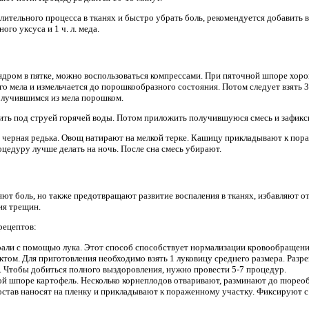
ительного процесса в тканях и быстро убрать боль, рекомендуется добавить в
ого уксуса и 1 ч. л. меда.
дром в пятке, можно воспользоваться компрессами. При пяточной шпоре хоро
ого мела и измельчается до порошкообразного состояния. Потом следует взять 3
олучившимся из мела порошком.
ить под струей горячей воды. Потом приложить получившуюся смесь и зафикс
 черная редька. Овощ натирают на мелкой терке. Кашицу прикладывают к пор
цедуру лучше делать на ночь. После сна смесь убирают.
яют боль, но также предотвращают развитие воспаления в тканях, избавляют 
ия трещин.
рецептов:
ирали с помощью лука. Этот способ способствует нормализации кровообращени
ом. Для приготовления необходимо взять 1 луковицу среднего размера. Разрез
. Чтобы добиться полного выздоровления, нужно провести 5-7 процедур.
й шпоре картофель. Несколько корнеплодов отваривают, разминают до пюреоб
остав наносят на пленку и прикладывают к пораженному участку. Фиксируют 