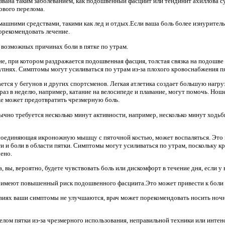
ызвана таким заболеванием, как подошвенный фасциит или тендинит ахиллова 
ового перелома.
машними средствами, такими как лед и отдых.Если ваша боль более изнуритель
орекомендовать лечение.
 возможных причинах боли в пятке по утрам.
е, при котором раздражается подошвенная фасция, толстая связка на подошв
тупнях. Симптомы могут усиливаться по утрам из-за плохого кровоснабжения пя
тся у бегунов и других спортсменов. Легкая атлетика создает большую нагруз
раз в неделю, например, катание на велосипеде и плавание, могут помочь. Но
же может предотвратить чрезмерную боль.
ычно требуется несколько минут активности, например, несколько минут ходь
 соединяющая икроножную мышцу с пяточной костью, может воспаляться. Это
и и боли в области пятки. Симптомы могут усиливаться по утрам, поскольку кр
ено.
 вы, вероятно, будете чувствовать боль или дискомфорт в течение дня, если у
имеют повышенный риск подошвенного фасциита.Это может привести к боли в
овиях ваши симптомы не улучшаются, врач может порекомендовать носить ноч
лом пятки из-за чрезмерного использования, неправильной техники или инте