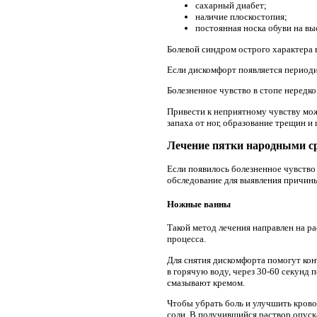
сахарный диабет;
наличие плоскостопия;
постоянная носка обуви на вы
Болевой синдром острого характера 
Если дискомфорт появляется периоди
Болезненное чувство в стопе нередко
Привести к неприятному чувству може
запаха от ног, образование трещин и
Лечение пятки народными с
Если появилось болезненное чувство 
обследование для выявления причин
Ножные ванны
Такой метод лечения направлен на р
процесса.
Для снятия дискомфорта помогут кон
в горячую воду, через 30-60 секунд 
смазывают кремом.
Чтобы убрать боль и улучшить крово
соли. В получившийся раствор опуск