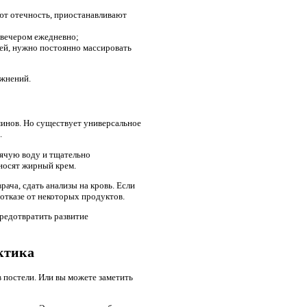
ют отечность, приостанавливают
 вечером ежедневно;
лей, нужно постоянно массировать
ожнений.
минов. Но существует универсальное
.
рячую воду и тщательно
носят жирный крем.
ача, сдать анализы на кровь. Если
 отказе от некоторых продуктов.
редотвратить развитие
ктика
в постели. Или вы можете заметить