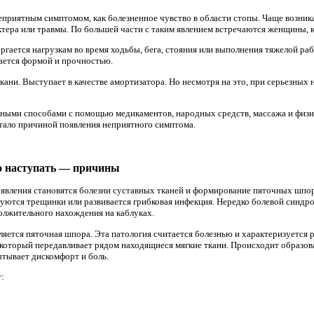
еприятным симптомом, как болезненное чувство в области стопы. Чаще возник
ктера или травмы. По большей части с таким явлением встречаются женщины, к
гается нагрузкам во время ходьбы, бега, стояния или выполнения тяжелой раб
ается формой и прочностью.
кани. Выступает в качестве амортизатора. Но несмотря на это, при серьезных 
чными способами с помощью медикаментов, народных средств, массажа и физи
стало причиной появления неприятного симптома.
о наступать — причины
 явления становятся болезни суставных тканей и формирование пяточных шпо
уются трещинки или развивается грибковая инфекция. Нередко болевой синдро
олжительного нахождения на каблуках.
яется пяточная шпора. Эта патология считается болезнью и характеризуется 
который передавливает рядом находящиеся мягкие ткани. Происходит образов
тывает дискомфорт и боль.
: