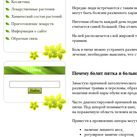
Косметика
Нередко люди встречаются с таким н
Лекарственные растения
могут быть болезни различного хара
Химический состав растений
Пяточная область каждый день подвер
Приготовление лекарств
считается самой большой. Она отлич
Информация о сайте
На ней располагается слой жировой т
Обратная связь
травмам.
Боль в пятке можно устранить разли
лечение, необходимо выяснить, что 
Поиск
Почему болит пятка и больн
Зачастую причиной патологического
различные травмы и переломы, образ
ношения новой пары обуви или прод
Часто диагностируемой причиной явл
пятки. Под шпорой понимается шип, 
на пораженную область человек испы
Привести к проявлению шпоры могут
наличие лишнего веса;
регулярное занятие спортом;