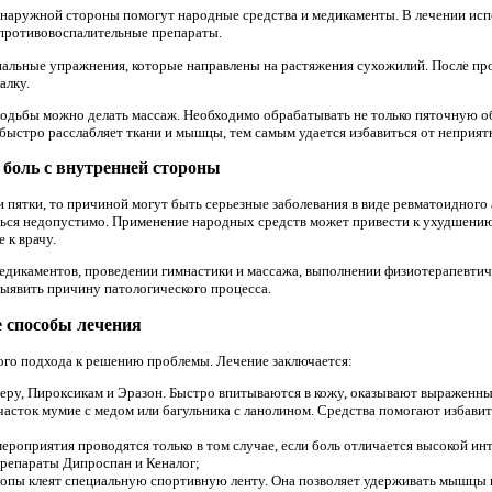
с наружной стороны помогут народные средства и медикаменты. В лечении ис
противовоспалительные препараты.
иальные упражнения, которые направлены на растяжения сухожилий. После пр
алку.
ходьбы можно делать массаж. Необходимо обрабатывать не только пяточную об
быстро расслабляет ткани и мышцы, тем самым удается избавиться от неприя
 боль с внутренней стороны
 пятки, то причиной могут быть серьезные заболевания в виде ревматоидного 
ться недопустимо. Применение народных средств может привести к ухудшени
 к врачу.
едикаментов, проведении гимнастики и массажа, выполнении физиотерапевтич
ыявить причину патологического процесса.
е способы лечения
ого подхода к решению проблемы. Лечение заключается:
имеру, Пироксикам и Эразон. Быстро впитываются в кожу, оказывают выражен
асток мумие с медом или багульника с ланолином. Средства помогают избавит
мероприятия проводятся только в том случае, если боль отличается высокой и
препараты Дипроспан и Кеналог;
стопы клеят специальную спортивную ленту. Она позволяет удерживать мышцы 