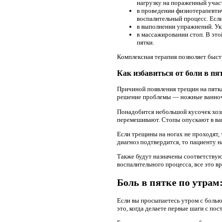
нагрузку на пораженный учас
в проведении физиотерапевти
воспалительный процесс. Если
в выполнении упражнений. Ук
в массажировании стоп. В эт
пятки.
Комплексная терапия позволяет быст
Как избавиться от боли в пя
Причиной появления трещин на пятка
решение проблемы — ножные ванночк
Понадобится небольшой кусочек хозя
перемешивают. Стопы опускают в ван
Если трещины на ногах не проходят, 
диагноз подтвердится, то пациенту н
Также будут назначены соответству
воспалительного процесса, все это 
Боль в пятке по утра
Если вы просыпаетесь утром с болью 
это, когда делаете первые шаги с пос