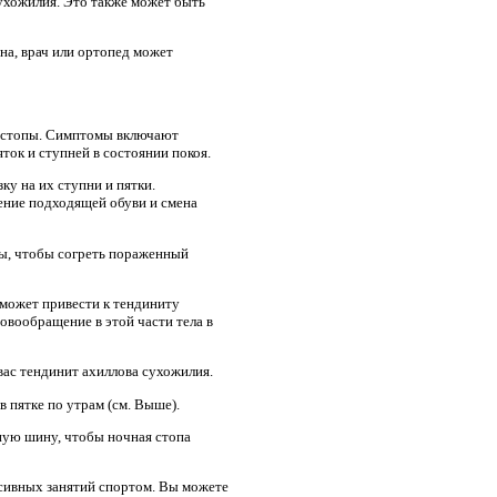
сухожилия. Это также может быть
на, врач или ортопед может
е стопы. Симптомы включают
ток и ступней в состоянии покоя.
ку на их ступни и пятки.
шение подходящей обуви и смена
бы, чтобы согреть пораженный
 может привести к тендиниту
овообращение в этой части тела в
 вас тендинит ахиллова сухожилия.
 пятке по утрам (см. Выше).
ную шину, чтобы ночная стопа
нсивных занятий спортом. Вы можете