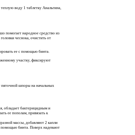
 теплую воду 1 таблетку Анальгина,
шо помогает народное средство из
 головки чеснока, очистить от
ировать ее с помощью бинта.
аженному участку, фиксируют
от пяточной шпоры на начальных
я, обладает бактерицидным и
ать ее пополам, привязать к
разной массы, добавляют 2 капли
с помощью бинта. Поверх надевают