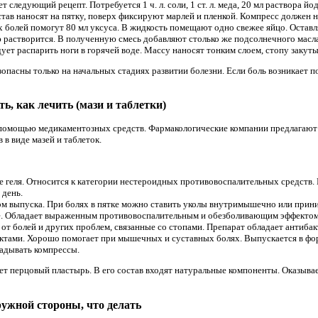
т следующий рецепт. Потребуется 1 ч. л. соли, 1 ст. л. меда, 20 мл раствора 
ав наносят на пятку, поверх фиксируют марлей и пленкой. Компресс должен на
болей помогут 80 мл уксуса. В жидкость помещают одно свежее яйцо. Оставляю
ю растворится. В полученную смесь добавляют столько же подсолнечного масл
едует распарить ноги в горячей воде. Массу наносят тонким слоем, стопу закут
опасны только на начальных стадиях развитии болезни. Если боль возникает п
ь, как лечить (мази и таблетки)
 помощью медикаментозных средств. Фармакологические компании предлагают
в виде мазей и таблеток.
е геля. Относится к категории нестероидных противовоспалительных средств.
 день.
рм выпуска. При болях в пятке можно ставить уколы внутримышечно или прини
ие. Обладает выраженным противовоспалительным и обезболивающим эффектом
 от болей и других проблем, связанные со стопами. Препарат обладает антиб
тами. Хорошо помогает при мышечных и суставных болях. Выпускается в форм
ладывать компрессы.
т перцовый пластырь. В его состав входят натуральные компоненты. Оказыва
ружной стороны, что делать