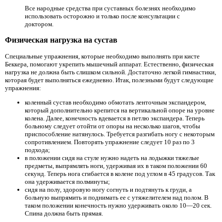
Все народные средства при суставных болезнях необходимо
использовать осторожно и только после консультации с
доктором.
Физическая нагрузка на сустав
Специальные упражнения, которые необходимо выполнять при кисте
Беккера, помогают укрепить мышечный аппарат. Естественно, физическая
нагрузка не должна быть слишком сильной. Достаточно легкой гимнастики,
которая будет выполняться ежедневно. Итак, полезными будут следующие
упражнения:
коленный сустав необходимо обмотать ленточным экспандером,
который дополнительно крепится на вертикальной опоре на уровне
колена. Далее, конечность вдевается в петлю экспандера. Теперь
больному следует отойти от опоры на несколько шагов, чтобы
приспособление натянулось. Требуется разгибать ногу с некоторым
сопротивлением. Повторять упражнение следует 10 раз по 3
подхода;
в положении сидя на стуле нужно надеть на лодыжки тяжелые
предметы, выпрямлять ноги, удерживая их в таком положении 60
секунд. Теперь нога сгибается в колене под углом в 45 градусов. Так
она удерживается полминуты;
сидя на полу, здоровую ногу согнуть и подтянуть к груди, а
больную выпрямить и поднимать ее с утяжелителем над полом. В
таком положении конечность нужно удерживать около 10—20 сек.
Спина должна быть прямая.