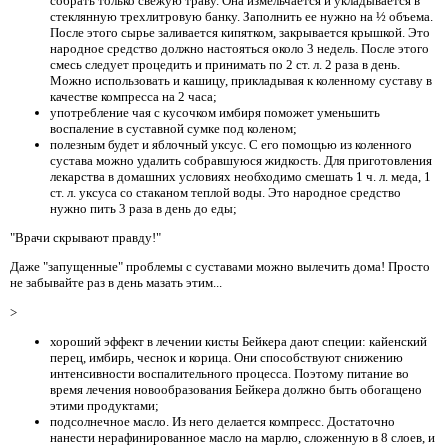
собрать только свежую траву. Она измельчается и укладывается в
стеклянную трехлитровую банку. Заполнить ее нужно на ½ объема.
После этого сырье заливается кипятком, закрывается крышкой. Это
народное средство должно настояться около 3 недель. После этого
смесь следует процедить и принимать по 2 ст. л. 2 раза в день.
Можно использовать и кашицу, прикладывая к коленному суставу в
качестве компресса на 2 часа;
употребление чая с кусочком имбиря поможет уменьшить
воспаление в суставной сумке под коленом;
полезным будет и яблочный уксус. С его помощью из коленного
сустава можно удалить собравшуюся жидкость. Для приготовления
лекарства в домашних условиях необходимо смешать 1 ч. л. меда, 1
ст. л. уксуса со стаканом теплой воды. Это народное средство
нужно пить 3 раза в день до еды;
"Врачи скрывают правду!"
Даже "запущенные" проблемы с суставами можно вылечить дома! Просто
не забывайте раз в день мазать этим...
>
хороший эффект в лечении кисты Бейкера дают специи: кайенский
перец, имбирь, чеснок и корица. Они способствуют снижению
интенсивности воспалительного процесса. Поэтому питание во
время лечения новообразования Бейкера должно быть обогащено
этими продуктами;
подсолнечное масло. Из него делается компресс. Достаточно
нанести нерафинированное масло на марлю, сложенную в 8 слоев, и