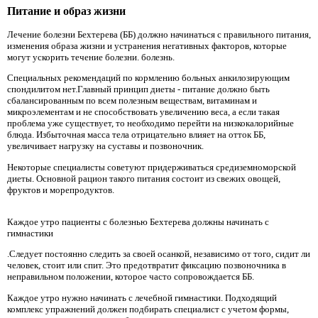
Питание и образ жизни
Лечение болезни Бехтерева (ББ) должно начинаться с правильного питания,
изменения образа жизни и устранения негативных факторов, которые
могут ускорить течение болезни. болезнь.
Специальных рекомендаций по кормлению больных анкилозирующим
спондилитом нет.Главный принцип диеты - питание должно быть
сбалансированным по всем полезным веществам, витаминам и
микроэлементам и не способствовать увеличению веса, а если такая
проблема уже существует, то необходимо перейти на низкокалорийные
блюда. Избыточная масса тела отрицательно влияет на отток ББ,
увеличивает нагрузку на суставы и позвоночник.
Некоторые специалисты советуют придерживаться средиземноморской
диеты. Основной рацион такого питания состоит из свежих овощей,
фруктов и морепродуктов.
Каждое утро пациенты с болезнью Бехтерева должны начинать с
гимнастики
.Следует постоянно следить за своей осанкой, независимо от того, сидит ли
человек, стоит или спит. Это предотвратит фиксацию позвоночника в
неправильном положении, которое часто сопровождается ББ.
Каждое утро нужно начинать с лечебной гимнастики. Подходящий
комплекс упражнений должен подбирать специалист с учетом формы,