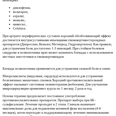
инъекциях:
диклофенак,
вольтарен,
аэральт,
мовалис,
нимесил ,
Celebrex.
При артрите периферических суставов хороший обезболивающий эффект
достигается внутрисуставными инъекциями глюкокортикостероидных
препаратов (Дипроспан, Кеналог, Метипред, Гидрокортизон). Как правило,
для устранения боли достаточно 1-3 инъекций. При стойком болевом
синдроме в позвоночнике врач может назначить блокады с использованием
местных анестетиков и глюкокортикоидов.
Блокада позвоночника применяется для устранения сильной боли в спине.
Миорелаксанты (мидолкам, сирдалуд) используются для устранения
болезненных мышечных спазмов.Хороший противовоспалительный
эффект оказывает системная энзимотерапия (вобензим). Для улучшения
микроциркуляции применяют курсы по 1 месяцу 2 раза в год.
Основа терапии предполагает постоянное употребление
противовоспалительных препаратов. Препарат выбора при ББ -
сульфасалазин. Лечение проходит в 2 этапа. Сначала назначают
максимальные дозы для подавления активной фазы воспаления (4-6
месяцев), затем переходят к поддерживающему лечению минимальными