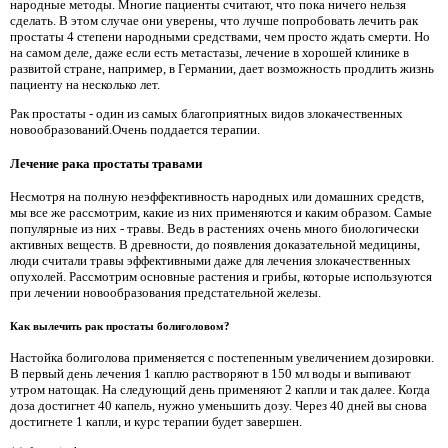
народные методы. Многие пациенты считают, что пока ничего нельзя
сделать. В этом случае они уверены, что лучше попробовать лечить рак
простаты 4 степени народными средствами, чем просто ждать смерти. Но
на самом деле, даже если есть метастазы, лечение в хорошей клинике в
развитой стране, например, в Германии, дает возможность продлить жизнь
пациенту на несколько лет.
Рак простаты - один из самых благоприятных видов злокачественных
новообразований.Очень поддается терапии.
Лечение рака простаты травами
Несмотря на полную неэффективность народных или домашних средств,
мы все же рассмотрим, какие из них применяются и каким образом. Самые
популярные из них - травы. Ведь в растениях очень много биологически
активных веществ. В древности, до появления доказательной медицины,
люди считали травы эффективными даже для лечения злокачественных
опухолей. Рассмотрим основные растения и грибы, которые используются
при лечении новообразования предстательной железы.
Как вылечить рак простаты болиголовом?
Настойка болиголова применяется с постепенным увеличением дозировки.
В первый день лечения 1 каплю растворяют в 150 мл воды и выпивают
утром натощак. На следующий день применяют 2 капли и так далее. Когда
доза достигнет 40 капель, нужно уменьшить дозу. Через 40 дней вы снова
достигнете 1 капли, и курс терапии будет завершен.