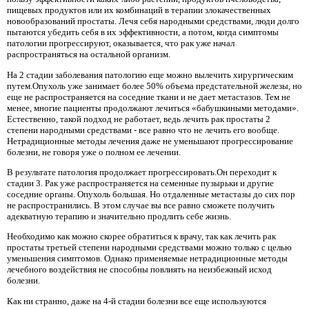
пищевых продуктов или их комбинаций в терапии злокачественных
новообразований простаты. Лечя себя народными средствами, люди долго
пытаются убедить себя в их эффективности, а потом, когда симптомы
патологии прогрессируют, оказывается, что рак уже начал
распространяться на остальной организм.
На 2 стадии заболевания патологию еще можно вылечить хирургическим
путем.Опухоль уже занимает более 50% объема предстательной железы, но
еще не распространяется на соседние ткани и не дает метастазов. Тем не
менее, многие пациенты продолжают лечиться «бабушкиными методами».
Естественно, такой подход не работает, ведь лечить рак простаты 2
степени народными средствами - все равно что не лечить его вообще.
Нетрадиционные методы лечения даже не уменьшают прогрессирование
болезни, не говоря уже о полном ее лечении.
В результате патология продолжает прогрессировать.Он переходит к
стадии 3. Рак уже распространяется на семенные пузырьки и другие
соседние органы. Опухоль большая. Но отдаленные метастазы до сих пор
не распространились. В этом случае вы все равно сможете получить
адекватную терапию и значительно продлить себе жизнь.
Необходимо как можно скорее обратиться к врачу, так как лечить рак
простаты третьей степени народными средствами можно только с целью
уменьшения симптомов. Однако применяемые нетрадиционные методы
лечебного воздействия не способны повлиять на неизбежный исход
болезни.
Как ни странно, даже на 4-й стадии болезни все еще используются