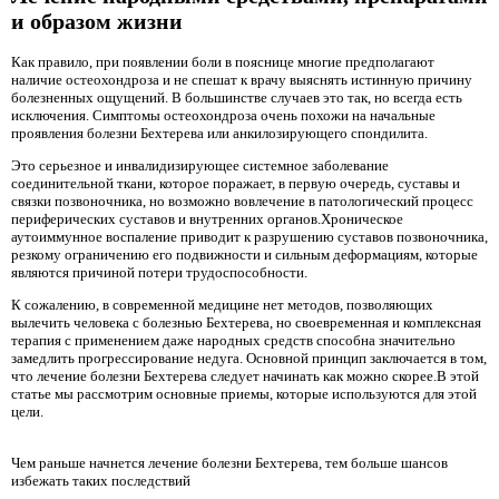
и образом жизни
Как правило, при появлении боли в пояснице многие предполагают
наличие остеохондроза и не спешат к врачу выяснять истинную причину
болезненных ощущений. В большинстве случаев это так, но всегда есть
исключения. Симптомы остеохондроза очень похожи на начальные
проявления болезни Бехтерева или анкилозирующего спондилита.
Это серьезное и инвалидизирующее системное заболевание
соединительной ткани, которое поражает, в первую очередь, суставы и
связки позвоночника, но возможно вовлечение в патологический процесс
периферических суставов и внутренних органов.Хроническое
аутоиммунное воспаление приводит к разрушению суставов позвоночника,
резкому ограничению его подвижности и сильным деформациям, которые
являются причиной потери трудоспособности.
К сожалению, в современной медицине нет методов, позволяющих
вылечить человека с болезнью Бехтерева, но своевременная и комплексная
терапия с применением даже народных средств способна значительно
замедлить прогрессирование недуга. Основной принцип заключается в том,
что лечение болезни Бехтерева следует начинать как можно скорее.В этой
статье мы рассмотрим основные приемы, которые используются для этой
цели.
Чем раньше начнется лечение болезни Бехтерева, тем больше шансов
избежать таких последствий