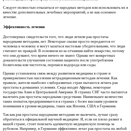
Следует полностью отказаться от народных методов или использовать их в
качестве дополнительных лечебных мероприятий, а не как основное
лечение.
Эффективность лечения
Достоверных свидетельств того, что люди лечили рак простаты
народными методами, нет. Некоторые сказки просто передаются от
человека к человеку и могут казаться настолько убедительными, что люди
считают их правдой. В основном из-за отчаяния найти лекарство, потому
что они думают, что врачи ничего не знают. Однако нет конкретных
доказательств улучшения состояния пациента после употребления
болиголова или чистотела, перекиси водорода или соды.
Однако установлена ​​связь между развитием медицины в стране и
приверженностью населения нетрадиционным методам лечения. Как
правило, жители наиболее слаборазвитых стран пытаются лечить рак
простаты в домашних условиях. Сюда входят Африка, некоторые
государства Азии и Центральной Америки. В странах СНГ часто пытаются
вылечить рак простаты народными средствами. Наименьшее количество
таких попыток предпринимается в странах с более высоким уровнем
понимания и уровня медицины, таких как Япония, США и Германия.
Так как рак простаты народными методами не вылечить, лучше сразу
обратиться к официальной научной медицине. И, если он плохо развит в
вашей стране, стоит поискать адекватную медицинскую помощь за
рубежом. Например, в Германии эффективно лечат рак простаты на любой