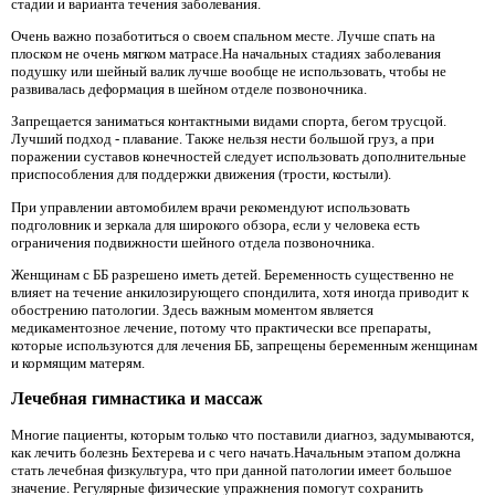
стадии и варианта течения заболевания.
Очень важно позаботиться о своем спальном месте. Лучше спать на
плоском не очень мягком матрасе.На начальных стадиях заболевания
подушку или шейный валик лучше вообще не использовать, чтобы не
развивалась деформация в шейном отделе позвоночника.
Запрещается заниматься контактными видами спорта, бегом трусцой.
Лучший подход - плавание. Также нельзя нести большой груз, а при
поражении суставов конечностей следует использовать дополнительные
приспособления для поддержки движения (трости, костыли).
При управлении автомобилем врачи рекомендуют использовать
подголовник и зеркала для широкого обзора, если у человека есть
ограничения подвижности шейного отдела позвоночника.
Женщинам с ББ разрешено иметь детей. Беременность существенно не
влияет на течение анкилозирующего спондилита, хотя иногда приводит к
обострению патологии. Здесь важным моментом является
медикаментозное лечение, потому что практически все препараты,
которые используются для лечения ББ, запрещены беременным женщинам
и кормящим матерям.
Лечебная гимнастика и массаж
Многие пациенты, которым только что поставили диагноз, задумываются,
как лечить болезнь Бехтерева и с чего начать.Начальным этапом должна
стать лечебная физкультура, что при данной патологии имеет большое
значение. Регулярные физические упражнения помогут сохранить