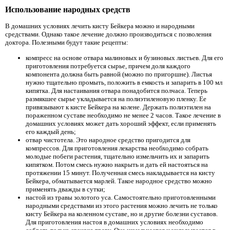
Использование народных средств
В домашних условиях лечить кисту Бейкера можно и народными
средствами. Однако такое лечение должно производиться с позволения
доктора. Полезными будут такие рецепты:
компресс на основе отвара малиновых и бузиновых листьев. Для его
приготовления потребуется сырье, причем доля каждого
компонента должна быть равной (можно по пригоршне). Листья
нужно тщательно промыть, положить в емкость и запарить в 100 мл
кипятка. Для настаивания отвара понадобится полчаса. Теперь
размякшее сырье укладывается на полиэтиленовую пленку. Ее
привязывают к кисте Бейкера на колене. Держать полиэтилен на
пораженном суставе необходимо не менее 2 часов. Такое лечение в
домашних условиях может дать хороший эффект, если применять
его каждый день;
отвар чистотела. Это народное средство пригодится для
компрессов. Для приготовления лекарства необходимо собрать
молодые побеги растения, тщательно измельчить их и запарить
кипятком. Потом смесь нужно накрыть и дать ей настояться на
протяжении 15 минут. Полученная смесь накладывается на кисту
Бейкера, обматывается марлей. Такое народное средство можно
применять дважды в сутки;
настой из травы золотого уса. Самостоятельно приготовленными
народными средствами из этого растения можно лечить не только
кисту Бейкера на коленном суставе, но и другие болезни суставов.
Для приготовления настоя в домашних условиях необходимо