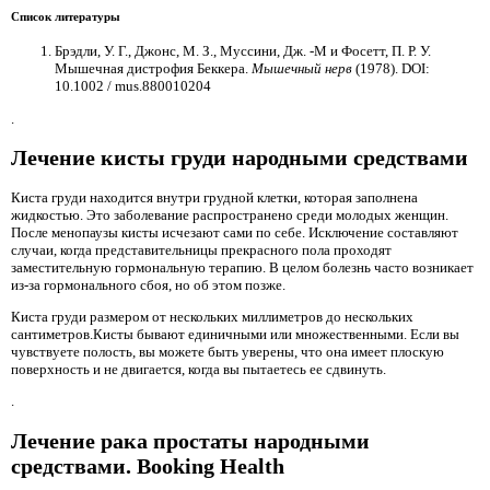
Список литературы
Брэдли, У. Г., Джонс, М. З., Муссини, Дж. -М и Фосетт, П. Р. У.
Мышечная дистрофия Беккера.
Мышечный нерв
(1978). DOI:
10.1002 / mus.880010204
.
Лечение кисты груди народными средствами
Киста груди находится внутри грудной клетки, которая заполнена
жидкостью. Это заболевание распространено среди молодых женщин.
После менопаузы кисты исчезают сами по себе. Исключение составляют
случаи, когда представительницы прекрасного пола проходят
заместительную гормональную терапию. В целом болезнь часто возникает
из-за гормонального сбоя, но об этом позже.
Киста груди размером от нескольких миллиметров до нескольких
сантиметров.Кисты бывают единичными или множественными. Если вы
чувствуете полость, вы можете быть уверены, что она имеет плоскую
поверхность и не двигается, когда вы пытаетесь ее сдвинуть.
.
Лечение рака простаты народными
средствами. Booking Health