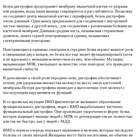
Белок дистрофин предохраняет мембрану мышечной клетки от разрыва
или разрыва, когда наши мышцы сокращаются и расслабляются. Поскольку
он соединяет центр мышечной клетки с периферией, белок дистрофин
очень длинный. Один конец предназначен для соединения с внутренней
частью мышцы, а другой конец - для соединения с различными белками на
клеточной мембране.Длинная средняя часть, называемая стержневым
доменом, занята серией повторяющихся единиц, называемых
спектриновыми повторами.
Повторяющиеся единицы спектрина в середине белка играют важную роль
в связывании двух концов, но белок все еще может функционировать (хотя
и не идеально) с меньшим количеством из них, чем обычно. Мутации,
вызывающие МПК, уменьшают количество этих повторов, что приводит к
мышечной слабости.
В дополнение к своей роли передачи силы, дистрофин обеспечивает
основу для удержания множества молекул на месте около клеточной
мембраны.Потеря дистрофина приводит к вытеснению этих молекул с
последующим нарушением их функций.
В то время как мутации DMD фактически не вызывают образования
функционального дистрофина, люди с BMD вырабатывают частично
функциональный дистрофин. Они производят укороченную форму белка,
которая защищает мышцы людей с МПК от дегенерации так же полностью
или так же быстро, как у людей с МДД.
BMD в первую очередь поражает мальчиков и мужчин, которые наследуют
болезнь от своих матерей.Женщины могут быть носителями, но обычно не