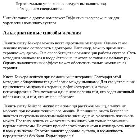
Первоначально упражнения следует выполнять под
наблюдением специалиста.
Читайте также о другом комплексе: Эффективные упражнения для
укрепления коленного сустава.
Альтернативные способы лечения
Лечить кисту Беккера можно нестандартными методами. Однако такое
лечение нужно согласовать с доктором. Например, можно применять
терапию «су-джок». Она способствует нормализации работы сустава. Суть
методики заключается в воздействии на некоторые точки на пальцах рук.
Однако положительный эффект может обеспечить только комплексная
терапия.
Киста Беккера лечится при помощи кинезитерапии. Благодаря этой
методике обнаруживается дисбаланс между мышцами. Для его устранения
применяется мануальная терапия, рефлексотерапия, а также
психокоррекция. Эта методика одинаково полезна тем, кто ведет активный
образ жизни, и тем, кто им пренебрегает.
Лечить кисту Бейкера можно при помощи растяжки мышц, а также их
массажа при помощи теннисного мячика. В принципе, киста Беккера не
является смертельно опасным заболеванием, однако, усложнить жизнь она
может. Поэтому лечить ее желательно начинать, как только проявились
первые симптомы. Не стоит пренебрегать признаками и откладывать визит
к врачу на потом. От этого зависит здоровье сустава, и возможность
передвигаться без боли. Будьте здоровы!