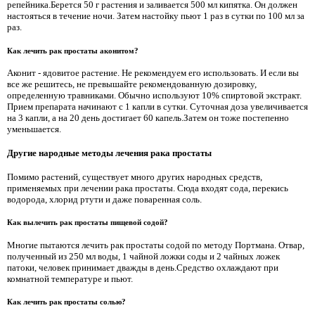
репейника.Берется 50 г растения и заливается 500 мл кипятка. Он должен
настояться в течение ночи. Затем настойку пьют 1 раз в сутки по 100 мл за
раз.
Как лечить рак простаты аконитом?
Аконит - ядовитое растение. Не рекомендуем его использовать. И если вы
все же решитесь, не превышайте рекомендованную дозировку,
определенную травниками. Обычно используют 10% спиртовой экстракт.
Прием препарата начинают с 1 капли в сутки. Суточная доза увеличивается
на 3 капли, а на 20 день достигает 60 капель.Затем он тоже постепенно
уменьшается.
Другие народные методы лечения рака простаты
Помимо растений, существует много других народных средств,
применяемых при лечении рака простаты. Сюда входят сода, перекись
водорода, хлорид ртути и даже поваренная соль.
Как вылечить рак простаты пищевой содой?
Многие пытаются лечить рак простаты содой по методу Портмана. Отвар,
полученный из 250 мл воды, 1 чайной ложки соды и 2 чайных ложек
патоки, человек принимает дважды в день.Средство охлаждают при
комнатной температуре и пьют.
Как лечить рак простаты солью?