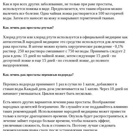
Как и при всех других заболеваниях, не только при раке простаты,
используется повязка в виде. Предполагается, что таким образом можно
вылечить все болезни. Одна чайная ложка растворяется в 100 мл горячей
воды. Затем его наносят на кожу и накрывают герметичной тканью.
Как лечить рак простаты ртутью?
Хлорид ртути или хлорид ртути используется в официальной медицине как
антисептик.В народной медицине это средство используется для лечения
рака простаты. В аптеке можно купить хирургическое разведение - 0,1%
раствор. 250 мл раствора смешивают с 750 мл воды. Принимать следует 2
раза в день: 15 дней по чайной ложке, затем следующие 15 дней - по
десертной ложке и еще 15 дней - по столовой ложке, до полного
выздоровления.
Как лечить рак простаты перекисью водорода?
Перекись водорода принимают 1 раз в сутки по 1 капле, добавляют в
стакан воды.Каждый день доза увеличивается на 1 каплю. Через 10 дней он
начинает уменьшаться. Циклов может быть несколько.
Есть много других вариантов лечения рака простаты. Воображение
народных целителей безгранично. Не слушайте и не поддавайтесь влиянию
таких рекомендаций. Использование народной медицины может привести
только к потере драгоценного времени. Опухоль будет распространяться, и
лечение займет гораздо больше времени, чтобы показать эффект,
увеличивая сложность, боль и стоимость. Поэтому лучше следовать
рекомендациям врача сразу после установления диагноза.