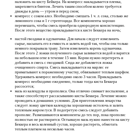
наложить на кисту Бейкера. На компресс накладывается пленка,
закрепляется бинтом. Лечить таким способом колено требуется
дважды в день — утром и перед сном;
компресс с соком алоэ. Необходимо смешать 1 ч. л. сока, столько же
лимонного сока и 1 г стрептоцида. Все компоненты хорошо
перемешать, чтобы смесь приобрела однородную консистенцию.
После этого вещество прикладывается к кисте Беккера на ночь;
настой гвоздики и одуванчика. Для начала следует измельчить
сырье, насыпать его в емкость и залить водой так, чтобы она только
немного покрывала траву. Затем измельчить корень одуванчика.
После этого 2 ложки полученного сырья заливается водой и варится
на небольшом огне в течение 15 мин. Корни нужно перетереть и
добавить в смесь с гвоздикой. Сюда же добавляется ложка
очищенного спирта. Смесь выкладывается на марлю: ее
приматывают к пораженному участку, обвязывают теплым шарфом.
Удерживать компресс необходимо около 3 часов. Прикладывать
компресс необходимо ежедневно, только тогда киста Беккера
рассосется;
мазь из календулы и прополиса. Она отлично снимает воспаление, а
также способствует рассасыванию кисты Беккера. Лечение можно
проводить в домашних условиях. Для приготовления лекарства
следует ложку цветков календулы хорошенько истолочь и залить
топленым жиром гуся. В подогретую смесь следует добавить
прополис. Размешиваются компоненты до тех пор, пока прополис
полностью не растворится. Остывшую мазь нужно нанести на кисту
Беккера и весь коленный сустав, хорошо растереть, обмотать
теплым платком на несколько часов.