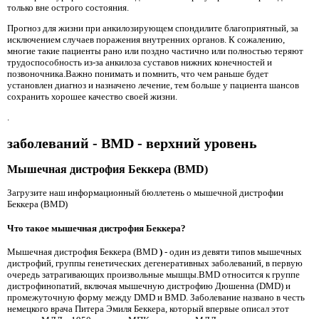
только вне острого состояния.
Прогноз для жизни при анкилозирующем спондилите благоприятный, за
исключением случаев поражения внутренних органов. К сожалению,
многие такие пациенты рано или поздно частично или полностью теряют
трудоспособность из-за анкилоза суставов нижних конечностей и
позвоночника.Важно понимать и помнить, что чем раньше будет
установлен диагноз и назначено лечение, тем больше у пациента шансов
сохранить хорошее качество своей жизни.
.
заболеваний - BMD - верхний уровень
Мышечная дистрофия Беккера (BMD)
Загрузите наш информационный бюллетень о мышечной дистрофии
Беккера (BMD)
Что такое мышечная дистрофия Беккера?
Мышечная дистрофия Беккера (BMD
)
- один из девяти типов мышечных
дистрофий, группы генетических дегенеративных заболеваний, в первую
очередь затрагивающих произвольные мышцы.BMD относится к группе
дистрофинопатий, включая мышечную дистрофию Дюшенна (DMD) и
промежуточную форму между DMD и BMD. Заболевание названо в честь
немецкого врача Питера Эмиля Беккера, который впервые описал этот