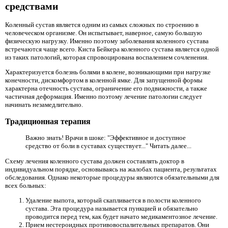
средствами
Коленный сустав является одним из самых сложных по строению в
человеческом организме. Он испытывает, наверное, самую большую
физическую нагрузку. Именно поэтому заболевания коленного сустава
встречаются чаще всего. Киста Бейкера коленного сустава является одной
из таких патологий, которая спровоцирована воспалением сочленения.
Характеризуется болезнь болями в колене, возникающими при нагрузке
конечности, дискомфортом в коленной ямке. Для запущенной формы
характерна отечность сустава, ограничение его подвижности, а также
частичная деформация. Именно поэтому лечение патологии следует
начинать незамедлительно.
Традиционная терапия
Важно знать! Врачи в шоке: "Эффективное и доступное
средство от боли в суставах существует..." Читать далее...
Схему лечения коленного сустава должен составлять доктор в
индивидуальном порядке, основываясь на жалобах пациента, результатах
обследования. Однако некоторые процедуры являются обязательными для
всех больных:
Удаление выпота, который скапливается в полости коленного
сустава. Эта процедура называется пункцией и обязательно
проводится перед тем, как будет начато медикаментозное лечение.
Прием нестероидных противовоспалительных препаратов. Они