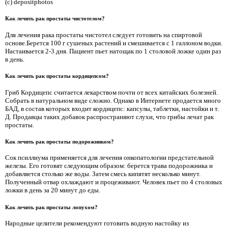
(c) depositphotos
Как лечить рак простаты чистотелом?
Для лечения рака простаты чистотел следует готовить на спиртовой
основе.Берется 100 г сушеных растений и смешивается с 1 галлоном водки.
Настаивается 2-3 дня. Пациент пьет натощак по 1 столовой ложке один раз
в день.
Как лечить рак простаты кордицепсом?
Гриб Кордицепс считается лекарством почти от всех китайских болезней.
Собрать в натуральном виде сложно. Однако в Интернете продается много
БАД, в состав которых входит кордицепс: капсулы, таблетки, настойки и т.
Д. Продавцы таких добавок распространяют слухи, что грибы лечат рак
простаты.
Как лечить рак простаты подорожником?
Сок псиллиума применяется для лечения онкопатологии предстательной
железы. Его готовят следующим образом: берется трава подорожника и
добавляется столько же воды. Затем смесь кипятят несколько минут.
Полученный отвар охлаждают и процеживают. Человек пьет по 4 столовых
ложки в день за 20 минут до еды.
Как лечить рак простаты лопухом?
Народные целители рекомендуют готовить водную настойку из