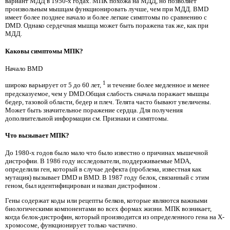
вариант МДД в ​​1950-х годах. МПК похожа на МДД, но позволяет
произвольным мышцам функционировать лучше, чем при МДД. BMD
имеет более позднее начало и более легкие симптомы по сравнению с
DMD. Однако сердечная мышца может быть поражена так же, как при
МДД.
Каковы симптомы МПК?
Начало BMD
1
широко варьирует от 5 до 60 лет,
и течение более медленное и менее
предсказуемое, чем у DMD.Общая слабость сначала поражает мышцы
бедер, тазовой области, бедер и плеч. Телята часто бывают увеличены.
Может быть значительное поражение сердца. Для получения
дополнительной информации см. Признаки и симптомы.
Что вызывает МПК?
До 1980-х годов было мало что было известно о причинах мышечной
дистрофии. В 1986 году исследователи, поддерживаемые MDA,
определили ген, который в случае дефекта (проблема, известная как
мутация) вызывает DMD и BMD. В 1987 году белок, связанный с этим
геном, был идентифицирован и назван дистрофином
.
Гены содержат коды или рецепты белков, которые являются важными
биологическими компонентами во всех формах жизни. МПК возникает,
когда белок-дистрофин, который производится из определенного гена на Х-
хромосоме, функционирует только частично.