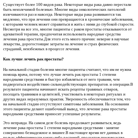
Существует более 100 видов рака. Некоторые виды рака давно перестали
быть неизлечимой болезнью. Многие виды онкологических патологий
излечиваются раз и навсегда. Некоторые виды рака развиваются так
медленно, что при лечении они превращаются в хронические заболевания,
с которыми человек может справиться и жить с ними до глубокой старости.
Несмотря на все это, многие пациенты с раком простаты отказываются от
адекватной терапии, предпочитая использовать народные средства
лечения рака простаты.Для этого есть много причин: неверие в научные
лекарства, дорогостоящие затраты на лечение и страх физических
страданий, неизбежных в процессе лечения.
Как лучше лечить рак простаты?
На начальной стадии болезни многие пациенты считают, что им не нужна
помощь врача, потому что лучше лечить рак простаты 1 степени
народными средствами и быстро избавляться от него травами, чем
подвергаться воздействию сильнодействующих препаратов. и операции.В
результате пациенты начинают искать рецепты травяных отваров,
посещать травников и целителей, участвовать в некоторых ритуалах и
других видах неразумных практик. Уверенность обеспечивается тем, что
на начальной стадии отсутствуют симптомы заболевания. На основании
этого пациенты делают ошибочный вывод, что лечение рака простаты
народными средствами приносит успешные результаты.
Это неправда. На самом деле болезнь продолжает развиваться, ведь
лечение рака простаты 1 степени народными средствами - занятие
совершенно безнадежное и лишнее.В настоящее время нет данных в
пользу эффективности каких-либо растений, продуктов пчеловодства,