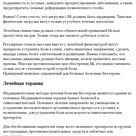
подвижность в суставах, замедлить прогрессирование заболевания, а также
предотвратить сильные деформации позвоночного столба.
Важно! Стоит учесть, что нагрузки с ББ должны быть щадящими. Тяжелые
физические нагрузки могут только усугубить течение патологии.
Лечебная гимнастика должна стать обязательной привычкой.Нельзя
пропустить ни дня. Только тогда вы сможете добиться успеха.
Регулярные сеансы массажа вместе с лечебной физкультурой могут
прекрасно устранить боли в спине, снять мышечное напряжение, сделать
мышцы спины более эластичными и развитыми. Важно учитывать, что
массажные движения должны быть мягкими, нельзя применять жесткие
приемы. Массаж противопоказан при обострении ББ, его можно начинать
только после стихания острой острой боли.
Примерный комплекс упражнений для больных болезнью Бехтерева:
Лечебная терапия
Медикаментозные методы лечения болезни Бехтерева являются одними из
основных.Медикаментозная терапия бывает базисной и
симптоматической. Основное лечение направлено на уменьшение и
устранение воспалительного аутоиммунного процесса в суставах и
позвоночнике, для устранения боли используются симптоматические
препараты.
Для обезболивания пациентам чаще всего назначают препараты из группы
нестероидных противовоспалительных средств в таблетках или