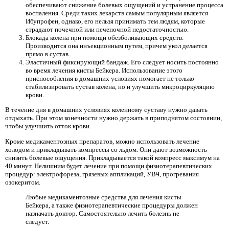
обеспечивают снижение болевых ощущений и устранение процесса
воспаления. Среди таких лекарств самым популярным является
Ибупрофен, однако, его нельзя принимать тем людям, которые
страдают почечной или печеночной недостаточностью.
Блокада колена при помощи обезболивающих средств.
Производится она инъекционным путем, причем укол делается
прямо в сустав.
Эластичный фиксирующий бандаж. Его следует носить постоянно
во время лечения кисты Бейкера. Использование этого
приспособления в домашних условиях помогает не только
стабилизировать сустав колена, но и улучшить микроциркуляцию
крови.
В течение дня в домашних условиях коленному суставу нужно давать
отдыхать. При этом конечности нужно держать в приподнятом состоянии,
чтобы улучшить отток крови.
Кроме медикаментозных препаратов, можно использовать лечение
холодом и прикладывать компрессы со льдом. Они дают возможность
снизить болевые ощущения. Прикладывается такой компресс максимум на
40 минут. Нелишним будет лечение при помощи физиотерапевтических
процедур: электрофореза, грязевых аппликаций, УВЧ, прогревания
озокеритом.
Любые медикаментозные средства для лечения кисты
Бейкера, а также физиотерапевтические процедуры должен
назначать доктор. Самостоятельно лечить болезнь не
следует.