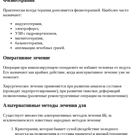
Физиотерапия
Практически всегда терапия дополняется физиотерапией. Наиболее часто
назначают:
индуктотермия,
электрофорез,
УЗИ с гидрокортизоном,
магнитотерапия,
бальнеотерапия,
аппликации лечебных грязей.
Оперативное лечение
Операция при анкилозирующем спондилите не избавит человека от недуга.
Его назначают как крайнее действие, когда консервативное лечение уже не
помогает.
Хирургическое лечение применяется при развитии анкилоза суставов
(проводят эндопротезирование), при развитии тяжелых деформаций
позвоночника (различные реконструктивные операции на позвоночнике).
Альтернативные методы лечения для
Существует множество альтернативных методов лечения ББ, за
исключением всех известных народных методов лечения:
Криотерапия, которая бывает сухой (воздействие холодного
воздуха на позвоночник и суставы пациента) и жидкой (орошение