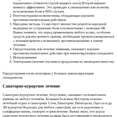
пораженных сегментов струей жидкого азота).Второй вариант
намного эффективнее. Это приводит к уменьшению или полному
исчезновению боли в 90% случаев.
Рентгенотерапия позвоночника, обладающая хорошим
противовоспалительным действием.
Народные методы. Существует множество рецептов народной
медицины по устранению боли в позвоночнике с помощью ББ.
Важно помнить, что перед применением любого из них, особенно
средств для внутреннего приема, необходимо проконсультироваться
с лечащим врачом о возможных противопоказаниях к такому
лечению. .
Гирудотерапия, или лечение пиявками, оказывает хорошее
противовоспалительное действие при анкилозирующем спондилите.
Иглоукалывание.
Апитерапия (лечение пчелами и продуктами их жизнедеятельности).
Гирудотерапия очень популярна у больных анкилозирующим
спондилитом.
Санаторно-курортное лечение
Санаторно-курортное лечение, безусловно, оказывает положительное
влияние на любого человека. Больным болезнью Бехтерева показан
лечебный отдых в санаториях Сочи, Евпатории, Пятигорска, Одессы и др
.89 курортов.Подходит для любого санатория, где есть радоновые и
сульфидные ванны, озокерит и грязелечение. Важно знать, что курсы
санаторно-курортного лечения должны быть регулярными и проводиться