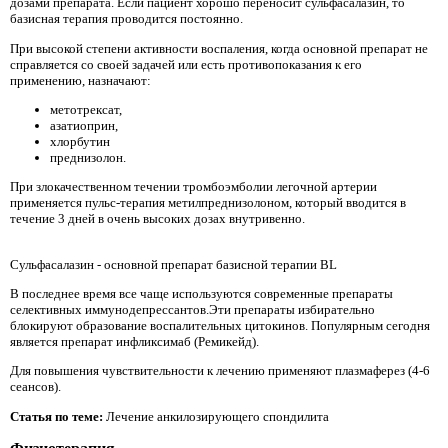
дозами препарата. Если пациент хорошо переносит сульфасалазин, то
базисная терапия проводится постоянно.
При высокой степени активности воспаления, когда основной препарат не
справляется со своей задачей или есть противопоказания к его
применению, назначают:
метотрексат,
азатиоприн,
хлорбутин
преднизолон.
При злокачественном течении тромбоэмболии легочной артерии
применяется пульс-терапия метилпреднизолоном, который вводится в
течение 3 дней в очень высоких дозах внутривенно.
Сульфасалазин - основной препарат базисной терапии BL
В последнее время все чаще используются современные препараты
селективных иммунодепрессантов.Эти препараты избирательно
блокируют образование воспалительных цитокинов. Популярным сегодня
является препарат инфликсимаб (Ремикейд).
Для повышения чувствительности к лечению применяют плазмаферез (4-6
сеансов).
Статья по теме:
Лечение анкилозирующего спондилита