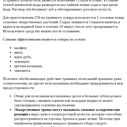
устранить зубную боль, является полоскание с содой и солью: в стакане
теплой кипяченой воды разводится пол чайной ложки соды и три капли
йода. Раствор обезболивает зуб и обеззараживает ротовую полость.
Для приготовления 250 мл травяного отвара используется 1 столовая ложка
сушеных лекарственных растений. Сырье заливается стаканом кипятка и
варится на водяной бане в течение 10 минут, после чего процеживается.
Использовать средство можно после остывания.
Самыми эффективными являются отвары на основе:
шалфея;
мяты;
коры дуба;
эхинацеи;
цветков ромашки;
эвкалипта.
Полезное обезболивающее действие травяных полосканий признано даже
стоматологами, но при их использовании необходимо придерживаться мер
предосторожности:
Отвар для полоскания воспаленных десен и больных зубов должен
быть теплым, слишком горячая или холодная жидкость может
спровоцировать усиление воспаления.
Лекарственные травы могут вызывать сильные аллергические
реакции
в виде сыпи и отеков ротовой полости, которые способны
распространяться на гортань, бронхи и даже легкие. Поэтому при
первичном применении каждого травяного сбора следует