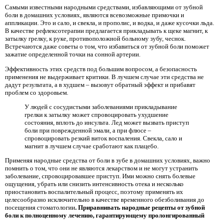
Самыми известными народными средствами, избавляющими от зубной
боли в домашних условиях, являются всевозможные примочки и
аппликации. Это и сало, и свекла, и прополис, и водка, и даже кусочки льда.
В качестве рефлексотерапии предлагается прикладывать к щеке магнит, к
затылку грелку, к руке, противоположной больному зубу, чеснок.
Встречаются даже советы о том, что избавиться от зубной боли поможет
зажатие определенной точки на сонной артерии.
Эффективность этих средств под большим вопросом, а безопасность
применения не выдерживает критики. В лучшем случае эти средства не
дадут результата, а в худшем – вызовут обратный эффект и прибавят
проблем со здоровьем.
У людей с сосудистыми заболеваниями прикладывание
грелки к затылку может спровоцировать ухудшение
состояния, вплоть до инсульта. Лед может вызвать приступ
боли при поврежденной эмали, а при флюсе –
спровоцировать резкий виток воспаления. Свекла, сало и
магнит в лучшем случае сработают как плацебо.
Применяя народные средства от боли в зубе в домашних условиях, важно
помнить о том, что они не являются лекарством и не могут устранить
заболевание, спровоцировавшее приступ. Ими можно снять болевые
ощущения, убрать или снизить интенсивность отека и несколько
приостановить воспалительный процесс, поэтому применять их
целесообразно исключительно в качестве временного обезболивания до
посещения стоматологии
. Приравнивать народные рецепты от зубной
боли к полноценному лечению, гарантирующему пролонгированный