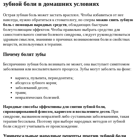
зубной боли в домашних условиях
Острая зубная боль может застать врасплох. Чтобы избавиться от нее
навсегда, нужно обратиться к стоматологу, но сперва
можно снять зубную
боль с помощью народных средств
, обладающих быстрым
болеутоляющим эффектом. Чтобы правильно выбрать средство для
самостоятельного снятия болевого синдрома, следует руководствоваться
здравым смыслом, знаниями о причинах возникновения боли и свойствах
веществ, используемых в терапии.
Почему болят зубы
Беспричинно зубная боль возникать не может, она выступает симптомом
заболевания или воспалительного процесса. Зубы могут заболеть на фоне:
кариеса, пульпита, периодонтита;
абсцесса зубного корня;
заболеваний десен;
травм;
невралгических болезней.
Народные способы эффективны для снятия зубной боли,
спровоцированной флюсом, кариесом и воспалением десен.
При
синдроме, вызванном невралгией либо суставными заболеваниями, такая
терапия бессильна. Поэтому при выборе народных методов от зубной
боли следует учитывать ее происхождение.
Универсальные народные рецепты против зубной боли