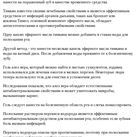
нанести на пораженный зуб в качестве временного средства.
Тимьян известен своими лечебными свойствами и является эффективным
средством от инфекций органов дыхания, таких как бронхит или
коклюш.Тимол, основной компонент эфирного масла, обладает
антисептическими и противогрибковыми свойствами.
Одну каплю эфирного масла тимьяна можно добавить в стакан воды для
полоскания рта.
Другой метод - это нанести несколько капель эфирного масла тимьяна и
воды на ватный диск. После добавления воды прижмите ее к болезненному
зубу.
Гель алоэ вера, который можно найти в листьях суккулентов, издавна
использовался для лечения ожогов и мелких порезов. Некоторые люди
теперь используют гель для очистки и успокоения десен.
Исследования показали, что алоэ вера обладает естественными
антибактериальными свойствами и может уничтожать микробы,
вызывающие кариес.
Гель следует нанести на болезненную область рта и слегка помассировать.
Полоскание раствором перекиси водорода является эффективным
антибактериальным средством для полоскания рта, особенно если зубная
боль вызвана инфекцией.
Перекись водорода опасна при проглатывании, поэтому при полоскании