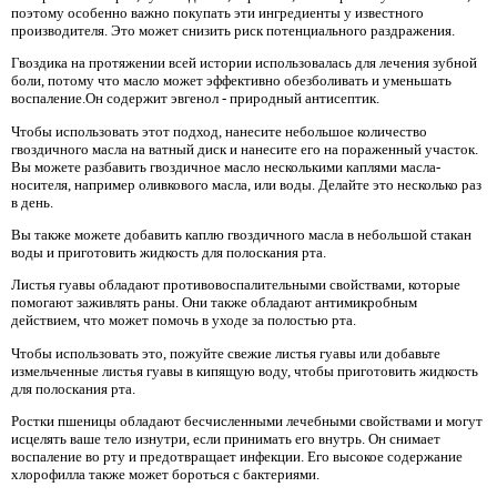
поэтому особенно важно покупать эти ингредиенты у известного
производителя. Это может снизить риск потенциального раздражения.
Гвоздика на протяжении всей истории использовалась для лечения зубной
боли, потому что масло может эффективно обезболивать и уменьшать
воспаление.Он содержит эвгенол - природный антисептик.
Чтобы использовать этот подход, нанесите небольшое количество
гвоздичного масла на ватный диск и нанесите его на пораженный участок.
Вы можете разбавить гвоздичное масло несколькими каплями масла-
носителя, например оливкового масла, или воды. Делайте это несколько раз
в день.
Вы также можете добавить каплю гвоздичного масла в небольшой стакан
воды и приготовить жидкость для полоскания рта.
Листья гуавы обладают противовоспалительными свойствами, которые
помогают заживлять раны. Они также обладают антимикробным
действием, что может помочь в уходе за полостью рта.
Чтобы использовать это, пожуйте свежие листья гуавы или добавьте
измельченные листья гуавы в кипящую воду, чтобы приготовить жидкость
для полоскания рта.
Ростки пшеницы обладают бесчисленными лечебными свойствами и могут
исцелять ваше тело изнутри, если принимать его внутрь. Он снимает
воспаление во рту и предотвращает инфекции. Его высокое содержание
хлорофилла также может бороться с бактериями.