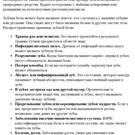
природные средства. Будьте осторожны с любыми аллергиями или
реакциями на используемые растения или масла.
Зубная боль может быть вызвана чем-то, что случилось с вашими зубами
или деснами. Они также могут быть вызваны болью в других частях тела.
Распространенные причины зубной боли:
Травма рта или челюсти.
Это может произойти в результате
травмы тупым предметом в области лица.
Инфекция носовых пазух.
Дренаж от инфекций носовых пазух
может вызвать зубную боль.
Разрушение зуба.
Когда бактерии вызывают кариес, нервы в зубах
могут обнажаться, вызывая боль.
Потеря пломбы.
Если вы потеряете пломбу, нерв внутри зуба
может обнажиться.
Абсцесс или инфицированный зуб.
Это состояние, которое иногда
называют зубным абсцессом, описывают как гнойный карман в
зубе.
В зубах застряла еда или другой мусор.
Органические и
неорганические вещества, застрявшие в зубах, могут вызывать
давление между зубами.
Прорезывание зубов или коронирование зубов мудрости.
Если у
вас прорезаются зубы мудрости или выламываются десны,
возможно, они давят на другие зубы.
Заболевания височно-нижнечелюстного сустава.
ВНЧС
классифицируется как боль в челюстном суставе, но также может
влиять на зубы.
Болезнь десен.
Заболевания десен, такие как гингивит или