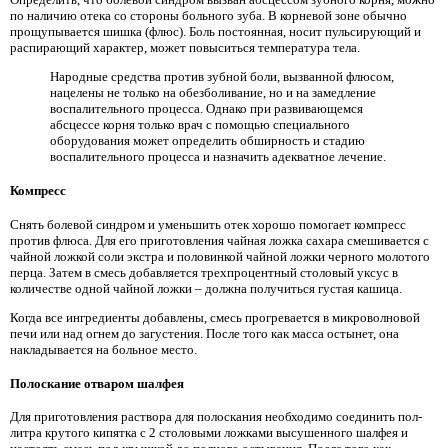
по наличию отека со стороны больного зуба. В корневой зоне обычно
прощупывается шишка (флюс). Боль постоянная, носит пульсирующий и
распирающий характер, может повыситься температура тела.
Народные средства против зубной боли, вызванной флюсом,
нацелены не только на обезболивание, но и на замедление
воспалительного процесса. Однако при развивающемся
абсцессе корня только врач с помощью специального
оборудования может определить обширность и стадию
воспалительного процесса и назначить адекватное лечение.
Компресс
Снять болевой синдром и уменьшить отек хорошо помогает компресс
против флюса. Для его приготовления чайная ложка сахара смешивается с
чайной ложкой соли экстра и половинкой чайной ложки черного молотого
перца. Затем в смесь добавляется трехпроцентный столовый уксус в
количестве одной чайной ложки – должна получиться густая кашица.
Когда все ингредиенты добавлены, смесь прогревается в микроволновой
печи или над огнем до загустения. После того как масса остынет, она
накладывается на больное место.
Полоскание отваром шалфея
Для приготовления раствора для полоскания необходимо соединить пол-
литра крутого кипятка с 2 столовыми ложками высушенного шалфея и