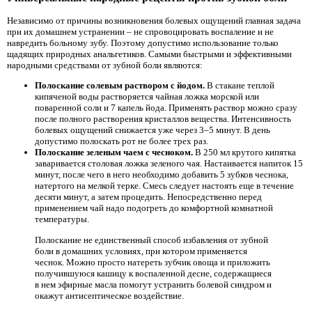
Независимо от причины возникновения болевых ощущений главная задача
при их домашнем устранении – не спровоцировать воспаление и не
навредить больному зубу. Поэтому допустимо использование только
щадящих природных анальгетиков. Самыми быстрыми и эффективными
народными средствами от зубной боли являются:
Полоскание солевым раствором с йодом.
В стакане теплой
кипяченой воды растворяется чайная ложка морской или
поваренной соли и 7 капель йода. Применять раствор можно сразу
после полного растворения кристаллов вещества. Интенсивность
болевых ощущений снижается уже через 3–5 минут. В день
допустимо полоскать рот не более трех раз.
Полоскание зеленым чаем с чесноком.
В 250 мл крутого кипятка
заваривается столовая ложка зеленого чая. Настаивается напиток 15
минут, после чего в него необходимо добавить 5 зубков чеснока,
натертого на мелкой терке. Смесь следует настоять еще в течение
десяти минут, а затем процедить. Непосредственно перед
применением чай надо подогреть до комфортной комнатной
температуры.
Полоскание не единственный способ избавления от зубной
боли в домашних условиях, при котором применяется
чеснок. Можно просто натереть зубчик овоща и приложить
получившуюся кашицу к воспаленной десне, содержащиеся
в нем эфирные масла помогут устранить болевой синдром и
окажут антисептическое воздействие.