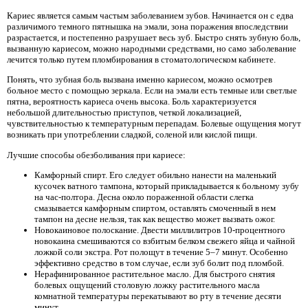
Кариес является самым частым заболеванием зубов. Начинается он с едва
различимого темного пятнышка на эмали, зона поражения впоследствии
разрастается, и постепенно разрушает весь зуб. Быстро снять зубную боль,
вызванную кариесом, можно народными средствами, но само заболевание
лечится только путем пломбирования в стоматологическом кабинете.
Понять, что зубная боль вызвана именно кариесом, можно осмотрев
больное место с помощью зеркала. Если на эмали есть темные или светлые
пятна, вероятность кариеса очень высока. Боль характеризуется
небольшой длительностью приступов, четкой локализацией,
чувствительностью к температурным перепадам. Болевые ощущения могут
возникать при употреблении сладкой, соленой или кислой пищи.
Лучшие способы обезболивания при кариесе:
Камфорный спирт. Его следует обильно нанести на маленький
кусочек ватного тампона, который прикладывается к больному зубу
на час-полтора. Десна около пораженной области слегка
смазывается камфорным спиртом, оставлять смоченный в нем
тампон на десне нельзя, так как вещество может вызвать ожог.
Новокаиновое полоскание. Двести миллилитров 10-процентного
новокаина смешиваются со взбитым белком свежего яйца и чайной
ложкой соли экстра. Рот полощут в течение 5–7 минут. Особенно
эффективно средство в том случае, если зуб болит под пломбой.
Нерафинированное растительное масло. Для быстрого снятия
болевых ощущений столовую ложку растительного масла
комнатной температуры перекатывают во рту в течение десяти
минут.