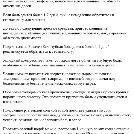
может быть кариес, инфекция, неплотные или сломанные пломбы или
опускание десен.
Если боль длится более 1-2 дней, лучше немедленно обратиться к
стоматологу для лечения.
До тех пор следующие простые средства, приготовленные из
ингредиентов, обычно доступных в домашних условиях, могут временно
облегчить дискомфорт.
Поделиться на PinterestЕсли зубная боль длится более 1-2 дней,
рекомендуется обратиться к стоматологу.
Холодный компресс или пакет со льдом могут облегчить зубную боль,
особенно если зубная боль вызвана травмой или опуханием десен.
Человек может попытаться поднести пакет со льдом или пакет с
замороженным горошком, например, к внешней стороне щеки над
болезненным зубом в течение нескольких минут за раз.
Обработка холодом сужает кровеносные сосуды, замедляя приток крови к
пораженному участку. Это помогает притупить боль и уменьшить отек и
воспаление.
Полоскание рта теплой соленой водой помогает удалить мусор,
застрявший в полостях или между зубами.Он также может уменьшить отек,
ускорить заживление и облегчить боль в горле.
Промыть соленой водой можно, растворив 1 чайную ложку соли в стакане
теплой воды и полоская рот в течение примерно 30 секунд, прежде чем