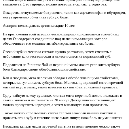
выплюнуть. Этот процесс можно повторять сколько угодно раз.
Лекарства, отпускаемые без рецепта, такие как ацетаминофен и ибупрофен,
могут временно облегчить зубную боль.
Аспирин нельзя давать детям младше 16 лет.
На протяжении всей истории чеснок широко использовался в лечебных
целях.Он содержит соединение под названием аллицин, которое
обеспечивает его мощные антибактериальные свойства.
Свежий зубчик чеснока сначала нужно растолочь, затем смешать с
небольшим количеством соли и нанести смесь на пораженный зуб.
Поделиться на Pinterest Чай из перечной мяты может успокоить зубную
боль благодаря своим обезболивающим свойствам.
Как и гвоздика, мята перечная обладает обезболивающими свойствами,
которые могут снимать зубную боль. Ментол, придающий мяте перечной
мятный вкус и запах, также известен как антибактериальный препарат.
Одну чайную ложку сушеных листьев мяты перечной можно положить в
стакан кипятка и настаивать на 20 минут. Дождавшись остывания, его
можно пропустить через рот, а затем выплюнуть или проглотить.
Также можно использовать слегка теплый влажный чайный пакетик и
прижать его к зубу в течение нескольких минут, пока боль не уменьшится.
Несколько капель масла перечной мяты на ватном тампоне можно также