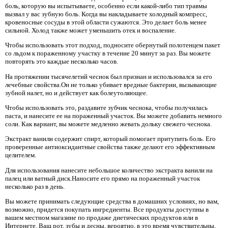
боль, которую вы испытываете, особенно если какой-либо тип травмы
вызвал у вас зубную боль. Когда вы накладываете холодный компресс,
кровеносные сосуды в этой области сужаются. Это делает боль менее
сильной. Холод также может уменьшить отек и воспаление.
Чтобы использовать этот подход, подносите обернутый полотенцем пакет
со льдом к пораженному участку в течение 20 минут за раз. Вы можете
повторять это каждые несколько часов.
На протяжении тысячелетий чеснок был признан и использовался за его
лечебные свойства.Он не только убивает вредные бактерии, вызывающие
зубной налет, но и действует как болеутоляющее.
Чтобы использовать это, раздавите зубчик чеснока, чтобы получилась
паста, и нанесите ее на пораженный участок. Вы можете добавить немного
соли. Как вариант, вы можете медленно жевать дольку свежего чеснока.
Экстракт ванили содержит спирт, который помогает притупить боль. Его
проверенные антиоксидантные свойства также делают его эффективным
целителем.
Для использования нанесите небольшое количество экстракта ванили на
палец или ватный диск.Наносите его прямо на пораженный участок
несколько раз в день.
Вы можете принимать следующие средства в домашних условиях, но вам,
возможно, придется покупать ингредиенты. Все продукты доступны в
вашем местном магазине по продаже диетических продуктов или в
Интернете. Ваш рот, зубы и десны, вероятно, в это время чувствительны,