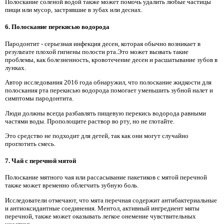
Полоскание соленой водой также может помочь удалить любые частицы
пищи или мусор, застрявшие в зубах или деснах.
6. Полоскание перекисью водорода
Пародонтит - серьезная инфекция десен, которая обычно возникает в
результате плохой гигиены полости рта.Это может вызвать такие
проблемы, как болезненность, кровотечение десен и расшатывание зубов в
лунках.
Автор исследования 2016 года обнаружил, что полоскание жидкости для
полоскания рта перекисью водорода помогает уменьшить зубной налет и
симптомы пародонтита.
Люди должны всегда разбавлять пищевую перекись водорода равными
частями воды. Прополощите раствор во рту, но не глотайте.
Это средство не подходит для детей, так как они могут случайно
проглотить смесь.
7. Чай с перечной мятой
Полоскание мятного чая или рассасывание пакетиков с мятой перечной
также может временно облегчить зубную боль.
Исследователи отмечают, что мята перечная содержит антибактериальные
и антиоксидантные соединения. Ментол, активный ингредиент мяты
перечной, также может оказывать легкое онемение чувствительных