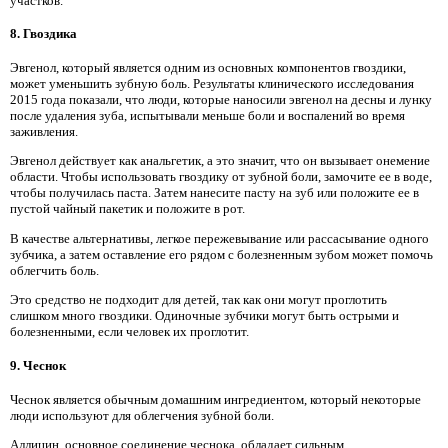
участков.
8. Гвоздика
Эвгенол, который является одним из основных компонентов гвоздики,
может уменьшить зубную боль. Результаты клинического исследования
2015 года показали, что люди, которые наносили эвгенол на десны и лунку
после удаления зуба, испытывали меньше боли и воспалений во время
заживления.
Эвгенол действует как анальгетик, а это значит, что он вызывает онемение
области. Чтобы использовать гвоздику от зубной боли, замочите ее в воде,
чтобы получилась паста. Затем нанесите пасту на зуб или положите ее в
пустой чайный пакетик и положите в рот.
В качестве альтернативы, легкое пережевывание или рассасывание одного
зубчика, а затем оставление его рядом с болезненным зубом может помочь
облегчить боль.
Это средство не подходит для детей, так как они могут проглотить
слишком много гвоздики. Одиночные зубчики могут быть острыми и
болезненными, если человек их проглотит.
9. Чеснок
Чеснок является обычным домашним ингредиентом, который некоторые
люди используют для облегчения зубной боли.
Аллицин, основное соединение чеснока, обладает сильным