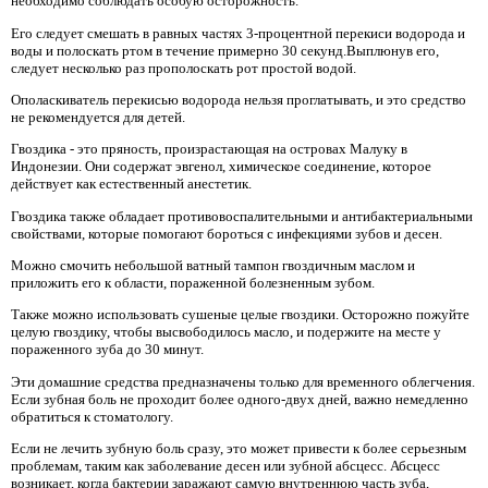
необходимо соблюдать особую осторожность.
Его следует смешать в равных частях 3-процентной перекиси водорода и
воды и полоскать ртом в течение примерно 30 секунд.Выплюнув его,
следует несколько раз прополоскать рот простой водой.
Ополаскиватель перекисью водорода нельзя проглатывать, и это средство
не рекомендуется для детей.
Гвоздика - это пряность, произрастающая на островах Малуку в
Индонезии. Они содержат эвгенол, химическое соединение, которое
действует как естественный анестетик.
Гвоздика также обладает противовоспалительными и антибактериальными
свойствами, которые помогают бороться с инфекциями зубов и десен.
Можно смочить небольшой ватный тампон гвоздичным маслом и
приложить его к области, пораженной болезненным зубом.
Также можно использовать сушеные целые гвоздики. Осторожно пожуйте
целую гвоздику, чтобы высвободилось масло, и подержите на месте у
пораженного зуба до 30 минут.
Эти домашние средства предназначены только для временного облегчения.
Если зубная боль не проходит более одного-двух дней, важно немедленно
обратиться к стоматологу.
Если не лечить зубную боль сразу, это может привести к более серьезным
проблемам, таким как заболевание десен или зубной абсцесс. Абсцесс
возникает, когда бактерии заражают самую внутреннюю часть зуба,