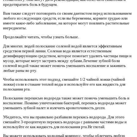
предотвратить боль в будущем.
Вам также следует поговорить со своим дантистом перед использованием
любого из следующих средств, если вы беременны, кормите грудью или
имеете какое-либо заболевание, на которое могут повлиять растительные
ингредиенты.
Продолжайте читать, чтобы узнать больше.
Для многих людей полоскание соленой водой является эффективным
средством первой линии. Соленая вода является естественным
дезинфицирующим средством, которое помогает удалить частицы пищи и
мусор, которые могут застрять между зубами.Лечение зубной боли
соленой водой также может помочь уменьшить воспаление и заживить
любые раны во рту.
Чтобы использовать этот подход, смешайте 1/2 чайной ложки (чайной
ложки) соли в стакане теплой воды и используйте его как жидкость для
полоскания рта.
Полоскание перекисью водорода также может помочь уменьшить боль и
воспаление. Помимо уничтожения бактерий, перекись водорода может
уменьшить зубной налет и излечить кровоточивость десен.
Убедитесь, что вы правильно разбавили перекись водорода. Для этого
смешайте 3-процентную перекись водорода с равными частями воды и
используйте ее как жидкость для полоскания рта.Не глотай.
Вы можете использовать холодный компресс, чтобы облегчить любую