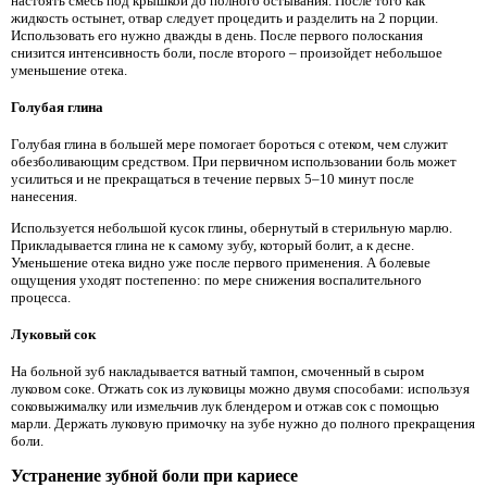
настоять смесь под крышкой до полного остывания. После того как
жидкость остынет, отвар следует процедить и разделить на 2 порции.
Использовать его нужно дважды в день. После первого полоскания
снизится интенсивность боли, после второго – произойдет небольшое
уменьшение отека.
Голубая глина
Голубая глина в большей мере помогает бороться с отеком, чем служит
обезболивающим средством. При первичном использовании боль может
усилиться и не прекращаться в течение первых 5–10 минут после
нанесения.
Используется небольшой кусок глины, обернутый в стерильную марлю.
Прикладывается глина не к самому зубу, который болит, а к десне.
Уменьшение отека видно уже после первого применения. А болевые
ощущения уходят постепенно: по мере снижения воспалительного
процесса.
Луковый сок
На больной зуб накладывается ватный тампон, смоченный в сыром
луковом соке. Отжать сок из луковицы можно двумя способами: используя
соковыжималку или измельчив лук блендером и отжав сок с помощью
марли. Держать луковую примочку на зубе нужно до полного прекращения
боли.
Устранение зубной боли при кариесе