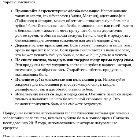
хорошо выспаться.
Принимайте безрецептурные обезболивающие.
Использование
таких лекарств, как ибупрофен (Адвил, Мотрин), ацетаминофен
(Тайленол) и аспирин, может облегчить незначительную боль при
зубной боли.Использование обезболивающих паст или гелей - часто
с бензокаином - может помочь притупить боль на достаточно
долгое время, чтобы вы могли заснуть. Не используйте продукты с
бензокаином для лечения младенцев или детей младше 2 лет.
Держите голову приподнятой.
Если голова приподнята выше тела,
кровь не прилит к голове. Если кровь скапливается в вашей голове,
это может усилить зубную боль и, возможно, не дать вам уснуть.
Не ешьте кислую, холодную или твердую пищу прямо перед сном.
Эти продукты могут ухудшить состояние зубов и кариеса, которая,
возможно, уже образовалась. Старайтесь избегать продуктов,
вызывающих боль.
Полощите зубы жидкостью для полоскания рта.
Используйте
жидкость для полоскания рта, содержащую спирт, как для
дезинфекции, так и для обезболивания зубов.
Используйте пакет со льдом перед сном.
Оберните пакет со льдом
тканью и положите на него болезненной стороной лица. Это
поможет притупить боль и вы сможете отдохнуть.
Природные целители использовали терапевтические методы для лечения
заболеваний полости рта, включая зубную боль в ночное время.Согласно
исследованию 2015 года, использовались некоторые натуральные
средства:
Поговорите со своим врачом и дантистом, прежде чем использовать