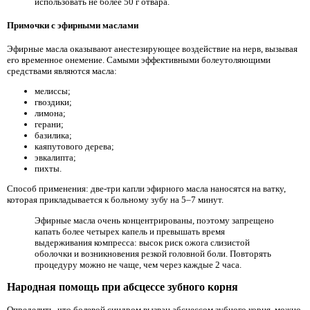
использовать не более 50 г отвара.
Примочки с эфирными маслами
Эфирные масла оказывают анестезирующее воздействие на нерв, вызывая
его временное онемение. Самыми эффективными болеутоляющими
средствами являются масла:
мелиссы;
гвоздики;
лимона;
герани;
базилика;
каяпутового дерева;
эвкалипта;
пихты.
Способ применения: две-три капли эфирного масла наносятся на ватку,
которая прикладывается к больному зубу на 5–7 минут.
Эфирные масла очень концентрированы, поэтому запрещено
капать более четырех капель и превышать время
выдерживания компресса: высок риск ожога слизистой
оболочки и возникновения резкой головной боли. Повторять
процедуру можно не чаще, чем через каждые 2 часа.
Народная помощь при абсцессе зубного корня
Определить, что болевой синдром вызван абсцессом зубного корня, можно