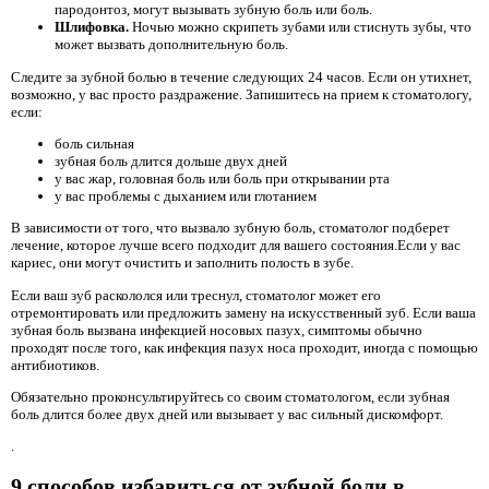
пародонтоз, могут вызывать зубную боль или боль.
Шлифовка.
Ночью можно скрипеть зубами или стиснуть зубы, что
может вызвать дополнительную боль.
Следите за зубной болью в течение следующих 24 часов. Если он утихнет,
возможно, у вас просто раздражение. Запишитесь на прием к стоматологу,
если:
боль сильная
зубная боль длится дольше двух дней
у вас жар, головная боль или боль при открывании рта
у вас проблемы с дыханием или глотанием
В зависимости от того, что вызвало зубную боль, стоматолог подберет
лечение, которое лучше всего подходит для вашего состояния.Если у вас
кариес, они могут очистить и заполнить полость в зубе.
Если ваш зуб раскололся или треснул, стоматолог может его
отремонтировать или предложить замену на искусственный зуб. Если ваша
зубная боль вызвана инфекцией носовых пазух, симптомы обычно
проходят после того, как инфекция пазух носа проходит, иногда с помощью
антибиотиков.
Обязательно проконсультируйтесь со своим стоматологом, если зубная
боль длится более двух дней или вызывает у вас сильный дискомфорт.
.
9 способов избавиться от зубной боли в