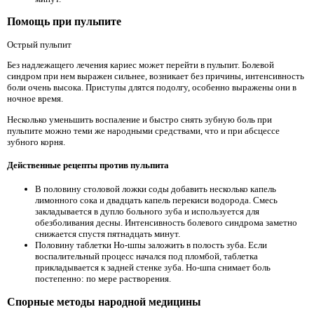
Помощь при пульпите
Острый пульпит
Без надлежащего лечения кариес может перейти в пульпит. Болевой
синдром при нем выражен сильнее, возникает без причины, интенсивность
боли очень высока. Приступы длятся подолгу, особенно выражены они в
ночное время.
Несколько уменьшить воспаление и быстро снять зубную боль при
пульпите можно теми же народными средствами, что и при абсцессе
зубного корня.
Действенные рецепты против пульпита
В половину столовой ложки соды добавить несколько капель
лимонного сока и двадцать капель перекиси водорода. Смесь
закладывается в дупло больного зуба и используется для
обезболивания десны. Интенсивность болевого синдрома заметно
снижается спустя пятнадцать минут.
Половину таблетки Но-шпы заложить в полость зуба. Если
воспалительный процесс начался под пломбой, таблетка
прикладывается к задней стенке зуба. Но-шпа снимает боль
постепенно: по мере растворения.
Спорные методы народной медицины