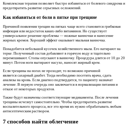
Комплексная терапия позволяет быстро избавиться от болевого синдрома и
предотвратить развитие серьезных осложнений.
Как избавиться от боли в пятке при трещине
Причиной появления трещин на пятках чаще всего становится грибковая
инфекция или недостаток каких-либо витаминов. Но существует
универсальное решение проблемы — ножные ванночки и нанесение
жирных кремов. Хороший эффект оказывает мыльная ванночка.
Понадобится небольшой кусочек хозяйственного мыла. Его натирают на
терке. Полученный состав добавляют в горячую воду и тщательно
перемешивают. Стопы опускают в ванночку. Процедура длится от 10 до 20
минут. Потом ноги вытирают насухо, наносят жирный крем.
Если трещины на ногах не проходят, то возможно причиной
является сахарный диабет. Тогда необходимо посетить врача, сдать
анализы на кровь. Если диагноз подтвердится, то пациенту назначат
лечение. В первую очередь оно заключается в нормализации питания и
отказе от некоторых продуктов.
Также будут назначены соответствующие медикаменты. После лечения
трещины исчезнут самостоятельно. Чтобы предотвратить развитие
воспалительного процесса, все это время их нужно обрабатывать любым
антисептическим раствором.
7 способов найти облегчение