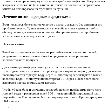
Привести к неприятному чувству может грибковая инфекция. Тогда человек
жалуется не только на боль в пятке, но также на появление неприятного
запаха от ног, образование трещин и шелушение.
Лечение пятки народными средствами
Если появилось болезненное чувство в пятке, оставлять без внимания эту
проблему нельзя. Лучше всего для начала обратиться к врачу и пройти
обследование для выявления причины. До приема можно попробовать
воспользоваться народными методами.
Ножные ванны
Такой метод лечения направлен на расслабление прилежащих тканей,
устранение незначительных болей и предотвращение развития
воспалительного процесса.
Для снятия дискомфорта помогут контрастные ночные ванночки.
Необходимо взять 2 тазика — с прохладной и горячей водой. Для начала
ноги опускают в горячую воду, через 30-60 секунд перемещают в тазик с
холодной водой. Манипуляции повторяют 10-15 раз. После этого ноги
вытирают насухо и смазывают кремом.
Чтобы убрать боль и улучшить кровообращение, необходимо взять литр
горячей воды и растворить в ней 300 г поваренной, йодированной или
морской соли. В получившийся раствор опускают ноги. Процедура длится
10-15 минут.