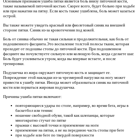
Основным признаком ушиба пятки является боль внизу пяточной кости,
также называемой пяточной костью. Скорее всего, будет больно при ходьбе
или при нажатии на пятку. Если кость также ушиблена, боль может казаться
острой.
Вы также можете увидеть красный или фиолетовый синяк на внешней
стороне пятки. Синяк из-за кровотечения под кожей.
Боль от синяка обычно не такая сильная и продолжительная, как боль от
подошвенного фасциита.Это воспаление толстой полосы ткани, которая
проходит от подошвы стопы до пяточной кости. При подошвенном
фасциите вы почувствуете сильную или колющую боль, когда сделаете шаг.
Боль будет усиливаться утром, когда вы впервые встаете, и после
тренировки.
Подушечка из жира окружает пяточную кость и защищает ее.
Повреждение этой накладки из-за чрезмерной нагрузки на ногу может
привести к ушибу пятки. Иногда может образоваться синяк на пяточной
кости или порваться жировая подушечка.
Причины ушиба пятки включают:
повторяющиеся удары по стопе, например, во время бега, игры в
баскетбол или теннис
ношение свободной обуви, такой как шлепанцы, которые
многократно стучат по пятке
прыжки с высокой точки и приземление на ноги
приземление на пятки, а не на переднюю часть стопы при беге
при ходьбе или беге по твердой поверхности