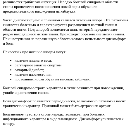
развивается грибковая инфекция. Нередко болевой синдром в области
стопы проявляется после ношения новой пары обуви или
продолжительного нахождения на каблуках.
Часто диагностируемой причиной является пяточная шпора. Эта патология
считается болезнью и характеризуется разращением костной ткани в
области пятки. Под шпорой понимается шип, который передавливает
рядом находящиеся мягкие ткани. Происходит образование выпячивания.
При наступании на пораженную область человек испытывает дискомфорт
и боль.
Привести к проявлению шпоры могут:
наличие лишнего веса;
регулярное занятие спортом;
сахарный диабет;
наличие плоскостопия;
постоянная носка обуви на высоких каблуках.
Болевой синдром острого характера в пятке возникает при повреждении,
ушибе и растяжении связок.
Если дискомфорт появляется периодически, то возможно патология носит
хронический характер. Причиной может быть артроз или артрит.
Болезненное чувство в стопе нередко возникает при болезнях
инфекционного характера в виде хламидиоза. Дискомфорт усиливается к
вечеру.