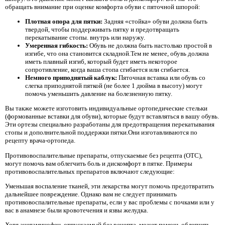
обращать внимание при оценке комфорта обуви с пяточной шпорой:
Плотная опора для пятки:
Задняя «стойка» обуви должна быть
твердой, чтобы поддерживать пятку и предотвращать
перекатывание стопы. внутрь или наружу.
Умеренная гибкость:
Обувь не должна быть настолько простой в
изгибе, что она становится складной.Тем не менее, обувь должна
иметь плавный изгиб, который будет иметь некоторое
сопротивление, когда ваша стопа сгибается или сгибается.
Немного приподнятый каблук:
Пяточная вставка или обувь со
слегка приподнятой пяткой (не более 1 дюйма в высоту) могут
помочь уменьшить давление на болезненную пятку.
Вы также можете изготовить индивидуальные ортопедические стельки
(формованные вставки для обуви), которые будут вставляться в вашу обувь.
Эти ортезы специально разработаны для предотвращения перекатывания
стопы и дополнительной поддержки пятки.Они изготавливаются по
рецепту врача-ортопеда.
Противовоспалительные препараты, отпускаемые без рецепта (OTC),
могут помочь вам облегчить боль и дискомфорт в пятке. Примеры
противовоспалительных препаратов включают следующие:
Уменьшая воспаление тканей, эти лекарства могут помочь предотвратить
дальнейшее повреждение. Однако вам не следует принимать
противовоспалительные препараты, если у вас проблемы с почками или у
вас в анамнезе были кровотечения и язвы желудка.
Хотя ацетаминофен, отпускаемый без рецепта, может помочь облегчить