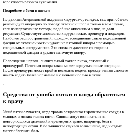
вероятность разрыва сухожилия.
Подробнее о боли в пятке »
По данным Американской академии хирургов-ортопедов, ваш врач обычно
рекомендует операцию по поводу пяточной шпоры только в том случае,
если консервативные методы, подобные описанным выше, не дали
результата.Существует множество хирургических процедур и подходов.
Наиболее распространенный подход - отсоединение связки подошвенной
фасции от пяточной кости и удаление пяточной шпоры с помощью
специальных инструментов. Это снижает давление со стороны
подошвенной фасции и удаляет пяточную шпору.
Повреждение нервов - значительный фактор риска, связанный с
процедурой. Пяточная шпора также может вернуться после операции.
После процедуры может пройти несколько недель, прежде чем вы сможете
начать ходить более нормально и с меньшей болью в пятке.
.
Средства от ушиба пятки и когда обратиться
к врачу
Ушиб пятки случается, когда травма раздавливает кровеносные сосуды в
мышцах и мягких тканях пятки. Синяки могут возникать из-за
повторяющихся движений и чрезмерных травм, например, бега в
неподходящей обуви. В большинстве случаев возвышение, лед и отдых
могут облегчить боль.