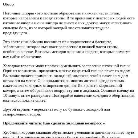
Обзор
Пяточные шпоры - это костные образования в нижней части пятки,
которые направлены к своду стопы. В то время как у некоторых людей есть
пяточные шпоры и они никогда не знают о них, другие могут испытывать
сильную боль, из-за которой каждый шаг становится труднее
предыдущего.
Это состояние обычно возникает при подошвенном фасциите,
заболевании, которое вызывает воспаление в нижней части стопы,
особенно в пятке. Вот семь методов лечения и средств, которые помогут
вам найти облегчение.
Холодная терапия может помочь уменьшить воспаление пяточной ткани.
Один из вариантов - приложить к пятке покрытый тканью пакет со льдом.
Вы также можете применить холодный компресс, чтобы пакет со льдом
оставался на месте. Они продаются во многих аптеках в виде гелевых
пакетов или холодных компрессов для ног. Их хранят в морозильной
камере, а затем оборачивают вокруг ступни и лодыжки. Оставьте пленку на
10 минут, затем разверните. Повторяйте нанесение холодного обертывания
ежечасно, пока не спите.
Другой вариант - перекатить ногу по бутылке с холодной или
замороженной водой.
Продолжайте читать: Как сделать холодный компресс »
Удобная и хорошо сидящая обувь может уменьшить давление на пяточную
шпору. Это давление может вызвать боль и дискомфорт. Вот на что