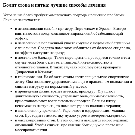
Болит стопа и пятка: лучшие способы лечения
Устранение болей требует комплексного подхода к решению проблемы.
Лечение заключается:
в использовании мазей, к примеру, Пироксикам и Эразон. Быстро
впитываются в кожу, оказывают выраженный обезболивающий
эффект;
в нанесении на пораженный участок мумие с медом или багульника
с ланолином. Средства помогают избавиться от болевого синдрома,
но эффект наступит не сразу;
в постановке блокады. Такие мероприятия проводятся только в том
случае, если боль отличается высокой интенсивностью и
отечностью тканей. В таких случаях используются препараты
Дипроспан и Кеналог;
в тейпировании. На область стопы клеят специальную спортивную
ленту. Она позволяет удерживать мышцы в правильном положении и
снизить нагрузку на пораженный участок;
в проведении физиотерапевтических процедур. Улучшают
двигательную активность, устраняют боль, снимают отечность,
приостанавливают воспалительный процесс. Если на пятку
невозможно наступить, то поможет ударно-волновая терапия;
в выполнении упражнений. Укрепляют и оздоравливают мышцы
стоп. Проводить гимнастику нужно утром и вечером ежедневно;
в массажировании стоп. В этой области находится много нервных
окончаний. Чтобы снизить проявление болей, нужно постоянно
массировать пятки.