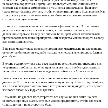
необходимо обратиться к врачу. Они проведут медицинский осмотр и
спросят вас о ваших симптомах и о том, когда они начались. Ваш врач
также может сделать рентген, чтобы определить причину боли в пятке. Как
только врач узнает, что вызывает у вас боль, он сможет назначить вам
соответствующее лечение.
Во многих случаях врач может назначить физиотерапию. Это поможет
укрепить мышцы и сухожилия стопы, что поможет предотвратить
дальнейшие травмы. Если у вас сильная боль, врач может назначить вам
противовоспалительные препараты. Эти лекарства можно вводить в стопу
или принимать внутрь.
Ваш врач может также порекомендовать вам максимально поддерживать
ступню - либо закрепив ее, либо используя специальные приспособления
для обуви.
В очень редких случаях ваш врач может порекомендовать операцию для
устранения проблемы, но операция на пятке часто требует длительного
периода восстановления и не всегда может облегчить боль в стопе.
Боль в пятке может вывести из строя и повлиять на ваши повседневные
движения. Это также может изменить вашу походку. Если это произойдет,
вы с большей вероятностью потеряете равновесие и упадете, что сделает
вас более склонным к другим травмам.
Возможно, не удастся предотвратить все случаи боли в пятке, но есть
несколько простых шагов, которые можно предпринять, чтобы избежать
травмы пятки и предотвратить боль: