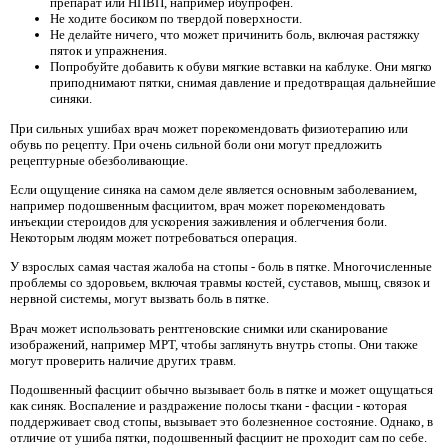
препарат или НПВП, например ибупрофен.
Не ходите босиком по твердой поверхности.
Не делайте ничего, что может причинить боль, включая растяжку
пяток и упражнения.
Попробуйте добавить к обуви мягкие вставки на каблуке. Они мягко
приподнимают пятки, снимая давление и предотвращая дальнейшие
синяки.
При сильных ушибах врач может порекомендовать физиотерапию или
обувь по рецепту. При очень сильной боли они могут предложить
рецептурные обезболивающие.
Если ощущение синяка на самом деле является основным заболеванием,
например подошвенным фасциитом, врач может порекомендовать
инъекции стероидов для ускорения заживления и облегчения боли.
Некоторым людям может потребоваться операция.
У взрослых самая частая жалоба на стопы - боль в пятке. Многочисленные
проблемы со здоровьем, включая травмы костей, суставов, мышц, связок и
нервной системы, могут вызвать боль в пятке.
Врач может использовать рентгеновские снимки или сканирование
изображений, например МРТ, чтобы заглянуть внутрь стопы. Они также
могут проверить наличие других травм.
Подошвенный фасциит обычно вызывает боль в пятке и может ощущаться
как синяк. Воспаление и раздражение полосы ткани - фасции - которая
поддерживает свод стопы, вызывает это болезненное состояние. Однако, в
отличие от ушиба пятки, подошвенный фасциит не проходит сам по себе.