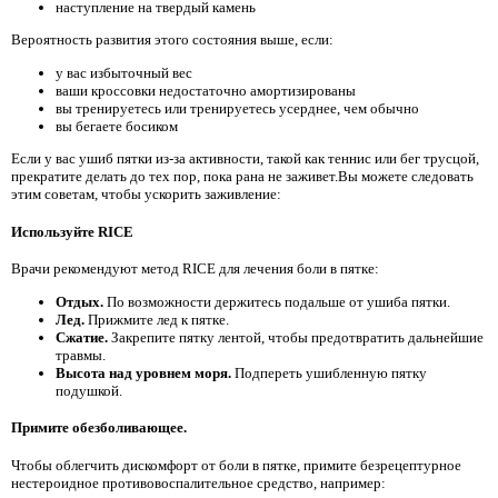
наступление на твердый камень
Вероятность развития этого состояния выше, если:
у вас избыточный вес
ваши кроссовки недостаточно амортизированы
вы тренируетесь или тренируетесь усерднее, чем обычно
вы бегаете босиком
Если у вас ушиб пятки из-за активности, такой как теннис или бег трусцой,
прекратите делать до тех пор, пока рана не заживет.Вы можете следовать
этим советам, чтобы ускорить заживление:
Используйте RICE
Врачи рекомендуют метод RICE для лечения боли в пятке:
Отдых.
По возможности держитесь подальше от ушиба пятки.
Лед.
Прижмите лед к пятке.
Сжатие.
Закрепите пятку лентой, чтобы предотвратить дальнейшие
травмы.
Высота над уровнем моря.
Подпереть ушибленную пятку
подушкой.
Примите обезболивающее.
Чтобы облегчить дискомфорт от боли в пятке, примите безрецептурное
нестероидное противовоспалительное средство, например: