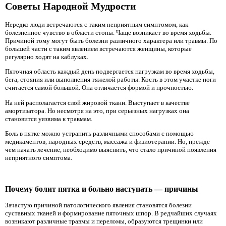
Советы Народной Мудрости
Нередко люди встречаются с таким неприятным симптомом, как
болезненное чувство в области стопы. Чаще возникает во время ходьбы.
Причиной тому могут быть болезни различного характера или травмы. По
большей части с таким явлением встречаются женщины, которые
регулярно ходят на каблуках.
Пяточная область каждый день подвергается нагрузкам во время ходьбы,
бега, стояния или выполнения тяжелой работы. Кость в этом участке ноги
считается самой большой. Она отличается формой и прочностью.
На ней располагается слой жировой ткани. Выступает в качестве
амортизатора. Но несмотря на это, при серьезных нагрузках она
становится уязвима к травмам.
Боль в пятке можно устранить различными способами с помощью
медикаментов, народных средств, массажа и физиотерапии. Но, прежде
чем начать лечение, необходимо выяснить, что стало причиной появления
неприятного симптома.
Почему болит пятка и больно наступать — причины
Зачастую причиной патологического явления становятся болезни
суставных тканей и формирование пяточных шпор. В редчайших случаях
возникают различные травмы и переломы, образуются трещинки или