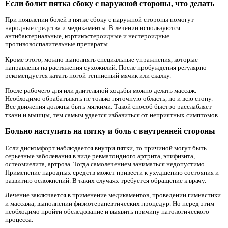
Если болит пятка сбоку с наружной стороны, что делать
При появлении болей в пятке сбоку с наружной стороны помогут
народные средства и медикаменты. В лечении используются
антибактериальные, кортикостероидные и нестероидные
противовоспалительные препараты.
Кроме этого, можно выполнять специальные упражнения, которые
направлены на растяжения сухожилий. После пробуждения регулярно
рекомендуется катать ногой теннисный мячик или скалку.
После рабочего дня или длительной ходьбы можно делать массаж.
Необходимо обрабатывать не только пяточную область, но и всю стопу.
Все движения должны быть мягкими. Такой способ быстро расслабляет
ткани и мышцы, тем самым удается избавиться от неприятных симптомов.
Больно наступать на пятку и боль с внутренней стороны
Если дискомфорт наблюдается внутри пятки, то причиной могут быть
серьезные заболевания в виде ревматоидного артрита, эпифизита,
остеомиелита, артроза. Тогда самолечением заниматься недопустимо.
Применение народных средств может привести к ухудшению состояния и
развитию осложнений. В таких случаях требуется обращение к врачу.
Лечение заключается в применение медикаментов, проведении гимнастики
и массажа, выполнении физиотерапевтических процедур. Но перед этим
необходимо пройти обследование и выявить причину патологического
процесса.