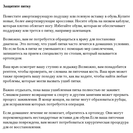
Защитите пятку
Поместите амортизирующую подушку или гелевую вставку в обувь.Купите
новые, более амортизирующие кроссовки. Носите обувь на низком каблуке,
которая плотно облегает ногу. Избегайте обуви, которая не обеспечивает
поддержку или трется о пятку, например шлепанцев.
Возможно, вам не потребуется обращаться к врачу для постановки
диагноза. Это потому, что ушиб пятки часто лечится в домашних условиях.
Но если боль в пятке не уменьшится с помощью мер самолечения,
запишитесь на прием к специалисту по стопам, который называется
ортопедом.
Ваш врач осмотрит вашу ступню и лодыжку.Возможно, вам понадобится
рентген, чтобы проверить, не сломана ли пяточная кость. Ваш врач может
также проверить вашу походку или то, как вы ходите, чтобы найти любые
проблемы, которые могли вызвать ушиб пятки.
Важно отдыхать, пока ваша ушибленная пятка полностью не заживет.
Слишком раннее возвращение к спорту и другим занятиям может прервать
процесс заживления. В конце концов, на пятке могут образоваться рубцы,
для исправления которых потребуется операция.
Если домашнее лечение не помогает, обратитесь к ортопеду. Они могут
порекомендовать нестандартные вставки для обуви.Если ваша пяточная
накладка повреждена, вам может потребоваться хирургическая процедура
для ее восстановления.