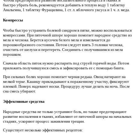
Чтобы предотвратить развитие воспалительного процесса в тканях и
быстро убрать боль, рекомендуется добавить в теплую воду 1 таблетку
Анальгина, 1 таблетку Фурацилина, 1 ст. л. яблочного уксуса и 1 ч. л. меда.
Компрессы
Чтобы быстро устранить болевой синдром в пятке, можно воспользоваться
компрессами. При пяточной шпоре хорошо помогает народное средство из
мела и чеснока. Берется кусочек белого мела и измельчается до
порошкообразного состояния. Потом следует взять 3 головки чеснока,
очистить от шелухи и перетереть. Соединить с получившимся из мела
порошком.
Сначала область пяток нужно распарить под струей горячей воды. Потом
приложить получившуюся смесь и зафиксировать ее с помощью бинта.
При сильных болях хорошо помогает черная редька. Овощ натирают на
мелкой терке. Кашицу прикладывают к пораженному участку, фиксируют
пленкой. Поверх надевают носки. Процедуру лучше делать на ночь. После
сна смесь убирают.
Эффективные средства
Народные средства не только устраняют боль, но также предотвращают
развитие воспаления в тканях, избавляют от пяточной шпоры на начальных
стадиях, ускоряют процесс заживления трещин.
Существует несколько эффективных рецептов: