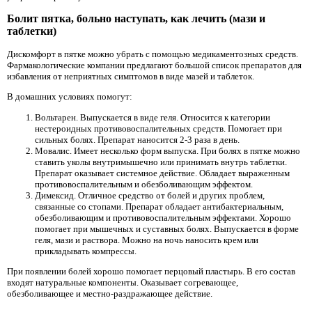
Болит пятка, больно наступать, как лечить (мази и
таблетки)
Дискомфорт в пятке можно убрать с помощью медикаментозных средств.
Фармакологические компании предлагают большой список препаратов для
избавления от неприятных симптомов в виде мазей и таблеток.
В домашних условиях помогут:
Вольтарен. Выпускается в виде геля. Относится к категории
нестероидных противовоспалительных средств. Помогает при
сильных болях. Препарат наносится 2-3 раза в день.
Мовалис. Имеет несколько форм выпуска. При болях в пятке можно
ставить уколы внутримышечно или принимать внутрь таблетки.
Препарат оказывает системное действие. Обладает выраженным
противовоспалительным и обезболивающим эффектом.
Димексид. Отличное средство от болей и других проблем,
связанные со стопами. Препарат обладает антибактериальным,
обезболивающим и противовоспалительным эффектами. Хорошо
помогает при мышечных и суставных болях. Выпускается в форме
геля, мази и раствора. Можно на ночь наносить крем или
прикладывать компрессы.
При появлении болей хорошо помогает перцовый пластырь. В его состав
входят натуральные компоненты. Оказывает согревающее,
обезболивающее и местно-раздражающее действие.