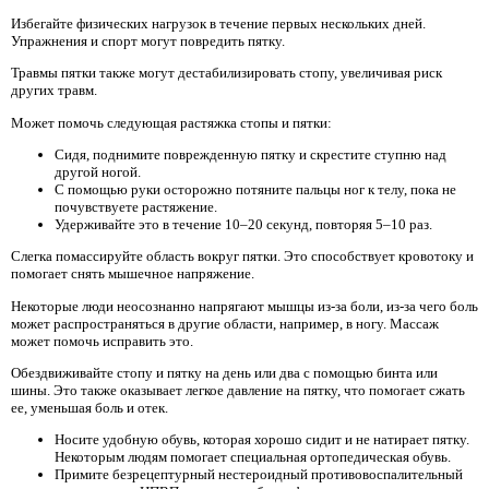
Избегайте физических нагрузок в течение первых нескольких дней.
Упражнения и спорт могут повредить пятку.
Травмы пятки также могут дестабилизировать стопу, увеличивая риск
других травм.
Может помочь следующая растяжка стопы и пятки:
Сидя, поднимите поврежденную пятку и скрестите ступню над
другой ногой.
С помощью руки осторожно потяните пальцы ног к телу, пока не
почувствуете растяжение.
Удерживайте это в течение 10–20 секунд, повторяя 5–10 раз.
Слегка помассируйте область вокруг пятки. Это способствует кровотоку и
помогает снять мышечное напряжение.
Некоторые люди неосознанно напрягают мышцы из-за боли, из-за чего боль
может распространяться в другие области, например, в ногу. Массаж
может помочь исправить это.
Обездвиживайте стопу и пятку на день или два с помощью бинта или
шины. Это также оказывает легкое давление на пятку, что помогает сжать
ее, уменьшая боль и отек.
Носите удобную обувь, которая хорошо сидит и не натирает пятку.
Некоторым людям помогает специальная ортопедическая обувь.
Примите безрецептурный нестероидный противовоспалительный