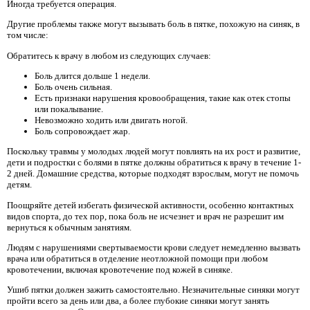
Иногда требуется операция.
Другие проблемы также могут вызывать боль в пятке, похожую на синяк, в
том числе:
Обратитесь к врачу в любом из следующих случаев:
Боль длится дольше 1 недели.
Боль очень сильная.
Есть признаки нарушения кровообращения, такие как отек стопы
или покалывание.
Невозможно ходить или двигать ногой.
Боль сопровождает жар.
Поскольку травмы у молодых людей могут повлиять на их рост и развитие,
дети и подростки с болями в пятке должны обратиться к врачу в течение 1-
2 дней. Домашние средства, которые подходят взрослым, могут не помочь
детям.
Поощряйте детей избегать физической активности, особенно контактных
видов спорта, до тех пор, пока боль не исчезнет и врач не разрешит им
вернуться к обычным занятиям.
Людям с нарушениями свертываемости крови следует немедленно вызвать
врача или обратиться в отделение неотложной помощи при любом
кровотечении, включая кровотечение под кожей в синяке.
Ушиб пятки должен зажить самостоятельно. Незначительные синяки могут
пройти всего за день или два, а более глубокие синяки могут занять