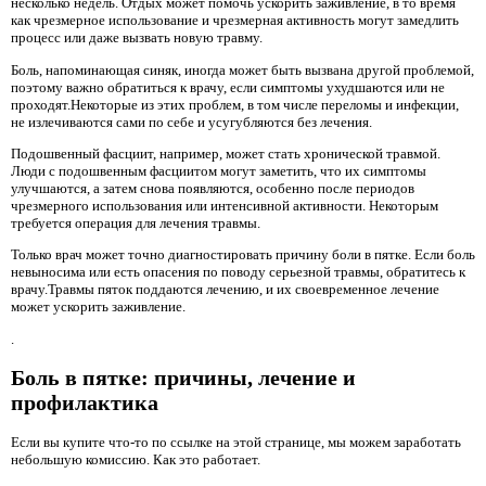
несколько недель. Отдых может помочь ускорить заживление, в то время
как чрезмерное использование и чрезмерная активность могут замедлить
процесс или даже вызвать новую травму.
Боль, напоминающая синяк, иногда может быть вызвана другой проблемой,
поэтому важно обратиться к врачу, если симптомы ухудшаются или не
проходят.Некоторые из этих проблем, в том числе переломы и инфекции,
не излечиваются сами по себе и усугубляются без лечения.
Подошвенный фасциит, например, может стать хронической травмой.
Люди с подошвенным фасциитом могут заметить, что их симптомы
улучшаются, а затем снова появляются, особенно после периодов
чрезмерного использования или интенсивной активности. Некоторым
требуется операция для лечения травмы.
Только врач может точно диагностировать причину боли в пятке. Если боль
невыносима или есть опасения по поводу серьезной травмы, обратитесь к
врачу.Травмы пяток поддаются лечению, и их своевременное лечение
может ускорить заживление.
.
Боль в пятке: причины, лечение и
профилактика
Если вы купите что-то по ссылке на этой странице, мы можем заработать
небольшую комиссию. Как это работает.