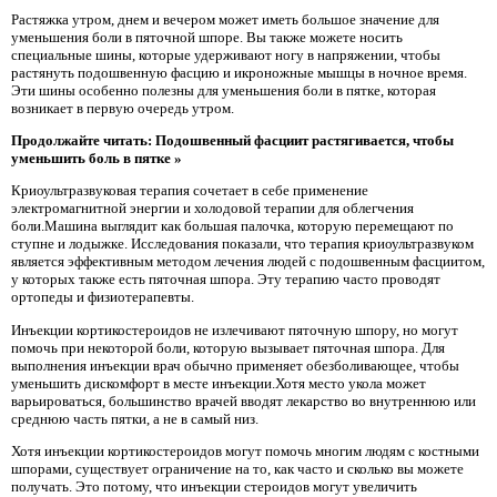
Растяжка утром, днем ​​и вечером может иметь большое значение для
уменьшения боли в пяточной шпоре. Вы также можете носить
специальные шины, которые удерживают ногу в напряжении, чтобы
растянуть подошвенную фасцию и икроножные мышцы в ночное время.
Эти шины особенно полезны для уменьшения боли в пятке, которая
возникает в первую очередь утром.
Продолжайте читать: Подошвенный фасциит растягивается, чтобы
уменьшить боль в пятке »
Криоультразвуковая терапия сочетает в себе применение
электромагнитной энергии и холодовой терапии для облегчения
боли.Машина выглядит как большая палочка, которую перемещают по
ступне и лодыжке. Исследования показали, что терапия криоультразвуком
является эффективным методом лечения людей с подошвенным фасциитом,
у которых также есть пяточная шпора. Эту терапию часто проводят
ортопеды и физиотерапевты.
Инъекции кортикостероидов не излечивают пяточную шпору, но могут
помочь при некоторой боли, которую вызывает пяточная шпора. Для
выполнения инъекции врач обычно применяет обезболивающее, чтобы
уменьшить дискомфорт в месте инъекции.Хотя место укола может
варьироваться, большинство врачей вводят лекарство во внутреннюю или
среднюю часть пятки, а не в самый низ.
Хотя инъекции кортикостероидов могут помочь многим людям с костными
шпорами, существует ограничение на то, как часто и сколько вы можете
получать. Это потому, что инъекции стероидов могут увеличить