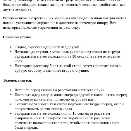
боль, он не обладает такими же противовоспалительными свойствами, как
другие лекарства.
Растяжка икры и окружающих мышц, а также подошвенной фасции может
помочь уменьшить напряжение и давление на пяточную шпору. Вот
некоторые полезные упражнения на растяжку:
Сгибание стопы
Сядьте, скрестив одну ногу над другой.
Дотянись до ступни, хватая пальцы ног и подтягивая их к груди.
Задержитесь в этом положении на 30 секунд, а затем отпустите
ногу.
Повторите растяжку 5 раз на этой стопе, затем скрестите ноги в
другую сторону и вытяните вторую ступню.
Теленок тянется.
Встаньте перед стеной на расстоянии вытянутой руки.
Поставьте одну ногу немного впереди другой и наклонитесь вперед,
положив руки на стену примерно на уровне плеч.
Согните ноги в коленях и слегка подтолкните бедра вперед, чтобы
почувствовать растяжение в икрах.
Задержитесь в этом положении по 10 секунд за раз, затем
выпрямите ноги. Повторите это упражнение 10 раз, затем
поменяйте положение стопы так, чтобы противоположная нога
была впереди.