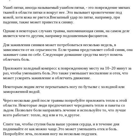
Ушиб пятки, иногда называемый ушибом пятки, - это повреждение мягких
тканей в области пятки и вокруг нее. Это вызывает кровотечение под
кожей, хотя кожа не рвется.Внезапный удар по пятке, например, при
падении, также может привести к синяку.
Однако в некоторых случаях травма, напоминающая синяк, на самом деле
является чем-то другим, например подошвенным фасциитом.
Для заживления синяков может потребоваться несколько недель, в
зависимости от их серьезности. Если травма представляет собой синяк, она
заживает сама по себе. Следующие домашние средства могут помочь
облегчить боль.
Приложите холодный компресс к поврежденному месту на 10–20 минут за
раз, чтобы уменьшить боль.Это также уменьшает воспаление и отек, что
может ускорить заживление и облегчить движение.
Некоторым людям легче перекатывать ногу по бутылке с холодной или
замороженной водой.
Через несколько дней после травмы попробуйте приложить тепло к этой
области. Некоторые люди предпочитают чередовать тепло и пакеты со
льдом. Позвольте боли направлять лечение и используйте то, что лучше
всего работает: тепло, лед или и то, и другое.
Спите так, чтобы ступня была выше уровня сердца, и в течение дня
поднимайте ее как можно чаще.Это может уменьшить отек и боль.
Попробуйте лечь, положив ногу на несколько подушек.