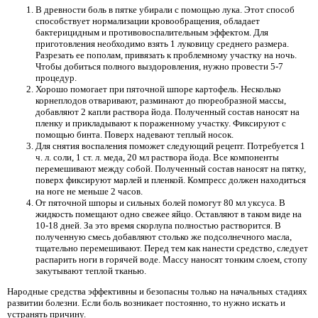
В древности боль в пятке убирали с помощью лука. Этот способ
способствует нормализации кровообращения, обладает
бактерицидным и противовоспалительным эффектом. Для
приготовления необходимо взять 1 луковицу среднего размера.
Разрезать ее пополам, привязать к проблемному участку на ночь.
Чтобы добиться полного выздоровления, нужно провести 5-7
процедур.
Хорошо помогает при пяточной шпоре картофель. Несколько
корнеплодов отваривают, разминают до пюреобразной массы,
добавляют 2 капли раствора йода. Полученный состав наносят на
пленку и прикладывают к пораженному участку. Фиксируют с
помощью бинта. Поверх надевают теплый носок.
Для снятия воспаления поможет следующий рецепт. Потребуется 1
ч. л. соли, 1 ст. л. меда, 20 мл раствора йода. Все компоненты
перемешивают между собой. Полученный состав наносят на пятку,
поверх фиксируют марлей и пленкой. Компресс должен находиться
на ноге не меньше 2 часов.
От пяточной шпоры и сильных болей помогут 80 мл уксуса. В
жидкость помещают одно свежее яйцо. Оставляют в таком виде на
10-18 дней. За это время скорлупа полностью растворится. В
полученную смесь добавляют столько же подсолнечного масла,
тщательно перемешивают. Перед тем как нанести средство, следует
распарить ноги в горячей воде. Массу наносят тонким слоем, стопу
закутывают теплой тканью.
Народные средства эффективны и безопасны только на начальных стадиях
развитии болезни. Если боль возникает постоянно, то нужно искать и
устранять причину.