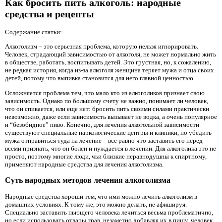
Как бросить пить алкоголь: народные
средства и рецепты
Содержание статьи:
Алкоголизм – это серьезная проблема, которую нельзя игнорировать.
Человек, страдающий зависимостью от алкоголя, не может нормально жить
в обществе, работать, воспитывать детей. Это грустная, но, к сожалению,
не редкая история, когда из-за алкоголя женщина теряет мужа и отца своих
детей, потому что выпивка становится для него главной ценностью.
Осложняется проблема тем, что мало кто из алкоголиков признает свою
зависимость. Однако по большому счету не важно, понимает ли человек,
что он спивается, или еще нет: бросить пить своими силами практически
невозможно, даже если зависимость вызывает не водка, а очень популярное
и “безобидное” пиво. Конечно, для лечения алкогольной зависимости
существуют специальные наркологические центры и клиники, но убедить
мужа отправиться туда на лечение – все равно что заставить его перед
всеми признать, что он болен и нуждается в лечении. Для алкоголика это не
просто, поэтому многие люди, чьи близкие неравнодушны к спиртному,
применяют народные средства для лечения алкоголизма.
Суть народных методов лечения алкоголизма
Народные средства хороши тем, что ими можно лечить алкоголизм в
домашних условиях. К тому же, это можно делать, не афишируя.
Специально заставить пьющего человека лечиться весьма проблематично,
но если использовать отвары трав, незаметно добавляя их в пищу, человек