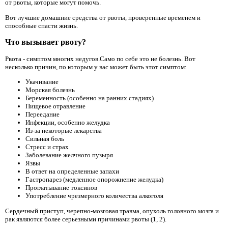
от рвоты, которые могут помочь.
Вот лучшие домашние средства от рвоты, проверенные временем и
способные спасти жизнь.
Что вызывает рвоту?
Рвота - симптом многих недугов.Само по себе это не болезнь. Вот
несколько причин, по которым у вас может быть этот симптом:
Укачивание
Морская болезнь
Беременность (особенно на ранних стадиях)
Пищевое отравление
Переедание
Инфекции, особенно желудка
Из-за некоторые лекарства
Сильная боль
Стресс и страх
Заболевание желчного пузыря
Язвы
В ответ на определенные запахи
Гастропарез (медленное опорожнение желудка)
Проглатывание токсинов
Употребление чрезмерного количества алкоголя
Сердечный приступ, черепно-мозговая травма, опухоль головного мозга и
рак являются более серьезными причинами рвоты (1, 2).