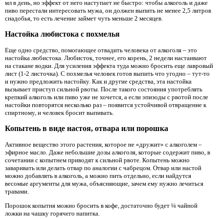
мл в день, но эффект от него наступает не быстро: чтобы алкоголь и даже
пиво перестали интересовать мужа, он должен выпить не менее 2,5 литров
снадобья, то есть лечение займет чуть меньше 2 месяцев.
Настойка любистока с похмелья
Еще одно средство, помогающее отвадить человека от алкоголя – это
настойка любистока. Любисток, точнее, его корень, 2 недели настаивают
на стакане водки. Для усиления эффекта туда можно бросить еще лавровый
лист (1-2 листочка). С похмелья человек готов выпить что угодно – тут-то
и нужно предложить настойку. Как и другие средства, эта настойка
вызывает приступ сильной рвоты. После такого состояния употреблять
крепкий алкоголь или пиво уже не хочется, а если эпизоды с рвотой после
настойки повторятся несколько раз – появится устойчивой отвращение к
спиртному, и человек бросит выпивать.
Копытень в виде настоя, отвара или порошка
Активное вещество этого растения, которое не «дружит» с алкоголем –
эфирное масло. Даже небольшие дозы алкоголя, которые содержит пиво, в
сочетании с копытнем приводят к сильной рвоте. Копытень можно
заваривать или делать отвар по аналогии с чабрецом. Отвар или настой
можно добавлять в алкоголь, а можно пить отдельно, если найдутся
весомые аргументы для мужа, объясняющие, зачем ему нужно лечиться
травами.
Порошок копытня можно бросить в кофе, достаточно будет ¼ чайной
ложки на чашку горячего напитка.