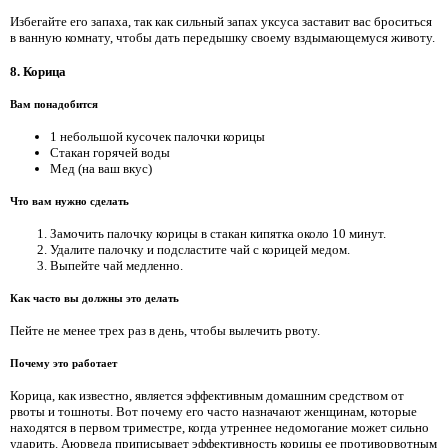
Избегайте его запаха, так как сильный запах уксуса заставит вас броситься
в ванную комнату, чтобы дать передышку своему вздымающемуся животу.
8. Корица
Вам понадобится
1 небольшой кусочек палочки корицы
Стакан горячей воды
Мед (на ваш вкус)
Что вам нужно сделать
Замочить палочку корицы в стакан кипятка около 10 минут.
Удалите палочку и подсластите чай с корицей медом.
Выпейте чай медленно.
Как часто вы должны это делать
Пейте не менее трех раз в день, чтобы вылечить рвоту.
Почему это работает
Корица, как известно, является эффективным домашним средством от
рвоты и тошноты. Вот почему его часто назначают женщинам, которые
находятся в первом триместре, когда утреннее недомогание может сильно
ударить. Аюрведа приписывает эффективность корицы ее противорвотным