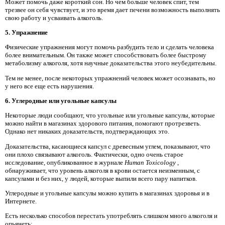
Может помочь даже короткий сон. Но чем больше человек спит, тем
трезвее он себя чувствует, и это время дает печени возможность выполнять
свою работу и усваивать алкоголь.
5. Упражнение
Физические упражнения могут помочь разбудить тело и сделать человека
более внимательным. Он также может способствовать более быстрому
метаболизму алкоголя, хотя научные доказательства этого неубедительны.
Тем не менее, после некоторых упражнений человек может осознавать, но
у него все еще есть нарушения.
6. Углеродные или угольные капсулы
Некоторые люди сообщают, что угольные или угольные капсулы, которые
можно найти в магазинах здорового питания, помогают протрезветь.
Однако нет никаких доказательств, подтверждающих это.
Доказательства, касающиеся капсул с древесным углем, показывают, что
они плохо связывают алкоголь. Фактически, одно очень старое
исследование, опубликованное в журнале
Human Toxicology
,
обнаруживает, что уровень алкоголя в крови остается неизменным, с
капсулами и без них, у людей, которые выпили всего пару напитков.
Углеродные и угольные капсулы можно купить в магазинах здоровья и в
Интернете.
Есть несколько способов перестать употреблять слишком много алкоголя и
опьянеть: