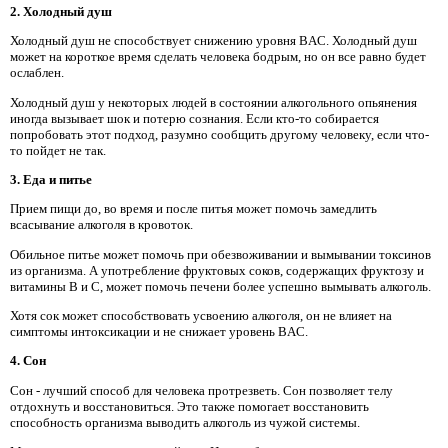
2. Холодный душ
Холодный душ не способствует снижению уровня BAC. Холодный душ
может на короткое время сделать человека бодрым, но он все равно будет
ослаблен.
Холодный душ у некоторых людей в состоянии алкогольного опьянения
иногда вызывает шок и потерю сознания. Если кто-то собирается
попробовать этот подход, разумно сообщить другому человеку, если что-
то пойдет не так.
3. Еда и питье
Прием пищи до, во время и после питья может помочь замедлить
всасывание алкоголя в кровоток.
Обильное питье может помочь при обезвоживании и вымывании токсинов
из организма. А употребление фруктовых соков, содержащих фруктозу и
витамины B и C, может помочь печени более успешно вымывать алкоголь.
Хотя сок может способствовать усвоению алкоголя, он не влияет на
симптомы интоксикации и не снижает уровень BAC.
4. Сон
Сон - лучший способ для человека протрезветь. Сон позволяет телу
отдохнуть и восстановиться. Это также помогает восстановить
способность организма выводить алкоголь из чужой системы.