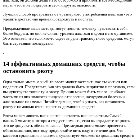
алкоголь, он должен делать это осторожно и принимать все необходимые
меры, чтобы не подвергать себя и других опасности.
Лучший способ протрезветь от чрезмерного употребления алкоголя - это
уделить достаточно времени, отдохнуть и поспать.
Предложенные выше методы могут помочь человеку чувствовать себя
более бодрым, но они не снизят уровень алкоголя в крови в его организме.
Это означает, что если кто-то сядет за руль транспортного средства, могут
быть серьезные последствия.
.
14 эффективных домашних средств, чтобы
остановить рвоту
Одна только мысль о чьей-то рвоте может заставить вас съежиться или
подавиться. Представьте, как это должно быть неприятно и противно, если
вы чувствуете тошноту и рвоту. Причин может быть много: наиболее
частыми из них являются пищевое отравление, желудочная болезнь и
алкогольное похмелье. Читайте дальше, чтобы узнать, как остановить
рвоту с помощью очень простых домашних средств.
Рвота может лишить вас энергии и оставить вас несчастным.Самый
важный момент, о котором следует помнить, если вы страдаете от рвоты, -
это не допускать обезвоживания. Чрезмерная рвота может привести к
обезвоживанию, поэтому продолжайте пить воду в течение дня. Что
касается срыгивания и спазмов, существует множество домашних средств