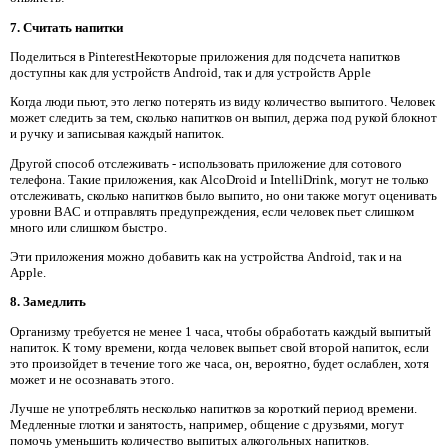
7. Считать напитки
Поделиться в PinterestНекоторые приложения для подсчета напитков
доступны как для устройств Android, так и для устройств Apple
Когда люди пьют, это легко потерять из виду количество выпитого. Человек
может следить за тем, сколько напитков он выпил, держа под рукой блокнот
и ручку и записывая каждый напиток.
Другой способ отслеживать - использовать приложение для сотового
телефона. Такие приложения, как AlcoDroid и IntelliDrink, могут не только
отслеживать, сколько напитков было выпито, но они также могут оценивать
уровни BAC и отправлять предупреждения, если человек пьет слишком
много или слишком быстро.
Эти приложения можно добавить как на устройства Android, так и на
Apple.
8. Замедлить
Организму требуется не менее 1 часа, чтобы обработать каждый выпитый
напиток. К тому времени, когда человек выпьет свой второй напиток, если
это произойдет в течение того же часа, он, вероятно, будет ослаблен, хотя
может и не осознавать этого.
Лучше не употреблять несколько напитков за короткий период времени.
Медленные глотки и занятость, например, общение с друзьями, могут
помочь уменьшить количество выпитых алкогольных напитков.