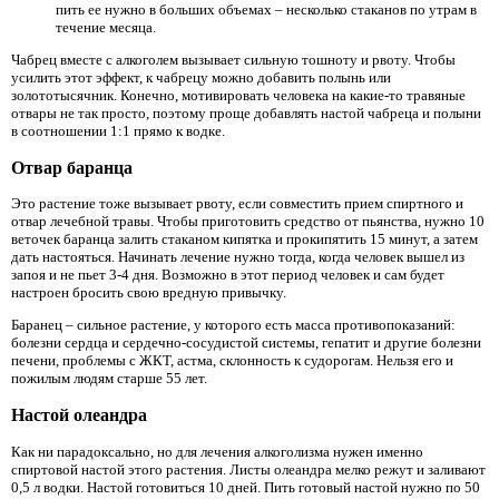
пить ее нужно в больших объемах – несколько стаканов по утрам в
течение месяца.
Чабрец вместе с алкоголем вызывает сильную тошноту и рвоту. Чтобы
усилить этот эффект, к чабрецу можно добавить полынь или
золототысячник. Конечно, мотивировать человека на какие-то травяные
отвары не так просто, поэтому проще добавлять настой чабреца и полыни
в соотношении 1:1 прямо к водке.
Отвар баранца
Это растение тоже вызывает рвоту, если совместить прием спиртного и
отвар лечебной травы. Чтобы приготовить средство от пьянства, нужно 10
веточек баранца залить стаканом кипятка и прокипятить 15 минут, а затем
дать настояться. Начинать лечение нужно тогда, когда человек вышел из
запоя и не пьет 3-4 дня. Возможно в этот период человек и сам будет
настроен бросить свою вредную привычку.
Баранец – сильное растение, у которого есть масса противопоказаний:
болезни сердца и сердечно-сосудистой системы, гепатит и другие болезни
печени, проблемы с ЖКТ, астма, склонность к судорогам. Нельзя его и
пожилым людям старше 55 лет.
Настой олеандра
Как ни парадоксально, но для лечения алкоголизма нужен именно
спиртовой настой этого растения. Листы олеандра мелко режут и заливают
0,5 л водки. Настой готовиться 10 дней. Пить готовый настой нужно по 50