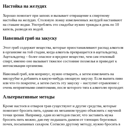
Настойка на желудях
Хорошо помогает при запоях и вызывает отвращение к спиртному
настойка на желудях. Столовую ложку измельченных желудей настаивают
на стакане водки. Употреблять это снадобье нужно трижды в день по 10
капель, разводя их водой.
Навозный гриб на закуску
Этот гриб содержит вещества, которые приостанавливают распад алкоголя
в организме на той стадии, когда алкоголь превращается в ацетальдегид.
Ацетальдегид – более опасное и вредное вещество, чем сам этиловый
спирт, именно оно вызывает тяжелое состояние похмелья и приводит к
интоксикации организма.
Навозный гриб, или копринус, нужно отварить, а затем измельчить на
мясорубке и добавить в какую-нибудь овощную закуску. Если выпить пиво
или что-то покрепче, а затем съесть эту закуску – наступит отравление с
очень неприятными симптомами, после которого тяга к алкоголю проходит.
Альтернативные методы
Кроме настоев и отваров трав существуют и другие средства, которые
помогают бросить пить, однако их механизм трудно объяснить с научной
точки зрения. Например, один из методов гласит, что заставить мужа
бросить пить можно, дав ему подышать дымом от тлеющих березовых
почек, посыпанных сахаром. Согласно другому методу, нужно бросить в