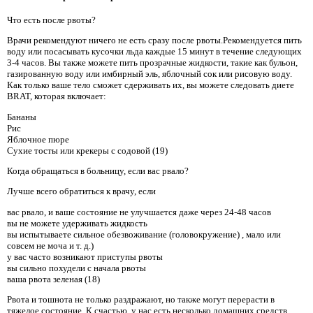
Что есть после рвоты?
Врачи рекомендуют ничего не есть сразу после рвоты.Рекомендуется пить
воду или посасывать кусочки льда каждые 15 минут в течение следующих
3-4 часов. Вы также можете пить прозрачные жидкости, такие как бульон,
газированную воду или имбирный эль, яблочный сок или рисовую воду.
Как только ваше тело сможет сдерживать их, вы можете следовать диете
BRAT, которая включает:
Бананы
Рис
Яблочное пюре
Сухие тосты или крекеры с содовой (19)
Когда обращаться в больницу, если вас рвало?
Лучше всего обратиться к врачу, если
вас рвало, и ваше состояние не улучшается даже через 24-48 часов
вы не можете удерживать жидкость
вы испытываете сильное обезвоживание (головокружение) , мало или
совсем не моча и т. д.)
у вас часто возникают приступы рвоты
вы сильно похудели с начала рвоты
ваша рвота зеленая (18)
Рвота и тошнота не только раздражают, но также могут перерасти в
тяжелое состояние. К счастью, у нас есть несколько домашних средств,