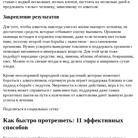
стакан с водкой нескольких лесных клопов, настоять их несколько дней и
предложить «зелье» человеку, зависимому от алкоголя.
Закрепление результатов
Для того, чтобы алкоголь навсегда ушел из жизни пьющего человека, не
достаточно средств, которые отбивают охотку выпивать. Организм
пьяницы истощен и отравлен токсинами, даже если человек пил только
пиво, поэтому второй этап борьбы с пьянством – восстановление
организма. Нужно ускорить выведение токсинов и поддержать организм с
помощью витаминов и минеральных веществ. Для этой цели тоже
подойдут народные средства: мед, лимоны, яблоки, облепиха, боярышник,
овес. Можно есть свежие ягоды и мед, делать отвары и заваривать сухие
плоды.
Кроме неоспоримой природной силы растений, которые помогают
бороться с алкоголизмом, огромную роль играет поддержка близких и сам
подход к борьбе с недугом. Уверенность в своих действиях, вера в то, что
человек может справиться с зависимостью, поддержка даже самых
крохотных шагов на пути к излечению от алкоголизма дают львиную долю
успеха в лечении.
Поделиться в социальных сетях:
Как быстро протрезветь: 11 эффективных
способов