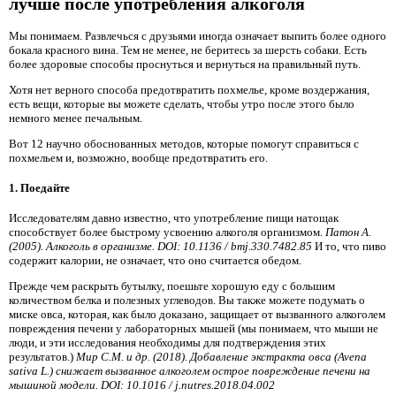
лучше после употребления алкоголя
Мы понимаем. Развлечься с друзьями иногда означает выпить более одного
бокала красного вина. Тем не менее, не беритесь за шерсть собаки. Есть
более здоровые способы проснуться и вернуться на правильный путь.
Хотя нет верного способа предотвратить похмелье, кроме воздержания,
есть вещи, которые вы можете сделать, чтобы утро после этого было
немного менее печальным.
Вот 12 научно обоснованных методов, которые помогут справиться с
похмельем и, возможно, вообще предотвратить его.
1. Поедайте
Исследователям давно известно, что употребление пищи натощак
способствует более быстрому усвоению алкоголя организмом.
Патон А.
(2005). Алкоголь в организме. DOI: 10.1136 / bmj.330.7482.85
И то, что пиво
содержит калории, не означает, что оно считается обедом.
Прежде чем раскрыть бутылку, поешьте хорошую еду с большим
количеством белка и полезных углеводов. Вы также можете подумать о
миске овса, которая, как было доказано, защищает от вызванного алкоголем
повреждения печени у лабораторных мышей (мы понимаем, что мыши не
люди, и эти исследования необходимы для подтверждения этих
результатов.)
Мир С.М. и др. (2018). Добавление экстракта овса (Avena
sativa L.) снижает вызванное алкоголем острое повреждение печени на
мышиной модели. DOI: 10.1016 / j.nutres.2018.04.002