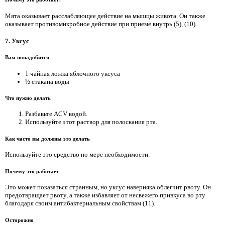
Мята оказывает расслабляющее действие на мышцы живота. Он также
оказывает противомикробное действие при приеме внутрь (5), (10).
7. Уксус
Вам понадобится
1 чайная ложка яблочного уксуса
½ стакана воды
Что нужно делать
Разбавьте ACV водой.
Используйте этот раствор для полоскания рта.
Как часто вы должны это делать
Используйте это средство по мере необходимости.
Почему это работает
Это может показаться странным, но уксус наверняка облегчит рвоту. Он
предотвращает рвоту, а также избавляет от несвежего привкуса во рту
благодаря своим антибактериальным свойствам (11).
Осторожно