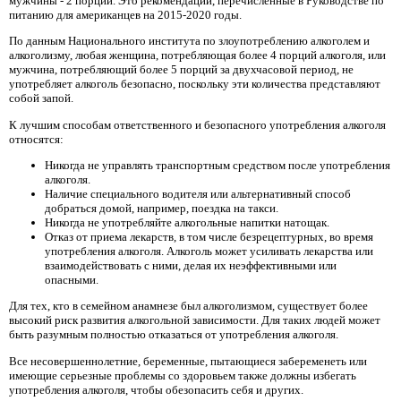
мужчины - 2 порции. Это рекомендации, перечисленные в Руководстве по
питанию для американцев на 2015-2020 годы.
По данным Национального института по злоупотреблению алкоголем и
алкоголизму, любая женщина, потребляющая более 4 порций алкоголя, или
мужчина, потребляющий более 5 порций за двухчасовой период, не
употребляет алкоголь безопасно, поскольку эти количества представляют
собой запой.
К лучшим способам ответственного и безопасного употребления алкоголя
относятся:
Никогда не управлять транспортным средством после употребления
алкоголя.
Наличие специального водителя или альтернативный способ
добраться домой, например, поездка на такси.
Никогда не употребляйте алкогольные напитки натощак.
Отказ от приема лекарств, в том числе безрецептурных, во время
употребления алкоголя. Алкоголь может усиливать лекарства или
взаимодействовать с ними, делая их неэффективными или
опасными.
Для тех, кто в семейном анамнезе был алкоголизмом, существует более
высокий риск развития алкогольной зависимости. Для таких людей может
быть разумным полностью отказаться от употребления алкоголя.
Все несовершеннолетние, беременные, пытающиеся забеременеть или
имеющие серьезные проблемы со здоровьем также должны избегать
употребления алкоголя, чтобы обезопасить себя и других.