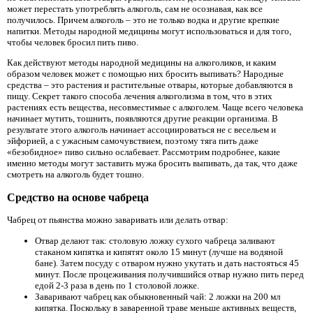
может перестать употреблять алкоголь, сам не осознавая, как все
получилось. Причем алкоголь – это не только водка и другие крепкие
напитки. Методы народной медицины могут использоваться и для того,
чтобы человек бросил пить пиво.
Как действуют методы народной медицины на алкоголиков, и каким
образом человек может с помощью них бросить выпивать? Народные
средства – это растения и растительные отвары, которые добавляются в
пищу. Секрет такого способа лечения алкоголизма в том, что в этих
растениях есть вещества, несовместимые с алкоголем. Чаще всего человека
начинает мутить, тошнить, появляются другие реакции организма. В
результате этого алкоголь начинает ассоциироваться не с весельем и
эйфорией, а с ужасным самочувствием, поэтому тяга пить даже
«безобидное» пиво сильно ослабевает. Рассмотрим подробнее, какие
именно методы могут заставить мужа бросить выпивать, да так, что даже
смотреть на алкоголь будет тошно.
Средство на основе чабреца
Чабрец от пьянства можно заваривать или делать отвар:
Отвар делают так: столовую ложку сухого чабреца заливают
стаканом кипятка и кипятят около 15 минут (лучше на водяной
бане). Затем посуду с отваром нужно укутать и дать настояться 45
минут. После процеживания получившийся отвар нужно пить перед
едой 2-3 раза в день по 1 столовой ложке.
Заваривают чабрец как обыкновенный чай: 2 ложки на 200 мл
кипятка. Поскольку в заваренной траве меньше активных веществ,