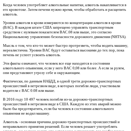
Когда человек употребляет алкогольные напитки, алкоголь накапливается в
его кровотоке. Затем печени нужно время, чтобы обработать и расщепить
алкоголь.
Уровни алкоголя в крови измеряются по концентрации алкоголя в крови
(BAC). В каждом штате США запрещено управлять транспортным
средством с нулевым показателем BAC.08 или выше, это согласно
Национальному управлению безопасности дорожного движения (NHTSA).
Мысль о том, что кто-то может быстро протрезветь, чтобы водить машину,
нереалистична. Уровни BAC будут оставаться высокими до тех пор, пока
печень не успеет усвоить алкоголь.
Эти факты означают, что человек все еще находится в состоянии
алкогольного опьянения, если у него BAC 0,08 или более. А если за рулем,
они представляют угрозу себе и окружающим.
Фактически, по данным НАБДД, в одной трети дорожно-транспортных
происшествий в нетрезвом виде, в которых погибли люди, участвовали
водители с BAC 0.08 или выше.
В 2016 году 10 497 человек погибли из-за дорожно-транспортных
происшествий в нетрезвом виде в США. Каждую из этих аварий можно
было бы предотвратить, если бы человек в состоянии алкогольного
опьянения не водил машину.
Алкоголь - основная причина дорожно-транспортных происшествий и
неправильного принятия решений. Если человек решает употреблять