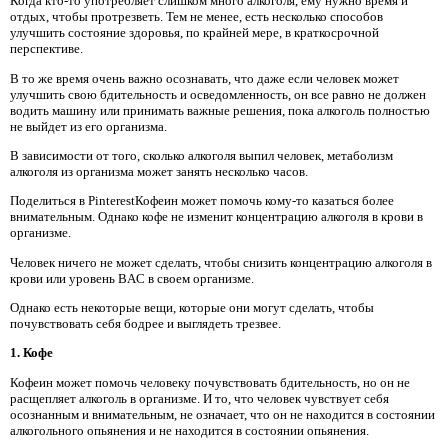
Когда кто-то употребляет слишком много алкоголя, ему нужно время и
отдых, чтобы протрезветь. Тем не менее, есть несколько способов
улучшить состояние здоровья, по крайней мере, в краткосрочной
перспективе.
В то же время очень важно осознавать, что даже если человек может
улучшить свою бдительность и осведомленность, он все равно не должен
водить машину или принимать важные решения, пока алкоголь полностью
не выйдет из его организма.
В зависимости от того, сколько алкоголя выпил человек, метаболизм
алкоголя из организма может занять несколько часов.
Поделиться в PinterestКофеин может помочь кому-то казаться более
внимательным. Однако кофе не изменит концентрацию алкоголя в крови в
организме.
Человек ничего не может сделать, чтобы снизить концентрацию алкоголя в
крови или уровень BAC в своем организме.
Однако есть некоторые вещи, которые они могут сделать, чтобы
почувствовать себя бодрее и выглядеть трезвее.
1. Кофе
Кофеин может помочь человеку почувствовать бдительность, но он не
расщепляет алкоголь в организме. И то, что человек чувствует себя
осознанным и внимательным, не означает, что он не находится в состоянии
алкогольного опьянения и не находится в состоянии опьянения.