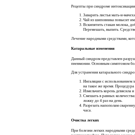
Рецепты при синдроме интоксикации
Заварить листья мать-и-мачехи
Чай из шиповника повысит им
Вскипятить стакан молока, до
Перемешать, выпить. Средство
Лечение народными средствами, кот
Катаральные изменения
Данный синдром представлен разруше
пневмонии. Основным симптомом боле
Для устранения катарального синдро
Ингаляции с использованием х
на такое же время. Процедура 
Измельчить корень девясила и 
Смешать в равных количества
ложку до 4 раз на день.
Разрезать напополам сваренну
часа.
Очистка легких
При болезни легких народными средс