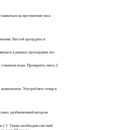
стаиваться на протяжении часа.
ипения. Настой процедить и
смешать в равных пропорциях все
л стаканом воды. Проварить смесь 2
е компоненты. Употреблять отвар в
ельно, разбавленный кагором.
и 1:1. Также необходим светлый