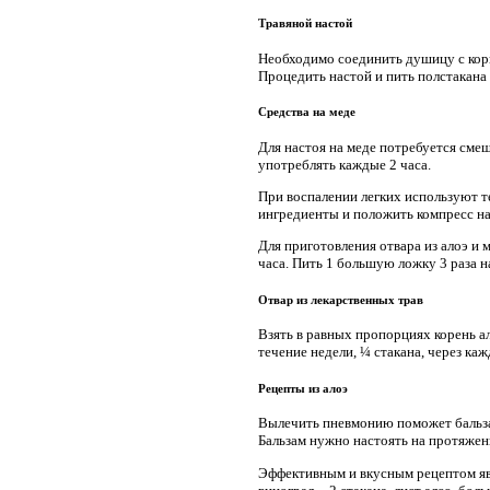
Травяной настой
Необходимо соединить душицу с корне
Процедить настой и пить полстакана 
Средства на меде
Для настоя на меде потребуется сме
употреблять каждые 2 часа.
При воспалении легких используют т
ингредиенты и положить компресс на
Для приготовления отвара из алоэ и 
часа. Пить 1 большую ложку 3 раза н
Отвар из лекарственных трав
Взять в равных пропорциях корень ал
течение недели, ¼ стакана, через каж
Рецепты из алоэ
Вылечить пневмонию поможет бальзам
Бальзам нужно настоять на протяжени
Эффективным и вкусным рецептом явл