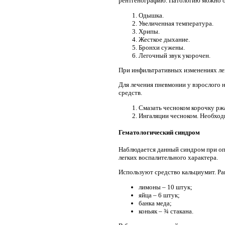
рентгенографию. Патологию можно о
Одышка.
Увеличенная температура.
Хрипы.
Жесткое дыхание.
Бронхи сужены.
Легочный звук укорочен.
При инфильтративных изменениях ле
Для лечения пневмонии у взрослого 
средств.
Смазать чесноком корочку ржа
Ингаляции чесноком. Необходи
Гематологический синдром
Наблюдается данный синдром при оп
легких воспалительного характера.
Используют средство кальциумит. Ра
лимоны – 10 штук;
яйца – 6 штук;
банка меда;
коньяк – ¾ стакана.