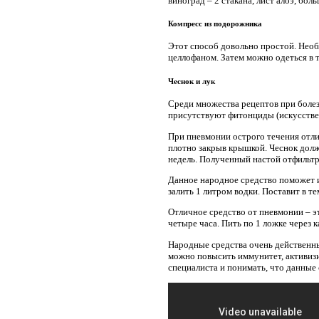
виноград – 2 стакана, лист алоэ, бо
Компресс из подорожника
Этот способ довольно простой. Необ
целлофаном. Затем можно одеться в 
Чеснок и лук
Среди множества рецептов при болезн
присутствуют фитонциды (искусстве
При пневмонии острого течения отли
плотно закрыв крышкой. Чеснок долже
недель. Полученный настой отфильтр
Данное народное средство поможет и
залить 1 литром водки. Поставит в те
Отличное средство от пневмонии – эт
четыре часа. Пить по 1 ложке через к
Народные средства очень действенн
можно повысить иммунитет, активизи
специалиста и понимать, что данные