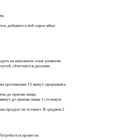
на.
тся, добавить к ней сырое яйцо.
дать на начальном этапе развития
путей, облегчается дыхание.
и на протяжении 15 минут, прерываясь
 день до приема пищи.
 минут до приема пищи 1 столовую
ока продукт не остынет. В среднем 2
 Потребуется провести