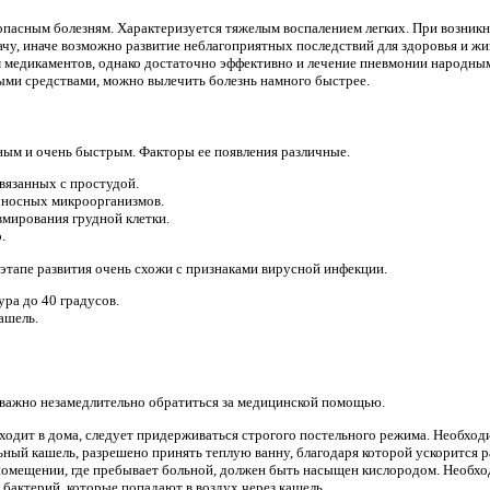
опасным болезням. Характеризуется тяжелым воспалением легких. При возник
ачу, иначе возможно развитие неблагоприятных последствий для здоровья и жи
м медикаментов, однако достаточно эффективно и лечение пневмонии народны
ными средствами, можно вылечить болезнь намного быстрее.
ным и очень быстрым. Факторы ее появления различные.
вязанных с простудой.
оносных микроорганизмов.
вмирования грудной клетки.
.
этапе развития очень схожи с признаками вирусной инфекции.
ура до 40 градусов.
ашель.
 важно незамедлительно обратиться за медицинской помощью.
оходит в дома, следует придерживаться строгого постельного режима. Необхо
льный кашель, разрешено принять теплую ванну, благодаря которой ускорится 
 помещении, где пребывает больной, должен быть насыщен кислородом. Необх
 бактерий, которые попадают в воздух через кашель.