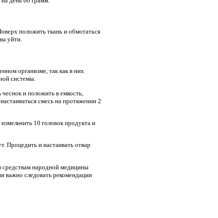
 на день 60 грамм.
Поверх положить ткань и обмотаться
ны уйти.
нном организме, так как в них
ной системы.
чеснок и положить в емкость,
ь настаиваться смесь на протяжении 2
измельчить 10 головок продукта и
ут. Процедить и настаивать отвар
я средствам народной медицины
ии важно следовать рекомендации