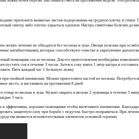
льшая ложка почек березы. Настаивать смесь на протяжении недели. Употреблять
ходимо приложить вымытые листья подорожника на грудную клетку и спину. 
теплый свитер либо плотно укрыться одеялом. Наутро симптомы болезни долж
и легких лечение не обходится без чеснока и лука. Овощи полезны при ослабле
нные антибиотиками), которые способствуют очистке и укреплению дыхатель
чный помощник сок из чеснока. Для его приготовления необходимо измельчить 
н пустить сок в течение 3 часов. Затем к соку влить 1 литр кагора и отставит
овать. Пить каждый час 1 большую ложку.
 при гнойной пневмонии. Можно приготовить настой из чеснока. Потребуется 
мное место, и настаивать на протяжении 8 дней.
о отвар из молока и лука. Нужно сварить в молоке 2 луковицы в течение 5 мин
аждые 3 часа.
ы и эффективны, хорошие помощники чтобы вылечивать пневмонию. Благодар
ровать защитную силу при борьбе с недугом, быстро поправиться. При лечен
 средства являются вспомогательным элементом основной терапии.