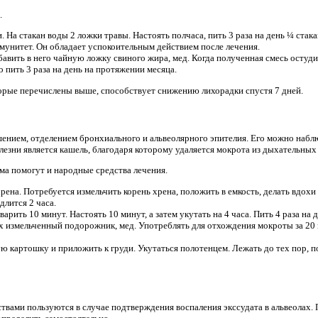
.
. На стакан воды 2 ложки травы. Настоять полчаса, пить 3 раза на день ¼ стака
мунитет. Он обладает успокоительным действием после лечения.
бавить в него чайную ложку свиного жира, мед. Когда полученная смесь остуди
 пить 3 раза на день на протяжении месяца.
орые перечислены выше, способствует снижению лихорадки спустя 7 дней.
нием, отделением бронхиального и альвеолярного эпителия. Его можно наблю
зни является кашель, благодаря которому удаляется мокрота из дыхательных 
ма помогут и народные средства лечения.
рена. Потребуется измельчить корень хрена, положить в емкость, делать вдох
длится 2 часа.
варить 10 минут. Настоять 10 минут, а затем укутать на 4 часа. Пить 4 раза на
х измельченный подорожник, мед. Употреблять для отхождения мокроты за 20
ю картошку и приложить к груди. Укутаться полотенцем. Лежать до тех пор, п
твами пользуются в случае подтверждения воспаления экссудата в альвеолах.