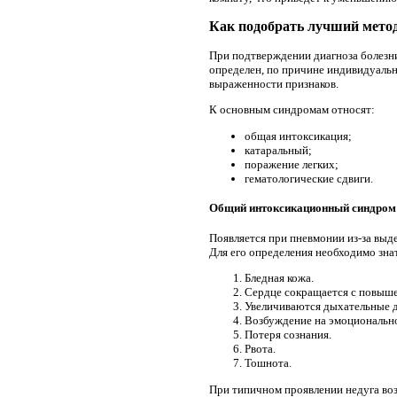
Как подобрать лучший мето
При подтверждении диагноза болезни
определен, по причине индивидуальн
выраженности признаков.
К основным синдромам относят:
общая интоксикация;
катаральный;
поражение легких;
гематологические сдвиги.
Общий интоксикационный синдром
Появляется при пневмонии из-за выде
Для его определения необходимо зна
Бледная кожа.
Сердце сокращается с повыше
Увеличиваются дыхательные 
Возбуждение на эмоционально
Потеря сознания.
Рвота.
Тошнота.
При типичном проявлении недуга во