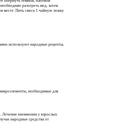
 ее обернуть темной, плотной
 необходимо разогреть мед, затем
ом месте. Пить смесь 1 чайную ложку
давно используют народные рецепты,
 микроэлементы, необходимые для
и. Лечение пневмонии у взрослых
лучае народные средства от