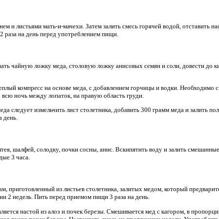
м и листьями мать-и-мачехи. Затем залить смесь горячей водой, отставить на
2 раза на день перед употреблением пищи.
шать чайную ложку меда, столовую ложку анисовых семян и соли, довести до к
еплый компресс на основе меда, с добавлением горчицы и водки. Необходимо 
 всю ночь между лопаток, на правую область груди.
меда следует измельчить лист столетника, добавить 300 грамм меда и залить по
а день.
тея, шалфей, солодку, почки сосны, анис. Вскипятить воду и залить смешанны
дые 3 часа.
, приготовленный из листьев столетника, залитых медом, который предварит
и 2 недель. Пить перед приемом пищи 3 раза на день.
яется настой из алоэ и почек березы. Смешивается мед с кагором, в пропорци