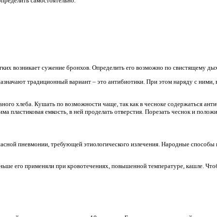
пределить самостоятельно.
гких возникает сужение бронхов. Определить его возможно по свистящему ды
назначают традиционный вариант – это антибиотики. При этом наряду с ними
ного хлеба. Кушать по возможности чаще, так как в чесноке содержаться ант
ма пластиковая емкость, в ней проделать отверстия. Порезать чеснок и положи
асной пневмонии, требующей этиологического излечения. Народные способы 
ньше его применяли при кровотечениях, повышенной температуре, кашле. Чтоб