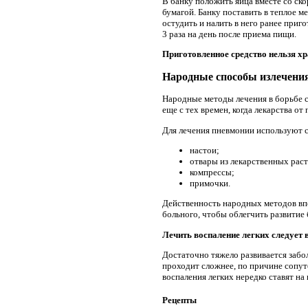
В банку положить яйца вместе со ско
бумагой. Банку поставить в теплое м
остудить и налить в него ранее приг
3 раза на день после приема пищи.
Приготовленное средство нельзя хр
Народные способы излечени
Народные методы лечения в борьбе 
еще с тех времен, когда лекарства от
Для лечения пневмонии используют
настои;
отвары из лекарственных рас
компрессы;
примочки.
Действенность народных методов вп
больного, чтобы облегчить развитие 
Лечить воспаление легких следует 
Достаточно тяжело развивается забол
проходит сложнее, по причине сопут
воспаления легких нередко ставят на
Рецепты