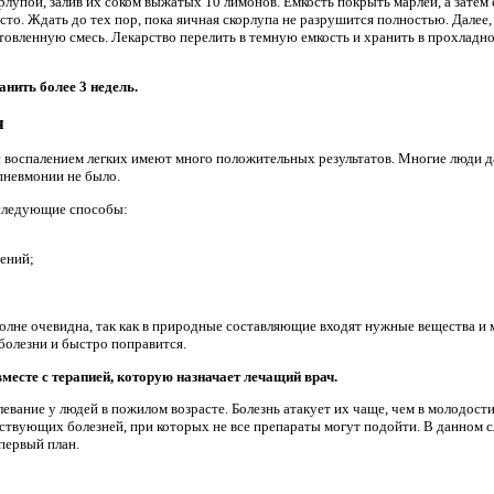
рлупой, залив их соком выжатых 10 лимонов. Емкость покрыть марлей, а затем
есто. Ждать до тех пор, пока яичная скорлупа не разрушится полностью. Далее,
отовленную смесь. Лекарство перелить в темную емкость и хранить в прохладн
анить более 3 недель.
я
с воспалением легких имеют много положительных результатов. Многие люди 
 пневмонии не было.
 следующие способы:
тений;
олне очевидна, так как в природные составляющие входят нужные вещества и
болезни и быстро поправится.
вместе с терапией, которую назначает лечащий врач.
евание у людей в пожилом возрасте. Болезнь атакует их чаще, чем в молодост
ствующих болезней, при которых не все препараты могут подойти. В данном с
 первый план.