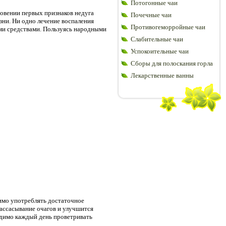
Потогонные чаи
новении первых признаков недуга
Почечные чаи
зни. Ни одно лечение воспаления
Противогеморройные чаи
ми средствами. Пользуясь народными
Слабительные чаи
Успокоительные чаи
Сборы для полоскания горла
Лекарственные ванны
димо употреблять достаточное
рассасывание очагов и улучшится
одимо каждый день проветривать