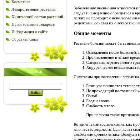
Косметика
Заболевание пневмония относится к 
Лекарственные растения
следует немедленно обращаться к вр
Химический состав растений
легких не проходит с использование
рецептами, сочетая их с лекарствен
Приготовление лекарств
Информация о сайте
Общие моменты
Обратная связь
Развитие болезни может быть внезап
Осложнения после болезней, с
Проникновение в легкие вред
Следствия перенесенного тра
Хирургическое вмешательство
Поиск
Симптомы при воспалении легких на 
Резко увеличивается температ
Не проходящий постоянный к
Озноб.
Бледная кожа.
Слабость в теле.
При наличии таких признаков
Когда лечение воспаления легких пр
количество жидкости. Если исчез си
снабжение кровью легких. Воздух в
комнату, что приведет к уменьшению