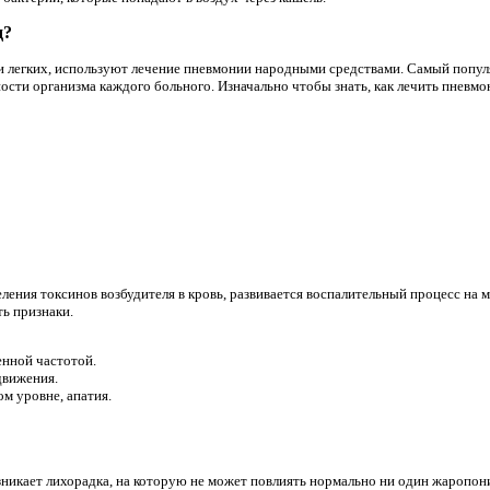
д?
 легких, используют лечение пневмонии народными средствами. Самый попул
ости организма каждого больного. Изначально чтобы знать, как лечить пневмо
ления токсинов возбудителя в кровь, развивается воспалительный процесс на 
ть признаки.
нной частотой.
движения.
м уровне, апатия.
зникает лихорадка, на которую не может повлиять нормально ни один жаропо