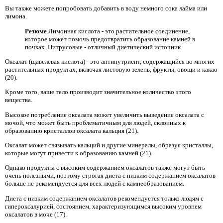
Вы также можете попробовать добавить в воду немного сока лайма или
лимона.
Резюме
Лимонная кислота - это растительное соединение,
которое может помочь предотвратить образование камней в
почках. Цитрусовые - отличный диетический источник.
Оксалат (щавелевая кислота) - это антинутриент, содержащийся во многих
растительных продуктах, включая листовую зелень, фрукты, овощи и какао
(20).
Кроме того, ваше тело производит значительное количество этого
вещества.
Высокое потребление оксалата может увеличить выведение оксалата с
мочой, что может быть проблематичным для людей, склонных к
образованию кристаллов оксалата кальция (21).
Оксалат может связывать кальций и другие минералы, образуя кристаллы,
которые могут привести к образованию камней (21).
Однако продукты с высоким содержанием оксалатов также могут быть
очень полезными, поэтому строгая диета с низким содержанием оксалатов
больше не рекомендуется для всех людей с камнеобразованием.
Диета с низким содержанием оксалатов рекомендуется только людям с
гипероксалурией, состоянием, характеризующимся высоким уровнем
оксалатов в моче (17).