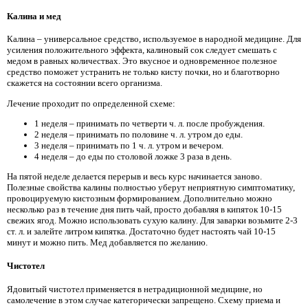
Калина и мед
Калина – универсальное средство, используемое в народной медицине. Для
усиления положительного эффекта, калиновый сок следует смешать с
медом в равных количествах. Это вкусное и одновременное полезное
средство поможет устранить не только кисту почки, но и благотворно
скажется на состоянии всего организма.
Лечение проходит по определенной схеме:
1 неделя – принимать по четверти ч. л. после пробуждения.
2 неделя – принимать по половине ч. л. утром до еды.
3 неделя – принимать по 1 ч. л. утром и вечером.
4 неделя – до еды по столовой ложке 3 раза в день.
На пятой неделе делается перерыв и весь курс начинается заново.
Полезные свойства калины полностью уберут неприятную симптоматику,
провоцируемую кистозным формированием. Дополнительно можно
несколько раз в течение дня пить чай, просто добавляя в кипяток 10-15
свежих ягод. Можно использовать сухую калину. Для заварки возьмите 2-3
ст. л. и залейте литром кипятка. Достаточно будет настоять чай 10-15
минут и можно пить. Мед добавляется по желанию.
Чистотел
Ядовитый чистотел применяется в нетрадиционной медицине, но
самолечение в этом случае категорически запрещено. Схему приема и