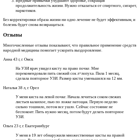
Вредные привычки ухудшают здоровье, сокращая
продолжительность жизни. Нужно отказаться от спиртного, сигарет,
наркотиков.
Без корректировки образа жизни ни одно лечение не будет эффективным, и
болезнь будет снова возвращаться.
Отзывы
Многочисленные отзывы показывают, что правильное применение средств
народной медицины помогает ускорить выздоровление.
Анна 43 г, г. Омск
На УЗИ врач увидел кисту на право почке. Мне
порекомендовали пить свежий сок л=лопуха. Пила 1 месяц,
сделала повторное УЗИ. Размер кисты уменьшился на 12 мм.
Наталья 38 л, г. Орел
У меня киста на левой почке. Начала лечиться соком свежих
листьев каланхое, пью по ложке натощак. Первую неделю
сильно тошнило, потом все ушло. Сейчас состояние не
беспокоит. Пить нужно месяц, потом будут делать повторное
УЗИ.
Ольга 23 г, г. Екатеринбург
У меня в 19 лет обнаружили множественные кисты на правой