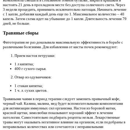
Компоненты смешать в стеклянной темной бутылке, закрыть крышкой и
настоять 21 день в прохладном месте без доступа солнечного света. Через
3 недели процедить, принимать исключительно натощак. Начинать лечение
с 1 капли, добавляя каждый день еще по 1. Максимальное количество – 40
капель. Затем схема идет на убывание до 1 капли. Длительность лечения 79
дней, не больше.
Травяные сборы
Фитотерапия не раз доказывала максимальную эффективность в борьбе с
различными болезнями. Для избавления от кисты почек рекомендуют:
Прием настоя петрушки:
1 л кипятка;
400 г сухого сырья.
Отвар из одуванчиков:
1 стакан кипятка;
1 ч. л. сухих цветов.
Травяными чаями в период терапии следует заменить привычный кофе,
черный чай. Калина, малина, мед будет вспомогательными компонентами
для активизации иммунных сил организма. Настои из боровой матки,
красной щетки, зимолюбки показывают хороший эффект в лечении
патологии. Самостоятельно подбирать рецепты нельзя. Лекарственные
травы могут оказывать негативное влияние на организм, если подобраны в
неправильных количествах или сочетаются с неправильными