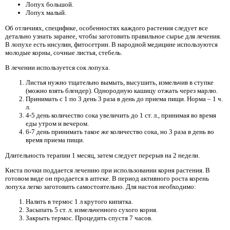
Лопух большой.
Лопух малый.
Об отличиях, специфике, особенностях каждого растения следует все
детально узнать заранее, чтобы заготовить правильное сырье для лечения.
В лопухе есть инсулин, фитосетрин. В народной медицине используются
молодые корны, сочные листья, стебель.
В лечении используется сок лопуха.
Листья нужно тщательно вымыть, высушить, измельчив в ступке
(можно взять блендер). Однородную кашицу отжать через марлю.
Принимать с 1 по 3 день 3 раза в день до приема пищи. Норма – 1 ч.
л.
4-5 день количество сока увеличить до 1 ст. л., принимая во время
еды утром и вечером.
6-7 день принимать такое же количество сока, но 3 раза в день во
время приема пищи.
Длительность терапии 1 месяц, затем следует перерыв на 2 недели.
Киста почки поддается лечению при использовании корня растения. В
готовом виде он продается в аптеке. В период активного роста корень
лопуха легко заготовить самостоятельно. Для настоя необходимо:
Налить в термос 1 л крутого кипятка.
Засыпать 5 ст. л. измельченного сухого корня.
Закрыть термос. Процедить спустя 7 часов.