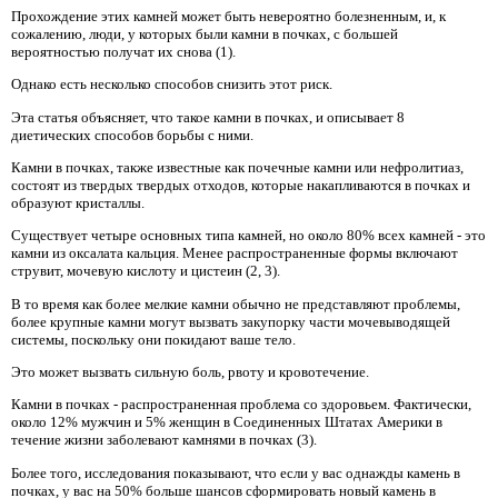
Прохождение этих камней может быть невероятно болезненным, и, к
сожалению, люди, у которых были камни в почках, с большей
вероятностью получат их снова (1).
Однако есть несколько способов снизить этот риск.
Эта статья объясняет, что такое камни в почках, и описывает 8
диетических способов борьбы с ними.
Камни в почках, также известные как почечные камни или нефролитиаз,
состоят из твердых твердых отходов, которые накапливаются в почках и
образуют кристаллы.
Существует четыре основных типа камней, но около 80% всех камней - это
камни из оксалата кальция. Менее распространенные формы включают
струвит, мочевую кислоту и цистеин (2, 3).
В то время как более мелкие камни обычно не представляют проблемы,
более крупные камни могут вызвать закупорку части мочевыводящей
системы, поскольку они покидают ваше тело.
Это может вызвать сильную боль, рвоту и кровотечение.
Камни в почках - распространенная проблема со здоровьем. Фактически,
около 12% мужчин и 5% женщин в Соединенных Штатах Америки в
течение жизни заболевают камнями в почках (3).
Более того, исследования показывают, что если у вас однажды камень в
почках, у вас на 50% больше шансов сформировать новый камень в