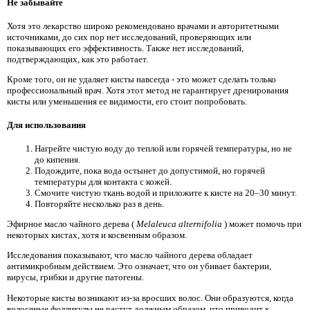
Не забывайте
Хотя это лекарство широко рекомендовано врачами и авторитетными
источниками, до сих пор нет исследований, проверяющих или
показывающих его эффективность. Также нет исследований,
подтверждающих, как это работает.
Кроме того, он не удаляет кисты навсегда - это может сделать только
профессиональный врач. Хотя этот метод не гарантирует дренирования
кисты или уменьшения ее видимости, его стоит попробовать.
Для использования
Нагрейте чистую воду до теплой или горячей температуры, но не
до кипения.
Подождите, пока вода остынет до допустимой, но горячей
температуры для контакта с кожей.
Смочите чистую ткань водой и приложите к кисте на 20–30 минут.
Повторяйте несколько раз в день.
Эфирное масло чайного дерева (
Melaleuca alternifolia
) может помочь при
некоторых кистах, хотя и косвенным образом.
Исследования показывают, что масло чайного дерева обладает
антимикробным действием. Это означает, что он убивает бактерии,
вирусы, грибки и другие патогены.
Некоторые кисты возникают из-за вросших волос. Они образуются, когда
волосяные фолликулы не растут должным образом, что приводит к