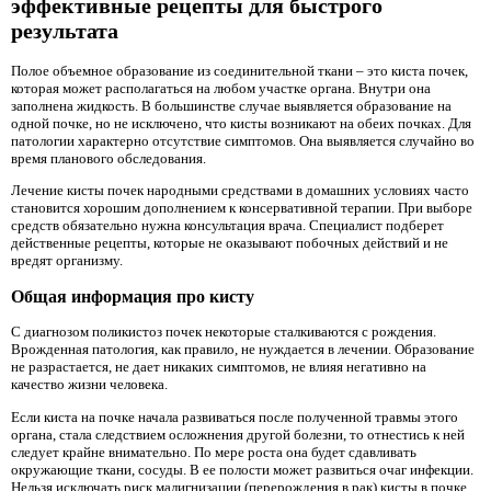
эффективные рецепты для быстрого
результата
Полое объемное образование из соединительной ткани – это киста почек,
которая может располагаться на любом участке органа. Внутри она
заполнена жидкость. В большинстве случае выявляется образование на
одной почке, но не исключено, что кисты возникают на обеих почках. Для
патологии характерно отсутствие симптомов. Она выявляется случайно во
время планового обследования.
Лечение кисты почек народными средствами в домашних условиях часто
становится хорошим дополнением к консервативной терапии. При выборе
средств обязательно нужна консультация врача. Специалист подберет
действенные рецепты, которые не оказывают побочных действий и не
вредят организму.
Общая информация про кисту
С диагнозом поликистоз почек некоторые сталкиваются с рождения.
Врожденная патология, как правило, не нуждается в лечении. Образование
не разрастается, не дает никаких симптомов, не влияя негативно на
качество жизни человека.
Если киста на почке начала развиваться после полученной травмы этого
органа, стала следствием осложнения другой болезни, то отнестись к ней
следует крайне внимательно. По мере роста она будет сдавливать
окружающие ткани, сосуды. В ее полости может развиться очаг инфекции.
Нельзя исключать риск малигнизации (перерождения в рак) кисты в почке.