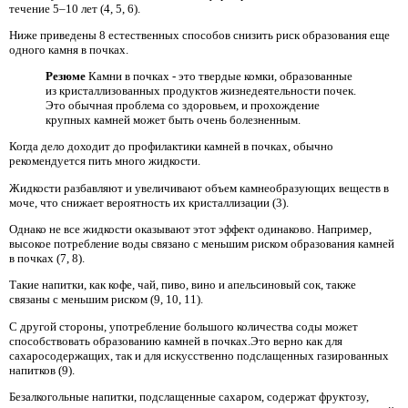
течение 5–10 лет (4, 5, 6).
Ниже приведены 8 естественных способов снизить риск образования еще
одного камня в почках.
Резюме
Камни в почках - это твердые комки, образованные
из кристаллизованных продуктов жизнедеятельности почек.
Это обычная проблема со здоровьем, и прохождение
крупных камней может быть очень болезненным.
Когда дело доходит до профилактики камней в почках, обычно
рекомендуется пить много жидкости.
Жидкости разбавляют и увеличивают объем камнеобразующих веществ в
моче, что снижает вероятность их кристаллизации (3).
Однако не все жидкости оказывают этот эффект одинаково. Например,
высокое потребление воды связано с меньшим риском образования камней
в почках (7, 8).
Такие напитки, как кофе, чай, пиво, вино и апельсиновый сок, также
связаны с меньшим риском (9, 10, 11).
С другой стороны, употребление большого количества соды может
способствовать образованию камней в почках.Это верно как для
сахаросодержащих, так и для искусственно подслащенных газированных
напитков (9).
Безалкогольные напитки, подслащенные сахаром, содержат фруктозу,