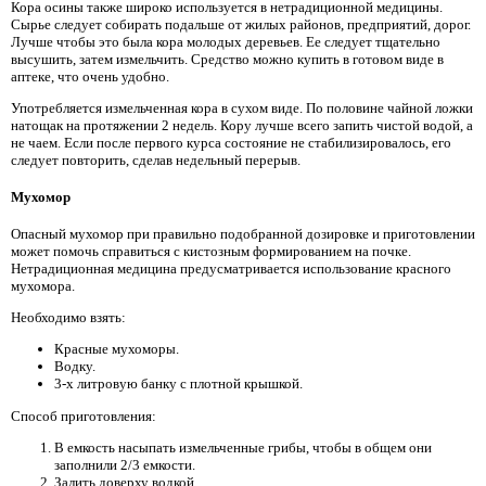
Кора осины также широко используется в нетрадиционной медицины.
Сырье следует собирать подальше от жилых районов, предприятий, дорог.
Лучше чтобы это была кора молодых деревьев. Ее следует тщательно
высушить, затем измельчить. Средство можно купить в готовом виде в
аптеке, что очень удобно.
Употребляется измельченная кора в сухом виде. По половине чайной ложки
натощак на протяжении 2 недель. Кору лучше всего запить чистой водой, а
не чаем. Если после первого курса состояние не стабилизировалось, его
следует повторить, сделав недельный перерыв.
Мухомор
Опасный мухомор при правильно подобранной дозировке и приготовлении
может помочь справиться с кистозным формированием на почке.
Нетрадиционная медицина предусматривается использование красного
мухомора.
Необходимо взять:
Красные мухоморы.
Водку.
3-х литровую банку с плотной крышкой.
Способ приготовления:
В емкость насыпать измельченные грибы, чтобы в общем они
заполнили 2/3 емкости.
Залить доверху водкой.