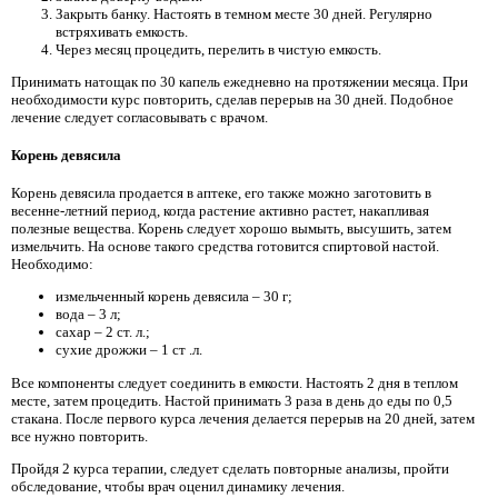
Закрыть банку. Настоять в темном месте 30 дней. Регулярно
встряхивать емкость.
Через месяц процедить, перелить в чистую емкость.
Принимать натощак по 30 капель ежедневно на протяжении месяца. При
необходимости курс повторить, сделав перерыв на 30 дней. Подобное
лечение следует согласовывать с врачом.
Корень девясила
Корень девясила продается в аптеке, его также можно заготовить в
весенне-летний период, когда растение активно растет, накапливая
полезные вещества. Корень следует хорошо вымыть, высушить, затем
измельчить. На основе такого средства готовится спиртовой настой.
Необходимо:
измельченный корень девясила – 30 г;
вода – 3 л;
сахар – 2 ст. л.;
сухие дрожжи – 1 ст .л.
Все компоненты следует соединить в емкости. Настоять 2 дня в теплом
месте, затем процедить. Настой принимать 3 раза в день до еды по 0,5
стакана. После первого курса лечения делается перерыв на 20 дней, затем
все нужно повторить.
Пройдя 2 курса терапии, следует сделать повторные анализы, пройти
обследование, чтобы врач оценил динамику лечения.