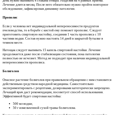
день нужно выпивать 4 стакана отвара. Разделив на 4 равных приема.
Лечение длится месяц. После него обязательно нужно пройти повторное
обследование, зафиксировав динамику патологии.
Прополис
Если у человека нет индивидуальной непереносимости продуктов
пчеловодства, то в борьбе с кистой ему поможет прополис. Следует
приготовить спиртовую настойку, соединив 1 часть прополиса с 10
частями водки. Состав нужно настоять 14 дней в закрытой бутылке в
темном месте.
Натощак следует выпивать 15 капель спиртовой настойки. Лечение
продолжается даже после стабилизации состояния, пока патология
полностью не исчезнет. Метод не подходит при наличии индивидуальной
непереносимости прополиса.
Болиголов
Опасное растение болиголов при правильном обращении с ним становится
действенным средством народной медицины. Самостоятельно
экспериментировать с рецептами, дозировками категорически запрещено.
Лечащий врач даст рекомендации, посоветует способ использования.
Эффективной будет спиртовая настойка:
500 мл водки;
50 г измельченной сухой травы болиголова.