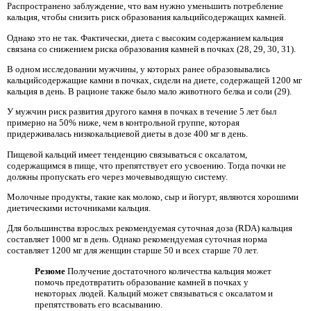
Распространено заблуждение, что вам нужно уменьшить потребление
кальция, чтобы снизить риск образования кальцийсодержащих камней.
Однако это не так. Фактически, диета с высоким содержанием кальция
связана со снижением риска образования камней в почках (28, 29, 30, 31).
В одном исследовании мужчины, у которых ранее образовывались
кальцийсодержащие камни в почках, сидели на диете, содержащей 1200 мг
кальция в день. В рационе также было мало животного белка и соли (29).
У мужчин риск развития другого камня в почках в течение 5 лет был
примерно на 50% ниже, чем в контрольной группе, которая
придерживалась низкокальциевой диеты в дозе 400 мг в день.
Пищевой кальций имеет тенденцию связываться с оксалатом,
содержащимся в пище, что препятствует его усвоению. Тогда почки не
должны пропускать его через мочевыводящую систему.
Молочные продукты, такие как молоко, сыр и йогурт, являются хорошими
диетическими источниками кальция.
Для большинства взрослых рекомендуемая суточная доза (RDA) кальция
составляет 1000 мг в день. Однако рекомендуемая суточная норма
составляет 1200 мг для женщин старше 50 и всех старше 70 лет.
Резюме
Получение достаточного количества кальция может
помочь предотвратить образование камней в почках у
некоторых людей. Кальций может связываться с оксалатом и
препятствовать его всасыванию.