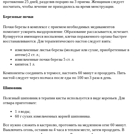
протяжении 25 дней, разделив порцию на 3 приема. Женщинам следует
посчитать, чтобы лечение не приходилось на время менструации.
Березовые почки
Почки березы в комплексе с приемом необходимых медикаментов
помогают ускорить выздоровление. Образование рассасывается, исчезает.
Купируется имеющееся воспаление, клетки пораженного органа быстрее
восстанавливаются. Для терапевтического настоя следует взять:
измельченные листья березы (молодые или сухие, приобретенные в
аптеке) 2 ст. л.;
измельченные почки березы 5 ст. л.
кипяток 1 л.
Компоненты соединить в термосе, настоять 60 минут и процедить. Пить
настой следует через полчаса после еды по 100 мл 3 раза в день.
Шиповник
Полезный шиповник в терапии кисты используется в виде кореньев. Для
отвара приготовьте:
1 л воды;
60 г сухих измельченных корней шиповника.
Все нужно сложить в кастрюлю, протомить на медленном огне 60 минут.
Выключить огонь, оставив на 4 часа в теплом месте, затем процедить. В