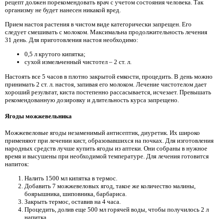
рецепт должен порекомендовать врач с учетом состояния человека. Так
организму не будет нанесен никакой вред.
Прием настоя растения в чистом виде категорически запрещен. Его
следует смешивать с молоком. Максимальна продолжительность лечения
31 день. Для приготовления настоя необходимо:
0,5 л крутого кипятка;
сухой измельченный чистотел – 2 ст. л.
Настоять все 5 часов в плотно закрытой емкости, процедить. В день можно
принимать 2 ст. л. настоя, запивая его молоком. Лечение чистотелом дает
хороший результат, киста постепенно рассасывается, исчезает. Превышать
рекомендованную дозировку и длительность курса запрещено.
Ягоды можжевельника
Можжевеловые ягоды незаменимый антисептик, диуретик. Их широко
применяют при лечении кист, образовавшихся на почках. Для изготовления
народных средств лучше купить ягоды из аптеки. Они собраны в нужное
время и высушены при необходимой температуре. Для лечения готовится
напиток:
Налить 1500 мл кипятка в термос.
Добавить 7 можжевеловых ягод, такое же количество малины,
боярышника, шиповника, барбариса.
Закрыть термос, оставив на 4 часа.
Процедить, долив еще 500 мл горячей воды, чтобы получилось 2 л
напитка.