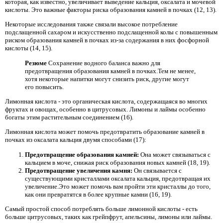
которая, как известно, увеличивает выведение кальция, оксалата и мочевой
кислоты. Это важные факторы риска образования камней в почках (12, 13).
Некоторые исследования также связали высокое потребление
подслащенной сахаром и искусственно подслащенной колы с повышенным
риском образования камней в почках из-за содержания в них фосфорной
кислоты (14, 15).
Резюме
Сохранение водного баланса важно для
предотвращения образования камней в почках.Тем не менее,
хотя некоторые напитки могут снизить риск, другие могут
его повысить.
Лимонная кислота - это органическая кислота, содержащаяся во многих
фруктах и ​​овощах, особенно в цитрусовых. Лимоны и лаймы особенно
богаты этим растительным соединением (16).
Лимонная кислота может помочь предотвратить образование камней в
почках из оксалата кальция двумя способами (17):
Предотвращение образования камней:
Она может связываться с
кальцием в моче, снижая риск образования новых камней (18, 19).
Предотвращение увеличения камня:
Он связывается с
существующими кристаллами оксалата кальция, предотвращая их
увеличение.Это может помочь вам пройти эти кристаллы до того,
как они превратятся в более крупные камни (16, 19).
Самый простой способ потреблять больше лимонной кислоты - есть
больше цитрусовых, таких как грейпфрут, апельсины, лимоны или лаймы.