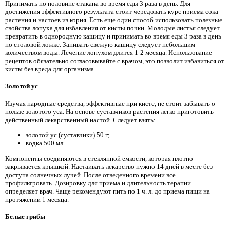
Принимать по половине стакана во время еды 3 раза в день. Для
достижения эффективного результата стоит чередовать курс приема сока
растения и настоев из корня. Есть еще один способ использовать полезные
свойства лопуха для избавления от кисты почки. Молодые листья следует
превратить в однородную кашицу и принимать во время еды 3 раза в день
по столовой ложке. Запивать свежую кашицу следует небольшим
количеством воды. Лечение лопухом длится 1-2 месяца. Использование
рецептов обязательно согласовывайте с врачом, это позволит избавиться от
кисты без вреда для организма.
Золотой ус
Изучая народные средства, эффективные при кисте, не стоит забывать о
пользе золотого уса. На основе суставчиков растения легко приготовить
действенный лекарственный настой. Следует взять:
золотой ус (суставчики) 50 г;
водка 500 мл.
Компоненты соединяются в стеклянной емкости, которая плотно
закрывается крышкой. Настаивать лекарство нужно 14 дней в месте без
доступа солнечных лучей. После отведенного времени все
профильтровать. Дозировку для приема и длительность терапии
определяет врач. Чаще рекомендуют пить по 1 ч. л. до приема пищи на
протяжении 1 месяца.
Белые грибы