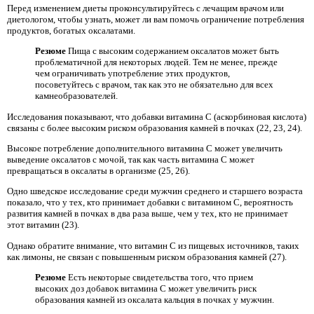
Перед изменением диеты проконсультируйтесь с лечащим врачом или
диетологом, чтобы узнать, может ли вам помочь ограничение потребления
продуктов, богатых оксалатами.
Резюме
Пища с высоким содержанием оксалатов может быть
проблематичной для некоторых людей. Тем не менее, прежде
чем ограничивать употребление этих продуктов,
посоветуйтесь с врачом, так как это не обязательно для всех
камнеобразователей.
Исследования показывают, что добавки витамина С (аскорбиновая кислота)
связаны с более высоким риском образования камней в почках (22, 23, 24).
Высокое потребление дополнительного витамина С может увеличить
выведение оксалатов с мочой, так как часть витамина С может
превращаться в оксалаты в организме (25, 26).
Одно шведское исследование среди мужчин среднего и старшего возраста
показало, что у тех, кто принимает добавки с витамином С, вероятность
развития камней в почках в два раза выше, чем у тех, кто не принимает
этот витамин (23).
Однако обратите внимание, что витамин С из пищевых источников, таких
как лимоны, не связан с повышенным риском образования камней (27).
Резюме
Есть некоторые свидетельства того, что прием
высоких доз добавок витамина С может увеличить риск
образования камней из оксалата кальция в почках у мужчин.