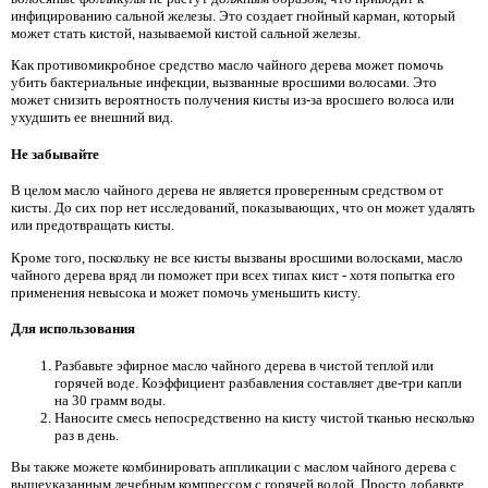
инфицированию сальной железы. Это создает гнойный карман, который
может стать кистой, называемой кистой сальной железы.
Как противомикробное средство масло чайного дерева может помочь
убить бактериальные инфекции, вызванные вросшими волосами. Это
может снизить вероятность получения кисты из-за вросшего волоса или
ухудшить ее внешний вид.
Не забывайте
В целом масло чайного дерева не является проверенным средством от
кисты. До сих пор нет исследований, показывающих, что он может удалять
или предотвращать кисты.
Кроме того, поскольку не все кисты вызваны вросшими волосками, масло
чайного дерева вряд ли поможет при всех типах кист - хотя попытка его
применения невысока и может помочь уменьшить кисту.
Для использования
Разбавьте эфирное масло чайного дерева в чистой теплой или
горячей воде. Коэффициент разбавления составляет две-три капли
на 30 грамм воды.
Наносите смесь непосредственно на кисту чистой тканью несколько
раз в день.
Вы также можете комбинировать аппликации с маслом чайного дерева с
вышеуказанным лечебным компрессом с горячей водой. Просто добавьте