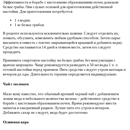
Эффективность в борьбе с кистозными образованиями почек доказали
белые грибы. Они служат основой для приготовления действенной
настойки. Для приготовления потребуется:
1 л водки;
1 кг белых грибов.
В рецепте используются исключительно шляпки. Следует отделить их,
помыть, обсушить, измельчить любым удобным способом. Затем сырье
высыпать в емкость с плотно закрывающейся крышкой и добавить водку.
Средство настаивается 14 дней в темном месте, затем его следует
процедить.
Принимать спиртовую настойку на белых грибах без консультации с
врачом запрещено. Чаще рекомендуется разводить в 50 мл воды 1 ч. л.
готовой настойки перед приемом. Пить средство следует утром натощак и
вечером до еды. Длительность терапии определяется индивидуально.
Чай с молоком
Мало кому известно, что обычный крепкий черный чай с добавлением
ложки меда и небольшого количества молока – действенное средство в
борьбе с кистозным образованием почек. Врачи рекомендуют ввести
напиток в ежедневный рацион. Лучше пить его утром и вечером.
Добавлять сахар не следует, меда будет достаточно.
Осиновая кора