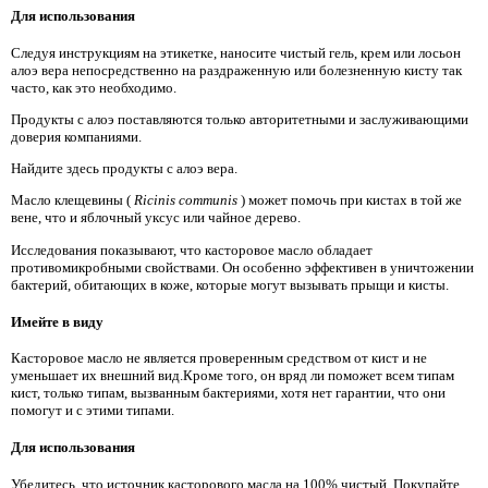
Для использования
Следуя инструкциям на этикетке, наносите чистый гель, крем или лосьон
алоэ вера непосредственно на раздраженную или болезненную кисту так
часто, как это необходимо.
Продукты с алоэ поставляются только авторитетными и заслуживающими
доверия компаниями.
Найдите здесь продукты с алоэ вера.
Масло клещевины (
Ricinis communis
) может помочь при кистах в той же
вене, что и яблочный уксус или чайное дерево.
Исследования показывают, что касторовое масло обладает
противомикробными свойствами. Он особенно эффективен в уничтожении
бактерий, обитающих в коже, которые могут вызывать прыщи и кисты.
Имейте в виду
Касторовое масло не является проверенным средством от кист и не
уменьшает их внешний вид.Кроме того, он вряд ли поможет всем типам
кист, только типам, вызванным бактериями, хотя нет гарантии, что они
помогут и с этими типами.
Для использования
Убедитесь, что источник касторового масла на 100% чистый. Покупайте