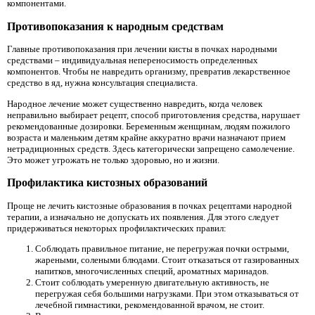
компонентами.
Противопоказания к народным средствам
Главные противопоказания при лечении кисты в почках народными
средствами – индивидуальная непереносимость определенных
компонентов. Чтобы не навредить организму, превратив лекарственное
средство в яд, нужна консультация специалиста.
Народное лечение может существенно навредить, когда человек
неправильно выбирает рецепт, способ приготовления средства, нарушает
рекомендованные дозировки. Беременным женщинам, людям пожилого
возраста и маленьким детям крайне аккуратно врачи назначают прием
нетрадиционных средств. Здесь категорически запрещено самолечение.
Это может угрожать не только здоровью, но и жизни.
Профилактика кистозных образований
Проще не лечить кистозные образования в почках рецептами народной
терапии, а изначально не допускать их появления. Для этого следует
придерживаться некоторых профилактических правил:
Соблюдать правильное питание, не перегружая почки острыми,
жареными, солеными блюдами. Стоит отказаться от газированных
напитков, многочисленных специй, ароматных маринадов.
Стоит соблюдать умеренную двигательную активность, не
перегружая себя большими нагрузками. При этом отказываться от
лечебной гимнастики, рекомендованной врачом, не стоит.