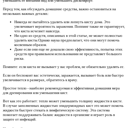
уменьшить ее внешний вид или уменьшить дискомфорт.
Перед тем, как обсуждать домашние средства, важно остановиться на
нескольких важных деталях:
Никогда не пытайтесь удалить или лопнуть кисту дома. Это
увеличивает вероятность заражения. Поппинг также не гарантирует,
что киста исчезнет навсегда.
Ни одно из средств, описанных в этой статье, не может полностью
удалить кисты.Однако наука предполагает, что они могут помочь
косвенным образом.
Даже если они еще не доказали свою эффективность, попытка этих
средств при правильном использовании не представляет большого
риска.
Помните: если киста не вызывает у вас проблем, не обязательно удалять ее.
Если он беспокоит вас эстетически, заражается, вызывает боль или быстро
увеличивается в размерах, обратитесь к врачу.
Простое тепло - наиболее рекомендуемая и эффективная домашняя мера
для дренирования или уменьшения кист.
Вот как это работает: тепло может уменьшить толщину жидкости в кисте.
В случае заполненных жидкостью эпидермоидных кист это может помочь
жидкости быстрее стекать в лимфатическую систему. Эта система
помогает поддерживать баланс жидкости в организме и играет роль в
защите от инфекций.