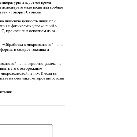
температуры и короткое время
ы используете мало воды или вообще
ва», - говорит Суонсон.
т на пищевую ценность пищи при
ания и физических упражнений в
 С, произошли в основном из-за
я. «Обработка в микроволновой печи
 формы, и создаст токсины и
олновой печи, вероятно, далеко не
ринять его с осторожным
 микроволновой печи». И если вы
стве на счетчике, которое вы готовы
питании.