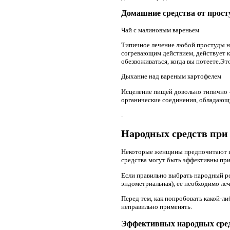
Домашние средства от прос
Чай с малиновым вареньем
Типичное лечение любой простуды н
согревающим действием, действует к
обезвоживаться, когда вы потеете.Эт
Дыхание над вареным картофелем
Исцеление пищей довольно типично -
органические соединения, обладающ
.
Народных средств при
Некоторые женщины предпочитают исп
средства могут быть эффективны при
Если правильно выбрать народный рец
эндометриальная), ее необходимо ле
Перед тем, как попробовать какой-ли
неправильно применять.
Эффективных народных сред