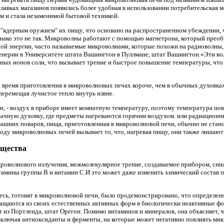
илавках магазинов появилась более удобная в использовании потребительская 
ом и стала незаменимой бытовой техникой.
 "ядерным оружием" их пищу, что основано на распространенном убеждении,
нако это не так. Микроволны работают с помощью магнетрона, который преоб
ой энергии, часто называемые микроволнами, которые похожи на радиоволны,
нерии в Университете штата Вашингтон в Пуллмане, штат Вашингтон.«Эти в
нных ионов соли, что вызывает трение и быстрое повышение температуры, чт
 время приготовления в микроволновых печах короче, чем в обычных духовках
перемещая лучистое тепло внутрь извне.
ан, - воздух в приборе имеет комнатную температуру, поэтому температура п
чную духовку, где предметы нагреваются горячим воздухом. или радиационны
ашних поваров, пища, приготовленная в микроволновой печи, обычно не стан
оду микроволновых печей вызывает то, что, нагревая пищу, они также лишают
ещества
кроволнового излучения, межмолекулярное трение, создаваемое прибором, сн
итамины группы B и витамин C.И это может даже изменить химический состав 
месь, готовят в микроволновой печи, было продемонстрировано, что определе
ащаются из своих естественных активных форм в биологически неактивные фор
т из Портленда, штат Орегон. Помимо витаминов и минералов, она объясняет,
ключая антиоксиданты и ферменты, на которые может негативно повлиять мик