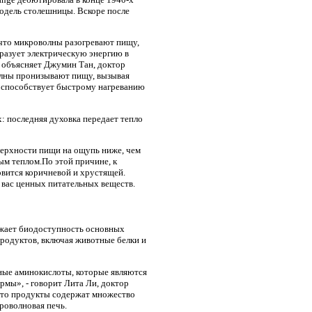
модель столешницы. Вскоре после
 что микроволны разогревают пищу,
разует электрическую энергию в
 объясняет Джумин Тан, доктор
олны пронизывают пищу, вызывая
о способствует быстрому нагреванию
: последняя духовка передает тепло
оверхности пищи на ощупь ниже, чем
м теплом.По этой причине, к
овится коричневой и хрустящей.
 вас ценных питательных веществ.
ижает биодоступность основных
продуктов, включая животные белки и
нные аминокислоты, которые являются
мы», - говорит Лита Ли, доктор
 что продукты содержат множество
роволновая печь.