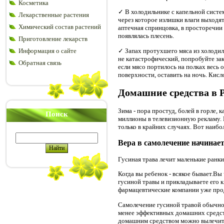
Косметика
✓ В холодильнике с капельной систем
Лекарственные растения
через которое излишки влаги выходят
Химический состав растений
аптечная спринцовка, в просторечии 
появлялась плесень.
Приготовление лекарств
✓ Запах протухшего мяса из холодил
Информация о сайте
не катастрофический, попробуйте за
Обратная связь
если мясо портилось на полках весь 
поверхности, оставить на ночь. Кисл
Домашние средства в 
Зима - пора простуд, болей в горле,
Поиск
миллионы в телевизионную рекламу. 
только в крайних случаях. Вот наиб
Вера в самолечение начинает
Гусиная трава лечит маленькие ранки
Когда вы ребенок - всякое бывает.Вы
гусиной травы и прикладываете его 
фармацевтические компании уже про
Самолечение гусиной травой обычно
менее эффективных домашних средств
домашним средством можно вылечить