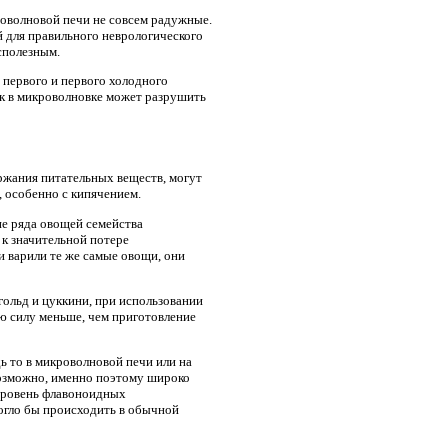
роволновой печи не совсем радужные.
 для правильного неврологического
сполезным.
 первого и первого холодного
ок в микроволновке может разрушить
ержания питательных веществ, могут
 особенно с кипячением.
ие ряда овощей семейства
 к значительной потере
 варили те же самые овощи, они
нгольд и цуккини, при использовании
ю силу меньше, чем приготовление
ь то в микроволновой печи или на
Возможно, именно поэтому широко
 уровень флавоноидных
огло бы происходить в обычной