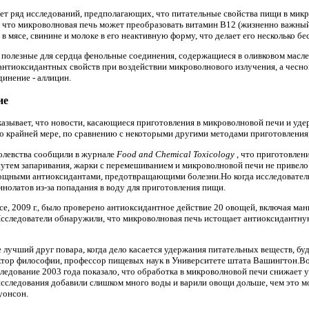
ает ряд исследований, предполагающих, что питательные свойства пищи в мик
 что микроволновая печь может преобразовать витамин B12 (жизненно важный
 мясе, свинине и молоке в его неактивную форму, что делает его несколько бе
 полезные для сердца фенольные соединения, содержащиеся в оливковом масле
 антиоксидантных свойств при воздействии микроволнового излучения, а чесн
динение - аллицин.
ие
оказывает, что новости, касающиеся приготовления в микроволновой печи и уд
о крайней мере, по сравнению с некоторыми другими методами приготовления,
олевства сообщили в журнале
Food and Chemical Toxicology
, что приготовлен
 путем запаривания, жарки с перемешиванием и микроволновой печи не привело
мощными антиоксидантами, предотвращающими болезни.Но когда исследователи
нолатов из-за попадания в воду для приготовления пищи.
nce, 2009 г., было проверено антиоксидантное действие 20 овощей, включая ма
Исследователи обнаружили, что микроволновая печь истощает антиоксидантну
 лучший друг повара, когда дело касается удержания питательных веществ, буд
доктор философии, профессор пищевых наук в Университете штата Вашингтон.
ледование 2003 года показало, что обработка в микроволновой печи снижает
сследования добавили слишком много воды и варили овощи дольше, чем это м
уонсон.