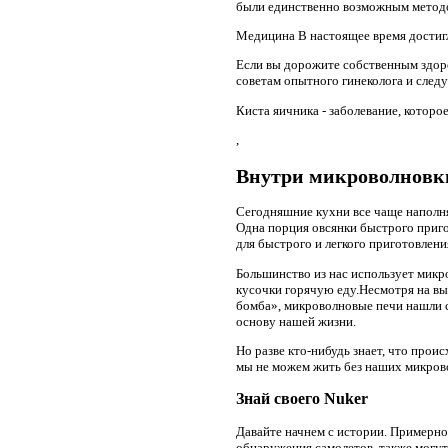
были единственно возможным методо
Медицина В настоящее время достигл
Если вы дорожите собственным здоро
советам опытного гинеколога и следу
Киста яичника - заболевание, которо
,
Внутри микроволновки
Сегодняшние кухни все чаще наполня
Одна порция овсянки быстрого приго
для быстрого и легкого приготовлени
Большинство из нас использует микр
кусочки горячую еду.Несмотря на вы
бомба», микроволновые печи нашли с
основу нашей жизни.
Но разве кто-нибудь знает, что прои
мы не можем жить без наших микрово
Знай своего Nuker
Давайте начнем с истории. Примерн
обнаружения самолетов, также могут