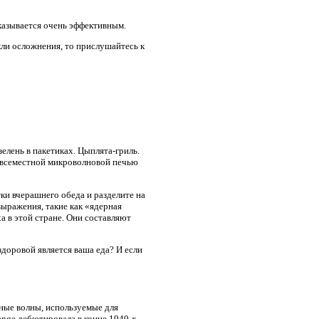
казывается очень эффективным.
ли осложнения, то прислушайтесь к
елень в пакетиках. Цыплята-гриль.
повсеместной микроволновой печью
ки вчерашнего обеда и разделите на
ыражения, такие как «ядерная
а в этой стране. Они составляют
здоровой является ваша еда? И если
ные волны, используемые для
ange дебютировала в конце 1940-х