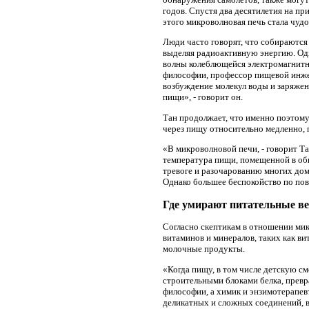
годов. Спустя два десятилетия на пр
этого микроволновая печь стала чуд
Люди часто говорят, что собираются
выделяя радиоактивную энергию. Од
волны колеблющейся электромагнитн
философии, профессор пищевой инже
возбуждение молекул воды и заряже
пищи», - говорит он.
Тан продолжает, что именно поэтому
через пищу относительно медленно, 
«В микроволновой печи, - говорит Т
температура пищи, помещенной в обы
тревоге и разочарованию многих дом
Однако большее беспокойство по пов
Где умирают питательные в
Согласно скептикам в отношении ми
витаминов и минералов, таких как в
молочные продукты.
«Когда пищу, в том числе детскую с
строительными блоками белка, превр
философии, a химик и энзимотерапев
деликатных и сложных соединений, в