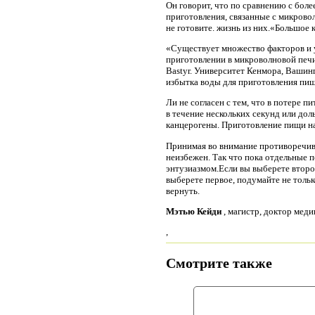
Он говорит, что по сравнению с бол
приготовления, связанные с микрово
не готовите. жизнь из них.«Большое 
«Существует множество факторов и у
приготовлении в микроволновой печи
Bastyr. Университет Кенмора, Вашинг
избытка воды для приготовления пищ
Ли не согласен с тем, что в потере 
в течение нескольких секунд или до
канцерогены. Приготовление пищи на
Принимая во внимание противоречивы
неизбежен. Так что пока отдельные п
энтузиазмом.Если вы выберете второ
выберете первое, подумайте не тольк
вернуть.
Мэтью Кейди
, магистр, доктор мед
,
Смотрите также