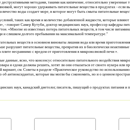
ее деструктивными методами, такими как кипячение, относительно умеренные 
лновкой, могут хорошо удерживать питательные вещества в продуктах - если в
количество воды создает море, в которое могут быть смыты питательные вещест
словий, таких как время и количество добавленной жидкости, которые влияю
», - говорит Самер Кутуби, доктор медицинских наук, профессор кафедры пит
тон. «Многие из известных потерь питательных веществ, в том числе витамина
и и слишком долгого пребывания на максимальной температуре.”
питательных веществ в основном виноваты лишняя вода или время приготовлени
льше разрушит питательные вещества, превратив их в биологически неактивные
 плите несравнимо с вредом от приготовления в микроволновой печи ».
е данные, ясно, что консенсус относительно питательного воздействия микров
овара и едоки должны решить, хотят ли они отказаться от своего нукера или п
й вариант, см. Советы в разделе «Практическое руководство по использованию
о об антиоксидантах, которые вы могли бы сэкономить, но и о ценном простран
ицинских наук, канадский диетолог, писатель, пишущий о продуктах питания и 