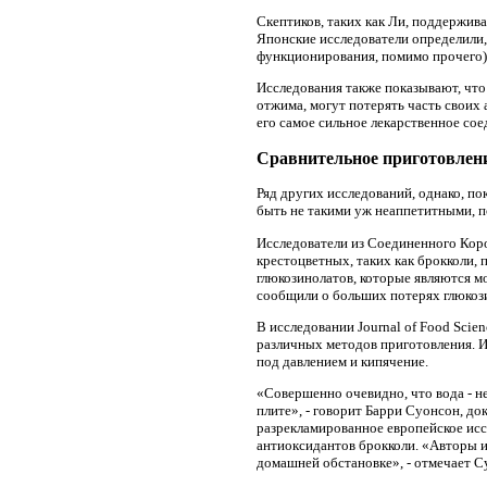
Скептиков, таких как Ли, поддержив
Японские исследователи определили,
функционирования, помимо прочего) в
Исследования также показывают, что
отжима, могут потерять часть своих
его самое сильное лекарственное сое
Сравнительное приготовлен
Ряд других исследований, однако, п
быть не такими уж неаппетитными, п
Исследователи из Соединенного Кор
крестоцветных, таких как брокколи,
глюкозинолатов, которые являются 
сообщили о больших потерях глюкози
В исследовании Journal of Food Scie
различных методов приготовления. 
под давлением и кипячение.
«Совершенно очевидно, что вода - не
плите», - говорит Барри Суонсон, 
разрекламированное европейское исс
антиоксидантов брокколи. «Авторы и
домашней обстановке», - отмечает С