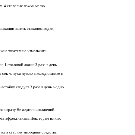
х. 4 столовые ложки мелко
 акации залить стаканом водки,
ужно тщательно измельчить
по 1 столовой ложке 3 раза в день.
 сок лопуха нужно в холодильнике в
астойку следует 3 раза в день в одно
ся к врачу.Не ждите осложнений.
лось эффективным. Некоторые из них
у же в старину народные средства