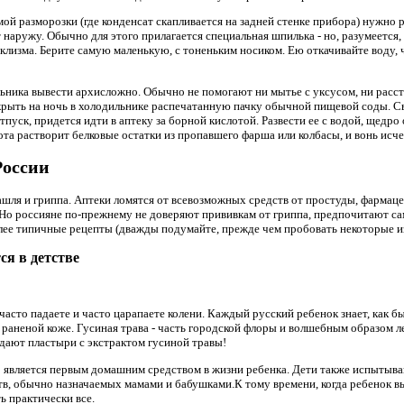
ой разморозки (где конденсат скапливается на задней стенке прибора) нужно 
 наружу. Обычно для этого прилагается специальная шпилька - но, разумеется
клизма. Берите самую маленькую, с тоненьким носиком. Ею откачивайте воду, ч
ьника вывести архисложно. Обычно не помогают ни мытье с уксусом, ни расст
крыть на ночь в холодильнике распечатанную пачку обычной пищевой соды. Св
отпуск, придется идти в аптеку за борной кислотой. Развести ее с водой, щедр
ота растворит белковые остатки из пропавшего фарша или колбасы, и вонь исче
России
 кашля и гриппа. Аптеки ломятся от всевозможных средств от простуды, фарма
Но россияне по-прежнему не доверяют прививкам от гриппа, предпочитают са
олее типичные рецепты (дважды подумайте, прежде чем пробовать некоторые из
ся в детстве
 часто падаете и часто царапаете колени. Каждый русский ребенок знает, как б
к раненой коже. Гусиная трава - часть городской флоры и волшебным образом 
дают пластыри с экстрактом гусиной травы!
 является первым домашним средством в жизни ребенка. Дети также испытыва
, обычно назначаемых мамами и бабушками.К тому времени, когда ребенок вы
 практически все.