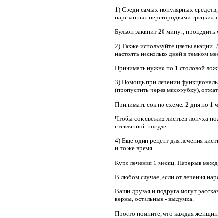
1) Среди самых популярных средств,
нарезанных перегородками грецких ор
Бульон закипит 20 минут, процедить ч
2) Также используйте цветы акации. 
настоять несколько дней в темном ме
Принимать нужно по 1 столовой ложке
3) Помощь при лечении функциональн
(пропустить через мясорубку), отжат
Принимать сок по схеме: 2 дня по 1 ча
Чтобы сок свежих листьев лопуха по
стеклянной посуде.
4) Еще один рецепт для лечения кист
и то же время.
Курс лечения 1 месяц. Перерыв между
В любом случае, если от лечения нар
Ваши друзья и подруга могут расска
верны, остальные - выдумка.
Просто помните, что каждая женщина 