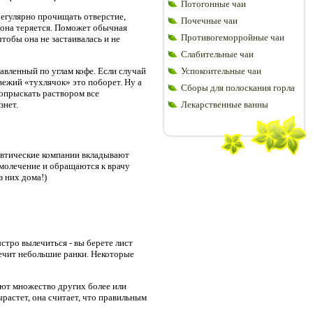
Потогонные чаи
регулярно прочищать отверстие,
Почечные чаи
, она теряется. Поможет обычная
Противогеморройные чаи
тобы она не застаивалась и не
Слабительные чаи
авленный по углам кофе. Если случай
Успокоительные чаи
ежий «тухлячок» это поборет. Ну а
Сборы для полоскания горла
о опрыскать раствором все
знет.
Лекарственные ванны
цевтические компании вкладывают
молечение и обращаются к врачу
 них дома!)
ыстро вылечиться - вы берете лист
лечит небольшие ранки. Некоторые
ют множество других более или
растет, она считает, что правильным