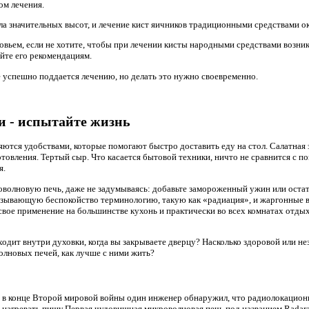
м лечения.
а значительных высот, и лечение кист яичников традиционными средствами о
вьем, если не хотите, чтобы при лечении кисты народными средствами возник
йте его рекомендациям.
е успешно поддается лечению, но делать это нужно своевременно.
 - испытайте жизнь
ются удобствами, которые помогают быстро доставить еду на стол. Салатная з
товления. Тертый сыр. Что касается бытовой техники, ничто не сравнится с 
я.
оволновую печь, даже не задумываясь: добавьте замороженный ужин или остат
зывающую беспокойство терминологию, такую ​​как «радиация», и жаргонные в
вое применение на большинстве кухонь и практически во всех комнатах отдых
сходит внутри духовки, когда вы закрываете дверцу? Насколько здоровой или не
лновых печей, как лучше с ними жить?
о в конце Второй мировой войны один инженер обнаружил, что радиолокацион
 нагревать пищу.Первая чудовищная микроволновая печь под названием Radar