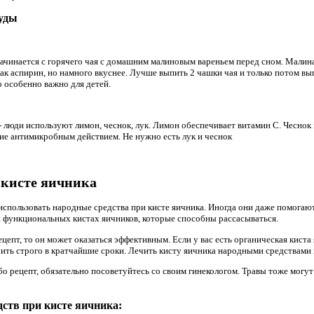
туды
ачинается с горячего чая с домашним малиновым вареньем перед сном. Малин
ак аспирин, но намного вкуснее. Лучше выпить 2 чашки чая и только потом вы
о особенно важно для детей.
 люди используют лимон, чеснок, лук. Лимон обеспечивает витамин С. Чеснок
ие антимикробным действием. Не нужно есть лук и чеснок
 кисте яичника
ользовать народные средства при кисте яичника. Иногда они даже помогают.
 функциональных кистах яичников, которые способны рассасываться.
епт, то он может оказаться эффективным. Если у вас есть органическая киста
чить строго в кратчайшие сроки. Лечить кисту яичника народными средствами 
бо рецепт, обязательно посоветуйтесь со своим гинекологом. Травы тоже могут
ств при кисте яичника: