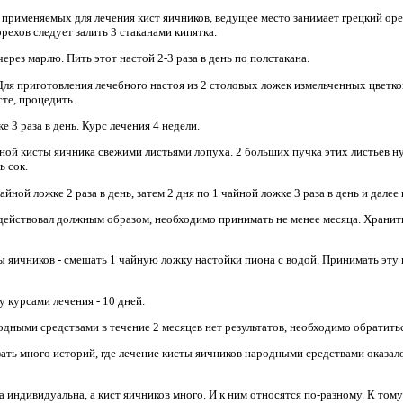
 применяемых для лечения кист яичников, ведущее место занимает грецкий оре
ехов следует залить 3 стаканами кипятка.
ерез марлю. Пить этот настой 2-3 раза в день по полстакана.
Для приготовления лечебного настоя из 2 столовых ложек измельченных цветков
сте, процедить.
 3 раза в день. Курс лечения 4 недели.
ой кисты яичника свежими листьями лопуха. 2 больших пучка этих листьев н
ь сок.
йной ложке 2 раза в день, затем 2 дня по 1 чайной ложке 3 раза в день и далее 
действовал должным образом, необходимо принимать не менее месяца. Хранить
ы яичников - смешать 1 чайную ложку настойки пиона с водой. Принимать эту н
 курсами лечения - 10 дней.
одными средствами в течение 2 месяцев нет результатов, необходимо обратить
зать много историй, где лечение кисты яичников народными средствами оказа
индивидуальна, а кист яичников много. И к ним относятся по-разному. К том