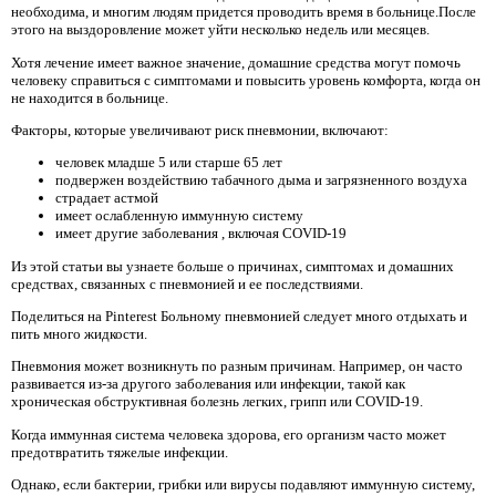
необходима, и многим людям придется проводить время в больнице.После
этого на выздоровление может уйти несколько недель или месяцев.
Хотя лечение имеет важное значение, домашние средства могут помочь
человеку справиться с симптомами и повысить уровень комфорта, когда он
не находится в больнице.
Факторы, которые увеличивают риск пневмонии, включают:
человек младше 5 или старше 65 лет
подвержен воздействию табачного дыма и загрязненного воздуха
страдает астмой
имеет ослабленную иммунную систему
имеет другие заболевания , включая COVID-19
Из этой статьи вы узнаете больше о причинах, симптомах и домашних
средствах, связанных с пневмонией и ее последствиями.
Поделиться на Pinterest Больному пневмонией следует много отдыхать и
пить много жидкости.
Пневмония может возникнуть по разным причинам. Например, он часто
развивается из-за другого заболевания или инфекции, такой как
хроническая обструктивная болезнь легких, грипп или COVID-19.
Когда иммунная система человека здорова, его организм часто может
предотвратить тяжелые инфекции.
Однако, если бактерии, грибки или вирусы подавляют иммунную систему,