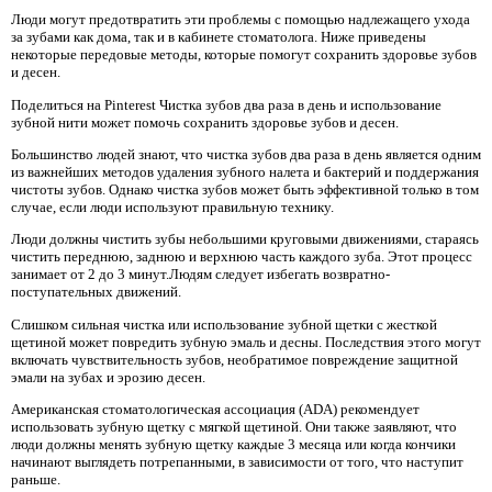
Люди могут предотвратить эти проблемы с помощью надлежащего ухода
за зубами как дома, так и в кабинете стоматолога. Ниже приведены
некоторые передовые методы, которые помогут сохранить здоровье зубов
и десен.
Поделиться на Pinterest Чистка зубов два раза в день и использование
зубной нити может помочь сохранить здоровье зубов и десен.
Большинство людей знают, что чистка зубов два раза в день является одним
из важнейших методов удаления зубного налета и бактерий и поддержания
чистоты зубов. Однако чистка зубов может быть эффективной только в том
случае, если люди используют правильную технику.
Люди должны чистить зубы небольшими круговыми движениями, стараясь
чистить переднюю, заднюю и верхнюю часть каждого зуба. Этот процесс
занимает от 2 до 3 минут.Людям следует избегать возвратно-
поступательных движений.
Слишком сильная чистка или использование зубной щетки с жесткой
щетиной может повредить зубную эмаль и десны. Последствия этого могут
включать чувствительность зубов, необратимое повреждение защитной
эмали на зубах и эрозию десен.
Американская стоматологическая ассоциация (ADA) рекомендует
использовать зубную щетку с мягкой щетиной. Они также заявляют, что
люди должны менять зубную щетку каждые 3 месяца или когда кончики
начинают выглядеть потрепанными, в зависимости от того, что наступит
раньше.