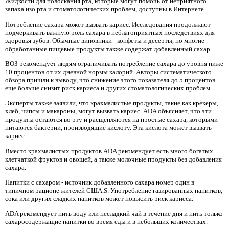
Жидкости для полоскания рта, которые могут помочь от неприятного
запаха изо рта и стоматологических проблем, доступны в Интернете.
Потребление сахара может вызвать кариес. Исследования продолжают
подчеркивать важную роль сахара в неблагоприятных последствиях для
здоровья зубов. Обычные виновники - конфеты и десерты, но многие
обработанные пищевые продукты также содержат добавленный сахар.
ВОЗ рекомендует людям ограничивать потребление сахара до уровня ниже
10 процентов от их дневной нормы калорий. Авторы систематического
обзора пришли к выводу, что снижение этого показателя до 5 процентов
еще больше снизит риск кариеса и других стоматологических проблем.
Эксперты также заявили, что крахмалистые продукты, такие как крекеры,
хлеб, чипсы и макароны, могут вызвать кариес. ADA объясняет, что эти
продукты остаются во рту и расщепляются на простые сахара, которыми
питаются бактерии, производящие кислоту. Эта кислота может вызвать
кариес.
Вместо крахмалистых продуктов ADA рекомендует есть много богатых
клетчаткой фруктов и овощей, а также молочные продукты без добавления
сахара.
Напитки с сахаром - источник добавленного сахара номер один в
типичном рационе жителей США.S. Употребление газированных напитков,
сока или других сладких напитков может повысить риск кариеса.
ADA рекомендует пить воду или несладкий чай в течение дня и пить только
сахаросодержащие напитки во время еды и в небольших количествах.