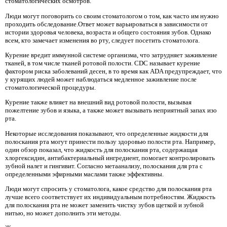
стоматологических осмотров.
Люди могут поговорить со своим стоматологом о том, как часто им нужно
проходить обследование.Ответ может варьироваться в зависимости от
истории здоровья человека, возраста и общего состояния зубов. Однако
всем, кто замечает изменения во рту, следует посетить стоматолога.
Курение вредит иммунной системе организма, что затрудняет заживление
тканей, в том числе тканей ротовой полости. CDC называет курение
фактором риска заболеваний десен, в то время как ADA предупреждает, что
у курящих людей может наблюдаться медленное заживление после
стоматологической процедуры.
Курение также влияет на внешний вид ротовой полости, вызывая
пожелтение зубов и языка, а также может вызывать неприятный запах изо
рта.
Некоторые исследования показывают, что определенные жидкости для
полоскания рта могут принести пользу здоровью полости рта. Например,
один обзор показал, что жидкость для полоскания рта, содержащая
хлоргексидин, антибактериальный ингредиент, помогает контролировать
зубной налет и гингивит. Согласно метаанализу, полоскания для рта с
определенными эфирными маслами также эффективны.
Люди могут спросить у стоматолога, какое средство для полоскания рта
лучше всего соответствует их индивидуальным потребностям. Жидкость
для полоскания рта не может заменить чистку зубов щеткой и зубной
нитью, но может дополнить эти методы.