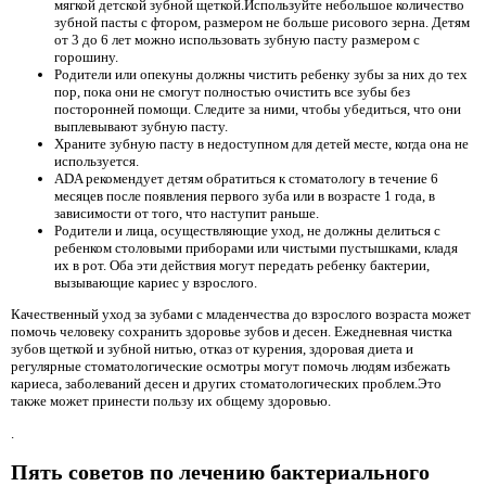
мягкой детской зубной щеткой.Используйте небольшое количество
зубной пасты с фтором, размером не больше рисового зерна. Детям
от 3 до 6 лет можно использовать зубную пасту размером с
горошину.
Родители или опекуны должны чистить ребенку зубы за них до тех
пор, пока они не смогут полностью очистить все зубы без
посторонней помощи. Следите за ними, чтобы убедиться, что они
выплевывают зубную пасту.
Храните зубную пасту в недоступном для детей месте, когда она не
используется.
ADA рекомендует детям обратиться к стоматологу в течение 6
месяцев после появления первого зуба или в возрасте 1 года, в
зависимости от того, что наступит раньше.
Родители и лица, осуществляющие уход, не должны делиться с
ребенком столовыми приборами или чистыми пустышками, кладя
их в рот. Оба эти действия могут передать ребенку бактерии,
вызывающие кариес у взрослого.
Качественный уход за зубами с младенчества до взрослого возраста может
помочь человеку сохранить здоровье зубов и десен. Ежедневная чистка
зубов щеткой и зубной нитью, отказ от курения, здоровая диета и
регулярные стоматологические осмотры могут помочь людям избежать
кариеса, заболеваний десен и других стоматологических проблем.Это
также может принести пользу их общему здоровью.
.
Пять советов по лечению бактериального