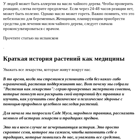
У людей может быть аллергия на масло чайного дерева. Чтобы проверить
реакцию, слегка потрите предплечье. Если через 24-48 часов реакции нет,
может быть полезно. Однако масло может гореть. Важно помнить, что это
небезопасно для беременных.Женщинам, планирующим приобрести
средства для лечения маслом чайного дерева, следует сначала
проконсультироваться с врачом.
Прочтите статью на испанском
.
Краткая история растений как медицины
Уважать все лекарства, которые живут вокруг нас.
В то время, когда мы стремимся успокоить себя без каких-либо
ограничений, растения поддерживают нас. Вот почему мы собрали
"Растения как лекарство": серию проверенных экспертами советов,
которые помогут вам раскрыть свой внутренний дух травника и
изучить, как улучшить свое физическое и психическое здоровье с
помощью природного целебного наследия растений.
Для начала мы попросили Саде Муса, народного травника, рассказать
немного об истории лекарств и традициях предков.
Это ни в коем случае не исчерпывающая история. Это просто
скромное семя, которое мы сажаем, чтобы напомнить себе о
традициях, которые появились до нас, и уважать все средства,