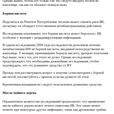
Однако важно, чтобы его только ели. Не следует вводить чеснок во
влагалище, так как он обожжет нежную кожу.
Борная кислота
Поделиться на Pinterest Употребление чеснока может снизить риск БВ,
поскольку он обладает естественным антибактериальным действием.
Исследования показывают, что борная кислота может бороться с БВ,
особенно у женщин с рецидивирующими инфекциями.
В одном исследовании 2009 года исследователи дополнили лечение
антибиотиками 600 мг борной кислоты, вводимой непосредственно во
влагалище. У женщин, принимавших борную кислоту, процент излечения
был выше, чем у тех, кто этого не делал. Однако исследование
предупреждает, что необходимы дальнейшие исследования, чтобы
подтвердить, что это домашнее средство от BV.
Прежде чем рассматривать вопрос о покупке суппозиториев с борной
кислотой, посоветуйтесь с врачом, если вы думаете об этом.
Беременным женщинам не следует использовать домашние средства.
Масло чайного дерева
Ограниченное количество исследований предполагает, что применение
масла чайного дерева может лечить симптомы БВ. Это также может
помочь при некоторых других инфекциях, таких как дрожжевые грибки.