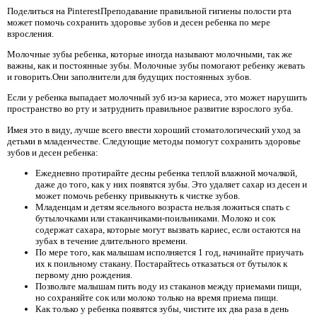
Поделиться на PinterestПреподавание правильной гигиены полости рта
может помочь сохранить здоровье зубов и десен ребенка по мере
взросления.
Молочные зубы ребенка, которые иногда называют молочными, так же
важны, как и постоянные зубы. Молочные зубы помогают ребенку жевать
и говорить.Они заполнители для будущих постоянных зубов.
Если у ребенка выпадает молочный зуб из-за кариеса, это может нарушить
пространство во рту и затруднить правильное развитие взрослого зуба.
Имея это в виду, лучше всего ввести хороший стоматологический уход за
детьми в младенчестве. Следующие методы помогут сохранить здоровье
зубов и десен ребенка:
Ежедневно протирайте десны ребенка теплой влажной мочалкой,
даже до того, как у них появятся зубы. Это удаляет сахар из десен и
может помочь ребенку привыкнуть к чистке зубов.
Младенцам и детям ясельного возраста нельзя ложиться спать с
бутылочками или стаканчиками-поильниками. Молоко и сок
содержат сахара, которые могут вызвать кариес, если остаются на
зубах в течение длительного времени.
По мере того, как малышам исполняется 1 год, начинайте приучать
их к поильному стакану. Постарайтесь отказаться от бутылок к
первому дню рождения.
Позвольте малышам пить воду из стаканов между приемами пищи,
но сохраняйте сок или молоко только на время приема пищи.
Как только у ребенка появятся зубы, чистите их два раза в день