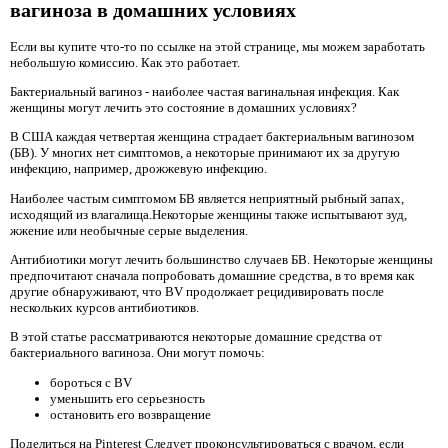
вагиноза в домашних условиях
Если вы купите что-то по ссылке на этой странице, мы можем заработать
небольшую комиссию. Как это работает.
Бактериальный вагиноз - наиболее частая вагинальная инфекция. Как
женщины могут лечить это состояние в домашних условиях?
В США каждая четвертая женщина страдает бактериальным вагинозом
(БВ). У многих нет симптомов, а некоторые принимают их за другую
инфекцию, например, дрожжевую инфекцию.
Наиболее частым симптомом БВ является неприятный рыбный запах,
исходящий из влагалища.Некоторые женщины также испытывают зуд,
жжение или необычные серые выделения.
Антибиотики могут лечить большинство случаев БВ. Некоторые женщины
предпочитают сначала попробовать домашние средства, в то время как
другие обнаруживают, что BV продолжает рецидивировать после
нескольких курсов антибиотиков.
В этой статье рассматриваются некоторые домашние средства от
бактериального вагиноза. Они могут помочь:
бороться с BV
уменьшить его серьезность
остановить его возвращение
Поделиться на Pinterest Следует проконсультироваться с врачом, если