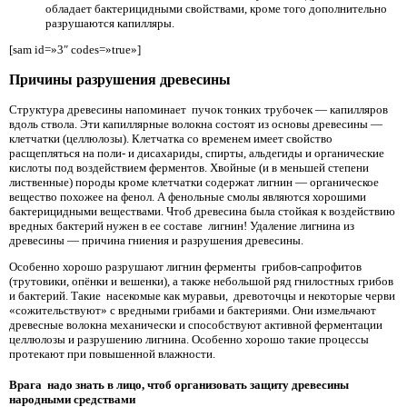
обладает бактерицидными свойствами, кроме того дополнительно
разрушаются капилляры.
[sam id=»3″ codes=»true»]
Причины разрушения древесины
Структура древесины напоминает пучок тонких трубочек — капилляров
вдоль ствола. Эти капиллярные волокна состоят из основы древесины —
клетчатки (целлюлозы). Клетчатка со временем имеет свойство
расщепляться на поли- и дисахариды, спирты, альдегиды и органические
кислоты под воздействием ферментов. Хвойные (и в меньшей степени
лиственные) породы кроме клетчатки содержат лигнин — органическое
вещество похожее на фенол. А фенольные смолы являются хорошими
бактерицидными веществами. Чтоб древесина была стойкая к воздействию
вредных бактерий нужен в ее составе лигнин! Удаление лигнина из
древесины — причина гниения и разрушения древесины.
Особенно хорошо разрушают лигнин ферменты грибов-сапрофитов
(трутовики, опёнки и вешенки), а также небольшой ряд гнилостных грибов
и бактерий. Такие насекомые как муравьи, древоточцы и некоторые черви
«сожительствуют» с вредными грибами и бактериями. Они измельчают
древесные волокна механически и способствуют активной ферментации
целлюлозы и разрушению лигнина. Особенно хорошо такие процессы
протекают при повышенной влажности.
Врага надо знать в лицо, чтоб организовать защиту древесины
народными средствами