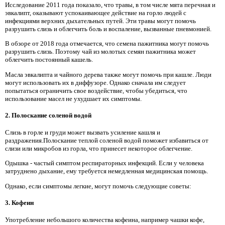
Исследование 2011 года показало, что травы, в том числе мята перечная и
эвкалипт, оказывают успокаивающее действие на горло людей с
инфекциями верхних дыхательных путей. Эти травы могут помочь
разрушить слизь и облегчить боль и воспаление, вызванные пневмонией.
В обзоре от 2018 года отмечается, что семена пажитника могут помочь
разрушить слизь. Поэтому чай из молотых семян пажитника может
облегчить постоянный кашель.
Масла эвкалипта и чайного дерева также могут помочь при кашле. Люди
могут использовать их в диффузоре. Однако сначала им следует
попытаться ограничить свое воздействие, чтобы убедиться, что
использование масел не ухудшает их симптомы.
2. Полоскание соленой водой
Слизь в горле и груди может вызвать усиление кашля и
раздражения.Полоскание теплой соленой водой поможет избавиться от
слизи или микробов из горла, что принесет некоторое облегчение.
Одышка - частый симптом респираторных инфекций. Если у человека
затруднено дыхание, ему требуется немедленная медицинская помощь.
Однако, если симптомы легкие, могут помочь следующие советы:
3. Кофеин
Употребление небольшого количества кофеина, например чашки кофе,