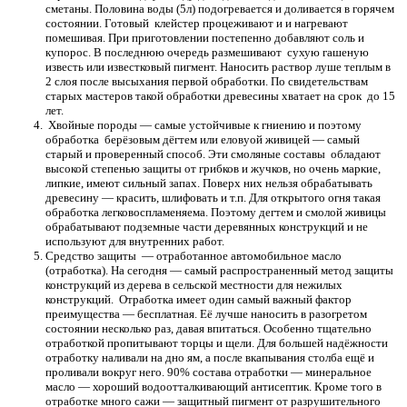
сметаны. Половина воды (5л) подогревается и доливается в горячем
состоянии. Готовый клейстер процеживают и и нагревают
помешивая. При приготовлении постепенно добавляют соль и
купорос. В последнюю очередь размешивают сухую гашеную
известь или известковый пигмент. Наносить раствор луше теплым в
2 слоя после высыхания первой обработки. По свидетельствам
старых мастеров такой обработки древесины хватает на срок до 15
лет.
Хвойные породы — самые устойчивые к гниению и поэтому
обработка берёзовым дёгтем или еловуой живицей — самый
старый и проверенный способ. Эти смоляные составы обладают
высокой степенью защиты от грибков и жучков, но очень маркие,
липкие, имеют сильный запах. Поверх них нельзя обрабатывать
древесину — красить, шлифовать и т.п. Для открытого огня такая
обработка легковоспламеняема. Поэтому дегтем и смолой живицы
обрабатывают подземные части деревянных конструкций и не
используют для внутренних работ.
Средство защиты — отработанное автомобильное масло
(отработка). На сегодня — самый распространенный метод защиты
конструкций из дерева в сельской местности для нежилых
конструкций. Отработка имеет один самый важный фактор
преимущества — бесплатная. Её лучше наносить в разогретом
состоянии несколько раз, давая впитаться. Особенно тщательно
отработкой пропитывают торцы и щели. Для большей надёжности
отработку наливали на дно ям, а после вкапывания столба ещё и
проливали вокруг него. 90% состава отработки — минеральное
масло — хороший водоотталкивающий антисептик. Кроме того в
отработке много сажи — защитный пигмент от разрушительного