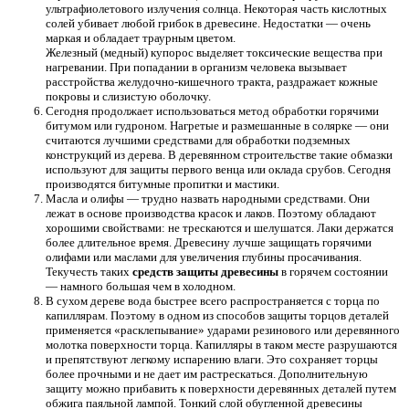
ультрафиолетового излучения солнца. Некоторая часть кислотных
солей убивает любой грибок в древесине. Недостатки — очень
маркая и обладает траурным цветом.
Железный (медный) купорос выделяет токсические вещества при
нагревании. При попадании в организм человека вызывает
расстройства желудочно-кишечного тракта, раздражает кожные
покровы и слизистую оболочку.
Сегодня продолжает использоваться метод обработки горячими
битумом или гудроном. Нагретые и размешанные в солярке — они
считаются лучшими средствами для обработки подземных
конструкций из дерева. В деревянном строительстве такие обмазки
используют для защиты первого венца или оклада срубов. Сегодня
производятся битумные пропитки и мастики.
Масла и олифы — трудно назвать народными средствами. Они
лежат в основе производства красок и лаков. Поэтому обладают
хорошими свойствами: не трескаются и шелушатся. Лаки держатся
более длительное время. Древесину лучше защищать горячими
олифами или маслами для увеличения глубины просачивания.
Текучесть таких
средств защиты древесины
в горячем состоянии
— намного большая чем в холодном.
В сухом дереве вода быстрее всего распространяется с торца по
капиллярам. Поэтому в одном из способов защиты торцов деталей
применяется «расклепывание» ударами резинового или деревянного
молотка поверхности торца. Капилляры в таком месте разрушаются
и препятствуют легкому испарению влаги. Это сохраняет торцы
более прочными и не дает им растрескаться. Дополнительную
защиту можно прибавить к поверхности деревянных деталей путем
обжига паяльной лампой. Тонкий слой обугленной древесины