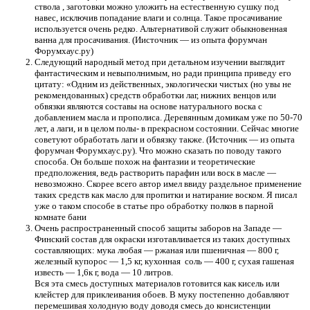
ствола , заготовки можно уложить на естественную сушку под
навес, исключив попадание влаги и солнца. Такое просачивание
используется очень редко. Альтернативой служит обыкновенная
ванна для просачивания. (Иисточник — из опыта форумчан
Форумхаус.ру)
Следующий народный метод при детальном изучении выглядит
фантастическим и невыполнимым, но ради принципа приведу его
цитату: «Одним из действенных, экологически чистых (но увы не
рекомендованных) средств обработки лаг, нижних венцов или
обвязки являются составы на основе натурального воска с
добавлением масла и прополиса. Деревянным домикам уже по 50-70
лет, а лаги, и в целом полы- в прекрасном состоянии. Сейчас многие
советуют обработать лаги и обвязку также. (Источник — из опыта
форумчан Форумхаус.ру). Что можно сказать по поводу такого
способа. Он больше похож на фантазии и теоретические
предположения, ведь растворить парафин или воск в масле —
невозможно. Скорее всего автор имел ввиду раздельное применение
таких средств как масло для пропитки и натирание воском. Я писал
уже о таком способе в статье про обработку полков в парной
комнате бани
Очень распространенный способ защиты заборов на Западе —
Финский состав для окраски изготавливается из таких доступных
составляющих: мука любая — ржаная или пшеничная — 800 г,
железный купорос — 1,5 кг, кухонная соль — 400 г, сухая гашеная
известь — 1,6к г, вода — 10 литров.
Вся эта смесь доступных материалов готовится как кисель или
клейстер для приклеивания обоев. В муку постепенно добавляют
перемешивая холодную воду доводя смесь до консистенции