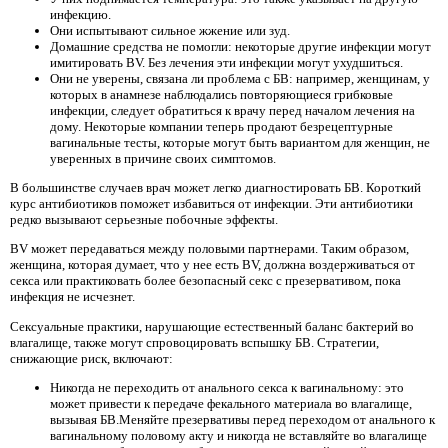
инфекцию.
Они испытывают сильное жжение или зуд.
Домашние средства не помогли: некоторые другие инфекции могут
имитировать BV. Без лечения эти инфекции могут ухудшиться.
Они не уверены, связана ли проблема с БВ: например, женщинам, у
которых в анамнезе наблюдались повторяющиеся грибковые
инфекции, следует обратиться к врачу перед началом лечения на
дому. Некоторые компании теперь продают безрецептурные
вагинальные тесты, которые могут быть вариантом для женщин, не
уверенных в причине своих симптомов.
В большинстве случаев врач может легко диагностировать БВ. Короткий
курс антибиотиков поможет избавиться от инфекции. Эти антибиотики
редко вызывают серьезные побочные эффекты.
BV может передаваться между половыми партнерами. Таким образом,
женщина, которая думает, что у нее есть BV, должна воздерживаться от
секса или практиковать более безопасный секс с презервативом, пока
инфекция не исчезнет.
Сексуальные практики, нарушающие естественный баланс бактерий во
влагалище, также могут спровоцировать вспышку БВ. Стратегии,
снижающие риск, включают:
Никогда не переходить от анального секса к вагинальному: это
может привести к передаче фекального материала во влагалище,
вызывая БВ.Меняйте презервативы перед переходом от анального к
вагинальному половому акту и никогда не вставляйте во влагалище