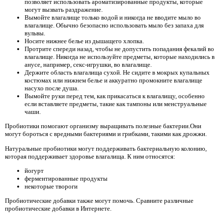
позволяет использовать ароматизированные продукты, которые
могут вызвать раздражение.
Вымойте влагалище только водой и никогда не вводите мыло во
влагалище. Обычно безопасно использовать мыло без запаха для
вульвы.
Носите нижнее белье из дышащего хлопка.
Протрите спереди назад, чтобы не допустить попадания фекалий во
влагалище. Никогда не используйте предметы, которые находились в
анусе, например, секс-игрушки, во влагалище.
Держите область влагалища сухой. Не сидите в мокрых купальных
костюмах или нижнем белье и аккуратно промокните влагалище
насухо после душа.
Вымойте руки перед тем, как прикасаться к влагалищу, особенно
если вставляете предметы, такие как тампоны или менструальные
чаши.
Пробиотики помогают организму выращивать полезные бактерии.Они
могут бороться с вредными бактериями и грибками, такими как дрожжи.
Натуральные пробиотики могут поддерживать бактериальную колонию,
которая поддерживает здоровье влагалища. К ним относятся:
йогурт
ферментированные продукты
некоторые твороги
Пробиотические добавки также могут помочь. Сравните различные
пробиотические добавки в Интернете.