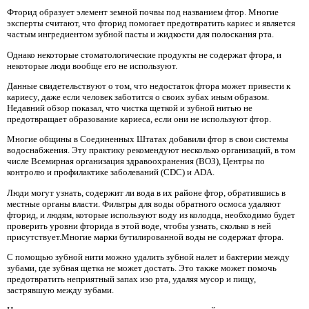
Фторид образует элемент земной почвы под названием фтор. Многие
эксперты считают, что фторид помогает предотвратить кариес и является
частым ингредиентом зубной пасты и жидкости для полоскания рта.
Однако некоторые стоматологические продукты не содержат фтора, и
некоторые люди вообще его не используют.
Данные свидетельствуют о том, что недостаток фтора может привести к
кариесу, даже если человек заботится о своих зубах иным образом.
Недавний обзор показал, что чистка щеткой и зубной нитью не
предотвращает образование кариеса, если они не используют фтор.
Многие общины в Соединенных Штатах добавили фтор в свои системы
водоснабжения. Эту практику рекомендуют несколько организаций, в том
числе Всемирная организация здравоохранения (ВОЗ), Центры по
контролю и профилактике заболеваний (CDC) и ADA.
Люди могут узнать, содержит ли вода в их районе фтор, обратившись в
местные органы власти. Фильтры для воды обратного осмоса удаляют
фторид, и людям, которые используют воду из колодца, необходимо будет
проверить уровни фторида в этой воде, чтобы узнать, сколько в ней
присутствует.Многие марки бутилированной воды не содержат фтора.
С помощью зубной нити можно удалить зубной налет и бактерии между
зубами, где зубная щетка не может достать. Это также может помочь
предотвратить неприятный запах изо рта, удаляя мусор и пищу,
застрявшую между зубами.