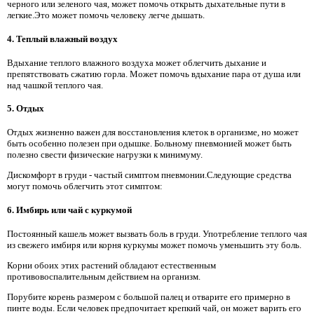
черного или зеленого чая, может помочь открыть дыхательные пути в
легкие.Это может помочь человеку легче дышать.
4. Теплый влажный воздух
Вдыхание теплого влажного воздуха может облегчить дыхание и
препятствовать сжатию горла. Может помочь вдыхание пара от душа или
над чашкой теплого чая.
5. Отдых
Отдых жизненно важен для восстановления клеток в организме, но может
быть особенно полезен при одышке. Больному пневмонией может быть
полезно свести физические нагрузки к минимуму.
Дискомфорт в груди - частый симптом пневмонии.Следующие средства
могут помочь облегчить этот симптом:
6. Имбирь или чай с куркумой
Постоянный кашель может вызвать боль в груди. Употребление теплого чая
из свежего имбиря или корня куркумы может помочь уменьшить эту боль.
Корни обоих этих растений обладают естественным
противовоспалительным действием на организм.
Порубите корень размером с большой палец и отварите его примерно в
пинте воды. Если человек предпочитает крепкий чай, он может варить его