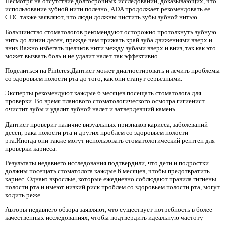
Несмотря на отсутствие долгосрочных исследований, доказывающих, что
использование зубной нити полезно, ADA продолжает рекомендовать ее.
CDC также заявляют, что люди должны чистить зубы зубной нитью.
Большинство стоматологов рекомендуют осторожно протолкнуть зубную
нить до линии десен, прежде чем прижать край зуба движениями вверх и
вниз.Важно избегать щелчков нити между зубами вверх и вниз, так как это
может вызвать боль и не удалит налет так эффективно.
Поделиться на PinterestДантист может диагностировать и лечить проблемы
со здоровьем полости рта до того, как они станут серьезными.
Эксперты рекомендуют каждые 6 месяцев посещать стоматолога для
проверки. Во время планового стоматологического осмотра гигиенист
очистит зубы и удалит зубной налет и затвердевший камень.
Дантист проверит наличие визуальных признаков кариеса, заболеваний
десен, рака полости рта и других проблем со здоровьем полости
рта.Иногда они также могут использовать стоматологический рентген для
проверки кариеса.
Результаты недавнего исследования подтвердили, что дети и подростки
должны посещать стоматолога каждые 6 месяцев, чтобы предотвратить
кариес. Однако взрослые, которые ежедневно соблюдают правила гигиены
полости рта и имеют низкий риск проблем со здоровьем полости рта, могут
ходить реже.
Авторы недавнего обзора заявляют, что существует потребность в более
качественных исследованиях, чтобы подтвердить идеальную частоту