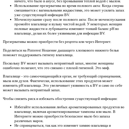
ничего, что было в анусе, без промывания теплой водой с мылом.
Использование презерватива во время полового акта: Когда сперма
смешивается с вагинальными жидкостями, это может усилить запах
уже существующей инфекции BV.
Мочеиспускание сразу после полового акта: После мочеиспускания
промойте влагалище и вульву чистой водой. У некоторых женщин
половые жидкости и лубриканты изменяют тонкий баланс pH во
влагалище, делая их более уязвимыми для инфекции BV.
Презервативы можно приобрести без рецепта или через Интернет.
Поделиться на Pinterest Ношение дышащего хлопкового нижнего белья
поможет поддерживать гигиену влагалища.
Поскольку BV может вызывать неприятный запах, многие женщины
ошибочно полагают, что это связано с плохой гигиеной. Это миф.
Влагалище - это самоочищающийся орган, не требующий спринцевания,
мыла или духов. Фактически, использование этих продуктов может
изменить pH влагалища. Это увеличивает уязвимость к BV и само по себе
может вызывать неприятный запах.
Чтобы снизить риск и избежать обострения существующей инфекции:
Избегайте использования любых ароматизированных продуктов во
влагалище, включая ароматизированные тампоны или мыло. В
Интернете можно приобрести безопасное мыло без запаха
различных марок.
Не спринцеваться, так как это изменяет химию влагалища и