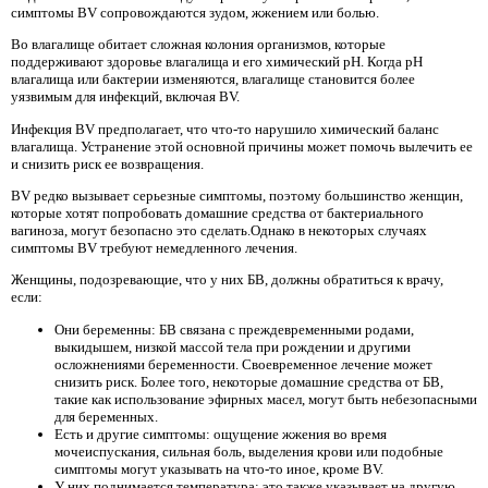
симптомы BV сопровождаются зудом, жжением или болью.
Во влагалище обитает сложная колония организмов, которые
поддерживают здоровье влагалища и его химический pH. Когда pH
влагалища или бактерии изменяются, влагалище становится более
уязвимым для инфекций, включая BV.
Инфекция BV предполагает, что что-то нарушило химический баланс
влагалища. Устранение этой основной причины может помочь вылечить ее
и снизить риск ее возвращения.
BV редко вызывает серьезные симптомы, поэтому большинство женщин,
которые хотят попробовать домашние средства от бактериального
вагиноза, могут безопасно это сделать.Однако в некоторых случаях
симптомы BV требуют немедленного лечения.
Женщины, подозревающие, что у них БВ, должны обратиться к врачу,
если:
Они беременны: БВ связана с преждевременными родами,
выкидышем, низкой массой тела при рождении и другими
осложнениями беременности. Своевременное лечение может
снизить риск. Более того, некоторые домашние средства от БВ,
такие как использование эфирных масел, могут быть небезопасными
для беременных.
Есть и другие симптомы: ощущение жжения во время
мочеиспускания, сильная боль, выделения крови или подобные
симптомы могут указывать на что-то иное, кроме BV.
У них поднимается температура: это также указывает на другую