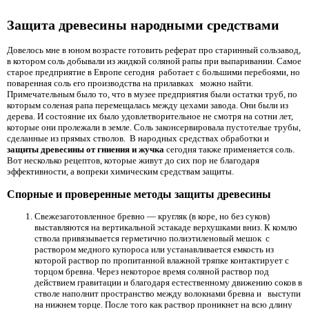
Защита древесины народными средствами
Довелось мне в юном возрасте готовить реферат про старинный сользавод,
в котором соль добывали из жидкой соляной рапы при выпаривании. Самое
старое предприятие в Европе сегодня работает с большими перебоями, но
поваренная соль его производства на прилавках можно найти.
Примечательным было то, что в музее предприятия были остатки труб, по
которым соленая рапа перемещалась между цехами завода. Они были из
дерева. И состояние их было удовлетворительное не смотря на сотни лет,
которые они пролежали в земле. Соль законсервировала пустотелые трубы,
сделанные из прямых стволов. В народных средствах обработки и
защиты древесины от гниения и жучка
сегодня также применяется соль.
Вот несколько рецептов, которые живут до сих пор не благодаря
эффективности, а вопреки химическим средствам защиты.
Спорные и проверенные методы защиты древесины
Свежезаготовленное бревно — кругляк (в коре, но без суков)
выставляются на вертикальной эстакаде верхушками вниз. К комлю
ствола привязывается герметично полиэтиленовый мешок с
раствором медного купороса или устанавливается емкость из
которой раствор по пропитанной влажной тряпке контактирует с
торцом бревна. Через некоторое время соляной раствор под
действием гравитации и благодаря естественному движению соков в
стволе наполнит пространство между волокнами бревна и выступи
на нижнем торце. После того как раствор проникнет на всю длину