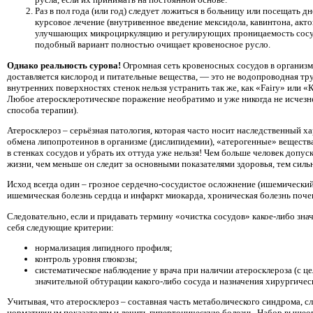
Раз в пол года (или год) следует ложиться в больницу или посещать д
курсовое лечение (внутривенное введение мексидола, кавинтона, акто
улучшающих микроциркуляцию и регулирующих проницаемость сосуди
подобный вариант полностью очищает кровеносное русло.
Однако реальность сурова!
Огромная сеть кровеносных сосудов в организме
доставляется кислород и питательные вещества, — это не водопроводная тр
внутренних поверхностях стенок нельзя устранить так же, как «Fairy» или 
Любое атеросклеротическое поражение необратимо и уже никогда не исчезн
способа терапии).
Атеросклероз – серьёзная патология, которая часто носит наследственный х
обмена липопротеинов в организме (дислипидемии), «атерогенные» веществ
в стенках сосудов и убрать их оттуда уже нельзя! Чем больше человек допус
жизни, чем меньше он следит за основными показателями здоровья, тем силь
Исход всегда один – грозное сердечно-сосудистое осложнение (ишемический
ишемическая болезнь сердца и инфаркт миокарда, хроническая болезнь почек
Следовательно, если и придавать термину «очистка сосудов» какое-либо знач
себя следующие критерии:
нормализация липидного профиля;
контроль уровня глюкозы;
систематическое наблюдение у врача при наличии атеросклероза (с ц
значительной обтурации какого-либо сосуда и назначения хирургическ
Учитывая, что атеросклероз – составная часть метаболического синдрома, сл
нормативным показателям и лечить гипертоническую болезнь. Набор вышео