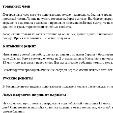
травяных чаев
Для травяных чаев следует использовать только правильно собранные травы в 
проезжей части. Лучше покупать готовые наборы в аптеке. Вы будете уверен
выращено в хороших условиях и правильно просушено.Всегда смотрите на с
хранении травы теряют свои лечебные свойства.
Заваривание травяных чаев, в отличие от обычных, лучше делать в неболь
посуде. Время заваривания - не менее получаса.
Китайский рецепт
Измельчить урожай зверобоя, цветки ромашки с почками березы и бессмертн
таре. Для чая берут столовую ложку на 2 стакана кипятка.Настаивать полчаса
15 минут до завтрака и перед сном. Для вкуса можно добавить немного меда.
Рекомендуется проводить очищение сосудов через 2 месяца каждые пять лет.
Русские рецепты
В России целители издавна использовали полевые и лесные растения для очи
Лопух и одуванчик (корни), ягоды рябины
Из них можно приготовить отвар, залить горячей водой и настоять 15 минут,
дней.Спиртованная настойка хранится дольше, а отвар готовится, как и чай,
употреблением.