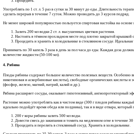
Процедить.
Употреблять по 1 ст. л. 5 раз в сутки за 30 минут до еды. Длительность тера
сделать перерыв в течение 7 суток. Можно проводить до 3 курсов подряд.
Не менее широкой популярностью пользуется спиртовая настойка на основе 
Залить 200 мл водки 2 ст. л. высушенных цветков растения.
Настоять в тёмном прохладном месте под плотно закрытой крышкой о
Процедить и хранить в холодильнике в стеклянном сосуде. Идеальная 
Принимать по 30 капель 3 раза в день за пол часа до еды. Каждая доза долж
количестве жидкости (50-100 мл).
4. Рябина
Плоды рябины содержат большое количество полезных веществ. Особенно в
никотиновая и аскорбиновые кислоты), свободные органических кислоты и 
(фосфор, железо, магний, натрий, калий и др.).
Рябина расширяет сосуды, оказывает гипотензивный, ангиопротекторный эф
Растение можно употреблять как в чистом виде (300 г плодов рябины кажды
идеально подойдёт время обеда или полдника), так и в виде отвара, которы
200 г коры рябины залить 500 мл воды.
Довести смесь до закипания и томить на медленном огне в течение 30
Процедить и перелить в стеклянный сосуд. Хранить в холодильнике.
Следует принимать по 25-30 капель 3 раза в сутки перед каждым употребл