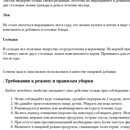
Листья люцерны только свежесрезанные, поэтому их выращивают в домашних
две столовые ложки трижды в день в течение месяца.
Лен
Не стоит пытаться выращивать лен в саду, его можно купить в аптеке в виде
измельчить и добавить в готовые блюда.
Солодка
В солодке все полезные вещества сосредоточены в корневище. Из корней приг
15 минут около двух столовых ложек измельченного корня. Принимать для оч
после еды.
Семена льна и льна можно использовать в качестве пищевой добавки
. Требования к режиму и правилам уборки
. Любое лечебное свойство оказывает свое действие только при соблюдении
Четко соблюдайте курс очищения, сделайте перерыв на 2 недели, зате
Не давайте приготовленную пищу детям. Убирать им пока нечего.
Рекомендуется менять или комбинировать методы в течение года.
На весь период очищения (хорошо бы навсегда) соблюдать диету. Нел
напитки, жирные или копченые продукты, острые соусы, газированну
При отсутствии противопоказаний необходимо пить более чистую фил
Включите в пищевой режим продукты, снижающие холестерин: отварн