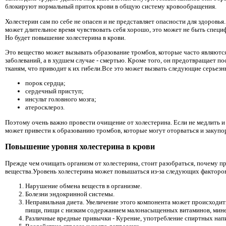
блокируют нормальный приток крови в общую систему кровообращения.
Холестерин сам по себе не опасен и не представляет опасности для здоровья.
может длительное время чувствовать себя хорошо, это может не быть специ
Но будет повышение холестерина в крови.
Это вещество может вызывать образование тромбов, которые часто являютс
заболеваний, а в худшем случае - смертью. Кроме того, он предотвращает п
тканям, что приводит к их гибели.Все это может вызвать следующие серьезн
порок сердца;
сердечный приступ;
инсульт головного мозга;
атеросклероз.
Поэтому очень важно провести очищение от холестерина. Если не медлить и 
может привести к образованию тромбов, которые могут оторваться и закупо
Повышение уровня холестерина в крови
Прежде чем очищать организм от холестерина, стоит разобраться, почему 
вещества.Уровень холестерина может повышаться из-за следующих факторо
Нарушение обмена веществ в организме.
Болезни эндокринной системы.
Неправильная диета. Увеличение этого компонента может происходит
пищи, пищи с низким содержанием малонасыщенных витаминов, минер
Различные вредные привычки - Курение, употребление спиртных напи