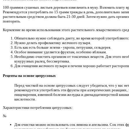
100 граммов сушеных листьев деревьев измельчить в муку. Взломать плату в
Рекомендуется употреблять по 15 грамм трижды в день, дополнительно запи
растительным средством должна быть 21-30 дней. Затем нужно дать организм
повторить.
Кормление во время использования этого растительного лекарственного сред
Обязательно нужно соблюдать диету, во время которой употребляютс
Нужно делать профилактику желчного пузыря.
Есть как есть больше зелени - укропа, петрушки, сельдерея.
Особое внимание уделяется фруктам, особенно яблокам.
Необходимо очистить организм от токсичных веществ. Для этого нео
кукурузных рылец, бессмертника.
Для очищения желчного пузыря и печени хорошо работает растороп
Рецепты на основе цитрусовых
Перед чисткой на основе цитрусовых следует убедиться, что у вас не
рекомендуется употреблять эти фрукты при аллергических реакциях, 
пищеварения, язвенной болезни желудка и двенадцатиперстной кишки
кислотности.
Характеристики потребления цитрусовых:
№
Для очистки можно использовать сок лимона и апельсина. Сок этих ф