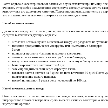
Часто борьба с холестериновыми бляшками осуществляется при помощи чес
очистить от тромбов и холестерина сосудистую систему, а также лечить такие
этих случаях его дополняют лимоном. Популярность этих компонентов в наро
что эти компоненты являются прекрасными антиоксидантами.
Настой чеснока и лимона
Для очистки сосудов от холестерина применяется настой на основе чеснока 
средства выглядит следующим образом:
4 головки чеснока нужно очистить от кожуры и разделить на зубчики;
гвоздики пропустить через мясорубку или измельчить в блендере;
Затем
пришлось промыть 4 лимона и нарезать кусочками;
лимоны также измельчить на мясорубке или блендере;
пасту из чеснока и лимона поместить в стеклянную банку и залить те
Банк закрывается и настаивается 3 дня;
затем процедить настой через марлевую ткань;
готового настоя хватает на 7 дней, но пить в течение 30 дней.Поэтому
приготовлению нового напитка;
настой принимают 3 раза в день перед едой по 100 мл.
Настой из чеснока, лимона и меда
Очистить кровь от холестерина можно с помощью чеснока, лимона и натура
ингредиентов помогает в короткие сроки вывести излишек холестерина, нас
внутренних органов.