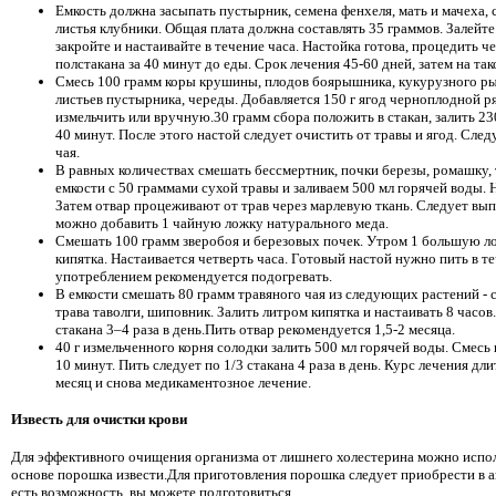
Емкость должна засыпать пустырник, семена фенхеля, мать и мачеха, 
листья клубники. Общая плата должна составлять 35 граммов. Залейте
закройте и настаивайте в течение часа. Настойка готова, процедить 
полстакана за 40 минут до еды. Срок лечения 45-60 дней, затем на та
Смесь 100 грамм коры крушины, плодов боярышника, кукурузного ры
листьев пустырника, череды. Добавляется 150 г ягод черноплодной 
измельчить или вручную.30 грамм сбора положить в стакан, залить 23
40 минут. После этого настой следует очистить от травы и ягод. Следу
чая.
В равных количествах смешать бессмертник, почки березы, ромашку,
емкости с 50 граммами сухой травы и заливаем 500 мл горячей воды. Н
Затем отвар процеживают от трав через марлевую ткань. Следует вып
можно добавить 1 чайную ложку натурального меда.
Смешать 100 грамм зверобоя и березовых почек. Утром 1 большую ло
кипятка. Настаивается четверть часа. Готовый настой нужно пить в т
употреблением рекомендуется подогревать.
В емкости смешать 80 грамм травяного чая из следующих растений - 
трава таволги, шиповник. Залить литром кипятка и настаивать 8 часов
стакана 3–4 раза в день.Пить отвар рекомендуется 1,5-2 месяца.
40 г измельченного корня солодки залить 500 мл горячей воды. Смесь
10 минут. Пить следует по 1/3 стакана 4 раза в день. Курс лечения дл
месяц и снова медикаментозное лечение.
Известь для очистки крови
Для эффективного очищения организма от лишнего холестерина можно испол
основе порошка извести.Для приготовления порошка следует приобрести в ап
есть возможность, вы можете подготовиться.