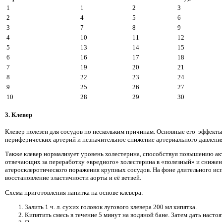
1
1
2
3
2
4
5
6
3
7
8
9
4
10
11
12
5
13
14
15
6
16
17
18
7
19
20
21
8
22
23
24
9
25
26
27
10
28
29
30
3. Клевер
Клевер полезен для сосудов по нескольким причинам. Основные его эффект
периферических артерий и незначительное снижение артериального давлени
Также клевер нормализует уровень холестерина, способствуя повышению ак
отвечающих за переработку «вредного» холестерина в «полезный» и сниж
атеросклеротического поражения крупных сосудов. На фоне длительного исп
восстановление эластичности аорты и её ветвей.
Схема приготовления напитка на основе клевера:
Залить 1 ч. л. сухих головок лугового клевера 200 мл кипятка.
Кипятить смесь в течение 5 минут на водяной бане. Затем дать настоя