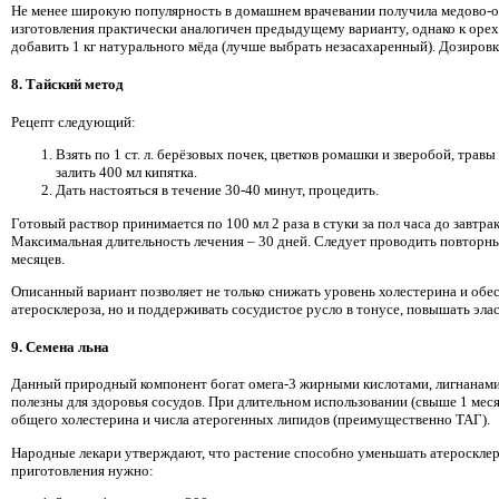
Не менее широкую популярность в домашнем врачевании получила медово-о
изготовления практически аналогичен предыдущему варианту, однако к оре
добавить 1 кг натурального мёда (лучше выбрать незасахаренный). Дозировк
8. Тайский метод
Рецепт следующий:
Взять по 1 ст. л. берёзовых почек, цветков ромашки и зверобой, трав
залить 400 мл кипятка.
Дать настояться в течение 30-40 минут, процедить.
Готовый раствор принимается по 100 мл 2 раза в стуки за пол часа до завтрак
Максимальная длительность лечения – 30 дней. Следует проводить повторн
месяцев.
Описанный вариант позволяет не только снижать уровень холестерина и об
атеросклероза, но и поддерживать сосудистое русло в тонусе, повышать эла
9. Семена льна
Данный природный компонент богат омега-3 жирными кислотами, лигнанами 
полезны для здоровья сосудов. При длительном использовании (свыше 1 мес
общего холестерина и числа атерогенных липидов (преимущественно ТАГ).
Народные лекари утверждают, что растение способно уменьшать атеросклер
приготовления нужно: