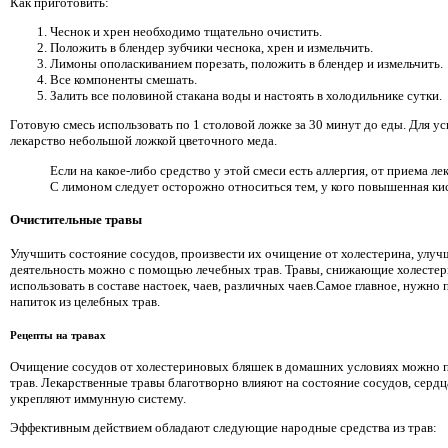
Как приготовить:
Чеснок и хрен необходимо тщательно очистить.
Положить в блендер зубчики чеснока, хрен и измельчить.
Лимоны ополаскиванием порезать, положить в блендер и измельчить.
Все компоненты смешать.
Залить все половиной стакана воды и настоять в холодильнике сутки.
Готовую смесь использовать по 1 столовой ложке за 30 минут до еды. Для у
лекарство небольшой ложкой цветочного меда.
Если на какое-либо средство у этой смеси есть аллергия, от приема ле
С лимоном следует осторожно относиться тем, у кого повышенная кис
Очистительные травы
Улучшить состояние сосудов, произвести их очищение от холестерина, улу
деятельность можно с помощью лечебных трав. Травы, снижающие холесте
использовать в составе настоек, чаев, различных чаев.Самое главное, нужно
напиток из целебных трав.
Рецепты на травах
Очищение сосудов от холестериновых бляшек в домашних условиях можно 
трав. Лекарственные травы благотворно влияют на состояние сосудов, сердц
укрепляют иммунную систему.
Эффективным действием обладают следующие народные средства из трав: