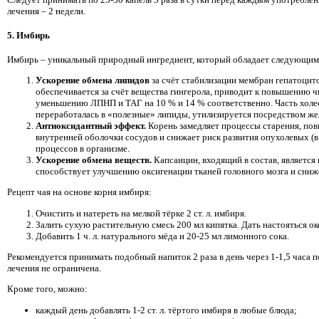
лечения – 2 недели.
5. Имбирь
Имбирь – уникальный природный ингредиент, который обладает следующим
Ускорение обмена липидов
за счёт стабилизации мембран гепатоцит
обеспечивается за счёт вещества гингерола, приводит к повышению 
уменьшению ЛПНП и ТАГ на 10 % и 14 % соответственно. Часть холес
переработалась в «полезные» липиды, утилизируется посредством же
Антиоксидантный эффект.
Корень замедляет процессы старения, по
внутренней оболочки сосудов и снижает риск развития опухолевых (в
процессов в организме.
Ускорение обмена веществ.
Капсаицин, входящий в состав, являетс
способствует улучшению оксигенации тканей головного мозга и сниж
Рецепт чая на основе корня имбиря:
Очистить и натереть на мелкой тёрке 2 ст. л. имбиря.
Залить сухую растительную смесь 200 мл кипятка. Дать настояться ок
Добавить 1 ч. л. натурального мёда и 20-25 мл лимонного сока.
Рекомендуется принимать подобный напиток 2 раза в день через 1-1,5 часа 
лечения не ограничена.
Кроме того, можно:
каждый день добавлять 1-2 ст. л. тёртого имбиря в любые блюда;