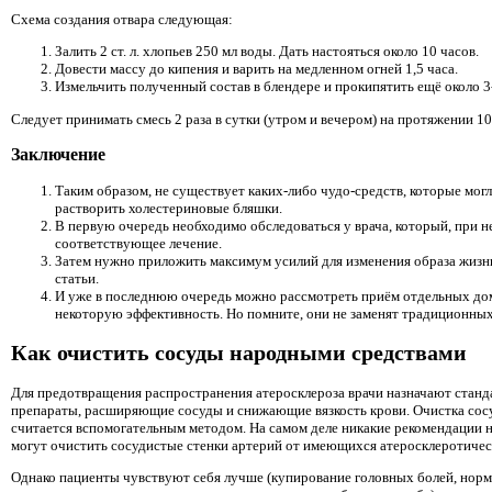
Схема создания отвара следующая:
Залить 2 ст. л. хлопьев 250 мл воды. Дать настояться около 10 часов.
Довести массу до кипения и варить на медленном огней 1,5 часа.
Измельчить полученный состав в блендере и прокипятить ещё около 3
Следует принимать смесь 2 раза в сутки (утром и вечером) на протяжении 10
Заключение
Таким образом, не существует каких-либо чудо-средств, которые мог
растворить холестериновые бляшки.
В первую очередь необходимо обследоваться у врача, который, при н
соответствующее лечение.
Затем нужно приложить максимум усилий для изменения образа жизни
статьи.
И уже в последнюю очередь можно рассмотреть приём отдельных д
некоторую эффективность. Но помните, они не заменят традиционных
Как очистить сосуды народными средствами
Для предотвращения распространения атеросклероза врачи назначают станд
препараты, расширяющие сосуды и снижающие вязкость крови. Очистка со
считается вспомогательным методом. На самом деле никакие рекомендации н
могут очистить сосудистые стенки артерий от имеющихся атеросклеротичес
Однако пациенты чувствуют себя лучше (купирование головных болей, норм