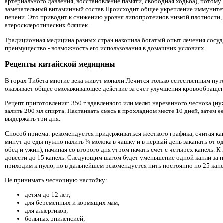
артериального давления, восстановление памяти, свободная ходьба), потому
замечательный витаминный состав.Происходит общее укрепление иммунитет
печени. Это приводит к снижению уровня липопротеинов низкой плотности,
атеросклеротических бляшек.
Традиционная медицина разных стран накопила богатый опыт лечения сосуд
преимущество - возможность его использования в домашних условиях.
Рецепты китайской медицины
В горах Тибета многие века живут монахи.Лечится только естественным пут
оказывает общее омолаживающее действие за счет улучшения кровообращен
Рецепт приготовления: 350 г вдавленного или мелко нарезанного чеснока (н
залить 200 мл спирта. Настаивать смесь в прохладном месте 10 дней, затем 
выдержать три дня.
Способ приема: рекомендуется придерживаться жесткого графика, считая ка
минут до еды нужно налить ¼ молока в чашку и в первый день закапать от одн
обед и ужин), начиная со второго дня утром начать счет с четырех капель. К
довести до 15 капель. Следующим шагом будет уменьшение одной капли за
приходим к нулю, но в дальнейшем рекомендуется пить постоянно по 25 капе
Не принимать чесночную настойку:
детям до 12 лет;
для беременных и кормящих мам;
для аллергиков;
больных эпилепсией;