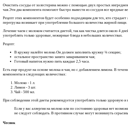
Очистить сосуды от холестерина можно с помощью двух простых ингредиен
чая.Эти два компонента помогают быстро вывести из сосудов все вредные в
Рецепт этих компонентов будет особенно подходящим для тех, кто страдает л
перегрузка возникает при употреблении большого количества жирной пищи.
Лечение чаем с молоком считается диетой, так как чистка длится около 4 дн
употреблять только здоровые, нежирные блюда в небольших количествах.
Рецепт:
В кружку налейте молоко.Он должен заполнить кружку ¼ секцию;
остальное пространство занято завариванием чая;
Готовый напиток нужно пить каждые 2,5 часа.
Есть еще продукт на основе молока и чая, но с добавлением лимона. В течен
компоненты в следующих количествах:
Молоко - 1 л.
Лимон - 3 шт.
Чай - 500 мл.
При соблюдении этой диеты рекомендуется употреблять только здоровую и 
Если у вас аллергия на молоко или по состоянию здоровья нет возмож
не следует соблюдать. В противном случае могут возникнуть серьезн
Чеснок