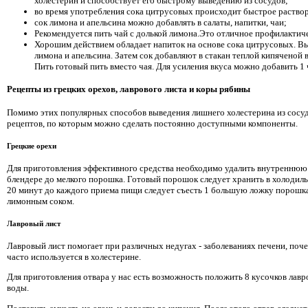
холестерин и способствует его быстрому выведению из сосудов;
во время употребления сока цитрусовых происходит быстрое раствор
сок лимона и апельсина можно добавлять в салаты, напитки, чаи;
Рекомендуется пить чай с долькой лимона.Это отличное профилактиче
Хорошим действием обладает напиток на основе сока цитрусовых. В
лимона и апельсина. Затем сок добавляют в стакан теплой кипяченой 
Пить готовый пить вместо чая. Для усиления вкуса можно добавить 1 
Рецепты из грецких орехов, лаврового листа и коры рябины
Помимо этих популярных способов выведения лишнего холестерина из сосуд
рецептов, по которым можно сделать постоянно доступными компоненты.
Грецкие орехи
Для приготовления эффективного средства необходимо удалить внутреннюю ч
блендере до мелкого порошка. Готовый порошок следует хранить в холодиль
20 минут до каждого приема пищи следует съесть 1 большую ложку порошка 
лимонным соком.
Лавровый лист
Лавровый лист помогает при различных недугах - заболеваниях печени, поче
часто используется в холестерине.
Для приготовления отвара у нас есть возможность положить 8 кусочков лавро
воды.