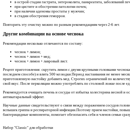
в острой стадии гастрита, энтероколита, панкреатита, заболеваний пе
при цистите и обострении патологии почек;
при наличии аденомы простаты у мужчин;
в стадии обострения геморроя.
Повторить эту очистку можно по разным рекомендациям через 2-6 лет.
Другие комбинации на основе чеснока
Рекомендации несколько отличаются по составу:
чеснок + лимон;
чеснок + лимон + мед;
чеснок + лимон + лавровый лист.
Рецепт приготовления: скрутить лимон с двумя крупными головками чеснока
последнем способе) и влить 500 мл водки.Период настаивания не менее меся
приготовленную настойку добавить мед. Строгих ограничений по количеству
свой вкус. После перколяции можно употреблять по столовой ложке после ед
Рекомендуется очищать печень и сосуды от избытка холестерина весной и о
антикатаральный эффект.
Научные данные свидетельствуют о связи между поражением сосудов головн
вспышек гриппа и респираторной инфекции.Поэтому прием настойки, пов
бактерицидные компоненты, помогает обезопасить себя и членов семьи сразу
Набор "Classic" для обработки