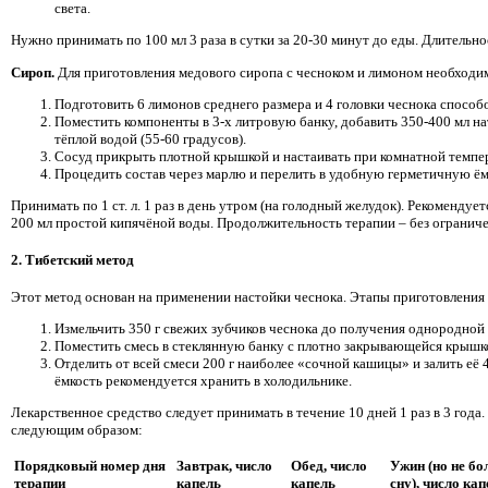
света.
Нужно принимать по 100 мл 3 раза в сутки за 20-30 минут до еды. Длительнос
Сироп.
Для приготовления медового сиропа с чесноком и лимоном необходи
Подготовить 6 лимонов среднего размера и 4 головки чеснока спосо
Поместить компоненты в 3-х литровую банку, добавить 350-400 мл на
тёплой водой (55-60 градусов).
Сосуд прикрыть плотной крышкой и настаивать при комнатной темпер
Процедить состав через марлю и перелить в удобную герметичную ём
Принимать по 1 ст. л. 1 раз в день утром (на голодный желудок). Рекомендуе
200 мл простой кипячёной воды. Продолжительность терапии – без огранич
2. Тибетский метод
Этот метод основан на применении настойки чеснока. Этапы приготовлени
Измельчить 350 г свежих зубчиков чеснока до получения однородной
Поместить смесь в стеклянную банку с плотно закрывающейся крышко
Отделить от всей смеси 200 г наиболее «сочной кашицы» и залить её 
ёмкость рекомендуется хранить в холодильнике.
Лекарственное средство следует принимать в течение 10 дней 1 раз в 3 года
следующим образом:
Порядковый номер дня
Завтрак, число
Обед, число
Ужин (но не бол
терапии
капель
капель
сну), число кап