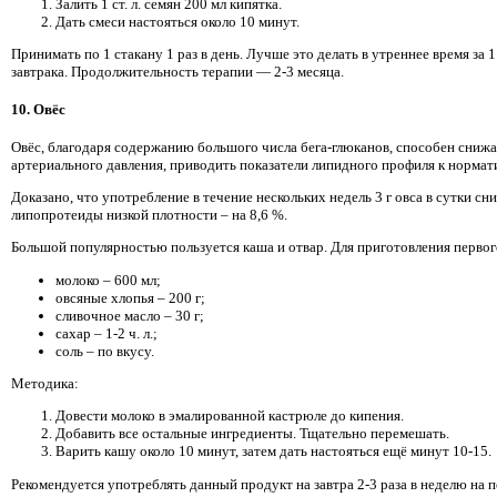
Залить 1 ст. л. семян 200 мл кипятка.
Дать смеси настояться около 10 минут.
Принимать по 1 стакану 1 раз в день. Лучше это делать в утреннее время за 1
завтрака. Продолжительность терапии — 2-3 месяца.
10. Овёс
Овёс, благодаря содержанию большого числа бега-глюканов, способен снижа
артериального давления, приводить показатели липидного профиля к нормат
Доказано, что употребление в течение нескольких недель 3 г овса в сутки сн
липопротеиды низкой плотности – на 8,6 %.
Большой популярностью пользуется каша и отвар. Для приготовления первог
молоко – 600 мл;
овсяные хлопья – 200 г;
сливочное масло – 30 г;
сахар – 1-2 ч. л.;
соль – по вкусу.
Методика:
Довести молоко в эмалированной кастрюле до кипения.
Добавить все остальные ингредиенты. Тщательно перемешать.
Варить кашу около 10 минут, затем дать настояться ещё минут 10-15.
Рекомендуется употреблять данный продукт на завтра 2-3 раза в неделю на 