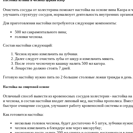
Настойка из вина и чеснока церкви Каор
Очистить сосуды от холестерина поможет настойка на основе вина Каора и ч
улучшить структуру сосудов, нормализует деятельность внутренних органо
Для приготовления настойки потребуются следующие компоненты:
500 мл сакраментального вина;
головки чеснока.
Состав настойки следующий:
Чеснок нужно измельчить на зубчики.
Далее следует очистить зубы от шкур и измельчить мякоть.
После этого чесночную кашицу налить 500 мл кагора.
Лекарство должно стоять 7 дней.
Готовую настойку нужно пить по 2 большие столовые ложки трижды в день.
Настойка на спиртовой основе
Отличный способ вывести из кровеносных сосудов холестерин - настойка н
и чеснока, в состав настойки входит липовый мед, настойка прополиса. Вме
быстрое очищение сосудов, улучшают работу кровеносной системы и сердц
Как готовится настойка:
несколько головок чеснока, будет достаточно 4-5 штук, зубчики нужно
чеснок измельчить в блендере или через мясорубку;
чесночную пасту залить 200 мл спирта и оставить настаиваться в тем