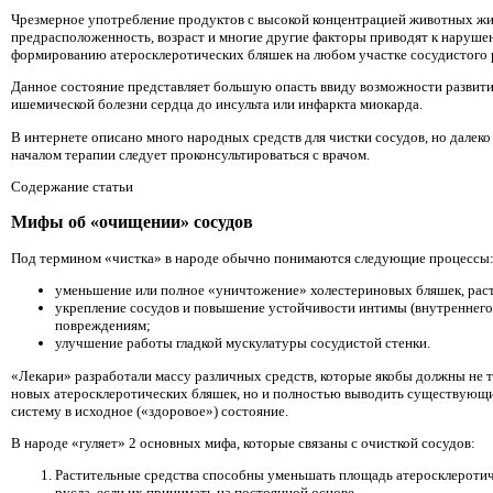
Чрезмерное употребление продуктов с высокой концентрацией животных жи
предрасположенность, возраст и многие другие факторы приводят к наруше
формированию атеросклеротических бляшек на любом участке сосудистого 
Данное состояние представляет большую опасть ввиду возможности развити
ишемической болезни сердца до инсульта или инфаркта миокарда.
В интернете описано много народных средств для чистки сосудов, но далеко
началом терапии следует проконсультироваться с врачом.
Содержание статьи
Мифы об «очищении» сосудов
Под термином «чистка» в народе обычно понимаются следующие процессы
уменьшение или полное «уничтожение» холестериновых бляшек, рас
укрепление сосудов и повышение устойчивости интимы (внутреннего
повреждениям;
улучшение работы гладкой мускулатуры сосудистой стенки.
«Лекари» разработали массу различных средств, которые якобы должны не 
новых атеросклеротических бляшек, но и полностью выводить существующи
систему в исходное («здоровое») состояние.
В народе «гуляет» 2 основных мифа, которые связаны с очисткой сосудов:
Растительные средства способны уменьшать площадь атеросклеротич
русла, если их принимать на постоянной основе.