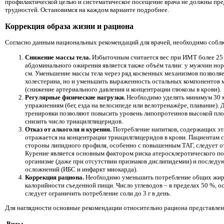
профилактической целью и систематическое посещение врача не должны пре
трудностей. Остановимся на каждом варианте подробнее.
Коррекция образа жизни и рациона
Согласно данным национальных рекомендаций для врачей, необходимо соб
Снижение массы тела.
Избыточным считается вес при ИМТ более 25
абдоминального ожирения является также объём талии: у мужчин норм
см. Уменьшение массы тела через ряд косвенных механизмов позволяе
холестерина, но и уменьшить выраженность остальных компонентов 
(снижение артериального давления и концентрации глюкозы в крови).
Регулярные физические нагрузки.
Необходимо уделять минимум 30 м
упражнениям (бег, езда на велосипеде или велотренажёре, плавание). 
тренировки позволяют повысить уровень липопротеинов высокой пло
снизить число триацилглицеридов.
Отказ от алкоголя и курения.
Потребление напитков, содержащих эт
отражается на концентрации триацилглицеридов в крови. Пациентам 
стороны липидного профиля, особенно с повышенным ТАГ, следует от
Курение является основным фактором риска атеросклеротического п
организме (даже при отсутствии признаков дислипидемии) и последу
осложнений (ИБС и инфаркт миокарда).
Коррекция рациона.
Необходимо уменьшить потребление общих жир
калорийности съеденной пищи. Число углеводов – в пределах 50 %, ос
следует ограничить потребление соли до 3 г в день.
Для наглядности основные рекомендации относительно рациона представлен
Виды