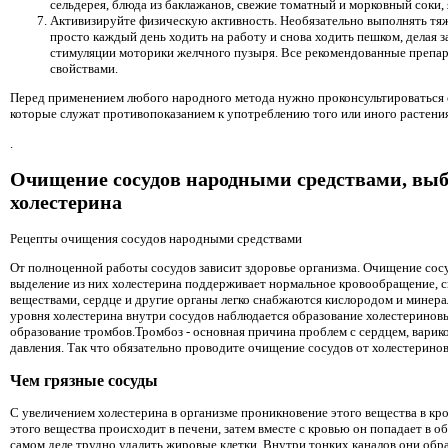
сельдерея, блюда из баклажанов, свежие томатный и морковный соки,
Активизируйте физическую активность. Необязательно выполнять тя
просто каждый день ходить на работу и снова ходить пешком, делая з
стимуляции моторики желчного пузыря. Все рекомендованные преп
свойствами.
Перед применением любого народного метода нужно проконсультироваться с
которые служат противопоказанием к употреблению того или иного растения
.
Очищение сосудов народными средствами, выб
холестерина
Рецепты очищения сосудов народными средствами
От полноценной работы сосудов зависит здоровье организма. Очищение сос
выделение из них холестерина поддерживает нормальное кровообращение, 
веществами, сердце и другие органы легко снабжаются кислородом и минер
уровня холестерина внутри сосудов наблюдается образование холестерино
образование тромбов.Тромбоз - основная причина проблем с сердцем, варик
давления. Так что обязательно проводите очищение сосудов от холестерино
Чем грязные сосуды
С увеличением холестерина в организме проникновение этого вещества в кр
этого вещества происходит в печени, затем вместе с кровью он попадает в 
самом деле трудно удалить жировые клетки. Внутри тонких каналов они об