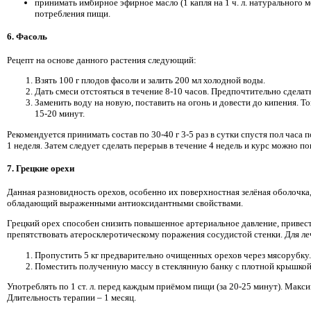
принимать имбирное эфирное масло (1 капля на 1 ч. л. натурального мё
потребления пищи.
6. Фасоль
Рецепт на основе данного растения следующий:
Взять 100 г плодов фасоли и залить 200 мл холодной воды.
Дать смеси отстояться в течение 8-10 часов. Предпочтительно сделать
Заменить воду на новую, поставить на огонь и довести до кипения. Т
15-20 минут.
Рекомендуется принимать состав по 30-40 г 3-5 раз в сутки спустя пол часа 
1 неделя. Затем следует сделать перерыв в течение 4 недель и курс можно по
7. Грецкие орехи
Данная разновидность орехов, особенно их поверхностная зелёная оболочка
обладающий выраженными антиоксидантными свойствами.
Грецкий орех способен снизить повышенное артериальное давление, привес
препятствовать атеросклеротическому поражения сосудистой стенки. Для л
Пропустить 5 кг предварительно очищенных орехов через мясорубку.
Поместить полученную массу в стеклянную банку с плотной крышкой.
Употреблять по 1 ст. л. перед каждым приёмом пищи (за 20-25 минут). Максима
Длительность терапии – 1 месяц.