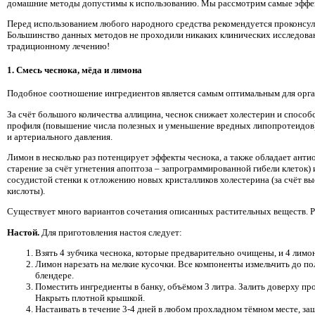
домашние методы допустимы к использованию. Мы рассмотрим самые эффек
Перед использованием любого народного средства рекомендуется проконсуль
Большинство данных методов не проходили никаких клинических исследован
традиционному лечению!
1. Смесь чеснока, мёда и лимона
Подобное соотношение ингредиентов является самым оптимальным для орга
За счёт большого количества аллицина, чеснок снижает холестерин и спосо
профиля (повышение числа полезных и уменьшение вредных липопротеидов),
и артериального давления.
Лимон в несколько раз потенцирует эффекты чеснока, а также обладает ант
старение за счёт угнетения апоптоза – запрограммированной гибели клеток)
сосудистой стенки к отложению новых кристалликов холестерина (за счёт в
кислоты).
Существует много вариантов сочетания описанных растительных веществ. 
Настой.
Для приготовления настоя следует:
Взять 4 зубчика чеснока, которые предварительно очищены, и 4 лимон
Лимон нарезать на мелкие кусочки. Все компоненты измельчить до п
блендере.
Поместить ингредиенты в банку, объёмом 3 литра. Залить доверху пр
Накрыть плотной крышкой.
Настаивать в течение 3-4 дней в любом прохладном тёмном месте, з