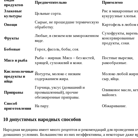
Предпочтительно
Приемлемо
продуктов
Злаковые
Рис и макаронные из
Цельные сорта.
культуры
кукурузные хлопья.
Сырые, не прошедшие термическую
Овощи
Картофель в любом 
обработку.
Сухофрукты, варень
Любые, в свежем или замороженном
Фрукты
консервированные
виде.
продукты, соки.
Бобовые
Горох, фасоль, бобы, соя.
Рыба – жирная. Мясо – без костей,
Постные вырезки,
Мясо и рыба
хрящей, сухожилий и кожи.
ракообразные.
Кисломолочные
Йогурты, молоко с низким
Молоко любой жирн
продукты и
содержанием жира.
сыр, яйца.
яйца
Горчица, уксус (домашний и
Оливковое масло, ке
Приправы
промышленный), прочие
майонез.
обезжиренные приправы.
Способ
На пару.
Обжаривание.
приготовления
10 допустимых народных способов
Народная медицина имеет много рецептов и рекомендаций для проведения оч
домашних условиях. Большинство из них неэффективны, а некоторые даже в