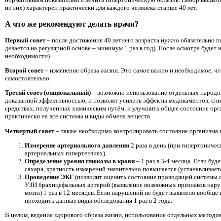
из них) характерен практически для каждого человека старше 40 лет.
А что же рекомендуют делать врачи?
Первый совет
– после достижения 40 летнего возраста нужно обязательно по
делается на регулярной основе – минимум 1 раз в год). После осмотра будет 
необходимости).
Второй совет
– изменение образа жизни. Это самое важно и необходимое, чт
самостоятельно.
Третий совет (опциональный)
– возможно использование отдельных народн
доказанной эффективностью, и позволят усилить эффекты медикаментов, сни
средствах, полученных химическим путём, и улучшить общее состояние орга
практически на все системы и виды обмена веществ.
Четвертый совет
– также необходимо контролировать состояние организма
Измерение артериального давления
2 раза в день (при гипертониче
артериальных гипертензиях).
Определение уровня глюкозы в крови
– 1 раз в 3-4 месяца. Если бу
сахара, кратность измерений значительно повышается (устанавливает
Проведение ЭКГ
(позволит оценить состояние проводящей системы се
УЗИ брахицефальных артерий (выявление возможных признаков нару
мозга) 1 раз в 12 месяцев. Если нарушений не будет выявлено вообще 
проходить данные виды обследования 1 раз в 2 года.
В целом, ведение здорового образа жизни, использование отдельных метод