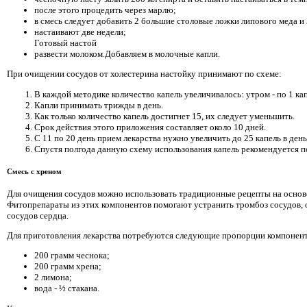
после этого процедить через марлю;
в смесь следует добавить 2 большие столовые ложки липового меда и 
настаивают две недели;
Готовый настой
развести молоком.Добавляем в молочные капли.
При очищении сосудов от холестерина настойку принимают по схеме:
В каждой методике количество капель увеличивалось: утром - по 1 капл
Капли принимать трижды в день.
Как только количество капель достигнет 15, их следует уменьшить.
Срок действия этого приложения составляет около 10 дней.
С 11 по 20 день прием лекарства нужно увеличить до 25 капель в день
Спустя полгода данную схему использования капель рекомендуется п
Смесь с хреном
Для очищения сосудов можно использовать традиционные рецепты на основе
Фитопрепараты из этих компонентов помогают устранить тромбоз сосудов,
сосудов сердца.
Для приготовления лекарства потребуются следующие пропорции компонент
200 грамм чеснока;
200 грамм хрена;
2 лимона;
вода - ½ стакана.