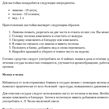
Для настойки понадобятся следующие ингредиенты:
лимоны - 10 штук;
чеснок - 10 головок;
мед - 1 л.
Приготовление настойки выглядит следующим образом:
Лимоны помыть, разрезать на две части и отжать из них сок. Вы мож
Головку чеснока измельчить и очистить от кожуры.
Гвоздику измельчить в блендере или измельчить.
В емкости смешать сок лимона и мякоть чеснока.
Положить в банку, добавить мед и снова перемешать.
Накройте крышкой и уберите в темное место на неделю.
Готовое средство следует употреблять по 4 чайных ложки в день в течение 
лечения сосуды полностью очищаются, улучшается кровообращение, работа
органов.
Молоко и чеснок
Избавиться от холестериновых бляшек в сосудах можно с помощью молока и
помогает практически от всех болезней - простуды, повышенного давления и
Для очистки сосудов следует использовать пасту из чеснока и молока. Необ
можно измельчить в блендере. Затем в чесночную мякоть добавляем немного
употреблять ч. Л. Чесно-молочной смеси.