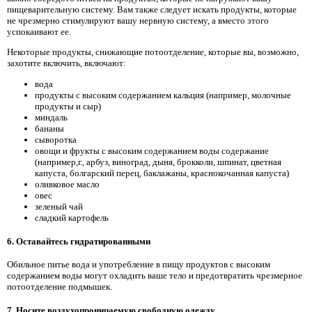
пищеварительную систему. Вам также следует искать продукты, которые
не чрезмерно стимулируют вашу нервную систему, а вместо этого
успокаивают ее.
Некоторые продукты, снижающие потоотделение, которые вы, возможно,
захотите включить, включают:
вода
продукты с высоким содержанием кальция (например, молочные
продукты и сыр)
миндаль
бананы
сыворотка
овощи и фрукты с высоким содержанием воды содержание
(например,г., арбуз, виноград, дыня, брокколи, шпинат, цветная
капуста, болгарский перец, баклажаны, краснокочанная капуста)
оливковое масло
овес
зеленый чай
сладкий картофель
6. Оставайтесь гидратированными
Обильное питье вода и употребление в пищу продуктов с высоким
содержанием воды могут охладить ваше тело и предотвратить чрезмерное
потоотделение подмышек.
7. Носите воздухопроницаемую свободную одежду.