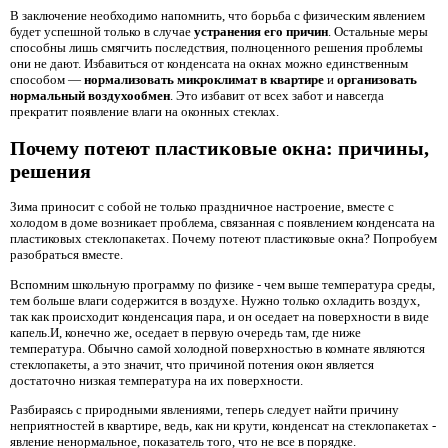
В заключение необходимо напомнить, что борьба с физическим явлением
будет успешной только в случае
устранения его причин
. Остальные меры
способны лишь смягчить последствия, полноценного решения проблемы
они не дают. Избавиться от конденсата на окнах можно единственным
способом —
нормализовать микроклимат в квартире
и
организовать
нормальный воздухообмен
. Это избавит от всех забот и навсегда
прекратит появление влаги на оконных стеклах.
Почему потеют пластиковые окна: причины,
решения
Зима приносит с собой не только праздничное настроение, вместе с
холодом в доме возникает проблема, связанная с появлением конденсата на
пластиковых стеклопакетах. Почему потеют пластиковые окна? Попробуем
разобраться вместе.
Вспомним школьную программу по физике - чем выше температура среды,
тем больше влаги содержится в воздухе. Нужно только охладить воздух,
так как происходит конденсация пара, и он оседает на поверхности в виде
капель.И, конечно же, оседает в первую очередь там, где ниже
температура. Обычно самой холодной поверхностью в комнате являются
стеклопакеты, а это значит, что причиной потения окон является
достаточно низкая температура на их поверхности.
Разбираясь с природными явлениями, теперь следует найти причину
неприятностей в квартире, ведь, как ни крути, конденсат на стеклопакетах -
явление ненормальное, показатель того, что не все в порядке.