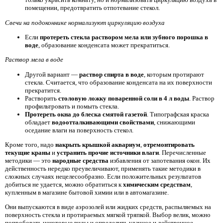
помещении, предотвратить отпотевание стекол.
Свечи на подоконнике нормализуют циркуляцию воздуха
Если
протереть стекла раствором мела или зубного порошка в
воде
, образование конденсата может прекратиться.
Раствор мела в воде
Другой вариант —
раствор спирта в воде
, которым протирают
стекла. Считается, что образование конденсата на их поверхности
прекратится.
Растворить
столовую ложку поваренной соли в 4 л воды
. Раствор
профильтровать и помыть стекла.
Протереть окна до блеска смятой газетой
. Типографская краска
обладает
водоотталкивающими свойствами
, снижающими
оседание влаги на поверхность стекол.
Кроме того, надо
накрыть крышкой аквариум
,
отремонтировать
текущие краны
и
устранить прочие источники влаги
. Перечисленные
методики — это
народные средства
избавления от запотевания окон. Их
действенность нередко преувеличивают, применять такие методики в
сложных случаях нецелесообразно. Если положительных результатов
добиться не удается, можно обратиться к
химическим средствам
,
купленным в магазине бытовой химии или в автомагазине.
Они выпускаются в виде аэрозолей или жидких средств, распыляемых на
поверхность стекла и протираемых мягкой тряпкой. Выбор велик, можно
попробовать некоторые виды и определить удачное и действенное