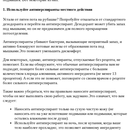
1. Используйте антиперспиранты местного действия
Устали от пятен пота на рубашке? Попробуйте отказаться от стандартного
дезодоранта и перейти на антиперспирант. Дезодорант может убить запах
под мышками, но он не предназначен для полного прекращения
потоотделения.
Антиперспиранты убивают бактерии, вызывающие неприятный запах, и
активно блокируют потовые железы от образования пота под
мышками.Это поможет уменьшить дискомфорт.
Для некоторых, однако, антиперспиранты, отпускаемые без рецепта, не
помогают. Если вы обнаружите, что обычные антиперспиранты вам не
подходят, поищите более сильные антиперспиранты с большим
количеством хлорида алюминия, активного ингредиента (не менее 13
процентов). А если это не поможет, поговорите со своим врачом о рецепте
более сильного антиперспиранта.
Также важно убедиться, что вы правильно наносите антиперспирант,
чтобы он мог выполнять свою работу, как задумано.Это означает, что вам
следует:
Наносить антиперспирант только на сухую чистую кожу (не
наносить его на уже вспотевшие подмышки или подмышки, которые
остались влажными после душа).
Используйте антиперспирант на ночь, после купания, когда ваше
тело наиболее прохладно; это позволяет активному ингредиенту