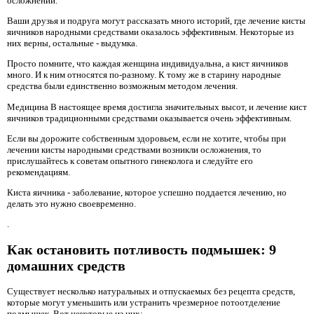
осложнений.
Ваши друзья и подруга могут рассказать много историй, где лечение кисты
яичников народными средствами оказалось эффективным. Некоторые из
них верны, остальные - выдумка.
Просто помните, что каждая женщина индивидуальна, а кист яичников
много. И к ним относятся по-разному. К тому же в старину народные
средства были единственно возможным методом лечения.
Медицина В настоящее время достигла значительных высот, и лечение кист
яичников традиционными средствами оказывается очень эффективным.
Если вы дорожите собственным здоровьем, если не хотите, чтобы при
лечении кисты народными средствами возникли осложнения, то
прислушайтесь к советам опытного гинеколога и следуйте его
рекомендациям.
Киста яичника - заболевание, которое успешно поддается лечению, но
делать это нужно своевременно.
.
Как остановить потливость подмышек: 9
домашних средств
Существует несколько натуральных и отпускаемых без рецепта средств,
которые могут уменьшить или устранить чрезмерное потоотделение
подмышек. Вот некоторые из них: