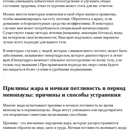
готовы уменьшить избыточное потоотделение и улучшить общее
состояние здоровья, отказ от курения может стать для вас ответом.
Можно внести некоторые изменения в свой образ жизни и привычки,
чтобы минимизировать частоту потения. Обратитесь к врачу, если
домашние и безрецептурные средства неэффективны. В некоторых
случаях вам может потребоваться специальный антиперспирант.
Существуют также методы лечения (например, инъекции ботокса), когда
вы исчерпали свои возможности; Ваш врач подскажет, какие варианты
лучше всего подходят для вашего тела.
В некоторых случаях у людей, которые слишком много потеют, может быть
заболевание, называемое гипергидрозом, которое диагностирует и лечит
врач.(Гипергидроз включает обильное потоотделение по всему телу, а не
только под мышками.) При правильном подходе вы скоро снова будете
наслаждаться более сухими и удобными подмышками.
.
Приливы жара и ночная потливость в период
менопаузы: причины и способы устранения
Многие люди испытывают приливы и ночную потливость во время
менопаузы и перименопаузы. Люди могут уменьшить или предотвратить
эти неприятные симптомы несколькими способами.
Приливы - это внезапные ощущения жара, которые распространяются
главным образом на лицо, шею и грудь. Ночная потливость возникает, когда