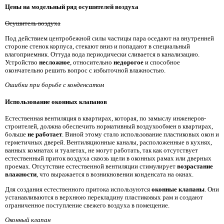
Цены на модельный ряд осушителей воздуха
Осушитель воздуха
Под действием центробежной силы частицы пара оседают на внутренней
стороне стенок корпуса, стекают вниз и попадают в специальный
влагоприемник. Оттуда вода периодически сливается в канализацию.
Устройство
несложное
, относительно
недорогое
и способное
окончательно решить вопрос с избыточной влажностью.
Ошибки при борьбе с конденсатом
Использование оконных клапанов
Естественная вентиляция в квартирах, которая, по замыслу инженеров-
строителей, должна обеспечить нормативный воздухообмен в квартирах,
больше
не работает
. Виной этому стало использование пластиковых окон и
герметичных дверей. Вентиляционные каналы, расположенные в кухнях,
ванных комнатах и туалетах, не могут работать, так как отсутствует
естественный приток воздуха сквозь щели в оконных рамах или дверных
проемах. Отсутствие естественной вентиляции стимулирует
возрастание
влажности
, что выражается в возникновении конденсата на окнах.
Для создания естественного притока используются
оконные клапаны
. Они
устанавливаются в верхнюю перекладину пластиковых рам и создают
ограниченное поступление свежего воздуха в помещение.
Оконный клапан