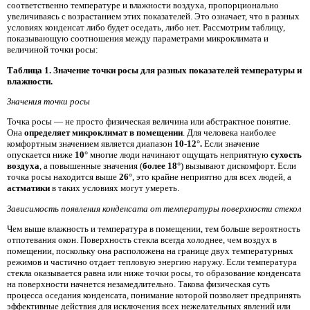
соответственно температуре и влажности воздуха, пропорционально
увеличиваясь с возрастанием этих показателей. Это означает, что в разных
условиях конденсат либо будет оседать, либо нет. Рассмотрим таблицу,
показывающую соотношения между параметрами микроклимата и
величиной точки росы:
Таблица 1. Значение точки росы для разных показателей температуры и
влажности.
Значения точки росы
Точка росы — не просто физическая величина или абстрактное понятие.
Она
определяет микроклимат в помещении
. Для человека наиболее
комфортным значением является диапазон
10-12°.
Если значение
опускается ниже
10°
многие люди начинают ощущать неприятную
сухость
воздуха
, а повышенные значения (
более 18°
) вызывают дискомфорт. Если
точка росы находится выше
26°
, это крайне неприятно для всех людей, а
астматики
в таких условиях могут умереть.
Зависимость появления конденсата от температуры поверхности стекол
Чем выше влажность и температура в помещении, тем больше вероятность
отпотевания окон. Поверхность стекла всегда холоднее, чем воздух в
помещении, поскольку она расположена на границе двух температурных
режимов и частично отдает тепловую энергию наружу. Если температура
стекла оказывается равна или ниже точки росы, то образование конденсата
на поверхности начнется незамедлительно. Такова физическая суть
процесса оседания конденсата, понимание которой позволяет предпринять
эффективные действия для исключения всех нежелательных явлений или