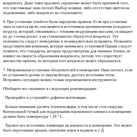
конденсата. Даже такое красивое украшение может быть причиной того,
что пластиковые окна потеют.Выбор хозяина: либо отсутствие цветов на
подоконнике, либо конденсат на стеклопакете.
6. При установке windows были нарушены правила. Если при установке
окон остаются щели, они являются источником проникновения холодного
воздуха, который, смешиваясь с теплыми воздушными массами, охлаждает
их до «точки росы», а на стеклопакетах образуется конденсат. Эту
оплошность следует немедленно и незамедлительно исправить. Позвоните
представителям компании, которая занималась установкой.Однако следует
помнить, что стандарты, которые предусмотрены для оконных блоков, не
влияют на скорость образования конденсата, потому что существует
множество причин, по которым этот конденсат может образоваться.
7. Неправильная установка обогревателей в помещении. Окна потеют, если
их установить далеко от аккумулятора, другого источника тепла.
Исправить ситуацию можно только перемещением инструментов.
Обобщите все сказанное в следующих рекомендациях:
· Проверяйте и устраняйте дефекты вентиляции.
· Больше внимания уделять теплоизоляции, в том числе стен снаружи.
Контрольной точкой для поддержания нормального климата в помещении
должна быть температура + 20 ° C.
· Удалите все источники, влияющие на влажность в помещении. Это может
быть перетекание крыши, скопление влаги в подвале и т. Д.