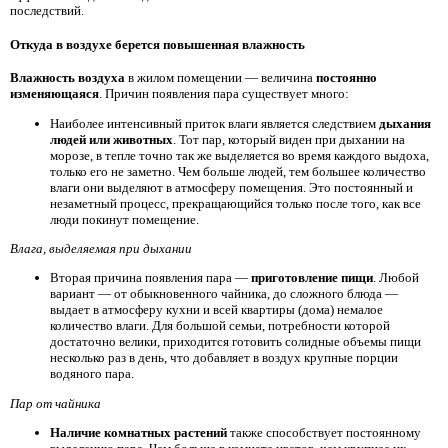
последствий.
Откуда в воздухе берется повышенная влажность
Влажность воздуха
в жилом помещении — величина
постоянно
изменяющаяся
. Причин появления пара существует много:
Наиболее интенсивный приток влаги является следствием
дыхания
людей или животных
. Тот пар, который виден при дыхании на
морозе, в тепле точно так же выделяется во время каждого выдоха,
только его не заметно. Чем больше людей, тем большее количество
влаги они выделяют в атмосферу помещения. Это постоянный и
незаметный процесс, прекращающийся только после того, как все
люди покинут помещение.
Влага, выделяемая при дыхании
Вторая причина появления пара —
приготовление пищи
. Любой
вариант — от обыкновенного чайника, до сложного блюда —
выдает в атмосферу кухни и всей квартиры (дома) немалое
количество влаги. Для большой семьи, потребности которой
достаточно велики, приходится готовить солидные объемы пищи
несколько раз в день, что добавляет в воздух крупные порции
водяного пара.
Пар от чайника
Наличие комнатных растений
также способствует постоянному