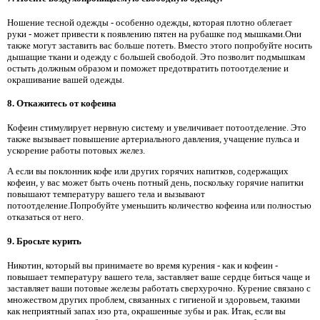
Ношение тесной одежды - особенно одежды, которая плотно облегает
руки - может привести к появлению пятен на рубашке под мышками.Они
также могут заставить вас больше потеть. Вместо этого попробуйте носить
дышащие ткани и одежду с большей свободой. Это позволит подмышкам
остыть должным образом и поможет предотвратить потоотделение и
окрашивание вашей одежды.
8. Откажитесь от кофеина
Кофеин стимулирует нервную систему и увеличивает потоотделение. Это
также вызывает повышение артериального давления, учащение пульса и
ускорение работы потовых желез.
А если вы поклонник кофе или других горячих напитков, содержащих
кофеин, у вас может быть очень потный день, поскольку горячие напитки
повышают температуру вашего тела и вызывают
потоотделение.Попробуйте уменьшить количество кофеина или полностью
отказаться от него.
9. Бросьте курить
Никотин, который вы принимаете во время курения - как и кофеин -
повышает температуру вашего тела, заставляет ваше сердце биться чаще и
заставляет ваши потовые железы работать сверхурочно. Курение связано с
множеством других проблем, связанных с гигиеной и здоровьем, такими
как неприятный запах изо рта, окрашенные зубы и рак. Итак, если вы