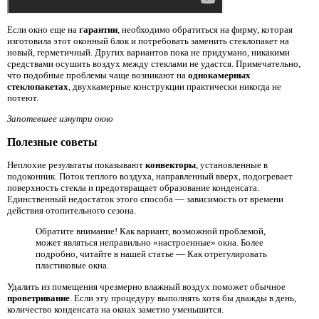
Если окно еще на
гарантии
, необходимо обратиться на фирму, которая
изготовила этот оконный блок и потребовать заменить стеклопакет на
новый, герметичный. Других вариантов пока не придумано, никакими
средствами осушить воздух между стеклами не удастся. Примечательно,
что подобные проблемы чаще возникают на
однокамерных
стеклопакетах
, двухкамерные конструкции практически никогда не
потеют.
Запотевшее изнутри окно
Полезные советы
Неплохие результаты показывают
конвекторы
, установленные в
подоконник. Поток теплого воздуха, направленный вверх, подогревает
поверхность стекла и предотвращает образование конденсата.
Единственный недостаток этого способа — зависимость от времени
действия отопительного сезона.
Обратите внимание! Как вариант, возможной проблемой,
может являться неправильно «настроенные» окна. Более
подробно, читайте в нашей статье — Как отрегулировать
пластиковые окна.
Удалить из помещения чрезмерно влажный воздух поможет обычное
проветривание
. Если эту процедуру выполнять хотя бы дважды в день,
количество конденсата на окнах заметно уменьшится.