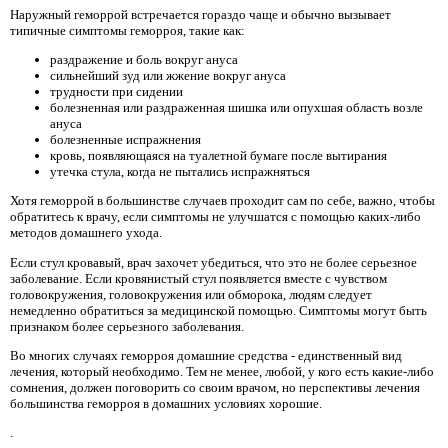
Наружный геморрой встречается гораздо чаще и обычно вызывает
типичные симптомы геморроя, такие как:
раздражение и боль вокруг ануса
сильнейший зуд или жжение вокруг ануса
трудности при сидении
болезненная или раздраженная шишка или опухшая область возле
ануса
болезненные испражнения
кровь, появляющаяся на туалетной бумаге после вытирания
утечка стула, когда не пытались испражняться
Хотя геморрой в большинстве случаев проходит сам по себе, важно, чтобы
обратитесь к врачу, если симптомы не улучшатся с помощью каких-либо
методов домашнего ухода.
Если стул кровавый, врач захочет убедиться, что это не более серьезное
заболевание. Если кровянистый стул появляется вместе с чувством
головокружения, головокружения или обморока, людям следует
немедленно обратиться за медицинской помощью. Симптомы могут быть
признаком более серьезного заболевания.
Во многих случаях геморроя домашние средства - единственный вид
лечения, который необходимо. Тем не менее, любой, у кого есть какие-либо
сомнения, должен поговорить со своим врачом, но перспективы лечения
большинства геморроя в домашних условиях хорошие.
.