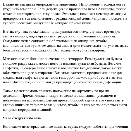
Важно не вызывать опорожнение кишечника. Напряжение и толчки могут
ухудшить геморрой. Если дефекация не произошла через 2 минуты, лучше
встать и повторить попытку позже. Это также помогает некоторым людям
придерживаться аналогичного графика каждый день, например, посидеть в
туалете несколько минут после каждого приема пищи.
В этих случаях также важно прислушиваться к телу. Лучшее время для
этого - момент, когда организму требуется опорожнение кишечника.
Ожидание менее социальной обстановки или ожидание, чтобы
воспользоваться туалетом дома, на самом деле может спасти стул и вызвать
больше стресса и напряжения.Это только усугубит геморрой.
Мягкость имеет большое значение при геморрое. Если туалетная бумага
слишком раздражает, может помочь влажная туалетная бумага. Детские
салфетки, не содержащие спирта и абсолютно без добавок, также могут
облегчить процесс вытирания. Влажные салфетки, предназначенные для
ягодиц, или салфетки для лечения геморроя, можно приобрести в аптеке
или в Интернете, и они помогут при щадящей очистке после дефекации.
Также может помочь принять положение на корточках во время
дефекации.Прямая кишка очищается легко и с меньшими усилиями в
положении на корточках. Самый простой способ сделать это - поставить
стопку книг или табурет возле унитаза, чтобы на них могли опираться ноги
во время перерывов в ванной.
Чего следует избегать
Есть также некоторые важные вещи, которых следует избегать при лечении