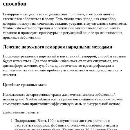
способов
Геморрой – это достаточно деликатная проблема, с которой многие
стесняются обратиться к врачу. Есть множество народных способов,
которые помогут на начальных стадиях устранить мучительные симптомы.
Чтобы избежать обострений и осложнений важно своевременно начать
терапию и проводить процедуры на регулярной основе до исчезновения
признаков заболевания.
Лечение наружного геморроя народными методами
Поскольку различают наружный и внутренний геморрой, способы терапии
будут отличаться. Для того чтобы избавиться от таких симптомов, как
дискомфорт, жжение, зуд, боль, кровотечение во время дефекации и
воспаления тканей, можно прибегнуть к нескольким методам домашнего
лечения.
Целебные травяные мази
Использовать лекарственные травы для лечения многих заболеваний
начали давно. Чтобы избавиться от признаков внешнего геморроя, можно
самостоятельно приготовить эффективную мазь на натуральной основе.
Действенные рецепты:
Подорожник. Взять 100 г высушенных листьев растения и
растереть в порошок. Добавить столько же сливочного масла и
поставить на водяную баню. Томить около 30-33 минут. После