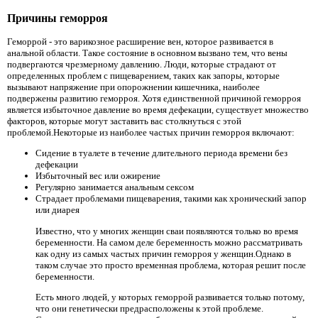
Причины геморроя
Геморрой - это варикозное расширение вен, которое развивается в
анальной области. Такое состояние в основном вызвано тем, что вены
подвергаются чрезмерному давлению. Люди, которые страдают от
определенных проблем с пищеварением, таких как запоры, которые
вызывают напряжение при опорожнении кишечника, наиболее
подвержены развитию геморроя. Хотя единственной причиной геморроя
является избыточное давление во время дефекации, существует множество
факторов, которые могут заставить вас столкнуться с этой
проблемой.Некоторые из наиболее частых причин геморроя включают:
Сидение в туалете в течение длительного периода времени без
дефекации
Избыточный вес или ожирение
Регулярно занимается анальным сексом
Страдает проблемами пищеварения, такими как хронический запор
или диарея
Известно, что у многих женщин сваи появляются только во время
беременности. На самом деле беременность можно рассматривать
как одну из самых частых причин геморроя у женщин.Однако в
таком случае это просто временная проблема, которая решит после
беременности.
Есть много людей, у которых геморрой развивается только потому,
что они генетически предрасположены к этой проблеме.