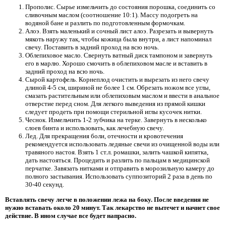
Прополис. Сырье измельчить до состояния порошка, соединить со
сливочным маслом (соотношение 10:1). Массу подогреть на
водяной бане и разлить по подготовленным формочкам.
Алоэ. Взять маленький и сочный лист алоэ. Разрезать и вывернуть
мякоть наружу так, чтобы кожица была внутри, а лист напоминал
свечу. Поставить в задний проход на всю ночь.
Облепиховое масло. Свернуть ватный диск тампоном и завернуть
его в марлю. Хорошо смочить в облепиховом масле и вставить в
задний проход на всю ночь.
Сырой картофель. Корнеплод очистить и вырезать из него свечу
длиной 4-5 см, шириной не более 1 см. Обрезать ножом все углы,
смазать растительным или облепиховым маслом и ввести в анальное
отверстие перед сном. Для легкого выведения из прямой кишки
следует продеть при помощи стерильной иглы кусочек нитки.
Чеснок. Измельчить 1-2 зубчика на терке. Завернуть в несколько
слоев бинта и использовать, как лечебную свечу.
Лед. Для прекращения боли, отечности и кровотечения
рекомендуется использовать ледяные свечи из очищенной воды или
травяного настоя. Взять 1 ст.л. ромашки, залить чашкой кипятка,
дать настояться. Процедить и разлить по пальцам в медицинской
перчатке. Завязать нитками и отправить в морозильную камеру до
полного застывания. Использовать суппозиторий 2 раза в день по
30-40 секунд.
Вставлять свечу легче в положении лежа на боку. После введения не
нужно вставать около 20 минут. Так лекарство не вытечет и начнет свое
действие. В ином случае все будет напрасно.