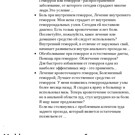
Геморрой или геморрой - распространенное
заболевание, от которого сегодня страдают многие
люди.Это условие ...
Боль при внутреннем геморрое, Лечение внутреннего
геморроя: Моя жена страдает от внутренних
геморроидальных узлов. Сегодня ей поставили
диагноз. Есть только кровотечение и нет боли.
Посоветуйте, пожалуйста, какое лечение или
домашнее средство ей следует использовать?
Внутренний геморрой, в отличие от наружных свай,
начинает развиваться внутри анального прохода на ...
Обезболивание при геморрое и естественные диеты,
Помощь при геморрое: Облегчение геморроя?
Для быстрого избавления от геморроя одна из
наиболее эффективных мер - это применить...
Лечение кровоточащего геморроя, Болезненный
геморрой, Лучшее естественное средство от
геморроя: У меня появились геморроидальные узлы
более месяца назад. Я сходил к врачу в больницу и
использовал мазь. Теперь кровотечение остановлено,
но в анальной области зуд, стул затруднен из-за боли.
Я ищу ваше предложение?
Если вы столкнулись с проблемным аспектом зуда
заднего прохода, который является остаточным
похмельем от ...
.