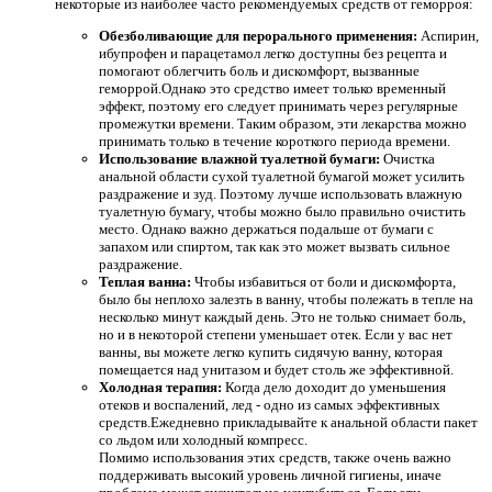
некоторые из наиболее часто рекомендуемых средств от геморроя:
Обезболивающие для перорального применения:
Аспирин,
ибупрофен и парацетамол легко доступны без рецепта и
помогают облегчить боль и дискомфорт, вызванные
геморрой.Однако это средство имеет только временный
эффект, поэтому его следует принимать через регулярные
промежутки времени. Таким образом, эти лекарства можно
принимать только в течение короткого периода времени.
Использование влажной туалетной бумаги:
Очистка
анальной области сухой туалетной бумагой может усилить
раздражение и зуд. Поэтому лучше использовать влажную
туалетную бумагу, чтобы можно было правильно очистить
место. Однако важно держаться подальше от бумаги с
запахом или спиртом, так как это может вызвать сильное
раздражение.
Теплая ванна:
Чтобы избавиться от боли и дискомфорта,
было бы неплохо залезть в ванну, чтобы полежать в тепле на
несколько минут каждый день. Это не только снимает боль,
но и в некоторой степени уменьшает отек. Если у вас нет
ванны, вы можете легко купить сидячую ванну, которая
помещается над унитазом и будет столь же эффективной.
Холодная терапия:
Когда дело доходит до уменьшения
отеков и воспалений, лед - одно из самых эффективных
средств.Ежедневно прикладывайте к анальной области пакет
со льдом или холодный компресс.
Помимо использования этих средств, также очень важно
поддерживать высокий уровень личной гигиены, иначе