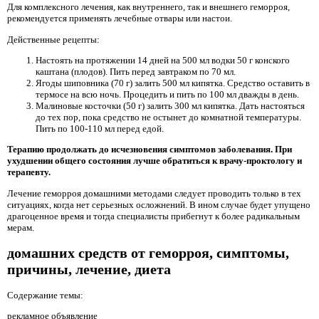
Для комплексного лечения, как внутреннего, так и внешнего геморроя,
рекомендуется применять лечебные отвары или настои.
Действенные рецепты:
Настоять на протяжении 14 дней на 500 мл водки 50 г конского
каштана (плодов). Пить перед завтраком по 70 мл.
Ягоды шиповника (70 г) залить 500 мл кипятка. Средство оставить в
термосе на всю ночь. Процедить и пить по 100 мл дважды в день.
Малиновые косточки (50 г) залить 300 мл кипятка. Дать настояться
до тех пор, пока средство не остынет до комнатной температуры.
Пить по 100-110 мл перед едой.
Терапию продолжать до исчезновения симптомов заболевания. При
ухудшении общего состояния лучше обратиться к врачу-проктологу и
терапевту.
Лечение геморроя домашними методами следует проводить только в тех
ситуациях, когда нет серьезных осложнений. В ином случае будет упущено
драгоценное время и тогда специалисты прибегнут к более радикальным
мерам.
домашних средств от геморроя, симптомы,
причины, лечение, диета
Содержание темы:
рекламное объявление