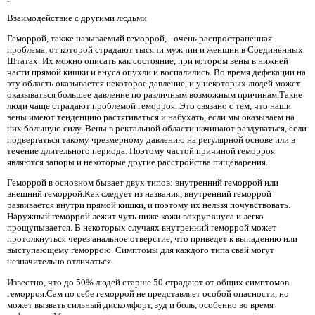
Взаимодействие с другими людьми
Геморрой, также называемый геморрой, - очень распространенная
проблема, от которой страдают тысячи мужчин и женщин в Соединенных
Штатах. Их можно описать как состояние, при котором вены в нижней
части прямой кишки и ануса опухли и воспалились. Во время дефекации на
эту область оказывается некоторое давление, и у некоторых людей может
оказываться большее давление по различным возможным причинам.Такие
люди чаще страдают проблемой геморроя. Это связано с тем, что наши
вены имеют тенденцию растягиваться и набухать, если мы оказываем на
них большую силу. Вены в ректальной области начинают раздуваться, если
подвергаться такому чрезмерному давлению на регулярной основе или в
течение длительного периода. Поэтому частой причиной геморроя
являются запоры и некоторые другие расстройства пищеварения.
Геморрой в основном бывает двух типов: внутренний геморрой или
внешний геморрой.Как следует из названия, внутренний геморрой
развивается внутри прямой кишки, и поэтому их нельзя почувствовать.
Наружный геморрой лежит чуть ниже кожи вокруг ануса и легко
прощупывается. В некоторых случаях внутренний геморрой может
протолкнуться через анальное отверстие, что приведет к выпадению или
выступающему геморрою. Симптомы для каждого типа свай могут
незначительно отличаться.
Известно, что до 50% людей старше 50 страдают от общих симптомов
геморроя.Сам по себе геморрой не представляет особой опасности, но
может вызвать сильный дискомфорт, зуд и боль, особенно во время