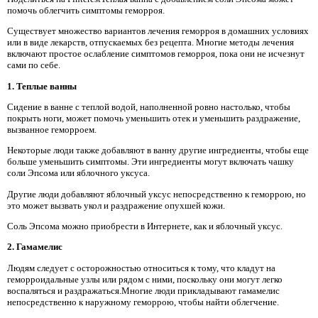
помочь облегчить симптомы геморроя.
Существует множество вариантов лечения геморроя в домашних условиях
или в виде лекарств, отпускаемых без рецепта. Многие методы лечения
включают простое ослабление симптомов геморроя, пока они не исчезнут
сами по себе.
1. Теплые ванны
Сидение в ванне с теплой водой, наполненной ровно настолько, чтобы
покрыть ноги, может помочь уменьшить отек и уменьшить раздражение,
вызванное геморроем.
Некоторые люди также добавляют в ванну другие ингредиенты, чтобы еще
больше уменьшить симптомы. Эти ингредиенты могут включать чашку
соли Эпсома или яблочного уксуса.
Другие люди добавляют яблочный уксус непосредственно к геморрою, но
это может вызвать укол и раздражение опухшей кожи.
Соль Эпсома можно приобрести в Интернете, как и яблочный уксус.
2. Гамамелис
Людям следует с осторожностью относиться к тому, что кладут на
геморроидальные узлы или рядом с ними, поскольку они могут легко
воспаляться и раздражаться.Многие люди прикладывают гамамелис
непосредственно к наружному геморрою, чтобы найти облегчение.