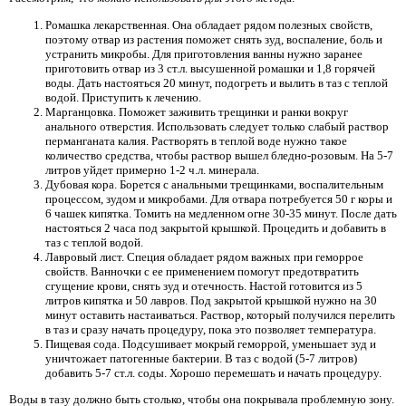
Ромашка лекарственная. Она обладает рядом полезных свойств,
поэтому отвар из растения поможет снять зуд, воспаление, боль и
устранить микробы. Для приготовления ванны нужно заранее
приготовить отвар из 3 ст.л. высушенной ромашки и 1,8 горячей
воды. Дать настояться 20 минут, подогреть и вылить в таз с теплой
водой. Приступить к лечению.
Марганцовка. Поможет заживить трещинки и ранки вокруг
анального отверстия. Использовать следует только слабый раствор
перманганата калия. Растворять в теплой воде нужно такое
количество средства, чтобы раствор вышел бледно-розовым. На 5-7
литров уйдет примерно 1-2 ч.л. минерала.
Дубовая кора. Борется с анальными трещинками, воспалительным
процессом, зудом и микробами. Для отвара потребуется 50 г коры и
6 чашек кипятка. Томить на медленном огне 30-35 минут. После дать
настояться 2 часа под закрытой крышкой. Процедить и добавить в
таз с теплой водой.
Лавровый лист. Специя обладает рядом важных при геморрое
свойств. Ванночки с ее применением помогут предотвратить
сгущение крови, снять зуд и отечность. Настой готовится из 5
литров кипятка и 50 лавров. Под закрытой крышкой нужно на 30
минут оставить настаиваться. Раствор, который получился перелить
в таз и сразу начать процедуру, пока это позволяет температура.
Пищевая сода. Подсушивает мокрый геморрой, уменьшает зуд и
уничтожает патогенные бактерии. В таз с водой (5-7 литров)
добавить 5-7 ст.л. соды. Хорошо перемешать и начать процедуру.
Воды в тазу должно быть столько, чтобы она покрывала проблемную зону.