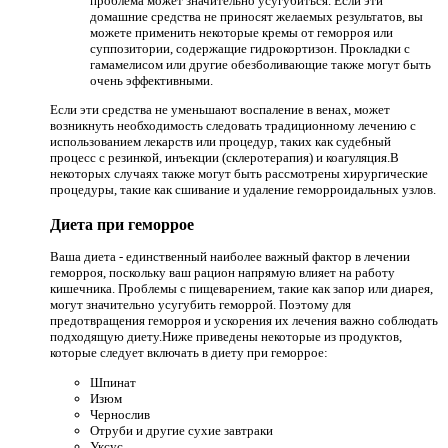
проблема может значительно усугубиться. Если эти
домашние средства не приносят желаемых результатов, вы
можете применить некоторые кремы от геморроя или
суппозитории, содержащие гидрокортизон. Прокладки с
гамамелисом или другие обезболивающие также могут быть
очень эффективными.
Если эти средства не уменьшают воспаление в венах, может
возникнуть необходимость следовать традиционному лечению с
использованием лекарств или процедур, таких как судебный
процесс с резинкой, инъекции (склеротерапия) и коагуляция.В
некоторых случаях также могут быть рассмотрены хирургические
процедуры, такие как сшивание и удаление геморроидальных узлов.
Диета при геморрое
Ваша диета - единственный наиболее важный фактор в лечении
геморроя, поскольку ваш рацион напрямую влияет на работу
кишечника. Проблемы с пищеварением, такие как запор или диарея,
могут значительно усугубить геморрой. Поэтому для
предотвращения геморроя и ускорения их лечения важно соблюдать
подходящую диету.Ниже приведены некоторые из продуктов,
которые следует включать в диету при геморрое:
Шпинат
Изюм
Чернослив
Отруби и другие сухие завтраки
Уксус