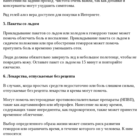
нанесении на задний проход. Чистота очень важна, так как добавки и
консерванты могут ухудшить симптомы.
Ряд гелей алоэ вера доступен для покупки в Интернете.
5. Пакеты со льдом
Прикладывание пакетов со льдом или холодом к геморрою также может
помочь облегчить боль и воспаление. Прикладывание пакета со льдом в
сидячем положении или при обострении геморроя может помочь
притупить боль и временно уменьшить отек.
Люди должны обязательно завернуть лед в небольшое полотенце, чтобы не
повредить кожу. Оставьте пакет со льдом на 15 минут и повторяйте
ежечасно.
6. Лекарства, отпускаемые без рецепта
В случаях, когда простых средств недостаточно или боль слишком сильна,
отпускаемые без рецепта лекарства и кремы могут помочь.
Могут помочь нестероидные противовоспалительные препараты (НПВП),
такие как ацетаминофен или ибупрофен. Нанесение на кожу кремов,
содержащих такие ингредиенты, как гидрокортизон, также может принести
временное облегчение.
Выбор определенного образа жизни может снизить риск развития
геморроя или ограничить время, в течение которого он у человека. К ним
относятся: