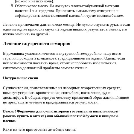
(можно и на всю ночь).
Облепиховое масло. На лоскуток хлопчатобумажной материи
нанести 1 ч.л. средства. Приложить к анальному отверстию и
зафиксировать полиэтиленовой пленкой и тугим нижним бельем.
Лечение примочками длится около месяца. Не нужно опускать руки, и если
один метод не приносит спустя 2 недели никаких результатов, значит, его
нужно заменить на другой.
Лечение внутреннего геморроя
В домашних условиях лечится и внутренний геморрой, но чаще всего
терапия проходит в комплексе с традиционными методами. Однако если
нет возможности посетить врача, стоит испробовать избавиться от
симптомов деликатной проблемы самостоятельно.
Натуральные свечи
Суппозитории, приготовленные из народных лекарственных средств,
помогут устранить кровотечение, снять боль, воспаление, зуд и
дискомфорт. В общем, вернуть человеку привычный образ жизни. Главное
не прекращать лечение и придерживаться регулярности.
Важно! Формочки для суппозиториев готовятся из напальчников
(можно купить в аптеке) или обычной плотной бумаги и пищевой
пленки.
Как и из чего приготовить лечебные свечи: