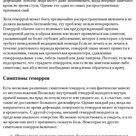
дефекации. Многие люди могут даже запаниковать, когда впервые замечают
кровь во время стула. Однако это один из самых распространенных
признаков свай.
Хотя геморрой может быть чрезвычайно распространенным явлением и не
должен вызывать беспокойства, эту проблему нельзя игнорировать.
Геморрой обычно часто возникает как предупреждающий признак
нездоровой диеты и образа жизни или может проявляться как симптом,
указывающий на более глубокое заболевание, которое в некоторых случаях
требует немедленной медицинской помощи.Если не лечить и не лечить в
течение длительного периода времени, геморрой также может привести к
осложнениям, таким как хроническая кровопотеря, сдавленные
геморроидальные узлы, гибель тканей или даже гангрена. Поэтому, если вы
подозреваете, что страдаете геморроем, или если вы заметили какие-либо
симптомы, вам абсолютно необходимо немедленно обратиться к врачу.
Симптомы геморроя
Есть несколько различных симптомов геморроя, и они фактически зависят
от местоположения.Поскольку внутренний геморрой находится внутри
прямой кишки, вы вряд ли почувствуете или увидите их, и, к счастью, они
также не доставляют большого дискомфорта. Однако каждый раз, когда вы
напрягаетесь во время дефекации, поверхность геморроя может истираться
и кровоточить. С другой стороны, внешний геморрой находится за
пределами анального отверстия. Их можно почувствовать и увидеть, и в то
же время они могут причинить сильную боль. Некоторые из других
симптомов геморроя включают:
Шишка возле анального отверстия, болезненная и чувствительная