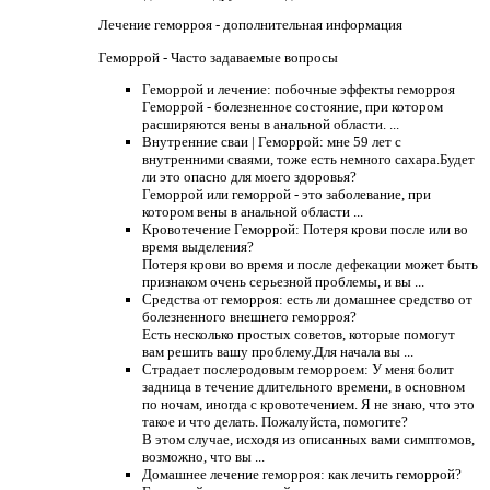
Лечение геморроя - дополнительная информация
Геморрой - Часто задаваемые вопросы
Геморрой и лечение: побочные эффекты геморроя
Геморрой - болезненное состояние, при котором
расширяются вены в анальной области. ...
Внутренние сваи | Геморрой: мне 59 лет с
внутренними сваями, тоже есть немного сахара.Будет
ли это опасно для моего здоровья?
Геморрой или геморрой - это заболевание, при
котором вены в анальной области ...
Кровотечение Геморрой: Потеря крови после или во
время выделения?
Потеря крови во время и после дефекации может быть
признаком очень серьезной проблемы, и вы ...
Средства от геморроя: есть ли домашнее средство от
болезненного внешнего геморроя?
Есть несколько простых советов, которые помогут
вам решить вашу проблему.Для начала вы ...
Страдает послеродовым геморроем: У меня болит
задница в течение длительного времени, в основном
по ночам, иногда с кровотечением. Я не знаю, что это
такое и что делать. Пожалуйста, помогите?
В этом случае, исходя из описанных вами симптомов,
возможно, что вы ...
Домашнее лечение геморроя: как лечить геморрой?