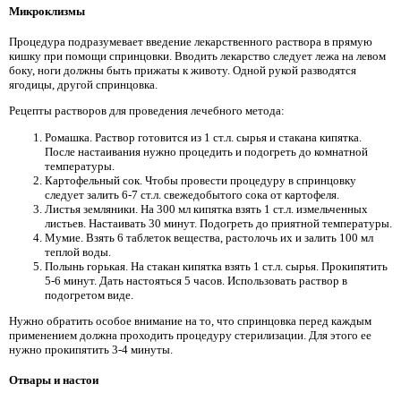
Микроклизмы
Процедура подразумевает введение лекарственного раствора в прямую
кишку при помощи спринцовки. Вводить лекарство следует лежа на левом
боку, ноги должны быть прижаты к животу. Одной рукой разводятся
ягодицы, другой спринцовка.
Рецепты растворов для проведения лечебного метода:
Ромашка. Раствор готовится из 1 ст.л. сырья и стакана кипятка.
После настаивания нужно процедить и подогреть до комнатной
температуры.
Картофельный сок. Чтобы провести процедуру в спринцовку
следует залить 6-7 ст.л. свежедобытого сока от картофеля.
Листья земляники. На 300 мл кипятка взять 1 ст.л. измельченных
листьев. Настаивать 30 минут. Подогреть до приятной температуры.
Мумие. Взять 6 таблеток вещества, растолочь их и залить 100 мл
теплой воды.
Полынь горькая. На стакан кипятка взять 1 ст.л. сырья. Прокипятить
5-6 минут. Дать настояться 5 часов. Использовать раствор в
подогретом виде.
Нужно обратить особое внимание на то, что спринцовка перед каждым
применением должна проходить процедуру стерилизации. Для этого ее
нужно прокипятить 3-4 минуты.
Отвары и настои