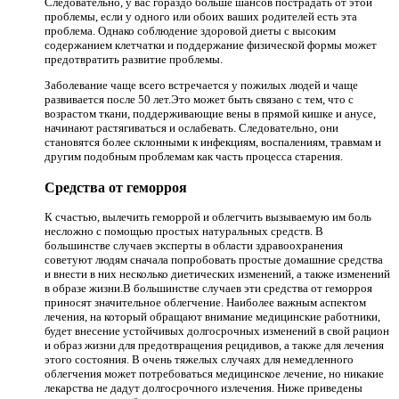
Следовательно, у вас гораздо больше шансов пострадать от этой
проблемы, если у одного или обоих ваших родителей есть эта
проблема. Однако соблюдение здоровой диеты с высоким
содержанием клетчатки и поддержание физической формы может
предотвратить развитие проблемы.
Заболевание чаще всего встречается у пожилых людей и чаще
развивается после 50 лет.Это может быть связано с тем, что с
возрастом ткани, поддерживающие вены в прямой кишке и анусе,
начинают растягиваться и ослабевать. Следовательно, они
становятся более склонными к инфекциям, воспалениям, травмам и
другим подобным проблемам как часть процесса старения.
Средства от геморроя
К счастью, вылечить геморрой и облегчить вызываемую им боль
несложно с помощью простых натуральных средств. В
большинстве случаев эксперты в области здравоохранения
советуют людям сначала попробовать простые домашние средства
и внести в них несколько диетических изменений, а также изменений
в образе жизни.В большинстве случаев эти средства от геморроя
приносят значительное облегчение. Наиболее важным аспектом
лечения, на который обращают внимание медицинские работники,
будет внесение устойчивых долгосрочных изменений в свой рацион
и образ жизни для предотвращения рецидивов, а также для лечения
этого состояния. В очень тяжелых случаях для немедленного
облегчения может потребоваться медицинское лечение, но никакие
лекарства не дадут долгосрочного излечения. Ниже приведены