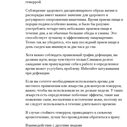
геморрой.
Соблюдение здорового дисциплинарного образа жизни и
распорядка имеет важное значение для здорового и
регулярного опорожнения кишечника. Время приема пищи и
порции подачи особенно важны, и было бы разумно
употреблять четыре-пять небольших приемов пищи в
течение дня, а не обычные большие обеды и ужины. Это
способствует лучшему и эффективному пищеварению.
Точно так же убедитесь, что ваш последний прием пищи в
день съеден как минимум за два часа до сна.
Хотя важно соблюдать правильный график дефекации, вы
должны идти, когда чувствуете позыв.Слишком долгое
ожидание или принуждение себя к работе в определенное
время может усугубить проблему. Избегайте натуживания
при дефекации.
Если вы сочтете необходимым использовать кремы для
местного применения или лекарства для контроля геморроя,
важно, чтобы вы использовали их не дольше недели. У таких
лекарств есть определенные побочные эффекты, такие как
появление сыпи, воспаления и истончение кожи, поэтому их
не следует использовать в течение длительного времени.
В случае стойкого геморроя, приводящего к сильному
кровотечению, лучше без промедления обратиться к врачу.
Взаимодействие с другими людьми