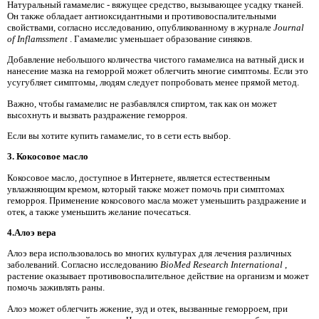
Натуральный гамамелис - вяжущее средство, вызывающее усадку тканей.
Он также обладает антиоксидантными и противовоспалительными
свойствами, согласно исследованию, опубликованному в журнале
Journal
of Inflamssment
. Гамамелис уменьшает образование синяков.
Добавление небольшого количества чистого гамамелиса на ватный диск и
нанесение мазка на геморрой может облегчить многие симптомы. Если это
усугубляет симптомы, людям следует попробовать менее прямой метод.
Важно, чтобы гамамелис не разбавлялся спиртом, так как он может
высохнуть и вызвать раздражение геморроя.
Если вы хотите купить гамамелис, то в сети есть выбор.
3. Кокосовое масло
Кокосовое масло, доступное в Интернете, является естественным
увлажняющим кремом, который также может помочь при симптомах
геморроя. Применение кокосового масла может уменьшить раздражение и
отек, а также уменьшить желание почесаться.
4.Алоэ вера
Алоэ вера использовалось во многих культурах для лечения различных
заболеваний. Согласно исследованию
BioMed Research International
,
растение оказывает противовоспалительное действие на организм и может
помочь заживлять раны.
Алоэ может облегчить жжение, зуд и отек, вызванные геморроем, при