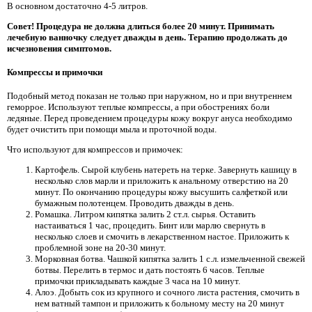
В основном достаточно 4-5 литров.
Совет! Процедура не должна длиться более 20 минут. Принимать
лечебную ванночку следует дважды в день. Терапию продолжать до
исчезновения симптомов.
Компрессы и примочки
Подобный метод показан не только при наружном, но и при внутреннем
геморрое. Используют теплые компрессы, а при обострениях боли
ледяные. Перед проведением процедуры кожу вокруг ануса необходимо
будет очистить при помощи мыла и проточной воды.
Что используют для компрессов и примочек:
Картофель. Сырой клубень натереть на терке. Завернуть кашицу в
несколько слов марли и приложить к анальному отверстию на 20
минут. По окончанию процедуры кожу высушить салфеткой или
бумажным полотенцем. Проводить дважды в день.
Ромашка. Литром кипятка залить 2 ст.л. сырья. Оставить
настаиваться 1 час, процедить. Бинт или марлю свернуть в
несколько слоев и смочить в лекарственном настое. Приложить к
проблемной зоне на 20-30 минут.
Морковная ботва. Чашкой кипятка залить 1 с.л. измельченной свежей
ботвы. Перелить в термос и дать постоять 6 часов. Теплые
примочки прикладывать каждые 3 часа на 10 минут.
Алоэ. Добыть сок из крупного и сочного листа растения, смочить в
нем ватный тампон и приложить к больному месту на 20 минут