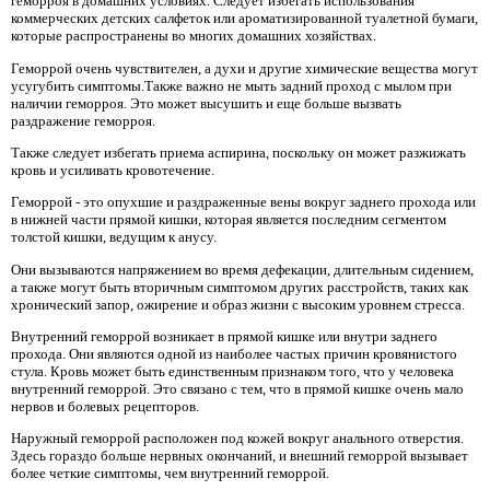
геморроя в домашних условиях. Следует избегать использования
коммерческих детских салфеток или ароматизированной туалетной бумаги,
которые распространены во многих домашних хозяйствах.
Геморрой очень чувствителен, а духи и другие химические вещества могут
усугубить симптомы.Также важно не мыть задний проход с мылом при
наличии геморроя. Это может высушить и еще больше вызвать
раздражение геморроя.
Также следует избегать приема аспирина, поскольку он может разжижать
кровь и усиливать кровотечение.
Геморрой - это опухшие и раздраженные вены вокруг заднего прохода или
в нижней части прямой кишки, которая является последним сегментом
толстой кишки, ведущим к анусу.
Они вызываются напряжением во время дефекации, длительным сидением,
а также могут быть вторичным симптомом других расстройств, таких как
хронический запор, ожирение и образ жизни с высоким уровнем стресса.
Внутренний геморрой возникает в прямой кишке или внутри заднего
прохода. Они являются одной из наиболее частых причин кровянистого
стула. Кровь может быть единственным признаком того, что у человека
внутренний геморрой. Это связано с тем, что в прямой кишке очень мало
нервов и болевых рецепторов.
Наружный геморрой расположен под кожей вокруг анального отверстия.
Здесь гораздо больше нервных окончаний, и внешний геморрой вызывает
более четкие симптомы, чем внутренний геморрой.