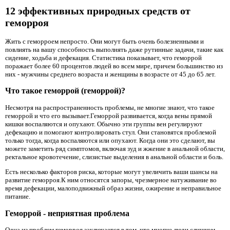
12 эффективных природных средств от
геморроя
Жить с геморроем непросто. Они могут быть очень болезненными и
повлиять на вашу способность выполнять даже рутинные задачи, такие как
сидение, ходьба и дефекация. Статистика показывает, что геморрой
поражает более 60 процентов людей во всем мире, причем большинство из
них - мужчины среднего возраста и женщины в возрасте от 45 до 65 лет.
Что такое геморрой (геморрой)?
Несмотря на распространенность проблемы, не многие знают, что такое
геморрой и что его вызывает.Геморрой развивается, когда вены прямой
кишки воспаляются и опухают. Обычно эти группы вен регулируют
дефекацию и помогают контролировать стул. Они становятся проблемой
только тогда, когда воспаляются или опухают. Когда они это сделают, вы
можете заметить ряд симптомов, включая зуд и жжение в анальной области,
ректальное кровотечение, слизистые выделения в анальной области и боль.
Есть несколько факторов риска, которые могут увеличить ваши шансы на
развитие геморроя.К ним относятся запоры, чрезмерное натуживание во
время дефекации, малоподвижный образ жизни, ожирение и неправильное
питание.
Геморрой - неприятная проблема
Одна из проблем геморроя заключается в том, что многие люди слишком