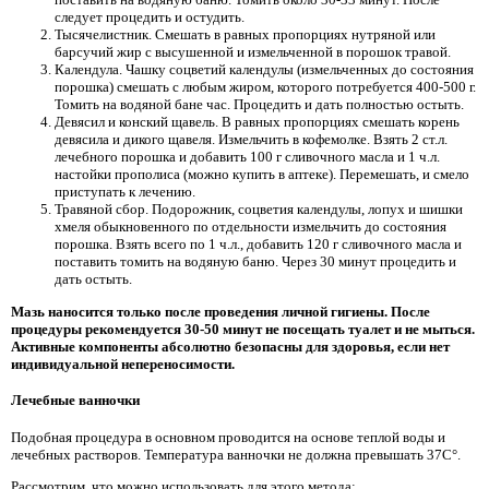
следует процедить и остудить.
Тысячелистник. Смешать в равных пропорциях нутряной или
барсучий жир с высушенной и измельченной в порошок травой.
Календула. Чашку соцветий календулы (измельченных до состояния
порошка) смешать с любым жиром, которого потребуется 400-500 г.
Томить на водяной бане час. Процедить и дать полностью остыть.
Девясил и конский щавель. В равных пропорциях смешать корень
девясила и дикого щавеля. Измельчить в кофемолке. Взять 2 ст.л.
лечебного порошка и добавить 100 г сливочного масла и 1 ч.л.
настойки прополиса (можно купить в аптеке). Перемешать, и смело
приступать к лечению.
Травяной сбор. Подорожник, соцветия календулы, лопух и шишки
хмеля обыкновенного по отдельности измельчить до состояния
порошка. Взять всего по 1 ч.л., добавить 120 г сливочного масла и
поставить томить на водяную баню. Через 30 минут процедить и
дать остыть.
Мазь наносится только после проведения личной гигиены. После
процедуры рекомендуется 30-50 минут не посещать туалет и не мыться.
Активные компоненты абсолютно безопасны для здоровья, если нет
индивидуальной непереносимости.
Лечебные ванночки
Подобная процедура в основном проводится на основе теплой воды и
лечебных растворов. Температура ванночки не должна превышать 37С°.
Рассмотрим, что можно использовать для этого метода: