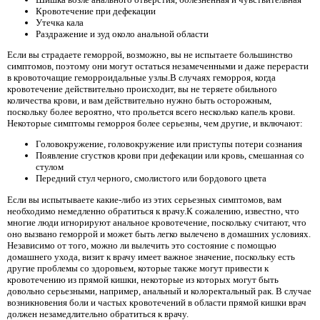
Кровотечение при дефекации
Утечка кала
Раздражение и зуд около анальной области
Если вы страдаете геморрой, возможно, вы не испытаете большинство
симптомов, поэтому они могут остаться незамеченными и даже перерасти
в кровоточащие геморроидальные узлы.В случаях геморроя, когда
кровотечение действительно происходит, вы не теряете обильного
количества крови, и вам действительно нужно быть осторожным,
поскольку более вероятно, что прольется всего несколько капель крови.
Некоторые симптомы геморроя более серьезны, чем другие, и включают:
Головокружение, головокружение или приступы потери сознания
Появление сгустков крови при дефекации или кровь, смешанная со
стулом
Передний стул черного, смолистого или бордового цвета
Если вы испытываете какие-либо из этих серьезных симптомов, вам
необходимо немедленно обратиться к врачу.К сожалению, известно, что
многие люди игнорируют анальное кровотечение, поскольку считают, что
оно вызвано геморрой и может быть легко вылечено в домашних условиях.
Независимо от того, можно ли вылечить это состояние с помощью
домашнего ухода, визит к врачу имеет важное значение, поскольку есть
другие проблемы со здоровьем, которые также могут привести к
кровотечению из прямой кишки, некоторые из которых могут быть
довольно серьезными, например, анальный и колоректальный рак. В случае
возникновения боли и частых кровотечений в области прямой кишки врач
должен незамедлительно обратиться к врачу.