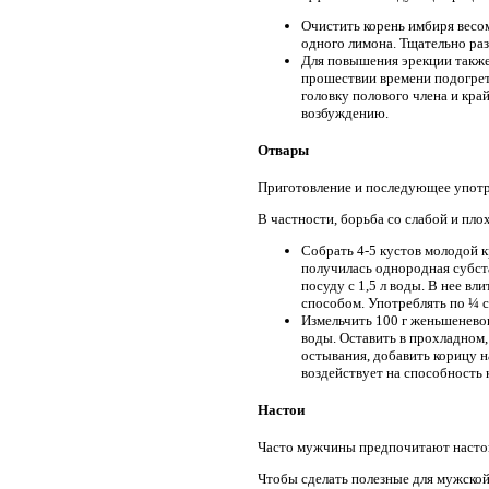
Очистить корень имбиря весом
одного лимона. Тщательно разм
Для повышения эрекции также 
прошествии времени подогреть
головку полового члена и кр
возбуждению.
Отвары
Приготовление и последующее употр
В частности, борьба со слабой и пл
Собрать 4-5 кустов молодой к
получилась однородная субста
посуду с 1,5 л воды. В нее в
способом. Употреблять по ¼ с
Измельчить 100 г женьшенево
воды. Оставить в прохладном,
остывания, добавить корицу н
воздействует на способность 
Настои
Часто мужчины предпочитают настои
Чтобы сделать полезные для мужской