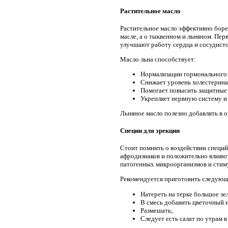
Растительное масло
Растительное масло эффективно борет
масле, а о тыквенном и льняном. Пе
улучшают работу сердца и сосудист
Масло льна способствует:
Нормализации гормонального 
Снижает уровень холестерина
Помогает повысить защитные
Укрепляет нервную систему и
Льняное масло полезно добавлять в
Специи для эрекции
Стоит помнить о воздействии специй
афродизиаков и положительно влияю
патогенных микроорганизмов и стим
Рекомендуется приготовить следующ
Натереть на терке большое зе
В смесь добавить цветочный 
Размешать;
Следует есть салат по утрам 