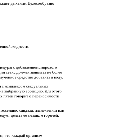
вежает дыхание. Целесообразно
менной жидкости.
цедуры с добавлением лаврового
дин сеанс должен занимать не более
лученное средство добавить в воду.
я с комплексом сексуальных
 на выбранную эссенцию. Для этого
ных пятен говорит о переносимости
 эссенцию сандала, иланг-иланга или
едует делать ее слишком горячей.
ем, что каждый организм