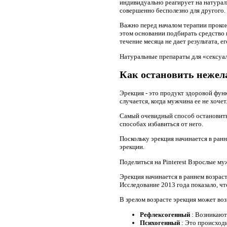
индивидуально реагирует на натурал
совершенно бесполезно для другого.
Важно перед началом терапии прокон
этом основании подбирать средство 
течение месяца не дает результата, е
Натуральные препараты для «сексуал
Как остановить нежел
Эрекция - это продукт здоровой функ
случается, когда мужчина ее не хоче
Самый очевидный способ остановить 
способах избавиться от него.
Поскольку эрекция начинается в ранн
эрекции.
Поделиться на Pinterest Взрослые м
Эрекция начинается в раннем возрас
Исследование 2013 года показало, чт
В зрелом возрасте эрекция может во
Рефлексогенный
: Возникают
Психогенный
: Это происходи