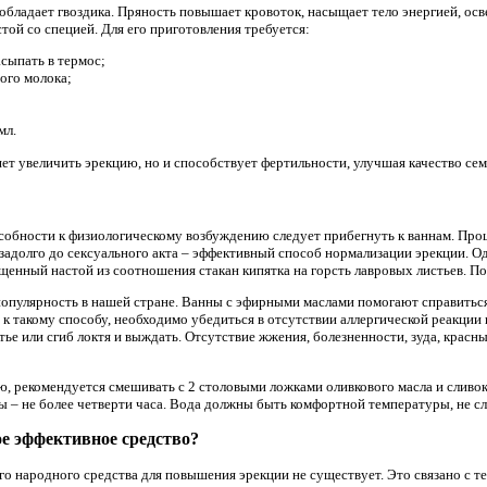
бладает гвоздика. Пряность повышает кровоток, насыщает тело энергией, ос
той со специей. Для его приготовления требуется:
сыпать в термос;
ого молока;
мл.
яет увеличить эрекцию, но и способствует фертильности, улучшая качество се
особности к физиологическому возбуждению следует прибегнуть к ваннам. Про
задолго до сексуального акта – эффективный способ нормализации эрекции. О
щенный настой из соотношения стакан кипятка на горсть лавровых листьев. По
опулярность в нашей стране. Ванны с эфирными маслами помогают справитьс
 к такому способу, необходимо убедиться в отсутствии аллергической реакции
стье или сгиб локтя и выждать. Отсутствие жжения, болезненности, зуда, крас
ю, рекомендуется смешивать с 2 столовыми ложками оливкового масла и сливок
 – не более четверти часа. Вода должны быть комфортной температуры, не сл
е эффективное средство?
го народного средства для повышения эрекции не существует. Это связано с т