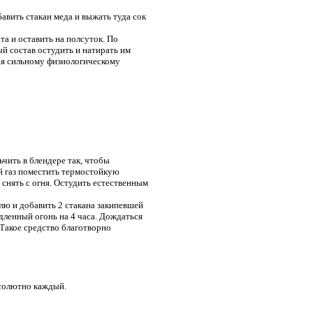
бавить стакан меда и выжать туда сок
та и оставить на полсуток. По
й состав остудить и натирать им
ая сильному физиологическому
ьчить в блендере так, чтобы
й газ поместить термостойкую
 снять с огня. Остудить естественным
лю и добавить 2 стакана закипевшей
дленный огонь на 4 часа. Дождаться
 Такое средство благотворно
бсолютно каждый.