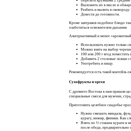
Порезать кружками 2 средние
Выложить их в масло и обжар
Разбить и вылить в сковороду
Довести до готовности.
Кроме завтраков подобное блюдо так
озаботиться освежителем дыхания.
Альтернативный и менее «ароматный 
Использовать нужно только с
Можно взять на выбор черешн
100 или 200 г ягод поместить 
Добавить 2 столовые ложки с
Употребить в пищу.
Рекомендуется есть такой коктейль е
Сухофрукты и орехи
С древнего Востока к нам пришли це
специальные смеси для мужчин, стр
Приготовить целебное снадобье прос
Нужно смешать миндаль, фунду
курагу, инжир, финики. Как сл
Взять по ½ стакана кураги и 
после обеда, предварительно 