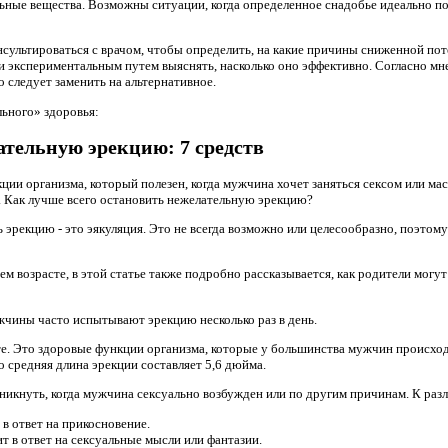
ьные вещества. Возможны ситуации, когда определенное снадобье идеально п
сультироваться с врачом, чтобы определить, на какие причины сниженной пот
и экспериментальным путем выяснять, насколько оно эффективно. Согласно мн
го следует заменить на альтернативное.
ьного» здоровья:
ательную эрекцию: 7 средств
ции организма, который полезен, когда мужчина хочет заняться сексом или ма
т. Как лучше всего остановить нежелательную эрекцию?
эрекцию - это эякуляция. Это не всегда возможно или целесообразно, поэтому
ем возрасте, в этой статье также подробно рассказывается, как родители могу
ужчины часто испытывают эрекцию несколько раз в день.
те. Это здоровые функции организма, которые у большинства мужчин происходя
о средняя длина эрекции составляет 5,6 дюйма.
зникнуть, когда мужчина сексуально возбужден или по другим причинам. К раз
 в ответ на прикосновение.
т в ответ на сексуальные мысли или фантазии.