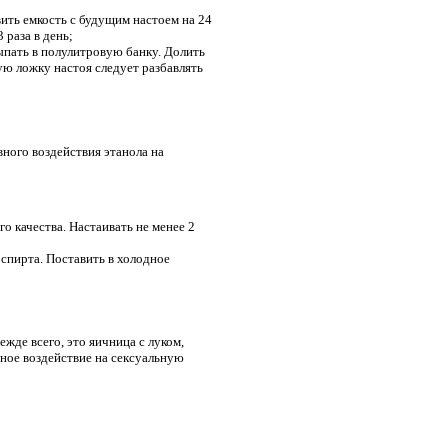
вить емкость с будущим настоем на 24
 раза в день;
ыпать в полулитровую банку. Долить
ую ложку настоя следует разбавлять
ного воздействия этанола на
о качества. Настаивать не менее 2
 спирта. Поставить в холодное
жде всего, это яичница с луком,
рное воздействие на сексуальную