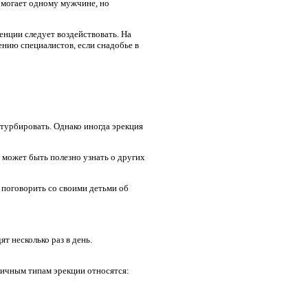
омогает одному мужчине, но
енции следует воздействовать. На
ению специалистов, если снадобье в
стурбировать. Однако иногда эрекция
 может быть полезно узнать о других
т поговорить со своими детьми об
т несколько раз в день.
личным типам эрекции относятся: