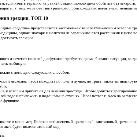
м, если начать терапию на ранней стадии, можно даже обойтись без лекарств.
параты, к тому же за счет натурального происхождения значительно меньше н
ения эрекции. ТОП-10
родные средства» представляется кастрюлька с весело булькающим отваром тр
медицины, однако знахари и целители не ограничиваются растениями и испол
достигать эрекции.
анного излечения половой дисфункции требуется время, бывают ситуации, ког
овать любимую.
можно с помощью следующих способов:
оски и несколько часов походить по полу, а лучше, по траве, также активизиру
топ;
ы, к которым прибегают для лечения простуды. Чтобы добиться эрегированног
лой воде и приложить к подошвам на ступнях. Через четверть часа на рефлект
ю функцию.
ввести в меню мед. Полезен женьшеневый, цветочный, каштановый, гречишны
о акта будет полезен липовый мед.
ты: