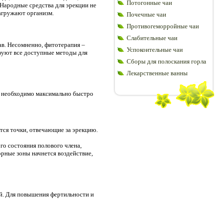
Потогонные чаи
 Народные средства для эрекции не
агружают организм.
Почечные чаи
Противогеморройные чаи
Слабительные чаи
ав. Несомненно, фитотерапия –
Успокоительные чаи
ьзуют все доступные методы для
Сборы для полоскания горла
Лекарственные ванны
да необходимо максимально быстро
ются точки, отвечающие за эрекцию.
о состояния полового члена,
орные зоны начнется воздействие,
й. Для повышения фертильности и