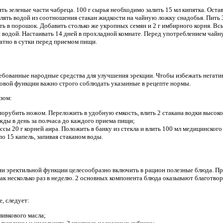
ть зеленые части чабреца. 100 г сырья необходимо залить 15 мл кипятка. Оста
влять водой из соотношения стакан жидкости на чайную ложку снадобья. Пить 3
ть в порошок. Добавить столько же укропных семян и 2 г имбирного корня. Вс
водой. Настаивать 14 дней в прохладной комнате. Перед употреблением чайн
атно в сутки перед приемом пищи.
ребованные народные средства для улучшения эрекции. Чтобы избежать негатив
овой функции важно строго соблюдать указанные в рецепте нормы.
зом:
порубить ножом. Переложить в удобную емкость, влить 2 стакана водки высоког
ижды в день за полчаса до каждого приема пищи;
сы 20 г корней аира. Положить в банку из стекла и влить 100 мл медицинского
о 15 капель, запивая стаканом воды.
и эректильной функции целесообразно включить в рацион полезные блюда. Пре
рак несколько раз в неделю. 2 основных компонента блюда оказывают благотво
, следует:
ливкового масла;