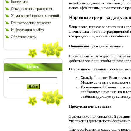
Косметика
подобные трудности излечимы, приче
менее эффективны, чем аптечные пре
Лекарственные растения
Химический состав растений
Народные средства для усил
Приготовление лекарств
Чаще всего, при словосочетании «на
Информация о сайте
значительная часть нетрадиционной 
возвращения мужчинам способности 
Обратная связь
Повышение эрекции за полчаса
Несмотря на то, что для гарантиров
добиться эрекции, чтобы не разочар
Поиск
Оперативное решение проблемы воз
Ходьбу босиком. Если снять н
Можно сочетать с массажем с
Горчичники. Обычные пластин
необходимо намочить их в теп
стабилизирующее эректильну
Продукты пчеловодства
Эффективно при сниженной эрекции 
увеличения длительности сексуальног
Также эффективны следующие рецеп