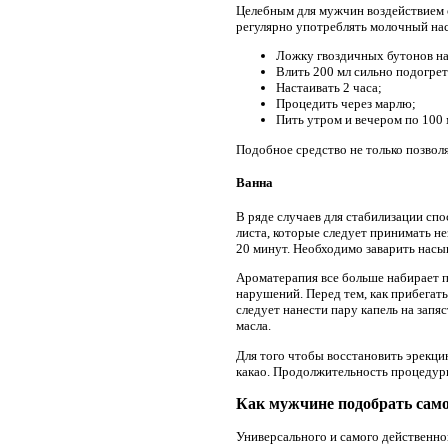
Целебным для мужчин воздействием о
регулярно употреблять молочный нас
Ложку гвоздичных бутонов на
Влить 200 мл сильно подогрет
Настаивать 2 часа;
Процедить через марлю;
Пить утром и вечером по 100 
Подобное средство не только позвол
Ванна
В ряде случаев для стабилизации сп
листа, которые следует принимать не
20 минут. Необходимо заварить насы
Ароматерапия все больше набирает п
нарушений. Перед тем, как прибегать
следует нанести пару капель на запя
масла.
Для того чтобы восстановить эрекци
какао. Продолжительность процедуры
Как мужчине подобрать само
Универсального и самого действенно