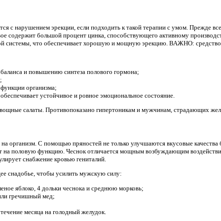
ся с нарушением эрекции, если подходить к такой терапии с умом. Прежде все
рвое содержит большой процент цинка, способствующего активному производс
ой системы, что обеспечивает хорошую и мощную эрекцию. ВАЖНО: средство 
баланса и повышению синтеза полового гормона;
;
 функции организма;
 обеспечивает устойчивое и ровное эмоциональное состояние.
 овощные салаты. Противопоказано гипертоникам и мужчинам, страдающих же
 на организм. С помощью пряностей не только улучшаются вкусовые качества 
т на половую функцию. Чеснок отличается мощным возбуждающим воздействие
улирует снабжение кровью гениталий.
ее снадобье, чтобы усилить мужскую силу:
леное яблоко, 4 дольки чеснока и среднюю морковь;
или гречишный мед;
в течение месяца на голодный желудок.