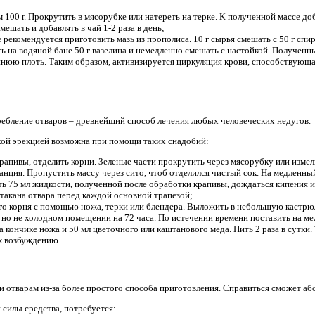
 100 г. Прокрутить в мясорубке или натереть на терке. К полученной массе до
ешать и добавлять в чай 1-2 раза в день;
рекомендуется приготовить мазь из прополиса. 10 г сырья смешать с 50 г спир
 на водяной бане 50 г вазелина и немедленно смешать с настойкой. Полученны
айнюю плоть. Таким образом, активизируется циркуляция крови, способствующ
ебление отваров – древнейший способ лечения любых человеческих недугов.
охой эрекцией возможна при помощи таких снадобий:
рапивы, отделить корни. Зеленые части прокрутить через мясорубку или измел
нция. Пропустить массу через сито, чтоб отделился чистый сок. На медленны
лить 75 мл жидкости, полученной после обработки крапивы, дождаться кипения и
такана отвара перед каждой основной трапезой;
го корня с помощью ножа, терки или блендера. Выложить в небольшую кастрю
 но не холодном помещении на 72 часа. По истечении времени поставить на ме
а кончике ножа и 50 мл цветочного или каштанового меда. Пить 2 раза в сутки.
к возбуждению.
 отварам из-за более простого способа приготовления. Справиться сможет а
 силы средства, потребуется: