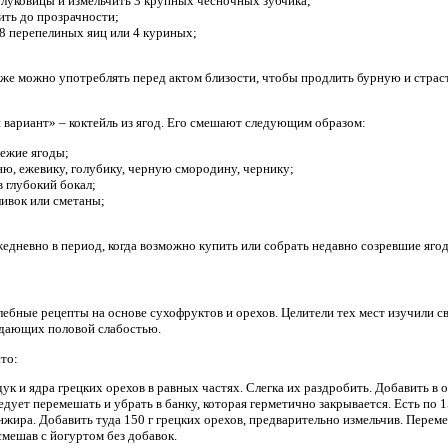
 луковицы и измельчить 3 крупных чесночных зубчика;
ить до прозрачности;
 8 перепелиных яиц или 4 куриных;
же можно употреблять перед актом близости, чтобы продлить бурную и страст
вариант» – коктейль из ягод. Его смешают следующим образом:
вежие ягоды;
ю, ежевику, голубику, черную смородину, чернику;
в глубокий бокал;
ливок или сметаны;
жедневно в период, когда возможно купить или собрать недавно созревшие яго
лебные рецепты на основе сухофруктов и орехов. Целители тех мест изучили с
адающих половой слабостью.
то:
к и ядра грецких орехов в равных частях. Слегка их раздробить. Добавить в 
едует перемешать и убрать в банку, которая герметично закрывается. Есть по 15
инжира. Добавить туда 150 г грецких орехов, предварительно измельчив. Перем
смешав с йогуртом без добавок.