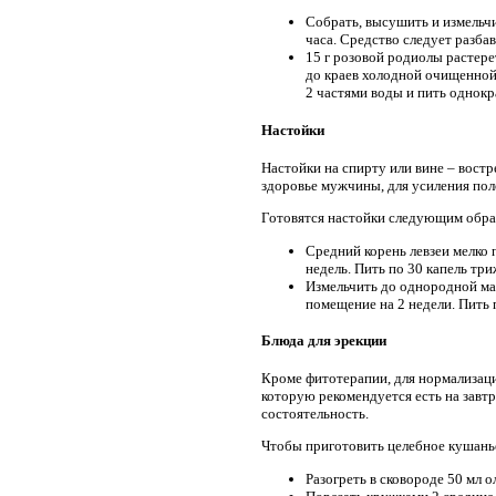
Собрать, высушить и измельчи
часа. Средство следует разба
15 г розовой родиолы растере
до краев холодной очищенной 
2 частями воды и пить однокр
Настойки
Настойки на спирту или вине – вост
здоровье мужчины, для усиления пол
Готовятся настойки следующим обра
Средний корень левзеи мелко 
недель. Пить по 30 капель тр
Измельчить до однородной мас
помещение на 2 недели. Пить п
Блюда для эрекции
Кроме фитотерапии, для нормализаци
которую рекомендуется есть на завт
состоятельность.
Чтобы приготовить целебное кушанье
Разогреть в сковороде 50 мл о