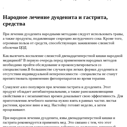
.
Народное лечение дуоденита и гастрита,
средства
При лечении дуоденита народными методами следует использовать травы,
а также продукты, подавляющие секрецию желудочного сока. Кроме того,
огромная польза от средств, способствующих заживлению слизистой
оболочки ЦОД.
Как вылечить воспаление слизистой двенадцатиперстной кишки народной
медициной? В первую очередь перед применением народных методов
необходимо пройти обследование и проконсультироваться со
специалистами.В большинстве случаев при легких формах дуоденита и
отсутствии индивидуальной непереносимости - специалисты не станут
препятствовать применению фитопрепаратов во время терапии.
Суккулент алоэ популярен при лечении гастрита и дуоденита. Этот
продукт обладает антибактериальными, а также ранозаживляющими
свойствами и с незапамятных времен доказывает свою эффективность. Для
приготовления лечебного напитка нужно взять в равных частях листья
растения, красное вино и мед. Настойку готовят неделю, а затем
процеживают.
При народном лечении дуоденита, язвы двенадцатиперстной кишки и
гастрита рекомендуется применять мед. Это связано с тем, что этот
продукт оказывает успокаивающее действие на желудочно-кишечный