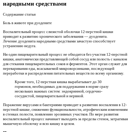
народными средствами
Содержание статьи
Боль в животе при дуодените
Воспалительный процесс слизистой оболочки 12-перстной кишки
приводит к развитию хронического заболевания — дуоденита.
Лечение дуоденита народными средствами зачастую способствует
устранению недуга.
Ни один пищеварительный процесс не обходится без участия 12-перстной
кишки, анатомически представляющей собой сосуд или полость с каналом
для стекания пищеварительных соков и ферментов. Этот орган служит для
переваривания еды, всасываемой микроворсинками, последующей
переработки и распределения питательных веществ по всему организму.
Кроме того, 12-перстная кишка вырабатывает до 30
гормонов, необходимых для поддержания в норме сразу
нескольких важных систем: эндокринной, сердечно-
сосудистой, пищеварительной и нервной.
Поражение вирусами и бактериями приводит к развитию воспаления в 12-
перстной кишке, снижению функциональности, атрофическим изменениям
в стенках полости, появлению эрозивных участков. По мере развития
воспалительный процесс начинает выходить за пределы стенок, затрагивая
мышечную оболочку и всю кишку в целом.