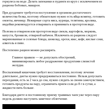
геркулеса на воде. Делать запеканки и пудинги из круп с исключением из
рациона бобовых, макарон.
При дуодените требуется поступление в организм достаточного
количества белка, поэтому обязательно нужно есть яйца всмятку, готовить
омлеты, яичницу. Нежирные сорта мяса, курицы, телятины, кролика,
индейки рекомендуется отваривать и принимать в протертом виде.
Полезна в отварном или протертом виде свекла, картофель, морковь,
капуста, брокколи, отварной кабачок. Исключить из рациона следует
маринованные и соленые блюда, шоколад, орехи, квас, кофе, кислые соки,
алкоголь и пиво.
Постепенно рацион можно расширять.
Главное правило — не допускать обострений,
минимизировать любое раздражение продуктами слизистой
желудка.
Воспаленный кишечник требует восстановления, поэтому лечение
длительное, диеты нужно придерживаться постоянно. Нельзя допускать
переедания, есть за 2 часа до сна, нужно следить за своим самочувствием,
готовить продукты на пару, ограничить прием соли до 8 г в сутки, а
жидкости пить больше.
Благодаря диете и постоянному приему травяных чаев уже через пару
недель должно наступить заметное облегчение.