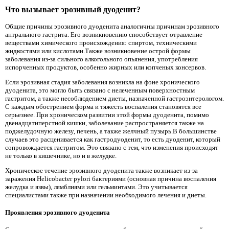
Что вызывает эрозивный дуоденит?
Общие причины эрозивного дуоденита аналогичны причинам эрозивного
антрального гастрита. Его возникновению способствует отравление
веществами химического происхождения: спиртом, техническими
жидкостями или кислотами.Также возникновение острой формы
заболевания из-за сильного алкогольного опьянения, употребления
испорченных продуктов, особенно жирных или копченых консервов.
Если эрозивная стадия заболевания возникла на фоне хронического
дуоденита, это могло быть связано с нелеченным поверхностным
гастритом, а также несоблюдением диеты, назначенной гастроэнтерологом.
С каждым обострением форма и тяжесть воспаления становятся все
серьезнее. При хроническом развитии этой формы дуоденита, помимо
двенадцатиперстной кишки, заболевание распространяется также на
поджелудочную железу, печень, а также желчный пузырь.В большинстве
случаев это расценивается как гастродуоденит, то есть дуоденит, который
сопровождается гастритом. Это связано с тем, что изменения происходят
не только в кишечнике, но и в желудке.
Хроническое течение эрозивного дуоденита также возникает из-за
заражения Helicobacter pylori бактериями (основная причина воспаления
желудка и язвы), лямблиями или гельминтами. Это учитывается
специалистами также при назначении необходимого лечения и диеты.
Проявления эрозивного дуоденита