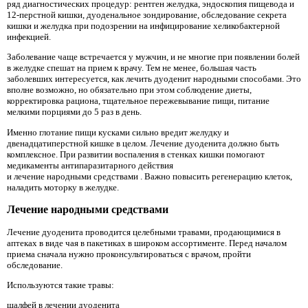
ряд диагностических процедур: рентген желудка, эндоскопия пищевода и
12-перстной кишки, дуоденальное зондирование, обследование секрета
кишки и желудка при подозрении на инфицирование хеликобактерной
инфекцией.
Заболевание чаще встречается у мужчин, и не многие при появлении болей
в желудке спешат на прием к врачу. Тем не менее, большая часть
заболевших интересуется, как лечить дуоденит народными способами. Это
вполне возможно, но обязательно при этом соблюдение диеты,
корректировка рациона, тщательное пережевывание пищи, питание
мелкими порциями до 5 раз в день.
Именно глотание пищи кусками сильно вредит желудку и
двенадцатиперстной кишке в целом. Лечение дуоденита должно быть
комплексное. При развитии воспаления в стенках кишки помогают
медикаменты антипаразитарного действия
и лечение народными средствами . Важно повысить регенерацию клеток,
наладить моторку в желудке.
Лечение народными средствами
Лечение дуоденита проводится целебными травами, продающимися в
аптеках в виде чая в пакетиках в широком ассортименте. Перед началом
приема сначала нужно проконсультироваться с врачом, пройти
обследование.
Используются такие травы:
шалфей в лечении дуоденита