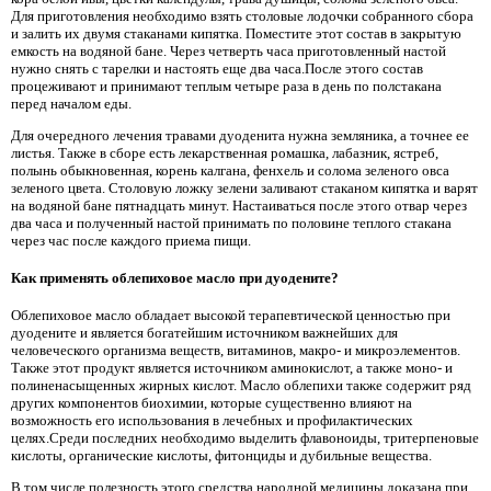
Для приготовления необходимо взять столовые лодочки собранного сбора
и залить их двумя стаканами кипятка. Поместите этот состав в закрытую
емкость на водяной бане. Через четверть часа приготовленный настой
нужно снять с тарелки и настоять еще два часа.После этого состав
процеживают и принимают теплым четыре раза в день по полстакана
перед началом еды.
Для очередного лечения травами дуоденита нужна земляника, а точнее ее
листья. Также в сборе есть лекарственная ромашка, лабазник, ястреб,
полынь обыкновенная, корень калгана, фенхель и солома зеленого овса
зеленого цвета. Столовую ложку зелени заливают стаканом кипятка и варят
на водяной бане пятнадцать минут. Настаиваться после этого отвар через
два часа и полученный настой принимать по половине теплого стакана
через час после каждого приема пищи.
Как применять облепиховое масло при дуодените?
Облепиховое масло обладает высокой терапевтической ценностью при
дуодените и является богатейшим источником важнейших для
человеческого организма веществ, витаминов, макро- и микроэлементов.
Также этот продукт является источником аминокислот, а также моно- и
полиненасыщенных жирных кислот. Масло облепихи также содержит ряд
других компонентов биохимии, которые существенно влияют на
возможность его использования в лечебных и профилактических
целях.Среди последних необходимо выделить флавоноиды, тритерпеновые
кислоты, органические кислоты, фитонциды и дубильные вещества.
В том числе полезность этого средства народной медицины доказана при