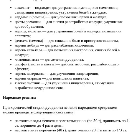
эвкалипт — подходит для устранения имеющихся симптомов,
стимуляции пищеварения, устранения болей в желудке;
кардамон (семена) — для успокоения нервов и желудка;
цветы ромашки — для снятия расстройств в желудке, улучшения
кровообращения;
корица, молотая — для устранения болей в желудке, повышения
аппетита;
фенхель (семена) — для снижения боли и приступов тошноты;
корень имбиря — для расслабления кишечника;
корень кава-кава — для повышения настроения, снятия болей в
желудке;
лимонная мята — для лечения дуоденита;
шалфей (листья и цветы) — для снятия болей, расслабляющего
эффекта;
корень валерианы — для улучшения пищеварения;
корень лакрицы — для повышения аппетита;
тысячелистник — для улучшения пищеварения, стимуляции
выработки желудочного сока.
Народные рецепты
При хронической стадии дуоденита лечение народными средствами
можно проводить следующими составами:
настоять плоды фенхеля и золототысячник (по 50 г), принимать по 1
ст. порциями до 4 раз в день;
настоять мяту перечную (40 г), траву очанки (20 г) и пить по 1/3 ст.