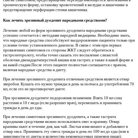
хроническую форму, остановку кровотечений в желудке и кишечнике и
предотвращение перфорации стенки кишечника.
Как лечить эрозивный дуоденит народными средствами?
Лечение любой из форм эрозивного дуоденита народными средствами
успешно сочетается с методами народной медицины. Необходимо знать,
что народные средства способствуют выздоровлению пациента только при
условии точно установленного диагноза. В связи с этим при первых
проявлениях симптомов со стороны ЖКТ следует обратиться к
гастроэнтерологу, чтобы точно сказать это воспаление слизистой
оболочки двенадцатиперстной кишки или гастрит, а также в какой форме и
на какой стадии.После этого пациент полностью соглашается с врачом,
включая народные средства и диету.
При лечении эрозивного дуоденита отличным средством является отвар
зверобоя. Кушать его нужно трижды в день за полчаса до употребления 70
мл, если это не противоречит диете.
При эрозивном дуодените подорожник незаменим. Взять 10 мл сока
растения и 10 г меда (если разрешит врач), перемешать и принимать
трижды в день до еды.
При лечении симптомов эрозивного дуоденита, а также гастрита
народными средствами можно использовать овес и крапиву. Отвар
крапивы пьют в течение дня, как чай. Листья измельчают и добавляют в
отвар овса. Принимать эту смесь трижды в день по 100 мл до еды (или в
зависимости от диеты и количества рекомендуемых приемов пищи).