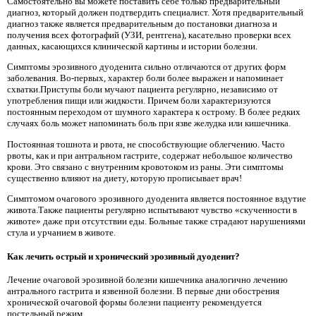
Самостоятельно вы можете поставить себе только предварительный
диагноз, который должен подтвердить специалист. Хотя предварительный
диагноз также является предварительным до постановки диагноза и
получения всех фотографий (УЗИ, рентгена), касательно проверки всех
данных, касающихся клинической картины и истории болезни.
Симптомы эрозивного дуоденита сильно отличаются от других форм
заболевания. Во-первых, характер боли более выражен и напоминает
схватки.Приступы боли мучают пациента регулярно, независимо от
употребления пищи или жидкости. Причем боли характеризуются
постоянным переходом от шумного характера к острому. В более редких
случаях боль может напоминать боль при язве желудка или кишечника.
Постоянная тошнота и рвота, не способствующие облегчению. Часто
рвоты, как и при антральном гастрите, содержат небольшое количество
крови. Это связано с внутренним кровотоком из раны. Эти симптомы
существенно влияют на диету, которую прописывает врач!
Симптомом очагового эрозивного дуоденита является постоянное вздутие
живота.Также пациенты регулярно испытывают чувство «скученности в
животе» даже при отсутствии еды. Больные также страдают нарушениями
стула и урчанием в животе.
Как лечить острый и хронический эрозивный дуоденит?
Лечение очаговой эрозивной болезни кишечника аналогично лечению
антрального гастрита и язвенной болезни. В первые дни обострения
хронической очаговой формы болезни пациенту рекомендуется
постельный режим.