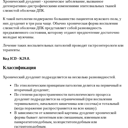
Хронический дуоденит - хроническое заболевание, вызванное
дегенеративно-дистрофическими изменениями эпителиальных тканей
слизистой оболочки ДПК.
К такой патологии подвержено большинство пациентов мужского пола, у
них дуоденит в три раза чаще. Обычно хроническая форма воспаления
слизистой оболочки ДПК представляет собой разновидность
предъязвенного состояния, которому отдают предпочтение достаточно
молодые мужчины.
Лечение таких воспалительных патологий проводят гастроэнтерологи или
терапевты.
Код ICD - K29.8.
Классификация
Хронический дуоденит подразделяется на несколько разновидностей.
По этиологическим принципам патология делится на первичный и
вторичный дуоденит;
По степени распространенности патологического процесса
дуоденит подразделяется на ограниченный (при воспалении
терминального, начального кишечника или сосочка) и тотальный
(когда поражение распространяется на всю кишку).
В зависимости от клинической картины дуоденит хронической
формы бывает латентным или смешанным, язвенным или
панкреатитоподобным, холециститоподобным или
гастритоподобным.