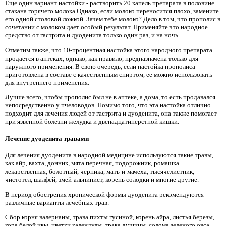
Еще один вариант настойки - растворить 20 капель препарата в половине
стакана горячего молока.Однако, если молоко переносится плохо, замените
его одной столовой ложкой. Зачем тебе молоко? Дело в том, что прополис в
сочетании с молоком дает особый результат. Применяйте это народное
средство от гастрита и дуоденита только один раз, и на ночь.
Отметим также, что 10-процентная настойка этого народного препарата
продается в аптеках, однако, как правило, предназначена только для
наружного применения. В свою очередь, если настойка прополиса
приготовлена ​​в составе с качественным спиртом, ее можно использовать
для внутреннего применения.
Лучше всего, чтобы прополис был не в аптеке, а дома, то есть продавался
непосредственно у пчеловодов. Помимо того, что эта настойка отлично
подходит для лечения людей от гастрита и дуоденита, она также помогает
при язвенной болезни желудка и двенадцатиперстной кишки.
Лечение дуоденита травами
Для лечения дуоденита в народной медицине используются такие травы,
как айр, вахта, донник, мята перечная, подорожник, ромашка
лекарственная, болотный, черника, мать-и-мачеха, тысячелистник,
чистотел, шалфей, змей-альпинист, корень солодки и многие другие.
В период обострения хронической формы дуоденита рекомендуются
различные варианты лечебных трав.
Сбор корня валерианы, трава пихты гусиной, корень айра, листья березы,
кора белой ивы, цветки календулы, трава душицы, солома зеленого овса.