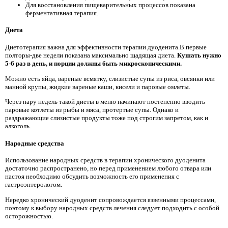
Для восстановления пищеварительных процессов показана
ферментативная терапия.
Диета
Диетотерапия важна для эффективности терапии дуоденита.В первые
полторы-две недели показана максимально щадящая диета.
Кушать нужно
5-6 раз в день, и порции должны быть микроскопическими.
Можно есть яйца, вареные всмятку, слизистые супы из риса, овсянки или
манной крупы, жидкие вареные каши, кисели и паровые омлеты.
Через пару недель такой диеты в меню начинают постепенно вводить
паровые котлеты из рыбы и мяса, протертые супы. Однако и
раздражающие слизистые продукты тоже под строгим запретом, как и
алкоголь.
Народные средства
Использование народных средств в терапии хронического дуоденита
достаточно распространено, но перед применением любого отвара или
настоя необходимо обсудить возможность его применения с
гастроэнтерологом.
Нередко хронический дуоденит сопровождается язвенными процессами,
поэтому к выбору народных средств лечения следует подходить с особой
осторожностью.