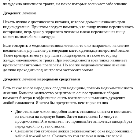
желудочно-кишечного тракта, на почве которых возникает заболевание.
Дуоденит: лечение
Начать нужно с диетического питания, которое должен назначить врач
индивидуально. При этом следует помнить, что пищу нужно пережевывать
осторожно, ведь даже у здорового человека плохо пережеванная пища
может вызвать боли в желудке.
Если говорить о медикаментозном лечении, то оно направлено на снятие
воспаления и улучшение регенерации клеток двенадцатиперстной кишки.
Такие препараты могут улучшить пищеварение, а также моторику
желудочно-кишечного тракта.При необходимости врач также назначает
противопаразитарные препараты. Но все же медикаментозное лечение
должно проходить под контролем гастроэнтеролога.
Дуоденит: лечение народными средствами
Есть также много народных средств медицины, помимо медикаметнозного
лечения. Большое количество рецептов на основе травяных сборов
поможет быстро и эффективно снять воспаление и вылечить дуоденит
любой сложности. Я хотел бы представить некоторые из них.
Две столовые ложки зверобоя залить стаканом кипятка и поставить
на полчаса на водяную баню. Затем настаиваем 15 минут и
процеживаем. Это означает, что принимайте за полчаса каждый раз
перед едой по трети стакана.
Смешайте три столовые ложки свежевыжатого сока подорожника с
чайной ложкой меда. Съедать по три столика в день столовой