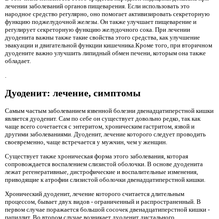
лечении заболеваний органов пищеварения. Если использовать это
народное средство регулярно, оно помогает активизировать секреторную
функцию поджелудочной железы. Он также улучшает пищеварение и
регулирует секреторную функцию желудочного сока. При лечении
дуоденита важны также такие свойства этого средства, как улучшение
эвакуации и двигательной функции кишечника.Кроме того, при вторичном
дуодените важно улучшить липидный обмен печени, которым она также
обладает.
.
Дуоденит: лечение, симптомы
Самым частым заболеванием язвенной болезни двенадцатиперстной кишки
является дуоденит. Сам по себе он существует довольно редко, так как
чаще всего сочетается с энтеритом, хроническим гастритом, язвой и
другими заболеваниями. Дуоденит, лечение которого следует проводить
своевременно, чаще встречается у мужчин, чем у женщин.
Существует также хроническая форма этого заболевания, которая
сопровождается воспалением слизистой оболочки. В основе дуоденита
лежат регенеративные, дистрофические и воспалительные изменения,
приводящие к атрофии слизистой оболочки двенадцатиперстной кишки.
Хронический дуоденит, лечение которого считается длительным
процессом, бывает двух видов - ограниченный и распространенный. В
первом случае поражается большой сосочек двенадцатиперстной кишки -
папиллит. Во втором случае возникает дуоденит дистального,