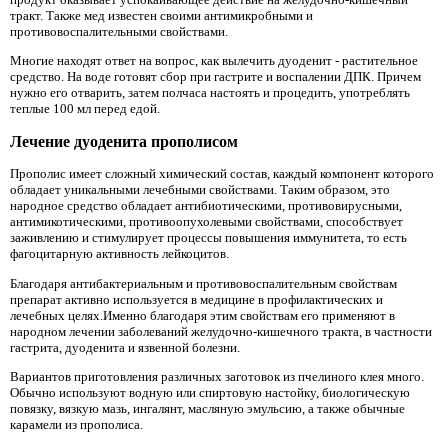
тракт. Также мед известен своими антимикробными и
противовоспалительными свойствами.
Многие находят ответ на вопрос, как вылечить дуоденит - растительное
средство. На воде готовят сбор при гастрите и воспалении ДПК. Причем
нужно его отварить, затем полчаса настоять и процедить, употреблять
теплые 100 мл перед едой.
Лечение дуоденита прополисом
Прополис имеет сложный химический состав, каждый компонент которого
обладает уникальными лечебными свойствами. Таким образом, это
народное средство обладает антибиотическими, противовирусными,
антимикотическими, противоопухолевыми свойствами, способствует
заживлению и стимулирует процессы повышения иммунитета, то есть
фагоцитарную активность лейкоцитов.
Благодаря антибактериальным и противовоспалительным свойствам
препарат активно используется в медицине в профилактических и
лечебных целях.Именно благодаря этим свойствам его применяют в
народном лечении заболеваний желудочно-кишечного тракта, в частности
гастрита, дуоденита и язвенной болезни.
Вариантов приготовления различных заготовок из пчелиного клея много.
Обычно используют водную или спиртовую настойку, биологическую
повязку, вязкую мазь, ингалянт, масляную эмульсию, а также обычные
карамели из прополиса.