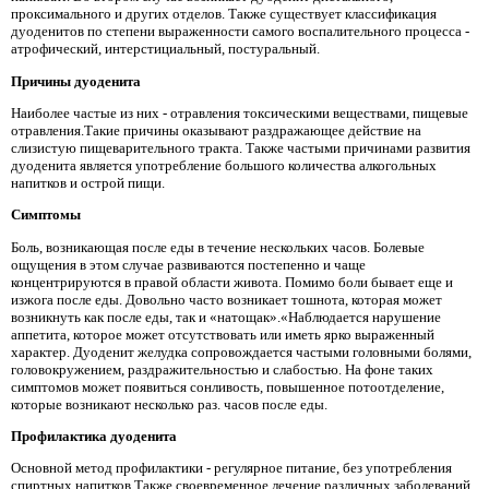
проксимального и других отделов. Также существует классификация
дуоденитов по степени выраженности самого воспалительного процесса -
атрофический, интерстициальный, постуральный.
Причины дуоденита
Наиболее частые из них - отравления токсическими веществами, пищевые
отравления.Такие причины оказывают раздражающее действие на
слизистую пищеварительного тракта. Также частыми причинами развития
дуоденита является употребление большого количества алкогольных
напитков и острой пищи.
Симптомы
Боль, возникающая после еды в течение нескольких часов. Болевые
ощущения в этом случае развиваются постепенно и чаще
концентрируются в правой области живота. Помимо боли бывает еще и
изжога после еды. Довольно часто возникает тошнота, которая может
возникнуть как после еды, так и «натощак».«Наблюдается нарушение
аппетита, которое может отсутствовать или иметь ярко выраженный
характер. Дуоденит желудка сопровождается частыми головными болями,
головокружением, раздражительностью и слабостью. На фоне таких
симптомов может появиться сонливость, повышенное потоотделение,
которые возникают несколько раз. часов после еды.
Профилактика дуоденита
Основной метод профилактики - регулярное питание, без употребления
спиртных напитков.Также своевременное лечение различных заболеваний