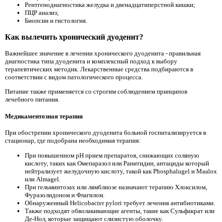
Рентгенодиагностика желудка и двенадцатиперстной кишки;
ПЦР анализ;
Биопсии и гистология.
Как вылечить хронический дуоденит?
Важнейшее значение в лечении хронического дуоденита - правильная
диагностика типа дуоденита и комплексный подход к выбору
терапевтических методик. Лекарственные средства подбираются в
соответствии с видом патологического процесса.
Питание также применяется со строгим соблюдением принципов
лечебного питания.
Медикаментозная терапия
При обострении хронического дуоденита больной госпитализируется в
стационар, где подобрана необходимая терапия:
При повышенном pH прием препаратов, снижающих соляную
кислоту, таких как Омепаразол или Ранитидин, антациды который
нейтрализует желудочную кислоту, такой как Phosphalugel и Maalox
или Almagel.
При гельминтозах или лямблиозе назначают терапию Хлоксилом,
Фуразолидоном и Флагилом.
Обнаруженный Helicobacter pylori требует лечения антибиотиками.
Также подходят обволакивающие агенты, такие как Сульфакрат или
Де-Нол, которые защищают слизистую оболочку.