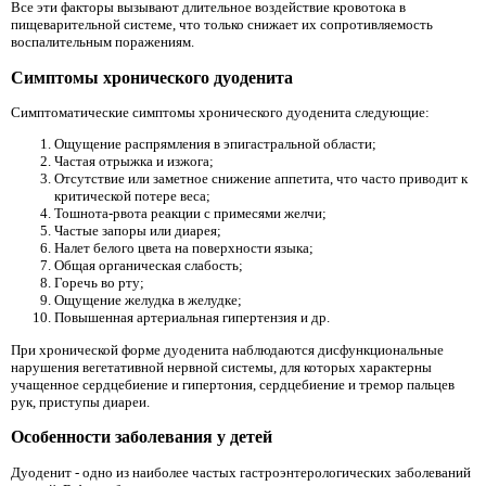
Все эти факторы вызывают длительное воздействие кровотока в
пищеварительной системе, что только снижает их сопротивляемость
воспалительным поражениям.
Симптомы хронического дуоденита
Симптоматические симптомы хронического дуоденита следующие:
Ощущение распрямления в эпигастральной области;
Частая отрыжка и изжога;
Отсутствие или заметное снижение аппетита, что часто приводит к
критической потере веса;
Тошнота-рвота реакции с примесями желчи;
Частые запоры или диарея;
Налет белого цвета на поверхности языка;
Общая органическая слабость;
Горечь во рту;
Ощущение желудка в желудке;
Повышенная артериальная гипертензия и др.
При хронической форме дуоденита наблюдаются дисфункциональные
нарушения вегетативной нервной системы, для которых характерны
учащенное сердцебиение и гипертония, сердцебиение и тремор пальцев
рук, приступы диареи.
Особенности заболевания у детей
Дуоденит - одно из наиболее частых гастроэнтерологических заболеваний