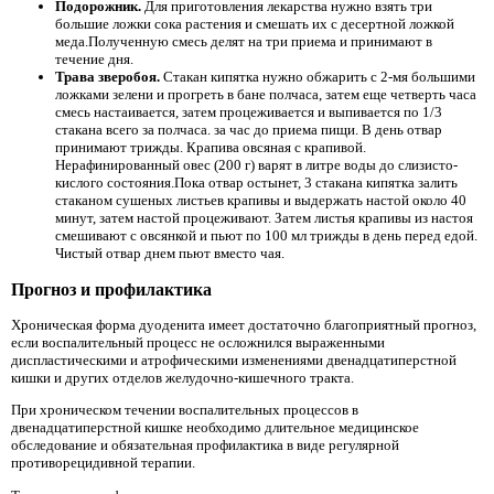
Подорожник.
Для приготовления лекарства нужно взять три
большие ложки сока растения и смешать их с десертной ложкой
меда.Полученную смесь делят на три приема и принимают в
течение дня.
Трава зверобоя.
Стакан кипятка нужно обжарить с 2-мя большими
ложками зелени и прогреть в бане полчаса, затем еще четверть часа
смесь настаивается, затем процеживается и выпивается по 1/3
стакана всего за полчаса. за час до приема пищи. В день отвар
принимают трижды. Крапива овсяная с крапивой.
Нерафинированный овес (200 г) варят в литре воды до слизисто-
кислого состояния.Пока отвар остынет, 3 стакана кипятка залить
стаканом сушеных листьев крапивы и выдержать настой около 40
минут, затем настой процеживают. Затем листья крапивы из настоя
смешивают с овсянкой и пьют по 100 мл трижды в день перед едой.
Чистый отвар днем ​​пьют вместо чая.
Прогноз и профилактика
Хроническая форма дуоденита имеет достаточно благоприятный прогноз,
если воспалительный процесс не осложнился выраженными
диспластическими и атрофическими изменениями двенадцатиперстной
кишки и других отделов желудочно-кишечного тракта.
При хроническом течении воспалительных процессов в
двенадцатиперстной кишке необходимо длительное медицинское
обследование и обязательная профилактика в виде регулярной
противорецидивной терапии.