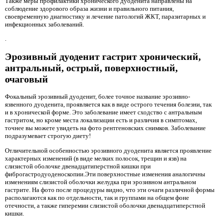
Также меры профилактики хронического дуоденита направлены на
соблюдение здорового образа жизни и правильного питания,
своевременную диагностику и лечение патологий ЖКТ, паразитарных и
инфекционных заболеваний.
.
Эрозивный дуоденит гастрит хронический,
антральный, острый, поверхностный,
очаговый
Фокальный эрозивный дуоденит, более точное название эрозивно-
язвенного дуоденита, проявляется как в виде острого течения болезни, так
и в хронической форме. Это заболевание имеет сходство с антральным
гастритом, но кроме места локализации есть и различия в симптомах,
точнее вы можете увидеть на фото рентгеновских снимков. Заболевание
подразумевает строгую диету!
Отличительной особенностью эрозивного дуоденита является проявление
характерных изменений (в виде мелких полосок, трещин и язв) на
слизистой оболочке двенадцатиперстной кишки при
фиброгастродуоденоскопии.Эти поверхностные изменения аналогичны
изменениям слизистой оболочки желудка при эрозивном антральном
гастрите. На фото после процедуры видно, что эти очаги различной формы
располагаются как по отдельности, так и группами на общем фоне
отечности, а также гиперемии слизистой оболочки двенадцатиперстной
кишки.