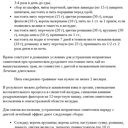
3-4 раза в день до еды;
сбор из шалфея, мяты перечной, цветков лаванды (по 15 г) заварить
кипятком, настоять и пить порциями перед едой;
настоять мяту перечную (15 г), цветки ромашки (50 г), плоды
фенхеля (10 г), корень валерианы (10 г), пить по 1 ст. за 1 прием, если
появились колики и тяжесть в желудке;
настоять мяту перечную (20 г), цветки ромашки (30 г), крушину (30
г), плоды аниса (10 г), принимать по 1 ст.;
настоять на водке в течение 7 дней в темном месте можжевельник
(10 г), ромашку и мяту перечную (по 25 г), принимать по 1/2 ст. 2
раза днем и на ночь.
Врачи советуют в домашних условиях для устранения неприятных
симптомов при хроническом дуодените постоянно пить чай из
вышеуказанных трав, но совместно с диетой и налаженным питанием.
Лечение длительное.
Пить ежедневно травяные чаи нужно не менее 2 месяцев.
В результате можно добиться заживления язвы и эрозии, уменьшения
воспалительного процесса в слизистой желудка, снижения влияния
раздражающих факторов на 12-перстную кишку, снятия симптомов
воспаления в эпигастральной области желудка.
Для снятия воспаления, устранения неприятных симптомов наряду с
диетой лечебный эффект дают следующие сборы:
Солодку, корень крушины, корень алтея, пастушью сумку, ромашку,
лаванду, цветки мелиссы, лапчатку прямостоячую (по 10 г)