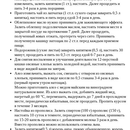
измельчить, залить кипятком (1 ст.), настоять. Далее процедить и
пить 3-4 раза в день порциями.
Приготовить чай из лапчатки (1 ст.л. сухого сырья заварить 0,5 л
кипятка), настоять и пить перед едой 3-4 раза в день.
Облепиховое масло нужно принимать для заживляющего эффекта.
Залить облепиху подсолнечным маслом, настоять темном месте в
закрытой посуде на протяжении 7 дней. Далее процедить,
полученный жмых отжать, протереть через сито. Принимать
полученную кашицу натощак по 2 ст.л. перед каждым приемом
пищи.
Подорожник (сухие листья) заварить кипятком (0,5 л), настоять 30
минут, процедить и пить по 0,5 ст. перед едой 6-7 раз в день.
Для снятия воспаления и улучшения деятельности 12-перстной
кишки овсяные хлопья залить холодной водой, настоять принимать
в виде жидкой каши на завтрак.
Алоэ измельчить, выжать сок, смешать с отваром из овсяных
хлопьев, принимать в виде киселя по 0,5 стакана 3-4 раза в день
(первый прием утром натощак).
Можно приготовить алоэ с медом майским на виноградном
натуральном вине. Из алоэ выжать сок, добавить жидкий мед,
нагретый до 60 °С, перемешать, выдержать до 7 дней в прохладном
месте, периодически взбалтывая, после процедить. Пропить курсом
в течение 3 месяцев.
Настойка из прополиса. Залить спиртом (100 г) прополис (150 г),
настоять 10 суток в темноте, периодически взбалтывая, принимать
по 15-20 капель прополиса с добавлением молока 3 раза в день.
Вместо прополиса можно использовать семена льна.
Залить кипятком(0,5 л) корень аира, пижму обыкновенную, корень