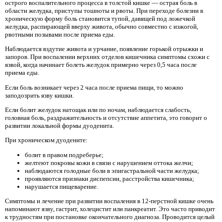
острого воспалительного процесса в толстой кишке — острая боль в
области желудка, приступы тошноты и рвоты. При переходе болезни в
хроническую форму боль становится тупой, давящей под ложечкой
желудка, распирающей вверху живота, обычно совместно с изжогой,
рвотными позывами после приема еды.
Наблюдается вздутие живота и урчание, появление горькой отрыжки и
запоров. При воспалении верхних отделов кишечника симптомы схожи с
язвой, когда начинает болеть желудок примерно через 0,5 часа после
приема еды.
Если боль возникает через 2 часа после приема пищи, то можно
заподозрить язву кишки.
Если болит желудок натощак или по ночам, наблюдается слабость,
головная боль, раздражительность и отсутствие аппетита, это говорит о
развитии локальной формы дуоденита.
При хроническом дуодените:
болит в правом подреберье;
желтеют покровы кожи в связи с нарушением оттока желчи;
наблюдаются голодные боли в эпигастральной части желудка;
проявляются признаки диспепсии, расстройства кишечника;
нарушается пищеварение.
Симптомы и лечение при развитии воспаления в 12-перстной кишке очень
напоминают язву, гастрит, холецистит или панкреатит. Это часто приводит
к трудностям при постановке окончательного диагноза. Проводится целый