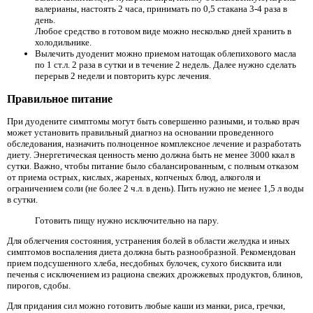
валерианы, настоять 2 часа, принимать по 0,5 стакана 3-4 раза в
день.
Любое средство в готовом виде можно несколько дней хранить в
холодильнике.
Вылечить дуоденит можно приемом натощак облепихового масла
по 1 ст.л. 2 раза в сутки и в течение 2 недель. Далее нужно сделать
перерыв 2 недели и повторить курс лечения.
Правильное питание
При дуодените симптомы могут быть совершенно разными, и только врач
может установить правильный диагноз на основании проведенного
обследования, назначить полноценное комплексное лечение и разработать
диету. Энергетическая ценность меню должна быть не менее 3000 ккал в
сутки. Важно, чтобы питание было сбалансированным, с полным отказом
от приема острых, кислых, жареных, копченых блюд, алкоголя и
ограничением соли (не более 2 ч.л. в день). Пить нужно не менее 1,5 л воды
в сутки.
Готовить пищу нужно исключительно на пару.
Для облегчения состояния, устранения болей в области желудка и иных
симптомов воспаления диета должна быть разнообразной. Рекомендован
прием подсушенного хлеба, несдобных булочек, сухого бисквита или
печенья с исключением из рациона свежих дрожжевых продуктов, блинов,
пирогов, сдобы.
Для придания сил можно готовить любые каши из манки, риса, гречки,