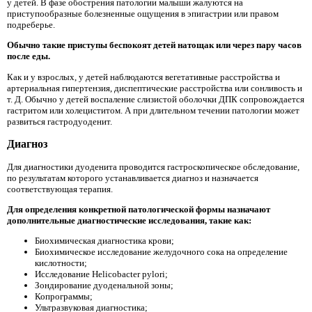
у детей. В фазе обострения патологии малыши жалуются на
приступообразные болезненные ощущения в эпигастрии или правом
подреберье.
Обычно такие приступы беспокоят детей натощак или через пару часов
после еды.
Как и у взрослых, у детей наблюдаются вегетативные расстройства и
артериальная гипертензия, диспептические расстройства или сонливость и
т. Д. Обычно у детей воспаление слизистой оболочки ДПК сопровождается
гастритом или холециститом. А при длительном течении патологии может
развиться гастродуоденит.
Диагноз
Для диагностики дуоденита проводится гастроскопическое обследование,
по результатам которого устанавливается диагноз и назначается
соответствующая терапия.
Для определения конкретной патологической формы назначают
дополнительные диагностические исследования, такие как:
Биохимическая диагностика крови;
Биохимическое исследование желудочного сока на определение
кислотности;
Исследование Helicobacter pylori;
Зондирование дуоденальной зоны;
Копрограммы;
Ультразвуковая диагностика;