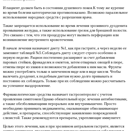
И пациент должен быть в состоянии душевного покоя.К тому же курение
во время болезни категорически противопоказано. Возможно параллельное
использование народных средств с разрешения врача.
Также запрещается использование во время лечения эрозивного дуоденита
промывания желудка, а также использование грелок для брюшной полости.
Это связано с тем, что эти процедуры могут вызвать перфорацию или
возникновение внутреннего кровотечения.
В начале лечения назначают диету №1, как при гастрите, а через неделю ее
заменяют таблицей №5.Соблюдать диету следует строго особенно в
первую неделю. Рацион постепенно расширяют за счет добавления
паровых стейков, фрикаделек и омлетов, затем отварных овощей в пюре,
отмены пюре из злаков и возможности добавления к ним масла. Фрукты
можно употреблять только в запеченном виде или в виде киселя. Чтобы
вылечить дуоденит, к подобным диетам нужно долго привыкать и
постоянно их соблюдать. Только при их соблюдении можно рассчитывать
на успешное выздоровление.
Фармакологические средства назначает гастроэнтеролог с учетом
проявления симптомов.Однако обязательный курс лечения антибиотиками,
а также обезболивающими перорально или внутримышечно. Просто
необходимо принимать медикаменты, оказывающие обволакивающее
действие, и препараты, способствующие заживлению поврежденной
слизистой. Также рекомендуются препараты, укрепляющие иммунитет.
Целью этого лечения, как и при эрозивном антральном гастрите, является
снятие симптомов, предотвращение перехода имеющегося заболевания в