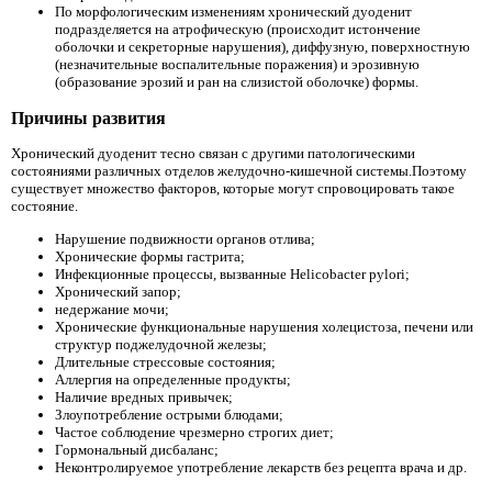
По морфологическим изменениям хронический дуоденит
подразделяется на атрофическую (происходит истончение
оболочки и секреторные нарушения), диффузную, поверхностную
(незначительные воспалительные поражения) и эрозивную
(образование эрозий и ран на слизистой оболочке) формы.
Причины развития
Хронический дуоденит тесно связан с другими патологическими
состояниями различных отделов желудочно-кишечной системы.Поэтому
существует множество факторов, которые могут спровоцировать такое
состояние.
Нарушение подвижности органов отлива;
Хронические формы гастрита;
Инфекционные процессы, вызванные Helicobacter pylori;
Хронический запор;
недержание мочи;
Хронические функциональные нарушения холецистоза, печени или
структур поджелудочной железы;
Длительные стрессовые состояния;
Аллергия на определенные продукты;
Наличие вредных привычек;
Злоупотребление острыми блюдами;
Частое соблюдение чрезмерно строгих диет;
Гормональный дисбаланс;
Неконтролируемое употребление лекарств без рецепта врача и др.