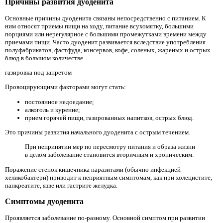
Причины развития дуоденита
Основные причины дуоденита связаны непосредственно с питанием. К
ним относят приемы пищи на ходу, питание всухомятку, большими
порциями или нерегулярное с большими промежутками времени между
приемами пищи. Часто дуоденит развивается вследствие употребления
полуфабрикатов, фастфуда, консервов, кофе, соленых, жареных и острых
блюд в большом количестве.
газировка под запретом
Провоцирующими факторами могут стать:
постоянное недоедание;
алкоголь и курение;
прием горячей пищи, газированных напитков, острых блюд.
Это причины развития начального дуоденита с острым течением.
При непринятии мер по пересмотру питания и образа жизни
в целом заболевание становится вторичным и хроническим.
Поражение стенок кишечника паразитами (обычно инфекцией
хеликобактери) приводит к неприятным симптомам, как при холецистите,
панкреатите, язве или гастрите желудка.
Симптомы дуоденита
Проявляется заболевание по-разному. Основной симптом при развитии