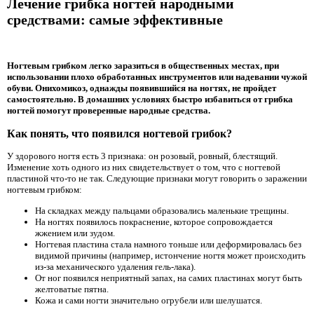
Лечение грибка ногтей народными
средствами: самые эффективные
Ногтевым грибком легко заразиться в общественных местах, при
использовании плохо обработанных инструментов или надевании чужой
обуви. Онихомикоз, однажды появившийся на ногтях, не пройдет
самостоятельно. В домашних условиях быстро избавиться от грибка
ногтей помогут проверенные народные средства.
Как понять, что появился ногтевой грибок?
У здорового ногтя есть 3 признака: он розовый, ровный, блестящий.
Изменение хоть одного из них свидетельствует о том, что с ногтевой
пластиной что-то не так. Следующие признаки могут говорить о заражении
ногтевым грибком:
На складках между пальцами образовались маленькие трещины.
На ногтях появилось покраснение, которое сопровождается
жжением или зудом.
Ногтевая пластина стала намного тоньше или деформировалась без
видимой причины (например, истончение ногтя может происходить
из-за механического удаления гель-лака).
От ног появился неприятный запах, на самих пластинах могут быть
желтоватые пятна.
Кожа и сами ногти значительно огрубели или шелушатся.