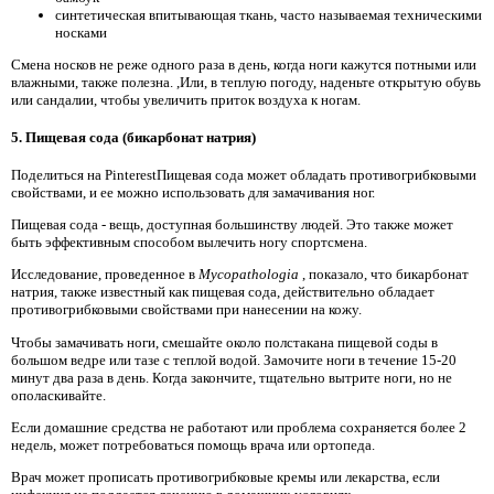
синтетическая впитывающая ткань, часто называемая техническими
носками
Смена носков не реже одного раза в день, когда ноги кажутся потными или
влажными, также полезна. ,Или, в теплую погоду, наденьте открытую обувь
или сандалии, чтобы увеличить приток воздуха к ногам.
5. Пищевая сода (бикарбонат натрия)
Поделиться на PinterestПищевая сода может обладать противогрибковыми
свойствами, и ее можно использовать для замачивания ног.
Пищевая сода - вещь, доступная большинству людей. Это также может
быть эффективным способом вылечить ногу спортсмена.
Исследование, проведенное в
Mycopathologia
, показало, что бикарбонат
натрия, также известный как пищевая сода, действительно обладает
противогрибковыми свойствами при нанесении на кожу.
Чтобы замачивать ноги, смешайте около полстакана пищевой соды в
большом ведре или тазе с теплой водой. Замочите ноги в течение 15-20
минут два раза в день. Когда закончите, тщательно вытрите ноги, но не
ополаскивайте.
Если домашние средства не работают или проблема сохраняется более 2
недель, может потребоваться помощь врача или ортопеда.
Врач может прописать противогрибковые кремы или лекарства, если