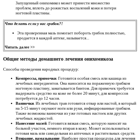
Запущенный онихомикоз может принести множество
проблем, вплоть до рожистых воспалений кожи и потери
ногтевой пластины.
Что делать если у вас грибок?!
Эта проверенная мазь помогает побороть грибок полностью,
продается в каждой аптеке, называется...
Читать далее >>
Общие методы домашнего лечения онихомикоза
Способы проведения народных процедур:
Компрессы, примочки
. Готовится особая смесь или кашица из
лечебных ингредиентов. Она наносится на пораженную грибком
ногтевую пластину, заматывается бинтом. Для примочек требуется
выдержать средство на коже не более 20 минут, для компрессов
потребуется до 12 часов.
Ванночки
. Из лечебных трав готовится отвар или настой, в который
на 5-15 минут окунают ноги или руки, инфицированные грибком.
Также возможны ванночки из уже готовых настоек или других
лечебных жидкостей.
Нанесение мазей
. Готовится вязкая смесь, которую наносят на
больной участок, немного втирая в кожу. Может использоваться
готовая мазь или самодельная из аптечных и растительных средств.
Втирание, намазывание
. Наиболее простая процедура для лечения