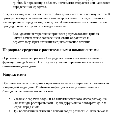
грибка. В пораженную область ногтя мягко втирается или наносится
определенное средство.
Каждый метод лечения ногтевого грибка дома имеет свои преимущества. К
примеру, компрессы можно наносить на время ночного сна, а примочку
или втирание – перед выходом из дома. Использование нескольких типов
процедур поможет ускорить выздоровление.
Если домашняя терапия не приносит результатов или грибок
ногтей сочетается с воспалением, стоит обратиться к
дерматологу. Врач назначит медикаментозное лечение.
Народные средства с растительными компонентами
Огромное количество растений и средств с ними в составе оказывают
фунгицидное действие. Поэтому они успешно применяются в лечении
онихомикоза даже дома.
Эфирные масла
Эфирные масла используются практически во всех отраслях косметологии
и народной медицины. Грибковая инфекция также успешно лечится
благодаря растительным вытяжкам.
В тазике с горячей водой и 15 каплями эфирного масла розмарина
или лаванды распарить ноги. Процедуру можно повторять до 2-х
недель перед сном.
При воспалении в емкости с теплой водой развести 20 капель масла