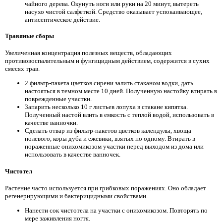
чайного дерева. Окунуть ноги или руки на 20 минут, вытереть
насухо чистой салфеткой. Средство оказывает успокаивающее,
антисептическое действие.
Травяные сборы
Увеличенная концентрация полезных веществ, обладающих
противовоспалительным и фунгицидным действием, содержится в сухих
смесях трав.
2 фильтр-пакета цветков сирени залить стаканом водки, дать
настояться в темном месте 10 дней. Полученную настойку втирать в
поврежденные участки.
Запарить несколько 10 г листьев лопуха в стакане кипятка.
Полученный настой влить в емкость с теплой водой, использовать в
качестве ванночки.
Сделать отвар из фильтр-пакетов цветков календулы, хвоща
полевого, коры дуба и ежевики, взятых по одному. Втирать в
пораженные онихомикозом участки перед выходом из дома или
использовать в качестве ванночек.
Чистотел
Растение часто используется при грибковых поражениях. Оно обладает
регенерирующими и бактерицидными свойствами.
Нанести сок чистотела на участки с онихомикозом. Повторять по
мере заживления ногтя.