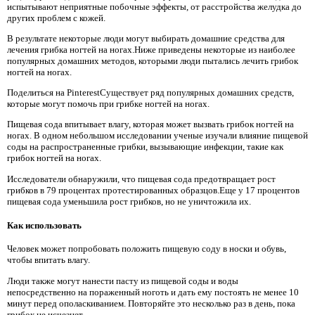
испытывают неприятные побочные эффекты, от расстройства желудка до
других проблем с кожей.
В результате некоторые люди могут выбирать домашние средства для
лечения грибка ногтей на ногах.Ниже приведены некоторые из наиболее
популярных домашних методов, которыми люди пытались лечить грибок
ногтей на ногах.
Поделиться на PinterestСуществует ряд популярных домашних средств,
которые могут помочь при грибке ногтей на ногах.
Пищевая сода впитывает влагу, которая может вызвать грибок ногтей на
ногах. В одном небольшом исследовании ученые изучали влияние пищевой
соды на распространенные грибки, вызывающие инфекции, такие как
грибок ногтей на ногах.
Исследователи обнаружили, что пищевая сода предотвращает рост
грибков в 79 процентах протестированных образцов.Еще у 17 процентов
пищевая сода уменьшила рост грибков, но не уничтожила их.
Как использовать
Человек может попробовать положить пищевую соду в носки и обувь,
чтобы впитать влагу.
Люди также могут нанести пасту из пищевой соды и воды
непосредственно на пораженный ноготь и дать ему постоять не менее 10
минут перед ополаскиванием. Повторяйте это несколько раз в день, пока
грибок не исчезнет.