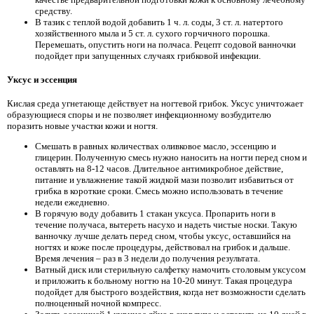
средству.
В тазик с теплой водой добавить 1 ч. л. соды, 3 ст. л. натертого
хозяйственного мыла и 5 ст. л. сухого горчичного порошка.
Перемешать, опустить ноги на полчаса. Рецепт содовой ванночки
подойдет при запущенных случаях грибковой инфекции.
Уксус и эссенция
Кислая среда угнетающе действует на ногтевой грибок. Уксус уничтожает
образующиеся споры и не позволяет инфекционному возбудителю
поразить новые участки кожи и ногтя.
Смешать в равных количествах оливковое масло, эссенцию и
глицерин. Полученную смесь нужно наносить на ногти перед сном и
оставлять на 8-12 часов. Длительное антимикробное действие,
питание и увлажнение такой жидкой мази позволит избавиться от
грибка в короткие сроки. Смесь можно использовать в течение
недели ежедневно.
В горячую воду добавить 1 стакан уксуса. Пропарить ноги в
течение получаса, вытереть насухо и надеть чистые носки. Такую
ванночку лучше делать перед сном, чтобы уксус, оставшийся на
ногтях и коже после процедуры, действовал на грибок и дальше.
Время лечения – раз в 3 недели до получения результата.
Ватный диск или стерильную салфетку намочить столовым уксусом
и приложить к больному ногтю на 10-20 минут. Такая процедура
подойдет для быстрого воздействия, когда нет возможности сделать
полноценный ночной компресс.