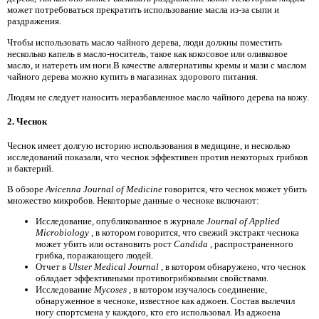
может потребоваться прекратить использование масла из-за сыпи и
раздражения.
Чтобы использовать масло чайного дерева, люди должны поместить
несколько капель в масло-носитель, такое как кокосовое или оливковое
масло, и натереть им ноги.В качестве альтернативы кремы и мази с маслом
чайного дерева можно купить в магазинах здорового питания.
Людям не следует наносить неразбавленное масло чайного дерева на кожу.
2. Чеснок
Чеснок имеет долгую историю использования в медицине, и несколько
исследований показали, что чеснок эффективен против некоторых грибков
и бактерий.
В обзоре
Avicenna Journal of Medicine
говорится, что чеснок может убить
множество микробов. Некоторые данные о чесноке включают:
Исследование, опубликованное в журнале
Journal of Applied
Microbiology
, в котором говорится, что свежий экстракт чеснока
может убить или остановить рост
Candida
, распространенного
грибка, поражающего людей.
Отчет в
Ulster Medical Journal
, в котором обнаружено, что чеснок
обладает эффективными противогрибковыми свойствами.
Исследование
Mycoses
, в котором изучалось соединение,
обнаруженное в чесноке, известное как аджоен. Состав вылечил
ногу спортсмена у каждого, кто его использовал. Из аджоена