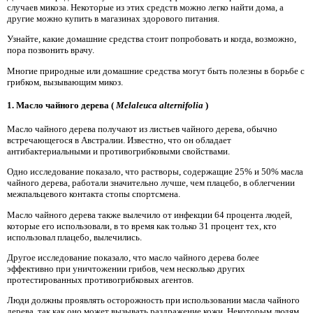
случаев микоза. Некоторые из этих средств можно легко найти дома, а
другие можно купить в магазинах здорового питания.
Узнайте, какие домашние средства стоит попробовать и когда, возможно,
пора позвонить врачу.
Многие природные или домашние средства могут быть полезны в борьбе с
грибком, вызывающим микоз.
1. Масло чайного дерева (
Melaleuca alternifolia
)
Масло чайного дерева получают из листьев чайного дерева, обычно
встречающегося в Австралии. Известно, что он обладает
антибактериальными и противогрибковыми свойствами.
Одно исследование показало, что растворы, содержащие 25% и 50% масла
чайного дерева, работали значительно лучше, чем плацебо, в облегчении
межпальцевого контакта стопы спортсмена.
Масло чайного дерева также вылечило от инфекции 64 процента людей,
которые его использовали, в то время как только 31 процент тех, кто
использовал плацебо, вылечились.
Другое исследование показало, что масло чайного дерева более
эффективно при уничтожении грибов, чем несколько других
протестированных противогрибковых агентов.
Люди должны проявлять осторожность при использовании масла чайного
дерева, так как оно может вызывать раздражение кожи. Некоторым людям