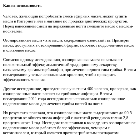
Как их использовать
Человек, желающий попробовать смесь эфирных масел, может купить
масла в Интернете или в магазине по продаже диетических продуктов.
Перед нанесением смеси на пораженные ногти смешайте масло с маслом-
носителем.
Озонированные масла - это масла, содержащие озоновый газ. Примеры
масел, доступных в озонированной форме, включают подсолнечное масло
и оливковое масло.
Согласно одному исследованию, озонированные масла показывают
положительный эффект, аналогичный традиционному лекарству,
называемому кремом тербинафин, при лечении одного типа грибка. В этом
исследовании ученые использовали кроликов, чтобы проверить
эффективность лечения.
Другое исследование, проведенное с участием 400 человек, проверяло, как
озонированные масла влияют на грибковые инфекции. В этом
исследовании 2011 года исследователи использовали озонированное
подсолнечное масло для лечения грибка ногтей на ногах.
Их результаты показали, что озонированные масла выдерживают до 90.5
процентов от общего числа инфекций с частотой рецидивов только 2,8
процента через 1 год. Исследователи пришли к выводу, что озонированное
подсолнечное масло работает более эффективно, чем крем с
кетоконазолом, который является противогрибковым препаратом.