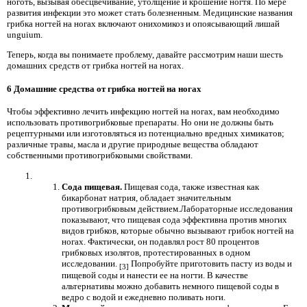
ноготь, вызывая обесцвечивание, утолщение и крошение ногтя. По мере
развития инфекции это может стать болезненным. Медицинские названия
грибка ногтей на ногах включают онихомикоз и опоясывающий лишай
unguium.
Теперь, когда вы понимаете проблему, давайте рассмотрим наши шесть
домашних средств от грибка ногтей на ногах.
6 Домашние средства от грибка ногтей на ногах
Чтобы эффективно лечить инфекцию ногтей на ногах, вам необходимо
использовать противогрибковые препараты. Но они не должны быть
рецептурными или изготовляться из потенциально вредных химикатов;
различные травы, масла и другие природные вещества обладают
собственными противогрибковыми свойствами.
Сода пищевая.
Пищевая сода, также известная как
бикарбонат натрия, обладает значительным
противогрибковым действием.Лабораторные исследования
показывают, что пищевая сода эффективна против многих
видов грибков, которые обычно вызывают грибок ногтей на
ногах. Фактически, он подавлял рост 80 процентов
грибковых изолятов, протестированных в одном
исследовании.
Попробуйте приготовить пасту из воды и
[3]
пищевой соды и нанести ее на ногти. В качестве
альтернативы можно добавить немного пищевой соды в
ведро с водой и ежедневно поливать ноги.