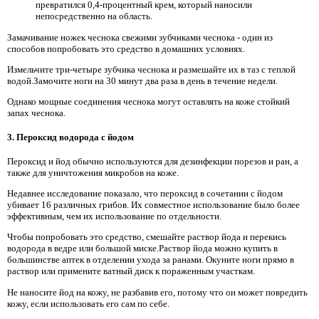
превратился 0,4-процентный крем, который наносили
непосредственно на область.
Замачивание ножек чеснока свежими зубчиками чеснока - один из
способов попробовать это средство в домашних условиях.
Измельчите три-четыре зубчика чеснока и размешайте их в таз с теплой
водой.Замочите ноги на 30 минут два раза в день в течение недели.
Однако мощные соединения чеснока могут оставлять на коже стойкий
запах чеснока.
3. Пероксид водорода с йодом
Пероксид и йод обычно используются для дезинфекции порезов и ран, а
также для уничтожения микробов на коже.
Недавнее исследование показало, что пероксид в сочетании с йодом
убивает 16 различных грибов. Их совместное использование было более
эффективным, чем их использование по отдельности.
Чтобы попробовать это средство, смешайте раствор йода и перекись
водорода в ведре или большой миске.Раствор йода можно купить в
большинстве аптек в отделении ухода за ранами. Окуните ноги прямо в
раствор или примените ватный диск к пораженным участкам.
Не наносите йод на кожу, не разбавив его, потому что он может повредить
кожу, если использовать его сам по себе.