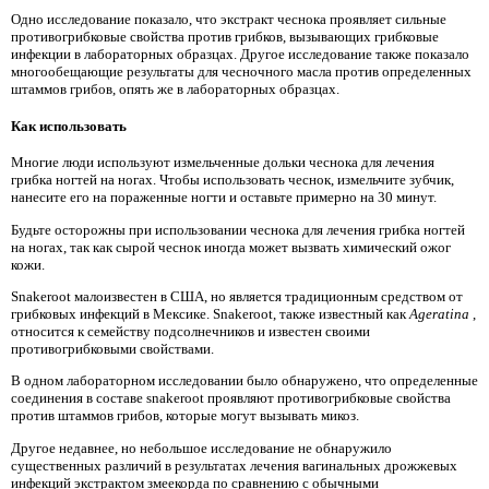
Одно исследование показало, что экстракт чеснока проявляет сильные
противогрибковые свойства против грибков, вызывающих грибковые
инфекции в лабораторных образцах. Другое исследование также показало
многообещающие результаты для чесночного масла против определенных
штаммов грибов, опять же в лабораторных образцах.
Как использовать
Многие люди используют измельченные дольки чеснока для лечения
грибка ногтей на ногах. Чтобы использовать чеснок, измельчите зубчик,
нанесите его на пораженные ногти и оставьте примерно на 30 минут.
Будьте осторожны при использовании чеснока для лечения грибка ногтей
на ногах, так как сырой чеснок иногда может вызвать химический ожог
кожи.
Snakeroot малоизвестен в США, но является традиционным средством от
грибковых инфекций в Мексике. Snakeroot, также известный как
Ageratina
,
относится к семейству подсолнечников и известен своими
противогрибковыми свойствами.
В одном лабораторном исследовании было обнаружено, что определенные
соединения в составе snakeroot проявляют противогрибковые свойства
против штаммов грибов, которые могут вызывать микоз.
Другое недавнее, но небольшое исследование не обнаружило
существенных различий в результатах лечения вагинальных дрожжевых
инфекций экстрактом змеекорда по сравнению с обычными