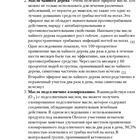
Масло чайного дерева
- очень полезное эфирное масло. Его
можно не только использовать для лечения различных
заболеваний, от перхоти до микозов, но также это одно из
лучших домашних средств от грибка ногтей на ногах.Это
эфирное масло обладает значительным противогрибковым
действием, наряду с антибактериальными и
противовоспалительными свойствами. Нанокапсулы масла
чайного дерева подавляют рост
rubrum
, одного из наиболее
распространенных грибковых инфекций ногтей на ногах.
[4]
Одно исследование показало, что 100-процентное
применение масла чайного дерева два раза в день в течение
шести месяцев было так же эффективно, как клотримазол,
противогрибковое средство. Через шесть месяцев у 60
процентов людей из группы, принимавшей масло чайного
дерева, симптомы частично или полностью исчезли.
[5]
Втирайте эфирное масло чайного дерева непосредственно в
пораженный участок два раза в день, пока симптомы не
исчезнут.
Масло подсолнечное озонированное.
Взаимодействуя озон
(O
) с подсолнечным маслом, вы можете получить
3
озонированное подсолнечное масло, которое содержит
соединения, обладающие значительным лечебным
действием. В одном исследовании с использованием
продукта под названием Oleozon участники испытали
некоторые заметные улучшения при местном применении
озонированного подсолнечного масла два раза в день; 90,5%
полностью излечились от грибка ногтей на ногах.В
контрольной группе, принимавшей кетоконазол