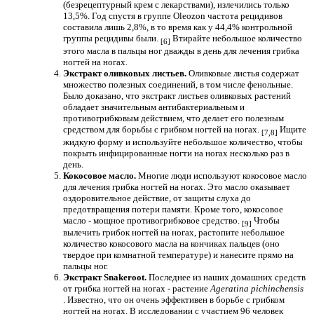
(безрецептурный крем с лекарствами), излечились только
13,5%. Год спустя в группе Oleozon частота рецидивов
составила лишь 2,8%, в то время как у 44,4% контрольной
группы рецидивы были.
Втирайте небольшое количество
[6]
этого масла в пальцы ног дважды в день для лечения грибка
ногтей на ногах.
Экстракт оливковых листьев.
Оливковые листья содержат
множество полезных соединений, в том числе фенольные.
Было доказано, что экстракт листьев оливковых растений
обладает значительным антибактериальным и
противогрибковым действием, что делает его полезным
средством для борьбы с грибком ногтей на ногах.
Ищите
[7,8]
жидкую форму и используйте небольшое количество, чтобы
покрыть инфицированные ногти на ногах несколько раз в
день.
Кокосовое масло.
Многие люди используют кокосовое масло
для лечения грибка ногтей на ногах. Это масло оказывает
оздоровительное действие, от защиты слуха до
предотвращения потери памяти. Кроме того, кокосовое
масло - мощное противогрибковое средство.
Чтобы
[9]
вылечить грибок ногтей на ногах, растопите небольшое
количество кокосового масла на кончиках пальцев (оно
твердое при комнатной температуре) и нанесите прямо на
пальцы ног.
Экстракт Snakeroot.
Последнее из наших домашних средств
от грибка ногтей на ногах - растение
Ageratina pichinchensis
. Известно, что он очень эффективен в борьбе с грибком
ногтей на ногах. В исследовании с участием 96 человек