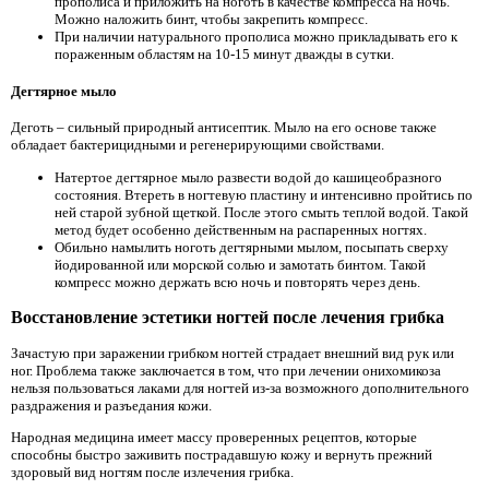
прополиса и приложить на ноготь в качестве компресса на ночь.
Можно наложить бинт, чтобы закрепить компресс.
При наличии натурального прополиса можно прикладывать его к
пораженным областям на 10-15 минут дважды в сутки.
Дегтярное мыло
Деготь – сильный природный антисептик. Мыло на его основе также
обладает бактерицидными и регенерирующими свойствами.
Натертое дегтярное мыло развести водой до кашицеобразного
состояния. Втереть в ногтевую пластину и интенсивно пройтись по
ней старой зубной щеткой. После этого смыть теплой водой. Такой
метод будет особенно действенным на распаренных ногтях.
Обильно намылить ноготь дегтярными мылом, посыпать сверху
йодированной или морской солью и замотать бинтом. Такой
компресс можно держать всю ночь и повторять через день.
Восстановление эстетики ногтей после лечения грибка
Зачастую при заражении грибком ногтей страдает внешний вид рук или
ног. Проблема также заключается в том, что при лечении онихомикоза
нельзя пользоваться лаками для ногтей из-за возможного дополнительного
раздражения и разъедания кожи.
Народная медицина имеет массу проверенных рецептов, которые
способны быстро заживить пострадавшую кожу и вернуть прежний
здоровый вид ногтям после излечения грибка.