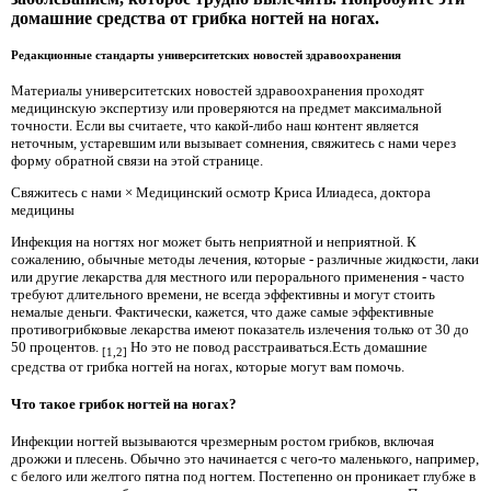
домашние средства от грибка ногтей на ногах.
Редакционные стандарты университетских новостей здравоохранения
Материалы университетских новостей здравоохранения проходят
медицинскую экспертизу или проверяются на предмет максимальной
точности. Если вы считаете, что какой-либо наш контент является
неточным, устаревшим или вызывает сомнения, свяжитесь с нами через
форму обратной связи на этой странице.
Свяжитесь с нами × Медицинский осмотр Криса Илиадеса, доктора
медицины
Инфекция на ногтях ног может быть неприятной и неприятной. К
сожалению, обычные методы лечения, которые - различные жидкости, лаки
или другие лекарства для местного или перорального применения - часто
требуют длительного времени, не всегда эффективны и могут стоить
немалые деньги. Фактически, кажется, что даже самые эффективные
противогрибковые лекарства имеют показатель излечения только от 30 до
50 процентов.
Но это не повод расстраиваться.Есть домашние
[1,2]
средства от грибка ногтей на ногах, которые могут вам помочь.
Что такое грибок ногтей на ногах?
Инфекции ногтей вызываются чрезмерным ростом грибков, включая
дрожжи и плесень. Обычно это начинается с чего-то маленького, например,
с белого или желтого пятна под ногтем. Постепенно он проникает глубже в