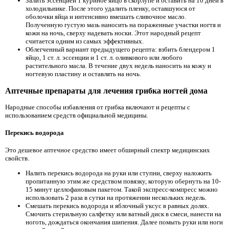
Залить эссенцией 1 куриное яйцо в скорлупе и оставить на 10 дней в
холодильнике. После этого удалить пленку, оставшуюся от
оболочки яйца и интенсивно вмешать сливочное масло.
Полученную густую мазь наносить на пораженные участки ногтя и
кожи на ночь, сверху надевать носки. Этот народный рецепт
считается одним из самых эффективных.
Облегченный вариант предыдущего рецепта: взбить блендером 1
яйцо, 1 ст. л. эссенции и 1 ст. л. оливкового или любого
растительного масла. В течение двух недель наносить на кожу и
ногтевую пластину и оставлять на ночь.
Аптечные препараты для лечения грибка ногтей дома
Народные способы избавления от грибка включают и рецепты с
использованием средств официальной медицины.
Перекись водорода
Это дешевое аптечное средство имеет обширный спектр медицинских
свойств.
Налить перекись водорода на руки или ступни, сверху наложить
пропитанную этим же средством повязку, которую обернуть на 10-
15 минут целлофановым пакетом. Такой экспресс-компресс можно
использовать 2 раза в сутки на протяжении нескольких недель.
Смешать перекись водорода и яблочный уксус в равных долях.
Смочить стерильную салфетку или ватный диск в смеси, нанести на
ноготь, дождаться окончания шипения. Далее помыть руки или ноги