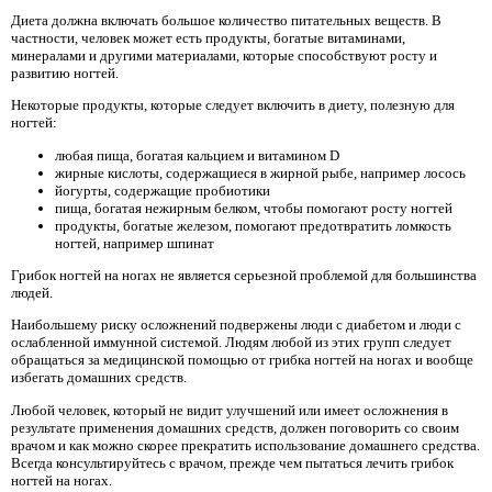
Диета должна включать большое количество питательных веществ. В
частности, человек может есть продукты, богатые витаминами,
минералами и другими материалами, которые способствуют росту и
развитию ногтей.
Некоторые продукты, которые следует включить в диету, полезную для
ногтей:
любая пища, богатая кальцием и витамином D
жирные кислоты, содержащиеся в жирной рыбе, например лосось
йогурты, содержащие пробиотики
пища, богатая нежирным белком, чтобы помогают росту ногтей
продукты, богатые железом, помогают предотвратить ломкость
ногтей, например шпинат
Грибок ногтей на ногах не является серьезной проблемой для большинства
людей.
Наибольшему риску осложнений подвержены люди с диабетом и люди с
ослабленной иммунной системой. Людям любой из этих групп следует
обращаться за медицинской помощью от грибка ногтей на ногах и вообще
избегать домашних средств.
Любой человек, который не видит улучшений или имеет осложнения в
результате применения домашних средств, должен поговорить со своим
врачом и как можно скорее прекратить использование домашнего средства.
Всегда консультируйтесь с врачом, прежде чем пытаться лечить грибок
ногтей на ногах.