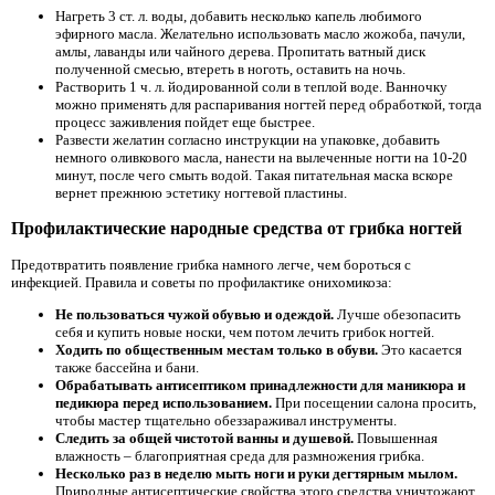
Нагреть 3 ст. л. воды, добавить несколько капель любимого
эфирного масла. Желательно использовать масло жожоба, пачули,
амлы, лаванды или чайного дерева. Пропитать ватный диск
полученной смесью, втереть в ноготь, оставить на ночь.
Растворить 1 ч. л. йодированной соли в теплой воде. Ванночку
можно применять для распаривания ногтей перед обработкой, тогда
процесс заживления пойдет еще быстрее.
Развести желатин согласно инструкции на упаковке, добавить
немного оливкового масла, нанести на вылеченные ногти на 10-20
минут, после чего смыть водой. Такая питательная маска вскоре
вернет прежнюю эстетику ногтевой пластины.
Профилактические народные средства от грибка ногтей
Предотвратить появление грибка намного легче, чем бороться с
инфекцией. Правила и советы по профилактике онихомикоза:
Не пользоваться чужой обувью и одеждой.
Лучше обезопасить
себя и купить новые носки, чем потом лечить грибок ногтей.
Ходить по общественным местам только в обуви.
Это касается
также бассейна и бани.
Обрабатывать антисептиком принадлежности для маникюра и
педикюра перед использованием.
При посещении салона просить,
чтобы мастер тщательно обеззараживал инструменты.
Следить за общей чистотой ванны и душевой.
Повышенная
влажность – благоприятная среда для размножения грибка.
Несколько раз в неделю мыть ноги и руки дегтярным мылом.
Природные антисептические свойства этого средства уничтожают