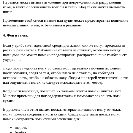
Перекись может вызывать жжение при повреждении или раздражении
кожи, а также обесцвечивать волосы и ткани. Йод также может вызывать
пятна.
Применение этой смеси в ванне или душе может предотвратить появление
нежелательных пятен, отбеливания и разливов.
4. Фен и тальк
Если у грибов нет идеальной среды для жизни, они не могут продолжать
расти и развиваться. Избавление от влаги на ступнях, особенно между
пальцами ног, может помочь предотвратить распространение грибка и его
ухудшение.
Люди могут удалить влагу со своих ног, тщательно высушив их феном
после купания, следя за тем, чтобы влага не осталась, но соблюдая
осторожность, чтобы не обжечь кожу. Людям с потерей чувствительности
или ощущения в ногах не следует использовать этот метод.
Когда ноги высохнут, посыпьте их тальком, чтобы помочь впитать пот.
Многие присыпки для ног содержат тальк и помогают сохранять ноги
сухими.
В дополнение к этим шагам, носки, которые впитывают влагу от кожи,
могут помочь сохранить ноги сухими. Следующие типы носков могут
помочь сохранить ноги сухими в течение дня:
шерсть
бамбук