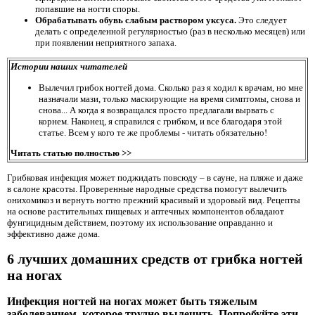
попавшие на ногти споры.
Обрабатывать обувь слабым раствором уксуса.
Это следует
делать с определенной регулярностью (раз в несколько месяцев) или
при появлении неприятного запаха.
Истории наших читателей
Вылечил грибок ногтей дома. Сколько раз я ходил к врачам, но мне
назначали мази, только маскирующие на время симптомы, снова и
снова... А когда я возвращался просто предлагали вырвать с
корнем. Наконец, я справился с грибком, и все благодаря этой
статье. Всем у кого те же проблемы - читать обязательно!
Читать статью полностью >>
Грибковая инфекция может поджидать повсюду – в сауне, на пляже и даже
в салоне красоты. Проверенные народные средства помогут вылечить
онихомикоз и вернуть ногтю прежний красивый и здоровый вид. Рецепты
на основе растительных пищевых и аптечных компонентов обладают
фунгицидным действием, поэтому их использование оправданно и
эффективно даже дома.
6 лучших домашних средств от грибка ногтей
на ногах
Инфекция ногтей на ногах может быть тяжелым
заболеванием, которое трудно вылечить. Попробуйте эти