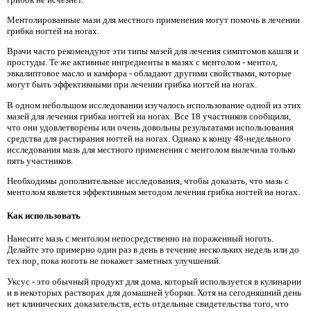
Ментолированные мази для местного применения могут помочь в лечении
грибка ногтей на ногах.
Врачи часто рекомендуют эти типы мазей для лечения симптомов кашля и
простуды. Те же активные ингредиенты в мазях с ментолом - ментол,
эвкалиптовое масло и камфора - обладают другими свойствами, которые
могут быть эффективными при лечении грибка ногтей на ногах.
В одном небольшом исследовании изучалось использование одной из этих
мазей для лечения грибка ногтей на ногах. Все 18 участников сообщили,
что они удовлетворены или очень довольны результатами использования
средства для растирания ногтей на ногах. Однако к концу 48-недельного
исследования мазь для местного применения с ментолом вылечила только
пять участников.
Необходимы дополнительные исследования, чтобы доказать, что мазь с
ментолом является эффективным методом лечения грибка ногтей на ногах.
Как использовать
Нанесите мазь с ментолом непосредственно на пораженный ноготь.
Делайте это примерно один раз в день в течение нескольких недель или до
тех пор, пока ноготь не покажет заметных улучшений.
Уксус - это обычный продукт для дома, который используется в кулинарии
и в некоторых растворах для домашней уборки. Хотя на сегодняшний день
нет клинических доказательств, есть отдельные свидетельства того, что