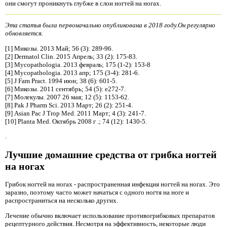
они смогут проникнуть глубже в слои ногтей на ногах.
Эта статья была первоначально опубликована в 2018 году.Он регулярно
обновляется.
[1] Микозы. 2013 Май; 56 (3): 289-96.
[2] Dermatol Clin. 2015 Апрель; 33 (2): 175-83.
[3] Mycopathologia. 2013 февраль; 175 (1-2): 153-8
[4] Mycopathologia. 2013 апр; 175 (3-4): 281-6.
[5] J Fam Pract. 1994 июн; 38 (6): 601-5.
[6] Микозы. 2011 сентябрь; 54 (5): e272-7.
[7] Молекулы. 2007 26 мая; 12 (5): 1153-62.
[8] Pak J Pharm Sci. 2013 Март; 26 (2): 251-4.
[9] Asian Pac J Trop Med. 2011 Март; 4 (3): 241-7.
[10] Planta Med. Октябрь 2008 г .; 74 (12): 1430-5.
.
Лучшие домашние средства от грибка ногтей
на ногах
Грибок ногтей на ногах - распространенная инфекция ногтей на ногах. Это
заразно, поэтому часто может начаться с одного ногтя на ноге и
распространиться на несколько других.
Лечение обычно включает использование противогрибковых препаратов
рецептурного действия. Несмотря на эффективность, некоторые люди