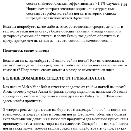
состав snakeroot оказался эффективным в 71,1% случаев.
[10]
Ищите сам экстракт змеиного корня или натуральные
составы от грибка ногтей на ногах, в которых в списке
ингредиентов используется
Ageratina
.
Если вы попробуете какое-либо из этих естественных средств лечения, и
ваш ноготь или ногти станут более обесцвеченными, утолщенными или
деформируемыми, обратитесь к врачу.Если у вас диабет, обратитесь к
врачу, прежде чем пытаться лечить это состояние самостоятельно.
Поделитесь своим опытом
Болели ли вы когда-нибудь грибком ногтей на ногах? Как вы относились к
этому? Какие домашние средства от грибка ногтей на ногах помогли вам, а
какие нет? Поделитесь своим опытом в разделе комментариев ниже.
БОЛЬШЕ ДОМАШНИХ СРЕДСТВ ОТ ГРИБКА НА НОГЕ
Как насчет Vick’s VapoRub в качестве средства от грибка ногтей на ногах?
А как насчет уксуса? Ализа Лифшиц, доктор медицины, написала об этом в
сообщении, которым поделились наши друзья из Vida y Salud.Щелкните
здесь, чтобы прочитать.
Эксперты рекомендуют, если вы боретесь с инфекцией ногтей на ногах, по
возможности подстригайте и тонкими ногти. Это может облегчить боль за
счет уменьшения давления и позволит продуктам для местного применения
проникнуть в сам ноготь, когда вы их нанесете. Соскребание верхней части
ногтя также может помочь вашим средствам подействовать лучше, так как