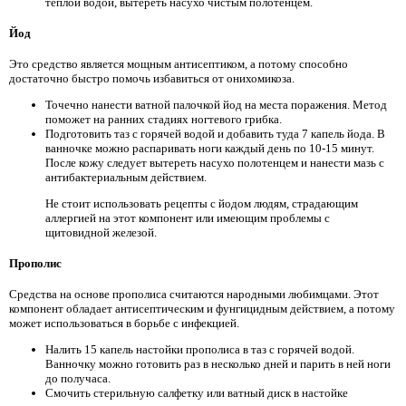
теплой водой, вытереть насухо чистым полотенцем.
Йод
Это средство является мощным антисептиком, а потому способно
достаточно быстро помочь избавиться от онихомикоза.
Точечно нанести ватной палочкой йод на места поражения. Метод
поможет на ранних стадиях ногтевого грибка.
Подготовить таз с горячей водой и добавить туда 7 капель йода. В
ванночке можно распаривать ноги каждый день по 10-15 минут.
После кожу следует вытереть насухо полотенцем и нанести мазь с
антибактериальным действием.
Не стоит использовать рецепты с йодом людям, страдающим
аллергией на этот компонент или имеющим проблемы с
щитовидной железой.
Прополис
Средства на основе прополиса считаются народными любимцами. Этот
компонент обладает антисептическим и фунгицидным действием, а потому
может использоваться в борьбе с инфекцией.
Налить 15 капель настойки прополиса в таз с горячей водой.
Ванночку можно готовить раз в несколько дней и парить в ней ноги
до получаса.
Смочить стерильную салфетку или ватный диск в настойке