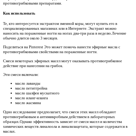
противогрибковыми препаратами.
Как использовать
Те, кто интересуется экстрактом змеиной коры, могут купить его в
специализированных магазинах или в Интернете. Экстракт можно
наносить на пораженные ногти на ногах два-три раза в неделю.Лечение
обычно длится около 3 месяцев.
Поделиться на Pinterest Это может помочь нанести эфирные масла с
противогрибковыми свойствами на пораженные ногти.
Смеси некоторых эфирных масел могут оказывать противогрибковое
действие при нанесении на грибок.
Эти смеси включали:
масло лаванды
масло петитгрейна
масло шалфея мускатного
масло иланг-иланга
масло жасмина
Одно исследование предполагает, что смеси этих масел обладают
противогрибковым и антимикробным действием в лабораторных
образцах.Однако эффективность зависит от смеси масел и количества
химических веществ линалоола и линалилацетата, которые содержатся в
маслах.