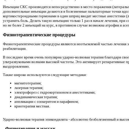
Инъекции СКС производятся непосредственно в место поражения (латераль
дополнительные инъекции делаются в болезненные пальпаторные точки вдол
кортикостероидными гормонами в один шприц вводят местные анестетики (л
устранить боль. Делать такую ​​инъекцию только 1 раз в начале лечения, пр
но не более 2 инъекций на курс, в противном случае возможна атрофия и ас
Физиотерапевтические процедуры
Физиотерапевтические процедуры являются неотъемлемой частью лечения эпи
реабилитации.
В последнее время очень популярна ударно-волновая терапия благодаря сво
ультразвуковыми волнами высокой частоты. Это активирует репаративные п
выздоровлению.
Также широко используются следующие методики:
магнитотерапия;
лазерная терапия;
электрофорез с гидрокортизоном и анестетиками;
диадинамическая терапия;
аппликации с озокеритом и парафином;
криотерапия местная.
Ударно-волновая терапия эпикондилита - абсолютно безболезненный и высо
. Физиотерапия и массаж.