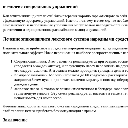
комплекс специальных упражнений
Как лечить эпикондилит локтя? Физиотерапия хорошо зарекомендовала себя 
эффективную программу упражнений. Именно поэтому в этом случае необхо
самозанятость и неправильные упражнения могут только навредить организм
растяжении и одновременном расслаблении мышц и сухожилий.
Лечение эпикондилита локтевого сустава народными средс
Пациенты часто прибегают к средствам народной медицины, когда медикаме
положительного эффекта.Ниже перечислены наиболее распространенные вар
Согревающая глина. Этот рецепт не рекомендуется при острых воспал
(продается в каждой аптеке), и полученную массу переложить на дву
его следует сменить. Эти сеансы можно проводить трижды в день в т
Компресс молочный. Молоко нагревают до 60 градусов и растворяют 
жидкости).Затем нужно пропитать молочно-марлевую повязку, оберн
дважды в день.
лавровое масло. 4 столовые ложки измельченного в блендере лаврового
герметичную емкость. Эту смесь рекомендуется настоять в тепле в те
использовать для компрессов.
Лечение эпикондилита локтевого сустава народными средствами, как правил
этой терапии нельзя прибегать без консультации с врачом.
Заключение