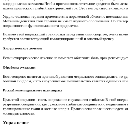
выздоровления коллагена.Чтобы противовоспалительное средство было легк
колена пропускают слабый электрический ток. Этот метод известен как ионт
Ударно-волновая терапия применяется к пораженной области с помощью апп
Механизм действия этой терапии не имеет научного обоснования. Но эта тер
подвижности и функциональности предплечья.
Помимо этой надлежащей тренировки перед занятиями спортом, очень важно
требуется соответствующий квалифицированный и опытный тренер.
Хирургическое лечение
Если нехирургическое лечение не помогает облегчить боль, врач рекомендуе
Обработка сухожилия
Если тендоноз является причиной развития медиального эпикондилита, то 
болевой синдром, и это хирургическое вмешательство является одним из на
Расслабление медиального надмыщелка
Цель этой операции - снять напряжение с сухожилия сгибателя.В этой опер
разрезания соединения, где сухожилие сгибателя соединяется с медиальны
травмированные ткани и костные шпоры. Практически после шести недель о
жизнедеятельности.
Упражнение