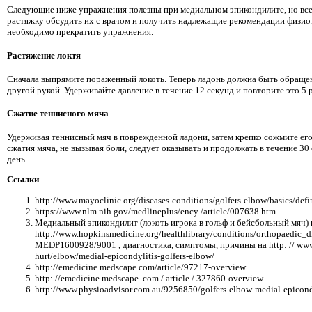
Следующие ниже упражнения полезны при медиальном эпикондилите, но все
растяжку обсудить их с врачом и получить надлежащие рекомендации физи
необходимо прекратить упражнения.
Растяжение локтя
Сначала выпрямите пораженный локоть. Теперь ладонь должна быть обращена
другой рукой. Удерживайте давление в течение 12 секунд и повторите это 5 р
Сжатие теннисного мяча
Удерживая теннисный мяч в поврежденной ладони, затем крепко сожмите его.
сжатия мяча, не вызывая боли, следует оказывать и продолжать в течение 30 
день.
Ссылки
http://www.mayoclinic.org/diseases-conditions/golfers-elbow/basics/de
https://www.nlm.nih.gov/medlineplus/ency /article/007638.htm
Медиальный эпикондилит (локоть игрока в гольф и бейсбольный мяч) 
http://www.hopkinsmedicine.org/healthlibrary/conditions/orthopaedic_
MEDP1600928/9001 , диагностика, симптомы, причины на http: // www.
hurt/elbow/medial-epicondylitis-golfers-elbow/
http://emedicine.medscape.com/article/97217-overview
http: //emedicine.medscape .com / article / 327860-overview
http://www.physioadvisor.com.au/9256850/golfers-elbow-medial-epicond
.