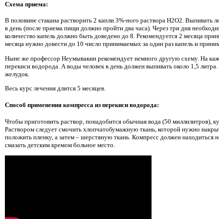
Схема приема:
В половине стакана растворить 2 капли 3%-ного раствора Н2О2. Выпивать л
в день (после приема пищи должно пройти два часа). Через три дня необход
количество капель должно быть доведено до 8. Рекомендуется 2 месяца прин
месяца нужно довести до 10 число принимаемых за один раз капель и приним
Ныне же профессор Неумывакин рекомендует немного другую схему. На каж
перекиси водорода. А воды человек в день должен выпивать около 1,5 литра.
желудок.
Весь курс лечения длится 5 месяцев.
Способ применения компресса из перекиси водорода:
Чтобы приготовить раствор, понадобится обычная вода (50 миллилитров), к
Раствором следует смочить хлопчатобумажную ткань, которой нужно накрыт
положить пленку, а затем – шерстяную ткань. Компресс должен находиться на
смазать детским кремом больное место.