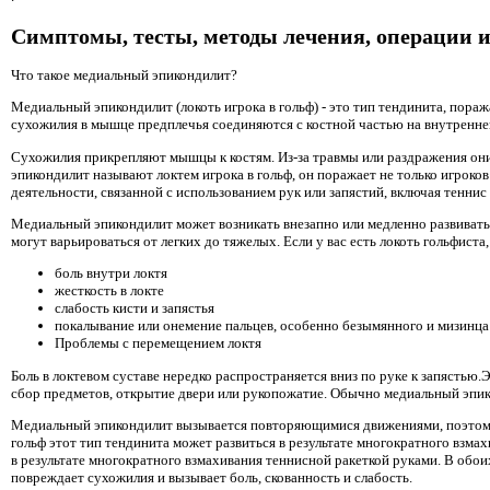
Симптомы, тесты, методы лечения, операции и
Что такое медиальный эпикондилит?
Медиальный эпикондилит (локоть игрока в гольф) - это тип тендинита, пора
сухожилия в мышце предплечья соединяются с костной частью на внутренней
Сухожилия прикрепляют мышцы к костям. Из-за травмы или раздражения они
эпикондилит называют локтем игрока в гольф, он поражает не только игроков
деятельности, связанной с использованием рук или запястий, включая теннис 
Медиальный эпикондилит может возникать внезапно или медленно развивать
могут варьироваться от легких до тяжелых. Если у вас есть локоть гольфист
боль внутри локтя
жесткость в локте
слабость кисти и запястья
покалывание или онемение пальцев, особенно безымянного и мизинца
Проблемы с перемещением локтя
Боль в локтевом суставе нередко распространяется вниз по руке к запястью.
сбор предметов, открытие двери или рукопожатие. Обычно медиальный эпи
Медиальный эпикондилит вызывается повторяющимися движениями, поэтому э
гольф этот тип тендинита может развиться в результате многократного взмах
в результате многократного взмахивания теннисной ракеткой руками. В обои
повреждает сухожилия и вызывает боль, скованность и слабость.