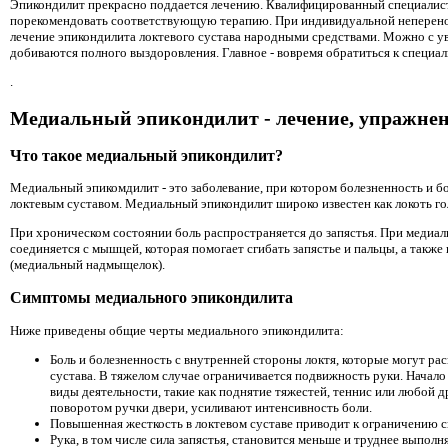
Эпикондилит прекрасно поддается лечению. Квалифицированный специалист 
порекомендовать соответствующую терапию. При индивидуальной неперенос
лечение эпикондилита локтевого сустава народными средствами. Можно с у
добиваются полного выздоровления. Главное - вовремя обратиться к специал
.
Медиальный эпикондилит - лечение, упражне
Что такое медиальный эпикондилит?
Медиальный эпикомдилит - это заболевание, при котором болезненность и б
локтевым суставом. Медиальный эпикондилит широко известен как локоть го
При хроническом состоянии боль распространяется до запястья. При медиа
соединяется с мышцей, которая помогает сгибать запястье и пальцы, а также 
(медиальный надмыщелок).
Симптомы медиального эпикондилита
Ниже приведены общие черты медиального эпикондилита:
Боль и болезненность с внутренней стороны локтя, которые могут ра
сустава. В тяжелом случае ограничивается подвижность руки. Начал
виды деятельности, такие как поднятие тяжестей, теннис или любой 
поворотом ручки двери, усиливают интенсивность боли.
Повышенная жесткость в локтевом суставе приводит к ограничению с
Рука, в том числе сила запястья, становится меньше и труднее выполн