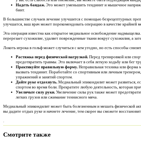
Надеть бандаж.
Это может уменьшить тендинит и мышечное напряжен
бинт.
В большинстве случаев лечение улучшится с помощью безрецептурных преп
улучшатся, ваш врач может порекомендовать операцию в качестве крайней м
Эта операция известна как открытое медиальное освобождение надмыщелка. 
перерезает сухожилие, удаляет поврежденные ткани вокруг сухожилия, а зат
Локоть игрока в гольф может случиться с кем угодно, но есть способы снизит
Растяжка перед физической нагрузкой.
Перед тренировкой или спор
предотвратить травмы. Это включает в себя легкую ходьбу или бег т
Практикуйте правильную форму.
Неправильная техника или форма м
вызвать тендинит. Поработайте со спортивным или личным тренером
упражнений и занятий спортом.
Дайте руке отдохнуть.
Медиальный эпикондилит может развиться, ес
спортом во время боли. Прекратите любую деятельность, которая при
Увеличьте силу руки.
Увеличение силы рук также может предотвратит
легких грузов или сжимание теннисного мяча.
Медиальный эпикондилит может быть болезненным и мешать физической акти
вы дадите отдых руке и начнете лечение, тем скорее вы сможете восстанови
.
Смотрите также