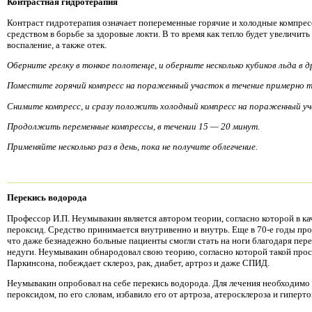
Контрастная гидротерапия
Контраст гидротерапия означает попеременные горячие и холодные компрес
средством в борьбе за здоровые локти. В то время как тепло будет увеличи
воспаление, а также отек.
Оберните грелку в тонкое полотенце, и оберните несколько кубиков льда в 
Поместите горячий компресс на пораженный участок в течение примерно т
Снимите компресс, и сразу положить холодный компресс на пораженный уч
Продолжить переменные компрессы, в течении 15 — 20 минут.
Применяйте несколько раз в день, пока не получите облегчение.
Перекись водорода
Профессор И.П. Неумывакин является автором теории, согласно которой в ка
пероксид. Средство принимается внутривенно и внутрь. Еще в 70-е годы про
что даже безнадежно больные пациенты смогли стать на ноги благодаря пе
недуги. Неумывакин обнародовал свою теорию, согласно которой такой прос
Паркинсона, побеждает склероз, рак, диабет, артроз и даже СПИД.
Неумывакин опробовал на себе перекись водорода. Для лечения необходимо
пероксидом, по его словам, избавило его от артроза, атеросклероза и гиперто