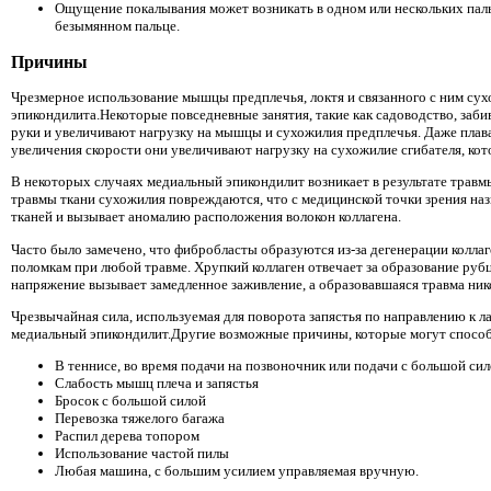
Ощущение покалывания может возникать в одном или нескольких пал
безымянном пальце.
Причины
Чрезмерное использование мышцы предплечья, локтя и связанного с ним сух
эпикондилита.Некоторые повседневные занятия, такие как садоводство, заби
руки и увеличивают нагрузку на мышцы и сухожилия предплечья. Даже плава
увеличения скорости они увеличивают нагрузку на сухожилие сгибателя, кото
В некоторых случаях медиальный эпикондилит возникает в результате травмы,
травмы ткани сухожилия повреждаются, что с медицинской точки зрения наз
тканей и вызывает аномалию расположения волокон коллагена.
Часто было замечено, что фибробласты образуются из-за дегенерации коллаг
поломкам при любой травме. Хрупкий коллаген отвечает за образование руб
напряжение вызывает замедленное заживление, а образовавшаяся травма нико
Чрезвычайная сила, используемая для поворота запястья по направлению к ла
медиальный эпикондилит.Другие возможные причины, которые могут способ
В теннисе, во время подачи на позвоночник или подачи с большой сил
Слабость мышц плеча и запястья
Бросок с большой силой
Перевозка тяжелого багажа
Распил дерева топором
Использование частой пилы
Любая машина, с большим усилием управляемая вручную.