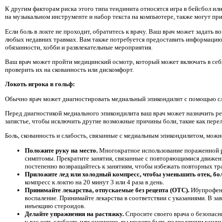
К другим факторам риска этого типа тендинита относятся игра в бейсбол или 
на музыкальном инструменте и набор текста на компьютере, также могут пр
Если боль в локте не проходит, обратитесь к врачу. Ваш врач может задать 
любых недавних травмах. Вам также потребуется предоставить информацию 
обязанности, хобби и развлекательные мероприятия.
Ваш врач может пройти медицинский осмотр, который может включать в себя 
проверить их на скованность или дискомфорт.
Локоть игрока в гольф:
Обычно врач может диагностировать медиальный эпикондилит с помощью с
Перед диагностикой медиального эпикондилита ваш врач может назначить ре
запястье, чтобы исключить другие возможные причины боли, такие как перел
Боль, скованность и слабость, связанные с медиальным эпикондилитом, мо
Положите руку на место.
Многократное использование пораженной 
симптомы. Прекратите занятия, связанные с повторяющимися движениями
постепенно возвращайтесь к занятиям, чтобы избежать повторных тр
Приложите лед или холодный компресс, чтобы уменьшить отек, бол
компресс к локтю на 20 минут 3 или 4 раза в день.
Принимайте лекарства, отпускаемые без рецепта (OTC).
Ибупрофен 
воспаление. Принимайте лекарства в соответствии с указаниями. В з
инъекцию стероидов.
Делайте упражнения на растяжку.
Спросите своего врача о безопас
у вас есть слабость или онемение, вы можете быть подходящим канд