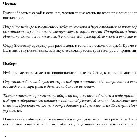
Чеснок
Будучи богатым серой и селеном, чеснок также очень полезен при лечении эп
воспаление.
Нагрейте
четыре измельченных зубчика чеснока в двух столовых ложках гор
сыродавленого), пока они не станут темно-коричневыми. Процедить и дать
Нанесите масло на пораженный участок. Массажируйте мягко в течение неск
Следуйте этому средству два раза в день в течение нескольких дней. Кроме 
Если вас отпугивает запах или вкус чеснока, рассмотрите вопрос о принятии
Имбирь
Имбирь имеет сильные противовоспалительные свойства, которые помогают 
Отрезать небольшой кусочек корня имбиря и варить в 0,5 литра воды в те
его медленно, три раза в день, пока боль не исчезнет.
Также поможет применение имбиря на пораженные области в виде припар
имбиря и оберните его плотно в хлопчатобумажный мешок. Положите мешочек
остыть. Приложите его на пострадавшем районе в течение 15 минут. Повто
улучшение.
Применение имбиря приправы является еще одним хорошим средством. Вы та
него немного имбиря во время слабого функционального состояния суставов