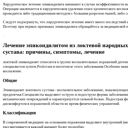
Хирургическое лечение эпикондилита начинают в случае неэффективности вс
Операция заключается в хирургическом удалении очага хронического воспа
проводится либо традиционным методом с большим разрезом тканей, либо 
Следует подчеркнуть, что хирургическое лечение имеет много последствий 
Поэтому при первых признаках эпикондилита обращайтесь за медицинской пом
.
Лечение эпикондилитом из локтевой народных с
сустава: причины, симптомы, лечение
локтевой эпикондилит относится к группе воспалительных поражений деген
специалистов system.Poslovam в патогенезе этого заболевания Особенно ва
воспаление.
Общие
Эпикондилит локтевого сустава - воспалительное заболевание, локализующе
предплечья.Специалисты выделяют острую и подострую формы заболевания.
механических повреждений и характеризуется сильной болью. Подострая фо
дискомфортом в пораженной области во время физических упражнений.
Классификация
В современной медицине на основании поражения выделяют внутренний (ме
рассматривается каждый вариант более подробно.