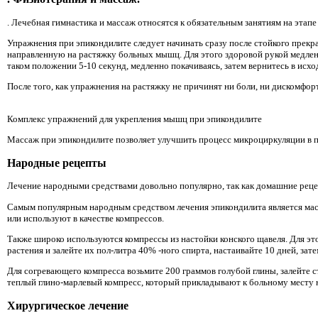
. Лечебная гимнастика и массаж относятся к обязательным занятиям на этап
Упражнения при эпикондилите следует начинать сразу после стойкого прекр
направленную на растяжку больных мышц. Для этого здоровой рукой медленн
таком положении 5-10 секунд, медленно покачиваясь, затем вернитесь в исх
После того, как упражнения на растяжку не причинят ни боли, ни дискомфо
Комплекс упражнений для укрепления мышц при эпикондилите
Массаж при эпикондилите позволяет улучшить процесс микроциркуляции в п
Народные рецепты
Лечение народными средствами довольно популярно, так как домашние реце
Самым популярным народным средством лечения эпикондилита является масл
или используют в качестве компрессов.
Также широко используются компрессы из настойки конского щавеля. Для эт
растения и залейте их пол-литра 40% -ного спирта, настаивайте 10 дней, зат
Для согревающего компресса возьмите 200 граммов голубой глины, залейте 
теплый глино-марлевый компресс, который прикладывают к больному месту н
Хирургическое лечение