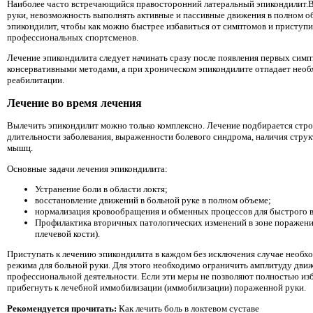
Наиболее часто встречающийся правосторонний латеральный эпикондилит.Во
руки, невозможность выполнять активные и пассивные движения в полном об
эпикондилит, чтобы как можно быстрее избавиться от симптомов и приступи
профессиональных спортсменов.
Лечение эпикондилита следует начинать сразу после появления первых симп
консервативными методами, а при хроническом эпикондилите отпадает необ
реабилитации.
Лечение во время лечения
Вылечить эпикондилит можно только комплексно. Лечение подбирается стро
длительности заболевания, выраженности болевого синдрома, наличия стр
мышц.
Основные задачи лечения эпикондилита:
Устранение боли в области локтя;
восстановление движений в больной руке в полном объеме;
нормализация кровообращения и обменных процессов для быстрого 
Профилактика вторичных патологических изменений в зоне поражен
плечевой кости).
Приступать к лечению эпикондилита в каждом без исключения случае необх
режима для больной руки. Для этого необходимо ограничить амплитуду движ
профессиональной деятельности. Если эти меры не позволяют полностью изб
прибегнуть к лечебной иммобилизации (иммобилизации) пораженной руки.
Рекомендуется прочитать:
Как лечить боль в локтевом суставе