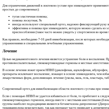
Для ограничения движений в локтевом суставе при эпикондилите применяют
простых до современных):
тугая эластичная повязка;
повязка лоскутная; №
иногда используют специальный ортез, надежно фиксирующий руку 
эффективна и повязка при эпикондилите, которую можно сделать из э
приспособления (такое часто можно увидеть у спортсменов во время 
Как правило, необходимо 7-10 дней иммобилизации, после которых необход
упражнениями и специальными лечебными упражнениями.
Лечение
Целью медикаментозного лечения является устранение боли и воспаления. 
противовоспалительные, глюкокортикоидные гормоны и местные анестетики
В основе лечения лежит прием НПВП (диклофенак, ацеклофенак, ибупрофен, н
препараты исключают воспаление, лежащее в основе эпикондилита, чем изб
лекарственных форм, дополняющих лечение (уколы, мазь, гель, пластырь, таб
Современный ортез для иммобилизации области локтевого сустава при эпик
Если с помощью НПВП не удается избавиться от боли, то прибегают к следу
глюкокортикоидных гормонов, иногда вместе с местными анестетиками (блок
группы наиболее подходящими являются бетаметазона дипропионат (Дипрос
триамцинолона нежелательно, так как препарат часто приводит к депигмента