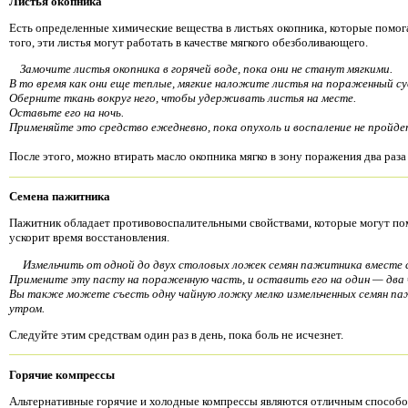
Листья окопника
Есть определенные химические вещества в листьях окопника, которые помо
того, эти листья могут работать в качестве мягкого обезболивающего.
Замочите листья окопника в горячей воде, пока они не станут мягкими.
В то время как они еще теплые, мягкие наложите листья на пораженный су
Оберните ткань вокруг него, чтобы удерживать листья на месте.
Оставьте его на ночь.
Применяйте это средство ежедневно, пока опухоль и воспаление не пройде
После этого, можно втирать масло окопника мягко в зону поражения два раза 
Семена пажитника
Пажитник обладает противовоспалительными свойствами, которые могут помо
ускорит время восстановления.
Измельчить от одной до двух столовых ложек семян пажитника вместе с
Примените эту пасту на пораженную часть, и оставить его на один — два 
Вы также можете съесть одну чайную ложку мелко измельченных семян па
утром.
Следуйте этим средствам один раз в день, пока боль не исчезнет.
Горячие компрессы
Альтернативные горячие и холодные компрессы являются отличным способом