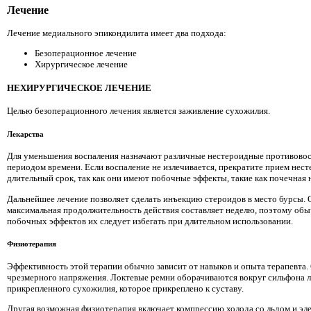
Лечение
Лечение медиального эпикондилита имеет два подхода:
Безоперационное лечение
Хирургическое лечение
НЕХИРУРГИЧЕСКОЕ ЛЕЧЕНИЕ
Целью безоперационного лечения является заживление сухожилия.
Лекарства
Для уменьшения воспаления назначают различные нестероидные противовос
периодом времени. Если воспаление не излечивается, прекратите прием не
длительный срок, так как они имеют побочные эффекты, такие как почечная н
Дальнейшее лечение позволяет сделать инъекцию стероидов в место бурсы. 
максимальная продолжительность действия составляет неделю, поэтому обы
побочных эффектов их следует избегать при длительном использовании.
Физиотерапия
Эффективность этой терапии обычно зависит от навыков и опыта терапевта. 
чрезмерного напряжения. Локтевые ремни оборачиваются вокруг сильфона лок
прикрепленного сухожилия, которое прикреплено к суставу.
Другая возможная физиотерапия включает компрессию холода со льдом и эл