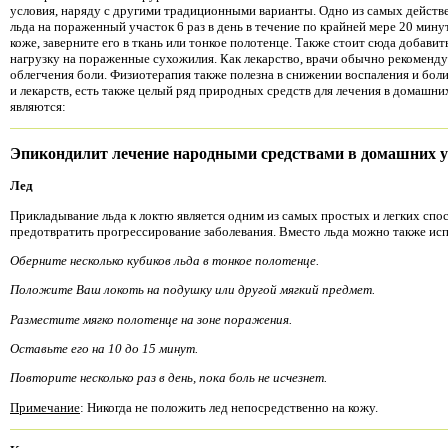
условия, наряду с другими традиционными варианты. Одно из самых действ
льда на пораженный участок 6 раз в день в течение по крайней мере 20 минут
коже, заверните его в ткань или тонкое полотенце. Также стоит сюда добави
нагрузку на пораженные сухожилия. Как лекарство, врачи обычно рекоменд
облегчения боли. Физиотерапия также полезна в снижении воспаления и бо
и лекарств, есть также целый ряд природных средств для лечения в домашн
являются:
Эпикондилит лечение народными средствами в домашних 
Лед
Прикладывание льда к локтю является одним из самых простых и легких спо
предотвратить прогрессирование заболевания. Вместо льда можно также ис
Оберните несколько кубиков льда в тонкое полотенце.
Положите Ваш локоть на подушку или другой мягкий предмет.
Разместите мягко полотенце на зоне поражения.
Оставьте его на 10 до 15 минут.
Повторите несколько раз в день, пока боль не исчезнет.
Примечание
: Никогда не положить лед непосредственно на кожу.