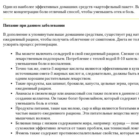
Один из наиболее эффективных домашних средств «картофельный пакет». Ва
месте концентрации боли отличный способ, чтобы уменьшить отек и боль.
Питание при данном заболевании
В дополнение к упомянутым выше домашним средствам, существует ряд нат
ежедневный рацион, чтобы получить облегчение от симптомов. Диета не тол
ускорять процесс регенерации.
Вы можете включить сельдерей в свой ежедневный рацион. Свежие со
лекарственным подспорьем. Потребление с теплой водой 8-10 капель 
уменьшения боли и воспаления.
Точно так же, омега-3 жирные кислоты являются эффективными в куп
источниками омега-3 жирных кислот и, следовательно, должны быть 
одним хорошим растительным лекарством.
Такие продукты, как шпинат, брокколи, капуста, цельные зерна, орех
ежедневный рацион.
Ананасы в свежем виде или ананасовый сок также полезен в данном с
создании коллагена. Он также богат бромелайном, который содержит
уменьшить боль и отеки.
Продукты питания, такие как молоко, сыр и яйца являются богатыми
частью вашего ежедневного рациона. Эти питательные вещества мог
мышечных волокон.
Белковая пища с низким содержанием жира, например: курица — помог
сухожилия эффективно лечатся от таких проблем, как теннисный локо
Ячмень также содержит противовоспалительные свойства, которые м