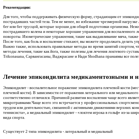
Рекомендации:
Для того, чтобы поддерживать физическую форму, страдающим от эпиконди
пострадавших частей тела. Тем не менее, во избежание чрезмерной нагрузке 
бег или бег трусцой, которые хороши для общей подготовки организма. Неж
пострадавшего колена и некоторые хорошие упражнения для воспаленного л
повороты. Изометрические упражнения, такие как выдавливание мяча, также
После того, как боль и воспаление стихают, вы можете продолжать делать у
Важно также, использовать правильные методы во время занятий спортом, 
методы лечения, такие как йога, также полезны для лечения локтевого суста
Trikonasana, Сарвангасаны, Ваджрасане и Нади Shodhana пранаямы все поле
Лечение эпикондилита медикаментозными и 
Эпикондилит - воспалительное поражение эпикондилита плечевой кости (мес
плечевой кости). В зависимости от поражения латерального или медиальног
соответственно отличился. Причиной развития воспаления чаще всего являе
микротравмами.Чаще всего это встречается у профессиональных спортсмено
трудом или деятельностью, связанной с активными движениями верхних кон
теннисиста», а медиальный эпикондилит - «локтем игрока в гольф» из-за ши
вида спорта.
Существует 2 типа эпикондилита - латеральный и медиальный