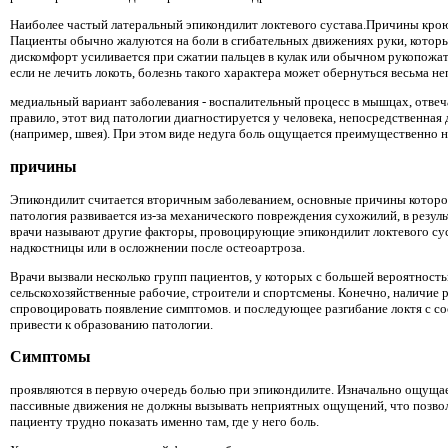
Наиболее частый латеральный эпикондилит локтевого сустава.Причины крою
Пациенты обычно жалуются на боли в сгибательных движениях руки, которы
дискомфорт усиливается при сжатии пальцев в кулак или обычном рукопожат
если не лечить локоть, болезнь такого характера может обернуться весьма 
медиальный вариант заболевания - воспалительный процесс в мышцах, отве
правило, этот вид патологии диагностируется у человека, непосредственная
(например, швея). При этом виде недуга боль ощущается преимущественно н
причины
Эпикондилит считается вторичным заболеванием, основные причины которо
патология развивается из-за механического повреждения сухожилий, в резуль
врачи называют другие факторы, провоцирующие эпикондилит локтевого сус
надкостницы или в осложнении после остеоартроза.
Врачи вызвали несколько групп пациентов, у которых с большей вероятность
сельскохозяйственные рабочие, строители и спортсмены. Конечно, наличие 
спровоцировать появление симптомов. и последующее разгибание локтя с с
привести к образованию патологии.
Симптомы
проявляются в первую очередь болью при эпикондилите. Изначально ощущае
пассивные движения не должны вызывать неприятных ощущений, что позволя
пациенту трудно показать именно там, где у него боль.