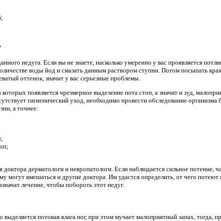
;
?
анного недуга. Если вы не знаете, насколько умеренно у вас проявляется потли
количестве воды йод и смазать данным раствором ступни. Потом посыпать крах
ватый оттенок, значит у вас серьезные проблемы.
а которых появляется чрезмерное выделение пота стоп, а значит и зуд, малопр
сутствует гигиенический уход, необходимо провести обследование организма б
зни, а точнее:
;
оп;
доктора дерматологи и невропатологи. Если наблюдается сильное потение, час
му могут вмешаться и другие доктора. Им удастся определить, от чего потеют 
значат лечение, чтобы побороть этот недуг.
о выделяется потовая влага ног, при этом мучает малоприятный запах, тогда, п