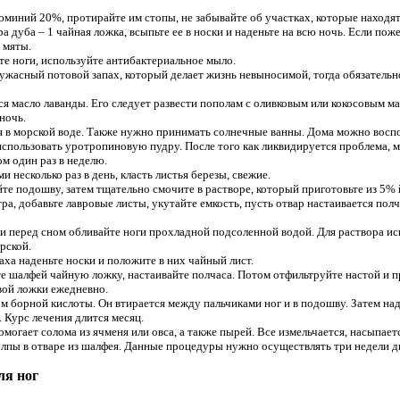
юминий 20%, протирайте им стопы, не забывайте об участках, которые находя
 дуба – 1 чайная ложка, всыпьте ее в носки и наденьте на всю ночь. Если пож
 мяты.
е ноги, используйте антибактериальное мыло.
ужасный потовой запах, который делает жизнь невыносимой, тогда обязательн
я масло лаванды. Его следует развести пополам с оливковым или кокосовым мас
ночь.
я в морской воде. Также нужно принимать солнечные ванны. Дома можно воспо
спользовать уротропиновую пудру. После того как ликвидируется проблема, м
м один раз в неделю.
 несколько раз в день, класть листья березы, свежие.
е подошву, затем тщательно смочите в растворе, который приготовьте из 5% й
тра, добавьте лавровые листы, укутайте емкость, пусть отвар настаивается пол
 и перед сном обливайте ноги прохладной подсоленной водой. Для раствора ис
рской.
аха наденьте носки и положите в них чайный лист.
те шалфей чайную ложку, настаивайте полчаса. Потом отфильтруйте настой и пр
вой ложки ежедневно.
 борной кислоты. Он втирается между пальчиками ног и в подошву. Затем над
 Курс лечения длится месяц.
огает солома из ячменя или овса, а также пырей. Все измельчается, насыпаетс
лпы в отваре из шалфея. Данные процедуры нужно осуществлять три недели два
ля ног