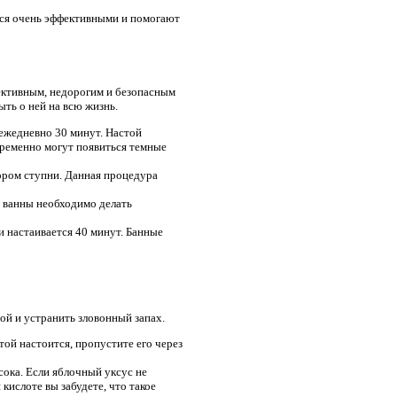
ся очень эффективными и помогают
фективным, недорогим и безопасным
ть о ней на всю жизнь.
 ежедневно 30 минут. Настой
временно могут появиться темные
вором ступни. Данная процедура
е ванны необходимо делать
и настаивается 40 минут. Банные
ой и устранить зловонный запах.
стой настоится, пропустите его через
сока. Если яблочный уксус не
 кислоте вы забудете, что такое