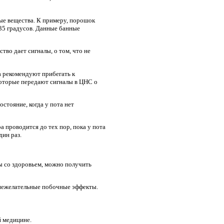
ые вещества. К примеру, порошок
 35 градусов. Данные банные
тво дает сигналы, о том, что не
а рекомендуют прибегать к
которые передают сигналы в ЦНС о
стояние, когда у пота нет
а проводится до тех пор, пока у пота
дин раз.
ы со здоровьем, можно получить
 нежелательные побочные эффекты.
й медицине.