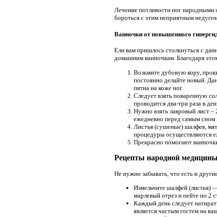
Лечение потливости ног народными 
бороться с этим неприятным недугом
Ванночки от повышенного гиперги
Ели вам пришлось столкнуться с дан
домашним ванночкам. Благодаря этому
Возьмите дубовую кору, проки
постоянно делайте новый. Дан
пятна на коже ног.
Следует взять поваренную сол
проводится два-три раза в ден
Нужно взять лавровый лист – 
ежедневно перед самым сном 
Листья (сушеные) шалфея, мят
процедуры осуществляются еж
Прекрасно помогают ванночк
Рецепты народной медицины 
Не нужно забывать, что есть и друг
Измельчите шалфей (листья) — 
марлевый отрез и пейте по 2 с
Каждый день следует натирать
является частым гостем на ваш