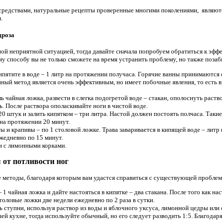
средствами, натуральные рецепты проверенные многими поколениями, являют
.
дроза
ной неприятной ситуацией, тогда давайте сначала попробуем обратиться к эф
 способу вы не только сможете на время устранить проблему, но также позабы
пятите в воде – 1 литр на протяжении получаса. Горячие ванны принимаются
ный метод является очень эффективным, но имеет побочные явления, то есть 
ь чайная ложка, развести в слегка подогретой воде – стакан, ополоснуть раст
ь. После раствора ополаскивайте ноги в чистой воде.
20 штук и залить кипятком – три литра. Настой должен постоять полчаса. Таки
на протяжении 20 минут.
ы и крапивы – по 1 столовой ложке. Трава заваривается в кипящей воде – литр 
едневно по 15 минут.
и с лимонными корками.
от потливости ног
ие методы, благодаря которым вам удастся справиться с существующей проблем
1 чайная ложка и дайте настояться в кипятке – два стакана. После того как на
толовые ложки две недели ежедневно по 2 раза в сутки.
 ступни, используя раствор из воды и яблочного уксуса, лимонной цедры или 
ей кухне, тогда используйте обычный, но его следует разводить 1:5. Благодаря