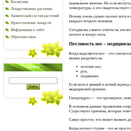
Косметика
нормальное явление. Но если коснуть
температуры, а это свидетельствует 
Лекарственные растения
Химический состав растений
Почему очень сильно потеют ноги и 
каждого второго человека.
Приготовление лекарств
Сегодня вы узнаете ответы на эти в
Информация о сайте
потеют и пахнут ноги.
Обратная связь
Потливость ног – медицинск
Когда выделяется пот – это считает
можно разделить на:
Поиск
потение ног;
рук;
подмышек.
Если ноги в зимний и летний период 
медицинской причине.
Гипергидроз — это чрезмерное, повы
В основном данные проявления сопро
Существуют причины, которые отвеч
Самое простое, что может вызвать да
Когда потеют ступни – это не прост