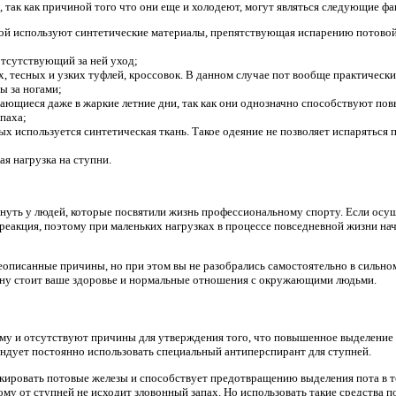
, так как причиной того что они еще и холодеют, могут являться следующие ф
рой используют синтетические материалы, препятствующая испарению потовой 
отсутствующий за ней уход;
 тесных и узких туфлей, кроссовок. В данном случае пот вообще практически
ы за ногами;
вающиеся даже в жаркие летние дни, так как они однозначно способствуют п
паха;
ых используется синтетическая ткань. Такое одеяние не позволяет испаряться п
я нагрузка на ступни.
нуть у людей, которые посвятили жизнь профессиональному спорту. Если осущ
 реакция, поэтому при маленьких нагрузках в процессе повседневной жизни нач
описанные причины, но при этом вы не разобрались самостоятельно в сильном п
кону стоит ваше здоровье и нормальные отношения с окружающими людьми.
ему и отсутствуют причины для утверждения того, что повышенное выделение
ендует постоянно использовать специальный антиперспирант для ступней.
кировать потовые железы и способствует предотвращению выделения пота в то
у от ступней не исходит зловонный запах. Но использовать такие средства пос