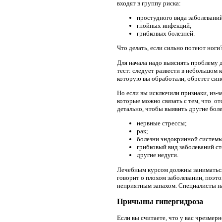
входят в группу риска:
простудного вида заболеваний
гнойных инфекций;
грибковых болезней.
Что делать, если сильно потеют ноги
Для начала надо выяснять проблему д
тест: следует развести в небольшом 
которую вы обработали, обретет сине
Но если вы исключили признаки, из-з
которые можно связать с тем, что от
детально, чтобы выявить другие боле
нервные стрессы;
рак;
болезни эндокринной системы
грибковый вид заболеваний ст
другие недуги.
Лечебным курсом должны заниматься 
говорит о плохом заболевании, поэто
неприятным запахом. Специалисты на
Причыны гипергидроза
Если вы считаете, что у вас чрезмерн