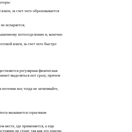
акторы:
влаги, за счет чего образовывается
 не испаряется;
овышенному потоотделению и, конечно
отовой влаги, за счет чего быстро
ествляется регулярная физическая
инает выделяться пот сразу, причем
отении ног, тогда не затягивайте,
 пота вызывается серьезным
м месте, где применяется, а еще
тоянно не стоит, так как это опасно