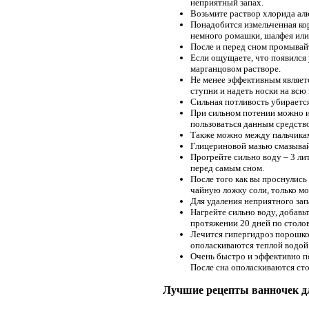
неприятный запах.
Возьмите раствор хлорида ал
Понадобится измельченная кора
немного ромашки, шалфея или
После и перед сном промывайт
Если ощущаете, что появился 
марганцовом растворе.
Не менее эффективным являетс
ступни и надеть носки на всю 
Сильная потливость убираетс
При сильном потении можно и
пользоваться данным средство
Также можно между пальчиками
Глицериновой мазью смазывайт
Прогрейте сильно воду – 3 ли
перед самым сном.
После того как вы проснулись
чайную ложку соли, только мо
Для удаления неприятного зап
Нагрейте сильно воду, добавь
протяжении 20 дней по столо
Лечится гипергидроз порошком
ополаскиваются теплой водой.
Очень быстро и эффективно пом
После сна ополаскиваются сто
Лучшие рецепты ванночек д