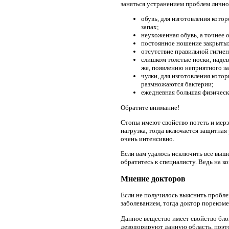
заняться устранением проблем лично
обувь, для изготовления кото
запах;
неухоженная обувь, а точнее 
постоянное ношение закрытых,
отсутствие правильной гигиен
слишком толстые носки, наде
же, появлению неприятного за
чулки, для изготовления котор
размножаются бактерии;
ежедневная большая физическа
Обратите внимание!
Стопы имеют свойство потеть и мерз
нагрузка, тогда включается защитная
очень интенсивно.
Если вам удалось исключить все выше
обратитесь к специалисту. Ведь на 
Мнение докторов
Если не получилось выяснить пробл
заболеванием, тогда доктор пореком
Данное вещество имеет свойство бло
дезодорируют данную область, поэтом