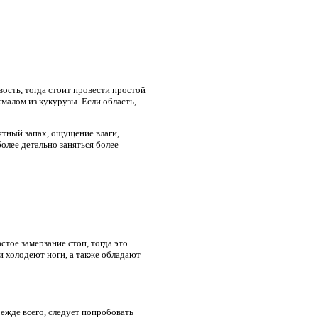
вость, тогда стоит провести простой
малом из кукурузы. Если область,
иятный запах, ощущение влаги,
олее детально заняться более
тое замерзание стоп, тогда это
и холодеют ноги, а также обладают
режде всего, следует попробовать