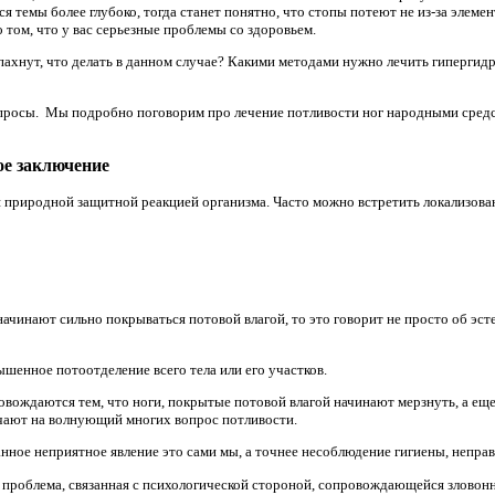
ся темы более глубоко, тогда станет понятно, что стопы потеют не из-за элем
о том, что у вас серьезные проблемы со здоровьем.
пахнут, что делать в данном случае? Какими методами нужно лечить гипергид
опросы. Мы подробно поговорим про лечение потливости ног народными средств
ое заключение
ся природной защитной реакцией организма. Часто можно встретить локализов
начинают сильно покрываться потовой влагой, то это говорит не просто об эст
шенное потоотделение всего тела или его участков.
вождаются тем, что ноги, покрытые потовой влагой начинают мерзнуть, а еще
ают на волнующий многих вопрос потливости.
нное неприятное явление это сами мы, а точнее несоблюдение гигиены, неправ
о проблема, связанная с психологической стороной, сопровождающейся зловонн