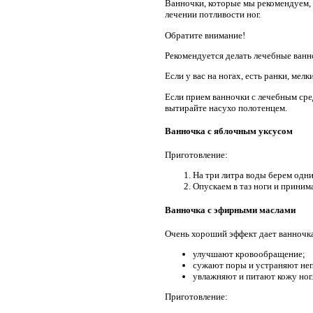
Ванночки, которые мы рекомендуем, 
лечении потливости ног.
Обратите внимание!
Рекомендуется делать лечебные ванно
Если у вас на ногах, есть ранки, мел
Если прием ванночки с лечебным сре
вытирайте насухо полотенцем.
Ванночка с яблочным уксусом
Приготовление:
На три литра воды берем одни 
Опускаем в таз ноги и приним
Ванночка с эфирными маслами
Очень хороший эффект дает ванночка
улучшают кровообращение;
сужают поры и устраняют неп
увлажняют и питают кожу ног.
Приготовление: