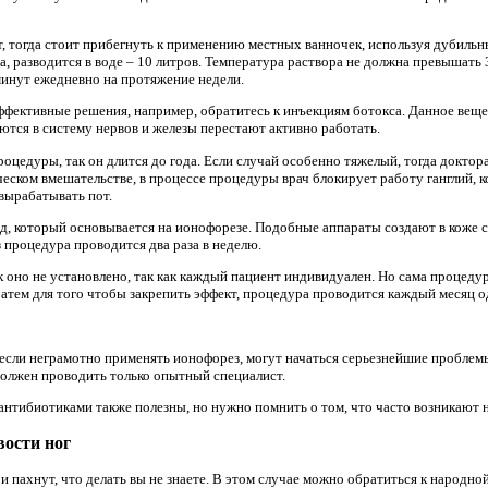
, тогда стоит прибегнуть к применению местных ванночек, используя дубильн
а, разводится в воде – 10 литров. Температура раствора не должна превышать
инут ежедневно на протяжение недели.
ффективные решения, например, обратитесь к инъекциям ботокса. Данное вещес
ются в систему нервов и железы перестают активно работать.
роцедуры, так он длится до года. Если случай особенно тяжелый, тогда доктор
ческом вмешательстве, в процессе процедуры врач блокирует работу ганглий, 
вырабатывать пот.
д, который основывается на ионофорезе. Подобные аппараты создают в коже со
 процедура проводится два раза в неделю.
к оно не установлено, так как каждый пациент индивидуален. Но сама процедур
Затем для того чтобы закрепить эффект, процедура проводится каждый месяц о
, если неграмотно применять ионофорез, могут начаться серьезнейшие проблем
должен проводить только опытный специалист.
 антибиотиками также полезны, но нужно помнить о том, что часто возникают
вости ног
 и пахнут, что делать вы не знаете. В этом случае можно обратиться к народно