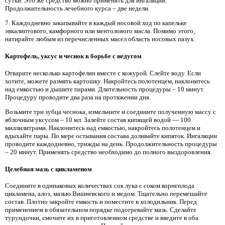
сутки. Это же средство можно применять для ингаляций.
Продолжительность лечебного курса – две недели.
7. Каждодневно закапывайте в каждый носовой ход по капельке
эвкалиптового, камфорного или ментолового масла. Помимо этого,
натирайте любым из перечисленных масел область носовых пазух.
Картофель, уксус и чеснок в борьбе с недугом
Отварите несколько картофелин вместе с кожурой. Слейте воду. Если
хотите, можете размять картошку. Накройтесь полотенцем, наклонитесь
над емкостью и дышите парами. Длительность процедуры – 10 минут.
Процедуру проводите два раза на протяжении дня.
Возьмите три зубца чеснока, измельчите и соедините полученную массу с
яблочным уксусом – 10 мл. Залейте состав кипящей водой — 100
миллилитрами. Наклонитесь над емкостью, накройтесь полотенцем и
вдыхайте пары. По мере остывания состава доливайте кипяток. Ингаляции
проводите каждодневно, трижды на день. Продолжительность процедуры
– 20 минут. Применять средство необходимо до полного выздоровления.
Целебная мазь с цикламеном
Соедините в одинаковых количествах сок лука с соком корнеплода
цикламена, алоэ, мазью Вишневского и медом. Тщательно перемешайте
состав. Плотно закройте емкость и поместите в холодильник. Перед
применением в обязательном порядке подогревайте мазь. Сделайте
турундочки, смочите их в приготовленном средстве и введите в оба