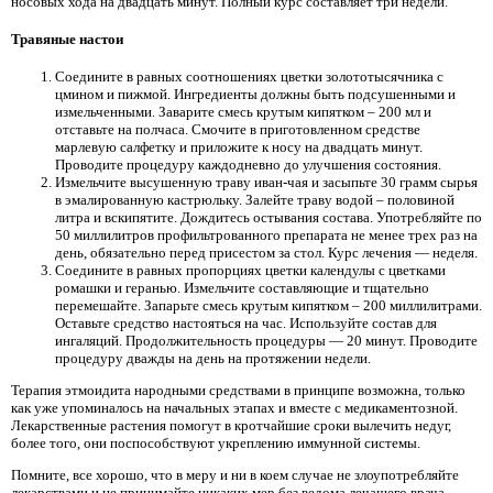
носовых хода на двадцать минут. Полный курс составляет три недели.
Травяные настои
Соедините в равных соотношениях цветки золототысячника с
цмином и пижмой. Ингредиенты должны быть подсушенными и
измельченными. Заварите смесь крутым кипятком – 200 мл и
отставьте на полчаса. Смочите в приготовленном средстве
марлевую салфетку и приложите к носу на двадцать минут.
Проводите процедуру каждодневно до улучшения состояния.
Измельчите высушенную траву иван-чая и засыпьте 30 грамм сырья
в эмалированную кастрюльку. Залейте траву водой – половиной
литра и вскипятите. Дождитесь остывания состава. Употребляйте по
50 миллилитров профильтрованного препарата не менее трех раз на
день, обязательно перед присестом за стол. Курс лечения — неделя.
Соедините в равных пропорциях цветки календулы с цветками
ромашки и геранью. Измельчите составляющие и тщательно
перемешайте. Запарьте смесь крутым кипятком – 200 миллилитрами.
Оставьте средство настояться на час. Используйте состав для
ингаляций. Продолжительность процедуры — 20 минут. Проводите
процедуру дважды на день на протяжении недели.
Терапия этмоидита народными средствами в принципе возможна, только
как уже упоминалось на начальных этапах и вместе с медикаментозной.
Лекарственные растения помогут в кротчайшие сроки вылечить недуг,
более того, они поспособствуют укреплению иммунной системы.
Помните, все хорошо, что в меру и ни в коем случае не злоупотребляйте
лекарствами и не принимайте никаких мер без ведома лечащего врача.