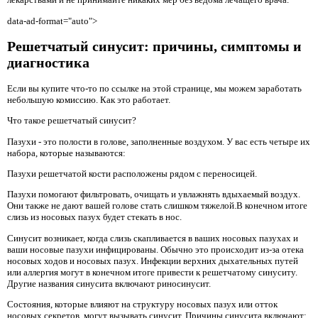
data-ad-format="auto">
Решетчатый синусит: причины, симптомы и
диагностика
Если вы купите что-то по ссылке на этой странице, мы можем заработать
небольшую комиссию. Как это работает.
Что такое решетчатый синусит?
Пазухи - это полости в голове, заполненные воздухом. У вас есть четыре их
набора, которые называются:
Пазухи решетчатой ​​кости расположены рядом с переносицей.
Пазухи помогают фильтровать, очищать и увлажнять вдыхаемый воздух.
Они также не дают вашей голове стать слишком тяжелой.В конечном итоге
слизь из носовых пазух будет стекать в нос.
Синусит возникает, когда слизь скапливается в ваших носовых пазухах и
ваши носовые пазухи инфицированы. Обычно это происходит из-за отека
носовых ходов и носовых пазух. Инфекции верхних дыхательных путей
или аллергия могут в конечном итоге привести к решетчатому синуситу.
Другие названия синусита включают риносинусит.
Состояния, которые влияют на структуру носовых пазух или отток
носовых секретов, могут вызывать синусит. Причины синусита включают: