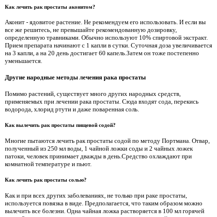
Как лечить рак простаты аконитом?
Аконит - ядовитое растение. Не рекомендуем его использовать. И если вы
все же решитесь, не превышайте рекомендованную дозировку,
определенную травниками. Обычно используют 10% спиртовой экстракт.
Прием препарата начинают с 1 капли в сутки. Суточная доза увеличивается
на 3 капли, а на 20 день достигает 60 капель.Затем он тоже постепенно
уменьшается.
Другие народные методы лечения рака простаты
Помимо растений, существует много других народных средств,
применяемых при лечении рака простаты. Сюда входят сода, перекись
водорода, хлорид ртути и даже поваренная соль.
Как вылечить рак простаты пищевой содой?
Многие пытаются лечить рак простаты содой по методу Портмана. Отвар,
полученный из 250 мл воды, 1 чайной ложки соды и 2 чайных ложек
патоки, человек принимает дважды в день.Средство охлаждают при
комнатной температуре и пьют.
Как лечить рак простаты солью?
Как и при всех других заболеваниях, не только при раке простаты,
используется повязка в виде. Предполагается, что таким образом можно
вылечить все болезни. Одна чайная ложка растворяется в 100 мл горячей