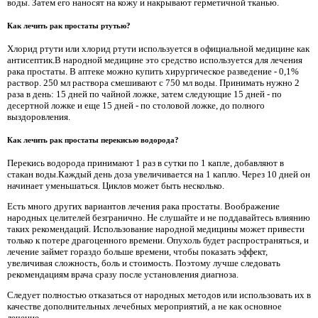
воды. Затем его наносят на кожу и накрывают герметичной тканью.
Как лечить рак простаты ртутью?
Хлорид ртути или хлорид ртути используется в официальной медицине как
антисептик.В народной медицине это средство используется для лечения
рака простаты. В аптеке можно купить хирургическое разведение - 0,1%
раствор. 250 мл раствора смешивают с 750 мл воды. Принимать нужно 2
раза в день: 15 дней по чайной ложке, затем следующие 15 дней - по
десертной ложке и еще 15 дней - по столовой ложке, до полного
выздоровления.
Как лечить рак простаты перекисью водорода?
Перекись водорода принимают 1 раз в сутки по 1 капле, добавляют в
стакан воды.Каждый день доза увеличивается на 1 каплю. Через 10 дней он
начинает уменьшаться. Циклов может быть несколько.
Есть много других вариантов лечения рака простаты. Воображение
народных целителей безгранично. Не слушайте и не поддавайтесь влиянию
таких рекомендаций. Использование народной медицины может привести
только к потере драгоценного времени. Опухоль будет распространяться, и
лечение займет гораздо больше времени, чтобы показать эффект,
увеличивая сложность, боль и стоимость. Поэтому лучше следовать
рекомендациям врача сразу после установления диагноза.
Следует полностью отказаться от народных методов или использовать их в
качестве дополнительных лечебных мероприятий, а не как основное
лечение.