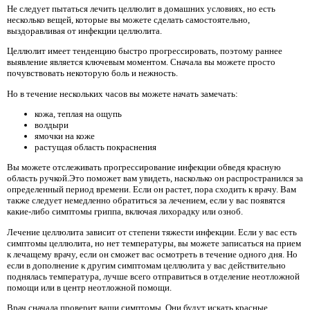
Не следует пытаться лечить целлюлит в домашних условиях, но есть
несколько вещей, которые вы можете сделать самостоятельно,
выздоравливая от инфекции целлюлита.
Целлюлит имеет тенденцию быстро прогрессировать, поэтому раннее
выявление является ключевым моментом. Сначала вы можете просто
почувствовать некоторую боль и нежность.
Но в течение нескольких часов вы можете начать замечать:
кожа, теплая на ощупь
волдыри
ямочки на коже
растущая область покраснения
Вы можете отслеживать прогрессирование инфекции обведя красную
область ручкой.Это поможет вам увидеть, насколько он распространился за
определенный период времени. Если он растет, пора сходить к врачу. Вам
также следует немедленно обратиться за лечением, если у вас появятся
какие-либо симптомы гриппа, включая лихорадку или озноб.
Лечение целлюлита зависит от степени тяжести инфекции. Если у вас есть
симптомы целлюлита, но нет температуры, вы можете записаться на прием
к лечащему врачу, если он сможет вас осмотреть в течение одного дня. Но
если в дополнение к другим симптомам целлюлита у вас действительно
поднялась температура, лучше всего отправиться в отделение неотложной
помощи или в центр неотложной помощи.
Врач сначала проверит ваши симптомы. Они будут искать красные