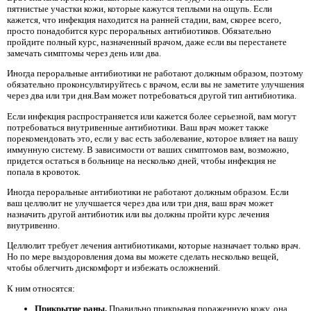
пятнистые участки кожи, которые кажутся теплыми на ощупь. Если
кажется, что инфекция находится на ранней стадии, вам, скорее всего,
просто понадобится курс пероральных антибиотиков. Обязательно
пройдите полный курс, назначенный врачом, даже если вы перестанете
замечать симптомы через день или два.
Иногда пероральные антибиотики не работают должным образом, поэтому
обязательно проконсультируйтесь с врачом, если вы не заметите улучшения
через два или три дня.Вам может потребоваться другой тип антибиотика.
Если инфекция распространяется или кажется более серьезной, вам могут
потребоваться внутривенные антибиотики. Ваш врач может также
порекомендовать это, если у вас есть заболевание, которое влияет на вашу
иммунную систему. В зависимости от ваших симптомов вам, возможно,
придется остаться в больнице на несколько дней, чтобы инфекция не
попала в кровоток.
Иногда пероральные антибиотики не работают должным образом. Если
ваш целлюлит не улучшается через два или три дня, ваш врач может
назначить другой антибиотик или вы должны пройти курс лечения
внутривенно.
Целлюлит требует лечения антибиотиками, которые назначает только врач.
Но по мере выздоровления дома вы можете сделать несколько вещей,
чтобы облегчить дискомфорт и избежать осложнений.
К ним относятся:
Прикрытие раны.
Правильно прикрывая пораженную кожу, она