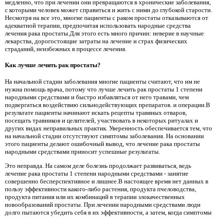
медленно, что при лечении они превращаются в хронические заболевания,
с которыми человек может справиться и жить с ними до глубокой старости.
Несмотря на все это, многие пациенты с раком простаты отказываются от
адекватной терапии, предпочитая использовать народные средства
лечения рака простаты.Для этого есть много причин: неверие в научные
лекарства, дорогостоящие затраты на лечение и страх физических
страданий, неизбежных в процессе лечения.
Как лучше лечить рак простаты?
На начальной стадии заболевания многие пациенты считают, что им не
нужна помощь врача, потому что лучше лечить рак простаты 1 степени
народными средствами и быстро избавляться от него травами, чем
подвергаться воздействию сильнодействующих препаратов. и операции.В
результате пациенты начинают искать рецепты травяных отваров,
посещать травников и целителей, участвовать в некоторых ритуалах и
других видах неправильных практик. Уверенность обеспечивается тем, что
на начальной стадии отсутствуют симптомы заболевания. На основании
этого пациенты делают ошибочный вывод, что лечение рака простаты
народными средствами приносит успешные результаты.
Это неправда. На самом деле болезнь продолжает развиваться, ведь
лечение рака простаты 1 степени народными средствами - занятие
совершенно бесперспективное и лишнее.В настоящее время нет данных в
пользу эффективности какого-либо растения, продукта пчеловодства,
продукта питания или их комбинаций в терапии злокачественных
новообразований простаты. При лечении народными средствами люди
долго пытаются убедить себя в их эффективности, а затем, когда симптомы