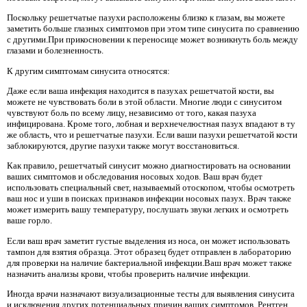
Поскольку решетчатые пазухи расположены близко к глазам, вы можете
заметить больше глазных симптомов при этом типе синусита по сравнению
с другими.При прикосновении к переносице может возникнуть боль между
глазами и болезненность.
К другим симптомам синусита относятся:
Даже если ваша инфекция находится в пазухах решетчатой ​​кости, вы
можете не чувствовать боли в этой области. Многие люди с синуситом
чувствуют боль по всему лицу, независимо от того, какая пазуха
инфицирована. Кроме того, лобная и верхнечелюстная пазух впадают в ту
же область, что и решетчатые пазухи. Если ваши пазухи решетчатой ​​кости
заблокируются, другие пазухи также могут восстановиться.
Как правило, решетчатый синусит можно диагностировать на основании
ваших симптомов и обследования носовых ходов. Ваш врач будет
использовать специальный свет, называемый отоскопом, чтобы осмотреть
ваш нос и уши в поисках признаков инфекции носовых пазух. Врач также
может измерить вашу температуру, послушать звуки легких и осмотреть
ваше горло.
Если ваш врач заметит густые выделения из носа, он может использовать
тампон для взятия образца. Этот образец будет отправлен в лабораторию
для проверки на наличие бактериальной инфекции.Ваш врач может также
назначить анализы крови, чтобы проверить наличие инфекции.
Иногда врачи назначают визуализационные тесты для выявления синусита
и исключения других потенциальных причин ваших симптомов. Рентген