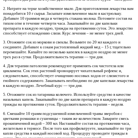
2. Натрите на терке хозяйственное мыло. Для приготовления лекарства вам
понадобится 10 г сырья. Засыпьте измельченное мыло в кастрюльку.
Добавьте 10 граммов меда и четверть стакана молока. Потомите состав на
тихом огне в течение четверти часа. Закапывайте по две капельки
препарата в каждую ноздрю, трижды на протяжении суток. Это лекарство
способствует отхождению слизи. Курс лечения – не менее трех дней.
3. Отожмите сок из моркови и свеклы. Возьмите по 20 мл каждого и
соедините. Добавьте к сокам растопленный жидкий мед – 15 г, тщательно
перемешайте. Капайте по несколько капелек в каждую ноздрю не менее
трех раз в сутки. Продолжительность терапии — три дня.
4. Для терапии патологии рекомендуют применять сок чистотела или
цикламена. Сок этих растений провоцирует чихательный рефлекс и,
следовательно, способствует очищению носовых ходов от слизистого и
гнойного содержимого. Закапывать необходимо по две капельки лекарства
в каждую ноздрю. Лечебный курс — три дня.
5. Отожмите сок из татарника колючего. Используйте средство в качестве
назальных капель. Закапывайте по две капли препарата в каждую ноздрю
трижды на протяжении суток. Продолжительность терапии – неделя.
6. Смешайте 10 грамм подсушенной измельченной травы зверобоя с
цветками ромашки и сушеницы – таким же количеством. Заварите смесь
прокипяченной водой – 300 мл. Настаивайте состав на протяжении часа,
желательно в термосе. После того как профильтруете, закапывайте по три
капли средства в каждый носовой ход. Процедуру проводите трижды в