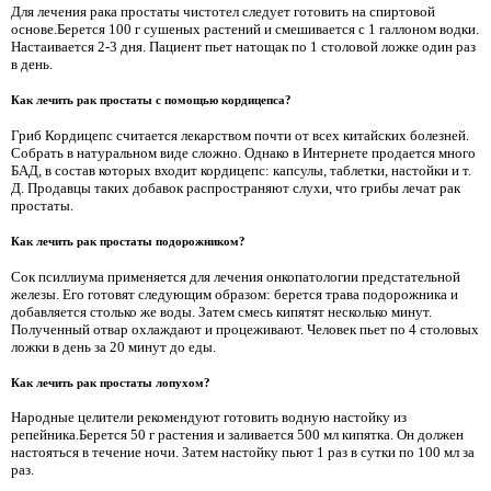
Для лечения рака простаты чистотел следует готовить на спиртовой
основе.Берется 100 г сушеных растений и смешивается с 1 галлоном водки.
Настаивается 2-3 дня. Пациент пьет натощак по 1 столовой ложке один раз
в день.
Как лечить рак простаты с помощью кордицепса?
Гриб Кордицепс считается лекарством почти от всех китайских болезней.
Собрать в натуральном виде сложно. Однако в Интернете продается много
БАД, в состав которых входит кордицепс: капсулы, таблетки, настойки и т.
Д. Продавцы таких добавок распространяют слухи, что грибы лечат рак
простаты.
Как лечить рак простаты подорожником?
Сок псиллиума применяется для лечения онкопатологии предстательной
железы. Его готовят следующим образом: берется трава подорожника и
добавляется столько же воды. Затем смесь кипятят несколько минут.
Полученный отвар охлаждают и процеживают. Человек пьет по 4 столовых
ложки в день за 20 минут до еды.
Как лечить рак простаты лопухом?
Народные целители рекомендуют готовить водную настойку из
репейника.Берется 50 г растения и заливается 500 мл кипятка. Он должен
настояться в течение ночи. Затем настойку пьют 1 раз в сутки по 100 мл за
раз.