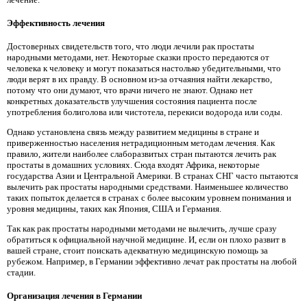
Эффективность лечения
Достоверных свидетельств того, что люди лечили рак простаты
народными методами, нет. Некоторые сказки просто передаются от
человека к человеку и могут показаться настолько убедительными, что
люди верят в их правду. В основном из-за отчаяния найти лекарство,
потому что они думают, что врачи ничего не знают. Однако нет
конкретных доказательств улучшения состояния пациента после
употребления болиголова или чистотела, перекиси водорода или соды.
Однако установлена ​​связь между развитием медицины в стране и
приверженностью населения нетрадиционным методам лечения. Как
правило, жители наиболее слаборазвитых стран пытаются лечить рак
простаты в домашних условиях. Сюда входят Африка, некоторые
государства Азии и Центральной Америки. В странах СНГ часто пытаются
вылечить рак простаты народными средствами. Наименьшее количество
таких попыток делается в странах с более высоким уровнем понимания и
уровня медицины, таких как Япония, США и Германия.
Так как рак простаты народными методами не вылечить, лучше сразу
обратиться к официальной научной медицине. И, если он плохо развит в
вашей стране, стоит поискать адекватную медицинскую помощь за
рубежом. Например, в Германии эффективно лечат рак простаты на любой
стадии.
Организация лечения в Германии