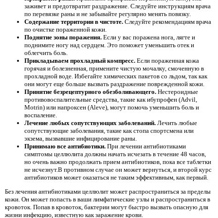
заживет и предотвратит раздражение. Следуйте инструкциям врача
по перевязке раны и не забывайте регулярно менять повязку.
Содержание территории в чистоте.
Следуйте рекомендациям врача
по очистке пораженной кожи.
Поднятие зоны поражения.
Если у вас поражена нога, лягте и
поднимите ногу над сердцем. Это поможет уменьшить отек и
облегчить боль.
Прикладываем прохладный компресс.
Если пораженная кожа
горячая и болезненная, примените чистую мочалку, смоченную в
прохладной воде. Избегайте химических пакетов со льдом, так как
они могут еще больше вызвать раздражение поврежденной кожи.
Принятие безрецептурного обезболивающего.
Нестероидные
противовоспалительные средства, такие как ибупрофен (Advil,
Motrin) или напроксен (Aleve), могут помочь уменьшить боль и
воспаление.
Лечение любых сопутствующих заболеваний.
Лечить любые
сопутствующие заболевания, такие как стопа спортсмена или
экзема, вызвавшие инфицирование раны.
Принимаю все антибиотики.
При лечении антибиотиками
симптомы целлюлита должны начать исчезать в течение 48 часов,
но очень важно продолжать прием антибиотиков, пока все таблетки
не исчезнут.В противном случае он может вернуться, и второй курс
антибиотиков может оказаться не таким эффективным, как первый.
Без лечения антибиотиками целлюлит может распространиться за пределы
кожи. Он может попасть в ваши лимфатические узлы и распространиться в
кровоток. Попав в кровоток, бактерии могут быстро вызвать опасную для
жизни инфекцию, известную как заражение крови.