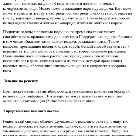
давление в носовых пазухах. К ним относятся наложение теплых
компрессов на лицо. Может помочь вдыхание пара в душе дома. Вы также
можете вскипятить воду в кастрюле или кастрюле и накинуть полотенце на
голову, наклоняясь вперед, чтобы вдохнуть пар. Только будьте осторожны,
не подходите слишком близко к сковороде, чтобы не обжечься паром.
Поднятие головы с помощью подушки во время сна также может
способствовать правильному дренажу носа.Поддержание водного баланса,
в том числе обильное питье, может помочь разжижить слизь. Также
помогает промывание носовых ходов водой. Легкий способ сделать это -
использовать спрей для носа с солевым раствором несколько раз в день.
Промывание носа солевым раствором, проводимое с обеих сторон
несколько раз в день, является одним из лучших методов промывания
носовых пазух, облегчения симптомов синусита и сохранения здоровья
носа.
Лечение по рецепту
Врач может назначить антибиотики для уменьшения количества бактерий,
вызывающих инфекцию.Эти лекарства могут включать амоксициллин,
аугментин, азитромицин (Zithromax) или эритромицин.
Хирургические вмешательства
Решетчатый синусит обычно улучшается с помощью ранее упомянутых
нехирургических методов лечения. Однако, если эти методы лечения не
увенчались успехом, возможно хирургическое вмешательство. Хирургия
носовых пазух может включать удаление поврежденной ткани, расширение