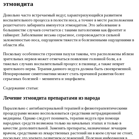
этмоидита
Довольно часто встречаемый недуг, характеризующийся развитием
воспалительного процесса в полости носа, а точнее в месте расположения
решетчатого лабиринта именуется этмоидитом. Это заболевание в
большинстве случаев сочетается с такими патологиями как фронтит и
гайморит. Заболевание весьма серьезное, сопровождается сильной
заложенностью носа, ощущением тяжести и болезненными ощущениями в
области лба.
Поскольку особенности строения пазухи таковы, что расположены вблизи
зрительных нервов может отмечаться появление головной боли, а в
тяжелых случаях воспалительный процесс в глазнице, а также неврит
зрительного нерва. Терапия данного недуга должна быть своевременной.
Игнорирование симптоматики может стать причиной развития более
серьезных болезней – менингита и энцефалита.
Содержание статьи:
Лечение этмоидита препаратами из народа
Параллельно с антибактериальной терапией и физиотерапевтическими
процедурами можно воспользоваться средствами нетрадиционной
медицины. Однако следует понимать, терапия недуга при помощи
народных средств возможна только на начальных этапах и только в
качестве дополнительной. Заменять препараты, назначенные лечащим
врачом, средствами из лекарственных растений ни в коем случае не стоит,
поскольку это чревато развитием осложнений. Полезная информация в