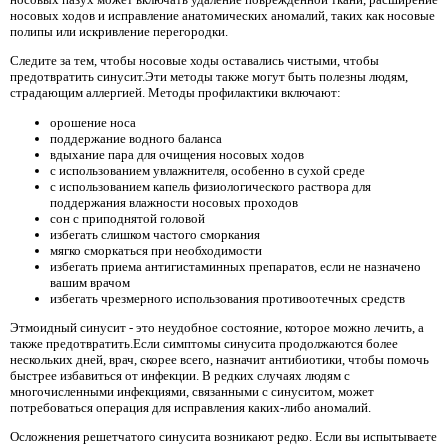
носовых ходов и исправление анатомических аномалий, таких как носовые
полипы или искривление перегородки.
Следите за тем, чтобы носовые ходы оставались чистыми, чтобы
предотвратить синусит.Эти методы также могут быть полезны людям,
страдающим аллергией. Методы профилактики включают:
орошение носа
поддержание водного баланса
вдыхание пара для очищения носовых ходов
с использованием увлажнителя, особенно в сухой среде
с использованием капель физиологического раствора для
поддержания влажности носовых проходов
сон с приподнятой головой
избегать слишком частого сморкания
мягко сморкаться при необходимости
избегать приема антигистаминных препаратов, если не назначено
вашим врачом
избегать чрезмерного использования противоотечных средств
Этмоидный синусит - это неудобное состояние, которое можно лечить, а
также предотвратить.Если симптомы синусита продолжаются более
нескольких дней, врач, скорее всего, назначит антибиотики, чтобы помочь
быстрее избавиться от инфекции. В редких случаях людям с
многочисленными инфекциями, связанными с синуситом, может
потребоваться операция для исправления каких-либо аномалий.
Осложнения решетчатого синусита возникают редко. Если вы испытываете