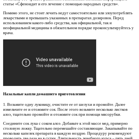
статье «Сфеноидит и его лечение с помощью народных средств«.
Помимо этого, не стоит лечить недуг самостоятельно или злоупотреблять
лекарствами и превышать указанных в препаратах дозировок. Перед
использованием какого-либо средства, как официальной, так и
неофициальной медицины в обязательном порядке проконсультируйтесь у
врача.
Назальные капли домашнего приготовления
1. Возьмите одну луковицу, очистите ее от шелухи и промойте. Далее
измельчите ее и отожмите сок. После этого возьмите несколько листков
алоэ, тщательно промойте и отожмите сок при помощи мясорубки.
Соедините сок лука с соком алоэ. Добавьте к этой массе мед, примерно
столовую ложку. Тщательно перемешайте составляющие. Закапывайте по
несколько капелек препарата в каждую ноздрю. Процедуру рекомендуют
проводить два раза на в сутки. Длительность лечебного курса – пять дней.