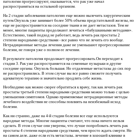
патологии прогрессируют, оказывается, что рак уже начал
распространяться на остальной организм.
На 2 стадии заболевания патологию еще можно вылечить хирургическим
путем.Опухоль уже занимает более 50% объема предстательной железы, но
еще не распространяется на соседние ткани и не дает метастазов. Тем не
менее, многие пациенты продолжают лечиться «бабушкиными методами».
Естественно, такой подход не работает, ведь лечить рак простаты 2
степени народными средствами - все равно что не лечить его вообще.
Нетрадиционные методы лечения даже не уменьшают прогрессирование
болезни, не говоря уже о полном ее лечении.
В результате патология продолжает прогрессировать.Он переходит к
стадии 3. Рак уже распространяется на семенные пузырьки и другие
соседние органы. Опухоль большая. Но отдаленные метастазы до сих пор
не распространились. В этом случае вы все равно сможете получить
адекватную терапию и значительно продлить себе жизнь.
Необходимо как можно скорее обратиться к врачу, так как лечить рак
простаты третьей степени народными средствами можно только с целью
уменьшения симптомов. Однако применяемые нетрадиционные методы
лечебного воздействия не способны повлиять на неизбежный исход
болезни.
Как ни странно, даже на 4-й стадии болезни все еще используются
народные методы. Многие пациенты считают, что пока ничего нельзя
сделать. В этом случае они уверены, что лучше попробовать лечить рак
простаты 4 степени народными средствами, чем просто ждать смерти. Но
на самом деле, даже если есть метастазы, лечение в хорошей клинике в