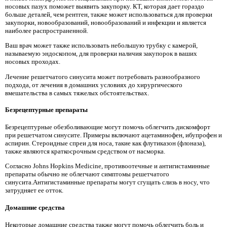
носовых пазух поможет выявить закупорку. КТ, которая дает гораздо
больше деталей, чем рентген, также может использоваться для проверки
закупорки, новообразований, новообразований и инфекции и является
наиболее распространенной.
Ваш врач может также использовать небольшую трубку с камерой,
называемую эндоскопом, для проверки наличия закупорок в ваших
носовых проходах.
Лечение решетчатого синусита может потребовать разнообразного
подхода, от лечения в домашних условиях до хирургического
вмешательства в самых тяжелых обстоятельствах.
Безрецептурные препараты
Безрецептурные обезболивающие могут помочь облегчить дискомфорт
при решетчатом синусите. Примеры включают ацетаминофен, ибупрофен и
аспирин. Стероидные спреи для носа, такие как флутиказон (флоназа),
также являются краткосрочным средством от насморка.
Согласно Johns Hopkins Medicine, противоотечные и антигистаминные
препараты обычно не облегчают симптомы решетчатого
синусита.Антигистаминные препараты могут сгущать слизь в носу, что
затрудняет ее отток.
Домашние средства
Некоторые домашние средства также могут помочь облегчить боль и