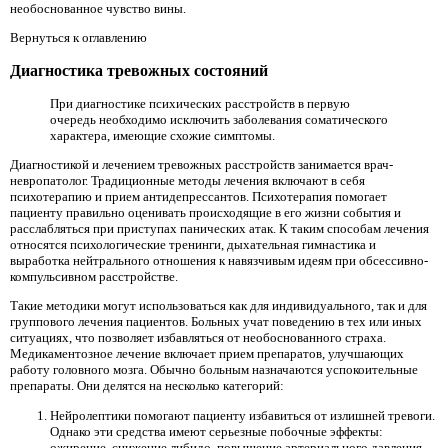
необоснованное чувство вины.
Вернуться к оглавлению
Диагностика тревожных состояний
При диагностике психических расстройств в первую
очередь необходимо исключить заболевания соматического
характера, имеющие схожие симптомы.
Диагностикой и лечением тревожных расстройств занимается врач-
невропатолог. Традиционные методы лечения включают в себя
психотерапию и прием антидепрессантов. Психотерапия помогает
пациенту правильно оценивать происходящие в его жизни события и
расслабляться при приступах панических атак. К таким способам лечения
относятся психологические тренинги, дыхательная гимнастика и
выработка нейтрального отношения к навязчивым идеям при обсессивно-
компульсивном расстройстве.
Такие методики могут использоваться как для индивидуального, так и для
группового лечения пациентов. Больных учат поведению в тех или иных
ситуациях, что позволяет избавляться от необоснованного страха.
Медикаментозное лечение включает прием препаратов, улучшающих
работу головного мозга. Обычно больным назначаются успокоительные
препараты. Они делятся на несколько категорий:
Нейролептики помогают пациенту избавиться от излишней тревоги.
Однако эти средства имеют серьезные побочные эффекты:
ожирение, снижение либидо, повышение артериального давления.