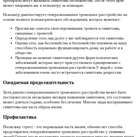
препараты могут вызывать симптомы беспокойства. После этого врач
может направить вас к психиатру за помощью.
Психиатр диагностирует генерализованное тревожное расстройство на
основе полного психиатрического обследования, которое включает:
Просим вас описать свои переживания, тревоги и симптомы,
связанные с тревогой.
Определение того, как долго у вас наблюдаются эти симптомы.
Оценка того, как беспокойство и беспокойство повлияли на вашу
способность нормально функционировать дома, на работе и в
обществе.
Проверка на наличие симптомов других форм психических
заболеваний, которые могут присутствовать одновременно с
генерализованным тревожным расстройством.У людей с этим
заболеванием очень часто встречаются симптомы депрессии.
Ожидаемая продолжительность
Хотя диагноз генерализованного тревожного расстройства может быть
поставлен после нескольких месяцев появления симптомов, это состояние
может длиться годами, особенно без лечения. Многие люди воспринимают
симптомы как часть образа жизни.
Профилактика
Поскольку стресс - это нормальная часть жизни, обычно нет способа
предотвратить генерализованное тревожное расстройство у уязвимых
людей.Однако после постановки диагноза различные методы лечения могут