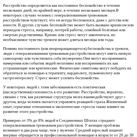
Расстройство определяется как постоянное беспокойство в течение
нескольких дней, по крайней мере, в течение нескольких месяцев.В
некоторых случаях человек с генерализованным тревожным
расстройством чувствует, что он всегда беспокоился, даже с детства или
юности. В других случаях беспокойство может быть вызвано кризисом или
периодом стресса, например, потерей работы, семейной болезнью или
смертью родственника. Кризис или стресс могут закончиться, но
необъяснимое чувство тревоги может длиться месяцы или годы.
Помимо постоянного (или непрекращающегося) беспокойства и тревоги,
люди с генерализованным тревожным расстройством могут иметь низкую
самооценку или чувствовать себя неуверенно.Они могут воспринимать
намерения или события людей негативно или воспринимать их как
устрашающие или критические. Физические симптомы могут побудить их
обратиться за помощью к терапевту, кардиологу, пульмонологу или
гастроэнтерологу. Стресс может усилить беспокойство.
У некоторых людей с этим заболеванием есть генетическая
(наследственная) склонность к его развитию. Расстройство, вероятно,
связано с тем, как различные структуры мозга взаимодействуют друг с
другом, когда человек пытается управлять реакцией страха.Жизненный
опыт, серьезные отношения и экологические стрессы также влияют на
развитие этого расстройства.
Примерно от 3% до 8% людей в Соединенных Штатах страдают
генерализованным тревожным расстройством. У женщин проблема
возникает в два раза чаще, чем у мужчин. Средний взрослый пациент
впервые обращается за профессиональной помощью в возрасте от 20 до 30