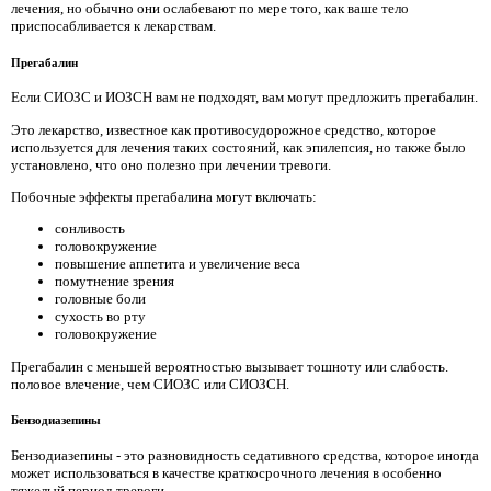
лечения, но обычно они ослабевают по мере того, как ваше тело
приспосабливается к лекарствам.
Прегабалин
Если СИОЗС и ИОЗСН вам не подходят, вам могут предложить прегабалин.
Это лекарство, известное как противосудорожное средство, которое
используется для лечения таких состояний, как эпилепсия, но также было
установлено, что оно полезно при лечении тревоги.
Побочные эффекты прегабалина могут включать:
сонливость
головокружение
повышение аппетита и увеличение веса
помутнение зрения
головные боли
сухость во рту
головокружение
Прегабалин с меньшей вероятностью вызывает тошноту или слабость.
половое влечение, чем СИОЗС или СИОЗСН.
Бензодиазепины
Бензодиазепины - это разновидность седативного средства, которое иногда
может использоваться в качестве краткосрочного лечения в особенно
тяжелый период тревоги.