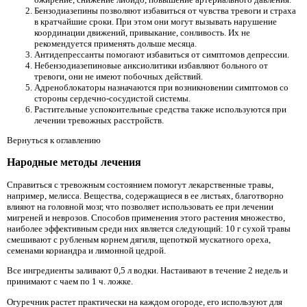
Бензодиазепины позволяют избавиться от чувства тревоги и страха
в кратчайшие сроки. При этом они могут вызывать нарушение
координации движений, привыкание, сонливость. Их не
рекомендуется применять дольше месяца.
Антидепрессанты помогают избавиться от симптомов депрессии.
Небензодиазепиновые анксиолитики избавляют больного от
тревоги, они не имеют побочных действий.
Адреноблокаторы назначаются при возникновении симптомов со
стороны сердечно-сосудистой системы.
Растительные успокоительные средства также используются при
лечении тревожных расстройств.
Вернуться к оглавлению
Народные методы лечения
Справиться с тревожным состоянием помогут лекарственные травы,
например, мелисса. Вещества, содержащиеся в ее листьях, благотворно
влияют на головной мозг, что позволяет использовать ее при лечении
мигреней и неврозов. Способов применения этого растения множество,
наиболее эффективным среди них является следующий: 10 г сухой травы
смешивают с рубленым корнем дягиля, щепоткой мускатного ореха,
семенами кориандра и лимонной цедрой.
Все ингредиенты заливают 0,5 л водки. Настаивают в течение 2 недель и
принимают с чаем по 1 ч. ложке.
Огуречник растет практически на каждом огороде, его используют для