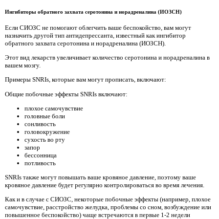
Ингибиторы обратного захвата серотонина и норадреналина (ИОЗСН)
Если СИОЗС не помогают облегчить ваше беспокойство, вам могут
назначить другой тип антидепрессанта, известный как ингибитор
обратного захвата серотонина и норадреналина (ИОЗСН).
Этот вид лекарств увеличивает количество серотонина и норадреналина в
вашем мозгу.
Примеры SNRIs, которые вам могут прописать, включают:
Общие побочные эффекты SNRIs включают:
плохое самочувствие
головные боли
сонливость
головокружение
сухость во рту
запор
бессонница
потливость
SNRIs также могут повышать ваше кровяное давление, поэтому ваше
кровяное давление будет регулярно контролироваться во время лечения.
Как и в случае с СИОЗС, некоторые побочные эффекты (например, плохое
самочувствие, расстройство желудка, проблемы со сном, возбуждение или
повышенное беспокойство) чаще встречаются в первые 1-2 недели