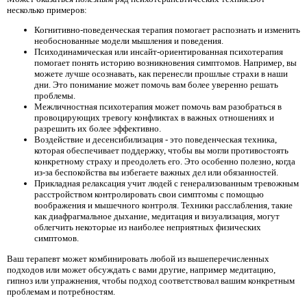
несколько примеров:
Когнитивно-поведенческая терапия помогает распознать и изменить
необоснованные модели мышления и поведения.
Психодинамическая или инсайт-ориентированная психотерапия
помогает понять историю возникновения симптомов. Например, вы
можете лучше осознавать, как перенесли прошлые страхи в наши
дни. Это понимание может помочь вам более уверенно решать
проблемы.
Межличностная психотерапия может помочь вам разобраться в
провоцирующих тревогу конфликтах в важных отношениях и
разрешить их более эффективно.
Воздействие и десенсибилизация - это поведенческая техника,
которая обеспечивает поддержку, чтобы вы могли противостоять
конкретному страху и преодолеть его. Это особенно полезно, когда
из-за беспокойства вы избегаете важных дел или обязанностей.
Прикладная релаксация учит людей с генерализованным тревожным
расстройством контролировать свои симптомы с помощью
воображения и мышечного контроля. Техники расслабления, такие
как диафрагмальное дыхание, медитация и визуализация, могут
облегчить некоторые из наиболее неприятных физических
симптомов.
Ваш терапевт может комбинировать любой из вышеперечисленных
подходов или может обсуждать с вами другие, например медитацию,
гипноз или упражнения, чтобы подход соответствовал вашим конкретным
проблемам и потребностям.