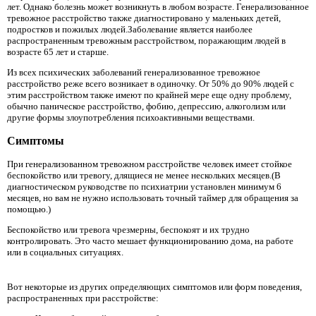
лет. Однако болезнь может возникнуть в любом возрасте. Генерализованное
тревожное расстройство также диагностировано у маленьких детей,
подростков и пожилых людей.Заболевание является наиболее
распространенным тревожным расстройством, поражающим людей в
возрасте 65 лет и старше.
Из всех психических заболеваний генерализованное тревожное
расстройство реже всего возникает в одиночку. От 50% до 90% людей с
этим расстройством также имеют по крайней мере еще одну проблему,
обычно паническое расстройство, фобию, депрессию, алкоголизм или
другие формы злоупотребления психоактивными веществами.
Симптомы
При генерализованном тревожном расстройстве человек имеет стойкое
беспокойство или тревогу, длящиеся не менее нескольких месяцев.(В
диагностическом руководстве по психиатрии установлен минимум 6
месяцев, но вам не нужно использовать точный таймер для обращения за
помощью.)
Беспокойство или тревога чрезмерны, беспокоят и их трудно
контролировать. Это часто мешает функционированию дома, на работе
или в социальных ситуациях.
Вот некоторые из других определяющих симптомов или форм поведения,
распространенных при расстройстве: