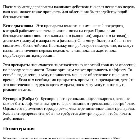
Поскольку антидепрессанты начинают действовать через несколько недель,
ваш врач может также прописать для облегчения быстродействующий
бензодиазепин.
Бензодиазепины
- Эти препараты влияют на химический посредник,
который работает в системе реакции мозга на страх.Примерами
бензодиазепинов являются клоназепам (клонопин), лоразепам (ативан),
диазепам (валиум) и алпразолам (ксанакс). Они могут быстро избавить от
симптомов беспокойства. Поскольку они действуют немедленно, их могут
назначить в течение первых недель лечения, пока вы ждете, пока
подействует антидепрессант.
Эти препараты назначаются на относительно короткий срок из-за опасений
по поводу зависимости. Также организм может привыкнуть к эффекту. То
есть бензодиазепины могут приносить меньшее облегчение с течением
времени.Если вам необходимо прекратить прием этих препаратов, делайте
это постепенно под руководством врача, поскольку могут возникнуть
реакции отмены.
Буспирон (BuSpar)
- Буспирон - это успокаивающее лекарство, которое
может быть эффективным при генерализованном тревожном расстройстве.
Однако его применяют гораздо реже, чем перечисленные выше препараты.
Как и антидепрессанты, обычно требуется две-три недели, чтобы начать
действовать.
Психотерапия
Может оказаться полезным ряд психотерапевтических техник.Вот