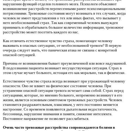
нарушении функций отделов головного мозга. Психологи объясняют
возникновение расстройств перенесенными ранее психоэмоциональными
потрясениями. Тревожные состояния могут возникать в тех случаях, когда
человек не имеет представления о тех или иных фактах, что вызывает у
него необоснованный страх. Так как современный человек вынужден
принимать и обрабатывать большое количество информации, тревожное
расстройство может посетить каждого из нас.
Как отличить естественное чувство страха, помогающее человеку
выживать в опасных ситуациях, от необоснованной тревоги? В первую
очередь следует знать, что паническая атака не связана с конкретной
опасной ситуацией.
Причина ее возникновения бывает преувеличенной или вовсе надуманной.
В подсознании пациента возникает несуществующая ситуация. Страх в
этом случае мучает больного, истощая его как морально, так и физически.
Естественное чувство страха всегда возникает при угрожающей человеку
опасности. Оно не влияет на физическое состояние человека. При
устранении опасной ситуации тревога исчезает сама собой. Страх перед
ситуациями, которые, по мнению больного, непременно возникнут в его
жизни, является основным симптомом тревожных расстройств. Человек
становится раздражительным, плаксивым, у него постоянно меняется
настроение. Со временем появляются дыхательная недостаточность,
бессонница, нарушение внимания и памяти, снижение интеллекта.
Постоянное напряжение не позволяет расслабиться.
Очень часто тревожные расстройства сопровождаются болями в