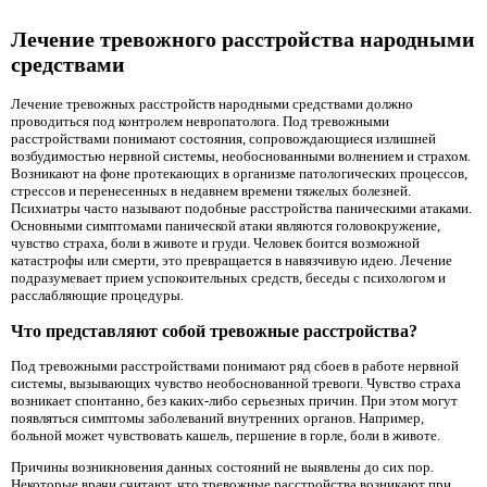
Лечение тревожного расстройства народными
средствами
Лечение тревожных расстройств народными средствами должно
проводиться под контролем невропатолога. Под тревожными
расстройствами понимают состояния, сопровождающиеся излишней
возбудимостью нервной системы, необоснованными волнением и страхом.
Возникают на фоне протекающих в организме патологических процессов,
стрессов и перенесенных в недавнем времени тяжелых болезней.
Психиатры часто называют подобные расстройства паническими атаками.
Основными симптомами панической атаки являются головокружение,
чувство страха, боли в животе и груди. Человек боится возможной
катастрофы или смерти, это превращается в навязчивую идею. Лечение
подразумевает прием успокоительных средств, беседы с психологом и
расслабляющие процедуры.
Что представляют собой тревожные расстройства?
Под тревожными расстройствами понимают ряд сбоев в работе нервной
системы, вызывающих чувство необоснованной тревоги. Чувство страха
возникает спонтанно, без каких-либо серьезных причин. При этом могут
появляться симптомы заболеваний внутренних органов. Например,
больной может чувствовать кашель, першение в горле, боли в животе.
Причины возникновения данных состояний не выявлены до сих пор.
Некоторые врачи считают, что тревожные расстройства возникают при