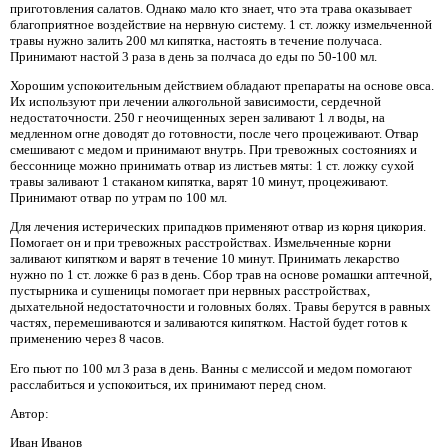
приготовления салатов. Однако мало кто знает, что эта трава оказывает
благоприятное воздействие на нервную систему. 1 ст. ложку измельченной
травы нужно залить 200 мл кипятка, настоять в течение получаса.
Принимают настой 3 раза в день за полчаса до еды по 50-100 мл.
Хорошим успокоительным действием обладают препараты на основе овса.
Их используют при лечении алкогольной зависимости, сердечной
недостаточности. 250 г неочищенных зерен заливают 1 л воды, на
медленном огне доводят до готовности, после чего процеживают. Отвар
смешивают с медом и принимают внутрь. При тревожных состояниях и
бессоннице можно принимать отвар из листьев мяты: 1 ст. ложку сухой
травы заливают 1 стаканом кипятка, варят 10 минут, процеживают.
Принимают отвар по утрам по 100 мл.
Для лечения истерических припадков применяют отвар из корня цикория.
Помогает он и при тревожных расстройствах. Измельченные корни
заливают кипятком и варят в течение 10 минут. Принимать лекарство
нужно по 1 ст. ложке 6 раз в день. Сбор трав на основе ромашки аптечной,
пустырника и сушеницы помогает при нервных расстройствах,
дыхательной недостаточности и головных болях. Травы берутся в равных
частях, перемешиваются и заливаются кипятком. Настой будет готов к
применению через 8 часов.
Его пьют по 100 мл 3 раза в день. Ванны с мелиссой и медом помогают
расслабиться и успокоиться, их принимают перед сном.
Автор:
Иван Иванов