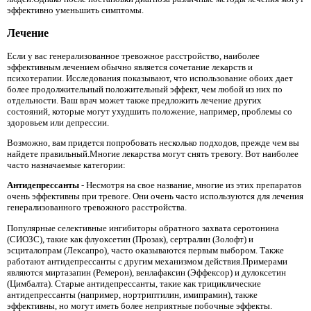
эффективно уменьшить симптомы.
Лечение
Если у вас генерализованное тревожное расстройство, наиболее
эффективным лечением обычно является сочетание лекарств и
психотерапии. Исследования показывают, что использование обоих дает
более продолжительный положительный эффект, чем любой из них по
отдельности. Ваш врач может также предложить лечение других
состояний, которые могут ухудшить положение, например, проблемы со
здоровьем или депрессии.
Возможно, вам придется попробовать несколько подходов, прежде чем вы
найдете правильный.Многие лекарства могут снять тревогу. Вот наиболее
часто назначаемые категории:
Антидепрессанты
- Несмотря на свое название, многие из этих препаратов
очень эффективны при тревоге. Они очень часто используются для лечения
генерализованного тревожного расстройства.
Популярные селективные ингибиторы обратного захвата серотонина
(СИОЗС), такие как флуоксетин (Прозак), сертралин (Золофт) и
эсциталопрам (Лексапро), часто оказываются первым выбором. Также
работают антидепрессанты с другим механизмом действия.Примерами
являются миртазапин (Ремерон), венлафаксин (Эффексор) и дулоксетин
(Цимбалта). Старые антидепрессанты, такие как трициклические
антидепрессанты (например, нортриптилин, имипрамин), также
эффективны, но могут иметь более неприятные побочные эффекты.