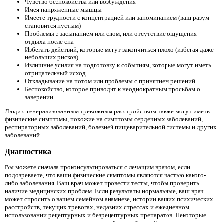
Чувство беспокойства или возбуждения
Имея напряженные мышцы
Имеете трудности с концентрацией или запоминанием (ваш разум
становится пустым)
Проблемы с засыпанием или сном, или отсутствие ощущения
отдыха после сна
Избегать действий, которые могут закончиться плохо (избегая даже
небольших рисков)
Излишние усилия на подготовку к событиям, которые могут иметь
отрицательный исход
Откладывание на потом или проблемы с принятием решений
Беспокойство, которое приводит к неоднократным просьбам о
заверении
Люди с генерализованным тревожным расстройством также могут иметь
физические симптомы, похожие на симптомы сердечных заболеваний,
респираторных заболеваний, болезней пищеварительной системы и других
заболеваний.
Диагностика
Вы можете сначала проконсультироваться с лечащим врачом, если
подозреваете, что ваши физические симптомы являются частью какого-
либо заболевания. Ваш врач может провести тесты, чтобы проверить
наличие медицинских проблем. Если результаты нормальные, ваш врач
может спросить о вашем семейном анамнезе, истории ваших психических
расстройств, текущих тревогах, недавних стрессах и ежедневном
использовании рецептурных и безрецептурных препаратов. Некоторые