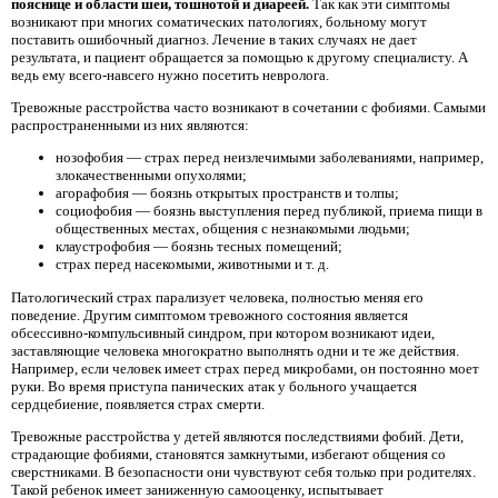
пояснице и области шеи, тошнотой и диареей.
Так как эти симптомы
возникают при многих соматических патологиях, больному могут
поставить ошибочный диагноз. Лечение в таких случаях не дает
результата, и пациент обращается за помощью к другому специалисту. А
ведь ему всего-навсего нужно посетить невролога.
Тревожные расстройства часто возникают в сочетании с фобиями. Самыми
распространенными из них являются:
нозофобия — страх перед неизлечимыми заболеваниями, например,
злокачественными опухолями;
агорафобия — боязнь открытых пространств и толпы;
социофобия — боязнь выступления перед публикой, приема пищи в
общественных местах, общения с незнакомыми людьми;
клаустрофобия — боязнь тесных помещений;
страх перед насекомыми, животными и т. д.
Патологический страх парализует человека, полностью меняя его
поведение. Другим симптомом тревожного состояния является
обсессивно-компульсивный синдром, при котором возникают идеи,
заставляющие человека многократно выполнять одни и те же действия.
Например, если человек имеет страх перед микробами, он постоянно моет
руки. Во время приступа панических атак у больного учащается
сердцебиение, появляется страх смерти.
Тревожные расстройства у детей являются последствиями фобий. Дети,
страдающие фобиями, становятся замкнутыми, избегают общения со
сверстниками. В безопасности они чувствуют себя только при родителях.
Такой ребенок имеет заниженную самооценку, испытывает