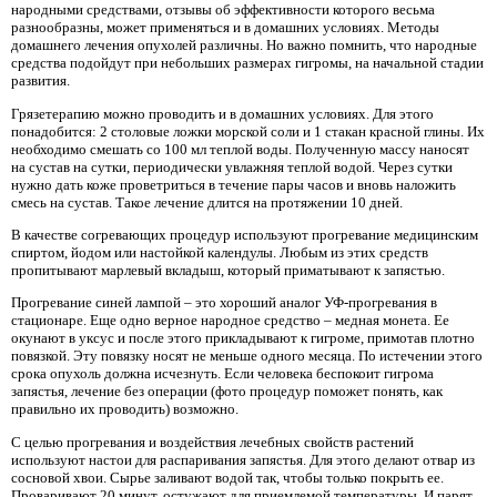
народными средствами, отзывы об эффективности которого весьма
разнообразны, может применяться и в домашних условиях. Методы
домашнего лечения опухолей различны. Но важно помнить, что народные
средства подойдут при небольших размерах гигромы, на начальной стадии
развития.
Грязетерапию можно проводить и в домашних условиях. Для этого
понадобится: 2 столовые ложки морской соли и 1 стакан красной глины. Их
необходимо смешать со 100 мл теплой воды. Полученную массу наносят
на сустав на сутки, периодически увлажняя теплой водой. Через сутки
нужно дать коже проветриться в течение пары часов и вновь наложить
смесь на сустав. Такое лечение длится на протяжении 10 дней.
В качестве согревающих процедур используют прогревание медицинским
спиртом, йодом или настойкой календулы. Любым из этих средств
пропитывают марлевый вкладыш, который приматывают к запястью.
Прогревание синей лампой – это хороший аналог УФ-прогревания в
стационаре. Еще одно верное народное средство – медная монета. Ее
окунают в уксус и после этого прикладывают к гигроме, примотав плотно
повязкой. Эту повязку носят не меньше одного месяца. По истечении этого
срока опухоль должна исчезнуть. Если человека беспокоит гигрома
запястья, лечение без операции (фото процедур поможет понять, как
правильно их проводить) возможно.
С целью прогревания и воздействия лечебных свойств растений
используют настои для распаривания запястья. Для этого делают отвар из
сосновой хвои. Сырье заливают водой так, чтобы только покрыть ее.
Проваривают 20 минут, остужают для приемлемой температуры. И парят