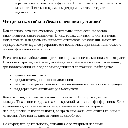
перестает выполнять свои функции. В суставах хрустит, по утрам
начинают болеть, со временем деформируются и теряют
подвижность.
Что делать, чтобы избежать лечения суставов?
Как правило, лечение суставов - длительный процесс и не всегда
заканчивается выздоровлением. В некоторых случаях принятые меры
могут только замедлить или приостановить течение болезни. Поэтому
гораздо важнее заранее устранить его возможные причины, чем после не
всегда эффективного лечения.
Всевозможные заболевания суставов поражают не только пожилой возраст.
В любом возрасте, чтобы когда-нибудь не требовалось никакого лечения,
для поддержания их в здоровом подвижном состоянии необходимо:
правильно питаться;
придают телу достаточно движения;
заботится о достаточном кровоснабжении костей, связок и хрящей;
поддерживать оптимальную массу тела.
Как известно, в костях масса микроэлементов. Во-первых, много
кальция.Также они содержат калий, кремний, марганец, фосфор, цинк. Если
в рационе недостаточно этих микроэлементов или их затраты
периодически не восполняются, со временем кости становятся тонкими и
ломкими. Рано или поздно лечение понадобится.
Не секрет, что деятельность, связанная с регулярным нервным