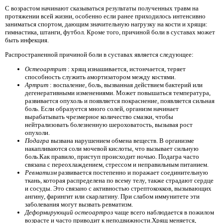
С возрастом начинают сказываться результаты полученных травм на
протяжении всей жизни, особенно если ранее приходилось интенсивно
заниматься спортом, дающим значительную нагрузку на кости и хрящи:
гимнастика, штанги, футбол. Кроме того, причиной боли в суставах может
быть инфекция.
Распространенной причиной боли в суставах является следующее:
Остеоартрит
: хрящ изнашивается, истончается, теряет
способность служить амортизатором между костями.
Артрит
: воспаление, боль, вызванная действием бактерий или
дегенеративными изменениями. Может повышаться температура,
развивается опухоль и появляется покраснение, появляется сильная
боль. Если образуется много солей, организм начинает
вырабатывать чрезмерное количество смазки, чтобы
нейтрализовать болезненную шероховатость, вызывая рост
опухоли.
Подагра
вызвана нарушением обмена веществ. В организме
накапливаются соли мочевой кислоты, что вызывает сильную
боль.Как правило, приступ происходит ночью. Подагра часто
связана с переохлаждением, стрессом и неправильным питанием.
Ревматизм
развивается постепенно и поражает соединительную
ткань, которая распределена по всему телу, также страдают сердце
и сосуды. Это связано с активностью стрептококков, вызывающих
ангину, фарингит или скарлатину. При слабом иммунитете эти
заболевания могут вызвать ревматизм.
Деформирующий остеоартроз
чаще всего наблюдается в пожилом
возрасте и часто приводит к неподвижности.Хрящ меняется,