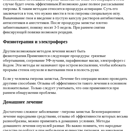
случае будет очень эффективным.И возможно даже полное рассасывание
гигромы. К таким методам относится процедура аспирации. Суть его
заключается в том, что нужно ввести в тело гигромы специальную иглу.
Выкачивание гноя и введение в пустую капсулу растворов антибиотиков,
антисептиков и анестетиков. После процедуры запястье плотно
забинтовывают, повязку носят 3-5 недель. При раннем снятии
фиксирующей повязки возможен рецидив.
Физиотерапия и электрофорез
Другим возможным методом лечения может быть
физиотерапия.Применяются следующие процедуры: грязевые
обертывания, согревание УФ-лучами, парафиновые маски, электрофорез с
йодом. Эти методы не назначают при остром воспалении, чтобы избежать
прорыва стенок опухоли и вытекания гноя в полость руки.
Если у человека гигрома запястья, Лечение без операции можно проводить
другими способами. Отзывы об эффективности такого лечения в основном
положительные. Только следует учитывать, что они применяются при
раннем обнаружении проблемы.
Домашнее лечение
Достаточно сложное заболевание - гигрома запястья. Безоперационное
лечение народными средствами, отзывы об эффективности которых весьма
разнообразны, можно применять в домашних условиях. Методы
домашнего лечения опухолей разные. Но важно помнить, что народные
средства подойдут и при небольшом количестве гигромов, на начальном