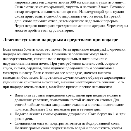
лавровых листьев следует залить 300 мл кипятка и тушить 5 минут.
Сняв с огня, закрыть крышкой, укутать и настоять 3 часа. Готовый
отвар отварить и выпить за час до сна. На следующий день нужно
снова приготовить свежий отвар, выпить его на ночь. На третий
день снова примите отвар, затем сделайте недельный перерыв.
Через неделю повторите трехдневное лечение артрита. Через год вы
можете пройти этот курс повторно.
Лечение суставов народными средствами при подагре
Если начали болеть ноги, это может быть признаком подагры.По-гречески
подагра означает «ловушка». Причины заболевания могут быть
наследственными, связанными с неправильным питанием или с
нарушением питания почек. При употреблении копченостей, острого
соуса, кильки, сардины, пива
пуринов превратились в
организмов в
мочевую кислоту. Если с почками все в порядке, мочевая кислота
выводится безопасно. В противном случае кислота образует характерные
удлиненные кристаллы в суставах, вызывая необходимость лечения. Боль
при подагре очень сильная, малейшее прикосновение невыносимо.
Вылечить суставы народными средствами при подагре можно в
домашних условиях, приготовив настой из листьев клюквы.Для
этого 3 чайные ложки заваривают стаканом кипятка и настаивают
полчаса. Возьмите 1 ст. несколько раз в течение дня.
Подагра лечится соком крапивы двудомной. Сока берут по 1 ч. три
раза в день.
Специальная мазь от подагры готовится из йодированной соли.
Полкилограмма соли следует залить водой и прокипятить, чтобы