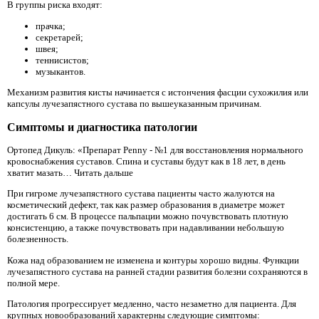
В группы риска входят:
прачка;
секретарей;
швея;
теннисистов;
музыкантов.
Механизм развития кисты начинается с истончения фасции сухожилия или
капсулы лучезапястного сустава по вышеуказанным причинам.
Симптомы и диагностика патологии
Ортопед Дикуль: «Препарат Penny - №1 для восстановления нормального
кровоснабжения суставов. Спина и суставы будут как в 18 лет, в день
хватит мазать… Читать дальше
При гигроме лучезапястного сустава пациенты часто жалуются на
косметический дефект, так как размер образования в диаметре может
достигать 6 см. В процессе пальпации можно почувствовать плотную
консистенцию, а также почувствовать при надавливании небольшую
болезненность.
Кожа над образованием не изменена и контуры хорошо видны. Функции
лучезапястного сустава на ранней стадии развития болезни сохраняются в
полной мере.
Патология прогрессирует медленно, часто незаметно для пациента. Для
крупных новообразований характерны следующие симптомы: