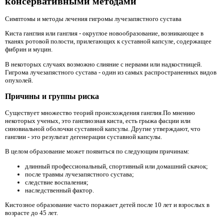
консервативными методами
Симптомы и методы лечения гигромы лучезапястного сустава
Киста ганглия или ганглия - округлое новообразование, возникающее в
тканях ротовой полости, прилегающих к суставной капсуле, содержащее
фибрин и муцин.
В некоторых случаях возможно слияние с нервами или надкостницей.
Гигрома лучезапястного сустава - один из самых распространенных видов
опухолей.
Причины и группы риска
Существует множество теорий происхождения ганглия.По мнению
некоторых ученых, это ганглиозная киста, есть грыжа фасции или
синовиальной оболочки суставной капсулы. Другие утверждают, что
ганглии - это результат дегенерации суставной капсулы.
В целом образование может появиться по следующим причинам:
длинный профессиональный, спортивный или домашний скачок;
после травмы лучезапястного сустава;
следствие воспаления;
наследственный фактор.
Кистозное образование часто поражает детей после 10 лет и взрослых в
возрасте до 45 лет.