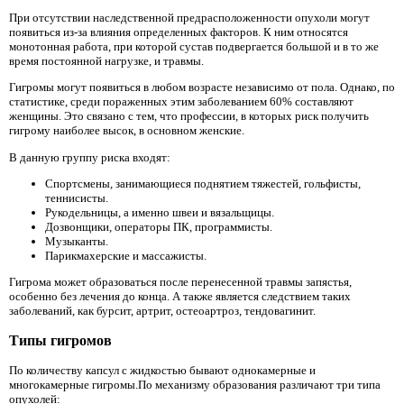
При отсутствии наследственной предрасположенности опухоли могут
появиться из-за влияния определенных факторов. К ним относятся
монотонная работа, при которой сустав подвергается большой и в то же
время постоянной нагрузке, и травмы.
Гигромы могут появиться в любом возрасте независимо от пола. Однако, по
статистике, среди пораженных этим заболеванием 60% составляют
женщины. Это связано с тем, что профессии, в которых риск получить
гигрому наиболее высок, в основном женские.
В данную группу риска входят:
Спортсмены, занимающиеся поднятием тяжестей, гольфисты,
теннисисты.
Рукодельницы, а именно швеи и вязальщицы.
Дозвонщики, операторы ПК, программисты.
Музыканты.
Парикмахерские и массажисты.
Гигрома может образоваться после перенесенной травмы запястья,
особенно без лечения до конца. А также является следствием таких
заболеваний, как бурсит, артрит, остеоартроз, тендовагинит.
Типы гигромов
По количеству капсул с жидкостью бывают однокамерные и
многокамерные гигромы.По механизму образования различают три типа
опухолей: