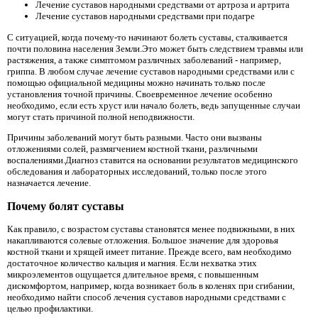
Лечение суставов народными средствами от артроза и артрита
Лечение суставов народными средствами при подагре
С ситуацией, когда почему-то начинают болеть суставы, сталкивается
почти половина населения Земли.Это может быть следствием травмы или
растяжения, а также симптомом различных заболеваний - например,
гриппа. В любом случае лечение суставов народными средствами или с
помощью официальной медицины можно начинать только после
установления точной причины. Своевременное лечение особенно
необходимо, если есть хруст или начало болеть, ведь запущенные случаи
могут стать причиной полной неподвижности.
Причины заболеваний могут быть разными. Часто они вызваны
отложениями солей, размягчением костной ткани, различными
воспалениями.Диагноз ставится на основании результатов медицинского
обследования и лабораторных исследований, только после этого
назначается лечение.
Почему болят суставы
Как правило, с возрастом суставы становятся менее подвижными, в них
накапливаются солевые отложения. Большое значение для здоровья
костной ткани и хрящей имеет питание. Прежде всего, вам необходимо
достаточное количество кальция и магния. Если нехватка этих
микроэлементов ощущается длительное время, с повышенным
дискомфортом, например, когда возникает боль в коленях при сгибании,
необходимо найти способ лечения суставов народными средствами с
целью профилактики.