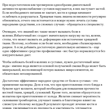
При недостаточном или чрезмерном однообразии двигательной
активности кровоснабжение суставов нарушается, в них наступает застой.
Если необходимого питания не хватает, кости и хрящи начинают
ослабевать и разрушаться. Хрящевая ткань лишена возможности регулярно
обновляться, отчего она истончается и вскоре нужно лечить суставы
народными средствами, а в сложных случаях - обращаться к специалисту.
Очевидно, что лишний вес также может вызывать боли в
коленях.Избыточный вес создает значительную нагрузку на таз, колени,
стопы, что может вызвать их деформацию или истончение хрящевой
ткани. Поэтому, особенно если болят ноги, необходимо сбалансировать
рацион. А если добавить достаточную двигательную активность - еще
одно эффективное средство профилактики - вес быстро нормализуется без
изнурительных диет.
Чтобы избежать болей в коленях и суставах, нужен достаточный запас
воды - именно вода является основой получаемой смазки.Вода может быть
минеральной, восполняющей потерю важных микроэлементов, но
обязательно негазированной.
Достаточно эффективное народное средство от боли в суставах - это
применение насморка. Дело в том, что при приготовлении этого блюда в
бульоне идет коллаген, который необходим для повышения прочности
костной ткани, хрящей, сухожилий. Кроме того, желатин образуется из
коллагена при приготовлении от холода. Желатин снижает вероятность
склеивания тромбоцитов, улучшает память и благотворно влияет на
слизистую оболочку желудка.В результате проходят лечение кости и
хрящи, увеличивается их прочность и эластичность, улучшается