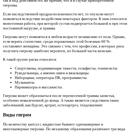
так и под действием тех же причин, что и в случае приобретенной
гигромы.
Если наследственной предрасположенности нет, то опухоли могут
появляться вследствие воздействия некоторых факторов. К ним относится
монотонная работа, при которой сустав подвергается большой и при этом
постоянной нагрузке, и травмы.
Гигромы могут появляться в любом возрасте независимо от пола. Однако,
если верить статистике, среди пораженных этой болезнью 60 %
составляют женщины. Это связано с тем, что профессии, в которых риск
получить гигрому наиболее вероятен, по большей части женские.
К такой группе риска относятся:
Спортсмены, поднимающие тяжести, гольфисты, теннисисты.
Рукодельницы, а именно швеи и вязальщицы.
Наборщики, операторы ПК, программисты.
Музыканты.
Парикмахеры и массажисты.
Гигрома может образоваться после перенесенной травмы запястья,
особенно невылеченной до конца. А также является следствием таких
заболеваний, как бурсит, артрит, остеоартроз, тендовагинит.
Виды гигром
По количеству капсул с жидкостью бывают однокамерные и
многокамерные гигромы. По механизму образования различают три вида