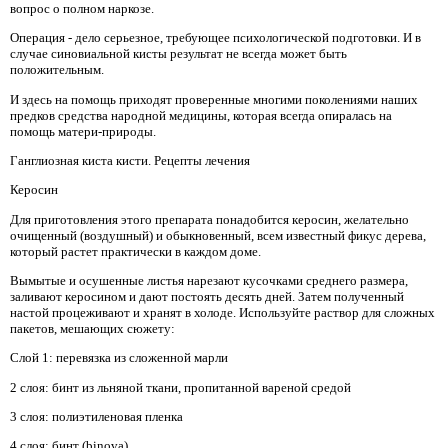
вопрос о полном наркозе.
Операция - дело серьезное, требующее психологической подготовки. И в
случае синовиальной кисты результат не всегда может быть
положительным.
И здесь на помощь приходят проверенные многими поколениями наших
предков средства народной медицины, которая всегда опиралась на
помощь матери-природы.
Ганглиозная киста кисти. Рецепты лечения
Керосин
Для приготовления этого препарата понадобится керосин, желательно
очищенный (воздушный) и обыкновенный, всем известный фикус дерева,
который растет практически в каждом доме.
Вымытые и осушенные листья нарезают кусочками среднего размера,
заливают керосином и дают постоять десять дней. Затем полученный
настой процеживают и хранят в холоде. Используйте раствор для сложных
пакетов, мешающих сюжету:
Слой 1: перевязка из сложенной марли
2 слоя: бинт из льняной ткани, пропитанной вареной средой
3 слоя: полиэтиленовая пленка
4 слоя: бинт (binova)