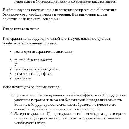
перетекает в близлежащие ткани и со временем рассасывается.
В обоих случаях после лечения наложение компрессионной повязки с
бандажом - это необходимость в лечении. При нагноении кисты
единственный вариант - операция.
Оперативное лечение
К операции по поводу ганглиозной кисты лучезапястного сустава
прибегают в следующих случаях:
, если сустав ограничен в движении;
ганглий быстро растет;
У
развился болевой синдром;
косметический дефект;
нагноение.
Используйте два основных метода:
Бурсэктомия. Этот вид лечения наиболее эффективен. Процедура по
удалению гигромы называется бурсэктомией, продолжительность
30 минут. Хирург срезает скальпелем образование вместе с его
основанием, после чего снимают швы через 10 дней.
Лазерное удаление. Процесс удаления ганглия лазером производится
по принципу бурсэктомии, только в этом случае вместо скальпеля
используется лазер.