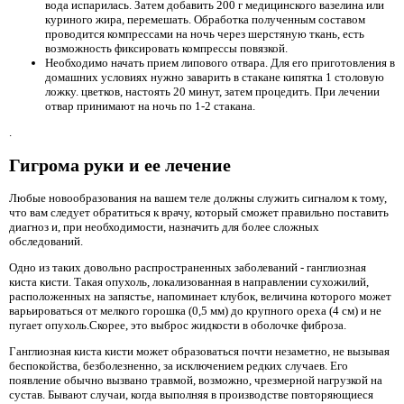
вода испарилась. Затем добавить 200 г медицинского вазелина или
куриного жира, перемешать. Обработка полученным составом
проводится компрессами на ночь через шерстяную ткань, есть
возможность фиксировать компрессы повязкой.
Необходимо начать прием липового отвара. Для его приготовления в
домашних условиях нужно заварить в стакане кипятка 1 столовую
ложку. цветков, настоять 20 минут, затем процедить. При лечении
отвар принимают на ночь по 1-2 стакана.
.
Гигрома руки и ее лечение
Любые новообразования на вашем теле должны служить сигналом к ​​тому,
что вам следует обратиться к врачу, который сможет правильно поставить
диагноз и, при необходимости, назначить для более сложных
обследований.
Одно из таких довольно распространенных заболеваний - ганглиозная
киста кисти. Такая опухоль, локализованная в направлении сухожилий,
расположенных на запястье, напоминает клубок, величина которого может
варьироваться от мелкого горошка (0,5 мм) до крупного ореха (4 см) и не
пугает опухоль.Скорее, это выброс жидкости в оболочке фиброза.
Ганглиозная киста кисти может образоваться почти незаметно, не вызывая
беспокойства, безболезненно, за исключением редких случаев. Его
появление обычно вызвано травмой, возможно, чрезмерной нагрузкой на
сустав. Бывают случаи, когда выполняя в производстве повторяющиеся