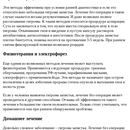
Эти методы эффективны при условии ранней диагностики и если это
относительно небольшая гигрома запястья. Лечение без операции в таком
случае окажется весьма результативным. И даже возможно полное
рассасывание гигромы. К таким методам относится процедура аспирации.
Суть ее заключается в том, что нужно ввести специальную иглу в тело
гигромы. Откачивание гноя и введение в пустую капсулу растворов
антибиотиков, антисептиков и анестетиков. После процедуры запястье
плотно бинтуется, повязка носится на протяжении 3-5 недель. При раннем
снятии фиксирующей повязки возможен рецидив.
Физиотерапия и электрофорез
Еще одним из возможных методов лечения может выступать
физиотерапия. Применяются следующие процедуры: грязевые
обертывания, прогревания УФ-лучами, парафиновыми масками,
электрофорез с применением йода. Эти методы не назначают при остром
воспалении в целях избегания прорыва стенок опухоли и вытекания гноя в
полость руки.
Если у человека выявлена гигрома запястья, лечение без операции может
проводиться и другими способами. Отзывы об эффективности такого
лечения в большинстве своем положительные. Только стоит учитывать, что
применяются они при раннем обнаружении проблемы.
Домашнее лечение
Довольно сложное заболевание – гигрома запястья. Лечение без операции