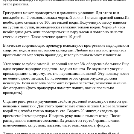
этапе развития.
Грязерапия может проводиться в домашних условиях. Для этого вам
понадобятся: 2 столовые ложки морской соли и 1 стакан красной глины.Их
необходимо смешать со 100 мл теплой воды. Полученную массу наносят
на сустав на сутки, периодически увлажняя теплой водой. Через 24 часа
необходимо дать коже проветриться на пару часов и повторно нанести
смесь на сустав. Такое лечение длится 10 дней.
В качестве согревающих процедур используют прогревание медицинским
спиртом, йодом или настойкой календулы. Любым из этих инструментов
пропитывают марлевую прокладку, которую привязывают к запястью.
Утепление голубой лампой - хороший аналог УФ-обогрева в больнице.Еще
одно верное народное средство - медная монета. Ее окунают в уксус и
прикладывают к гигрому, плотно перевязывая повязкой. Эту повязку носят
не менее одного месяца. По истечении этого срока опухоль должна
исчезнуть. Если человека беспокоит гигрома запястья, возможно лечение
без операции (фото процедуры помогут понять, как их правильно
проводить).
С целью разогрева и улучшения свойств растений используют настои для
непарных запястий. Для этого приготовьте отвар из хвои.Сырье заливают
водой так, чтобы только покрыть его. Варить 20 минут, охладить до
приемлемой температуры. И парить руку пока остывает отвар. После
распаривания нанесите лосьоны. Их делают из тертой травы полыни,
измельченных капустных листьев, чистотела, каланхоэ, фикуса.
Также для примочек используют плоды физалиса, мед и чайный гриб.