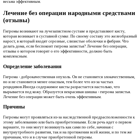
весьма эффективным.
Лечение без операции народными средствами
(отзывы)
Гигромы возникают на лучезапястном суставе и представляют кисту,
которая возникает в суставной сумке. По своему составу это желеобразный
нарост, в который входят серозные, слизистые оболочки и фибрин. Что
делать дома, если беспокоит гигрома запястья? Лечение без операции,
отзывы о котором говорят о его эффективности, должно быть
комплексным.
Определение заболевания
Гигрома - доброкачественная опухоль. Он не становится злокачественным,
но и не становится менее опасным, тем более что из-за частых
рецидивов.Иногда содержимое кисты разрастается настолько, что
вырывается под кожу. Образуется некрасивая шишка - гигрома запястья.
Лечение без операции может быть очень эффективным.
Причины
Гигромы могут проявляться из-за наследственной предрасположенности к
этому заболеванию или быть приобретенными. Если речь идет о первом
варианте, то они могут возникнуть как сами по себе, начиная с
внутриутробного развития, так и на протяжении всей жизни, и по тем же
причинам, что и в случае приобретенной гигромы.