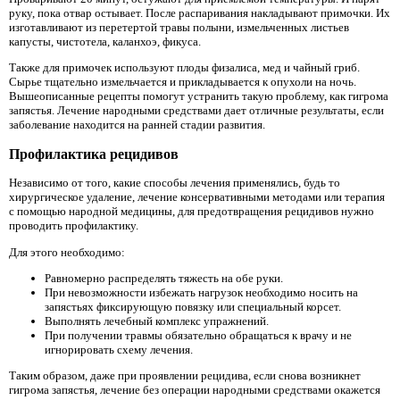
руку, пока отвар остывает. После распаривания накладывают примочки. Их
изготавливают из перетертой травы полыни, измельченных листьев
капусты, чистотела, каланхоэ, фикуса.
Также для примочек используют плоды физалиса, мед и чайный гриб.
Сырье тщательно измельчается и прикладывается к опухоли на ночь.
Вышеописанные рецепты помогут устранить такую проблему, как гигрома
запястья. Лечение народными средствами дает отличные результаты, если
заболевание находится на ранней стадии развития.
Профилактика рецидивов
Независимо от того, какие способы лечения применялись, будь то
хирургическое удаление, лечение консервативными методами или терапия
с помощью народной медицины, для предотвращения рецидивов нужно
проводить профилактику.
Для этого необходимо:
Равномерно распределять тяжесть на обе руки.
При невозможности избежать нагрузок необходимо носить на
запястьях фиксирующую повязку или специальный корсет.
Выполнять лечебный комплекс упражнений.
При получении травмы обязательно обращаться к врачу и не
игнорировать схему лечения.
Таким образом, даже при проявлении рецидива, если снова возникнет
гигрома запястья, лечение без операции народными средствами окажется