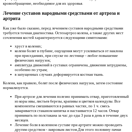
кровообращение, необходимое для их здоровья.
Лечение суставов народными средствами от артроза и
артрита
Как уже было сказано, перед лечением суставов народными средствами
требуется точная диагностика. Остеоартроз колена, а также других мест
сочленения костей характеризуется следующими симптомами:
хруст в коленях;
колени болят в глубине, ощущения могут усиливаться от наклона
при приседаниях, при спуске по лестнице - любое повышение
физических нагрузок;
амплитуда движений в суставах ограничена, движения затруднены,
особенно по утрам;
в запущенных случаях деформируется костная ткань.
Колени, как правило, болят после физических нагрузок, затем состояние
нормализуется.
При артрозе
для лечения полезно принимать отвар, приготовленный
из коры ивы, листьев березы, крапивы и цветков календулы. Все
компоненты смешиваются в равных частях, по 1 ч. смесь
заваривается стаканом кипятка и настаивается 12 часов. Отвар
принимать по полстакана за час до еды 3 раза в день в течение двух
месяцев.
Лечение боли в коленном суставе при артрите можно проводить
другим средством - лавровым листом.Для этого половину пачки