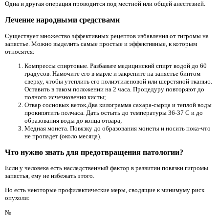
Одна и другая операция проводится под местной или общей анестезией.
Лечение народными средствами
Существует множество эффективных рецептов избавления от гигромы на
запястье. Можно выделить самые простые и эффективные, к которым
относятся:
Компрессы спиртовые. Разбавьте медицинский спирт водой до 60
градусов. Намочите его в марле и закрепите на запястье бинтом
сверху, чтобы утеплить его полиэтиленовой или шерстяной тканью.
Оставить в таком положении на 2 часа. Процедуру повторяют до
полного исчезновения кисты;
Отвар сосновых веток.Два килограмма сахара-сырца и теплой воды
прокипятить полчаса. Дать остыть до температуры 36-37 С и до
образования воды до конца отвара;
Медная монета. Повязку до образования монеты и носить пока-что
не пропадет (около месяца).
Что нужно знать для предотвращения патологии?
Если у человека есть наследственный фактор в развитии повязки гигромы
запястья, ему не избежать этого.
Но есть некоторые профилактические меры, сводящие к минимуму риск
опухоли:
№