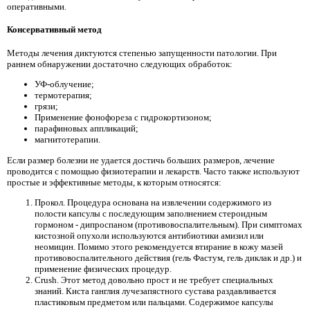
оперативными.
Консервативный метод
Методы лечения диктуются степенью запущенности патологии. При
раннем обнаружении достаточно следующих обработок:
УФ-облучение;
термотерапия;
грязи;
Применение фонофореза с гидрокортизоном;
парафиновых аппликаций;
магнитотерапии.
Если размер болезни не удается достичь больших размеров, лечение
проводится с помощью физиотерапии и лекарств. Часто также используют
простые и эффективные методы, к которым относятся:
Прокол. Процедура основана на извлечении содержимого из
полости капсулы с последующим заполнением стероидным
гормоном - дипроспаном (противовоспалительным). При симптомах
кистозной опухоли используются антибиотики амизил или
неомицин. Помимо этого рекомендуется втирание в кожу мазей
противовоспалительного действия (гель Фастум, гель диклак и др.) и
применение физических процедур.
Crush. Этот метод довольно прост и не требует специальных
знаний. Киста ганглия лучезапястного сустава раздавливается
пластиковым предметом или пальцами. Содержимое капсулы