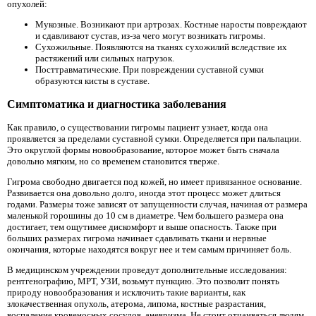
опухолей:
Мукозные. Возникают при артрозах. Костные наросты повреждают
и сдавливают сустав, из-за чего могут возникать гигромы.
Сухожильные. Появляются на тканях сухожилий вследствие их
растяжений или сильных нагрузок.
Посттравматические. При повреждении суставной сумки
образуются кисты в суставе.
Симптоматика и диагностика заболевания
Как правило, о существовании гигромы пациент узнает, когда она
проявляется за пределами суставной сумки. Определяется при пальпации.
Это округлой формы новообразование, которое может быть сначала
довольно мягким, но со временем становится тверже.
Гигрома свободно двигается под кожей, но имеет привязанное основание.
Развивается она довольно долго, иногда этот процесс может длиться
годами. Размеры тоже зависят от запущенности случая, начиная от размера
маленькой горошины до 10 см в диаметре. Чем большего размера она
достигает, тем ощутимее дискомфорт и выше опасность. Также при
больших размерах гигрома начинает сдавливать ткани и нервные
окончания, которые находятся вокруг нее и тем самым причиняет боль.
В медицинском учреждении проведут дополнительные исследования:
рентгенографию, МРТ, УЗИ, возьмут пункцию. Это позволит понять
природу новообразования и исключить такие варианты, как
злокачественная опухоль, атерома, липома, костные разрастания,
воспаление кровеносных сосудов, аневризма. Не стоит отчаиваться людям,