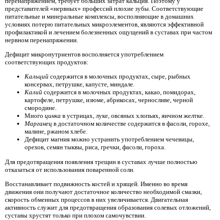
перенапряжением, требует больших затрат кальция. Поэтому у
представителей «нервных» профессий плохие зубы. Соответствующие
питательные и минеральные комплексы, восполняющие в домашних
условиях потерю питательных микроэлементов, являются эффективной
профилактикой и лечением болезненных ощущений в суставах при частом
нервном перенапряжении.
Дефицит микронутриентов восполняется употреблением
соответствующих продуктов:
Кальций
содержится в молочных продуктах, сыре, рыбных
консервах, петрушке, капусте, миндале.
Калий
содержится в молочных продуктах, какао, помидорах,
картофеле, петрушке, изюме, абрикосах, черносливе, черной
смородине.
Много
цинка
в устрицах, луке, овсяных хлопьях, яичном желтке.
Марганец
в достаточном количестве содержится в фасоли, горохе,
малине, ржаном хлебе.
Дефицит магния
можно устранить употреблением чечевицы,
орехов, семян тыквы, риса, гречки, фасоли, гороха.
Для предотвращения появления трещин в суставах лучше полностью
отказаться от использования поваренной соли.
Восстанавливает подвижность костей и хрящей. Именно во время
движения они получают достаточное количество необходимой смазки,
скорость обменных процессов в них увеличивается. Двигательная
активность служит для предотвращения образования солевых отложений,
суставы хрустят только при плохом самочувствии.