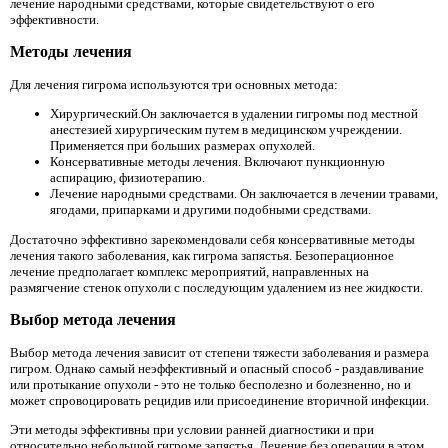
лечение народными средствами, которые свидетельствуют о его
эффективности.
Методы лечения
Для лечения гигрома используются три основных метода:
Хирургический.Он заключается в удалении гигромы под местной
анестезией хирургическим путем в медицинском учреждении.
Применяется при больших размерах опухолей.
Консервативные методы лечения. Включают пункционную
аспирацию, физиотерапию.
Лечение народными средствами. Он заключается в лечении травами,
ягодами, припарками и другими подобными средствами.
Достаточно эффективно зарекомендовали себя консервативные методы
лечения такого заболевания, как гигрома запястья. Безоперационное
лечение предполагает комплекс мероприятий, направленных на
размягчение стенок опухоли с последующим удалением из нее жидкости.
Выбор метода лечения
Выбор метода лечения зависит от степени тяжести заболевания и размера
гигром. Однако самый неэффективный и опасный способ - раздавливание
или протыкание опухоли - это не только бесполезно и болезненно, но и
может спровоцировать рецидив или присоединение вторичной инфекции.
Эти методы эффективны при условии ранней диагностики и при
относительно небольшой гигроме запястья. Лечение без операции в этом