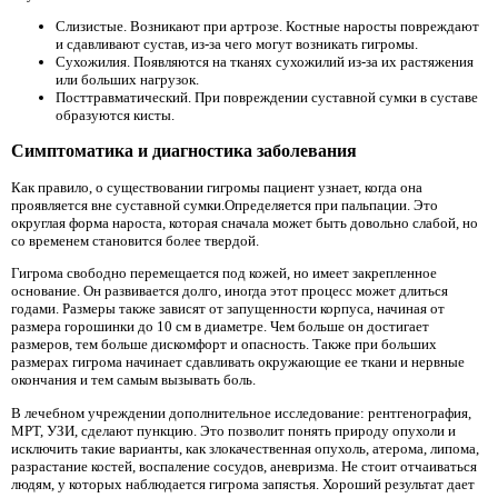
Слизистые. Возникают при артрозе. Костные наросты повреждают
и сдавливают сустав, из-за чего могут возникать гигромы.
Сухожилия. Появляются на тканях сухожилий из-за их растяжения
или больших нагрузок.
Посттравматический. При повреждении суставной сумки в суставе
образуются кисты.
Симптоматика и диагностика заболевания
Как правило, о существовании гигромы пациент узнает, когда она
проявляется вне суставной сумки.Определяется при пальпации. Это
округлая форма нароста, которая сначала может быть довольно слабой, но
со временем становится более твердой.
Гигрома свободно перемещается под кожей, но имеет закрепленное
основание. Он развивается долго, иногда этот процесс может длиться
годами. Размеры также зависят от запущенности корпуса, начиная от
размера горошинки до 10 см в диаметре. Чем больше он достигает
размеров, тем больше дискомфорт и опасность. Также при больших
размерах гигрома начинает сдавливать окружающие ее ткани и нервные
окончания и тем самым вызывать боль.
В лечебном учреждении дополнительное исследование: рентгенография,
МРТ, УЗИ, сделают пункцию. Это позволит понять природу опухоли и
исключить такие варианты, как злокачественная опухоль, атерома, липома,
разрастание костей, воспаление сосудов, аневризма. Не стоит отчаиваться
людям, у которых наблюдается гигрома запястья. Хороший результат дает