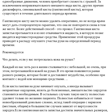
однообразные движения, человек приобретает схожесть с грыжей. За
исключением непривлекательного внешнего вида кисти, других причин
дискомфорта, синовиальной кисты (ганглиозной кисты), которая
существует в течение длительного периода времени.
Ганглиозную кисту кисти можно удалить оперативно, но не всегда врачи
могут дать стопроцентную гарантию, что она не повторится снова в том
же месте. Более действенный способ - это прокол. Ганглиозная киста
запястья протыкается и из нее откачивается жидкость, в которую позже
вводятся кортикостероидные средства. Применение этой процедуры
приводит к распаду опухшего участка руки на определенный период
времени.
Рекомендуется
Что делать, если у вас потрескалась кожа на руках?
Каждый из нас хоть раз в жизни сталкивается с небольшой, но очень, при
этом, потрескавшейся кожей на руках.В это время появляются ранки
разного размера, которые болят и доставляют неудобства, особенно при
контакте с водой или моющими средствами. ...
Если киста ганглия на руке начинает опухать, а иногда вызывает
неприятные ощущения, вплоть до болезненных, вмешательство хирургов
становится необходимым. В остальных случаях такую ​​кисту полностью
удаляют только по желанию пациента. Полностью избавиться от таких
новообразований довольно сложно, исход такой операции с наркозом
(местным, общим) в большинстве случаев зависит от виртуозности
хирурга.Если ганглиозная киста запястья достигла значительных размеров,