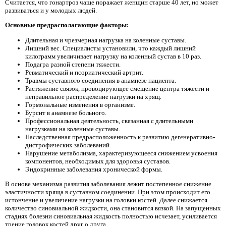
Считается, что гонартроз чаще поражает женщин старше 40 лет, но может
развиваться и у молодых людей.
Основные предрасполагающие факторы:
Длительная и чрезмерная нагрузка на коленные суставы.
Лишний вес. Специалисты установили, что каждый лишний
килограмм увеличивает нагрузку на коленный сустав в 10 раз.
Подагра разной степени тяжести.
Ревматический и псориатический артрит.
Травмы суставного соединения в анамнезе пациента.
Растяжение связок, провоцирующее смещение центра тяжести и
неправильное распределение нагрузки на хрящ.
Гормональные изменения в организме.
Бурсит в анамнезе больного.
Профессиональная деятельность, связанная с длительными
нагрузками на коленные суставы.
Наследственная предрасположенность к развитию дегенеративно-
дистрофических заболеваний.
Нарушение метаболизма, характеризующееся снижением усвоения
компонентов, необходимых для здоровья суставов.
Эндокринные заболевания хронической формы.
В основе механизма развития заболевания лежит постепенное снижение
эластичности хряща в суставном соединении. При этом происходит его
истончение и увеличение нагрузки на головки костей. Далее снижается
количество синовиальной жидкости, она становится вязкой. На запущенных
стадиях болезни синовиальная жидкость полностью исчезает, усиливается
трение головок костей друг о друга.