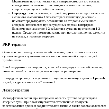
Медикамент противопоказан при непереносимости его состава,
врожденных патологиях опорно-двигательного аппарата,
сопровождающихся слабостью мышц.
Сирдалуд
– миорелаксант, который содержит тизанидин в качестве
активного компонента. Оказывает расслабляющее действие и
помогает предотвратить осложнения со стороны мышечного
аппарата, назначается при запущенных формах гонартроза.
Больному назначают по 1-2 таблетки в сутки на протяжении 1-2
недель. Средство противопоказано при патологиях почек, аллергии
на состав, в пожилом возрасте.
PRP-терапия
Один из новых методов лечения заболевания, при котором в полость
сустава вводится аутологичная плазма с повышенной концентрацией
тромбоцитов.
В ней содержится фактор роста, который стимулирует кровообращение,
питание тканей, а также запускает процессы регенерации.
Процедура проводится в условиях стационара, инъекции делают 1 раз в 4-
5 дней, а курс состоит из 5-7 вливаний.
Лазеротерапия
Метод физиотерапии, при котором на область сустава воздействуют
лазерные лучи. При этом запускаются естественные процессы
восстановления хряща и соединительной ткани. А также восстанавливается