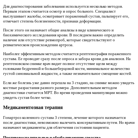
Для диагностирования заболевания используется несколько методов.
Первым этапом считается осмотр и опрос больного. Специалист
выслушивает жалобы, осматривает пораженный сустав, пальпирует его,
отмечает степень болезненности, признаки деформации.
После этого он назначает общие анализы в виде клинического и
биохимического исследования крови. В последнем важно определить
наличие или отсутствие ревмопроб, которые свидетельствуют о
ревматическом происхождении артроза.
Наиболее эффективным методом считается рентгенография пораженного
сустава. Ее проводят сразу после опроса и забора крови для анализов. На
рентгеновском снимке врач видит полное отсутствие щели между
головками бедренной и большеберцовой кости, минимальное количество
густой синовиальной жидкости, а также незначительное смещение костей.
Если же болезнь уже давно перешла на 3 стадию, на снимке можно увидеть
костные разрастания разного размера. Дополнительным методом
диагностики считается МРТ. Во время проведения манипуляции можно
увидеть сустав более четко.
Медикаментозная терапия
Гонартроз коленного сустава 3 степени, лечение которого назначается
после диагностики, невозможно вылечить консервативным путем. Но врачи
назначают медикаменты для облегчения состояния пациента.
Противовоспалительные и обезболивающие средства