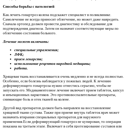
Способы борьбы с патологией
Как лечить гонартроз колена подскажет специалист в поликлинике.
Самолечение не всегда приносит облегчение, но может даже навредить.
Сначала ортопед должен провести диагностику и обследование для
подтверждения диагноза. Затем он назначит соответствующие меры по
облегчению состояния больного.
Лечение может включать:
специальные упражнения;
ЛФК;
прием лекарств;
использование рецептов народной медицины;
работа.
Хрящевая ткань восстанавливается очень медленно и не всегда полностью.
Особенно, если болезнь наблюдается у пожилых людей. К лечению
деформирующего гонартроза нужно отнестись серьезно, чтобы не
запускать его. Медикаментозное лечение включает прием таблеток, капсул
и инъекционных наркотиков. Это противовоспалительные препараты,
снимающие боль и отек тканей на колене.
Другой вид препаратов должен быть направлен на восстановление
хрящевой ткани сустава. Также при приеме внутрь таблеток врач может
назначить втирания специальных препаратов для наружного
применения.Если деформирующий гонартроз не купирован, то операция
показана на третьем этапе. Включает в себя протезирование суставов или