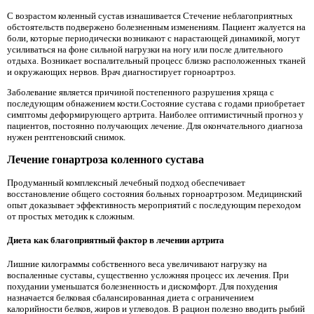
С возрастом коленный сустав изнашивается Стечение неблагоприятных
обстоятельств подвержено болезненным изменениям. Пациент жалуется на
боли, которые периодически возникают с нарастающей динамикой, могут
усиливаться на фоне сильной нагрузки на ногу или после длительного
отдыха. Возникает воспалительный процесс близко расположенных тканей
и окружающих нервов. Врач диагностирует горноартроз.
Заболевание является причиной постепенного разрушения хряща с
последующим обнажением кости.Состояние сустава с годами приобретает
симптомы деформирующего артрита. Наиболее оптимистичный прогноз у
пациентов, постоянно получающих лечение. Для окончательного диагноза
нужен рентгеновский снимок.
Лечение гонартроза коленного сустава
Продуманный комплексный лечебный подход обеспечивает
восстановление общего состояния больных горноартрозом. Медицинский
опыт доказывает эффективность мероприятий с последующим переходом
от простых методик к сложным.
Диета как благоприятный фактор в лечении артрита
Лишние килограммы собственного веса увеличивают нагрузку на
воспаленные суставы, существенно усложняя процесс их лечения. При
похудании уменьшатся болезненность и дискомфорт. Для похудения
назначается белковая сбалансированная диета с ограничением
калорийности белков, жиров и углеводов. В рацион полезно вводить рыбий