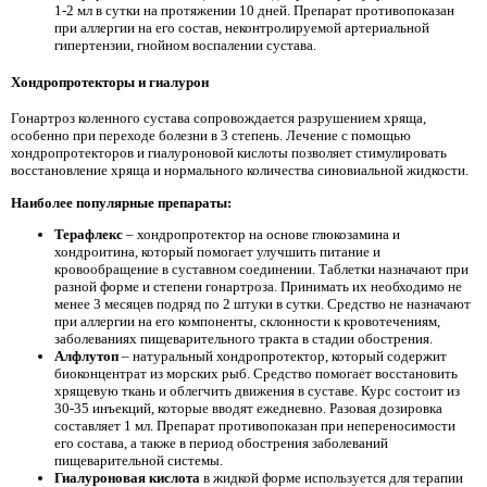
1-2 мл в сутки на протяжении 10 дней. Препарат противопоказан
при аллергии на его состав, неконтролируемой артериальной
гипертензии, гнойном воспалении сустава.
Хондропротекторы и гиалурон
Гонартроз коленного сустава сопровождается разрушением хряща,
особенно при переходе болезни в 3 степень. Лечение с помощью
хондропротекторов и гиалуроновой кислоты позволяет стимулировать
восстановление хряща и нормального количества синовиальной жидкости.
Наиболее популярные препараты:
Терафлекс
– хондропротектор на основе глюкозамина и
хондроитина, который помогает улучшить питание и
кровообращение в суставном соединении. Таблетки назначают при
разной форме и степени гонартроза. Принимать их необходимо не
менее 3 месяцев подряд по 2 штуки в сутки. Средство не назначают
при аллергии на его компоненты, склонности к кровотечениям,
заболеваниях пищеварительного тракта в стадии обострения.
Алфлутоп
– натуральный хондропротектор, который содержит
биоконцентрат из морских рыб. Средство помогает восстановить
хрящевую ткань и облегчить движения в суставе. Курс состоит из
30-35 инъекций, которые вводят ежедневно. Разовая дозировка
составляет 1 мл. Препарат противопоказан при непереносимости
его состава, а также в период обострения заболеваний
пищеварительной системы.
Гиалуроновая кислота
в жидкой форме используется для терапии