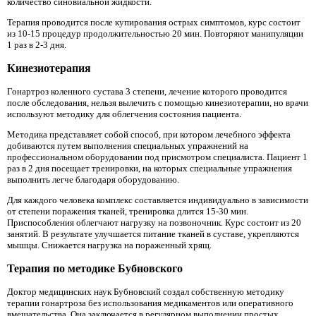
количество синовиальной жидкости.
Терапия проводится после купирования острых симптомов, курс состоит
из 10-15 процедур продолжительностью 20 мин. Повторяют манипуляции
1 раз в 2-3 дня.
Кинезиотерапия
Гонартроз коленного сустава 3 степени, лечение которого проводится
после обследования, нельзя вылечить с помощью кинезиотерапии, но врачи
используют методику для облегчения состояния пациента.
Методика представляет собой способ, при котором лечебного эффекта
добиваются путем выполнения специальных упражнений на
профессиональном оборудовании под присмотром специалиста. Пациент 1
раз в 2 дня посещает тренировки, на которых специальные упражнения
выполнить легче благодаря оборудованию.
Для каждого человека комплекс составляется индивидуально в зависимости
от степени поражения тканей, тренировка длится 15-30 мин.
Приспособления облегчают нагрузку на позвоночник. Курс состоит из 20
занятий. В результате улучшается питание тканей в суставе, укрепляются
мышцы. Снижается нагрузка на пораженный хрящ.
Терапия по методике Бубновского
Доктор медицинских наук Бубновский создал собственную методику
терапии гонартроза без использования медикаментов или оперативного
вмешательства. Она заключается в регулярном выполнении простых