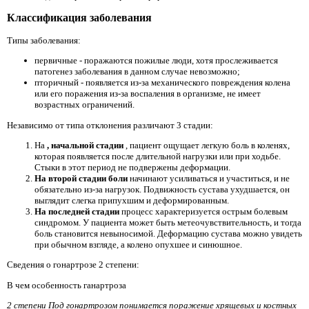
Классификация заболевания
Типы заболевания:
первичные - поражаются пожилые люди, хотя прослеживается
патогенез заболевания в данном случае невозможно;
пторичный - появляется из-за механического повреждения колена
или его поражения из-за воспаления в организме, не имеет
возрастных ограничений.
Независимо от типа отклонения различают 3 стадии:
На
, начальной стадии
, пациент ощущает легкую боль в коленях,
которая появляется после длительной нагрузки или при ходьбе.
Стыки в этот период не подвержены деформации.
На второй стадии боли
начинают усиливаться и участиться, и не
обязательно из-за нагрузок. Подвижность сустава ухудшается, он
выглядит слегка припухшим и деформированным.
На последней стадии
процесс характеризуется острым болевым
синдромом. У пациента может быть метеочувствительность, и тогда
боль становится невыносимой. Деформацию сустава можно увидеть
при обычном взгляде, а колено опухшее и синюшное.
Сведения о гонартрозе 2 степени:
В чем особенность ганартроза
2 степени Под гонартрозом понимается поражение хрящевых и костных