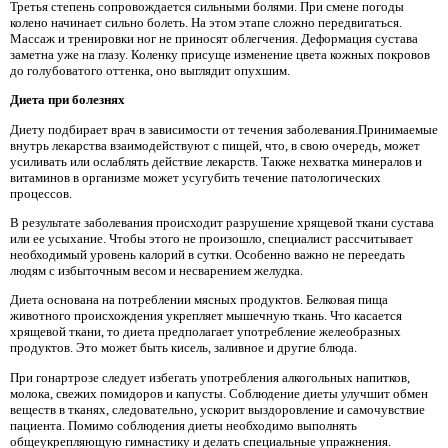
Третья степень сопровождается сильными болями. При смене погоды
колено начинает сильно болеть. На этом этапе сложно передвигаться.
Массаж и тренировки ног не приносят облегчения. Деформация сустава
заметна уже на глазу. Коленку присуще изменение цвета кожных покровов
до голубоватого оттенка, оно выглядит опухшим.
Диета при болезнях
Диету подбирает врач в зависимости от течения заболевания.Принимаемые
внутрь лекарства взаимодействуют с пищей, что, в свою очередь, может
усиливать или ослаблять действие лекарств. Также нехватка минералов и
витаминов в организме может усугубить течение патологических
процессов.
В результате заболевания происходит разрушение хрящевой ткани сустава
или ее усыхание. Чтобы этого не произошло, специалист рассчитывает
необходимый уровень калорий в сутки. Особенно важно не переедать
людям с избыточным весом и несварением желудка.
Диета основана на потреблении мясных продуктов. Белковая пища
животного происхождения укрепляет мышечную ткань. Что касается
хрящевой ткани, то диета предполагает употребление желеобразных
продуктов. Это может быть кисель, заливное и другие блюда.
При гонартрозе следует избегать употребления алкогольных напитков,
молока, свежих помидоров и капусты. Соблюдение диеты улучшит обмен
веществ в тканях, следовательно, ускорит выздоровление и самочувствие
пациента. Помимо соблюдения диеты необходимо выполнять
общеукрепляющую гимнастику и делать специальные упражнения.