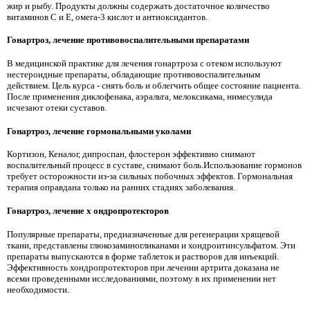
жир и рыбу. Продукты должны содержать достаточное количество
витаминов C и E, омега-3 кислот и антиоксидантов.
Гонартроз, лечение противовоспалительными препаратами
В медицинской практике для лечения гонартроза с отеком используют
нестероидные препараты, обладающие противовоспалительным
действием. Цель курса - снять боль и облегчить общее состояние пациента.
После применения диклофенака, аэральта, мелоксикама, нимесулида
исчезают отеки суставов.
Гонартроз, лечение гормональными уколами
Кортизон, Кеналог, дипроспан, флостерон эффективно снимают
воспалительный процесс в суставе, снимают боль.Использование гормонов
требует осторожности из-за сильных побочных эффектов. Гормональная
терапия оправдана только на ранних стадиях заболевания.
Гонартроз, лечение х
ондропротекторов
Популярные препараты, предназначенные для регенерации хрящевой
ткани, представлены глюкозаминогликанами и хондроитинсульфатом. Эти
препараты выпускаются в форме таблеток и растворов для инъекций.
Эффективность хондропротекторов при лечении артрита доказана не
всеми проведенными исследованиями, поэтому в их применении нет
необходимости.