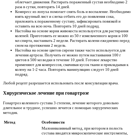
облегчает движения. Растирать пораженный сустав необходимо 2
раза в сутки, повторять 14 дней.
Компресс из лопуха помогает снять боль и воспаление. Необходимо
взять крупный лист и слегка отбить его до появления сока,
приложить к пораженному суставу, зафиксировать повязкой и
оставить на всю ночь. Повторять 10 дней подряд.
Настойка на основе корня живокоста используется для растирания
коленей. Приготовить ее можно из 50 г измельченного корня и 100
мл спирта, настаивать 2 недели. Растирать колени ежедневно перед
сном на протяжении 2 недель.
Настойка на основе цветов сирени также часто используется для
лечения артроза. Получить ее можно путем настаивания 100 г
цветов в 500 мл водки в течение 10 дней. Готовое лекарство
применяют для компрессов, смачивая кусок ткани и прикладывая к
колену на 1-2 часа. Повторять манипуляцию следует 10 дней
подряд.
Любой рецепт разрешается использовать после консультации врача.
Хирургическое лечение при гонартрозе
Гонартроз коленного сустава 3 степени, лечение которого довольно
длительное и трудное, успешно лечится с помощью хирургических
методик.
Метод
Особенности
Малоинвазивный метод, при котором в полость
сустава вводятся микроскопические инструменты,