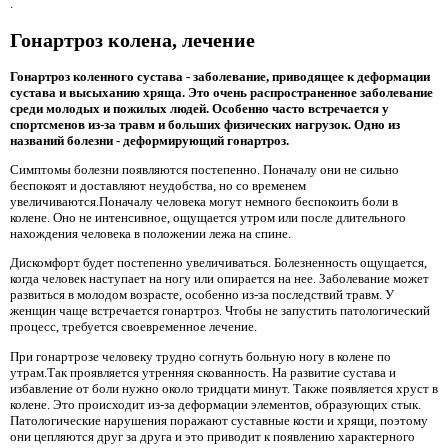
.
Гонартроз колена, лечение
Гонартроз коленного сустава - заболевание, приводящее к деформации
сустава и высыханию хряща. Это очень распространенное заболевание
среди молодых и пожилых людей. Особенно часто встречается у
спортсменов из-за травм и больших физических нагрузок. Одно из
названий болезни - деформирующий гонартроз.
Симптомы болезни появляются постепенно. Поначалу они не сильно
беспокоят и доставляют неудобства, но со временем
увеличиваются.Поначалу человека могут немного беспокоить боли в
колене. Оно не интенсивное, ощущается утром или после длительного
нахождения человека в положении лежа на спине.
Дискомфорт будет постепенно увеличиваться. Болезненность ощущается,
когда человек наступает на ногу или опирается на нее. Заболевание может
развиться в молодом возрасте, особенно из-за последствий травм. У
женщин чаще встречается гонартроз. Чтобы не запустить патологический
процесс, требуется своевременное лечение.
При гонартрозе человеку трудно согнуть больную ногу в колене по
утрам.Так проявляется утренняя скованность. На развитие сустава и
избавление от боли нужно около тридцати минут. Также появляется хруст в
колене. Это происходит из-за деформации элементов, образующих стык.
Патологические нарушения поражают суставные кости и хрящи, поэтому
они цепляются друг за друга и это приводит к появлению характерного