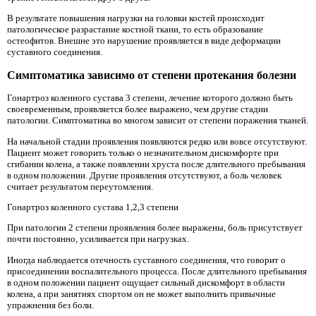
В результате повышения нагрузки на головки костей происходит
патологическое разрастание костной ткани, то есть образование
остеофитов. Внешне это нарушение проявляется в виде деформации
суставного соединения.
Симптоматика зависимо от степени протекания болезни
Гонартроз коленного сустава 3 степени, лечение которого должно быть
своевременным, проявляется более выражено, чем другие стадии
патологии. Симптоматика во многом зависит от степени поражения тканей.
На начальной стадии проявления появляются редко или вовсе отсутствуют.
Пациент может говорить только о незначительном дискомфорте при
сгибании колена, а также появлении хруста после длительного пребывания
в одном положении. Другие проявления отсутствуют, а боль человек
считает результатом переутомления.
Гонартроз коленного сустава 1,2,3 степени
При патологии 2 степени проявления более выражены, боль присутствует
почти постоянно, усиливается при нагрузках.
Иногда наблюдается отечность суставного соединения, что говорит о
присоединении воспалительного процесса. После длительного пребывания
в одном положении пациент ощущает сильный дискомфорт в области
колена, а при занятиях спортом он не может выполнить привычные
упражнения без боли.