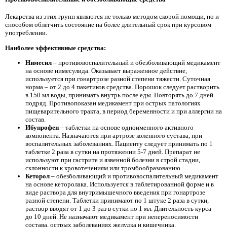
Лекарства из этих групп являются не только методом скорой помощи, но и
способом облегчить состояние на более длительный срок при курсовом
употреблении.
Наиболее эффективные средства:
Нимесил
– противовоспалительный и обезболивающий медикамент
на основе нимесулида. Оказывает выраженное действие,
используется при гонартрозе разной степени тяжести. Суточная
норма – от 2 до 4 пакетиков средства. Порошок следует растворить
в 150 мл воды, принимать внутрь после еды. Повторять до 7 дней
подряд. Противопоказан медикамент при острых патологиях
пищеварительного тракта, в период беременности и при аллергии на
состав.
Ибупрофен
– таблетки на основе одноименного активного
компонента. Назначаются при артрозе коленного сустава, при
воспалительных заболеваниях. Пациенту следует принимать по 1
таблетке 2 раза в сутки на протяжении 5-7 дней. Препарат не
используют при гастрите и язвенной болезни в строй стадии,
склонности к кровотечениям или тромбообразованию.
Кеторол
– обезболивающий и противовоспалительный медикамент
на основе кеторолака. Используется в таблетированной форме и в
виде раствора для внутримышечного введения при гонартрозе
разной степени. Таблетки принимают по 1 штуке 2 раза в сутки,
раствор вводят от 1 до 3 раз в сутки по 1 мл. Длительность курса –
до 10 дней. Не назначают медикамент при непереносимости
состава, острых заболеваниях желудка и кишечника.