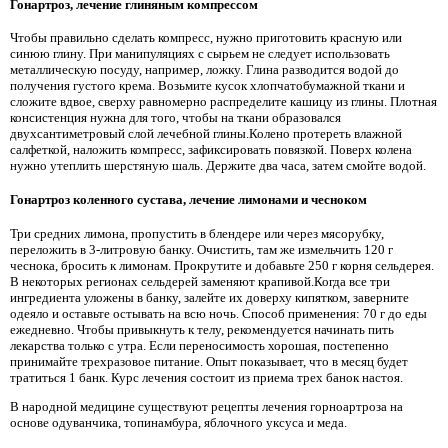
Гонартроз, лечение глиняным компрессом
Чтобы правильно сделать компресс, нужно приготовить красную или
синюю глину. При манипуляциях с сырьем не следует использовать
металлическую посуду, например, ложку. Глина разводится водой до
получения густого крема. Возьмите кусок хлопчатобумажной ткани и
сложите вдвое, сверху равномерно распределите кашицу из глины. Плотная
консистенция нужна для того, чтобы на ткани образовался
двухсантиметровый слой лечебной глины.Колено протереть влажной
салфеткой, наложить компресс, зафиксировать повязкой. Поверх колена
нужно утеплить шерстяную шаль. Держите два часа, затем смойте водой.
Гонартроз коленного сустава, лечение лимонами и чесноком
Три средних лимона, пропустить в блендере или через мясорубку,
переложить в 3-литровую банку. Очистить, там же измельчить 120 г
чеснока, бросить к лимонам. Прокрутите и добавьте 250 г корня сельдерея.
В некоторых регионах сельдерей заменяют крапивой.Когда все три
ингредиента уложены в банку, залейте их доверху кипятком, заверните
одеяло и оставьте остывать на всю ночь. Способ применения: 70 г до еды
ежедневно. Чтобы привыкнуть к телу, рекомендуется начинать пить
лекарства только с утра. Если переносимость хорошая, постепенно
принимайте трехразовое питание. Опыт показывает, что в месяц будет
тратиться 1 банк. Курс лечения состоит из приема трех банок настоя.
В народной медицине существуют рецепты лечения горноартроза на
основе одуванчика, топинамбура, яблочного уксуса и меда.