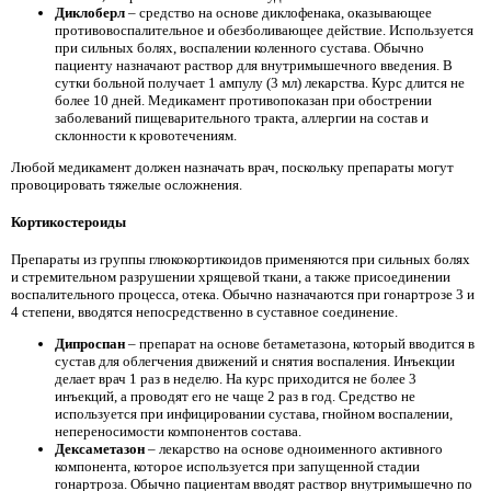
Диклоберл
– средство на основе диклофенака, оказывающее
противовоспалительное и обезболивающее действие. Используется
при сильных болях, воспалении коленного сустава. Обычно
пациенту назначают раствор для внутримышечного введения. В
сутки больной получает 1 ампулу (3 мл) лекарства. Курс длится не
более 10 дней. Медикамент противопоказан при обострении
заболеваний пищеварительного тракта, аллергии на состав и
склонности к кровотечениям.
Любой медикамент должен назначать врач, поскольку препараты могут
провоцировать тяжелые осложнения.
Кортикостероиды
Препараты из группы глюкокортикоидов применяются при сильных болях
и стремительном разрушении хрящевой ткани, а также присоединении
воспалительного процесса, отека. Обычно назначаются при гонартрозе 3 и
4 степени, вводятся непосредственно в суставное соединение.
Дипроспан
– препарат на основе бетаметазона, который вводится в
сустав для облегчения движений и снятия воспаления. Инъекции
делает врач 1 раз в неделю. На курс приходится не более 3
инъекций, а проводят его не чаще 2 раз в год. Средство не
используется при инфицировании сустава, гнойном воспалении,
непереносимости компонентов состава.
Дексаметазон
– лекарство на основе одноименного активного
компонента, которое используется при запущенной стадии
гонартроза. Обычно пациентам вводят раствор внутримышечно по