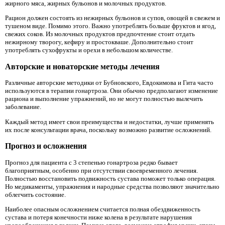
жирного мяса, жирных бульонов и молочных продуктов.
Рацион должен состоять из нежирных бульонов и супов, овощей в свежем и
тушеном виде. Помимо этого. Важно употреблять больше фруктов и ягод,
свежих соков. Из молочных продуктов предпочтение стоит отдать
нежирному творогу, кефиру и простокваше. Дополнительно стоит
употреблять сухофрукты и орехи в небольшом количестве.
Авторские и новаторские методы лечения
Различные авторские методики от Бубновского, Евдокимова и Гита часто
используются в терапии гонартроза. Они обычно предполагают изменение
рациона и выполнение упражнений, но не могут полностью вылечить
заболевание.
Каждый метод имеет свои преимущества и недостатки, лучше применять
их после консультации врача, поскольку возможно развитие осложнений.
Прогноз и осложнения
Прогноз для пациента с 3 степенью гонартроза редко бывает
благоприятным, особенно при отсутствии своевременного лечения.
Полностью восстановить подвижность сустава поможет только операция.
Но медикаменты, упражнения и народные средства позволяют значительно
облегчить состояние.
Наиболее опасным осложнением считается полная обездвиженность
сустава и потеря конечности ниже колена в результате нарушения