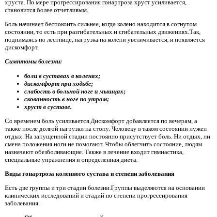
хруста. По мере прогрессирования гонартроза хруст усиливается,
становится более отчетливым.
Боль начинает беспокоить сильнее, когда колено находится в согнутом
состоянии, то есть при разгибательных и сгибательных движениях.Так,
поднимаясь по лестнице, нагрузка на колени увеличивается, и появляется
дискомфорт.
Симптомы болезни:
боли в суставах в коленях;
дискомфорт при ходьбе;
слабость в больной ноге и мышцах;
скованность в ноге по утрам;
хруст в суставе.
Со временем боль усиливается.Дискомфорт добавляется по вечерам, а
также после долгой нагрузки на стопу. Человеку в таком состоянии нужен
отдых. На запущенной стадии постоянно присутствует боль. Ни отдых, ни
смена положения ноги не помогают. Чтобы облегчить состояние, людям
назначают обезболивающие. Также в лечение входит гимнастика,
специальные упражнения и определенная диета.
Виды гонартроза коленного сустава и степени заболевания
Есть две группы и три стадии болезни.Группы выделяются на основании
клинических исследований и стадий по степени прогрессирования
заболевания.