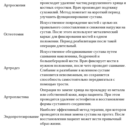
происходит удаление частиц разрушенного хряща и
Артроскопия
костных отростков. Врач производит подтяжку
сухожилий. Метод помогает на короткий период
улучшить функционирование сустава.
Искусственное повреждение костей с целью их
правильного сопоставления и снижения нагрузки на
сустав. После этого используют металлический
Остеотомия
каркас для фиксирования костей в одном
положении. Период реабилитации после такой
операции длительный.
Искусственное обездвиживание сустава путем
сшивания наколенника, бедренной и
большеберцовой кости. Врач фиксирует кости в
нужном положении, после чего проводит сшивание.
Артродез
Сгибание и разгибание в коленном суставе
становится невозможным, но сохраняется
способность самостоятельно передвигаться с
помощью трости.
Операция по замене хряща на прокладку из металла
или собственной кожи, жира пациента. При этом
Артропластика
проводится удаление остеофитов и восстановление
формы суставного соединения.
Наиболее эффективный метод терапии, при котором
проводится полная замена сустава на протез. После
Эндопротезирование
восстановления пациент может вести привычный
образ жизни.