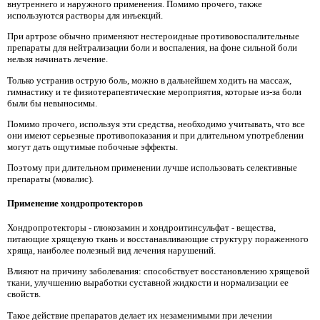
внутреннего и наружного применения. Помимо прочего, также
используются растворы для инъекций.
При артрозе обычно применяют нестероидные противовоспалительные
препараты для нейтрализации боли и воспаления, на фоне сильной боли
нельзя начинать лечение.
Только устранив острую боль, можно в дальнейшем ходить на массаж,
гимнастику и те физиотерапевтические мероприятия, которые из-за боли
были бы невыносимы.
Помимо прочего, используя эти средства, необходимо учитывать, что все
они имеют серьезные противопоказания и при длительном употреблении
могут дать ощутимые побочные эффекты.
Поэтому при длительном применении лучше использовать селективные
препараты (мовалис).
Применение хондропротекторов
Хондропротекторы - глюкозамин и хондроитинсульфат - вещества,
питающие хрящевую ткань и восстанавливающие структуру пораженного
хряща, наиболее полезный вид лечения нарушений.
Влияют на причину заболевания: способствует восстановлению хрящевой
ткани, улучшению выработки суставной жидкости и нормализации ее
свойств.
Такое действие препаратов делает их незаменимыми при лечении