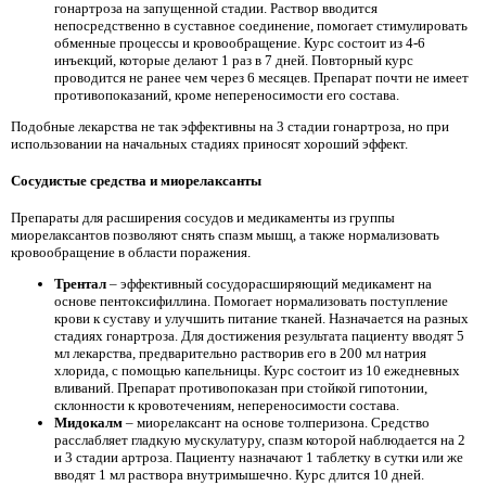
гонартроза на запущенной стадии. Раствор вводится
непосредственно в суставное соединение, помогает стимулировать
обменные процессы и кровообращение. Курс состоит из 4-6
инъекций, которые делают 1 раз в 7 дней. Повторный курс
проводится не ранее чем через 6 месяцев. Препарат почти не имеет
противопоказаний, кроме непереносимости его состава.
Подобные лекарства не так эффективны на 3 стадии гонартроза, но при
использовании на начальных стадиях приносят хороший эффект.
Сосудистые средства и миорелаксанты
Препараты для расширения сосудов и медикаменты из группы
миорелаксантов позволяют снять спазм мышц, а также нормализовать
кровообращение в области поражения.
Трентал
– эффективный сосудорасширяющий медикамент на
основе пентоксифиллина. Помогает нормализовать поступление
крови к суставу и улучшить питание тканей. Назначается на разных
стадиях гонартроза. Для достижения результата пациенту вводят 5
мл лекарства, предварительно растворив его в 200 мл натрия
хлорида, с помощью капельницы. Курс состоит из 10 ежедневных
вливаний. Препарат противопоказан при стойкой гипотонии,
склонности к кровотечениям, непереносимости состава.
Мидокалм
– миорелаксант на основе толперизона. Средство
расслабляет гладкую мускулатуру, спазм которой наблюдается на 2
и 3 стадии артроза. Пациенту назначают 1 таблетку в сутки или же
вводят 1 мл раствора внутримышечно. Курс длится 10 дней.