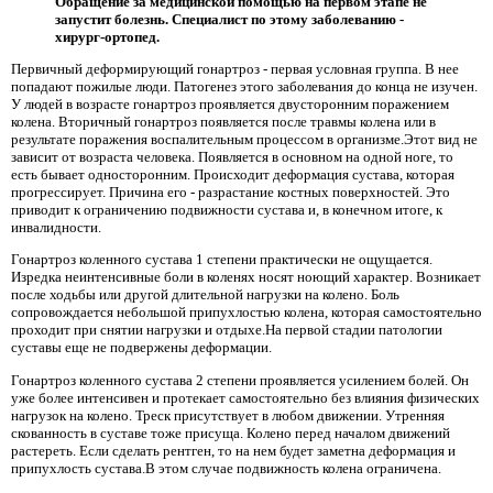
Обращение за медицинской помощью на первом этапе не
запустит болезнь. Специалист по этому заболеванию -
хирург-ортопед.
Первичный деформирующий гонартроз - первая условная группа. В нее
попадают пожилые люди. Патогенез этого заболевания до конца не изучен.
У людей в возрасте гонартроз проявляется двусторонним поражением
колена. Вторичный гонартроз появляется после травмы колена или в
результате поражения воспалительным процессом в организме.Этот вид не
зависит от возраста человека. Появляется в основном на одной ноге, то
есть бывает односторонним. Происходит деформация сустава, которая
прогрессирует. Причина его - разрастание костных поверхностей. Это
приводит к ограничению подвижности сустава и, в конечном итоге, к
инвалидности.
Гонартроз коленного сустава 1 степени практически не ощущается.
Изредка неинтенсивные боли в коленях носят ноющий характер. Возникает
после ходьбы или другой длительной нагрузки на колено. Боль
сопровождается небольшой припухлостью колена, которая самостоятельно
проходит при снятии нагрузки и отдыхе.На первой стадии патологии
суставы еще не подвержены деформации.
Гонартроз коленного сустава 2 степени проявляется усилением болей. Он
уже более интенсивен и протекает самостоятельно без влияния физических
нагрузок на колено. Треск присутствует в любом движении. Утренняя
скованность в суставе тоже присуща. Колено перед началом движений
растереть. Если сделать рентген, то на нем будет заметна деформация и
припухлость сустава.В этом случае подвижность колена ограничена.