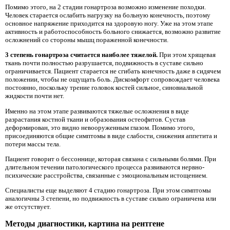
Помимо этого, на 2 стадии гонартроза возможно изменение походки.
Человек старается ослабить нагрузку на больную конечность, поэтому
основное напряжение приходится на здоровую ногу. Уже на этом этапе
активность и работоспособность больного снижается, возможно развитие
осложнений со стороны мышц пораженной конечности.
3 степень гонартроза считается наиболее тяжелой.
При этом хрящевая
ткань почти полностью разрушается, подвижность в суставе сильно
ограничивается. Пациент старается не сгибать конечность даже в сидячем
положении, чтобы не ощущать боль. Дискомфорт сопровождает человека
постоянно, поскольку трение головок костей сильное, синовиальной
жидкости почти нет.
Именно на этом этапе развиваются тяжелые осложнения в виде
разрастания костной ткани и образования остеофитов. Сустав
деформирован, это видно невооруженным глазом. Помимо этого,
присоединяются общие симптомы в виде слабости, снижения аппетита и
потери массы тела.
Пациент говорит о бессоннице, которая связана с сильными болями. При
длительном течении патологического процесса развиваются нервно-
психические расстройства, связанные с эмоциональным истощением.
Специалисты еще выделяют 4 стадию гонартроза. При этом симптомы
аналогичны 3 степени, но подвижность в суставе сильно ограничена или
же отсутствует.
Методы диагностики, картина на рентгене