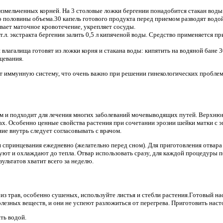
измельченных корней. На 3 столовые ложки бергении понадобится стакан воды.
до половины объема.30 капель готового продукта перед приемом разводят водой.
вает маточное кровотечение, укрепляет сосуды.
ст.л. экстракта бергении залить 0,5 л кипяченой воды. Средство применяется п
влагалища готовят из ложки корня и стакана воды: кипятить на водяной бане 3
цевания.
ет иммунную систему, что очень важно при решении гинекологических проблем
ем и подходит для лечения многих заболеваний мочевыводящих путей. Верхн
тах. Особенно ценные свойства растения при сочетании эрозии шейки матки с
ие внутрь следует согласовывать с врачом.
 спринцевания ежедневно (желательно перед сном). Для приготовления отвара 
уют и охлаждают до тепла. Отвар использовать сразу, для каждой процедуры п
ультатов хватит всего за неделю.
из трав, особенно сушеных, используйте листья и стебли растения.Готовый на
олезных веществ, и они не успеют разложиться от перегрева. Приготовить нас
ть водой.