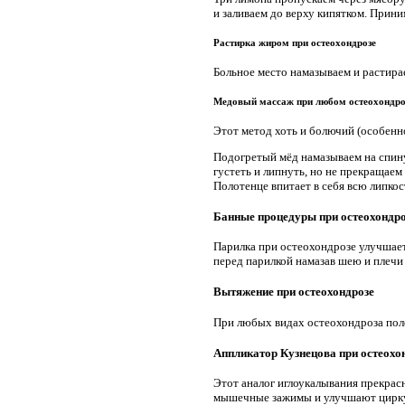
и заливаем до верху кипятком. Прини
Растирка жиром при остеохондрозе
Больное место намазываем и растир
Медовый массаж при любом остеохондро
Этот метод хоть и болючий (особенно
Подогретый мёд намазываем на спин
густеть и липнуть, но не прекращаем
Полотенце впитает в себя всю липкос
Банные процедуры при остеохондро
Парилка при остеохондрозе улучшает
перед парилкой намазав шею и плечи
Вытяжение при остеохондрозе
При любых видах остеохондроза полез
Аппликатор Кузнецова при остеохо
Этот аналог иглоукалывания прекрас
мышечные зажимы и улучшают циркул