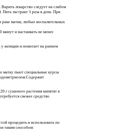
 Варить лекарство следует на слабом
 Пить экстракт 3 раза в день. При
ри раке матки, любых воспалительных
0 минут и настаивать не менее
 у женщин и помогает на раннем
юю матку пьют специальные курсы
 эндометриозом.Содержит
20 г сушеного растения кипятят в
отребуется свежее средство.
стой процедить и использовать по
тои таким способом: