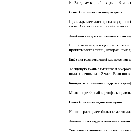
На 25 грамм корней и коры – 10 милли
Снять боль в шее с помощью хрена
Прикладываем лист хрена внутренней
сном. Аналогичным способом можно 
Лечебный компресс от шейного остеохон
В половине литра водки растворяем:
пропитывается ткань, которая накла
Ещё один разогревающий компресс при ш
Холщовую ткань отмачиваем в керос
полиэтиленом на 1-2 часа. Если поя
Компрессы от шейного хондроза с карто
Мелко перетёртый картофель в равны
Снять боль в шее индийским луком
На ночь растираем больное место ли
Лечение остеохондроза лимоном с чесно
Три лимона пропускаем через мясор