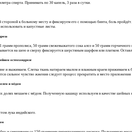
литра спирта. Принимать по 30 капель, 3 раза в сутки.
 стороной к больному месту и фиксируем его с помощью бинта, боль пройдёт
использовать и капустные листы.
дроза
 1 грамм прополиса, 50 грамм свежевыжатого сока алоэ и 50 грамм горчичног
дывается на шею и сверху фиксируется шерстяным шарфом или платком. Оставл
ейном остеохондрозе
ине и выжимаем. Слегка ткань натираем мылом и влажным краем прижимаем к 
вится сильное чувство жжения следует процесс прекратить и место приложения
фелем и мёдом
х долях мешаем с мёдом. Полученную кашицу используем в качестве шейных к
стом лука индийского.
ком
убку и смешиваем со 150 граммами перекрученного чеснока. Полученную масс