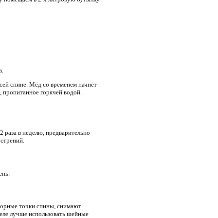
в.
ей спине. Мёд со временем начнёт
е, пропитанное горячей водой.
 раза в неделю, предварительно
острений.
ень.
торные точки спины, снимают
еле лучше использовать шейные