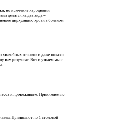
нки, но и лечение народными
ами делится на два вида –
шающее циркуляцию крови в больном
 хвалебных отзывов и даже показ о
у вам результат. Вот и узнаем мы с
а.
ь часов и процеживаем. Принимаем по
живаем. Принимают по 1 столовой