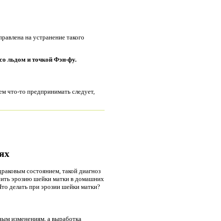
правлена на устранение такого
 со льдом и точкой
Фэн-фу
.
ем что-то предпринимать следует,
ях
раковым состоянием, такой диагноз
чить эрозию шейки матки в домашних
Что делать при эрозии шейки матки?
ным изменениям, а выработка