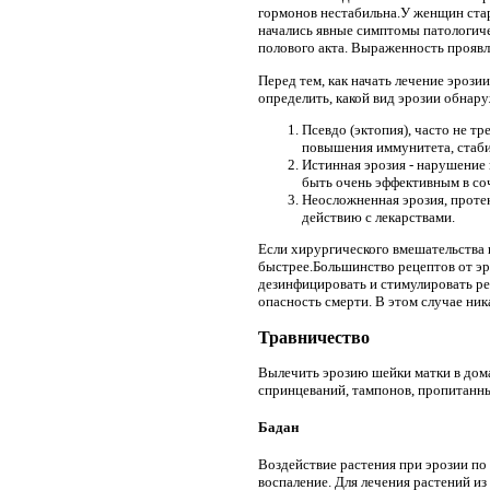
гормонов нестабильна.У женщин стар
начались явные симптомы патологиче
полового акта. Выраженность проявле
Перед тем, как начать лечение эрози
определить, какой вид эрозии обнару
Псевдо (эктопия), часто не т
повышения иммунитета, стаби
Истинная эрозия - нарушение 
быть очень эффективным в со
Неосложненная эрозия, прот
действию с лекарствами.
Если хирургического вмешательства 
быстрее.Большинство рецептов от эр
дезинфицировать и стимулировать р
опасность смерти. В этом случае ник
Травничество
Вылечить эрозию шейки матки в дома
спринцеваний, тампонов, пропитанных
Бадан
Воздействие растения при эрозии по
воспаление. Для лечения растений из