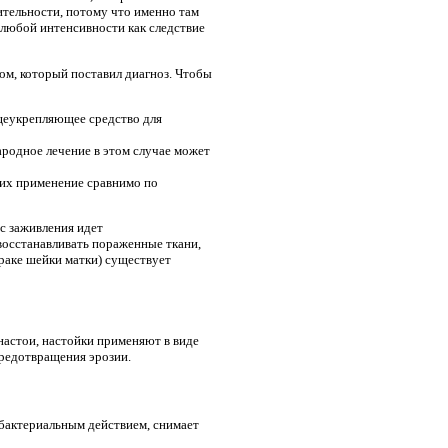
ительности, потому что именно там
 любой интенсивности как следствие
гом, который поставил диагноз. Чтобы
бщеукрепляющее средство для
ародное лечение в этом случае может
их применение сравнимо по
с заживления идет
восстанавливать пораженные ткани,
раке шейки матки) существует
настои, настойки применяют в виде
предотвращения эрозии.
бактериальным действием, снимает