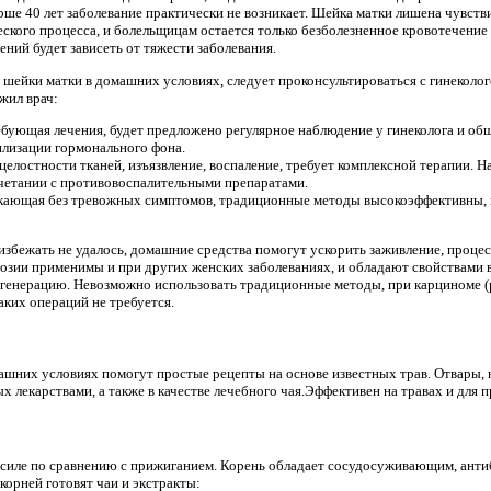
ше 40 лет заболевание практически не возникает. Шейка матки лишена чувств
ского процесса, и болельщицам остается только безболезненное кровотечение
ний будет зависеть от тяжести заболевания.
и шейки матки в домашних условиях, следует проконсультироваться с гинеколо
жил врач:
ребующая лечения, будет предложено регулярное наблюдение у гинеколога и о
лизации гормонального фона.
целостности тканей, изъязвление, воспаление, требует комплексной терапии. Н
четании с противовоспалительными препаратами.
екающая без тревожных симптомов, традиционные методы высокоэффективны, 
избежать не удалось, домашние средства помогут ускорить заживление, процес
озии применимы и при других женских заболеваниях, и обладают свойствами 
егенерацию. Невозможно использовать традиционные методы, при карциноме (
аких операций не требуется.
шних условиях помогут простые рецепты на основе известных трав. Отвары, 
 лекарствами, а также в качестве лечебного чая.Эффективен на травах и для 
 силе по сравнению с прижиганием. Корень обладает сосудосуживающим, анти
 корней готовят чаи и экстракты: