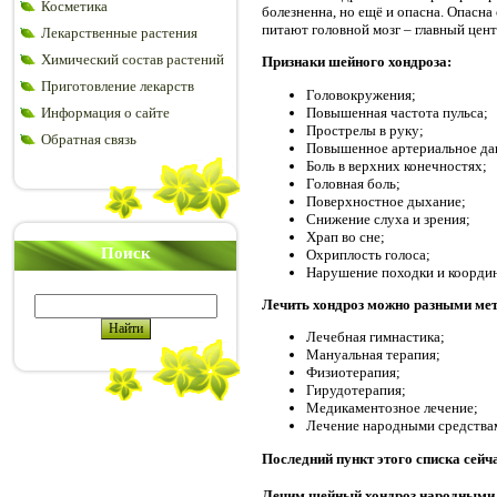
Косметика
болезненна, но ещё и опасна. Опасн
питают головной мозг – главный цент
Лекарственные растения
Химический состав растений
Признаки шейного хондроза:
Приготовление лекарств
Головокружения;
Повышенная частота пульса;
Информация о сайте
Прострелы в руку;
Обратная связь
Повышенное артериальное да
Боль в верхних конечностях;
Головная боль;
Поверхностное дыхание;
Снижение слуха и зрения;
Храп во сне;
Поиск
Охриплость голоса;
Нарушение походки и коорди
Лечить хондроз можно разными ме
Лечебная гимнастика;
Мануальная терапия;
Физиотерапия;
Гирудотерапия;
Медикаментозное лечение;
Лечение народными средства
Последний пункт этого списка сейч
Лечим шейный хондроз народными