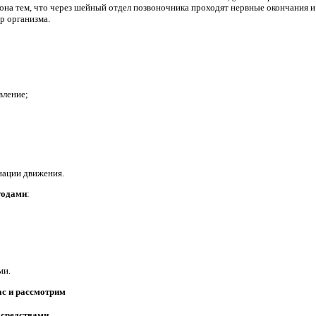
а она тем, что через шейный отдел позвоночника проходят нервные окончания 
р организма.
вление;
нации движения.
тодами
:
ми.
ас и рассмотрим
 средствами