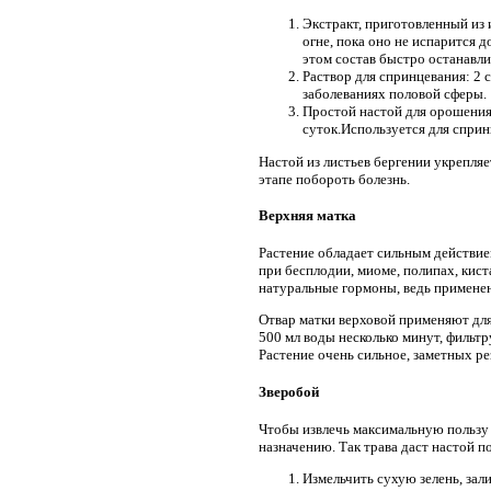
Экстракт, приготовленный из 
огне, пока оно не испарится 
этом состав быстро останавли
Раствор для спринцевания: 2 
заболеваниях половой сферы.
Простой настой для орошения 
суток.Используется для сприн
Настой из листьев бергении укрепля
этапе побороть болезнь.
Верхняя матка
Растение обладает сильным действи
при бесплодии, миоме, полипах, кис
натуральные гормоны, ведь применен
Отвар матки верховой применяют для
500 мл воды несколько минут, фильтр
Растение очень сильное, заметных рез
Зверобой
Чтобы извлечь максимальную пользу 
назначению. Так трава даст настой п
Измельчить сухую зелень, зали