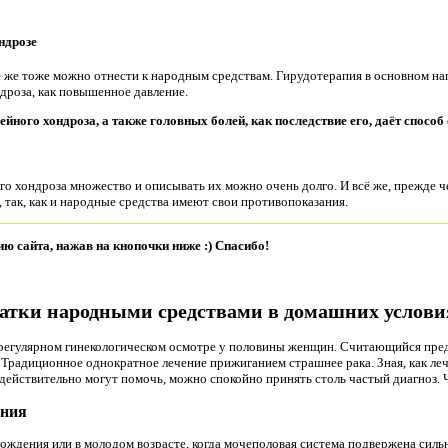
ндрозе
сё же тоже можно отнести к народным средствам. Гирудотерапия в основном на
дроза, как повышенное давление.
йного хондроза, а также головных болей, как последствие его, даёт способ
о хондроза множество и описывать их можно очень долго. И всё же, прежде ч
у, так, как и народные средства имеют свои противопоказания.
ию сайта, нажав на кнопочки ниже :) Спасибо!
атки народными средствами в домашних услови
 регулярном гинекологическом осмотре у половины женщин. Считающийся пред
Традиционное однократное лечение прижиганием страшнее рака. Зная, как ле
 действительно могут помочь, можно спокойно принять столь частый диагноз. 
ения
ождения или в молодом возрасте, когда мочеполовая система подвержена силь