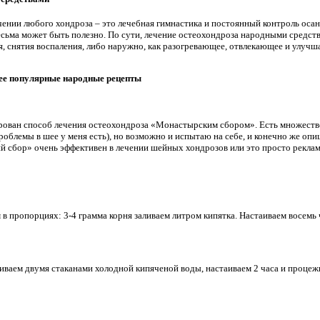
чении любого хондроза – это лечебная гимнастика и постоянный контроль оса
весьма может быть полезно. По сути, лечение остеохондроза народными средств
, снятия воспаления, либо наружно, как разогревающее, отвлекающее и улуч
ее популярные народные рецепты
рован способ лечения остеохондроза «Монастырским сбором». Есть множество
проблемы в шее у меня есть), но возможно и испытаю на себе, и конечно же опиш
ий сбор» очень эффективен в лечении шейных хондрозов или это просто реклам
м в пропорциях: 3-4 грамма корня заливаем литром кипятка. Настаиваем восем
иваем двумя стаканами холодной кипяченой воды, настаиваем 2 часа и проце