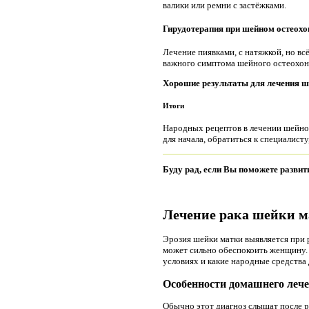
валики или ремни с застёжками.
Гирудотерапия при шейном остеохо
Лечение пиявками, с натяжкой, но в
важного симптома шейного остеохон
Хорошие результаты для лечения ше
Итоги
Народных рецептов в лечении шейног
для начала, обратиться к специалист
Буду рад, если Вы поможете развит
Лечение рака шейки м
Эрозия шейки матки выявляется при
может сильно обеспокоить женщину. 
условиях и какие народные средства
Особенности домашнего леч
Обычно этот диагноз слышат после р