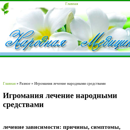
Главная
Главная
»
Разное
»
Игромания лечение народными средствами
Игромания лечение народными
средствами
лечение зависимости: причины, симптомы,