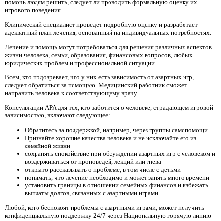
помочь людям решить, следует ли проводить формальную оценку их
игрового поведения.
Клинический специалист проведет подробную оценку и разработает
адекватный план лечения, основанный на индивидуальных потребностях.
Лечение и помощь могут потребоваться для решения различных аспектов
жизни человека, семьи, образования, финансовых вопросов, любых
юридических проблем и профессиональной ситуации.
Всем, кто подозревает, что у них есть зависимость от азартных игр,
следует обратиться за помощью. Медицинский работник сможет
направить человека к соответствующему врачу.
Консультации APA для тех, кто заботится о человеке, страдающем игровой
зависимостью, включают следующее:
Обратитесь за поддержкой, например, через группы самопомощи
Признайте хорошие качества человека и не исключайте его из
семейной жизни
сохранять спокойствие при обсуждении азартных игр с человеком и
воздерживаться от проповедей, лекций или гнева
открыто рассказывать о проблеме, в том числе с детьми
понимать, что лечение необходимо и может занять много времени
установить границы в отношении семейных финансов и избежать
выплаты долгов, связанных с азартными играми.
Любой, кого беспокоят проблемы с азартными играми, может получить
конфиденциальную поддержку 24/7 через Национальную горячую линию