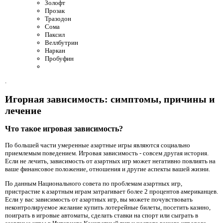
Золофт
Прозак
Тразодон
Сома
Паксил
Веллбутрин
Наркан
Пробуфин
.
Игорная зависимость: симптомы, причины и
лечение
Что такое игровая зависимость?
По большей части умеренные азартные игры являются социально
приемлемым поведением. Игровая зависимость - совсем другая история.
Если не лечить, зависимость от азартных игр может негативно повлиять на
ваше финансовое положение, отношения и другие аспекты вашей жизни.
По данным Национального совета по проблемам азартных игр,
пристрастие к азартным играм затрагивает более 2 процентов американцев.
Если у вас зависимость от азартных игр, вы можете почувствовать
неконтролируемое желание купить лотерейные билеты, посетить казино,
поиграть в игровые автоматы, сделать ставки на спорт или сыграть в