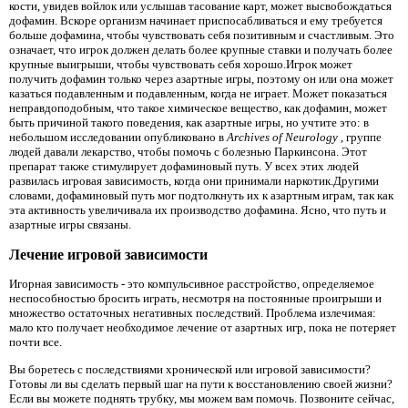
кости, увидев войлок или услышав тасование карт, может высвобождаться
дофамин. Вскоре организм начинает приспосабливаться и ему требуется
больше дофамина, чтобы чувствовать себя позитивным и счастливым. Это
означает, что игрок должен делать более крупные ставки и получать более
крупные выигрыши, чтобы чувствовать себя хорошо.Игрок может
получить дофамин только через азартные игры, поэтому он или она может
казаться подавленным и подавленным, когда не играет. Может показаться
неправдоподобным, что такое химическое вещество, как дофамин, может
быть причиной такого поведения, как азартные игры, но учтите это: в
небольшом исследовании опубликовано в
Archives of Neurology
, группе
людей давали лекарство, чтобы помочь с болезнью Паркинсона. Этот
препарат также стимулирует дофаминовый путь. У всех этих людей
развилась игровая зависимость, когда они принимали наркотик.Другими
словами, дофаминовый путь мог подтолкнуть их к азартным играм, так как
эта активность увеличивала их производство дофамина. Ясно, что путь и
азартные игры связаны.
Лечение игровой зависимости
Игорная зависимость - это компульсивное расстройство, определяемое
неспособностью бросить играть, несмотря на постоянные проигрыши и
множество остаточных негативных последствий. Проблема излечимая:
мало кто получает необходимое лечение от азартных игр, пока не потеряет
почти все.
Вы боретесь с последствиями хронической или игровой зависимости?
Готовы ли вы сделать первый шаг на пути к восстановлению своей жизни?
Если вы можете поднять трубку, мы можем вам помочь. Позвоните сейчас,