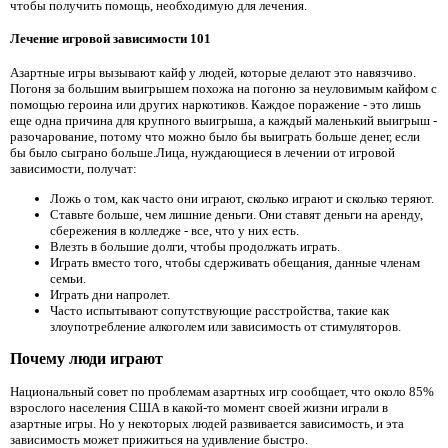
чтобы получить помощь, необходимую для лечения.
Лечение игровой зависимости 101
Азартные игры вызывают кайф у людей, которые делают это навязчиво.
Погоня за большим выигрышем похожа на погоню за неуловимым кайфом с
помощью героина или других наркотиков. Каждое поражение - это лишь
еще одна причина для крупного выигрыша, а каждый маленький выигрыш -
разочарование, потому что можно было бы выиграть больше денег, если
бы было сыграно больше.Лица, нуждающиеся в лечении от игровой
зависимости, получат:
Ложь о том, как часто они играют, сколько играют и сколько теряют.
Ставьте больше, чем лишние деньги. Они ставят деньги на аренду,
сбережения в колледже - все, что у них есть.
Влезть в большие долги, чтобы продолжать играть.
Играть вместо того, чтобы сдерживать обещания, данные членам
семьи.
Играть дни напролет.
Часто испытывают сопутствующие расстройства, такие как
злоупотребление алкоголем или зависимость от стимуляторов.
Почему люди играют
Национальный совет по проблемам азартных игр сообщает, что около 85%
взрослого населения США в какой-то момент своей жизни играли в
азартные игры. Но у некоторых людей развивается зависимость, и эта
зависимость может прижиться на удивление быстро.