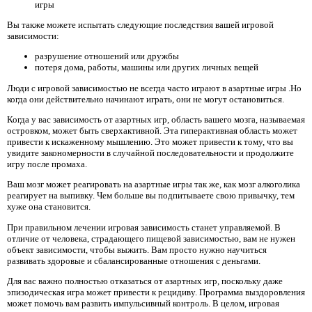
игры
Вы также можете испытать следующие последствия вашей игровой
зависимости:
разрушение отношений или дружбы
потеря дома, работы, машины или других личных вещей
Люди с игровой зависимостью не всегда часто играют в азартные игры .Но
когда они действительно начинают играть, они не могут остановиться.
Когда у вас зависимость от азартных игр, область вашего мозга, называемая
островком, может быть сверхактивной. Эта гиперактивная область может
привести к искаженному мышлению. Это может привести к тому, что вы
увидите закономерности в случайной последовательности и продолжите
игру после промаха.
Ваш мозг может реагировать на азартные игры так же, как мозг алкоголика
реагирует на выпивку. Чем больше вы подпитываете свою привычку, тем
хуже она становится.
При правильном лечении игровая зависимость станет управляемой. В
отличие от человека, страдающего пищевой зависимостью, вам не нужен
объект зависимости, чтобы выжить. Вам просто нужно научиться
развивать здоровые и сбалансированные отношения с деньгами.
Для вас важно полностью отказаться от азартных игр, поскольку даже
эпизодическая игра может привести к рецидиву. Программа выздоровления
может помочь вам развить импульсивный контроль. В целом, игровая