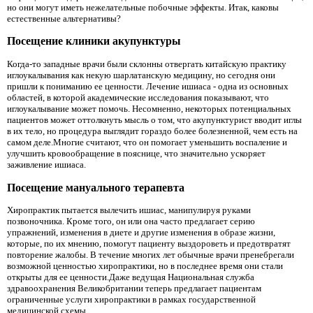
но они могут иметь нежелательные побочные эффекты. Итак, каковы
естественные альтернативы?
Посещение клиники акупунктуры
Когда-то западные врачи были склонны отвергать китайскую практику
иглоукалывания как некую шарлатанскую медицину, но сегодня они
пришли к пониманию ее ценности. Лечение ишиаса - одна из основных
областей, в которой академические исследования показывают, что
иглоукалывание может помочь. Несомненно, некоторых потенциальных
пациентов может оттолкнуть мысль о том, что акупунктурист вводит иглы
в их тело, но процедура выглядит гораздо более болезненной, чем есть на
самом деле.Многие считают, что он помогает уменьшить воспаление и
улучшить кровообращение в пояснице, что значительно ускоряет
заживление ишиаса.
Посещение мануального терапевта
Хиропрактик пытается вылечить ишиас, манипулируя руками
позвоночника. Кроме того, он или она часто предлагает серию
упражнений, изменения в диете и другие изменения в образе жизни,
которые, по их мнению, помогут пациенту выздороветь и предотвратят
повторение жалобы. В течение многих лет обычные врачи пренебрегали
возможной ценностью хиропрактики, но в последнее время они стали
открыты для ее ценности.Даже ведущая Национальная служба
здравоохранения Великобритании теперь предлагает пациентам
ограниченные услуги хиропрактики в рамках государственной
медицинской схемы.