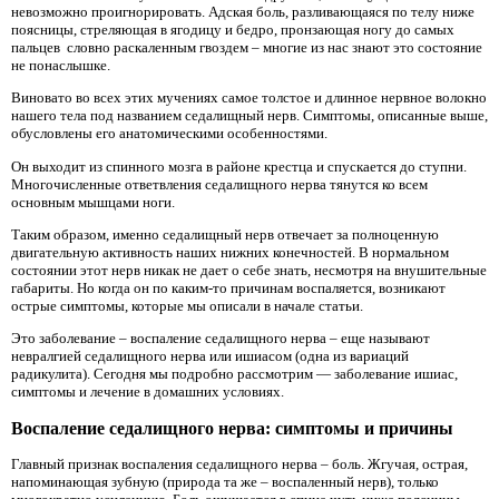
невозможно проигнорировать. Адская боль, разливающаяся по телу ниже
поясницы, стреляющая в ягодицу и бедро, пронзающая ногу до самых
пальцев словно раскаленным гвоздем – многие из нас знают это состояние
не понаслышке.
Виновато во всех этих мучениях самое толстое и длинное нервное волокно
нашего тела под названием седалищный нерв. Симптомы, описанные выше,
обусловлены его анатомическими особенностями.
Он выходит из спинного мозга в районе крестца и спускается до ступни.
Многочисленные ответвления седалищного нерва тянутся ко всем
основным мышцами ноги.
Таким образом, именно седалищный нерв отвечает за полноценную
двигательную активность наших нижних конечностей. В нормальном
состоянии этот нерв никак не дает о себе знать, несмотря на внушительные
габариты. Но когда он по каким-то причинам воспаляется, возникают
острые симптомы, которые мы описали в начале статьи.
Это заболевание – воспаление седалищного нерва – еще называют
невралгией седалищного нерва или ишиасом (одна из вариаций
радикулита). Сегодня мы подробно рассмотрим — заболевание ишиас,
симптомы и лечение в домашних условиях.
Воспаление седалищного нерва: симптомы и причины
Главный признак воспаления седалищного нерва – боль. Жгучая, острая,
напоминающая зубную (природа та же – воспаленный нерв), только