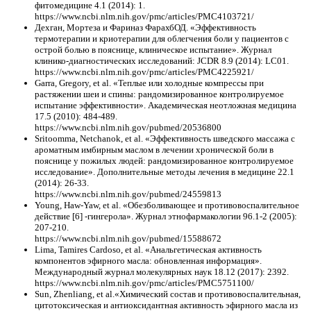
фитомедицине 4.1 (2014): 1.
https://www.ncbi.nlm.nih.gov/pmc/articles/PMC4103721/
Дехган, Мортеза и Фариназ ФарахбОД. «Эффективность
термотерапии и криотерапии для облегчения боли у пациентов с
острой болью в пояснице, клиническое испытание». Журнал
клинико-диагностических исследований: JCDR 8.9 (2014): LC01.
https://www.ncbi.nlm.nih.gov/pmc/articles/PMC4225921/
Garra, Gregory, et al. «Теплые или холодные компрессы при
растяжении шеи и спины: рандомизированное контролируемое
испытание эффективности». Академическая неотложная медицина
17.5 (2010): 484-489.
https://www.ncbi.nlm.nih.gov/pubmed/20536800
Sritoomma, Netchanok, et al. «Эффективность шведского массажа с
ароматным имбирным маслом в лечении хронической боли в
пояснице у пожилых людей: рандомизированное контролируемое
исследование». Дополнительные методы лечения в медицине 22.1
(2014): 26-33.
https://www.ncbi.nlm.nih.gov/pubmed/24559813
Young, Haw-Yaw, et al. «Обезболивающее и противовоспалительное
действие [6] -гингерола». Журнал этнофармакологии 96.1-2 (2005):
207-210.
https://www.ncbi.nlm.nih.gov/pubmed/15588672
Lima, Tamires Cardoso, et al. «Анальгетическая активность
компонентов эфирного масла: обновленная информация».
Международный журнал молекулярных наук 18.12 (2017): 2392.
https://www.ncbi.nlm.nih.gov/pmc/articles/PMC5751100/
Sun, Zhenliang, et al.«Химический состав и противовоспалительная,
цитотоксическая и антиоксидантная активность эфирного масла из