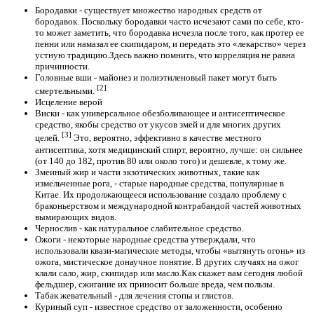
Бородавки - существует множество народных средств от
бородавок. Поскольку бородавки часто исчезают сами по себе, кто-
то может заметить, что бородавка исчезла после того, как протер ее
пенни или намазал ее скипидаром, и передать это «лекарство» через
устную традицию.Здесь важно помнить, что корреляция не равна
причинности.
Головные вши - майонез и полиэтиленовый пакет могут быть
[2]
смертельными.
Исцеление верой
Виски - как универсальное обезболивающее и антисептическое
средство, якобы средство от укусов змей и для многих других
[3]
целей.
Это, вероятно, эффективно в качестве местного
антисептика, хотя медицинский спирт, вероятно, лучше: он сильнее
(от 140 до 182, против 80 или около того) и дешевле, к тому же.
Змеиный жир и части экзотических животных, такие как
измельченные рога, - старые народные средства, популярные в
Китае. Их продолжающееся использование создало проблему с
браконьерством и международной контрабандой частей животных
вымирающих видов.
Чернослив - как натуральное слабительное средство.
Ожоги - некоторые народные средства утверждали, что
использовали квази-магические методы, чтобы «вытянуть огонь» из
ожога, мистическое донаучное понятие. В других случаях на ожог
клали сало, жир, скипидар или масло.Как скажет вам сегодня любой
фельдшер, сжигание их приносит больше вреда, чем пользы.
Табак жевательный - для лечения стопы и глистов.
Куриный суп - известное средство от заложенности, особенно