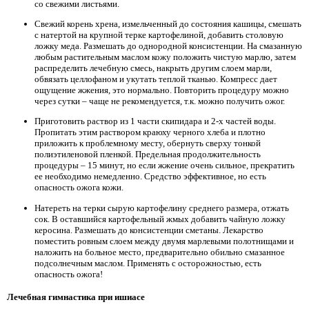
со свежими листьями.
Свежий корень хрена, измельченный до состояния кашицы, смешать
с натертой на крупной терке картофелиной, добавить столовую
ложку меда. Размешать до однородной консистенции. На смазанную
любым растительным маслом кожу положить чистую марлю, затем
распределить лечебную смесь, накрыть другим слоем марли,
обвязать целлофаном и укутать теплой тканью. Компресс дает
ощущение жжения, это нормально. Повторить процедуру можно
через сутки – чаще не рекомендуется, т.к. можно получить ожог.
Приготовить раствор из 1 части скипидара и 2-х частей воды.
Пропитать этим раствором краюху черного хлеба и плотно
приложить к проблемному месту, обернуть сверху тонкой
полиэтиленовой пленкой. Предельная продолжительность
процедуры – 15 минут, но если жжение очень сильное, прекратить
ее необходимо немедленно. Средство эффективное, но есть
опасность ожога кожи.
Натереть на терки сырую картофелину среднего размера, отжать
сок. В оставшийся картофельный жмых добавить чайную ложку
керосина. Размешать до консистенции сметаны. Лекарство
поместить ровным слоем между двумя марлевыми полотнищами и
наложить на больное место, предварительно обильно смазанное
подсолнечным маслом. Применять с осторожностью, есть
опасность ожога!
Лечебная гимнастика при ишиасе