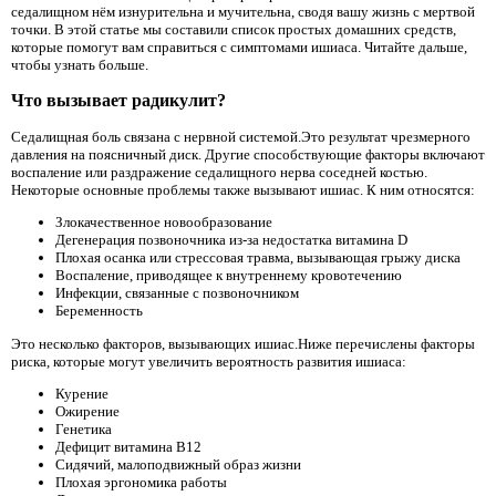
седалищном нём изнурительна и мучительна, сводя вашу жизнь с мертвой
точки. В этой статье мы составили список простых домашних средств,
которые помогут вам справиться с симптомами ишиаса. Читайте дальше,
чтобы узнать больше.
Что вызывает радикулит?
Седалищная боль связана с нервной системой.Это результат чрезмерного
давления на поясничный диск. Другие способствующие факторы включают
воспаление или раздражение седалищного нерва соседней костью.
Некоторые основные проблемы также вызывают ишиас. К ним относятся:
Злокачественное новообразование
Дегенерация позвоночника из-за недостатка витамина D
Плохая осанка или стрессовая травма, вызывающая грыжу диска
Воспаление, приводящее к внутреннему кровотечению
Инфекции, связанные с позвоночником
Беременность
Это несколько факторов, вызывающих ишиас.Ниже перечислены факторы
риска, которые могут увеличить вероятность развития ишиаса:
Курение
Ожирение
Генетика
Дефицит витамина B12
Сидячий, малоподвижный образ жизни
Плохая эргономика работы