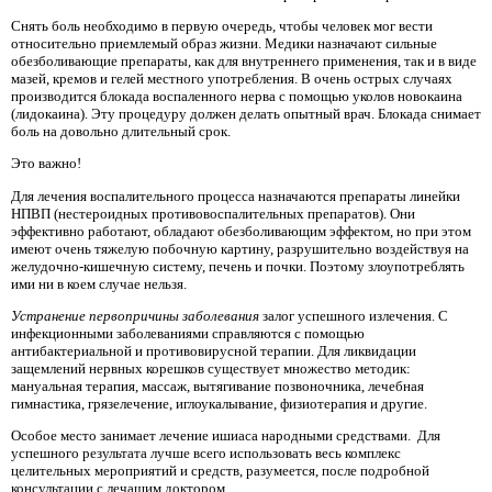
Снять боль необходимо в первую очередь, чтобы человек мог вести
относительно приемлемый образ жизни. Медики назначают сильные
обезболивающие препараты, как для внутреннего применения, так и в виде
мазей, кремов и гелей местного употребления. В очень острых случаях
производится блокада воспаленного нерва с помощью уколов новокаина
(лидокаина). Эту процедуру должен делать опытный врач. Блокада снимает
боль на довольно длительный срок.
Это важно!
Для лечения воспалительного процесса назначаются препараты линейки
НПВП (нестероидных противовоспалительных препаратов). Они
эффективно работают, обладают обезболивающим эффектом, но при этом
имеют очень тяжелую побочную картину, разрушительно воздействуя на
желудочно-кишечную систему, печень и почки. Поэтому злоупотреблять
ими ни в коем случае нельзя.
Устранение первопричины заболевания
залог успешного излечения. С
инфекционными заболеваниями справляются с помощью
антибактериальной и противовирусной терапии. Для ликвидации
защемлений нервных корешков существует множество методик:
мануальная терапия, массаж, вытягивание позвоночника, лечебная
гимнастика, грязелечение, иглоукалывание, физиотерапия и другие.
Особое место занимает лечение ишиаса народными средствами. Для
успешного результата лучше всего использовать весь комплекс
целительных мероприятий и средств, разумеется, после подробной
консультации с лечащим доктором.