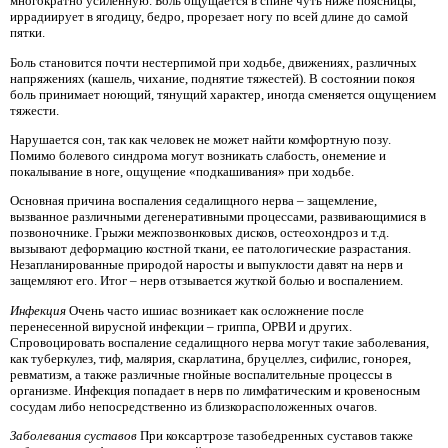
многократно усиленную. Боль ощущается в спине чуть ниже поясницы,
иррадиирует в ягодицу, бедро, прорезает ногу по всей длине до самой
пятки.
Боль становится почти нестерпимой при ходьбе, движениях, различных
напряжениях (кашель, чихание, поднятие тяжестей). В состоянии покоя
боль принимает ноющий, тянущий характер, иногда сменяется ощущением
тяжести.
Нарушается сон, так как человек не может найти комфортную позу.
Помимо болевого синдрома могут возникать слабость, онемение и
покалывание в ноге, ощущение «подкашивания» при ходьбе.
Основная причина воспаления седалищного нерва – защемление,
вызванное различными дегенеративными процессами, развивающимися в
позвоночнике. Грыжи межпозвонковых дисков, остеохондроз и т.д.
вызывают деформацию костной ткани, ее патологические разрастания.
Незапланированные природой наросты и выпуклости давят на нерв и
защемляют его. Итог – нерв отзывается жуткой болью и воспалением.
Инфекция
Очень часто ишиас возникает как осложнение после
перенесенной вирусной инфекции – гриппа, ОРВИ и других.
Спровоцировать воспаление седалищного нерва могут такие заболевания,
как туберкулез, тиф, малярия, скарлатина, бруцеллез, сифилис, гонорея,
ревматизм, а также различные гнойные воспалительные процессы в
организме. Инфекция попадает в нерв по лимфатическим и кровеносным
сосудам либо непосредственно из близкорасположенных очагов.
Заболевания суставов
При коксартрозе тазобедренных суставов также