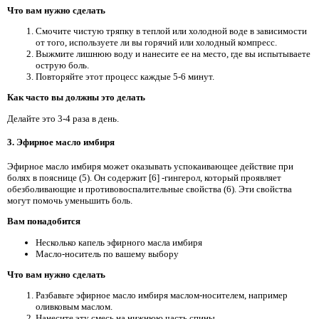
Что вам нужно сделать
Смочите чистую тряпку в теплой или холодной воде в зависимости
от того, используете ли вы горячий или холодный компресс.
Выжмите лишнюю воду и нанесите ее на место, где вы испытываете
острую боль.
Повторяйте этот процесс каждые 5-6 минут.
Как часто вы должны это делать
Делайте это 3-4 раза в день.
3. Эфирное масло имбиря
Эфирное масло имбиря может оказывать успокаивающее действие при
болях в пояснице (5). Он содержит [6] -гингерол, который проявляет
обезболивающие и противовоспалительные свойства (6). Эти свойства
могут помочь уменьшить боль.
Вам понадобится
Несколько капель эфирного масла имбиря
Масло-носитель по вашему выбору
Что вам нужно сделать
Разбавьте эфирное масло имбиря маслом-носителем, например
оливковым маслом.
Нанесите эту смесь на нижнюю часть спины.