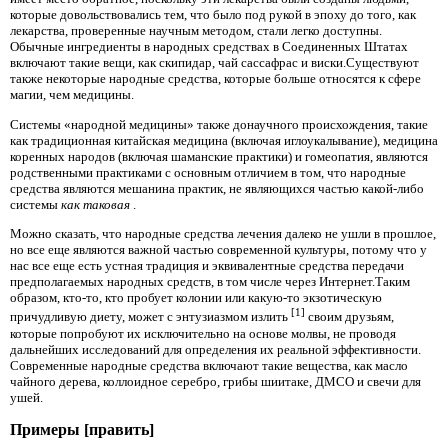
которые довольствовались тем, что было под рукой в ​​эпоху до того, как
лекарства, проверенные научным методом, стали легко доступны.
Обычные ингредиенты в народных средствах в Соединенных Штатах
включают такие вещи, как скипидар, чай сассафрас и виски.Существуют
также некоторые народные средства, которые больше относятся к сфере
магии, чем медицины.
Системы «народной медицины» также донаучного происхождения, такие
как традиционная китайская медицина (включая иглоукалывание), медицина
коренных народов (включая шаманские практики) и гомеопатия, являются
родственными практиками с основным отличием в том, что народные
средства являются мешанина практик, не являющихся частью какой-либо
системы
как таковая
.
Можно сказать, что народные средства лечения далеко не ушли в прошлое,
но все еще являются важной частью современной культуры, потому что у
нас все еще есть устная традиция и эквивалентные средства передачи
предполагаемых народных средств, в том числе через Интернет.Таким
образом, кто-то, кто пробует колонии или какую-то экзотическую
[1]
причудливую диету, может с энтузиазмом излить
своим друзьям,
которые попробуют их исключительно на основе молвы, не проводя
дальнейших исследований для определения их реальной эффективности.
Современные народные средства включают такие вещества, как масло
чайного дерева, коллоидное серебро, грибы шиитаке, ДМСО и свечи для
ушей.
Примеры [править]