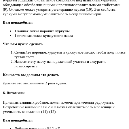
Куркума содержит биоактивное соединение под названием куркумин,
обладающее обезболивающими и противовоспалительными свойствами
(9). Он также может ускорить регенерацию нервов (10). Эти свойства
куркумы могут помочь уменьшить боль в седалищном нерве.
Вам понадобится
1 чайная ложка порошка куркумы
1 столовая ложка кунжутного масла
Что вам нужно сделать
Смешайте порошок куркумы и кунжутное масло, чтобы получилась
густая паста.
Нанесите эту пасту на пораженный участок и аккуратно
помассируйте.
Как часто вы должны это делать
Делайте это как минимум 2 раза в день.
6. Витамины
Прием витаминных добавок может помочь при лечении радикулита.
Потребление витаминов B12 и D может облегчить боль в пояснице и
уменьшить воспаление (11), (12).
Вам понадобятся
Добавки витаминов B12 и D