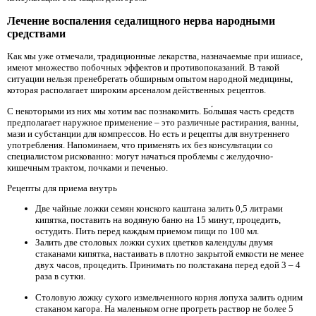
Лечение воспаления седалищного нерва народными
средствами
Как мы уже отмечали, традиционные лекарства, назначаемые при ишиасе,
имеют множество побочных эффектов и противопоказаний. В такой
ситуации нельзя пренебрегать обширным опытом народной медицины,
которая располагает широким арсеналом действенных рецептов.
С некоторыми из них мы хотим вас познакомить. Бо́льшая часть средств
предполагает наружное применение – это различные растирания, ванны,
мази и субстанции для компрессов. Но есть и рецепты для внутреннего
употребления. Напоминаем, что применять их без консультации со
специалистом рискованно: могут начаться проблемы с желудочно-
кишечным трактом, почками и печенью.
Рецепты для приема внутрь
Две чайные ложки семян конского каштана залить 0,5 литрами
кипятка, поставить на водяную баню на 15 минут, процедить,
остудить. Пить перед каждым приемом пищи по 100 мл.
Залить две столовых ложки сухих цветков календулы двумя
стаканами кипятка, настаивать в плотно закрытой емкости не менее
двух часов, процедить. Принимать по полстакана перед едой 3 – 4
раза в сутки.
Столовую ложку сухого измельченного корня лопуха залить одним
стаканом кагора. На маленьком огне прогреть раствор не более 5