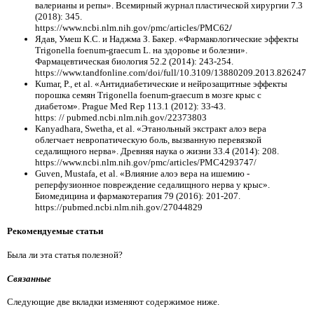
валерианы и репы». Всемирный журнал пластической хирургии 7.3
(2018): 345.
https://www.ncbi.nlm.nih.gov/pmc/articles/PMC62
/
Ядав, Умеш К.С. и Наджма З. Бакер. «Фармакологические эффекты
Trigonella foenum-graecum L. на здоровье и болезни».
Фармацевтическая биология 52.2 (2014): 243-254.
https://www.tandfonline.com/doi/full/10.3109/13880209.2013.826247
Kumar, P., et al. «Антидиабетические и нейрозащитные эффекты
порошка семян Trigonella foenum-graecum в мозге крыс с
диабетом». Prague Med Rep 113.1 (2012): 33-43.
https: // pubmed.ncbi.nlm.nih.gov/22373803
Kanyadhara, Swetha, et al. «Этанольный экстракт алоэ вера
облегчает невропатическую боль, вызванную перевязкой
седалищного нерва». Древняя наука о жизни 33.4 (2014): 208.
https://www.ncbi.nlm.nih.gov/pmc/articles/PMC4293747/
Guven, Mustafa, et al. «Влияние алоэ вера на ишемию -
реперфузионное повреждение седалищного нерва у крыс».
Биомедицина и фармакотерапия 79 (2016): 201-207.
https://pubmed.ncbi.nlm.nih.gov/27044829
Рекомендуемые статьи
Была ли эта статья полезной?
Связанные
Следующие две вкладки изменяют содержимое ниже.