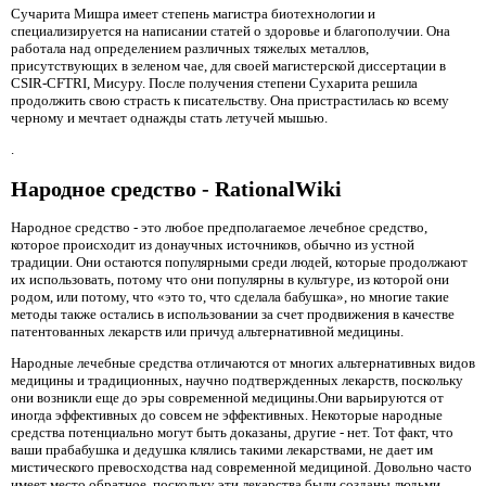
Сучарита Мишра имеет степень магистра биотехнологии и
специализируется на написании статей о здоровье и благополучии. Она
работала над определением различных тяжелых металлов,
присутствующих в зеленом чае, для своей магистерской диссертации в
CSIR-CFTRI, Мисуру. После получения степени Сухарита решила
продолжить свою страсть к писательству. Она пристрастилась ко всему
черному и мечтает однажды стать летучей мышью.
.
Народное средство - RationalWiki
Народное средство
- это любое предполагаемое лечебное средство,
которое происходит из донаучных источников, обычно из устной
традиции. Они остаются популярными среди людей, которые продолжают
их использовать, потому что они популярны в культуре, из которой они
родом, или потому, что «это то, что сделала бабушка», но многие такие
методы также остались в использовании за счет продвижения в качестве
патентованных лекарств или причуд альтернативной медицины.
Народные лечебные средства отличаются от многих альтернативных видов
медицины и традиционных, научно подтвержденных лекарств, поскольку
они возникли еще до эры современной медицины.Они варьируются от
иногда эффективных до совсем не эффективных. Некоторые народные
средства потенциально могут быть доказаны, другие - нет. Тот факт, что
ваши прабабушка и дедушка клялись такими лекарствами, не дает им
мистического превосходства над современной медициной. Довольно часто
имеет место обратное, поскольку эти лекарства были созданы людьми,