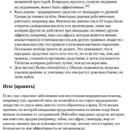
вызванной простудой. Безвреден, вкусен и, согласно недавним
[4]
исследованиям, может быть эффективным.
Кора дерева - традиционное средство от лихорадки от древней
Греции до племен пуэбло. Некоторые деревья действительно
работают, например ива. Фактически, именно так в 19
годах были
открыты салициловая кислота и ее производные, такие как
аспирин.Другие не действуют при лихорадке, но имеют другие
эффекты, например, кора сассафраса, которая является мягким
анальгетиком (и отличным вкусом для других травяных лекарств с
ужасным вкусом), что привело к полезным научным открытиям.
Остальные вообще ничего не делают. Это показывает, что в
народных средствах часто есть что-то, но если это так, они, как
правило, становятся научными средствами, а затем улучшаются.
Таблетка аспирина работает лучше, чем кусок коры ивы.
Док-листья (
Rumex obtusifolius
). Обычно появляются, когда вас
ужалила крапива, и, учитывая, что они растут довольно близко, их
легко найти.
Итог [править]
Если у вас серьезное заболевание или неотложная медицинская помощь,
например укус ядовитой змеи, не полагайтесь на старое прадедовское
лекарство от укуса змеи; вместо этого обратитесь к врачу. Есть веская
причина, по которой ожидаемая продолжительность жизни тогда была
меньше половины от сегодняшней. Избегайте народных средств, которые,
как известно, вредны (например, табак, сассафрас, скипидар, жир от
ожогов, змеиное масло и неизвестно что еще, потому что в старину его
безопасность или эффективность не проверялась).