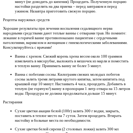
минут (не доводить до кипения). Процедить. Полученную порцию
настойки разделить на два приема – перед завтраком и перед
ужином. Назавтра приготовить свежую порцию.
Рецепты наружных средств
Хорошие результаты при лечении воспаления седалищного нерва
народными средствами дают теплые ванны с отварами трав. Но помните:
лежание в горячей ванне противопоказано пациентам с сердечными
патологиями, варикозом и женщинам с гинекологическими заболеваниями.
Консультируйтесь с врачами!
Ванна с хреном. Свежий корень хрена весом около 100 граммов
измельчить в мясорубке, выложить в мешочек из марли и поместить
в теплую ванну. Принимать ванну не более 5 минут.
Ванна с побегами сосны. Килограмм свежих молодых побегов
сосны залить тремя литрами крутого кипятка, затем кипятить под
крышкой еще 10 минут. Настаивать 4 часа, процедить. Добавить в
теплую (не горячую!) ванну в пропорции 1 литр отвара на 15 литров
воды. Процедура не должна продолжаться дольше 15 минут.
Растирания
Сухие цветки акации белой (100г) залить 300 г водки, закрыть,
поставить в теплое место на 7 суток. Затем процедить. Втирать
настойку в больные места по необходимости.
Сухие цветки белой сирени (2 столовых ложки) залить 300 мл