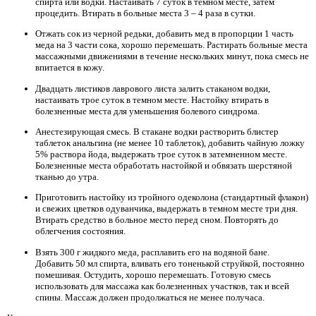
спирта или водки. Настаивать 7 суток в темном месте, затем
процедить. Втирать в больные места 3 – 4 раза в сутки.
Отжать сок из черной редьки, добавить мед в пропорции 1 часть
меда на 3 части сока, хорошо перемешать. Растирать больные места
массажными движениями в течение нескольких минут, пока смесь не
впитается в кожу.
Двадцать листиков лаврового листа залить стаканом водки,
настаивать трое суток в темном месте. Настойку втирать в
болезненные места для уменьшения болевого синдрома.
Анестезирующая смесь. В стакане водки растворить блистер
таблеток анальгина (не менее 10 таблеток), добавить чайную ложку
5% раствора йода, выдержать трое суток в затемненном месте.
Болезненные места обработать настойкой и обвязать шерстяной
тканью до утра.
Приготовить настойку из тройного одеколона (стандартный флакон)
и свежих цветков одуванчика, выдержать в темном месте три дня.
Втирать средство в больное место перед сном. Повторять до
облегчения состояния.
Взять 300 г жидкого меда, расплавить его на водяной бане.
Добавить 50 мл спирта, вливать его тоненькой струйкой, постоянно
помешивая. Остудить, хорошо перемешать. Готовую смесь
использовать для массажа как болезненных участков, так и всей
спины. Массаж должен продолжаться не менее получаса.