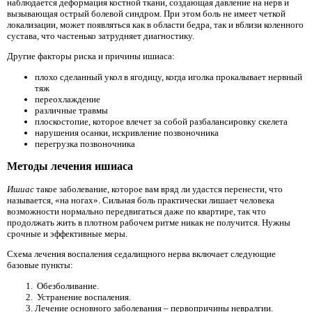
наблюдается деформация костной ткани, создающая давление на нерв и
вызывающая острый болевой синдром. При этом боль не имеет четкой
локализации, может появляться как в области бедра, так и вблизи коленного
сустава, что частенько затрудняет диагностику.
Другие факторы риска и причины ишиаса:
плохо сделанный укол в ягодицу, когда иголка прокалывает нервный
тяж
переохлаждение
различные травмы
плоскостопие, которое влечет за собой разбалансировку скелета
нарушения осанки, искривление позвоночника
перегрузка позвоночника
Методы лечения ишиаса
Ишиас
такое заболевание, которое вам вряд ли удастся перенести, что
называется, «на ногах». Сильная боль практически лишает человека
возможности нормально передвигаться даже по квартире, так что
продолжать жить в плотном рабочем ритме никак не получится. Нужны
срочные и эффективные меры.
Схема лечения воспаления седалищного нерва включает следующие
базовые пункты:
Обезболивание.
Устранение воспаления.
Лечение основного заболевания – первопричины невралгии.