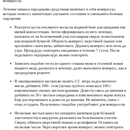
Компрессы
Лечение ишиаса народными средствами включает в себя компрессы,
которые помогут значительно улучшить состояние и уменьшить болевые
ощущения.
Разогреть кусок пчелиного воска на водяной бане для придания ему
мягкой консистенции. Затем сформировать из него лепешку,
наложить ее на болезненный участок накрыв сверху полиэтиленом
или вощеной бумагой. Обернуть компресс шерстяной тканью или
проложить слоем ваты, забинтовать. Держать компресс всю ночь до
утра. Процедуру повторять ежедневно в течение 7 суток. После
недельного перерыва курс можно повторить.
Замесить подобие теста из одного стакана муки и столовой ложки
жидкого меда, раскатать в лепешку, далее выполнить компресс, как в
предыдущем рецепте.
В эмалированную кастрюлю налить 1/2 литра подсолнечного
масла, добавить 100г соли (лучше грубого помола) и 100 г
измельченных свежих листьев крапивы. Довести смесь до кипения и
добавить по 50 г листьев смородины и измельченного корня лопуха.
Еще раз перемешать и довести до кипения. Не кипятить, снять с
огня, остудить. Полученное снадобье употребляют для компрессов.
Несколько листьев капусты ошпарить кипятком (для бо́льшей
эластичности) и аккуратно разложить на болезненном участке.
Сверху обвязать шерстяной тканью и целлофаном. Оставить на
несколько часов. Через короткое время компресс можно повторить