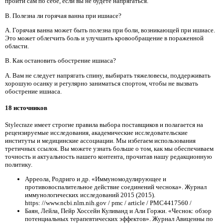
пройти сам по себе, если вы не будете напрягаться.
В. Полезна ли горячая ванна при ишиасе?
A. Горячая ванна может быть полезна при боли, возникающей при ишиасе.
Это может облегчить боль и улучшить кровообращение в пораженной
области.
В. Как остановить обострение ишиаса?
A. Вам не следует напрягать спину, выбирать тяжеловесы, поддерживать
хорошую осанку и регулярно заниматься спортом, чтобы не вызвать
обострение ишиаса.
18 источников
Stylecraze имеет строгие правила выбора поставщиков и полагается на
рецензируемые исследования, академические исследовательские
институты и медицинские ассоциации. Мы избегаем использования
третичных ссылок. Вы можете узнать больше о том, как мы обеспечиваем
точность и актуальность нашего контента, прочитав нашу редакционную
политику.
Арреола, Родриго и др. «Иммуномодулирующее и
противовоспалительное действие соединений чеснока». Журнал
иммунологических исследований 2015 (2015).
https: //www.ncbi.nlm.nih.gov / pmc / article / PMC4417560 /
Баян, Лейла, Пейр Хоссейн Куливанд и Али Горжи. «Чеснок: обзор
потенциальных терапевтических эффектов». Журнал Авиценны по