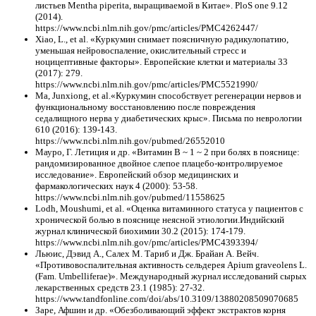
листьев Mentha piperita, выращиваемой в Китае». PloS one 9.12
(2014).
https://www.ncbi.nlm.nih.gov/pmc/articles/PMC4262447/
Xiao, L., et al. «Куркумин снимает поясничную радикулопатию,
уменьшая нейровоспаление, окислительный стресс и
ноцицептивные факторы». Европейские клетки и материалы 33
(2017): 279.
https://www.ncbi.nlm.nih.gov/pmc/articles/PMC5521990/
Ma, Junxiong, et al.«Куркумин способствует регенерации нервов и
функциональному восстановлению после повреждения
седалищного нерва у диабетических крыс». Письма по неврологии
610 (2016): 139-143.
https://www.ncbi.nlm.nih.gov/pubmed/26552010
Мауро, Г. Летиция и др. «Витамин B ~ 1 ~ 2 при болях в пояснице:
рандомизированное двойное слепое плацебо-контролируемое
исследование». Европейский обзор медицинских и
фармакологических наук 4 (2000): 53-58.
https://www.ncbi.nlm.nih.gov/pubmed/11558625
Lodh, Moushumi, et al. «Оценка витаминного статуса у пациентов с
хронической болью в пояснице неясной этиологии.Индийский
журнал клинической биохимии 30.2 (2015): 174-179.
https://www.ncbi.nlm.nih.gov/pmc/articles/PMC4393394/
Льюис, Дэвид А., Салех М. Тариб и Дж. Брайан А. Вейч.
«Противовоспалительная активность сельдерея Apium graveolens L.
(Fam. Umbelliferae)». Международный журнал исследований сырых
лекарственных средств 23.1 (1985): 27-32.
https://www.tandfonline.com/doi/abs/10.3109/13880208509070685
Заре, Афшин и др. «Обезболивающий эффект экстрактов корня