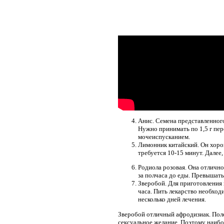
Анис. Семена представленног
Нужно принимать по 1,5 г пе
мочеиспусканием.
Лимонник китайский. Он хорош
требуется 10-15 минут. Далее,
Родиола розовая. Она отлично
за полчаса до еды. Превышать
Зверобой. Для приготовления 
часа. Пить лекарство необход
несколько дней лечения.
Зверобой отличный афродизиак. Поло
сексуальное желание. Поэтому наибо