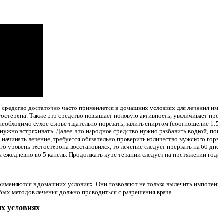
 средство достаточно часто применяется в домашних условиях для лечения им
остерона. Также это средство повышает половую активность, увеличивает про
необходимо сухое сырье тщательно порезать, залить спиртом (соотношение 1:5
ь нужно встряхивать. Далее, это народное средство нужно разбавить водкой, п
 начинать лечение, требуется обязательно проверить количество мужского гормо
ого уровень тестостерона восстановился, то лечение следует прервать на 60 д
ежедневно по 5 капель. Продолжать курс терапии следует на протяжении год
именяются в домашних условиях. Они позволяют не только вылечить импотен
бых методов лечения должно проводиться с разрешения врача.
х условиях