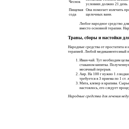
Чеснок
условиях должно 21 день. 
Пищевая
Она помогает излечить пр
сода
щелочных ванн.
Любое народное средство для
вместо основной терапии. На
Травы, сборы и настойки дл
Народные средства от простатита и 
терапией. Любой медикаментозный пр
Иван-чай. Тут необходим целы
стаканом кипятка. Полученну
месячный перерыв.
Аир. На 100 г нужно 1 л водк
требуется в 3 приема по 1 ст. л
Мята, клевер и крапива. Сырье
настоялось, его следует проце
Народные средства для лечения неду