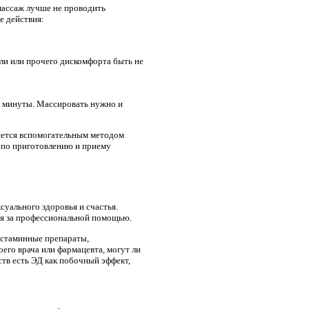
массаж лучше не проводить
е действия:
оли или прочего дискомфорта быть не
2 минуты. Массировать нужно и
ляется вспомогательным методом
ю по приготовлению и приему
суального здоровья и счастья.
ся за профессиональной помощью.
гистаминные препараты,
его врача или фармацевта, могут ли
тв есть ЭД как побочный эффект,