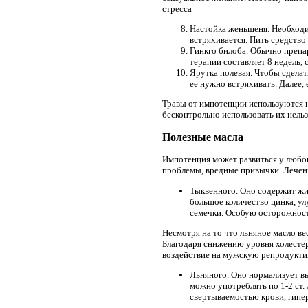
стресса
Настойка женьшеня. Необходим
встряхивается. Пить средство 
Гинкго билоба. Обычно препа
терапии составляет 8 недель, 
Ярутка полевая. Чтобы сделат
ее нужно встряхивать. Далее, 
Травы от импотенции используются 
бесконтрольно использовать их нельз
Полезные масла
Импотенция может развиться у любог
проблемы, вредные привычки. Лечен
Тыквенного. Оно содержит жи
большое количество цинка, у
семечки. Особую осторожност
Несмотря на то что льняное масло ве
Благодаря снижению уровня холесте
воздействие на мужскую репродукт
Льняного. Оно нормализует в
можно употреблять по 1-2 ст. 
свертываемостью крови, гипе