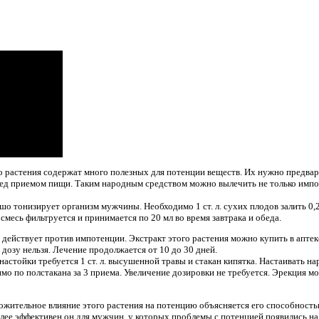
о растения содержат много полезных для потенции веществ. Их нужно предвар
ред приемом пищи. Таким народным средством можно вылечить не только импо
о тонизирует организм мужчины. Необходимо 1 ст. л. сухих плодов залить 0,2
 смесь фильтруется и принимается по 20 мл во время завтрака и обеда.
 действует против импотенции. Экстракт этого растения можно купить в аптеке
 дозу нельзя. Лечение продолжается от 10 до 30 дней.
настойки требуется 1 ст. л. высушенной травы и стакан кипятка. Настаивать на
имо по полстакана за 3 приема. Увеличение дозировки не требуется. Эрекция м
жительное влияние этого растения на потенцию объясняется его способность
лее эффективен он для мужчин, у которых проблемы с потенцией появились на