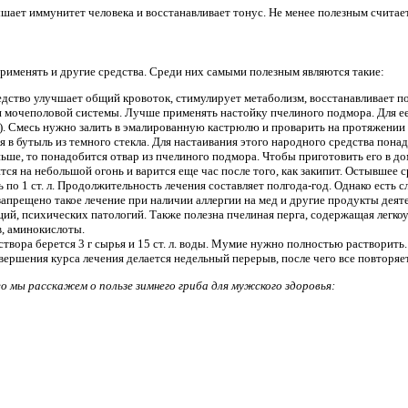
шает иммунитет человека и восстанавливает тонус. Не менее полезным считае
применять и другие средства. Среди них самыми полезным являются такие:
дство улучшает общий кровоток, стимулирует метаболизм, восстанавливает п
мочеполовой системы. Лучше применять настойку пчелиного подмора. Для ее
а). Смесь нужно залить в эмалированную кастрюлю и проварить на протяжении
я в бутыль из темного стекла. Для настаивания этого народного средства пона
раньше, то понадобится отвар из пчелиного подмора. Чтобы приготовить его в д
ится на небольшой огонь и варится еще час после того, как закипит. Остывшее
ь по 1 ст. л. Продолжительность лечения составляет полгода-год. Однако есть 
запрещено такое лечение при наличии аллергии на мед и другие продукты деят
ий, психических патологий. Также полезна пчелиная перга, содержащая легкоу
, аминокислоты.
твора берется 3 г сырья и 15 ст. л. воды. Мумие нужно полностью растворить. 
вершения курса лечения делается недельный перерыв, после чего все повторяет
о мы расскажем о пользе зимнего гриба для мужского здоровья: