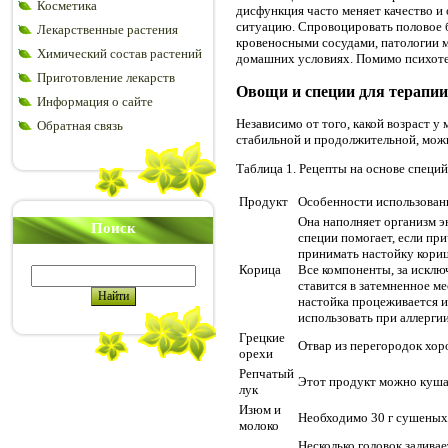
Косметика
дисфункция часто меняет качество и 
ситуацию. Спровоцировать половое 
Лекарственные растения
кровеносными сосудами, патологии м
Химический состав растений
домашних условиях. Помимо психоте
Приготовление лекарств
Овощи и специи для терапии
Информация о сайте
Независимо от того, какой возраст 
Обратная связь
стабильной и продолжительной, мож
Таблица 1. Рецепты на основе специ
Продукт
Особенности использован
Она наполняет организм э
Поиск
специи помогает, если пр
принимать настойку корицы
Корица
Все компоненты, за исключ
ставится в затемненное ме
настойка процеживается и
использовать при аллергии
Грецкие
Отвар из перегородок хор
орехи
Репчатый
Этот продукт можно кушат
лук
Изюм и
Необходимо 30 г сушеных я
молоко
Несколько головок заливае