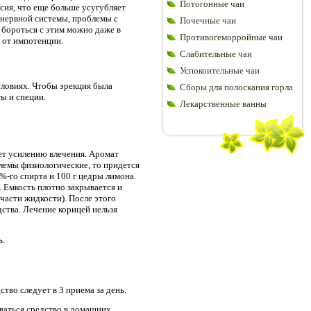
Потогонные чаи
ссия, что еще больше усугубляет
 нервной системы, проблемы с
Почечные чаи
бороться с этим можно даже в
Противогеморройные чаи
 от импотенции.
Слабительные чаи
Успокоительные чаи
словиях. Чтобы эрекция была
Сборы для полоскания горла
ы и специи.
Лекарственные ванны
ет усилению влечения. Аромат
лемы физиологические, то придется
0%-го спирта и 100 г цедры лимона.
. Емкость плотно закрывается и
 части жидкости). После этого
ства. Лечение корицей нельзя
ь.
тво следует в 3 приема за день.
иваться средство в домашних