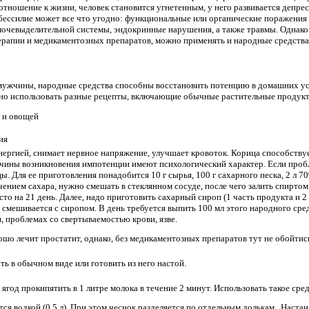
отношение к жизни, человек становится угнетенным, у него развивается депре
бессилие может все что угодно: функциональные или органические поражения
очевыделительной системы, эндокринные нарушения, а также травмы. Однако 
рапии и медикаментозных препаратов, можно применять и народные средства
у мужчины, народные средства способны восстановить потенцию в домашних у
но использовать разные рецепты, включающие обычные растительные продукт
й и овощей
ия
нергией, снимает нервное напряжение, улучшает кровоток. Корица способству
ичины возникновения импотенции имеют психологический характер. Если проб
. Для ее приготовления понадобится 10 г сырья, 100 г сахарного песка, 2 л 7
ением сахара, нужно смешать в стеклянном сосуде, после чего залить спиртом
сто на 21 день. Далее, надо приготовить сахарный сироп (1 часть продукта и 2
 смешивается с сиропом. В день требуется выпить 100 мл этого народного сред
, проблемах со свертываемостью крови, язве.
ошо лечит простатит, однако, без медикаментозных препаратов тут не обойтис
ь в обычном виде или готовить из него настой.
год прокипятить в 1 литре молока в течение 2 минут. Использовать такое средс
тся водкой (0,5 л). При этом чеснок разделяется по отдельным долькам. Наста