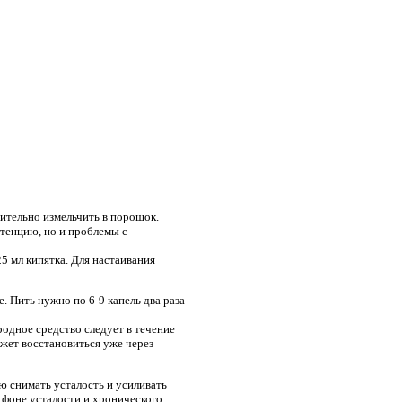
ительно измельчить в порошок.
тенцию, но и проблемы с
5 мл кипятка. Для настаивания
. Пить нужно по 6-9 капель два раза
родное средство следует в течение
ожет восстановиться уже через
ю снимать усталость и усиливать
 фоне усталости и хронического