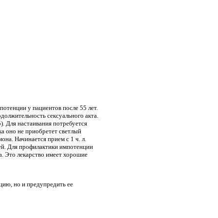
потенции у пациентов после 55 лет.
должительность сексуального акта.
). Для настаивания потребуется
ока оно не приобретет светлый
на. Начинается прием с 1 ч. л.
ней. Для профилактики импотенции
а. Это лекарство имеет хорошие
цию, но и предупредить ее