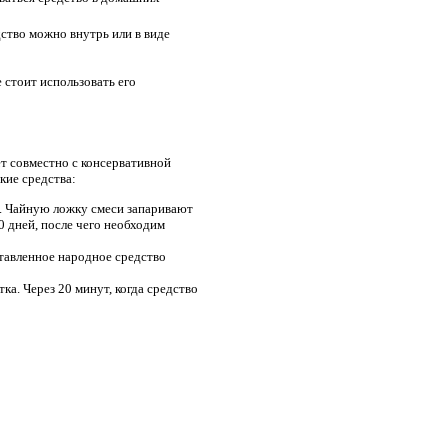
ство можно внутрь или в виде
стоит использовать его
т совместно с консервативной
кие средства:
е. Чайную ложку смеси запаривают
 дней, после чего необходим
ставленное народное средство
тка. Через 20 минут, когда средство