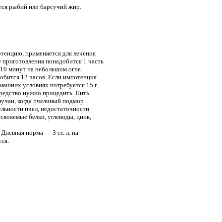
тся рыбий или барсучий жир.
отенцию, применяется для лечения
 приготовления понадобится 1 часть
 10 минут на небольшом огне.
добится 12 часов. Если импотенция
омашних условиях потребуется 15 г
 средство нужно процедить. Пить
случаи, когда пчелиный подмор
ельности пчел, недостаточности
свояемые белки, углеводы, цинк,
Дневная норма — 3 ст. л. на
ся.