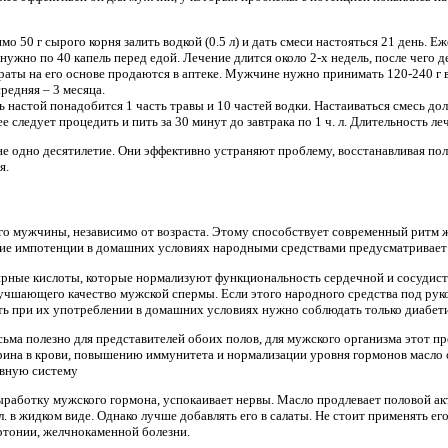
о 50 г сырого корня залить водкой (0.5 л) и дать смеси настояться 21 день. Е
нужно по 40 капель перед едой. Лечение длится около 2-х недель, после чего д
раты на его основе продаются в аптеке. Мужчине нужно принимать 120-240 г 
средняя – 3 месяца.
ь настой понадобится 1 часть травы и 10 частей водки. Настаиваться смесь д
ее следует процедить и пить за 30 минут до завтрака по 1 ч. л. Длительность ле
не одно десятилетие. Они эффективно устраняют проблему, восстанавливая п
я.
о мужчины, независимо от возраста. Этому способствует современный ритм ж
ие импотенции в домашних условиях народными средствами предусматривает 
рные кислоты, которые нормализуют функциональность сердечной и сосудисто
лучшающего качество мужской спермы. Если этого народного средства под рук
ь при их употреблении в домашних условиях нужно соблюдать только диабет
сьма полезно для представителей обоих полов, для мужского организма этот п
рина в крови, повышению иммунитета и нормализации уровня гормонов масло
ивную систему
ыработку мужского гормона, успокаивает нервы. Масло продлевает половой ак
л. в жидком виде. Однако лучше добавлять его в салаты. Не стоит применять е
ртонии, желчнокаменной болезни.