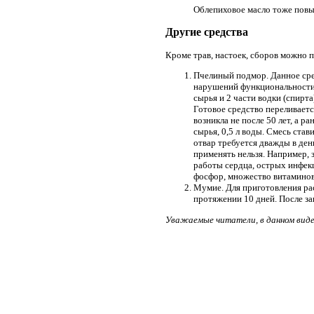
Облепиховое масло тоже повы
Другие средства
Кроме трав, настоек, сборов можно 
Пчелиный подмор. Данное сре
нарушений функциональности 
сырья и 2 части водки (спирт
Готовое средство переливаетс
возникла не после 50 лет, а 
сырья, 0,5 л воды. Смесь став
отвар требуется дважды в ден
применять нельзя. Например, 
работы сердца, острых инфекц
фосфор, множество витаминов
Мумие. Для приготовления рас
протяжении 10 дней. После за
Уважаемые читатели, в данном виде