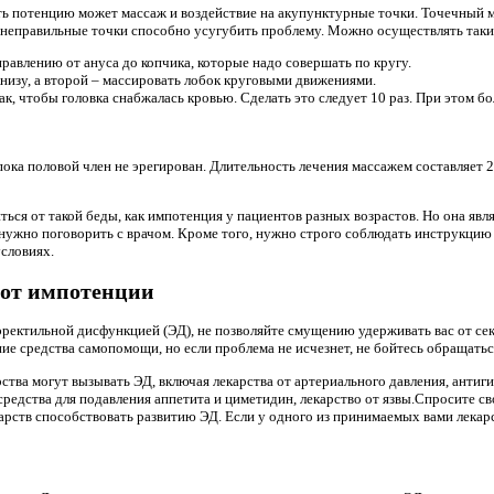
ть потенцию может массаж и воздействие на акупунктурные точки. Точечный 
а неправильные точки способно усугубить проблему. Можно осуществлять таки
равлению от ануса до копчика, которые надо совершать по кругу.
низу, а второй – массировать лобок круговыми движениями.
ак, чтобы головка снабжалась кровью. Сделать это следует 10 раз. При этом б
ока половой член не эрегирован. Длительность лечения массажем составляет 
ться от такой беды, как импотенция у пациентов разных возрастов. Но она яв
 нужно поговорить с врачом. Кроме того, нужно строго соблюдать инструкци
словиях.
 от импотенции
эректильной дисфункцией (ЭД), не позволяйте смущению удерживать вас от сек
 средства самопомощи, но если проблема не исчезнет, ​​не бойтесь обращать
ства могут вызывать ЭД, включая лекарства от артериального давления, анти
редства для подавления аппетита и циметидин, лекарство от язвы.Спросите сво
арств способствовать развитию ЭД. Если у одного из принимаемых вами лекарс