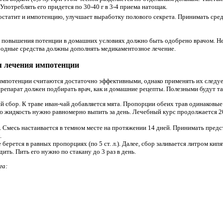
Употреблять его придется по 30-40 г в 3-4 приема натощак.
остатит и импотенцию, улучшает выработку полового секрета. Принимать сред
 повышения потенции в домашних условиях должно быть одобрено врачом. Не 
родные средства должны дополнять медикаментозное лечение.
я лечения импотенции
импотенции считаются достаточно эффективными, однако применять их следуе
епарат должен подбирать врач, как и домашние рецепты. Полезными будут та
й сбор. К траве иван-чай добавляется мята. Пропорции обеих трав одинаковы
ю жидкость нужно равномерно выпить за день. Лечебный курс продолжается 20
и. Смесь настаивается в темном месте на протяжении 14 дней. Принимать пред
.
 берется в равных пропорциях (по 5 ст. л.). Далее, сбор заливается литром кипя
дить. Пить его нужно по стакану до 3 раз в день.
га: