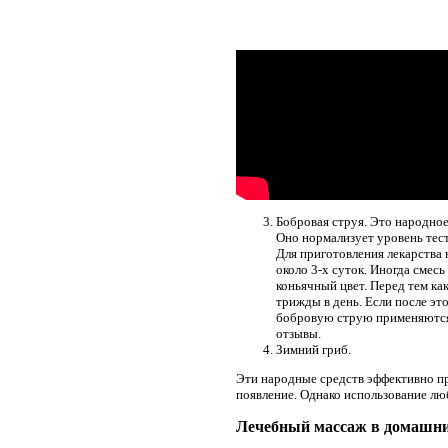
Бобровая струя. Это народное
Оно нормализует уровень тест
Для приготовления лекарства 
около 3-х суток. Иногда смес
коньячный цвет. Перед тем как
трижды в день. Если после эт
бобровую струю применяются 
отзывы.
Зимний гриб.
Эти народные средств эффективно пр
появление. Однако использование лю
Лечебный массаж в домашни