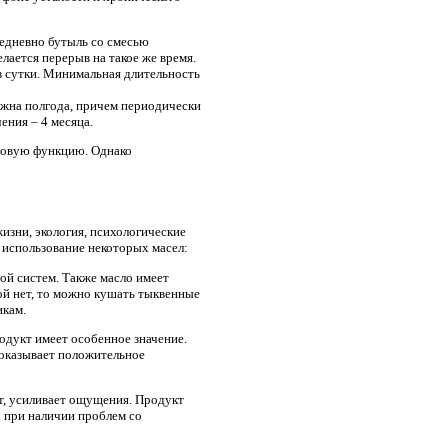
жедневно бутыль со смесью
елается перерыв на такое же время.
в сутки. Минимальная длительность
олжна полгода, причем периодически
чения – 4 месяца.
оловую функцию. Однако
изни, экология, психологические
использование некоторых масел:
й систем. Также масло имеет
ой нет, то можно кушать тыквенные
икам.
родукт имеет особенное значение.
 оказывает положительное
т, усиливает ощущения. Продукт
го при наличии проблем со