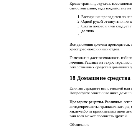
Кроме трав и продуктов, восстанови
самостоятельно, ведь воздействие н
Растирание проводится по нап
Одной рукой оттянуть яички к
Сжать половой член следует т
должно.
Все движения должны проводиться, п
крестцово-поясничный отдел.
Гомеопатия дает возможность избави
лечения. Решаясь на такую терапию,
лекарственных средств в домашних у
18 Домашние средства
Если вы страдаете импотенцией или 
Попробуйте описанные ниже домашние
Проверьте рецепты.
Различные лекар
антидепрессанты, транквилизаторы, с
какие-либо из принимаемых вами лек
ваш врач может прописать другой.
Объявление