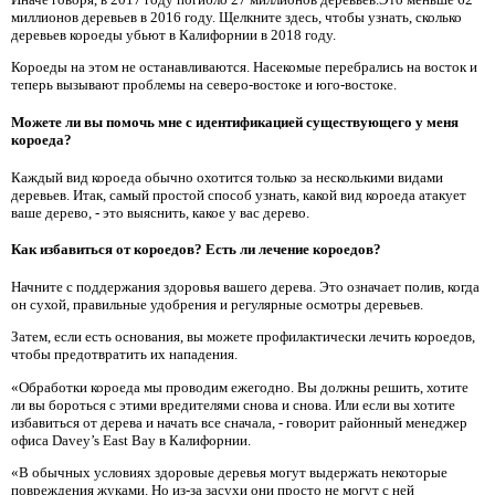
миллионов деревьев в 2016 году. Щелкните здесь, чтобы узнать, сколько
деревьев короеды убьют в Калифорнии в 2018 году.
Короеды на этом не останавливаются. Насекомые перебрались на восток и
теперь вызывают проблемы на северо-востоке и юго-востоке.
Можете ли вы помочь мне с идентификацией существующего у меня
короеда?
Каждый вид короеда обычно охотится только за несколькими видами
деревьев. Итак, самый простой способ узнать, какой вид короеда атакует
ваше дерево, - это выяснить, какое у вас дерево.
Как избавиться от короедов? Есть ли лечение короедов?
Начните с поддержания здоровья вашего дерева. Это означает полив, когда
он сухой, правильные удобрения и регулярные осмотры деревьев.
Затем, если есть основания, вы можете профилактически лечить короедов,
чтобы предотвратить их нападения.
«Обработки короеда мы проводим ежегодно. Вы должны решить, хотите
ли вы бороться с этими вредителями снова и снова. Или если вы хотите
избавиться от дерева и начать все сначала, - говорит районный менеджер
офиса Davey’s East Bay в Калифорнии.
«В обычных условиях здоровые деревья могут выдержать некоторые
повреждения жуками. Но из-за засухи они просто не могут с ней