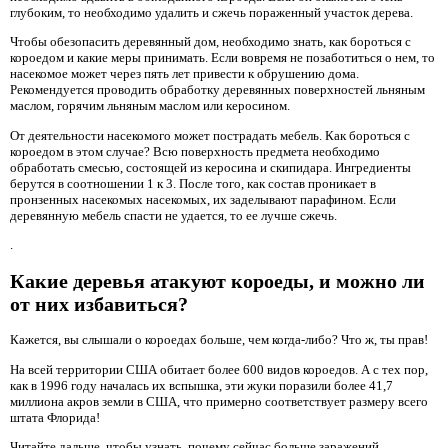
глубоким, то необходимо удалить и сжечь пораженный участок дерева.
Чтобы обезопасить деревянный дом, необходимо знать, как бороться с
короедом и какие меры принимать. Если вовремя не позаботиться о нем, то
насекомое может через пять лет привести к обрушению дома.
Рекомендуется проводить обработку деревянных поверхностей льняным
маслом, горячим льняным маслом или керосином.
От деятельности насекомого может пострадать мебель. Как бороться с
короедом в этом случае? Всю поверхность предмета необходимо
обработать смесью, состоящей из керосина и скипидара. Ингредиенты
берутся в соотношении 1 к 3. После того, как состав проникает в
пронзенных насекомых насекомых, их заделывают парафином. Если
деревянную мебель спасти не удается, то ее лучше сжечь.
.
Какие деревья атакуют короеды, и можно ли
от них избавиться?
Кажется, вы слышали о короедах больше, чем когда-либо? Что ж, ты прав!
На всей территории США обитает более 600 видов короедов. А с тех пор,
как в 1996 году началась их вспышка, эти жуки поразили более 41,7
миллиона акров земли в США, что примерно соответствует размеру всего
штата Флорида!
Читайте дальше, чтобы узнать, почему сейчас больше заражений