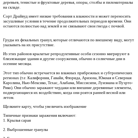
деревьев, тенистые и фруктовые деревья, опоры, столбы и пиломатериалы
на складе.
Сорт Драйвуд имеет низкие требования к влажности и может переносить
засушливые условия в течение продолжительных периодов времени. Они
остаются полностью над землей и не связывают свои гнезда с почвой.
Груды их фекальных гранул, которые отличаются по внешнему виду, могут
указывать на их присутствие.
Из этих районов крылатые репродуктивные особи сезонно мигрируют в
близлежащие здания и другие сооружения, обычно в солнечные дни в
осенние месяцы.
Этот тип обычно встречается во влажных прибрежных и субтропических
регионах (т.е. Калифорния, Гавайи, Флорида, Аризона, Южная и Северная
Каролина, Нью-Мексико, Техас, Алабама, Миссисипи, Луизиана и Пуэрто-
Рико). Они обычно заражают чердаки или внешние деревянные элементы,
подвергающиеся их воздействию, когда они роятся ранней весной или
летом.
Щелкните карту, чтобы увеличить изображение
Типичные признаки заражения включают:
1. Крылья сарая
2. Выброшенные гранулы