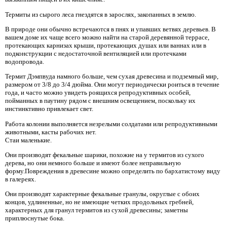
Термиты из сырого леса гнездятся в зарослях, закопанных в землю.
В природе они обычно встречаются в пнях и упавших ветвях деревьев. В
вашем доме их чаще всего можно найти на старой деревянной террасе,
протекающих карнизах крыши, протекающих душах или ваннах или в
подконструкции с недостаточной вентиляцией или протечками
водопровода.
Термит Дэмпвуда намного больше, чем сухая древесина и подземный мир,
размером от 3/8 до 3/4 дюйма. Они могут периодически роиться в течение
года, и часто можно увидеть роящихся репродуктивных особей,
пойманных в паутину рядом с внешним освещением, поскольку их
инстинктивно привлекает свет.
Работа колонии выполняется незрелыми солдатами или репродуктивными
животными, касты рабочих нет.
Стаи маленькие.
Они производят фекальные шарики, похожие на у термитов из сухого
дерева, но они немного больше и имеют более неправильную
форму.Повреждения в древесине можно определить по бархатистому виду
в галереях.
Они производят характерные фекальные гранулы, округлые с обоих
концов, удлиненные, но не имеющие четких продольных гребней,
характерных для гранул термитов из сухой древесины; заметны
приплюснутые бока.