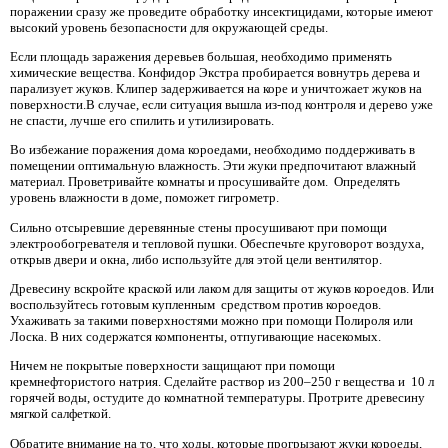
поражении сразу же проведите обработку инсектицидами, которые имеют
высокий уровень безопасности для окружающей среды.
Если площадь заражения деревьев большая, необходимо применять
химические вещества. Конфидор Экстра пробирается вовнутрь дерева и
парализует жуков. Клипер задерживается на коре и уничтожает жуков на
поверхности.В случае, если ситуация вышла из-под контроля и дерево уже
не спасти, лучше его спилить и утилизировать.
Во избежание поражения дома короедами, необходимо поддерживать в
помещении оптимальную влажность. Эти жуки предпочитают влажный
материал. Проветривайте комнаты и просушивайте дом. Определять
уровень влажности в доме, поможет гигрометр.
Сильно отсыревшие деревянные стены просушивают при помощи
электрообогревателя и тепловой пушки. Обеспечьте круговорот воздуха,
открыв двери и окна, либо используйте для этой цели вентилятор.
Древесину вскройте краской или лаком для защиты от жуков короедов. Или
воспользуйтесь готовым купленным средством против короедов.
Ухаживать за такими поверхностями можно при помощи Полироля или
Лоска. В них содержатся компоненты, отпугивающие насекомых.
Ничем не покрытые поверхности защищают при помощи
кремнефтористого натрия. Сделайте раствор из 200–250 г вещества и 10 л
горячей воды, остудите до комнатной температуры. Протрите древесину
мягкой салфеткой.
Обратите внимание на то, что ходы, которые прогрызают жуки короеды,