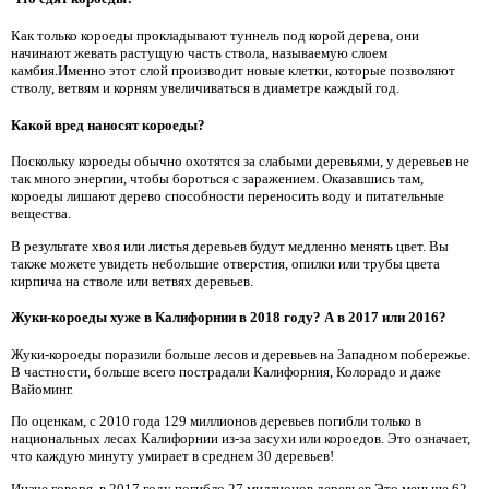
Как только короеды прокладывают туннель под корой дерева, они
начинают жевать растущую часть ствола, называемую слоем
камбия.Именно этот слой производит новые клетки, которые позволяют
стволу, ветвям и корням увеличиваться в диаметре каждый год.
Какой вред наносят короеды?
Поскольку короеды обычно охотятся за слабыми деревьями, у деревьев не
так много энергии, чтобы бороться с заражением. Оказавшись там,
короеды лишают дерево способности переносить воду и питательные
вещества.
В результате хвоя или листья деревьев будут медленно менять цвет. Вы
также можете увидеть небольшие отверстия, опилки или трубы цвета
кирпича на стволе или ветвях деревьев.
Жуки-короеды хуже в Калифорнии в 2018 году? А в 2017 или 2016?
Жуки-короеды поразили больше лесов и деревьев на Западном побережье.
В частности, больше всего пострадали Калифорния, Колорадо и даже
Вайоминг.
По оценкам, с 2010 года 129 миллионов деревьев погибли только в
национальных лесах Калифорнии из-за засухи или короедов. Это означает,
что каждую минуту умирает в среднем 30 деревьев!
Иначе говоря, в 2017 году погибло 27 миллионов деревьев.Это меньше 62