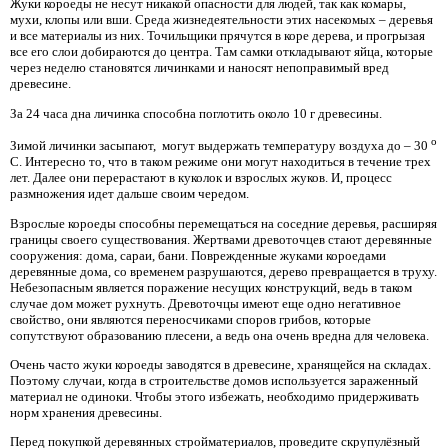
Жуки короеды не несут никакой опасности для людей, так как комары,
мухи, клопы или вши. Среда жизнедеятельности этих насекомых – деревья
и все материалы из них. Точильщики прячутся в коре дерева, и прогрызая
все его слои добираются до центра. Там самки откладывают яйца, которые
через неделю становятся личинками и наносят непоправимый вред
древесине.
За 24 часа дна личинка способна поглотить около 10 г древесины.
о
Зимой личинки засыпают, могут выдержать температуру воздуха до – 30
С. Интересно то, что в таком режиме они могут находиться в течение трех
лет. Далее они перерастают в куколок и взрослых жуков. И, процесс
размножения идет дальше своим чередом.
Взрослые короеды способны перемещаться на соседние деревья, расширяя
границы своего существования. Жертвами древоточцев стают деревянные
сооружения: дома, сараи, бани. Поврежденные жуками короедами
деревянные дома, со временем разрушаются, дерево превращается в труху.
Небезопасным является поражение несущих конструкций, ведь в таком
случае дом может рухнуть. Древоточцы имеют еще одно негативное
свойство, они являются переносчиками споров грибов, которые
сопутствуют образованию плесени, а ведь она очень вредна для человека.
Очень часто жуки короеды заводятся в древесине, хранящейся на складах.
Поэтому случаи, когда в строительстве домов используется зараженный
материал не одиноки. Чтобы этого избежать, необходимо придерживать
норм хранения древесины.
Перед покупкой деревянных стройматериалов, проведите скрупулёзный