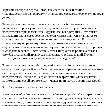
,
Термиты из сырого дерева Невады немного меньше и темнее
тихоокеанских видов; репродуктивная форма составляет около 3/4 дюйма в
длину.
Термит из сырого дерева Невады встречается в более высоких и
засушливых горных районах Сьерр, где он время от времени является
вредителем в горных хижинах и других лесных постройках; это также
происходит вдоль северного побережья Калифорнии.Он отличается от
тихоокеанского сырца тем, что по «привычке» подземный. Поражает
только влажную древесину. Этот термит имеет важное значение для
садоводства, потому что он часто поражает подземные части кустарников
и молодых деревьев. Часто встречается в цитрусовых рощах, а также в
столбах ограждений, плинтусах и дверных коробках зданий. Полеты
происходят в июле и августе по вечерам после дождей.
Термит из сырого дерева Флориды обитает в крайних юго-восточных
округах Флориды и в Ключи.Он естественным образом обитает во влажных
(но твердых) бревнах рядом с соленой водой и является обычным
вредителем зданий на этой ограниченной территории. Он не является
подземным по своей природе, хотя может проникать в бревна под землей.
Борьба с термитами из сырого дерева:
Химическая обработка может не потребоваться для борьбы с термитами из
сырого дерева. Поскольку термитам из сырого дерева требуется древесина
с высоким содержанием влаги, необходима корректировка источника влаги.
Обычно это означает замену существующей зараженной и пропитанной