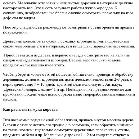
осмотр. Маленькие отверстия и извилистые дорожки в материале должны
насторожить вас. Это и есть результат работы жуков короедов. К
сожалению, необработанные бревна сложно осмотреть, поскольку на коре
дефекты не видны.
Поэтому специалисты рекомендуют осматривать срезы бревен на предмет
повреждений.
Древесина должна быть сухой, поскольку короеды кормятся древесным
соком, чем больше его в материале, тем выше шанс заражения насекомыми.
Приобретая дом из дерева, в первую очередь осмотрите его на наличие
следов жизнедеятельности короедов. Весьма вероятно, что хозяева
продают жилье именно из-за этого.
Чтобы уберечь жилье от этой пошести, обязательно проведите обработку
деревянных домов от короедов антисептическими веществами 2-3 раза, с
периодичностью 7 – 10 дней. Для этой цели используют: Антижук,
Древесный лекарь, Эколан-41 и др. Помещения, не предназначенные для
проживания людей, чаще всего обрабатывают переработанным машинным
маслом.
Как распознать жука короеда
Эти насекомые ведут ночной образ жизни, прячась внутри массива дерева.
В связи с этим заметить его трудно, но возможно, если обратить внимание
на такие нюансы: тщательно осмотрите деревянные перекрытия, стены,
предметы мебели и пр. Маленькие дырочки 1 – 2 мм свидетельствуют о