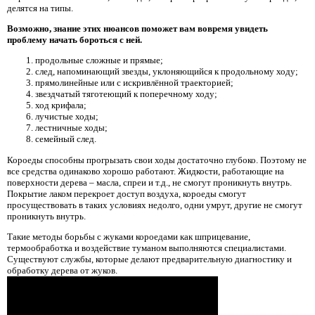
делятся на типы.
Возможно, знание этих нюансов поможет вам вовремя увидеть
проблему начать бороться с ней.
продольные сложные и прямые;
след, напоминающий звезды, уклоняющийся к продольному ходу;
прямолинейные или с искривлённой траекторией;
звездчатый тяготеющий к поперечному ходу;
ход крифала;
лучистые ходы;
лестничные ходы;
семейный след.
Короеды способны прогрызать свои ходы достаточно глубоко. Поэтому не
все средства одинаково хорошо работают. Жидкости, работающие на
поверхности дерева – масла, спреи и т.д., не смогут проникнуть внутрь.
Покрытие лаком перекроет доступ воздуха, короеды смогут
просуществовать в таких условиях недолго, одни умрут, другие не смогут
проникнуть внутрь.
Такие методы борьбы с жуками короедами как шприцевание,
термообработка и воздействие туманом выполняются специалистами.
Существуют службы, которые делают предварительную диагностику и
обработку дерева от жуков.