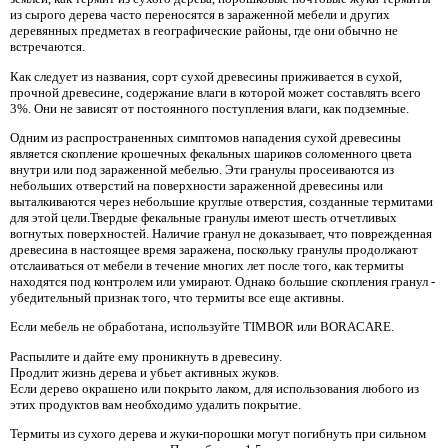
из сырого дерева часто переносятся в зараженной мебели и других
деревянных предметах в географические районы, где они обычно не
встречаются.
Как следует из названия, сорт сухой древесины приживается в сухой,
прочной древесине, содержание влаги в которой может составлять всего
3%. Они не зависят от постоянного поступления влаги, как подземные.
Одним из распространенных симптомов нападения сухой древесины
является скопление крошечных фекальных шариков соломенного цвета
внутри или под зараженной мебелью. Эти гранулы просеиваются из
небольших отверстий на поверхности зараженной древесины или
выталкиваются через небольшие круглые отверстия, созданные термитами
для этой цели.Твердые фекальные гранулы имеют шесть отчетливых
вогнутых поверхностей. Наличие гранул не доказывает, что поврежденная
древесина в настоящее время заражена, поскольку гранулы продолжают
отслаиваться от мебели в течение многих лет после того, как термиты
находятся под контролем или умирают. Однако большие скопления гранул -
убедительный признак того, что термиты все еще активны.
Если мебель не обработана, используйте TIMBOR или BORACARE.
Распылите и дайте ему проникнуть в древесину.
Продлит жизнь дерева и убьет активных жуков.
Если дерево окрашено или покрыто лаком, для использования любого из
этих продуктов вам необходимо удалить покрытие.
Термиты из сухого дерева и жуки-порошки могут погибнуть при сильном