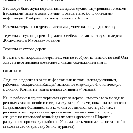
Это могут быть жуки-пороха, питающиеся сухими внутренними стенами
(гвоздиками) вашего дома. Лучше проверьте это. Дополнительная
информация: Изображения внизу страницы. Барри
Неземные термиты и другие насекомые, уничтожающие древесину
Термиты из сухого дерева Термиты в мебели Термиты из сухого дерева
Жуки-столяры Муравьи-плотники
Термиты из сухого дерева
В отличие от подземных термитов, они не требуют контакта с почвой.Они
живут в неотгнившей древесине с низким содержанием влаги.
ОПИСАНИЕ:
Люди принадлежат к разным формам или кастам - репродуктивным,
рабочим и солдатским. Каждый выполняет отдельную биологическую
функцию. Крылатые только репродуктивные (4 крыла).
Их не рабочие в группе термитов сухого дерева - вместо этого молодые
репродуктивные особи и солдаты служат рабочими, пока они не созреют.
Подавляющее большинство в колонии составляют каста рабочих, а
рабочие и репродуктивные органы имеют жевательный аппарат,
специально приспособленный для жевания древесины.Широкое
разрушение производят рабочие. У солдат есть мощные челюсти, чтобы
атаковать своих врагов (обычно муравьев).