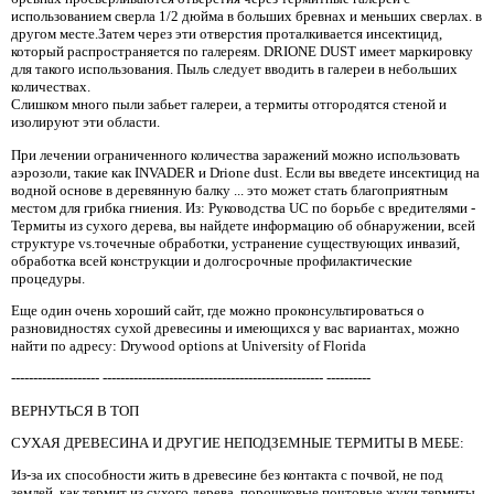
использованием сверла 1/2 дюйма в больших бревнах и меньших сверлах. в
другом месте.Затем через эти отверстия проталкивается инсектицид,
который распространяется по галереям. DRIONE DUST имеет маркировку
для такого использования. Пыль следует вводить в галереи в небольших
количествах.
Слишком много пыли забьет галереи, а термиты отгородятся стеной и
изолируют эти области.
При лечении ограниченного количества заражений можно использовать
аэрозоли, такие как INVADER и Drione dust. Если вы введете инсектицид на
водной основе в деревянную балку ... это может стать благоприятным
местом для грибка гниения. Из: Руководства UC по борьбе с вредителями -
Термиты из сухого дерева, вы найдете информацию об обнаружении, всей
структуре vs.точечные обработки, устранение существующих инвазий,
обработка всей конструкции и долгосрочные профилактические
процедуры.
Еще один очень хороший сайт, где можно проконсультироваться о
разновидностях сухой древесины и имеющихся у вас вариантах, можно
найти по адресу: Drywood options at University of Florida
-------------------- -------------------------------------------------- ----------
ВЕРНУТЬСЯ В ТОП
СУХАЯ ДРЕВЕСИНА И ДРУГИЕ НЕПОДЗЕМНЫЕ ТЕРМИТЫ В МЕБЕ:
Из-за их способности жить в древесине без контакта с почвой, не под
землей, как термит из сухого дерева, порошковые почтовые жуки термиты