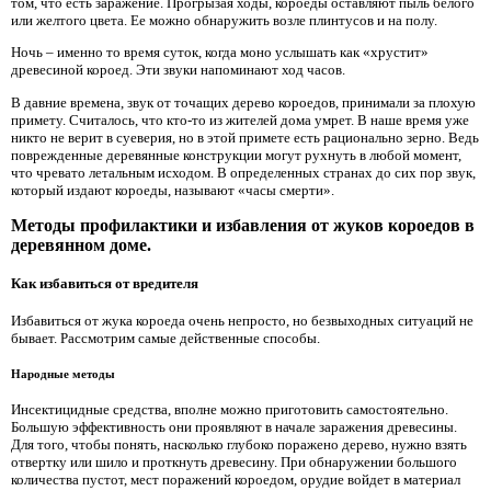
том, что есть заражение. Прогрызая ходы, короеды оставляют пыль белого
или желтого цвета. Ее можно обнаружить возле плинтусов и на полу.
Ночь – именно то время суток, когда моно услышать как «хрустит»
древесиной короед. Эти звуки напоминают ход часов.
В давние времена, звук от точащих дерево короедов, принимали за плохую
примету. Считалось, что кто-то из жителей дома умрет. В наше время уже
никто не верит в суеверия, но в этой примете есть рационально зерно. Ведь
поврежденные деревянные конструкции могут рухнуть в любой момент,
что чревато летальным исходом. В определенных странах до сих пор звук,
который издают короеды, называют «часы смерти».
Методы профилактики и избавления от жуков короедов в
деревянном доме.
Как избавиться от вредителя
Избавиться от жука короеда очень непросто, но безвыходных ситуаций не
бывает. Рассмотрим самые действенные способы.
Народные методы
Инсектицидные средства, вполне можно приготовить самостоятельно.
Большую эффективность они проявляют в начале заражения древесины.
Для того, чтобы понять, насколько глубоко поражено дерево, нужно взять
отвертку или шило и проткнуть древесину. При обнаружении большого
количества пустот, мест поражений короедом, орудие войдет в материал