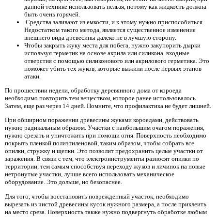
данной технике использовать нельзя, потому как жидкость должна
быть очень горячей.
Средства заливают из емкости, и к этому нужно приспособиться.
Недостатком такого метода, является существенное изменение
внешнего вида древесины далеко не в лучшую сторону.
Чтобы закрыть жуку места для побега, нужно закупорить дырки
используя герметик на основе акрила или силикона. входные
отверстия с помощью силиконового или акрилового герметика. Это
поможет убить тех жуков, которые выжили после первых этапов
атаки.
По прошествии недели, обработку деревянного дома от короеда
необходимо повторить тем веществом, которое ранее использовалось.
Затем, еще раз через 14 дней. Помните, что профилактика не будет лишней.
При обширном поражении древесины жуками короедами, действовать
нужно радикальным образом. Участки с наибольшим очагом поражения,
нужно срезать и уничтожить при помощи огня. Поверхность необходимо
покрыть пленкой полиэтиленовой, таким образом, чтобы собрать все
опилки, стружку и щепки. Это позволит предохранить целые участки от
заражения. В связи с тем, что электроинструменты разносят опилки по
территории, тем самым способствуя переходу жуков и личинок на новые
нетронутые участки, лучше всего использовать механическое
оборудование. Это дольше, но безопаснее.
Для того, чтобы восстановить поврежденный участок, необходимо
вырезать из чистой древесины кусок нужного размера, а после приклеить
на место среза. Поверхность также нужно подвергнуть обработке любым