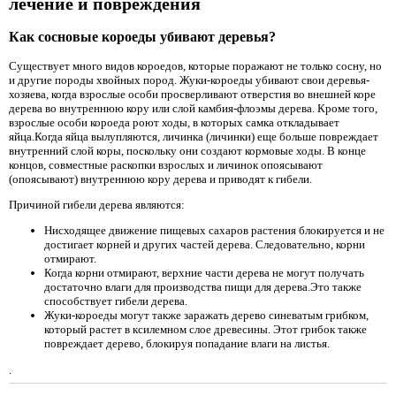
лечение и повреждения
Как сосновые короеды убивают деревья?
Существует много видов короедов, которые поражают не только сосну, но
и другие породы хвойных пород. Жуки-короеды убивают свои деревья-
хозяева, когда взрослые особи просверливают отверстия во внешней коре
дерева во внутреннюю кору или слой камбия-флоэмы дерева. Кроме того,
взрослые особи короеда роют ходы, в которых самка откладывает
яйца.Когда яйца вылупляются, личинка (личинки) еще больше повреждает
внутренний слой коры, поскольку они создают кормовые ходы. В конце
концов, совместные раскопки взрослых и личинок опоясывают
(опоясывают) внутреннюю кору дерева и приводят к гибели.
Причиной гибели дерева являются:
Нисходящее движение пищевых сахаров растения блокируется и не
достигает корней и других частей дерева. Следовательно, корни
отмирают.
Когда корни отмирают, верхние части дерева не могут получать
достаточно влаги для производства пищи для дерева.Это также
способствует гибели дерева.
Жуки-короеды могут также заражать дерево синеватым грибком,
который растет в ксилемном слое древесины. Этот грибок также
повреждает дерево, блокируя попадание влаги на листья.
.