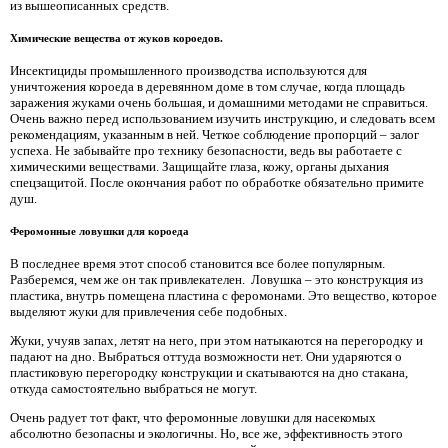
из вышеописанных средств.
Химические вещества от жуков короедов.
Инсектициды промышленного производства используются для
уничтожения короеда в деревянном доме в том случае, когда площадь
заражения жуками очень большая, и домашними методами не справиться.
Очень важно перед использованием изучить инструкцию, и следовать всем
рекомендациям, указанным в ней. Четкое соблюдение пропорций – залог
успеха. Не забывайте про технику безопасности, ведь вы работаете с
химическими веществами. Защищайте глаза, кожу, органы дыхания
спецзащитой. После окончания работ по обработке обязательно примите
душ.
Феромонные ловушки для короеда
В последнее время этот способ становится все более популярным.
Разберемся, чем же он так привлекателен. Ловушка – это конструкция из
пластика, внутрь помещена пластина с феромонами. Это вещество, которое
выделяют жуки для привлечения себе подобных.
Жуки, учуяв запах, летят на него, при этом натыкаются на перегородку и
падают на дно. Выбраться оттуда возможности нет. Они ударяются о
пластиковую перегородку конструкции и скатываются на дно стакана,
откуда самостоятельно выбраться не могут.
Очень радует тот факт, что феромонные ловушки для насекомых
абсолютно безопасны и экологичны. Но, все же, эффективность этого