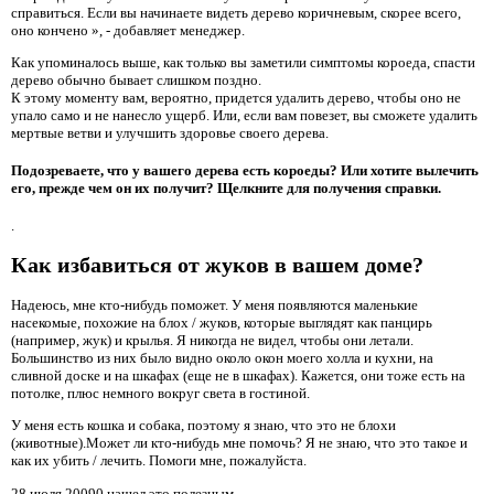
справиться. Если вы начинаете видеть дерево коричневым, скорее всего,
оно кончено », - добавляет менеджер.
Как упоминалось выше, как только вы заметили симптомы короеда, спасти
дерево обычно бывает слишком поздно.
К этому моменту вам, вероятно, придется удалить дерево, чтобы оно не
упало само и не нанесло ущерб. Или, если вам повезет, вы сможете удалить
мертвые ветви и улучшить здоровье своего дерева.
Подозреваете, что у вашего дерева есть короеды? Или хотите вылечить
его, прежде чем он их получит? Щелкните для получения справки.
.
Как избавиться от жуков в вашем доме?
Надеюсь, мне кто-нибудь поможет. У меня появляются маленькие
насекомые, похожие на блох / жуков, которые выглядят как панцирь
(например, жук) и крылья. Я никогда не видел, чтобы они летали.
Большинство из них было видно около окон моего холла и кухни, на
сливной доске и на шкафах (еще не в шкафах). Кажется, они тоже есть на
потолке, плюс немного вокруг света в гостиной.
У меня есть кошка и собака, поэтому я знаю, что это не блохи
(животные).Может ли кто-нибудь мне помочь? Я не знаю, что это такое и
как их убить / лечить. Помоги мне, пожалуйста.
28 июля 20090 нашел это полезным