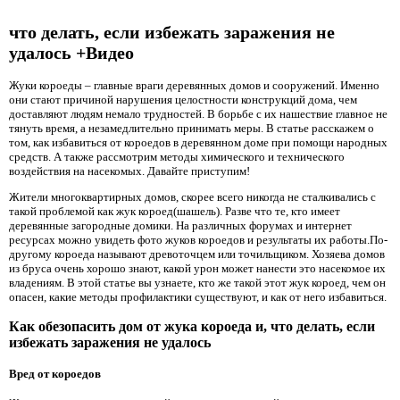
что делать, если избежать заражения не
удалось +Видео
Жуки короеды – главные враги деревянных домов и сооружений. Именно
они стают причиной нарушения целостности конструкций дома, чем
доставляют людям немало трудностей. В борьбе с их нашествие главное не
тянуть время, а незамедлительно принимать меры. В статье расскажем о
том, как избавиться от короедов в деревянном доме при помощи народных
средств. А также рассмотрим методы химического и технического
воздействия на насекомых. Давайте приступим!
Жители многоквартирных домов, скорее всего никогда не сталкивались с
такой проблемой как жук короед(шашель). Разве что те, кто имеет
деревянные загородные домики. На различных форумах и интернет
ресурсах можно увидеть фото жуков короедов и результаты их работы.По-
другому короеда называют древоточцем или точильщиком. Хозяева домов
из бруса очень хорошо знают, какой урон может нанести это насекомое их
владениям. В этой статье вы узнаете, кто же такой этот жук короед, чем он
опасен, какие методы профилактики существуют, и как от него избавиться.
Как обезопасить дом от жука короеда и, что делать, если
избежать заражения не удалось
Вред от короедов