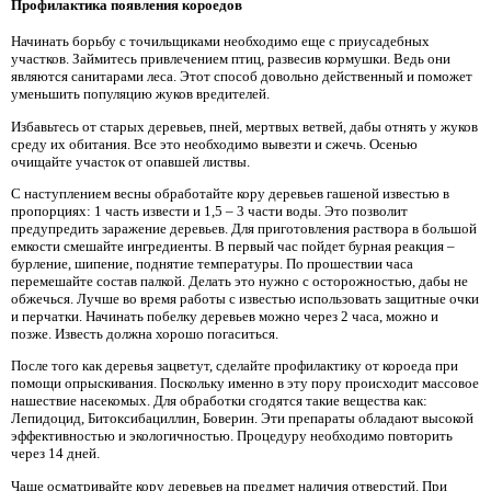
Профилактика появления короедов
Начинать борьбу с точильщиками необходимо еще с приусадебных
участков. Займитесь привлечением птиц, развесив кормушки. Ведь они
являются санитарами леса. Этот способ довольно действенный и поможет
уменьшить популяцию жуков вредителей.
Избавьтесь от старых деревьев, пней, мертвых ветвей, дабы отнять у жуков
среду их обитания. Все это необходимо вывезти и сжечь. Осенью
очищайте участок от опавшей листвы.
С наступлением весны обработайте кору деревьев гашеной известью в
пропорциях: 1 часть извести и 1,5 – 3 части воды. Это позволит
предупредить заражение деревьев. Для приготовления раствора в большой
емкости смешайте ингредиенты. В первый час пойдет бурная реакция –
бурление, шипение, поднятие температуры. По прошествии часа
перемешайте состав палкой. Делать это нужно с осторожностью, дабы не
обжечься. Лучше во время работы с известью использовать защитные очки
и перчатки. Начинать побелку деревьев можно через 2 часа, можно и
позже. Известь должна хорошо погаситься.
После того как деревья зацветут, сделайте профилактику от короеда при
помощи опрыскивания. Поскольку именно в эту пору происходит массовое
нашествие насекомых. Для обработки сгодятся такие вещества как:
Лепидоцид, Битоксибациллин, Боверин. Эти препараты обладают высокой
эффективностью и экологичностью. Процедуру необходимо повторить
через 14 дней.
Чаще осматривайте кору деревьев на предмет наличия отверстий. При