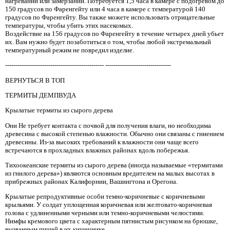
нагревании или замерзании. Потребуется 1,5 часа в камере с подогревом до
150 градусов по Фаренгейту или 4 часа в камере с температурой 140
градусов по Фаренгейту. Вы также можете использовать отрицательные
температуры, чтобы убить этих насекомых.
Воздействие на 156 градусов по Фаренгейту в течение четырех дней убьет
их. Вам нужно будет позаботиться о том, чтобы любой экстремальный
температурный режим не повредил изделие.
------------------------------------------------ --------------------------------
ВЕРНУТЬСЯ В ТОП
ТЕРМИТЫ ДЕМПВУДА
Крылатые термиты из сырого дерева
Они Не требует контакта с почвой для получения влаги, но необходима
древесина с высокой степенью влажности. Обычно они связаны с гниением
древесины. Из-за высоких требований к влажности они чаще всего
встречаются в прохладных влажных районах вдоль побережья.
Тихоокеанские термиты из сырого дерева (иногда называемые «термитами
из гнилого дерева») являются основным вредителем на малых высотах в
прибрежных районах Калифорнии, Вашингтона и Орегона.
Крылатые репродуктивные особи темно-коричневые с коричневыми
крыльями. У солдат уплощенная коричневая или желтовато-коричневая
голова с удлиненными черными или темно-коричневыми челюстями.
Нимфы кремового цвета с характерным пятнистым рисунком на брюшке,
вызванным пищей в их кишечнике.