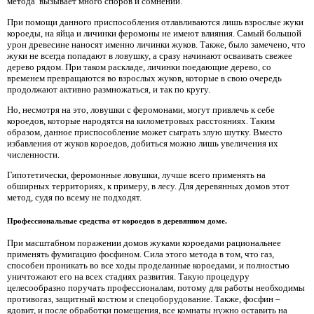
метода вызывает много споров и сомнений.
При помощи данного приспособления отлавливаются лишь взрослые жуки
короеды, на яйца и личинки феромоны не имеют влияния. Самый большой
урон древесине наносят именно личинки жуков. Также, было замечено, что
жуки не всегда попадают в ловушку, а сразу начинают осваивать свежее
дерево рядом. При таком раскладе, личинки поедающие дерево, со
временем превращаются во взрослых жуков, которые в свою очередь
продолжают активно размножаться, и так по кругу.
Но, несмотря на это, ловушки с феромонами, могут привлечь к себе
короедов, которые народятся на километровых расстояниях. Таким
образом, данное приспособление может сыграть злую шутку. Вместо
избавления от жуков короедов, добиться можно лишь увеличения их
численности.
Гипотетически, феромонные ловушки, лучше всего применять на
обширных территориях, к примеру, в лесу. Для деревянных домов этот
метод, судя по всему не подходят.
Профессиональные средства от короедов в деревянном доме.
При масштабном поражении домов жуками короедами рациональнее
применять фумигацию фосфином. Сила этого метода в том, что газ,
способен проникать во все ходы проделанные короедами, и полностью
уничтожают его на всех стадиях развития. Такую процедуру
целесообразно поручать профессионалам, потому для работы необходимы
противогаз, защитный костюм и спецоборудование. Также, фосфин –
ядовит, и после обработки помещения, все комнаты нужно оставить на