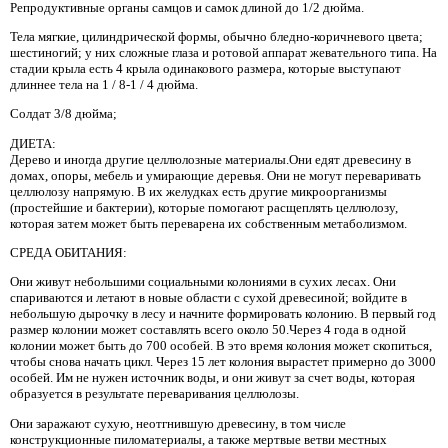
Репродуктивные органы самцов и самок длиной до 1/2 дюйма.
Тела мягкие, цилиндрической формы, обычно бледно-коричневого цвета;
шестиногий; у них сложные глаза и ротовой аппарат жевательного типа. На
стадии крыла есть 4 крыла одинакового размера, которые выступают
длиннее тела на 1 / 8-1 / 4 дюйма.
Солдат 3/8 дюйма;
ДИЕТА:
Дерево и иногда другие целлюлозные материалы.Они едят древесину в
домах, опоры, мебель и умирающие деревья. Они не могут переваривать
целлюлозу напрямую. В их желудках есть другие микроорганизмы
(простейшие и бактерии), которые помогают расщеплять целлюлозу,
которая затем может быть переварена их собственным метаболизмом.
СРЕДА ОБИТАНИЯ:
Они живут небольшими социальными колониями в сухих лесах. Они
спариваются и летают в новые области с сухой древесиной; войдите в
небольшую дырочку в лесу и начните формировать колонию. В первый год
размер колонии может составлять всего около 50.Через 4 года в одной
колонии может быть до 700 особей. В это время колония может скопиться,
чтобы снова начать цикл. Через 15 лет колония вырастет примерно до 3000
особей. Им не нужен источник воды, и они живут за счет воды, которая
образуется в результате переваривания целлюлозы.
Они заражают сухую, неотгнившую древесину, в том числе
конструкционные пиломатериалы, а также мертвые ветви местных