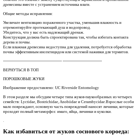
древесины вместе с устранением источника влаги.
Общие методы исправления:
Увеличьте вентиляцию пораженного участка, уменьшив влажность и
отремонтируйте протекающий душ и водопровод.
Убедитесь, что у вас есть надлежащий дренаж.
Конструкция должна быть спроектирована так, чтобы избегать контакта
дерева и почвы.
Если влажная древесина недоступна для удаления, потребуется обработка
почвы эффективным инсектицидом или системой наживки для термитов.
------------------------------------------------ --------------------------------
ВЕРНУТЬСЯ В ТОП
ПОРОШКОВЫЕ ЖУКИ
Изображение предоставлено: UC Riverside Entomology
В этом разделе мы обсудим четыре типа жуков-паукообразных из четырех
семейств: Lyctidae, Bostrichidae, Anobiidae и Cerambycidae.Взрослые особи
мало повреждают, основную часть повреждений наносят личинки, которые
проходят полный метаморфоз: имаго, яйца, личинки и куколки.
.
Как избавиться от жуков соснового короеда: