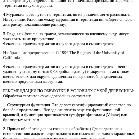
3. Галереи внутри древесины являются типичными признаками заражения
термитами из сухого дерева.
4.Муравьев часто путают с термитами, но их различия легко распознать.
На странице: Различия между муравьями и термитами вы найдете список и
диаграмму, показывающие разницу.
5. Груды их фекальных гранул, отличающиеся по внешнему виду, могут
указывать на их присутствие.
Фекальные гранулы термитов из сухого дерева и сырого дерева
Изображение предоставлено: © 1996 The Regents of the University of
California
Фекальные гранулы термитов из сухого дерева и сырого дерева.имеют
удлиненную форму (около 0,03 дюйма в длину) с закругленными концами и
шесть плоских или округло вдавленных поверхностей, разделенных
шестью продольными выступами.
РЕКОМЕНДАЦИИ ПО ОБРАБОТКЕ В УСЛОВИЯХ СУХОЙ ДРЕВЕСИНЫ:
Обработка термитов сухой древесины состоит из:
1. Структурная фумигация. Это делает сертифицированный оператор по
борьбе с вредителями. Все здание плотно закрыто фумигационной
крышкой, и фумигация производится сульфурилфторидом (Vikane) или
бромистым метилом.
2. Прямая обработка дерева (точечная обработка) Для подготовки к
использованию жидкого, аэрозольного или пылевого состава в зараженных
бревнах просверливаются отверстия через термитные галереи с