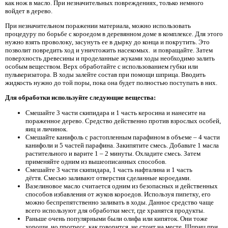
как нож в масло. При незначительных повреждениях, только немного
войдет в дерево.
При незначительном поражении материала, можно использовать
процедуру по борьбе с короедом в деревянном доме в комплексе. Для этого
нужно взять проволоку, засунуть ее в дырку до конца и покрутить. Это
позволит повредить ход и уничтожить насекомых. и повращайте. Затем
поверхность древесины и проделанные жуками ходы необходимо залить
особым веществом. Верх обработайте с использованием губки или
пульверизатора. В ходы залейте состав при помощи шприца. Вводить
жидкость нужно до той поры, пока она будет полностью поступать в них.
Для обработки используйте следующие вещества:
Смешайте 3 части скипидара и 1 часть керосина и нанесите на
пораженное дерево. Средство действенно против взрослых особей,
яиц и личинок.
Смешайте канифоль с растопленным парафином в объеме – 4 части
канифоли и 5 частей парафина. Закипятите смесь. Добавьте 1 масла
растительного и варите 1 – 2 минуты. Охладите смесь. Затем
применяйте одним из вышеописанных способов.
Смешайте 3 части скипидара, 1 часть нафталина и 1 часть
дёгтя. Смесью заливают отверстия сделанные короедами.
Вазелиновое масло считается одним из безопасных и действенных
способов избавления от жуков короедов. Используя пипетку, его
можно беспрепятственно заливать в ходы. Данное средство чаще
всего используют для обработки мест, где хранятся продукты.
Раньше очень популярными были олифа или кипяток. Они тоже
хороши, но прогресс, как говорится, не стоит на месте. Шприц при