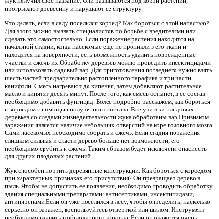
жук получил свое название. Они развиваются под корой растений,
прогрызают древесину и нарушают ее структуру.
Что делать, если в саду поселился короед? Как бороться с этой напастью?
Для этого можно вызвать специалистов по борьбе с вредителями или
сделать это самостоятельно. Если поражение растения находится на
начальной стадии, когда насекомые еще не проникли в его ткани и
находятся на поверхности, есть возможность удалить поврежденные
участки и сжечь их.Обработку деревьев можно проводить инсектицидами
или использовать садовый вар. Для приготовления последнего нужно взять
шесть частей предварительно растопленного парафина и три части
канифоли. Смесь нагревают до кипения, затем добавляют растительное
масло и кипятят десять минут. После того, как смесь остынет, в ее состав
необходимо добавить фунгицид. Более подробно расскажем, как бороться
с короедом с помощью полученного состава. Все участки плодовых
деревьев со следами жизнедеятельности жука обработаны вар.Признаком
заражения является наличие небольших отверстий на коре головного мозга.
Сами насекомых необходимо собрать и сжечь. Если стадия поражения
слишком сильная и спасти дерево больше нет возможности, его
необходимо срубить и сжечь. Таким образом будет исключена опасность
для других плодовых растений.
Жук способен портить деревянные конструкции. Как бороться с короедом
при характерных признаках его присутствия? Он превращает дерево в
пыль. Чтобы не допустить ее появления, необходимо проводить обработку
здания специальными препаратами: антисептиками, инсектицидами,
антипиренами.Если он уже поселился в лесу, чтобы определить, насколько
серьезно он заражен, воспользуйтесь отверткой или шилом. Инструмент
необходимо вдавить в обглоданного короеда. Если он окажется очень