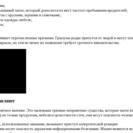
мя;
шиный запах, который доносится из мест частого пребывания вредителей;
ты с крупами, зернами и семечками;
ты одежды, мебель;
ок;
вает перечисленные признаки. Грызуны редко прячутся от людей и могут пока
крысы, но тем не менее их появление требует срочного вмешательства.
тавляют
ятное явление. Это маленькие грязные неприятные существа, которые нагло вт
 не только продуктам, мебели и целостности стен, они несут опасность челов
, использованные мышами, вызывают приступ аллергической реакции.
лями носит опасность заражения инфекционными болезнями. Мыши являются пе