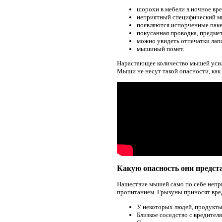
шорохи в мебели в ночное вре
неприятный специфический мы
появляются испорченные паке
покусанная проводка, предме
можно увидеть отпечатки лап
мышиный помет.
Нарастающее количество мышей усили
Мыши не несут такой опасности, как 
Какую опасность они предс
Нашествие мышей само по себе непри
пропитанием. Грызуны приносят вред
У некоторых людей, продукты
Близкое соседство с вредите