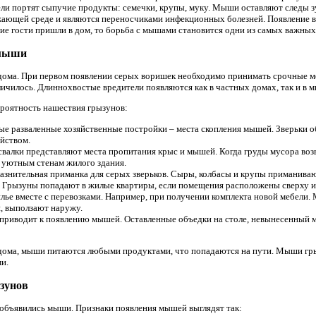
ли портят сыпучие продукты: семечки, крупы, муку. Мыши оставляют следы 
жающей среде и являются переносчиками инфекционных болезней. Появление 
кие гости пришли в дом, то борьба с мышами становится одни из самых важны
 мыши
ома. При первом появлении серых воришек необходимо принимать срочные м
личилось. Длиннохвостые вредители появляются как в частных домах, так и в 
роятность нашествия грызунов:
ые разваленные хозяйственные постройки – места скопления мышей. Зверьки 
йством.
свалки представляют места пропитания крыс и мышей. Когда груды мусора во
 уютным стенам жилого здания.
азнительная приманка для серых зверьков. Сыры, колбасы и крупы приманива
 Грызуны попадают в жилые квартиры, если помещения расположены сверху ил
лье вместе с перевозками. Например, при получении комплекта новой мебели
й, выползают наружу.
риводит к появлению мышей. Оставленные объедки на столе, невынесенный м
дома, мыши питаются любыми продуктами, что попадаются на пути. Мыши гры
и.
зунов
 объявились мыши. Признаки появления мышей выглядят так: