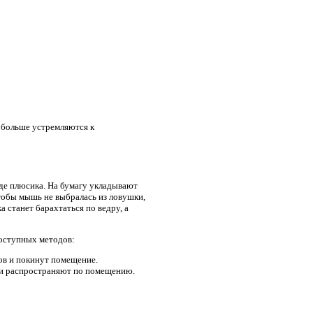
 больше устремляются к
иде плюсика. На бумагу укладывают
Чтобы мышь не выбралась из ловушки,
а станет барахтаться по ведру, а
доступных методов:
ов и покинут помещение.
 и распространяют по помещению.