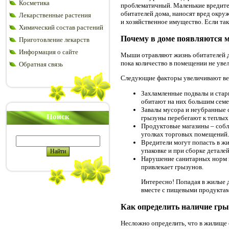
Косметика
проблематичный. Маленькие вредите
обитателей дома, наносят вред окру
Лекарственные растения
и хозяйственное имущество. Если та
Химический состав растений
Почему в доме появляются
Приготовление лекарств
Информация о сайте
Мыши отравляют жизнь обитателей д
пока количество в помещении не уве
Обратная связь
Следующие факторы увеличивают ве
Захламленные подвалы и стар
обитают на них большим семе
Завалы мусора и неубранные 
Поиск
грызуны перебегают к теплых
Продуктовые магазины – собл
уголках торговых помещений.
Вредители могут попасть в жи
упаковке и при сборке детале
Нарушение санитарных норм п
привлекает грызунов.
Интересно! Попадая в жилые 
вместе с пищевыми продуктам
Как определить наличие гры
Несложно определить, что в жилище