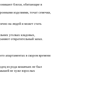
роникают блохи, обитающие в
ронными изделиями, точат семечки,
ично на людей и может стать
альних уголках кладовых,
траняют отвратительный запах.
его апартаментах в скором времени
одец из рода кошачьих не был
 мышей не хуже взрослых