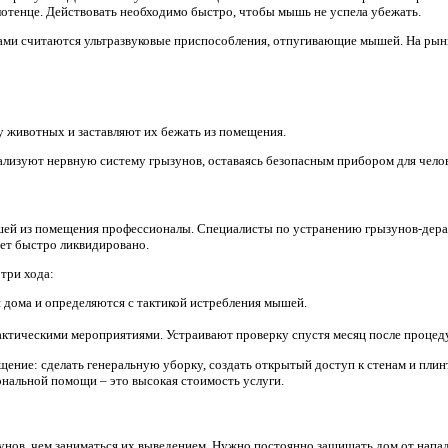
отенце. Действовать необходимо быстро, чтобы мышь не успела убежать.
ми считаются ультразвуковые приспособления, отпугивающие мышей. На рынк
у животных и заставляют их бежать из помещения.
лизуют нервную систему грызунов, оставаясь безопасным прибором для челов
ей из помещения профессионалы. Специалисты по устранению грызунов-дера
ет быстро ликвидировано.
три хода:
 дома и определяются с тактикой истребления мышей.
актическими мероприятиями. Устраивают проверку спустя месяц после процед
ение: сделать генеральную уборку, создать открытый доступ к стенам и плин
нальной помощи – это высокая стоимость услуги.
унов, чем заниматься их выведением. Нужно постоянно защищать дом от напад