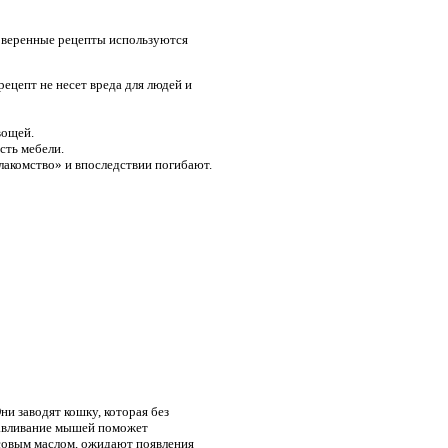
оверенные рецепты используются
ецепт не несет вреда для людей и
вощей.
сть мебели.
лакомство» и впоследствии погибают.
и заводят кошку, которая без
лавливание мышей поможет
исовым маслом, ожидают появления