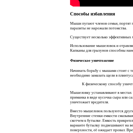
Способы избавления
Мыши пугают членов семьи, портят п
паразиты не нарожали потомства.
Существует несколько эффективных 
Использование мышеловок и отравляю
Капканы для грызунов способны нан
Физическое уничтожение
Начинать борьбу с мышами стоит с 
необходимо замазать щели в плинтуса
К физическому способу уничт
Мышеловку устанавливают в местах ч
приманка в виде кусочка сыра или са
уничтожает вредителя.
Вместо мышеловок пользуются другим
Внутренние стенки емкости смазыва
скотчем к бутылке. Емкость прикрепл
варианте бутылку подвешивают на ве
поверхности, её ожидает провал. Вр