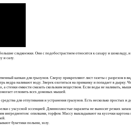
ольшие сладкоежки. Они c подобострастием относятся к сахару и шоколаду, и
у и салу.
венный капкан для грызунов. Сверху прикрепляют лист газеты с разрезом в в
утрь ведра наливают воду. Зверек охотиться на приманку и попадает в дырку. 
о, а стенки емкости смазать скользким веществом. Если воды не наливать, мышк
помогает отловить всех домовых мышей.
средства для отпугивания и устранения грызунов. Есть несколько простых и 
елки с уксусной эссенцией. Длиннохвостые паразиты не выносят резких запах
м ингредиентом: опилками, торфом. Массу выкладывают на кусочки картона
ей.
ывают букетики полыни, золу.