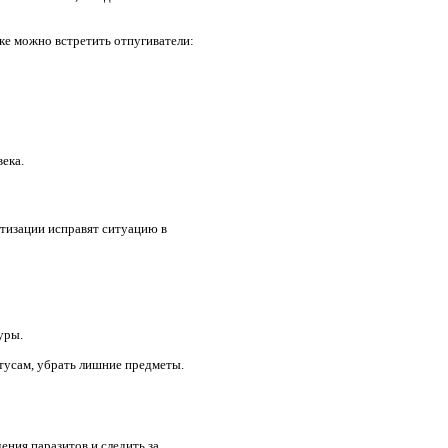
е можно встретить отпугиватели:
ека.
тизации исправят ситуацию в
уры.
тусам, убрать лишние предметы.
ения паразитов и следить за