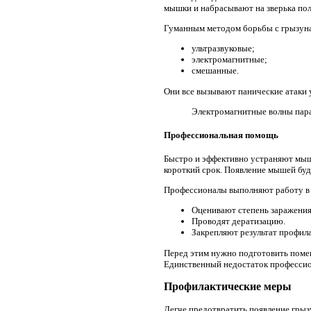
мышки и набрасывают на зверька пол
Гуманным методом борьбы с грызуна
ультразвуковые;
электромагнитные;
смешанные.
Они все вызывают панические атаки 
Электромагнитные волны пара
Профессиональная помощь
Быстро и эффективно устраняют мыш
короткий срок. Появление мышей буд
Профессионалы выполняют работу в 
Оценивают степень заражения
Проводят дератизацию.
Закрепляют результат профил
Перед этим нужно подготовить помещ
Единственный недостаток профессио
Профилактические меры
Легче предотвратить появление грыз