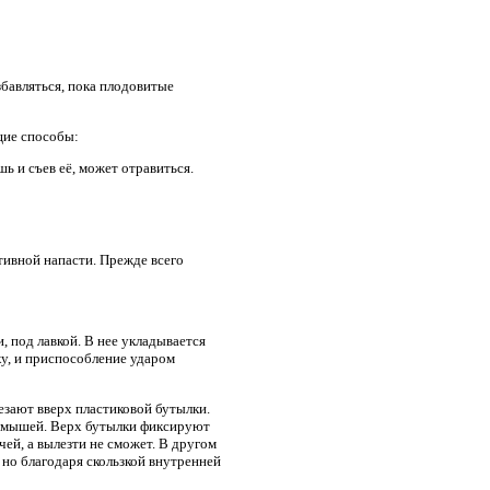
збавляться, пока плодовитые
щие способы:
 и съев её, может отравиться.
ивной напасти. Прежде всего
 под лавкой. В нее укладывается
ку, и приспособление ударом
зают вверх пластиковой бутылки.
я мышей. Верх бутылки фиксируют
чей, а вылезти не сможет. В другом
 но благодаря скользкой внутренней