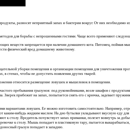
родукты, разносят неприятный запах и бактерии вокруг. От них необходимо и
методов для борьбы с непрошенными гостями. Чаще всего применяют следую
щих веществ запрещается при наличии домашнего кота. Питомец, поймав мышь
ести физический вред домашнему животному.
тщательной уборки помещения и организации помещения для уничтожения прот
х, в стенах, чтобы не допустить появления других тварей.
ожения относится размещение ловушек и мышеловок в помещении.
астого пребывания грызунов: под рукомойниками, возле шкафов с продуктами,
ла. Зверек прибежит на запах, попытается снять его с крючка, задевает пружин
и вариантами ловушек. Ее можно изготовить самостоятельно. Например, отре
ют каким-нибудь жидким маслом. На дно бутылки укладывают вкусную еду дл
яют к столу. Вредитель почувствует запах приманки, полезет вовнутрь за добы
ревочке к столу. Мышь попадает в пластиковую тару, пытается выкарабкаться,
едоносный грызун попадает в западню.