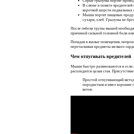
Серые грызуны портят проводк
В слюне и помете вредителей
короткой шерсти подвальных 
Мыши портят пищевые продукт
сухари, хлеб. Грызуны не бре
После гибели трупы мышей необходим
причиной сильной головной боли или
Попадая в жилые помещения, непроше
перетаскивая предметы мелкого гард
Чем отпугивать вредителей
Мыши быстро размножаются и если хо
расплодится целая стая. Присутстви
Простой отпугивающий метод,
породистым и имел хорошие о
котов.