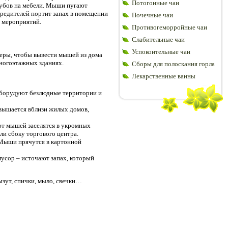
Потогонные чаи
зубов на мебели. Мыши пугают
вредителей портит запах в помещении
Почечные чаи
х мероприятий.
Противогеморройные чаи
Слабительные чаи
Успокоительные чаи
еры, чтобы вывести мышей из дома
многоэтажных зданиях.
Сборы для полоскания горла
Лекарственные ванны
оборудуют безлюдные территории и
звышается вблизи жилых домов,
ют мышей заселятся в укромных
и сбоку торгового центра.
. Мыши прячутся в картонной
усор – источают запах, который
зут, спички, мыло, свечки…