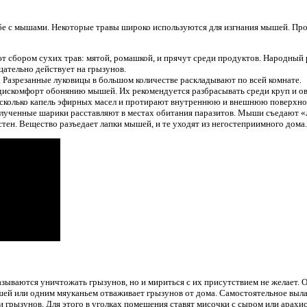
е с мышами. Некоторые травы широко используются для изгнания мышей. Пр
 сбором сухих трав: мятой, ромашкой, и прячут среди продуктов. Народный р
ательно действует на грызунов.
 Разрезанные луковицы в большом количестве раскладывают по всей комнате.
дискомфорт обонянию мышей. Их рекомендуется разбрасывать среди круп и о
есколько капель эфирных масел и протирают внутреннюю и внешнюю поверхно
олученные шарики расставляют в местах обитания паразитов. Мыши съедают «
стен. Вещество разъедает лапки мышей, и те уходят из негостеприимного дома.
ываются уничтожать грызунов, но и мириться с их присутствием не желает. Он
ей или одним мяуканьем отваживает грызунов от дома. Самостоятельное вы
ли грызунов. Для этого в уголках помещения ставят мисочки с сыром или арах