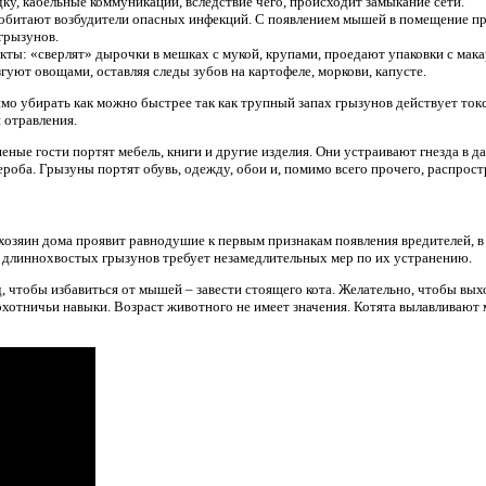
у, кабельные коммуникации, вследствие чего, происходит замыкание сети.
 обитают возбудители опасных инфекций. С появлением мышей в помещение п
грызунов.
ы: «сверлят» дырочки в мешках с мукой, крупами, проедают упаковки с мака
згуют овощами, оставляя следы зубов на картофеле, моркови, капусте.
о убирать как можно быстрее так как трупный запах грызунов действует токс
 отравления.
ные гости портят мебель, книги и другие изделия. Они устраивают гнезда в д
ероба. Грызуны портят обувь, одежду, обои и, помимо всего прочего, распрос
зяин дома проявит равнодушие к первым признакам появления вредителей, в 
е длиннохвостых грызунов требует незамедлительных мер по их устранению.
 чтобы избавиться от мышей – завести стоящего кота. Желательно, чтобы вых
хотничьи навыки. Возраст животного не имеет значения. Котята вылавливают