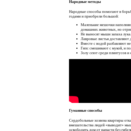
Народные методы
Народные способы помогают в борьб
годами и приобрели большой:
Маленькие мешочки наполняют
домашних животных, но отриц
Не выносят мыши запаха лука.
Лавровые листья доставляют 
Вместе с водой разбавляют н
Гипс смешивают с мукой, и п
Золу сеют среди плинтусов и 
Гуманные способы
Сердобольные хозяева квартиры отказ
вмешательства людей «выводит» мыш
освободить дом от напасти без гибе