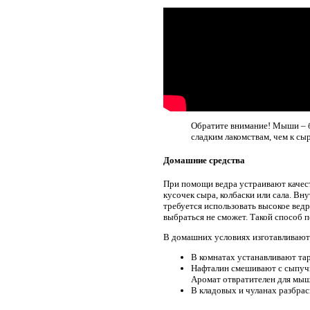
Обратите внимание! Мыши – б
сладким лакомствам, чем к сыр
Домашние средства
При помощи ведра устраивают качест
кусочек сыра, колбаски или сала. Вн
требуется использовать высокое ведр
выбраться не сможет. Такой способ 
В домашних условиях изготавливают 
В комнатах устанавливают тар
Нафталин смешивают с сыпучи
Аромат отвратителен для мыш
В кладовых и чуланах разбрас