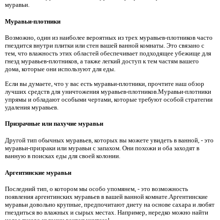
муравьи.
Муравьи-плотники
Возможно, один из наиболее вероятных из трех муравьев-плотников часто
гнездится внутри плитки или стен вашей ванной комнаты. Это связано с
тем, что влажность этих областей обеспечивает подходящее убежище для
гнезд муравьев-плотников, а также легкий доступ к тем частям вашего
дома, которые они используют для еды.
Если вы думаете, что у вас есть муравьи-плотники, прочтите наш обзор
лучших средств для уничтожения муравьев-плотников.Муравьи-плотники
упрямы и обладают особыми чертами, которые требуют особой стратегии
удаления муравьев.
Призрачные или пахучие муравьи
Другой тип обычных муравьев, которых вы можете увидеть в ванной, - это
муравьи-призраки или муравьи с запахом. Они похожи и оба заходят в
ванную в поисках еды для своей колонии.
Аргентинские муравьи
Последний тип, о котором мы особо упомянем, - это возможность
появления аргентинских муравьев в вашей ванной комнате.Аргентинские
муравьи довольно крупные, предпочитают диету на основе сахара и любят
гнездиться во влажных и сырых местах. Например, нередко можно найти