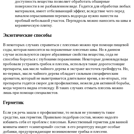
доступность вещества позволяет обработать обширные
поверхности в не разбавленном виде. Годится для обработки любых
материалов, имеет отбеливающий эффект, вследствие чего перед
началом опрыскивания перекись водорода нужно нанести на
пробный небольшой участок. Пергидроль можно наносить на швы и
керамическую плитку.
Экзотические способы
В некоторых случаях справиться с плесенью можно при помощи пищевой
соды, которая наносится на пораженные плесенью швы. Но в данном
случае используются скорее абразивные свойства вещества, сода не
способна бороться с глубокими поражениями. Некоторые домовладельцы
пробовали устранять грибок и плесень, используя такие дорогостоящие
препараты, как масло чайного дерева и экстракт косточек грейпфрута. Но,
во-первых, масло чайного дерева обладает сильным специфическим
ароматом, который не выветривается длительное время, а во-вторых, эти
препараты годятся скорее для профилактики, нежели для активной борьбы,
когда чернота видна отовсюду. В таких случаях отмыть плесень можно
лишь при помощи специалистов.
Герметик
Если уж речь зашла о профилактике, то нельзя не упомянуть такое
средство, как герметик. Правильно подобрав состав, можно надолго
избавить себя от проблем с плесенью. Качественный герметик для ванной
комнаты имеет «санитарный» состав: в его рецептуру входят особые
добавки, предупреждающие возникновение грибка и плесени.