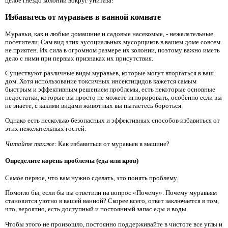
целое гнездо колонии вокруг унитаза!
Избавьтесь от муравьев в ванной комнате
Муравьи, как и любые домашние и садовые насекомые, - нежелательные
посетители. Сам вид этих эусоциальных мусорщиков в вашем доме совсем
не приятен. Их сила в огромном размере их колонии, поэтому важно иметь
дело с ними при первых признаках их присутствия.
Существуют различные виды муравьев, которые могут вторгаться в ваш
дом. Хотя использование токсичных инсектицидов кажется самым
быстрым и эффективным решением проблемы, есть некоторые основные
недостатки, которые вы просто не можете игнорировать, особенно если вы
не знаете, с какими видами животных вы пытаетесь бороться.
Однако есть несколько безопасных и эффективных способов избавиться от
этих нежелательных гостей.
Читайте также:
Как избавиться от муравьев в машине?
Определите корень проблемы (еда или кров)
Самое первое, что вам нужно сделать, это понять проблему.
Помогло бы, если бы вы ответили на вопрос «Почему». Почему муравьям
становится уютно в вашей ванной? Скорее всего, ответ заключается в том,
что, вероятно, есть доступный и постоянный запас еды и воды.
Чтобы этого не произошло, постоянно поддерживайте в чистоте все углы и