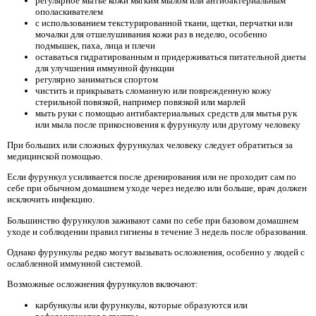
регулярное мытье кожи мягким мылом или антибактериальным
ополаскивателем
с использованием текстурированной ткани, щетки, перчатки или
мочалки для отшелушивания кожи раз в неделю, особенно
подмышек, паха, лица и плечи
оставаться гидратированным и придерживаться питательной диеты
для улучшения иммунной функции
регулярно заниматься спортом
чистить и прикрывать сломанную или поврежденную кожу
стерильной повязкой, например повязкой или марлей
мыть руки с помощью антибактериальных средств для мытья рук
или мыла после прикосновения к фурункулу или другому человеку
При больших или сложных фурункулах человеку следует обратиться за
медицинской помощью.
Если фурункул усиливается после дренирования или не проходит сам по
себе при обычном домашнем уходе через неделю или больше, врач должен
исключить инфекцию.
Большинство фурункулов заживают сами по себе при базовом домашнем
уходе и соблюдении правил гигиены в течение 3 недель после образования.
Однако фурункулы редко могут вызывать осложнения, особенно у людей с
ослабленной иммунной системой.
Возможные осложнения фурункулов включают:
карбункулы или фурункулы, которые образуются или