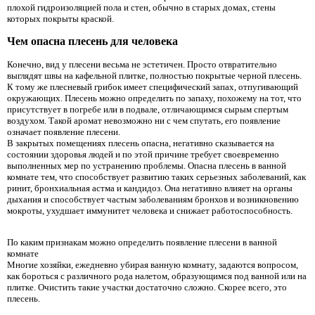
плохой гидроизоляцией пола и стен, обычно в старых домах, стены
которых покрыты краской.
Чем опасна плесень для человека
Конечно, вид у плесени весьма не эстетичен. Просто отвратительно
выглядят швы на кафельной плитке, полностью покрытые черной плесень.
К тому же плесневый грибок имеет специфический запах, отпугивающий
окружающих. Плесень можно определить по запаху, похожему на тот, что
присутствует в погребе или в подвале, отличающимся сырым спертым
воздухом. Такой аромат невозможно ни с чем спутать, его появление
означает появление плесени.
В закрытых помещениях плесень опасна, негативно сказывается на
состоянии здоровья людей и по этой причине требует своевременно
выполненных мер по устранению проблемы. Опасна плесень в ванной
комнате тем, что способствует развитию таких серьезных заболеваний, как
ринит, бронхиальная астма и кандидоз. Она негативно влияет на органы
дыхания и способствует частым заболеваниям бронхов и возникновению
мокроты, ухудшает иммунитет человека и снижает работоспособность.
По каким признакам можно определить появление плесени в ванной
комнате
Многие хозяйки, ежедневно убирая ванную комнату, задаются вопросом,
как бороться с различного рода налетом, образующимся под ванной или на
плитке. Очистить такие участки достаточно сложно. Скорее всего, это
плесень.