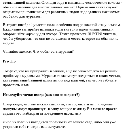
стены ванной комнаты. Стоящая вода и выпавшие человеческие волосы -
обычное явление для многих ванных комнат. Однако они также служат
открытым приглашением для различных видов надоедливых насекомых,
особенно для муравьев.
Вытрите шваброй участки пола, особенно под раковиной и за унитазом.
Ежедневно вытирайте излишки воды внутри и вдоль умывальника и
опорожняйте корзину для мусора. Также проверьте ВНУТРИ унитаза,
чтобы убедиться, что они не вставлены в место, которое вы обычно не
видите.
Читайте также:
Что любят есть муравьи?
Pro Tip
Тот факт, что вы прибрались в ванной, еще не означает, что вы решили
проблему с муравьями. Муравьи также могут гнездиться в таких местах,
как стены вашей ванной комнаты или под плиткой, так что не забудьте
проверить и там!
Исследуйте точки входа (как они попадают?)
Следующее, что вам нужно выяснить, это то, как эти неприглядные
ползуны могут проникнуть в вашу ванную комнату.Вы можете просто
сделать это, наблюдая за поведением насекомых.
Либо их колония находится поблизости от вашего сада, либо они уже
устроили себе гнездо в вашем туалете.