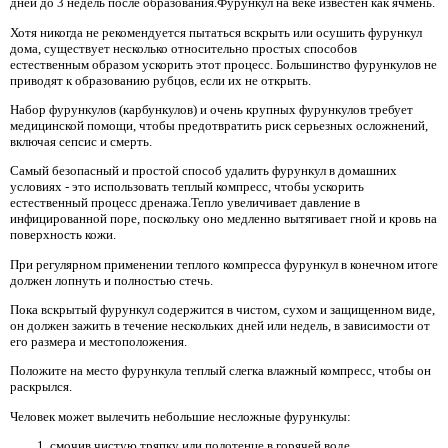
дней до 3 недель после образования.Фурункул на веке известен как ячмень.
Хотя никогда не рекомендуется пытаться вскрыть или осушить фурункул
дома, существует несколько относительно простых способов
естественным образом ускорить этот процесс. Большинство фурункулов не
приводят к образованию рубцов, если их не открыть.
Набор фурункулов (карбункулов) и очень крупных фурункулов требует
медицинской помощи, чтобы предотвратить риск серьезных осложнений,
включая сепсис и смерть.
Самый безопасный и простой способ удалить фурункул в домашних
условиях - это использовать теплый компресс, чтобы ускорить
естественный процесс дренажа.Тепло увеличивает давление в
инфицированной поре, поскольку оно медленно вытягивает гной и кровь на
поверхность кожи.
При регулярном применении теплого компресса фурункул в конечном итоге
должен лопнуть и полностью стечь.
Пока вскрытый фурункул содержится в чистом, сухом и защищенном виде,
он должен зажить в течение нескольких дней или недель, в зависимости от
его размера и местоположения.
Положите на место фурункула теплый слегка влажный компресс, чтобы он
раскрылся.
Человек может вылечить небольшие несложные фурункулы:
смочив чистую тряпку или полотенце в горячей воде