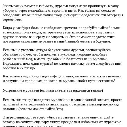
Учитывая их размер и гибкость, муравьи могут легко проникнуть в вашу
уборную через мельчайшие отверстия и щели. Как только вы сможете
определить их основные точки входа, немедленно заделайте эти отверстия
герметиком.
Когда у вас будет больше свободного времени, попробуйте найти больше
возможных точек входа, которые могут легко использовать муравьи и
другие насекомые, и сразу же закрыть их.Это поможет предотвратить
повторное нашествие муравьев в вашей ванной комнате в будущем.
Если вы не уверены, откуда берутся ваши муравьи, воспользуйтесь
обычным трюком, чтобы положить кусок еды (хорошо подойдет
разбавленный мед) в месте, где обычно болтаются ваши муравьи.
Подождите, пока один муравей не клюнет наживку, затем следуйте за ним
обратно в их гнездо.
Как только гнездо будет идентифицировано, вы можете заложить наживки
и ловушки на тропинках, по которым муравьи любят путешествовать!
Устранение муравьев (если вы знаете, где находится гнездо)
Если вы знаете, где находится муравейник в вашей ванной комнате, просто
используйте нетоксичный антисектицид и распылите раствор прямо над
колонией (если вы можете найти Это).
Эти решения, скорее всего, убьют муравьев в течение минуты. Дайте
остатку высохнуть еще пару минут, прежде чем избавиться от муравьев с
помощью веника и поддона для пыли.