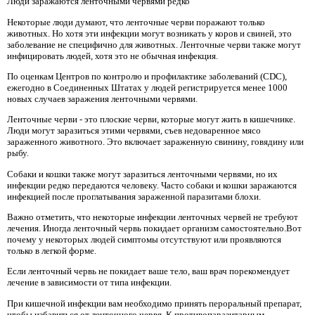
Люди заражаются ленточными червями редко
Некоторые люди думают, что ленточные черви поражают только
животных. Но хотя эти инфекции могут возникать у коров и свиней, это
заболевание не специфично для животных. Ленточные черви также могут
инфицировать людей, хотя это не обычная инфекция.
По оценкам Центров по контролю и профилактике заболеваний (CDC),
ежегодно в Соединенных Штатах у людей регистрируется менее 1000
новых случаев заражения ленточными червями.
Ленточные черви - это плоские черви, которые могут жить в кишечнике.
Люди могут заразиться этими червями, съев недоваренное мясо
зараженного животного. Это включает зараженную свинину, говядину или
рыбу.
Собаки и кошки также могут заразиться ленточными червями, но их
инфекции редко передаются человеку. Часто собаки и кошки заражаются
инфекцией после проглатывания зараженной паразитами блохи.
Важно отметить, что некоторые инфекции ленточных червей не требуют
лечения. Иногда ленточный червь покидает организм самостоятельно.Вот
почему у некоторых людей симптомы отсутствуют или проявляются
только в легкой форме.
Если ленточный червь не покидает ваше тело, ваш врач порекомендует
лечение в зависимости от типа инфекции.
При кишечной инфекции вам необходимо принять пероральный препарат,
чтобы избавиться от ленточного червя. К противопаразитарным