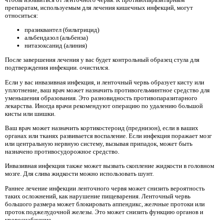
препаратам, используемым для лечения кишечных инфекций, могут
относиться:
празиквантел (бильтрицид)
альбендазол (альбенза)
нитазоксанид (алиния)
После завершения лечения у вас будет контрольный образец стула для
подтверждения инфекции. очистился.
Если у вас инвазивная инфекция, и ленточный червь образует кисту или
уплотнение, ваш врач может назначить противогельминтное средство для
уменьшения образования. Это разновидность противопаразитарного
лекарства. Иногда врачи рекомендуют операцию по удалению большой
кисты или шишки.
Ваш врач может назначить кортикостероид (преднизон), если в ваших
органах или тканях развивается воспаление. Если инфекция поражает мозг
или центральную нервную систему, вызывая припадок, может быть
назначено противосудорожное средство.
Инвазивная инфекция также может вызвать скопление жидкости в головном
мозге. Для слива жидкости можно использовать шунт.
Раннее лечение инфекции ленточного червя может снизить вероятность
таких осложнений, как нарушение пищеварения. Ленточный червь
большого размера может блокировать аппендикс, желчные протоки или
проток поджелудочной железы. Это может снизить функцию органов и
кровоснабжение.