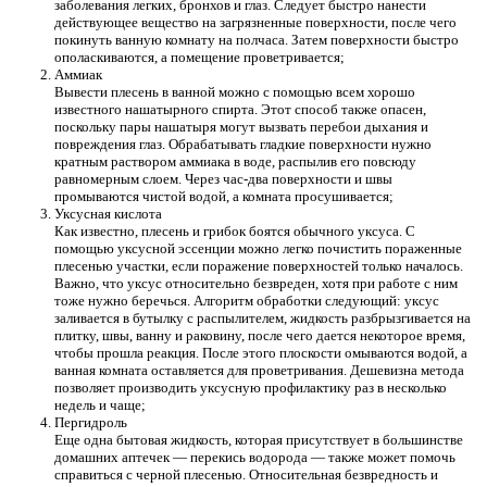
заболевания легких, бронхов и глаз. Следует быстро нанести
действующее вещество на загрязненные поверхности, после чего
покинуть ванную комнату на полчаса. Затем поверхности быстро
ополаскиваются, а помещение проветривается;
Аммиак
Вывести плесень в ванной можно с помощью всем хорошо
известного нашатырного спирта. Этот способ также опасен,
поскольку пары нашатыря могут вызвать перебои дыхания и
повреждения глаз. Обрабатывать гладкие поверхности нужно
кратным раствором аммиака в воде, распылив его повсюду
равномерным слоем. Через час-два поверхности и швы
промываются чистой водой, а комната просушивается;
Уксусная кислота
Как известно, плесень и грибок боятся обычного уксуса. С
помощью уксусной эссенции можно легко почистить пораженные
плесенью участки, если поражение поверхностей только началось.
Важно, что уксус относительно безвреден, хотя при работе с ним
тоже нужно беречься. Алгоритм обработки следующий: уксус
заливается в бутылку с распылителем, жидкость разбрызгивается на
плитку, швы, ванну и раковину, после чего дается некоторое время,
чтобы прошла реакция. После этого плоскости омываются водой, а
ванная комната оставляется для проветривания. Дешевизна метода
позволяет производить уксусную профилактику раз в несколько
недель и чаще;
Пергидроль
Еще одна бытовая жидкость, которая присутствует в большинстве
домашних аптечек — перекись водорода — также может помочь
справиться с черной плесенью. Относительная безвредность и