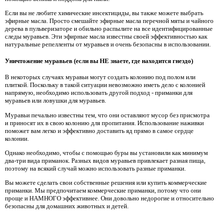
Если вы не любите химические инсектициды, вы также можете выбрать
эфирные масла. Просто смешайте эфирные масла перечной мяты и чайного
дерева в пульверизаторе и обильно распылите на все идентифицированные
следы муравьев. Эти эфирные масла известны своей эффективностью как
натуральные репелленты от муравьев и очень безопасны в использовании.
Уничтожение муравьев (если вы НЕ знаете, где находится гнездо)
В некоторых случаях муравьи могут создать колонию под полом или
плиткой. Поскольку в такой ситуации невозможно иметь дело с колонией
напрямую, необходимо использовать другой подход - приманки для
муравьев или ловушки для муравьев.
Муравьи печально известны тем, что они оставляют мусор без присмотра
и приносят их в свою колонию для пропитания. Использование наживки
поможет вам легко и эффективно доставить яд прямо в самое сердце
колонии.
Однако необходимо, чтобы с помощью буры вы установили как минимум
два-три вида приманок. Разных видов муравьев привлекает разная пища,
поэтому на всякий случай можно использовать разные приманки.
Вы можете сделать свои собственные решения или купить коммерческие
приманки. Мы предпочитаем коммерческие приманки, потому что они
проще и НАМНОГО эффективнее. Они довольно недорогие и относительно
безопасны для домашних животных и детей.