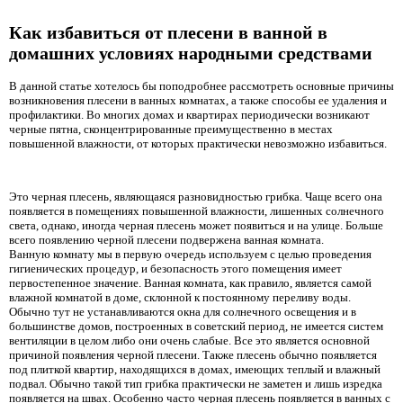
Как избавиться от плесени в ванной в
домашних условиях народными средствами
В данной статье хотелось бы поподробнее рассмотреть основные причины
возникновения плесени в ванных комнатах, а также способы ее удаления и
профилактики. Во многих домах и квартирах периодически возникают
черные пятна, сконцентрированные преимущественно в местах
повышенной влажности, от которых практически невозможно избавиться.
Это черная плесень, являющаяся разновидностью грибка. Чаще всего она
появляется в помещениях повышенной влажности, лишенных солнечного
света, однако, иногда черная плесень может появиться и на улице. Больше
всего появлению черной плесени подвержена ванная комната.
Ванную комнату мы в первую очередь используем с целью проведения
гигиенических процедур, и безопасность этого помещения имеет
первостепенное значение. Ванная комната, как правило, является самой
влажной комнатой в доме, склонной к постоянному переливу воды.
Обычно тут не устанавливаются окна для солнечного освещения и в
большинстве домов, построенных в советский период, не имеется систем
вентиляции в целом либо они очень слабые. Все это является основной
причиной появления черной плесени. Также плесень обычно появляется
под плиткой квартир, находящихся в домах, имеющих теплый и влажный
подвал. Обычно такой тип грибка практически не заметен и лишь изредка
появляется на швах. Особенно часто черная плесень появляется в ванных с