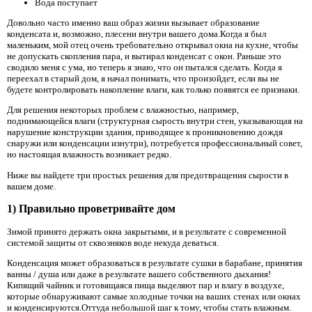
Вода поступает
Довольно часто именно ваш образ жизни вызывает образование
конденсата и, возможно, плесени внутри вашего дома.Когда я был
маленьким, мой отец очень требовательно открывал окна на кухне, чтобы
не допускать скопления пара, и вытирал конденсат с окон. Раньше это
сводило меня с ума, но теперь я знаю, что он пытался сделать. Когда я
переехал в старый дом, я начал понимать, что произойдет, если вы не
будете контролировать накопление влаги, как только появятся ее признаки.
Для решения некоторых проблем с влажностью, например,
поднимающейся влаги (структурная сырость внутри стен, указывающая на
нарушение конструкции здания, приводящее к проникновению дождя
снаружи или конденсации изнутри), потребуется профессиональный совет,
но настоящая влажность возникает редко.
Ниже вы найдете три простых решения для предотвращения сырости в
вашем доме.
1) Правильно проветривайте дом
Зимой принято держать окна закрытыми, и в результате с современной
системой защиты от сквозняков воде некуда деваться.
Конденсация может образоваться в результате сушки в барабане, принятия
ванны / душа или даже в результате вашего собственного дыхания!
Кипящий чайник и готовящаяся пища выделяют пар и влагу в воздухе,
которые обнаруживают самые холодные точки на ваших стенах или окнах
и конденсируются.Оттуда небольшой шаг к тому, чтобы стать влажным.