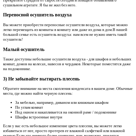
Прекратите страдать от сырости сегодня и поищите объявления о
сушильном агрегате. Я бы не жил без него.
Переносной осушитель воздуха
Вы можете приобрести переносные осушители воздуха, которые можно
легко перемещать из комнаты в комнату или даже из дома в дом.В нашей
большой семье есть осушитель воздуха: нам всем не нужно иметь такой
осушитель!
Малый осушитель
Также доступны небольшие осушители воздуха - для шкафов и небольших
комнат, домов на колесах, навесов и чердаков. Некоторые поместятся даже
на подоконнике.
3) Не забывайте вытирать плесень
Обратите внимание на места скопления конденсата в вашем доме. Обычные
места, где можно найти черную плесень:
За мебелью, например, диваном или книжным шкафом
По углам комнат
Под окном и накапливается на оконной раме / подоконнике
Шкафы встроенные внутри
Если у вас есть небольшое изменение цвета плесени, вы можете легко
избавиться от нее, просто протерев ее влажной салфеткой или влажной
тканью.Если это немного более очевидно, вам, возможно, придется