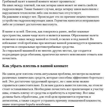
Грибковый налет в ванной комнате может проявиться:
На швах между плиткой, так как затирка швов может не иметь свойств
гидроизоляции. Также бывают случаи, когда затирку швов выполнили с
нарушением технологии либо она полностью отсутствует.
На раковине и вокруг нее. Происходит это по причине некачественного
устройства гидроизолирующих швов. Герметик наносится неправильно
либо не успевает достаточно высохнуть.
В ванне и за ней. Плесень, как говорилось ранее, любит влажные
пространства, каким чаще всего и является ванная. Образование налета
возможно в швах между ванной и стеной, в сколах и под ванной. Во
избежание этой проблемы при монтаже ванной рекомендуется применять
герметик и специальные противогрибковые средства.
За стиральной машиной и во многих других местах, где создается
подходящая среда обитания, практически ничего невозможно отмыть или
почистить.
Как убрать плесень в ванной комнате
На самом деле плесень очень актуальная проблема, несмотря на наличие
различных химических средств, которые способны эффективно бороться с
ней. Это достаточно трудоемкий процесс, но с ним легко можно
справиться самостоятельно. Если вам удалось вывести плесень, на этом не
стоит останавливаться. Необходимо почистить все прилегающие к участку
швы, отмыть плитку от средства и прибегнуть к герметику. Все швы
должны быть обработаны, для этой цели применяется герметик и
антисептик, а также следует устранить причину повышенной влажности,
иначе повторная борьба неизбежна.