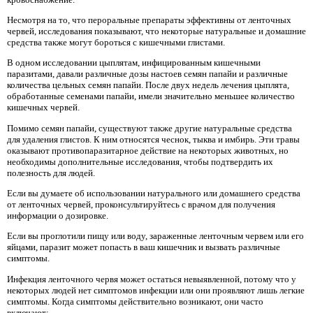
Несмотря на то, что пероральные препараты эффективны от ленточных
червей, исследования показывают, что некоторые натуральные и домашние
средства также могут бороться с кишечными глистами.
В одном исследовании цыплятам, инфицированным кишечными
паразитами, давали различные дозы настоев семян папайи и различные
количества цельных семян папайи. После двух недель лечения цыплята,
обработанные семенами папайи, имели значительно меньшее количество
кишечных червей.
Помимо семян папайи, существуют также другие натуральные средства
для удаления глистов. К ним относятся чеснок, тыква и имбирь. Эти травы
оказывают противопаразитарное действие на некоторых животных, но
необходимы дополнительные исследования, чтобы подтвердить их
полезность для людей.
Если вы думаете об использовании натурального или домашнего средства
от ленточных червей, проконсультируйтесь с врачом для получения
информации о дозировке.
Если вы проглотили пищу или воду, зараженные ленточным червем или его
яйцами, паразит может попасть в ваш кишечник и вызвать различные
симптомы.
Инфекция ленточного червя может остаться невыявленной, потому что у
некоторых людей нет симптомов инфекции или они проявляют лишь легкие
симптомы. Когда симптомы действительно возникают, они часто
включают: