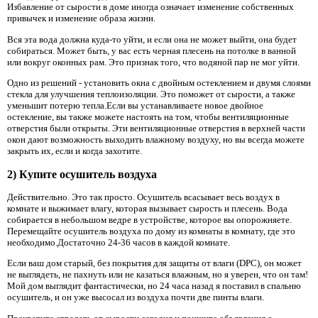
Избавление от сырости в доме иногда означает изменение собственных
привычек и изменение образа жизни.
Вся эта вода должна куда-то уйти, и если она не может выйти, она будет
собираться. Может быть, у вас есть черная плесень на потолке в ванной
или вокруг оконных рам. Это признак того, что водяной пар не мог уйти.
Одно из решений - установить окна с двойным остеклением и двумя слоями
стекла для улучшения теплоизоляции. Это поможет от сырости, а также
уменьшит потерю тепла.Если вы устанавливаете новое двойное
остекление, вы также можете настоять на том, чтобы вентиляционные
отверстия были открыты. Эти вентиляционные отверстия в верхней части
окон дают возможность выходить влажному воздуху, но вы всегда можете
закрыть их, если и когда захотите.
2) Купите осушитель воздуха
Действительно. Это так просто. Осушитель всасывает весь воздух в
комнате и выжимает влагу, которая вызывает сырость и плесень. Вода
собирается в небольшом ведре в устройстве, которое вы опорожняете.
Перемещайте осушитель воздуха по дому из комнаты в комнату, где это
необходимо.Достаточно 24-36 часов в каждой комнате.
Если ваш дом старый, без покрытия для защиты от влаги (DPC), он может
не выглядеть, не пахнуть или не казаться влажным, но я уверен, что он там!
Мой дом выглядит фантастически, но 24 часа назад я поставил в спальню
осушитель, и он уже высосал из воздуха почти две пинты влаги.