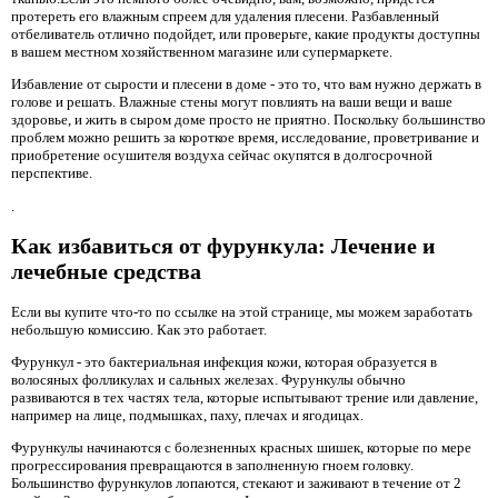
протереть его влажным спреем для удаления плесени. Разбавленный
отбеливатель отлично подойдет, или проверьте, какие продукты доступны
в вашем местном хозяйственном магазине или супермаркете.
Избавление от сырости и плесени в доме - это то, что вам нужно держать в
голове и решать. Влажные стены могут повлиять на ваши вещи и ваше
здоровье, и жить в сыром доме просто не приятно. Поскольку большинство
проблем можно решить за короткое время, исследование, проветривание и
приобретение осушителя воздуха сейчас окупятся в долгосрочной
перспективе.
.
Как избавиться от фурункула: Лечение и
лечебные средства
Если вы купите что-то по ссылке на этой странице, мы можем заработать
небольшую комиссию. Как это работает.
Фурункул - это бактериальная инфекция кожи, которая образуется в
волосяных фолликулах и сальных железах. Фурункулы обычно
развиваются в тех частях тела, которые испытывают трение или давление,
например на лице, подмышках, паху, плечах и ягодицах.
Фурункулы начинаются с болезненных красных шишек, которые по мере
прогрессирования превращаются в заполненную гноем головку.
Большинство фурункулов лопаются, стекают и заживают в течение от 2