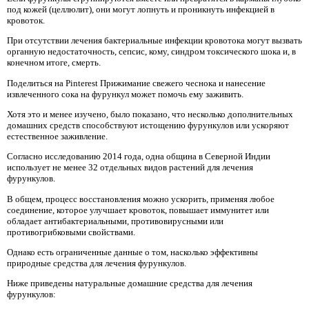
под кожей (целлюлит), они могут лопнуть и проникнуть инфекцией в
кровоток.
При отсутствии лечения бактериальные инфекции кровотока могут вызвать
органную недостаточность, сепсис, кому, синдром токсического шока и, в
конечном итоге, смерть.
Поделиться на Pinterest Прижимание свежего чеснока и нанесение
извлеченного сока на фурункул может помочь ему заживить.
Хотя это и менее изучено, было показано, что несколько дополнительных
домашних средств способствуют истощению фурункулов или ускоряют
естественное заживление.
Согласно исследованию 2014 года, одна община в Северной Индии
использует не менее 32 отдельных видов растений для лечения
фурункулов.
В общем, процесс восстановления можно ускорить, применяя любое
соединение, которое улучшает кровоток, повышает иммунитет или
обладает антибактериальными, противовирусными или
противогрибковыми свойствами.
Однако есть ограниченные данные о том, насколько эффективны
природные средства для лечения фурункулов.
Ниже приведены натуральные домашние средства для лечения
фурункулов: