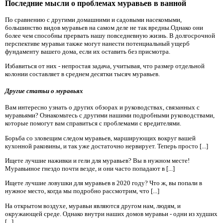
Последние мысли о проблемах муравьев в ванной
По сравнению с другими домашними и садовыми насекомыми,
большинство видов муравьев на самом деле не так вредны.Однако они
более чем способны прервать нашу повседневную жизнь. В долгосрочной
перспективе муравьи также могут нанести потенциальный ущерб
фундаменту вашего дома, если их оставить без присмотра.
Избавиться от них - непростая задача, учитывая, что размер отдельной
колонии составляет в среднем десятки тысяч муравьев.
Другие статьи о муравьях
Вам интересно узнать о других обзорах и руководствах, связанных с
муравьями? Ознакомьтесь с другими нашими подробными руководствами,
которые помогут вам справиться с проблемами с вредителями.
Борьба со зловещим следом муравьев, марширующих вокруг вашей
кухонной раковины, и так уже достаточно нервирует. Теперь просто [...]
Ищете лучшие наживки и гели для муравьев? Вы в нужном месте!
Муравьиное гнездо почти везде, и они часто попадают в [...]
Ищете лучшие ловушки для муравьев в 2020 году? Что ж, вы попали в
нужное место, когда мы подробно рассмотрим, что [...]
На открытом воздухе, муравьи являются другом нам, людям, и
окружающей среде. Однако внутри наших домов муравьи - одни из худших
[...]