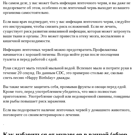
На самом деле, у вас может быть инфекция ленточного червя, и вы даже не
подозреваете об этом, особенно если ленточный червь выходит из вашего
организма самостоятельно.
Если ваш врач подтвердит, что у вас инфекция ленточного червя, следуйте
его инструкциям, чтобы снизить риск осложнений. Если не лечить,
существует риск развития инвазивной инфекции, которая может затронуть
ваши ткани и органы. Это может привести к отеку мозга, воспалению и
кишечной непроходимости.
Инфекцию ленточных червей можно предотвратить.Профилактика
начинается с хорошей гигиены. Всегда мойте руки после посещения
туалета и перед работой с едой.
Руки следует мыть теплой мыльной водой. Вспеньте мыло и потрите руки в
течение 20 секунд. По данным CDC, это примерно столько же, сколько
спеть песню «Happy Birthday» дважды.
Вы также можете защитить себя, промывая фрукты и овощи перед едой.
Кроме того, перед употреблением убедитесь, что мясо полностью
приготовлено. Употребление сырой или недоваренной свинины, говядины
или рыбы повышает риск заражения.
Если вы подозреваете наличие ленточных червей у домашнего животного,
поговорите со своим ветеринаром о лечении.
.
Как избавиться от муравьев в ванной (обзор