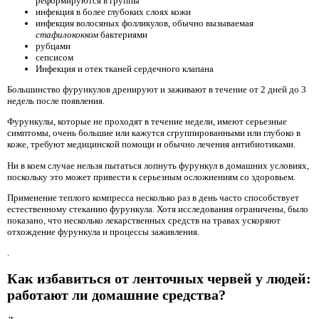
реформируются в группы
инфекция в более глубоких слоях кожи
инфекция волосяных фолликулов, обычно вызываемая
стафилококком
бактериями
рубцами
сепсисом
Инфекция и отек тканей сердечного клапана
Большинство фурункулов дренируют и заживают в течение от 2 дней до 3
недель после появления.
Фурункулы, которые не проходят в течение недели, имеют серьезные
симптомы, очень большие или кажутся сгруппированными или глубоко в
коже, требуют медицинской помощи и обычно лечения антибиотиками.
Ни в коем случае нельзя пытаться лопнуть фурункул в домашних условиях,
поскольку это может привести к серьезным осложнениям со здоровьем.
Применение теплого компресса несколько раз в день часто способствует
естественному стеканию фурункула. Хотя исследования ограничены, было
показано, что несколько лекарственных средств на травах ускоряют
отхождение фурункула и процессы заживления.
.
Как избавиться от ленточных червей у людей:
работают ли домашние средства?