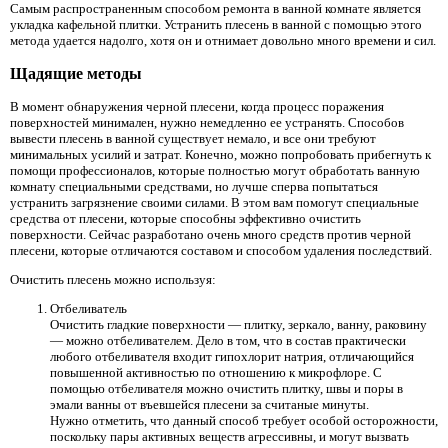
Самым распространенным способом ремонта в ванной комнате является
укладка кафельной плитки. Устранить плесень в ванной с помощью этого
метода удается надолго, хотя он и отнимает довольно много времени и сил.
Щадящие методы
В момент обнаружения черной плесени, когда процесс поражения
поверхностей минимален, нужно немедленно ее устранять. Способов
вывести плесень в ванной существует немало, и все они требуют
минимальных усилий и затрат. Конечно, можно попробовать прибегнуть к
помощи профессионалов, которые полностью могут обработать ванную
комнату специальными средствами, но лучше сперва попытаться
устранить загрязнение своими силами. В этом вам помогут специальные
средства от плесени, которые способны эффективно очистить
поверхности. Сейчас разработано очень много средств против черной
плесени, которые отличаются составом и способом удаления последствий.
Очистить плесень можно используя:
Отбеливатель
Очистить гладкие поверхности — плитку, зеркало, ванну, раковину
— можно отбеливателем. Дело в том, что в состав практически
любого отбеливателя входит гипохлорит натрия, отличающийся
повышенной активностью по отношению к микрофлоре. С
помощью отбеливателя можно очистить плитку, швы и поры в
эмали ванны от въевшейся плесени за считаные минуты.
Нужно отметить, что данный способ требует особой осторожности,
поскольку пары активных веществ агрессивны, и могут вызвать