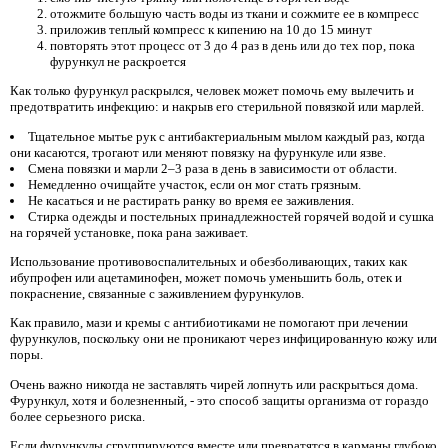
отожмите большую часть воды из ткани и сожмите ее в компресс
приложив теплый компресс к кипению на 10 до 15 минут
повторять этот процесс от 3 до 4 раз в день или до тех пор, пока
фурункул не раскроется
Как только фурункул раскрылся, человек может помочь ему вылечить и
предотвратить инфекцию: и накрыв его стерильной повязкой или марлей.
Тщательное мытье рук с антибактериальным мылом каждый раз, когда
они касаются, трогают или меняют повязку на фурункуле или язве.
Смена повязки и марли 2–3 раза в день в зависимости от области.
Немедленно очищайте участок, если он мог стать грязным.
Не касаться и не растирать ранку во время ее заживления.
Стирка одежды и постельных принадлежностей горячей водой и сушка
на горячей установке, пока рана заживает.
Использование противовоспалительных и обезболивающих, таких как
ибупрофен или ацетаминофен, может помочь уменьшить боль, отек и
покраснение, связанные с заживлением фурункулов.
Как правило, мази и кремы с антибиотиками не помогают при лечении
фурункулов, поскольку они не проникают через инфицированную кожу или
поры.
Очень важно никогда не заставлять чирей лопнуть или раскрыться дома.
Фурункул, хотя и болезненный, - это способ защиты организма от гораздо
более серьезного риска.
Если фурункулы сгруппируются вместе или превратятся в карманы глубоко