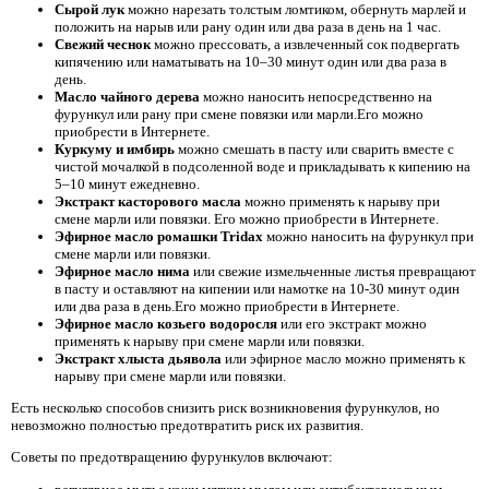
Сырой лук
можно нарезать толстым ломтиком, обернуть марлей и
положить на нарыв или рану один или два раза в день на 1 час.
Свежий чеснок
можно прессовать, а извлеченный сок подвергать
кипячению или наматывать на 10–30 минут один или два раза в
день.
Масло чайного дерева
можно наносить непосредственно на
фурункул или рану при смене повязки или марли.Его можно
приобрести в Интернете.
Куркуму и имбирь
можно смешать в пасту или сварить вместе с
чистой мочалкой в ​​подсоленной воде и прикладывать к кипению на
5–10 минут ежедневно.
Экстракт касторового масла
можно применять к нарыву при
смене марли или повязки. Его можно приобрести в Интернете.
Эфирное масло ромашки Tridax
можно наносить на фурункул при
смене марли или повязки.
Эфирное масло нима
или свежие измельченные листья превращают
в пасту и оставляют на кипении или намотке на 10-30 минут один
или два раза в день.Его можно приобрести в Интернете.
Эфирное масло козьего водоросля
или его экстракт можно
применять к нарыву при смене марли или повязки.
Экстракт хлыста дьявола
или эфирное масло можно применять к
нарыву при смене марли или повязки.
Есть несколько способов снизить риск возникновения фурункулов, но
невозможно полностью предотвратить риск их развития.
Советы по предотвращению фурункулов включают: