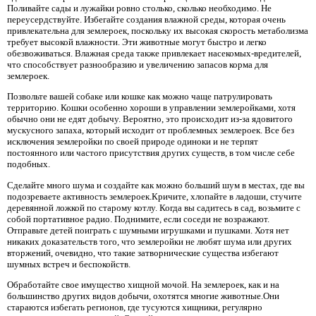
Поливайте сады и лужайки ровно столько, сколько необходимо. Не
переусердствуйте. Избегайте создания влажной среды, которая очень
привлекательна для землероек, поскольку их высокая скорость метаболизма
требует высокой влажности. Эти животные могут быстро и легко
обезвоживаться. Влажная среда также привлекает насекомых-вредителей,
что способствует разнообразию и увеличению запасов корма для
землероек.
Позвольте вашей собаке или кошке как можно чаще патрулировать
территорию. Кошки особенно хороши в управлении землеройками, хотя
обычно они не едят добычу. Вероятно, это происходит из-за ядовитого
мускусного запаха, который исходит от проблемных землероек. Все без
исключения землеройки по своей природе одиноки и не терпят
постоянного или частого присутствия других существ, в том числе себе
подобных.
Сделайте много шума и создайте как можно больший шум в местах, где вы
подозреваете активность землероек.Кричите, хлопайте в ладоши, стучите
деревянной ложкой по старому котлу. Когда вы садитесь в сад, возьмите с
собой портативное радио. Поднимите, если соседи не возражают.
Отправьте детей поиграть с шумными игрушками и пушками. Хотя нет
никаких доказательств того, что землеройки не любят шума или других
вторжений, очевидно, что такие затворнические существа избегают
шумных встреч и беспокойств.
Обработайте свое имущество хищной мочой. На землероек, как и на
большинство других видов добычи, охотятся многие животные.Они
стараются избегать регионов, где тусуются хищники, регулярно