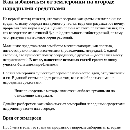
Как избавиться от землеройки на огороде
народными средствами
На первый взгляд кажется, что такие зверьки, как кроты и землеройки не
вредят хозяину огорода или дачного участка, ведь они разрыхляют почву,
прорывая свои норы и ходы. Однако пользы от этого практически нет, так
как вследствие их активной бурной деятельности гибнет урожай, потому
что грызуны уничтожают корни растений.
Маленькие представители семейства млекопитающих, как правило,
питаются различными насекомыми (проволочник, медведка). С одной
стороны, это приносит пользу огороднику, с другой — доставляет массу
неприятностей.
В итоге, нашествие незваных гостей грозит хозяину
участка большими проблемами.
Против землеройки существует огромное количество ядов, отпугивателей
и т.п. В данной статье пойдет речь о том, как с ней бороться именно
народными средствами.
Нижеприведенные методы являются наиболее гуманными по
отношению к зверькам.
Давайте разберемся, как избавиться от землеройки народными средствами
на дачном участке или огороде.
Вред от землероек
Проблема в том, что грызуны прорывают широкие лабиринты, которые