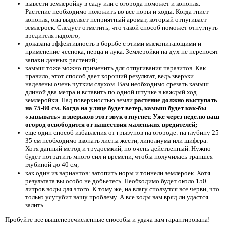
вывести землеройку в саду или с огорода поможет и конопля.
Растение необходимо положить во все норы и ходы. Когда гниет
конопля, она выделяет неприятный аромат, который отпугивает
землероек. Следует отметить, что такой способ поможет отпугнуть
вредителя надолго;
доказана эффективность в борьбе с этими млекопитающими и
применение чеснока, перца и лука. Землеройки на дух не переносят
запахи данных растений;
камыш тоже можно применить для отпугивания паразитов. Как
правило, этот способ дает хороший результат, ведь зверьки
наделены очень чутким слухом. Вам необходимо срезать камыш
длиной два метра и вставить по одной штучке в каждый ход
землеройки. Над поверхностью земли
растение должно выступать
на 75-80 см. Когда на улице будет ветер, камыш будет как-бы
«завывать» и зверьков этот звук отпугнет. Уже через неделю ваш
огород освободится от нашествия маленьких вредителей;
еще один способ избавления от грызунов на огороде: на глубину 25-
35 см необходимо вкопать листы жести, линолиума или шифера.
Хотя данный метод и трудоемкий, но очень действенный. Нужно
будет потратить много сил и времени, чтобы получилась траншея
глубиной до 40 см;
как один из вариантов: затопить норы и тоннели землероек. Хотя
результата вы особо не добьетесь. Необходимо будет около 150
литров воды для этого. К тому же, на влагу сползутся все черви, что
только усугубит вашу проблему. А все ходы вам вряд ли удастся
залить.
Пробуйте все вышеперечисленные способы и удача вам гарантирована!