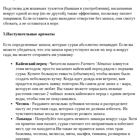
Подстилка для кошачьих туалетов (бывшая в употреблении), насыпанная
вокруг одной из нор (но не другой), также эффективна, поскольку пахнет
хищником. Если оставить одно выходное отверстие без запаха, они смогут
сбежать, а не оставаться в норе.
5.Наступательные ароматы
Есть определенные запахи, которые сурки абсолютно ненавидят. Если вы
можете убедиться, что эти запахи присутствуют возле их нор и вокруг
сада, вы можете отправить им упаковку:
Кайенский перец
- Читатели нашего
Farmers ’Almanac
клянутся
этим методом: просто насыпьте кайенский перец рядом с норками
сурка. Купите большую емкость (объемную), чтобы можно было
создать небольшую кучку. Когда идет дождь или ветрено, вам
придется подавать заявку повторно.На самом деле запах
и
- жара,
которую они не любят. Вы также можете опрыскать нежные
растения смесью 2 чайных ложек кайенского перца с одним литром
воды, чтобы они не покусывались.
Чеснок
- Раздавите несколько зубчиков чеснока и распределите
пасту по участкам сада, которых сурки не должны избегать. Их
чувствительные носы не переносят резкого запаха.
Лаванда
- Попробуйте посадить немного лаванды вокруг сада. Хотя
он приятно нам пахнет, сурки считают его неприятным и избегают
мест, где он находится.Им также не нравится запах этих трав:
базилика, чеснока, мелиссы, мяты, шалфея, тимьяна, розмарина и
орегано.