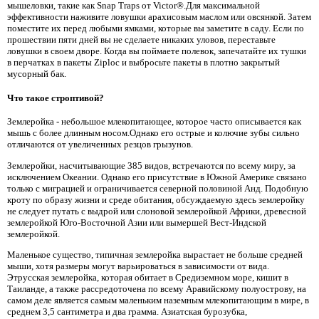
мышеловки, такие как Snap Traps от Victor®.Для максимальной
эффективности наживите ловушки арахисовым маслом или овсянкой. Затем
поместите их перед любыми ямками, которые вы заметите в саду. Если по
прошествии пяти дней вы не сделаете никаких уловов, переставьте
ловушки в своем дворе. Когда вы поймаете полевок, запечатайте их тушки
в перчатках в пакеты Ziploc и выбросьте пакеты в плотно закрытый
мусорный бак.
Что такое строптивой?
Землеройка - небольшое млекопитающее, которое часто описывается как
мышь с более длинным носом.Однако его острые и колючие зубы сильно
отличаются от увеличенных резцов грызунов.
Землеройки, насчитывающие 385 видов, встречаются по всему миру, за
исключением Океании. Однако его присутствие в Южной Америке связано
только с миграцией и ограничивается северной половиной Анд. Подобную
кроту по образу жизни и среде обитания, обсуждаемую здесь землеройку
не следует путать с выдрой или слоновой землеройкой Африки, древесной
землеройкой Юго-Восточной Азии или вымершей Вест-Индской
землеройкой.
Маленькое существо, типичная землеройка вырастает не больше средней
мыши, хотя размеры могут варьироваться в зависимости от вида.
Этрусская землеройка, которая обитает в Средиземном море, кишит в
Таиланде, а также рассредоточена по всему Аравийскому полуострову, на
самом деле является самым маленьким наземным млекопитающим в мире, в
среднем 3,5 сантиметра и два грамма. Азиатская бурозубка,