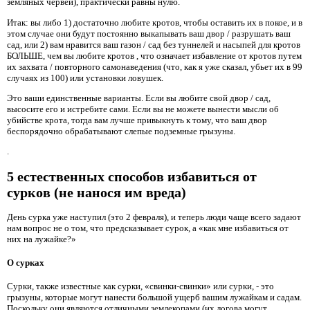
земляных червей), практически равны нулю.
Итак: вы либо 1) достаточно любите кротов, чтобы оставить их в покое, и в
этом случае они будут постоянно выкапывать ваш двор / разрушать ваш
сад, или 2) вам нравится ваш газон / сад без туннелей и насыпей для кротов
БОЛЬШЕ, чем вы любите кротов , что означает избавление от кротов путем
их захвата / повторного самонаведения (что, как я уже сказал, убьет их в 99
случаях из 100) или установки ловушек.
Это ваши единственные варианты. Если вы любите свой двор / сад,
высосите его и истребите сами. Если вы не можете вынести мысли об
убийстве крота, тогда вам лучше привыкнуть к тому, что ваш двор
беспорядочно обрабатывают слепые подземные грызуны.
.
5 естественных способов избавиться от
сурков (не нанося им вреда)
День сурка уже наступил (это 2 февраля), и теперь люди чаще всего задают
нам вопрос не о том, что предсказывает сурок, а «как мне избавиться от
них на лужайке?»
О сурках
Сурки, также известные как сурки, «свинки-свинки» или сурки, - это
грызуны, которые могут нанести большой ущерб вашим лужайкам и садам.
Поскольку они являются отличными землекопами (их логова могут