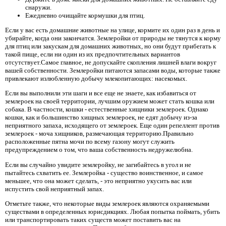
снаружи.
Ежедневно очищайте кормушки для птиц.
Если у вас есть домашние животные на улице, кормите их один раз в день и
убирайте, когда они закончатся. Землеройки от природы не тянутся к корму
для птиц или закускам для домашних животных, но они будут прибегать к
такой пище, если ни один из их предпочтительных вариантов
отсутствует.Самое главное, не допускайте скопления лишней влаги вокруг
вашей собственности. Землеройки питаются запасами воды, которые также
привлекают излюбленную добычу млекопитающих: насекомых.
Если вы выполнили эти шаги и все еще не знаете, как избавиться от
землероек на своей территории, лучшим оружием может стать кошка или
собака. В частности, кошки - естественные хищники землероек. Однако
кошки, как и большинство хищных землероек, не едят добычу из-за
неприятного запаха, исходящего от землероек. Еще один репеллент против
землероек - моча хищников, размечающая территорию.Правильно
расположенные пятна мочи по всему газону могут служить
предупреждением о том, что ваша собственность недружелюбна.
Если вы случайно увидите землеройку, не загибайтесь в угол и не
пытайтесь схватить ее. Землеройка - существо воинственное, и самое
меньшее, что она может сделать, - это неприятно укусить вас или
испустить свой неприятный запах.
Отметьте также, что некоторые виды землероек являются охраняемыми
существами в определенных юрисдикциях. Любая попытка поймать, убить
или транспортировать таких существ может поставить вас на