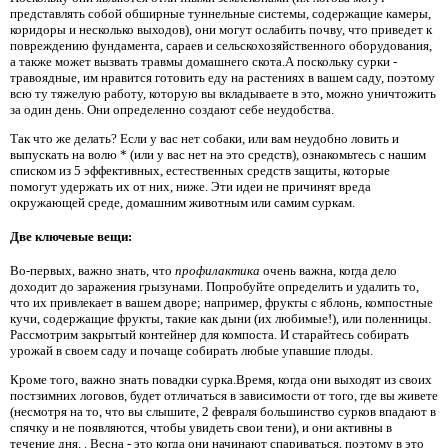
представлять собой обширные туннельные системы, содержащие камеры,
коридоры и несколько выходов), они могут ослабить почву, что приведет к
повреждению фундамента, сараев и сельскохозяйственного оборудования,
а также может вызвать травмы домашнего скота.А поскольку сурки -
травоядные, им нравится готовить еду на растениях в вашем саду, поэтому
всю ту тяжелую работу, которую вы вкладываете в это, можно уничтожить
за один день. Они определенно создают себе неудобства.
Так что же делать? Если у вас нет собаки, или вам неудобно ловить и
выпускать на волю * (или у вас нет на это средств), ознакомьтесь с нашим
списком из 5 эффективных, естественных средств защиты, которые
помогут удержать их от них, ниже. Эти идеи не причинят вреда
окружающей среде, домашним животным или самим суркам.
Две ключевые вещи:
Во-первых, важно знать, что
профилактика
очень важна, когда дело
доходит до заражения грызунами. Попробуйте определить и удалить то,
что их привлекает в вашем дворе; например, фрукты с яблонь, компостные
кучи, содержащие фрукты, такие как дыни (их любимые!), или поленницы.
Рассмотрим закрытый контейнер для компоста. И старайтесь собирать
урожай в своем саду и почаще собирать любые упавшие плоды.
Кроме того, важно знать повадки сурка.Время, когда они выходят из своих
постзимних логовов, будет отличаться в зависимости от того, где вы живете
(несмотря на то, что вы слышите, 2 февраля большинство сурков впадают в
спячку и не появляются, чтобы увидеть свои тени), и они активны в
течение дня. . Весна - это когда они начинают спариваться, поэтому в это