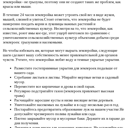
землеройки - не грызуны, поэтому они не создают таких же проблем, как
крысы или мыши.
В течение 24 часов землеройка может утроить свой вес в виде жуков,
мышей, слизней и улиток.Стоит отметить, что землеройка не будет
намеренно поедать корни и луковицы важных растений и
сельскохозяйственных культур. Несмотря на то, что землеройки, как
известно, роют ямы кое-где, этот ущерб ничтожен по сравнению с
уничтожением сельскохозяйственных культур объектами добычи среди
землероек: грызунами и насекомыми.
Но чтобы избежать ям, которые могут вырыть землеройки, следующие
шаги сделают вашу собственность менее привлекательной для органов
чувств. Учтите, что землеройки любят воду и темные укрытые укрытия.
Разместите гостеприимные укрытия для землероек подальше от
вашего сада.
Сгребание листьев и листвы. Убирайте мертвые ветки и садовый
мусор.
Переместите все кирпичные и дрова в свой гараж.
Регулярно подстригайте газон (землероек привлекает высокая
трава).
Расчищайте заросшие кусты и низко висящие ветви деревьев.
Уничтожайте насекомых на лужайке и в саду несколько раз в год.
Постарайтесь предотвратить образование луж на вашем участке.Не
допускайте чрезмерного полива лужайки или сада.
Плотно закрывайте мусор и мусорные баки. Держите их в гараже до
дня получения.
Держите в доме миски для домашних животных. Не оставляйте еду