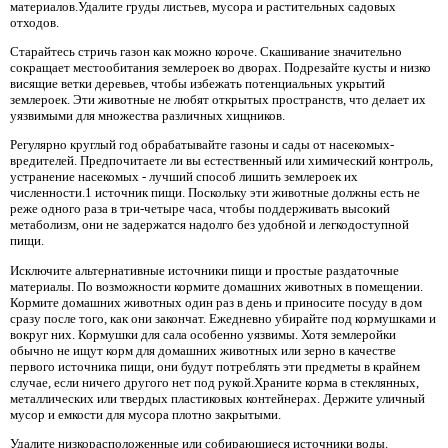
материалов.Удалите груды листьев, мусора и растительных садовых
отходов.
Старайтесь стричь газон как можно короче. Скашивание значительно
сокращает местообитания землероек во дворах. Подрезайте кусты и низко
висящие ветки деревьев, чтобы избежать потенциальных укрытий
землероек. Эти животные не любят открытых пространств, что делает их
уязвимыми для множества различных хищников.
Регулярно круглый год обрабатывайте газоны и сады от насекомых-
вредителей. Предпочитаете ли вы естественный или химический контроль,
устранение насекомых - лучший способ лишить землероек их
численности.1 источник пищи. Поскольку эти животные должны есть не
реже одного раза в три-четыре часа, чтобы поддерживать высокий
метаболизм, они не задержатся надолго без удобной и легкодоступной
пищи.
Исключите альтернативные источники пищи и простые раздаточные
материалы. По возможности кормите домашних животных в помещении.
Кормите домашних животных один раз в день и приносите посуду в дом
сразу после того, как они закончат. Ежедневно убирайте под кормушками и
вокруг них. Кормушки для сала особенно уязвимы. Хотя землеройки
обычно не ищут корм для домашних животных или зерно в качестве
первого источника пищи, они будут потреблять эти предметы в крайнем
случае, если ничего другого нет под рукой.Храните корма в стеклянных,
металлических или твердых пластиковых контейнерах. Держите уличный
мусор и емкости для мусора плотно закрытыми.
Удалите низкорасположенные или собирающиеся источники воды.