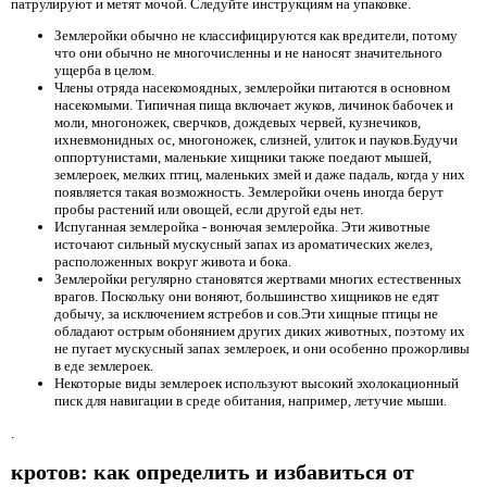
патрулируют и метят мочой. Следуйте инструкциям на упаковке.
Землеройки обычно не классифицируются как вредители, потому
что они обычно не многочисленны и не наносят значительного
ущерба в целом.
Члены отряда насекомоядных, землеройки питаются в основном
насекомыми. Типичная пища включает жуков, личинок бабочек и
моли, многоножек, сверчков, дождевых червей, кузнечиков,
ихневмонидных ос, многоножек, слизней, улиток и пауков.Будучи
оппортунистами, маленькие хищники также поедают мышей,
землероек, мелких птиц, маленьких змей и даже падаль, когда у них
появляется такая возможность. Землеройки очень иногда берут
пробы растений или овощей, если другой еды нет.
Испуганная землеройка - вонючая землеройка. Эти животные
источают сильный мускусный запах из ароматических желез,
расположенных вокруг живота и бока.
Землеройки регулярно становятся жертвами многих естественных
врагов. Поскольку они воняют, большинство хищников не едят
добычу, за исключением ястребов и сов.Эти хищные птицы не
обладают острым обонянием других диких животных, поэтому их
не пугает мускусный запах землероек, и они особенно прожорливы
в еде землероек.
Некоторые виды землероек используют высокий эхолокационный
писк для навигации в среде обитания, например, летучие мыши.
.
кротов: как определить и избавиться от