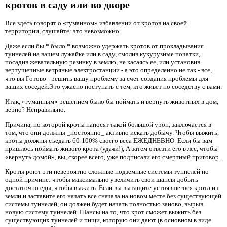
кротов в саду или во дворе
Все здесь говорят о «гуманном» избавлении от кротов на своей
территории, слушайте: это невозможно.
Даже если бы * было * возможно удержать кротов от прокладывания
туннелей на вашем лужайке или в саду, смолив кукурузные початки,
посадив жевательную резинку в землю, не касаясь ее, или установив
вертушечные ветряные электростанции - а это определенно не так - все,
что вы Готово - решить вашу проблему за счет создания проблемы для
ваших соседей.Это ужасно поступать с тем, кто живет по соседству с вами.
Итак, «гуманным» решением было бы поймать и вернуть животных в дом,
верно? Неправильно.
Причина, по которой кроты наносят такой большой урон, заключается в
том, что они должны _постоянно_ активно искать добычу. Чтобы выжить,
кроты должны съедать 60-100% своего веса ЕЖЕДНЕВНО. Если бы вам
пришлось поймать живого крота (удачи!), А затем отвезти его в лес, чтобы
«вернуть домой», вы, скорее всего, уже подписали его смертный приговор.
Кроты роют эти невероятно сложные подземные системы туннелей по
одной причине: чтобы максимально увеличить свои шансы добыть
достаточно еды, чтобы выжить. Если вы вытащите устоявшегося крота из
земли и заставите его начать все сначала на новом месте без существующей
системы туннелей, он должен будет начать полностью заново, вырыв
новую систему туннелей. Шансы на то, что крот сможет выжить без
существующих туннелей и пищи, которую они дают (в основном в виде