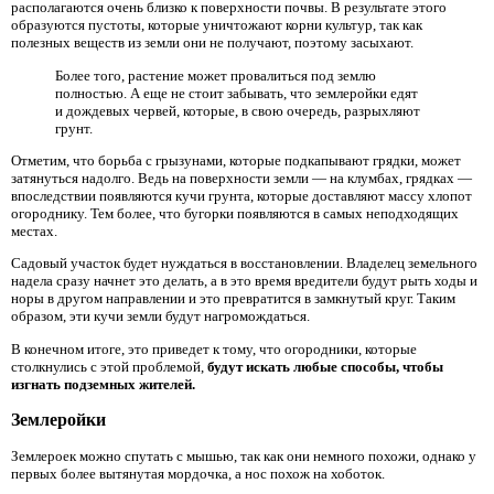
располагаются очень близко к поверхности почвы. В результате этого
образуются пустоты, которые уничтожают корни культур, так как
полезных веществ из земли они не получают, поэтому засыхают.
Более того, растение может провалиться под землю
полностью. А еще не стоит забывать, что землеройки едят
и дождевых червей, которые, в свою очередь, разрыхляют
грунт.
Отметим, что борьба с грызунами, которые подкапывают грядки, может
затянуться надолго. Ведь на поверхности земли — на клумбах, грядках —
впоследствии появляются кучи грунта, которые доставляют массу хлопот
огороднику. Тем более, что бугорки появляются в самых неподходящих
местах.
Садовый участок будет нуждаться в восстановлении. Владелец земельного
надела сразу начнет это делать, а в это время вредители будут рыть ходы и
норы в другом направлении и это превратится в замкнутый круг. Таким
образом, эти кучи земли будут нагромождаться.
В конечном итоге, это приведет к тому, что огородники, которые
столкнулись с этой проблемой,
будут искать любые способы, чтобы
изгнать подземных жителей.
Землеройки
Землероек можно спутать с мышью, так как они немного похожи, однако у
первых более вытянутая мордочка, а нос похож на хоботок.