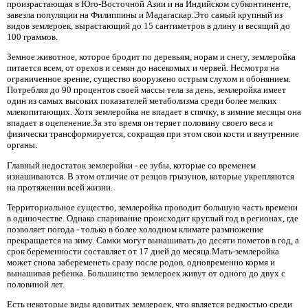
произрастающая в Юго-Восточной Азии и на Индийском субконтиненте,
завезла популяции на Филиппины и Мадагаскар.Это самый крупный из
видов землероек, вырастающий до 15 сантиметров в длину и весящий до
100 граммов.
Земное животное, которое бродит по деревьям, норам и снегу, землеройка
питается всем, от орехов и семян до насекомых и червей. Несмотря на
ограниченное зрение, существо вооружено острым слухом и обонянием.
Потребляя до 90 процентов своей массы тела за день, землеройка имеет
один из самых высоких показателей метаболизма среди более мелких
млекопитающих. Хотя землеройка не впадает в спячку, в зимние месяцы она
впадает в оцепенение.За это время он теряет половину своего веса и
физически трансформируется, сокращая при этом свои кости и внутренние
органы.
Главный недостаток землеройки - ее зубы, которые со временем
изнашиваются. В этом отличие от резцов грызунов, которые укрепляются
на протяжении всей жизни.
Территориальное существо, землеройка проводит большую часть времени
в одиночестве. Однако спаривание происходит круглый год в регионах, где
позволяет погода - только в более холодном климате размножение
прекращается на зиму. Самки могут вынашивать до десяти пометов в год, а
срок беременности составляет от 17 дней до месяца.Мать-землеройка
может снова забеременеть сразу после родов, одновременно кормя и
вынашивая ребенка. Большинство землероек живут от одного до двух с
половиной лет.
Есть некоторые виды ядовитых землероек, что является редкостью среди