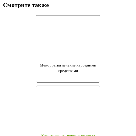
Смотрите также
Меноррагия лечение народными
средствами
Как отпугнуть ворон с огорода