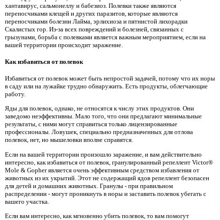
хантавирус, сальмонеллу и бабезиоз. Полевки также являются
переносчиками клещей и других паразитов, которые являются
переносчиками болезни Лайма, эрлихиоза и пятнистой лихорадки
Скалистых гор. Из-за всех повреждений и болезней, связанных с
грызунами, борьба с полевками является важным мероприятием, если на
вашей территории происходит заражение.
Как избавиться от полевок
Избавиться от полевок может быть непростой задачей, потому что их норы
в саду или на лужайке трудно обнаружить. Есть продукты, облегчающие
работу.
Яды для полевок, однако, не относятся к числу этих продуктов. Они
заведомо неэффективны. Мало того, что они предлагают минимальные
результаты, с ними могут справиться только лицензированные
профессионалы. Ловушек, специально предназначенных для отлова
полевок, нет, но мышеловки вполне справятся.
Если на вашей территории произошло заражение, и вам действительно
интересно, как избавиться от полевок, гранулированный репеллент Victor®
Mole & Gopher является очень эффективным средством избавления от
животных из их укрытий. Этот не содержащий ядов репеллент безопасен
для детей и домашних животных. Гранулы - при правильном
распределении - могут проникнуть в норы и заставить полевок убегать с
вашего участка.
Если вам интересно, как мгновенно убить полевок, то вам помогут