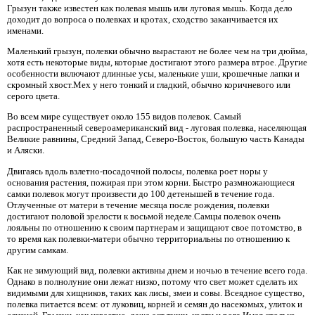
Грызун также известен как полевая мышь или луговая мышь. Когда дело
доходит до вопроса о полевках и кротах, сходство заканчивается их
именами.
Маленький грызун, полевки обычно вырастают не более чем на три дюйма,
хотя есть некоторые виды, которые достигают этого размера втрое. Другие
особенности включают длинные усы, маленькие уши, крошечные лапки и
скромный хвост.Мех у него тонкий и гладкий, обычно коричневого или
серого цвета.
Во всем мире существует около 155 видов полевок. Самый
распространенный североамериканский вид - луговая полевка, населяющая
Великие равнины, Средний Запад, Северо-Восток, большую часть Канады
и Аляски.
Двигаясь вдоль взлетно-посадочной полосы, полевка роет норы у
основания растения, пожирая при этом корни. Быстро размножающиеся
самки полевок могут произвести до 100 детенышей в течение года.
Отлученные от матери в течение месяца после рождения, полевки
достигают половой зрелости к восьмой неделе.Самцы полевок очень
лояльны по отношению к своим партнерам и защищают свое потомство, в
то время как полевки-матери обычно территориальны по отношению к
другим самкам.
Как не зимующий вид, полевки активны днем ​​и ночью в течение всего года.
Однако в полнолуние они лежат низко, потому что свет может сделать их
видимыми для хищников, таких как лисы, змеи и совы. Всеядное существо,
полевка питается всем: от луковиц, корней и семян до насекомых, улиток и