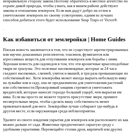
неправильную сторону закона.Поэтому обратитесь в местное агентство по
охране дикой природы, чтобы узнать, как в вашем районе действуют
законы в отношении землероек. Если вам дадут добро на отлов и
уничтожение землероек по своему усмотрению, одним из лучших
способов добиться этого будет использование Snap Traps от Victor®.
.
Как избавиться от землеройки | Home Guides
Плохая новость заключается в том, что не существует зарегистрированных
или научно доказанных репеллентов, токсинов, фумигантов или
агрессивных веществ для отпугивания землероек или борьбы с ними.
Хорошая новость для садоводов в том, что эти крошечные крысоподобные
твари не грызуны. Это полезные насекомоядные, которые за 24 часа
съедают насекомых, слизней, улиток и мышей, в три раза превышающие их
собственный вес. Хотя землеройка может иногда вырыть небольшую ямку
на лужайке или в саду, она не предназначена для уничтожения растений
или собственности.Прожорливый хищник стремится уничтожить
вредителей, которые наносят гораздо больший ущерб, чем вырытая им
ямка. Если вы просто не можете терпеть присутствие зверя, примите
несмертельные меры, чтобы сделать вашу собственность менее
привлекательной для него. Землеройки лучше собирают где-нибудь в
другом месте, если окружающая среда неблагоприятна.
Удалите из своего владения укрытия для землероек или расположите их как
можно дальше от сада. Животные предпочитают скрытую среду с
удобными укрытиями. Перемещайте стопки дров, кирпичей или других