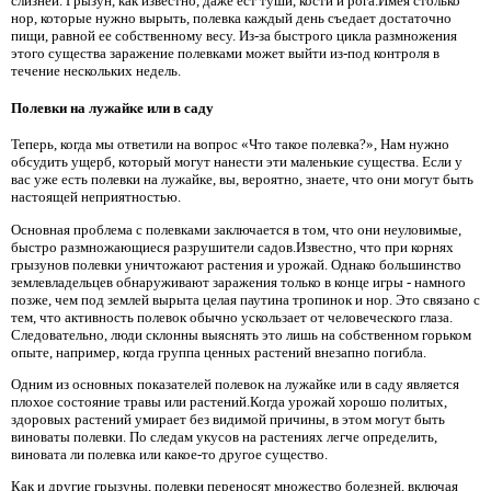
слизней. Грызун, как известно, даже ест туши, кости и рога.Имея столько
нор, которые нужно вырыть, полевка каждый день съедает достаточно
пищи, равной ее собственному весу. Из-за быстрого цикла размножения
этого существа заражение полевками может выйти из-под контроля в
течение нескольких недель.
Полевки на лужайке или в саду
Теперь, когда мы ответили на вопрос «Что такое полевка?», Нам нужно
обсудить ущерб, который могут нанести эти маленькие существа. Если у
вас уже есть полевки на лужайке, вы, вероятно, знаете, что они могут быть
настоящей неприятностью.
Основная проблема с полевками заключается в том, что они неуловимые,
быстро размножающиеся разрушители садов.Известно, что при корнях
грызунов полевки уничтожают растения и урожай. Однако большинство
землевладельцев обнаруживают заражения только в конце игры - намного
позже, чем под землей вырыта целая паутина тропинок и нор. Это связано с
тем, что активность полевок обычно ускользает от человеческого глаза.
Следовательно, люди склонны выяснять это лишь на собственном горьком
опыте, например, когда группа ценных растений внезапно погибла.
Одним из основных показателей полевок на лужайке или в саду является
плохое состояние травы или растений.Когда урожай хорошо политых,
здоровых растений умирает без видимой причины, в этом могут быть
виноваты полевки. По следам укусов на растениях легче определить,
виновата ли полевка или какое-то другое существо.
Как и другие грызуны, полевки переносят множество болезней, включая