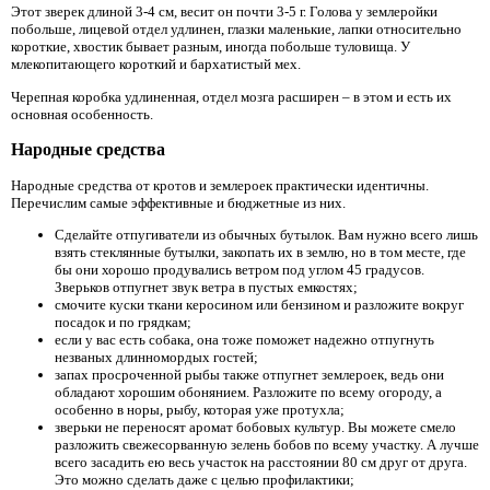
Этот зверек длиной 3-4 см, весит он почти 3-5 г. Голова у землеройки
побольше, лицевой отдел удлинен, глазки маленькие, лапки относительно
короткие, хвостик бывает разным, иногда побольше туловища. У
млекопитающего короткий и бархатистый мех.
Черепная коробка удлиненная, отдел мозга расширен – в этом и есть их
основная особенность.
Народные средства
Народные средства от кротов и землероек практически идентичны.
Перечислим самые эффективные и бюджетные из них.
Сделайте отпугиватели из обычных бутылок. Вам нужно всего лишь
взять стеклянные бутылки, закопать их в землю, но в том месте, где
бы они хорошо продувались ветром под углом 45 градусов.
Зверьков отпугнет звук ветра в пустых емкостях;
смочите куски ткани керосином или бензином и разложите вокруг
посадок и по грядкам;
если у вас есть собака, она тоже поможет надежно отпугнуть
незваных длинномордых гостей;
запах просроченной рыбы также отпугнет землероек, ведь они
обладают хорошим обонянием. Разложите по всему огороду, а
особенно в норы, рыбу, которая уже протухла;
зверьки не переносят аромат бобовых культур. Вы можете смело
разложить свежесорванную зелень бобов по всему участку. А лучше
всего засадить ею весь участок на расстоянии 80 см друг от друга.
Это можно сделать даже с целью профилактики;