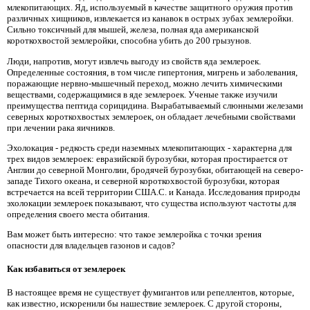
млекопитающих. Яд, используемый в качестве защитного оружия против
различных хищников, извлекается из канавок в острых зубах землеройки.
Сильно токсичный для мышей, железа, полная яда американской
короткохвостой землеройки, способна убить до 200 грызунов.
Люди, напротив, могут извлечь выгоду из свойств яда землероек.
Определенные состояния, в том числе гипертония, мигрень и заболевания,
поражающие нервно-мышечный переход, можно лечить химическими
веществами, содержащимися в яде землероек. Ученые также изучили
преимущества пептида сорицидина. Вырабатываемый слюнными железами
северных короткохвостых землероек, он обладает лечебными свойствами
при лечении рака яичников.
Эхолокация - редкость среди наземных млекопитающих - характерна для
трех видов землероек: евразийской бурозубки, которая простирается от
Англии до северной Монголии, бродячей бурозубки, обитающей на северо-
западе Тихого океана, и северной короткохвостой бурозубки, которая
встречается на всей территории США.С. и Канада. Исследования природы
эхолокации землероек показывают, что существа используют частоты для
определения своего места обитания.
Вам может быть интересно: что такое землеройка с точки зрения
опасности для владельцев газонов и садов?
Как избавиться от землероек
В настоящее время не существует фумигантов или репеллентов, которые,
как известно, искоренили бы нашествие землероек. С другой стороны,