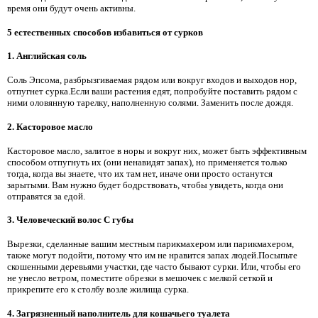
время они будут очень активны.
5 естественных способов избавиться от сурков
1. Английская соль
Соль Эпсома, разбрызгиваемая рядом или вокруг входов и выходов нор,
отпугнет сурка.Если ваши растения едят, попробуйте поставить рядом с
ними оловянную тарелку, наполненную солями. Заменить после дождя.
2. Касторовое масло
Касторовое масло, залитое в норы и вокруг них, может быть эффективным
способом отпугнуть их (они ненавидят запах), но применяется только
тогда, когда вы знаете, что их там нет, иначе они просто останутся
зарытыми. Вам нужно будет бодрствовать, чтобы увидеть, когда они
отправятся за едой.
3. Человеческий волос
C
губы
Вырезки, сделанные вашим местным парикмахером или парикмахером,
также могут подойти, потому что им не нравится запах людей.Посыпьте
скошенными деревьями участки, где часто бывают сурки. Или, чтобы его
не унесло ветром, поместите обрезки в мешочек с мелкой сеткой и
прикрепите его к столбу возле жилища сурка.
4. Загрязненный наполнитель для кошачьего туалета