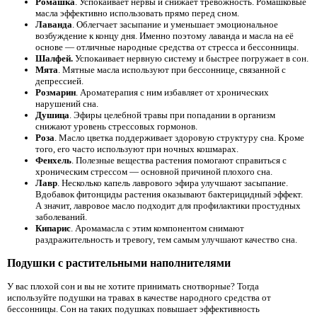
Ромашка
. Успокаивает нервы и снижает тревожность. Ромашковые
масла эффективно использовать прямо перед сном.
Лаванда
. Облегчает засыпание и уменьшает эмоциональное
возбуждение к концу дня. Именно поэтому лаванда и масла на её
основе — отличные народные средства от стресса и бессонницы.
Шалфей.
Успокаивает нервную систему и быстрее погружает в сон.
Мята
. Мятные масла используют при бессоннице, связанной с
депрессией.
Розмарин
. Ароматерапия с ним избавляет от хронических
нарушений сна.
Душица
. Эфиры целебной травы при попадании в организм
снижают уровень стрессовых гормонов.
Роза
. Масло цветка поддерживает здоровую структуру сна. Кроме
того, его часто используют при ночных кошмарах.
Фенхель
. Полезные вещества растения помогают справиться с
хроническим стрессом — основной причиной плохого сна.
Лавр
. Несколько капель лаврового эфира улучшают засыпание.
Вдобавок фитонциды растения оказывают бактерицидный эффект.
А значит, лавровое масло подходит для профилактики простудных
заболеваний.
Кипарис
. Аромамасла с этим компонентом снимают
раздражительность и тревогу, тем самым улучшают качество сна.
Подушки с растительными наполнителями
У вас плохой сон и вы не хотите принимать снотворные? Тогда
используйте подушки на травах в качестве народного средства от
бессонницы. Сон на таких подушках повышает эффективность