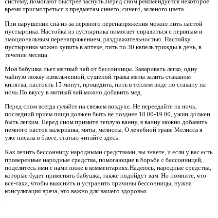
систему, помогают быстрее заснуть.Перед сном рекомендуется некоторое
время присмотреться к предметам синего, синего, зеленого цвета.
При нарушении сна из-за нервного перенапряжения можно пить настой
пустырника. Настойка из пустырника помогает справиться с нервным и
эмоциональным перенапряжением, раздражительностью. Настойку
пустырника можно купить в аптеке, пить по 30 капель трижды в день, в
течение месяца.
Моя бабушка пьет мятный чай от бессонницы. Заваривать легко, одну
чайную ложку измельченной, сушеной травы мяты залить стаканом
кипятка, настоять 15 минут, процедить, пить в теплом виде по стакану на
ночь.По вкусу в мятный чай можно добавить мед.
Перед сном всегда гуляйте на свежем воздухе. Не переедайте на ночь,
последний прием пищи должен быть не позднее 18 00-19 00, ужин должен
быть легким. Перед сном примите теплую ванну, в ванну можно добавить
немного настоя валерианы, мяты, мелиссы. О лечебной траве Мелисса я
уже писала в блоге, статью читайте здесь.
Как лечить бессонницу народными средствами, вы знаете, и если у вас есть
проверенные народные средства, помогающие в борьбе с бессонницей,
поделитесь ими с нами ниже в комментариях.Надеюсь, народные средства,
которые будет применять бабушка, также подойдут вам. Но помните, что
все-таки, чтобы выяснить и устранить причины бессонницы, нужна
консультация врача, это важно для вашего здоровья.
.