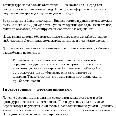
Температура воды должна быть тёплой —
не более 43 С
. Перед тем
погрузиться в неё потрогайте воду. Если руке комфортно находиться в
воде, температуры воды идеальна для процедур.
Вода не должна быть прохладной. Нижняя температурная отметка должна
быть не ниже 35 С. Для удобства купите градусник для воды. Если его под
рукой не оказалось, ориентируйте на собственные ощущения.
После ванны хорошо оботритесь полотенцем, затем укутайтесь пледом
либо одеялом. Летом, когда дома жарко, можно лечь под лёгкое одеяло.
Дополнительно можно выпить мятного или ромашкового чая для большего
расслабления перед сном.
Регулярные ванны с аромамаслами противопоказаны при
сердечно-сосудистых заболеваниях, например, при высоком
кровяном давлении или варикозе. Помимо того, соблюдайте
осторожность при приёме ванн, если вы страдаете от
аллергии. Также отметим, что такие ванны противопоказаны
при беременности.
Гирудотерапия — лечение пиявками
Лечение бессонницы народными средствами также включает в себя
процедуры с использованием пиявок. При нарушениях сна кольчатых
червей кладут на участок кожи головы, расположенной за ушами. Цепляясь
к коже, пиявки выделяют в кровь слюнный секрет с полезными веществами.
Последние как раз и дают снотворный эффект.