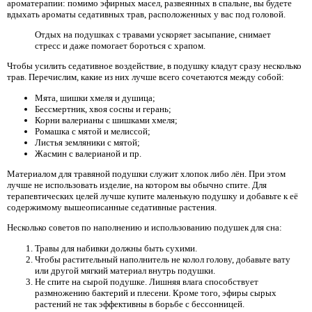
ароматерапии: помимо эфирных масел, развеянных в спальне, вы будете
вдыхать ароматы седативных трав, расположенных у вас под головой.
Отдых на подушках с травами ускоряет засыпание, снимает
стресс и даже помогает бороться с храпом.
Чтобы усилить седативное воздействие, в подушку кладут сразу несколько
трав. Перечислим, какие из них лучше всего сочетаются между собой:
Мята, шишки хмеля и душица;
Бессмертник, хвоя сосны и герань;
Корни валерианы с шишками хмеля;
Ромашка с мятой и мелиссой;
Листья земляники с мятой;
Жасмин с валерианой и пр.
Материалом для травяной подушки служит хлопок либо лён. При этом
лучше не использовать изделие, на котором вы обычно спите. Для
терапевтических целей лучше купите маленькую подушку и добавьте к её
содержимому вышеописанные седативные растения.
Несколько советов по наполнению и использованию подушек для сна:
Травы для набивки должны быть сухими.
Чтобы растительный наполнитель не колол голову, добавьте вату
или другой мягкий материал внутрь подушки.
Не спите на сырой подушке. Лишняя влага способствует
размножению бактерий и плесени. Кроме того, эфиры сырых
растений не так эффективны в борьбе с бессонницей.