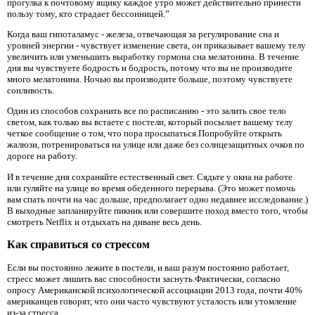
прогулка к почтовому ящику каждое утро может действительно принести
пользу тому, кто страдает бессонницей.”
Когда ваш гипоталамус - железа, отвечающая за регулирование сна и
уровней энергии - чувствует изменение света, он приказывает вашему телу
увеличить или уменьшить выработку гормона сна мелатонина. В течение
дня вы чувствуете бодрость и бодрость, потому что вы не производите
много мелатонина. Ночью вы производите больше, поэтому чувствуете
сонливость.
Один из способов сохранить все по расписанию - это залить свое тело
светом, как только вы встаете с постели, который посылает вашему телу
четкое сообщение о том, что пора просыпаться.Попробуйте открыть
жалюзи, потренироваться на улице или даже без солнцезащитных очков по
дороге на работу.
И в течение дня сохраняйте естественный свет. Сядьте у окна на работе
или гуляйте на улице во время обеденного перерыва. (Это может помочь
вам спать почти на час дольше, предполагает одно недавнее исследование.)
В выходные запланируйте пикник или совершите поход вместо того, чтобы
смотреть Netflix и отдыхать на диване весь день.
Как справиться со стрессом
Если вы постоянно лежите в постели, и ваш разум постоянно работает,
стресс может лишить вас способности заснуть.Фактически, согласно
опросу Американской психологической ассоциации 2013 года, почти 40%
американцев говорят, что они часто чувствуют усталость или утомление
из-за стресса.