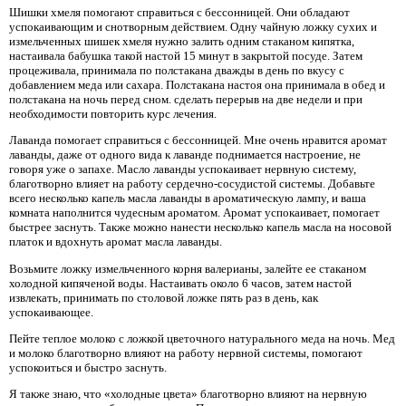
Шишки хмеля помогают справиться с бессонницей. Они обладают
успокаивающим и снотворным действием. Одну чайную ложку сухих и
измельченных шишек хмеля нужно залить одним стаканом кипятка,
настаивала бабушка такой настой 15 минут в закрытой посуде. Затем
процеживала, принимала по полстакана дважды в день по вкусу с
добавлением меда или сахара. Полстакана настоя она принимала в обед и
полстакана на ночь перед сном. сделать перерыв на две недели и при
необходимости повторить курс лечения.
Лаванда помогает справиться с бессонницей. Мне очень нравится аромат
лаванды, даже от одного вида к лаванде поднимается настроение, не
говоря уже о запахе. Масло лаванды успокаивает нервную систему,
благотворно влияет на работу сердечно-сосудистой системы. Добавьте
всего несколько капель масла лаванды в ароматическую лампу, и ваша
комната наполнится чудесным ароматом. Аромат успокаивает, помогает
быстрее заснуть. Также можно нанести несколько капель масла на носовой
платок и вдохнуть аромат масла лаванды.
Возьмите ложку измельченного корня валерианы, залейте ее стаканом
холодной кипяченой воды. Настаивать около 6 часов, затем настой
извлекать, принимать по столовой ложке пять раз в день, как
успокаивающее.
Пейте теплое молоко с ложкой цветочного натурального меда на ночь. Мед
и молоко благотворно влияют на работу нервной системы, помогают
успокоиться и быстро заснуть.
Я также знаю, что «холодные цвета» благотворно влияют на нервную