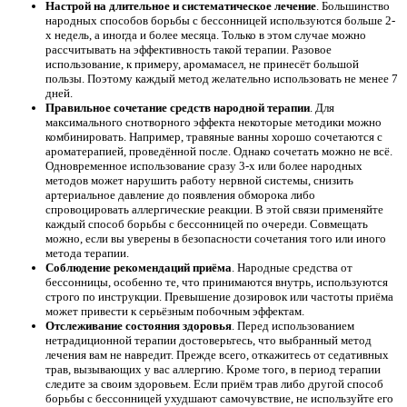
Настрой на длительное и систематическое лечение
. Большинство
народных способов борьбы с бессонницей используются больше 2-
х недель, а иногда и более месяца. Только в этом случае можно
рассчитывать на эффективность такой терапии. Разовое
использование, к примеру, аромамасел, не принесёт большой
пользы. Поэтому каждый метод желательно использовать не менее 7
дней.
Правильное сочетание средств народной терапии
. Для
максимального снотворного эффекта некоторые методики можно
комбинировать. Например, травяные ванны хорошо сочетаются с
ароматерапией, проведённой после. Однако сочетать можно не всё.
Одновременное использование сразу 3-х или более народных
методов может нарушить работу нервной системы, снизить
артериальное давление до появления обморока либо
спровоцировать аллергические реакции. В этой связи применяйте
каждый способ борьбы с бессонницей по очереди. Совмещать
можно, если вы уверены в безопасности сочетания того или иного
метода терапии.
Соблюдение рекомендаций приёма
. Народные средства от
бессонницы, особенно те, что принимаются внутрь, используются
строго по инструкции. Превышение дозировок или частоты приёма
может привести к серьёзным побочным эффектам.
Отслеживание состояния здоровья
. Перед использованием
нетрадиционной терапии достоверьтесь, что выбранный метод
лечения вам не навредит. Прежде всего, откажитесь от седативных
трав, вызывающих у вас аллергию. Кроме того, в период терапии
следите за своим здоровьем. Если приём трав либо другой способ
борьбы с бессонницей ухудшают самочувствие, не используйте его