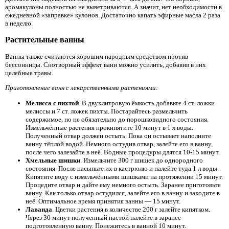
аромакулоны полностью не выветриваются. А значит, нет необходимости в
ежедневной «заправке» кулонов. Достаточно капать эфирные масла 2 раза
в неделю.
Растительные ванны
Ванны также считаются хорошим народным средством против
бессонницы. Снотворный эффект ванн можно усилить, добавив в них
целебные травы.
Приготовление ванн с лекарственными растениями:
Мелисса с пихтой
. В двухлитровую ёмкость добавьте 4 ст. ложки
мелиссы и 7 ст. ложек пихты. Постарайтесь размельчить
содержимое, но не обязательно до порошковидного состояния.
Измельчённые растения прокипятите 10 минут в 1 л воды.
Полученный отвар должен остыть. Пока он остывает наполните
ванну тёплой водой. Немного остудив отвар, залейте его в ванну,
после чего залезайте в неё. Водные процедуры длятся 10-15 минут.
Хмельные шишки
. Измельчите 300 г шишек до однородного
состояния. После насыпьте их в кастрюлю и налейте туда 1 л воды.
Кипятите воду с измельчёнными шишками на протяжении 15 минут.
Процедите отвар и дайте ему немного остыть. Заранее приготовьте
ванну. Как только отвар остудился, залейте его в ванну и заходите в
неё. Оптимальное время принятия ванны — 15 минут.
Лаванда
. Цветки растения в количестве 200 г залейте кипятком.
Через 30 минут полученный настой налейте в заранее
подготовленную ванну. Понежитесь в ванной 10 минут.