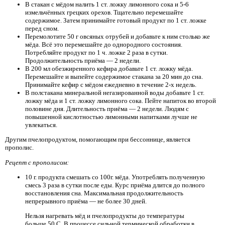
В стакан с мёдом налить 1 ст. ложку лимонного сока и 5-6
измельчённых грецких орехов. Тщательно перемешайте
содержимое. Затем принимайте готовый продукт по 1 ст. ложке
перед сном.
Перемолотите 50 г овсяных отрубей и добавьте к ним столько же
мёда. Всё это перемешайте до однородного состояния.
Потребляйте продукт по 1 ч. ложке 2 раза в сутки.
Продолжительность приёма — 2 недели.
В 200 мл обезжиренного кефира добавьте 1 ст. ложку мёда.
Перемешайте и выпейте содержимое стакана за 20 мин до сна.
Принимайте кефир с мёдом ежедневно в течение 2-х недель.
В полстакана минеральной негазированной воды добавьте 1 ст.
ложку мёда и 1 ст. ложку лимонного сока. Пейте напиток во второй
половине дня. Длительность приёма — 2 недели. Людям с
повышенной кислотностью лимонными напитками лучше не
увлекаться.
Другим пчелопродуктом, помогающим при бессоннице, является
прополис.
Рецепт с прополисом:
10 г. продукта смешать со 100г. мёда. Употреблять полученную
смесь 3 раза в сутки после еды. Курс приёма длится до полного
восстановления сна. Максимальная продолжительность
непрерывного приёма — не более 30 дней.
Нельзя нагревать мёд и пчелопродукты до температуры
больше 50 С. В процессе сильной термической обработки в