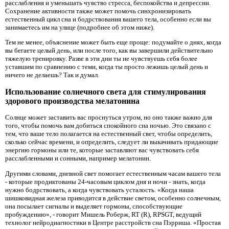
расслабления и уменьшать чувство стресса, беспокойства и депрессии.
Сохранение активности также может помочь синхронизировать
естественный цикл сна и бодрствования вашего тела, особенно если вы
занимаетесь им на улице (подробнее об этом ниже).
Тем не менее, объяснение может быть еще проще: подумайте о днях, когда
вы бегаете целый день, или после того, как вы завершили действительно
тяжелую тренировку. Разве в эти дни ты не чувствуешь себя более
уставшим по сравнению с теми, когда ты просто лежишь целый день и
ничего не делаешь? Так и думал.
Использование солнечного света для стимулирования
здорового производства мелатонина
Солнце может заставить вас проснуться утром, но оно также важно для
того, чтобы помочь вам добиться спокойного сна ночью. Это связано с
тем, что ваше тело полагается на естественный свет, чтобы определить,
сколько сейчас времени, и определить, следует ли выкачивать придающие
энергию гормоны или те, которые заставляют вас чувствовать себя
расслабленными и сонными, например мелатонин.
Другими словами, дневной свет помогает естественным часам вашего тела
- которые продиктованы 24-часовым циклом дня и ночи - знать, когда
нужно бодрствовать, а когда чувствовать усталость. «Когда наша
шишковидная железа приводится в действие светом, особенно солнечным,
она посылает сигналы и выделяет гормоны, способствующие
пробуждению», - говорит Мишель Роберж, RT (R), RPSGT, ведущий
технолог нейродиагностики в Центре расстройств сна Пэрриша. «Простая