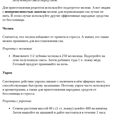
полученную смесь перед сном.
Для приготовления рецептов используйте подогретое молоко. А вот людям
с
непереносимостью лактозы
молоко для нормализации сна лучше не
пить. В этом случае используйте другие эффективные народные средства
от бессонницы.
Чеснок
Считается, что чеснок избавляет от тревоги и стресса. А значит, его также
можно принимать для восстановления сна.
Рецепты с чесноком:
Измельчите 1\2 зубчика чеснока в 250 мл молока. Подогрейте на
огне полученную смесь. Затем добавьте туда 1 ч. ложку мёда.
Готовый продукт принимайте на ночь.
Укроп
Снотворное действие укропа связано с наличием в нём эфирных масел,
способствующих быстрому засыпанию. Поэтому укроп часто используют
в ароматерапии, а также для приготовления народных средств от
бессонницы и стресса.
Рецепты с укропом:
Семена растения массой 40 г. (1 ст. ложку) залейте 400 мл кипятка.
Затем накройте их крышкой и дайте настояться в течение 1 часа.