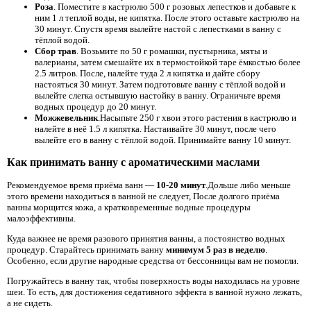
Роза
. Поместите в кастрюлю 500 г розовых лепестков и добавьте к
ним 1 л теплой воды, не кипятка. После этого оставьте кастрюлю на
30 минут. Спустя время вылейте настой с лепестками в ванну с
тёплой водой.
Сбор трав
. Возьмите по 50 г ромашки, пустырника, мяты и
валерианы, затем смешайте их в термостойкой таре ёмкостью более
2.5 литров. После, налейте туда 2 л кипятка и дайте сбору
настояться 30 минут. Затем подготовьте ванну с тёплой водой и
вылейте слегка остывшую настойку в ванну. Ограничьте время
водных процедур до 20 минут.
Можжевельник
.Насыпьте 250 г хвои этого растения в кастрюлю и
налейте в неё 1.5 л кипятка. Настаивайте 30 минут, после чего
вылейте его в ванну с тёплой водой. Принимайте ванну 10 минут.
Как принимать ванну с ароматическими маслами
Рекомендуемое время приёма ванн —
10-20 минут
.Дольше либо меньше
этого времени находиться в ванной не следует, После долгого приёма
ванны морщится кожа, а кратковременные водные процедуры
малоэффективны.
Куда важнее не время разового принятия ванны, а постоянство водных
процедур. Старайтесь принимать ванну
минимум 5 раз в неделю
.
Особенно, если другие народные средства от бессонницы вам не помогли.
Погружайтесь в ванну так, чтобы поверхность воды находилась на уровне
шеи. То есть, для достижения седативного эффекта в ванной нужно лежать,
а не сидеть.