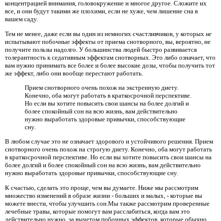
концентрацией внимания, головокружение и многое другое. Сложите их
все, и они будут такими же плохими, если не хуже, чем лишение сна в
вашем саду.
Тем не менее, даже если вы один из немногих счастливчиков, у которых
не
испытывают побочные эффекты от приема снотворного, вы, вероятно, не
получите пользы надолго. У большинства людей быстро развивается
толерантность к седативным эффектам снотворных. Это либо означает, что
вам нужно принимать все более и более высокие дозы, чтобы получить тот
же эффект, либо они вообще перестают работать.
Прием снотворного очень похож на экстренную диету.
Конечно, оба могут работать в краткосрочной перспективе.
Но если вы хотите повысить свои шансы на более долгий и
более спокойный сон на всю жизнь, вам действительно
нужно выработать здоровые привычки, способствующие
сну.
В любом случае это не означает здорового и устойчивого решения. Прием
снотворного очень похож на строгую диету. Конечно, оба могут работать
в краткосрочной перспективе. Но если вы хотите повысить свои шансы на
более долгий и более спокойный сон на всю жизнь, вам действительно
нужно выработать здоровые привычки, способствующие сну.
К счастью, сделать это проще, чем вы думаете. Ниже мы рассмотрим
множество изменений в образе жизни - больших и малых, - которые вы
можете внести, чтобы улучшить сон.Мы также рассмотрим проверенные
лечебные травы, которые помогут вам расслабиться, когда вам это
действительно нужно, за вычетом побочных эффектов, которые обычно