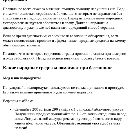
Правильнее всего сначала выяснить точную причину нарушения сна. Ведь
ею может оказаться серьёзное заболевание, с которым не справиться без
специалиста и традиционного лечения. Перед использованием народных
методов рекомендуется обратиться к врачу. Доктор направит на
диагностику и уже после неё назначит подходящий способ терапии.
Если во время диагностики серьёзные патологии не обнаружены, врач
может посоветовать простые и эффективные народные средства на замену
обычным снотворным.
Помните, что некоторые седативные травы противопоказаны при аллергии
и ряде заболеваний. Перед их использованием посоветуйтесь с врачом.
Какие народные средства помогают при бессоннице
Мёд и пчелопродукты
Популярный пчелопродукт используется не только при кашле и простуде.
Его также активно применяют и для нормализации сна.
Рецепты с мёдом:
Смешайте 200 мл (или 290 г) мёда с 1 ст. ложкой яблочного уксуса.
Полученный продукт принимайте по 1-2 ст. ложки ежедневно перед
сном. Людям с язвой желудка рекомендуется добавить всего пару
капель яблочного уксуса.
Обычный столовый уксус добавлять
нельзя!