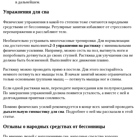
в дальнейшем.
Упражнения для сна
Физические упражнения в какой-то степени тоже считаются народными
средствами от бессонницы. Регулярные занятия избавляют от стрессового
перенапряжения и расслабляют тело.
Необязательно устраивать многочасовые тренировки. Для нормализации
сна достаточно выполнить
2-3 упражнения на растяжку
с минимальными
физическими усилиями. Например, можно сесть на пол, вытянуть ноги и
попробовать дотянуться до своих ступней. Растяжка для улучшения сна не
должна быть болезненной. Выполняйте все движения плавно.
Растяжку можно проводить прямо в постели. Для этого постарайтесь
немного потянуть все мышцы тела. В начале занятий можно ограничиться
только основными группами мышц — потянуть мышцы ног и спины.
Если одной растяжки мало, переходите наприседания или полуприседания.
По завершении упражнений должна появится усталость, а вместе с ней и
долгожданная приятная сонливость.
Помимо физических усилий рекомендуется в конце всех занятий проводить
дыхательную гимнастику для сна
. Подробнее о ней мы рассказали в этой
статье.
Отзывы о народных средствах от бессонницы
По мнению людей с нарушениями сна, народные средства хорошо