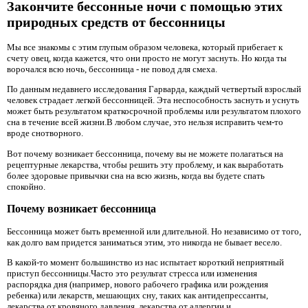
Закончите бессонные ночи с помощью этих
природных средств от бессонницы
Мы все знакомы с этим глупым образом человека, который прибегает к
счету овец, когда кажется, что они просто не могут заснуть. Но когда ты
ворочался всю ночь, бессонница - не повод для смеха.
По данным недавнего исследования Гарварда, каждый четвертый взрослый
человек страдает легкой бессонницей. Эта неспособность заснуть и уснуть
может быть результатом краткосрочной проблемы или результатом плохого
сна в течение всей жизни.В любом случае, это нельзя исправить чем-то
вроде снотворного.
Вот почему возникает бессонница, почему вы не можете полагаться на
рецептурные лекарства, чтобы решить эту проблему, и как выработать
более здоровые привычки сна на всю жизнь, когда вы будете спать
спокойно.
Почему возникает бессонница
Бессонница может быть временной или длительной. Но независимо от того,
как долго вам придется заниматься этим, это никогда не бывает весело.
В какой-то момент большинство из нас испытает короткий неприятный
приступ бессонницы.Часто это результат стресса или изменения
распорядка дня (например, нового рабочего графика или рождения
ребенка) или лекарств, мешающих сну, таких как антидепрессанты,
лекарства от кровяного давления, лекарства от аллергии и