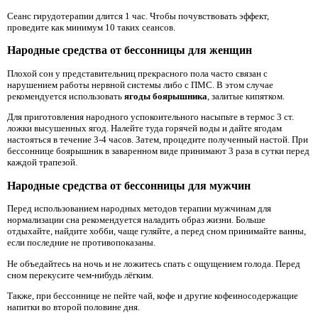
Сеанс гирудотерапии длится 1 час. Чтобы почувствовать эффект,
проведите как минимум 10 таких сеансов.
Народные средства от бессонницы для женщин
Плохой сон у представительниц прекрасного пола часто связан с
нарушением работы нервной системы либо с ПМС. В этом случае
рекомендуется использовать
ягоды боярышника
, залитые кипятком.
Для приготовления народного успокоительного насыпьте в термос 3 ст.
ложки высушенных ягод. Налейте туда горячей воды и дайте ягодам
настояться в течение 3-4 часов. Затем, процедите полученный настой. При
бессоннице боярышник в заваренном виде принимают 3 раза в сутки перед
каждой трапезой.
Народные средства от бессонницы для мужчин
Перед использованием народных методов терапии мужчинам для
нормализации сна рекомендуется наладить образ жизни. Больше
отдыхайте, найдите хобби, чаще гуляйте, а перед сном принимайте ванны,
если последние не противопоказаны.
Не объедайтесь на ночь и не ложитесь спать с ощущением голода. Перед
сном перекусите чем-нибудь лёгким.
Также, при бессоннице не пейте чай, кофе и другие кофеиносодержащие
напитки во второй половине дня.