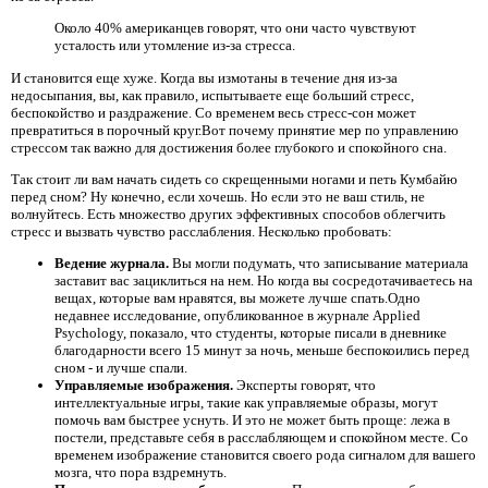
Около 40% американцев говорят, что они часто чувствуют
усталость или утомление из-за стресса.
И становится еще хуже. Когда вы измотаны в течение дня из-за
недосыпания, вы, как правило, испытываете еще больший стресс,
беспокойство и раздражение. Со временем весь стресс-сон может
превратиться в порочный круг.Вот почему принятие мер по управлению
стрессом так важно для достижения более глубокого и спокойного сна.
Так стоит ли вам начать сидеть со скрещенными ногами и петь Кумбайю
перед сном? Ну конечно, если хочешь. Но если это не ваш стиль, не
волнуйтесь. Есть множество других эффективных способов облегчить
стресс и вызвать чувство расслабления. Несколько пробовать:
Ведение журнала.
Вы могли подумать, что записывание материала
заставит вас зациклиться на нем. Но когда вы сосредотачиваетесь на
вещах, которые вам нравятся, вы можете лучше спать.Одно
недавнее исследование, опубликованное в журнале Applied
Psychology, показало, что студенты, которые писали в дневнике
благодарности всего 15 минут за ночь, меньше беспокоились перед
сном - и лучше спали.
Управляемые изображения.
Эксперты говорят, что
интеллектуальные игры, такие как управляемые образы, могут
помочь вам быстрее уснуть. И это не может быть проще: лежа в
постели, представьте себя в расслабляющем и спокойном месте. Со
временем изображение становится своего рода сигналом для вашего
мозга, что пора вздремнуть.