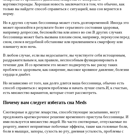
кортикостероиды. Хорошая новость заключается в том, что обычно, как
только вы найдете способ справиться с ситуацией, ваш сон вернется в
норму.
Но в других случаях бессонница может стать долговременной. Иногда это
может произойти в результате более серьезного состояния здоровья,
например депрессии, беспокойства или апноэ во сне.В других случаях
бессонница может быть вызвана плохим сном, например, перекусом перед
сном, сном в неудобной обстановке или прилипанием к смартфону или
планшету всю ночь.
В любом случае, если вы недосыпаете, вы чувствуете себя истощенным,
раздражительным и, как правило, неспособным функционировать в
течение дня. И со временем это может подвергнуть вас риску таких
проблем со здоровьем, как ожирение, высокое кровяное давление, болезни
сердца и диабет.
Но независимо от того, как долго длится ваша бессонница, обычно есть
способ справиться с корнем проблемы и начать лучше спать.И, к счастью,
есть множество вариантов, которые стоит рассмотреть.
Почему вам следует избегать сна Meds
Снотворные и другие лекарства, способствующие засыпанию, могут
предложить краткосрочное решение временного приступа бессонницы. И
ими пользуется множество людей. Но часто снотворные, отпускаемые по
рецепту, имеют неприятные побочные эффекты, такие как головные боли,
боли в мышцах, запоры, сухость во рту, дневная усталость, проблемы с