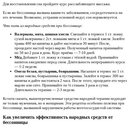
Для восстановления сна пройдите курс расслабляющего массажа.
Если же бессонница вызвана каким-то заболеванием, сосредоточьтесь на
его лечении. Возможно, устранив основной недуг, сон нормализуется.
Что пить из народных средств при бессоннице:
Валериана, мята, шишки хмеля
. Смешайте в термосе 1 ст. ложку
сухой валерианы с 2ст. ложками мяты и 1 ст. ложкой хмеля. Залейте
травы 400 мл кипятка и дайте настояться 30 минут. После,
процедите настой через марлю. Полученный напиток принимайте
по 50 мл 2 раза в день. Курс приёма — 7-10 дней.
Мёд
.Добавьте 1 ст. ложку в стакан с тёплой водой. Принимайте
напиток ежедневно перед сном. Длительность непрерывного курса
— 1-2 недели.
Омела белая, пустырник, боярышник
. Насыпьте в термос по 1 ст.
ложке омелы, боярышника и пустырника. Залейте в термос 300 мл
кипятка и дайте настояться 2 часа. После этого, процедите его через
марлю или сито. Принимайте по ¼ стакана 3 раза в сутки.
Длительность терапии — 2-3 недели.
Кстати сказать, вышеперечисленные средства народной терапии подходят
не только мужчинам, но и женщинам. Эти рецепты особенно полезны при
бессоннице, вызванной нарушением работы вегетососудистой системы.
Как увеличить эффективность народных средств от
бессонницы