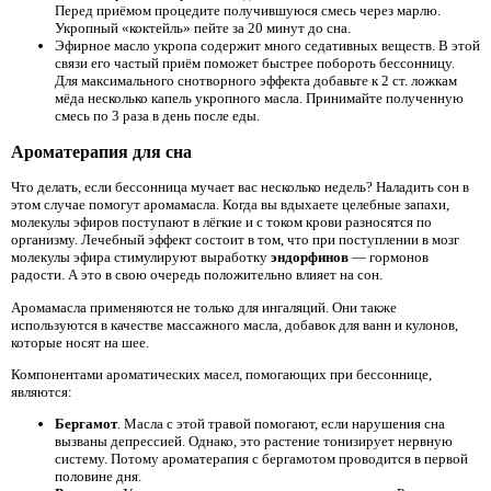
Перед приёмом процедите получившуюся смесь через марлю.
Укропный «коктейль» пейте за 20 минут до сна.
Эфирное масло укропа содержит много седативных веществ. В этой
связи его частый приём поможет быстрее побороть бессонницу.
Для максимального снотворного эффекта добавьте к 2 ст. ложкам
мёда несколько капель укропного масла. Принимайте полученную
смесь по 3 раза в день после еды.
Ароматерапия для сна
Что делать, если бессонница мучает вас несколько недель? Наладить сон в
этом случае помогут аромамасла. Когда вы вдыхаете целебные запахи,
молекулы эфиров поступают в лёгкие и с током крови разносятся по
организму. Лечебный эффект состоит в том, что при поступлении в мозг
молекулы эфира стимулируют выработку
эндорфинов
— гормонов
радости. А это в свою очередь положительно влияет на сон.
Аромамасла применяются не только для ингаляций. Они также
используются в качестве массажного масла, добавок для ванн и кулонов,
которые носят на шее.
Компонентами ароматических масел, помогающих при бессоннице,
являются:
Бергамот
. Масла с этой травой помогают, если нарушения сна
вызваны депрессией. Однако, это растение тонизирует нервную
систему. Потому ароматерапия с бергамотом проводится в первой
половине дня.