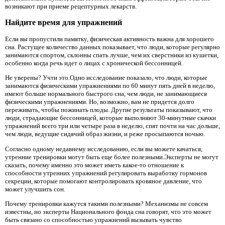
возникают при приеме рецептурных лекарств.
Найдите время для упражнений
Если вы пропустили памятку, физическая активность важна для хорошего
сна. Растущее количество данных показывает, что люди, которые регулярно
занимаются спортом, склонны спать лучше, чем их сверстники из кушетки,
особенно когда речь идет о лицах с хронической бессонницей.
Не уверены? Учти это.Одно исследование показало, что люди, которые
занимаются физическими упражнениями по 60 минут пять дней в неделю,
имеют больше нормального быстрого сна, чем люди, не занимающиеся
физическими упражнениями. Но, возможно, вам не придется долго
переживать, чтобы пожинать плоды. Другие результаты показывают, что
люди, страдающие бессонницей, которые выполняют 30-минутные скачки
упражнений всего три или четыре раза в неделю, спят почти на час дольше,
чем люди, ведущие сидячий образ жизни, и реже просыпаются ночью.
Согласно одному недавнему исследованию, если вы можете качаться,
утренние тренировки могут быть еще более полезными.Эксперты не могут
сказать, почему именно это может иметь какое-то отношение к
способности утренних упражнений регулировать выработку гормонов
секреции, которые помогают контролировать кровяное давление, что
может улучшить сон.
Почему тренировки кажутся такими полезными? Механизмы не совсем
известны, но эксперты Национального фонда сна говорят, что это может
быть связано со способностью упражнений вызывать чувство