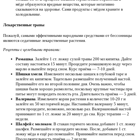
мёде образуются вредные вещества, которые негативно
сказываются на здоровье. Сами продукты с мёдом храните в
холодильнике.
Лекарственные травы
Пожалуй, самыми эффективными народными средствами от бессонницы
являются седативные лекарственные растения.
Рецепты с целебными травами:
Ромашка
. Залейте 1 ст. ложку сухой травы 200 мл кипятка. Дайте
составу настояться 15 минут. Процедите ромашковую воду через
марлю и выпейте перед сном. Курс приёма — 7-10 дней.
Шишки хмеля
. Измельчите несколько шишек в глубокой таре и
залейте их кипятком. Тщательно размешайте полученный настой.
Принимайте его во второй половине дня. Очень важно, чтобы
шишки были хорошо размолоты, поскольку крупные частицы при
питье могут повредить полость рта. Длительность приёма — 5 дней.
Валериана
. Измельчите корни растения в количестве 10-20 г и
залейте их 50 мл горячей воды. Настаивайте валериану 5 минут,
затем процедите, возможно, несколько раз. Валериановый настой
принимают по 1 ст. ложке за 20 минут до сна. Курс терапии — 2
недели.
Шалфей с молоком
. В стакан горячего молока добавьте 1 ст. ложку
шалфея. Размешайте и процедите молоко. После, добавьте 1 ст.
ложку мёда и ещё раз помешайте. Принимайте напиток перед сном.
Продолжительность приёма — 2 недели.