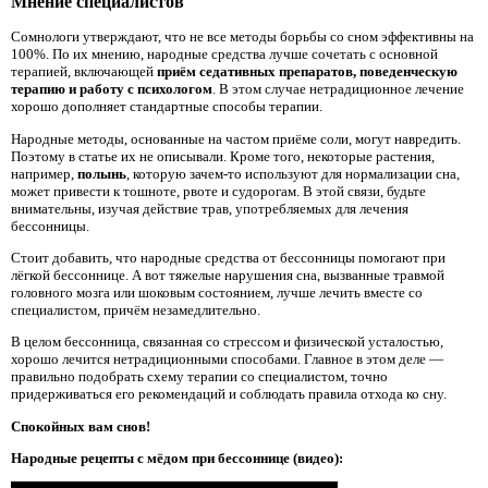
Мнение специалистов
Сомнологи утверждают, что не все методы борьбы со сном эффективны на
100%. По их мнению, народные средства лучше сочетать с основной
терапией, включающей
приём седативных препаратов, поведенческую
терапию и работу с психологом
. В этом случае нетрадиционное лечение
хорошо дополняет стандартные способы терапии.
Народные методы, основанные на частом приёме соли, могут навредить.
Поэтому в статье их не описывали. Кроме того, некоторые растения,
например,
полынь
, которую зачем-то используют для нормализации сна,
может привести к тошноте, рвоте и судорогам. В этой связи, будьте
внимательны, изучая действие трав, употребляемых для лечения
бессонницы.
Стоит добавить, что народные средства от бессонницы помогают при
лёгкой бессоннице. А вот тяжелые нарушения сна, вызванные травмой
головного мозга или шоковым состоянием, лучше лечить вместе со
специалистом, причём незамедлительно.
В целом бессонница, связанная со стрессом и физической усталостью,
хорошо лечится нетрадиционными способами. Главное в этом деле —
правильно подобрать схему терапии со специалистом, точно
придерживаться его рекомендаций и соблюдать правила отхода ко сну.
Спокойных вам снов!
Народные рецепты с мёдом при бессоннице (видео):