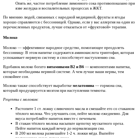
Опять же, частое потребление лимонного сока противопоказано при
язве желудка и воспалительных процессах в ЖКТ.
По мнению людей, связанных с народной медициной, фрукты и ягоды
хорошо справляются с бессонницей. Однако, если у вас аллергия на один из
перечисленных продуктов, лучше отказаться от «фруктовой» терапии.
Молоко
Молоко — эффективное народное средство, помогающее преодолеть
бессонницу. В этом напитке содержится аминокислота триптофан, которая
успокаивает нервную систему и способствует наступлению сна.
Вдобавок молоко богато
витаминами В2 и В6
— компонентами напитка,
которые необходимы нервной системе. А чем лучше ваши нервы, тем
спокойнее сон.
Молоко также способствует выработке
мелатонина
— гормона сна,
который продуцируется мозгом при наступлении темноты.
Рецепты с молоком:
Растопите 1 ст. ложку сливочного масла и смешайте его со стаканом
тёплого молока. Что улучшить сон, пейте молоко ежедневно. Для
вкуса потребляйте напиток вместе с печеньем.
В стакан тёплого молока насыпьте щепотку мускатного ореха.
Пейте напиток каждый вечер до нормализации сна.
В 200 мл молока размешайте 1-2 ч. ложки мёда. Выпейте