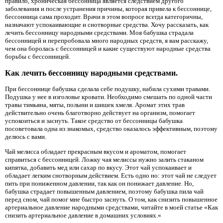
правило, хроническая бессонница является следствием другого
заболевания и после устранения причины, которая привела к бессоннице,
бессонница сама проходит. Врачи в этом вопросе всегда категоричны,
назначают успокаивающие и снотворные средства. Хочу рассказать, как
лечить бессонницу народными средствами. Моя бабушка страдала
бессонницей и перепробовала много народных средств, я вам расскажу,
чем она боролась с бессонницей и какие существуют народные средства
борьбы с бессонницей.
Как лечить бессонницу народными средствами.
При бессоннице бабушка сделала себе подушку, набила сухими травами.
Подушка у нее в изголовье кровати. Необходимо смешать по одной части
травы тимьяна, мяты, полыни и шишек хмеля. Аромат этих трав
действительно очень благотворно действует на организм, помогает
успокоиться и заснуть. Такое средство от бессонницы бабушка
посоветовала одна из знакомых, средство оказалось эффективным, поэтому
делюсь с вами.
Чай мелисса обладает прекрасным вкусом и ароматом, помогает
справиться с бессонницей. Ложку чая мелиссы нужно залить стаканом
кипятка, добавить мед или сахар по вкусу. Этот чай успокаивает и
обладает легким снотворным действием. Есть одно но: этот чай не следует
пить при пониженном давлении, так как он понижает давление. Но,
бабушка страдает повышенным давлением, поэтому бабушка пила чай
перед сном, чай помог мне быстро заснуть. О том, как снизить повышенное
артериальное давление народными средствами, читайте в моей статье «Как
снизить артериальное давление в домашних условиях.«