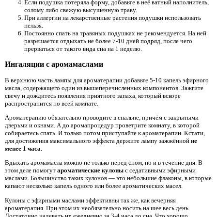
Если подушка потеряла форму, добавьте в неё ватный наполнитель,
солому либо свежую высушенную траву.
При аллергии на лекарственные растения подушки использовать
нельзя.
Постоянно спать на травяных подушках не рекомендуется. На ней
разрешается отдыхать не более 7-10 дней подряд, после чего
прерваться от такого вида сна на 1 неделю.
Ингаляции с аромамаслами
В верхнюю часть лампы для ароматерапии добавьте 5-10 капель эфирного
масла, содержащего один из вышеперечисленных компонентов. Зажгите
свечу и дождитесь появления приятного запаха, который вскоре
распространится по всей комнате.
Ароматерапию обязательно проводите в спальне, причём с закрытыми
дверьми и окнами. А до аромапроцедур проветрите комнату, в которой
собираетесь спать. И только потом приступайте к ароматерапии. Кстати,
для достижения максимального эффекта держите лампу зажжённой
не
менее 1 часа
.
Вдыхать аромамасла можно не только перед сном, но и в течение дня. В
этом деле помогут
ароматические кулоны
с седативными эфирными
маслами. Большинство таких кулонов — это небольшие флаконы, в которые
капают несколько капель одного или более ароматических масел.
Кулоны с эфирными маслами эффективны так же, как вечерняя
ароматерапия. При этом их необязательно носить на шее весь день.
Достаточно надевать их ежедневно за 3-4 часа до сна. Что хорошо,