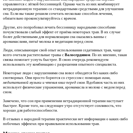
справляются с лёгкой бессонницей. Однако часть из них комбинирует
нетрадиционную терапию со стандартными средствами для улучшения
сна. Если вы также решили сочетать несколько способов лечения,
обязательно проконсультируйтесь с врачом.
Другие, кто попробовал лечить бессонницу народными способами
почувствовали слабый эффект от приёма некоторых трав. В их случае
более действенными для нормализации сна оказались ванны с
аромамаслами, питьё молока и медитация перед сном.
Люди, описывающие свой опыт использования седативных трав, чаще
всего очетали растительные травы с
Валосердином
. По их мнению, такая
связка помогает уснуть быстрее. В свою очередь рекомендуем
использовать эту комбинацию с разрешения опытного специалиста.
Некоторые люди с нарушениями сна вовсе обходятся без каких-либо
снотворных. Они просто борются со стрессом с помощью
ванн,
медитативной музыки и чтения книг перед сном
. Вдобавок часть из них
использует физические упражнения, аромамасла и молоко с медом перед
сном.
Замечено, что сон при применении нетрадиционной терапии наступает
быстрее. Кроме того, на следующее утро отсутствует сонливость, что
хорошо для работоспособности.
В отзывах о народной терапии практически нет информации о каких-либо
побочных эффектах при правильном использовании трав.