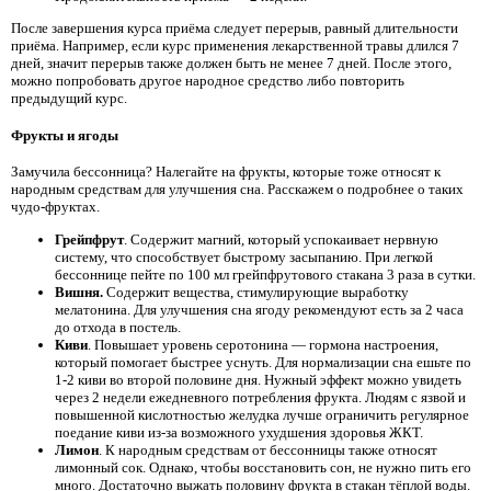
После завершения курса приёма следует перерыв, равный длительности
приёма. Например, если курс применения лекарственной травы длился 7
дней, значит перерыв также должен быть не менее 7 дней. После этого,
можно попробовать другое народное средство либо повторить
предыдущий курс.
Фрукты и ягоды
Замучила бессонница? Налегайте на фрукты, которые тоже относят к
народным средствам для улучшения сна. Расскажем о подробнее о таких
чудо-фруктах.
Грейпфрут
. Содержит магний, который успокаивает нервную
систему, что способствует быстрому засыпанию. При легкой
бессоннице пейте по 100 мл грейпфрутового стакана 3 раза в сутки.
Вишня.
Содержит вещества, стимулирующие выработку
мелатонина. Для улучшения сна ягоду рекомендуют есть за 2 часа
до отхода в постель.
Киви
. Повышает уровень серотонина — гормона настроения,
который помогает быстрее уснуть. Для нормализации сна ешьте по
1-2 киви во второй половине дня. Нужный эффект можно увидеть
через 2 недели ежедневного потребления фрукта. Людям с язвой и
повышенной кислотностью желудка лучше ограничить регулярное
поедание киви из-за возможного ухудшения здоровья ЖКТ.
Лимон
. К народным средствам от бессонницы также относят
лимонный сок. Однако, чтобы восстановить сон, не нужно пить его
много. Достаточно выжать половину фрукта в стакан тёплой воды.