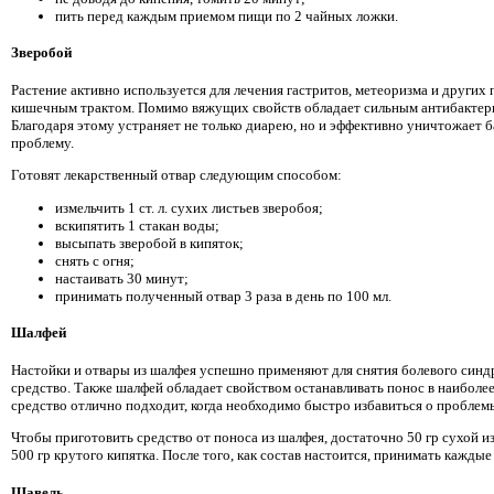
пить перед каждым приемом пищи по 2 чайных ложки.
Зверобой
Растение активно используется для лечения гастритов, метеоризма и других
кишечным трактом. Помимо вяжущих свойств обладает сильным антибактер
Благодаря этому устраняет не только диарею, но и эффективно уничтожает 
проблему.
Готовят лекарственный отвар следующим способом:
измельчить 1 ст. л. сухих листьев зверобоя;
вскипятить 1 стакан воды;
высыпать зверобой в кипяток;
снять с огня;
настаивать 30 минут;
принимать полученный отвар 3 раза в день по 100 мл.
Шалфей
Настойки и отвары из шалфея успешно применяют для снятия болевого синдр
средство. Также шалфей обладает свойством останавливать понос в наиболее
средство отлично подходит, когда необходимо быстро избавиться о проблем
Чтобы приготовить средство от поноса из шалфея, достаточно 50 гр сухой и
500 гр крутого кипятка. После того, как состав настоится, принимать каждые 
Щавель