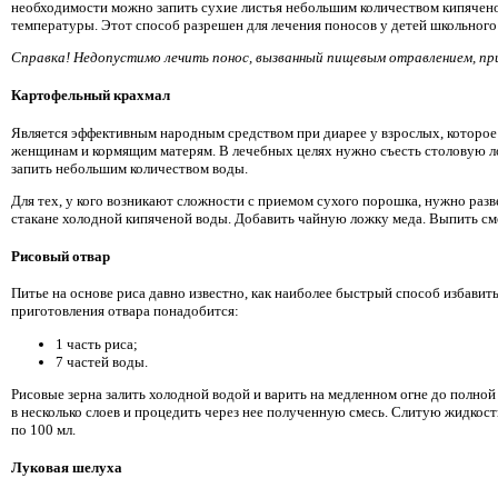
необходимости можно запить сухие листья небольшим количеством кипячен
температуры. Этот способ разрешен для лечения поносов у детей школьного 
Справка! Недопустимо лечить понос, вызванный пищевым отравлением, при
Картофельный крахмал
Является эффективным народным средством при диарее у взрослых, которо
женщинам и кормящим матерям. В лечебных целях нужно съесть столовую л
запить небольшим количеством воды.
Для тех, у кого возникают сложности с приемом сухого порошка, нужно развес
стакане холодной кипяченой воды. Добавить чайную ложку меда. Выпить см
Рисовый отвар
Питье на основе риса давно известно, как наиболее быстрый способ избавить
приготовления отвара понадобится:
1 часть риса;
7 частей воды.
Рисовые зерна залить холодной водой и варить на медленном огне до полно
в несколько слоев и процедить через нее полученную смесь. Слитую жидкос
по 100 мл.
Луковая шелуха