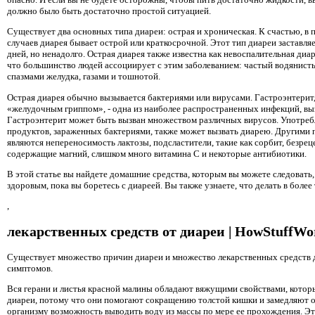
должно было быть достаточно простой ситуацией.
Существует два основных типа диареи: острая и хроническая. К счастью, 
случаев диарея бывает острой или краткосрочной. Этот тип диареи заставляе
дней, но ненадолго. Острая диарея также известна как невоспалительная диар
что большинство людей ассоциирует с этим заболеванием: частый водянис
спазмами желудка, газами и тошнотой.
Острая диарея обычно вызывается бактериями или вирусами. Гастроэнтери
«желудочным гриппом», - одна из наиболее распространенных инфекций, 
Гастроэнтерит может быть вызван множеством различных вирусов. Употреб
продуктов, зараженных бактериями, также может вызвать диарею. Другими
являются непереносимость лактозы, подсластители, такие как сорбит, безре
содержащие магний, слишком много витамина С и некоторые антибиотики.
В этой статье вы найдете домашние средства, которым вы можете следовать,
здоровым, пока вы боретесь с диареей. Вы также узнаете, что делать в более
,
лекарственных средств от диареи | HowStuffWo
Существует множество причин диареи и множество лекарственных средств д
симптомов.
Вся герани и листья красной малины обладают вяжущими свойствами, котор
диареи, потому что они помогают сокращению толстой кишки и замедляют о
организму возможность выводить воду из массы по мере ее прохождения. Э