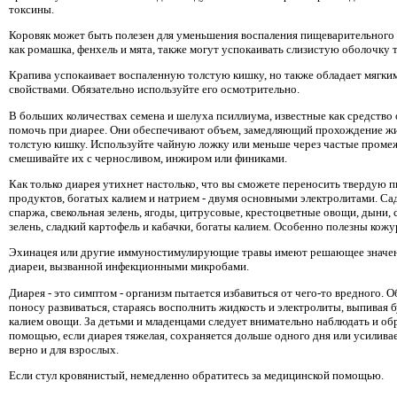
токсины.
Коровяк может быть полезен для уменьшения воспаления пищеварительного 
как ромашка, фенхель и мята, также могут успокаивать слизистую оболочку 
Крапива успокаивает воспаленную толстую кишку, но также обладает мягки
свойствами. Обязательно используйте его осмотрительно.
В больших количествах семена и шелуха псиллиума, известные как средство 
помочь при диарее. Они обеспечивают объем, замедляющий прохождение жи
толстую кишку. Используйте чайную ложку или меньше через частые проме
смешивайте их с черносливом, инжиром или финиками.
Как только диарея утихнет настолько, что вы сможете переносить твердую п
продуктов, богатых калием и натрием - двумя основными электролитами. С
спаржа, свекольная зелень, ягоды, цитрусовые, крестоцветные овощи, дыни, 
зелень, сладкий картофель и кабачки, богаты калием. Особенно полезны кожу
Эхинацея или другие иммуностимулирующие травы имеют решающее значен
диареи, вызванной инфекционными микробами.
Диарея - это симптом - организм пытается избавиться от чего-то вредного. 
поносу развиваться, стараясь восполнить жидкость и электролиты, выпивая 
калием овощи. За детьми и младенцами следует внимательно наблюдать и об
помощью, если диарея тяжелая, сохраняется дольше одного дня или усиливае
верно и для взрослых.
Если стул кровянистый, немедленно обратитесь за медицинской помощью.