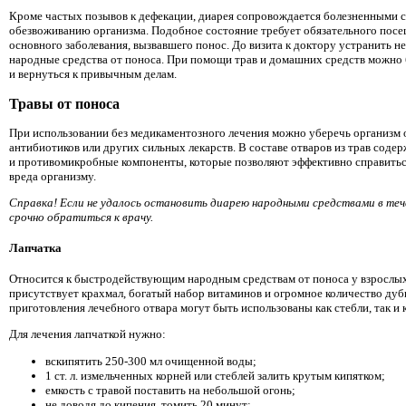
Кроме частых позывов к дефекации, диарея сопровождается болезненными с
обезвоживанию организма. Подобное состояние требует обязательного посе
основного заболевания, вызвавшего понос. До визита к доктору устранить 
народные средства от поноса. При помощи трав и домашних средств можно
и вернуться к привычным делам.
Травы от поноса
При использовании без медикаментозного лечения можно уберечь организм 
антибиотиков или других сильных лекарств. В составе отваров из трав соде
и противомикробные компоненты, которые позволяют эффективно справиться
вреда организму.
Справка! Если не удалось остановить диарею народными средствами в тече
срочно обратиться к врачу.
Лапчатка
Относится к быстродействующим народным средствам от поноса у взрослых
присутствует крахмал, богатый набор витаминов и огромное количество дуб
приготовления лечебного отвара могут быть использованы как стебли, так и 
Для лечения лапчаткой нужно:
вскипятить 250-300 мл очищенной воды;
1 ст. л. измельченных корней или стеблей залить крутым кипятком;
емкость с травой поставить на небольшой огонь;
не доводя до кипения, томить 20 минут;