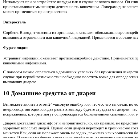
Используют при расстройстве желудка или в случае разового поноса. Он сни
приостанавливает мышечную деятельность кишечника. Лоперамид не влияет 
может применяться при отравлениях.
Энтеросгель
Сорбент. Выводит токсины из организма, оказывает обволакивающее воздейс
вызванном отравлением или кишечной инфекцией. Применяется в составе ком
Фуразолидон
Устраняет инфекции, оказывает противомикробное действие. Применяется п
кишечными инфекциями.
С поносом можно справиться в домашних условиях без применения лекарств
случае при первой возможности необходимо посетить врача для определения
вызвавших диарею.
10 Домашние средства от диареи
Вы можете винить в этом 24-часовую ошибку или что-то, что вы съели, но е
американца, вы один или два раза в этом году будете страдать от диареи: ч
испражнения, которые могут сопровождаться болезненными спазмами. или т
Диарея доставляет дискомфорт и неприятность, но, как правило, не представ
здоровых взрослых людей. Однако если диарея переходит в хроническое сос
меняется.Или, если он поражает очень молодых, пожилых или хронически б
опасно. И если вы не будете осторожны, чтобы пить достаточно жидкости, в