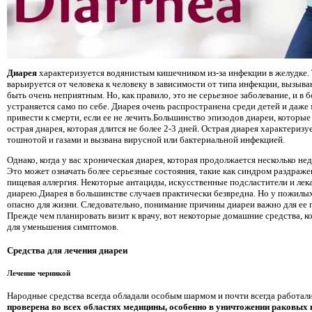
Диарея
характеризуется водянистым кишечником из-за инфекции в желудке.
варьируется от человека к человеку в зависимости от типа инфекции, вызы
быть очень неприятным. Но, как правило, это не серьезное заболевание, и в 
устраняется само по себе. Диарея очень распространена среди детей и даже
привести к смерти, если ее не лечить.Большинство эпизодов диареи, которые
острая диарея, которая длится не более 2-3 дней. Острая диарея характериз
тошнотой и газами и вызвана вирусной или бактериальной инфекцией.
Однако, когда у вас хроническая диарея, которая продолжается несколько нед
Это может означать более серьезные состояния, такие как синдром раздраж
пищевая аллергия. Некоторые антациды, искусственные подсластители и лек
диарею.Диарея в большинстве случаев практически безвредна. Но у пожилы
опасно для жизни. Следовательно, понимание причины диареи важно для ее 
Прежде чем планировать визит к врачу, вот некоторые домашние средства, 
для уменьшения симптомов.
Средства для лечения диареи
Лечение черникой
Народные средства всегда обладали особым шармом и почти всегда работал
проверена во всех областях медицины, особенно в уничтожении раковых