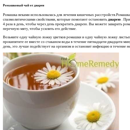
Ромашковый чай от диареи
Ромашка веками использовалась для лечения кишечных расстройств.Ромашка
спазмолитическими свойствами, которые помогают остановить
диарею
. Пр
4 раза в день, чтобы через день прекратить диарею. Вы можете заварить ро
перечную мяту, чтобы усилить его действие.
Возьмите одну чайную ложку цветков ромашки и одну чайную ложку листье
прокипятите ее вместе со стаканом воды в течение пятнадцати-двадцати минут
день, это лучше подействует на организм и остановит инфекцию в течение не