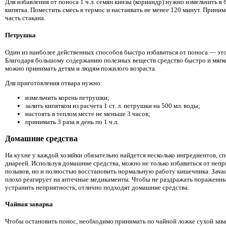
Для избавления от поноса 1 ч.л. семян кинзы (кориандр) нужно измельчить в 
кипятка. Поместить смесь в термос и настаивать не менее 120 минут. Приним
часть стакана.
Петрушка
Один из наиболее действенных способов быстро избавиться от поноса — это
Благодаря большому содержанию полезных веществ средство быстро и мягко
можно принимать детям и людям пожилого возраста.
Для приготовления отвара нужно:
измельчить корень петрушки;
залить кипятком из расчета 1 ст. л. петрушки на 500 мл. воды;
настоять в теплом месте не меньше 3 часов;
принимать 3 раза в день по 1 ч.л.
Домашние средства
На кухне у каждой хозяйки обязательно найдется несколько ингредиентов, с
диареей. Используя домашние средства, можно не только избавиться от неп
позывов, но и полностью восстановить нормальную работу кишечника. Зач
плохо реагирует на аптечные медикаменты. Чтобы не раздражать пораженны
устранить неприятность, отлично подходят домашние средства.
Чайная заварка
Чтобы остановить понос, необходимо принимать по чайной ложке сухой зав