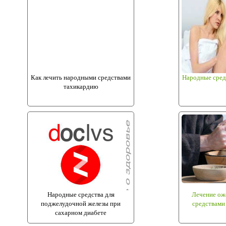
Как лечить народными средствами
Народные сред
тахикардию
Народные средства для
Лечение ож
поджелудочной железы при
средствами 
сахарном диабете