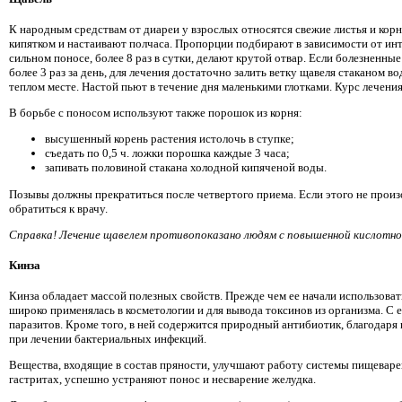
К народным средствам от диареи у взрослых относятся свежие листья и корн
кипятком и настаивают полчаса. Пропорции подбирают в зависимости от ин
сильном поносе, более 8 раз в сутки, делают крутой отвар. Если болезненны
более 3 раз за день, для лечения достаточно залить ветку щавеля стаканом во
теплом месте. Настой пьют в течение дня маленькими глотками. Курс лечения
В борьбе с поносом используют также порошок из корня:
высушенный корень растения истолочь в ступке;
съедать по 0,5 ч. ложки порошка каждые 3 часа;
запивать половиной стакана холодной кипяченой воды.
Позывы должны прекратиться после четвертого приема. Если этого не произ
обратиться к врачу.
Справка! Лечение щавелем противопоказано людям с повышенной кислотн
Кинза
Кинза обладает массой полезных свойств. Прежде чем ее начали использовать
широко применялась в косметологии и для вывода токсинов из организма. С 
паразитов. Кроме того, в ней содержится природный антибиотик, благодаря
при лечении бактериальных инфекций.
Вещества, входящие в состав пряности, улучшают работу системы пищеваре
гастритах, успешно устраняют понос и несварение желудка.