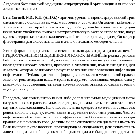
Академии ботанической медицины, аккредитующей организации для клиниче
лекарственных трав.
Eric Yarnell, N.D., R.H. (A.H.G.)
- врач-натуропат и зарегистрированный трав
специализирующийся на мужском здоровье и урологии.Он доцент кафедры 
Университета Бастир в Сиэтле и президент Академии ботанической медицины
нескольких учебников, включая натуропатическую гастроэнтерологию, нат
мужское здоровье, а также клиническую ботаническую медицину; Он ведет 
фитотерапии для альтернативных и дополнительных методов лечения.
Эта информация предназначена исключительно для информационных цел
ПРЕДОСТАВЛЕНИЯ МЕДИЦИНСКИХ КОНСУЛЬТАЦИЙ.Ни редакторы Consume
Publications International, Ltd., ни автор, ни издатель не несут ответственн
последствия любого лечения, процедуры, упражнений, изменения диеты, де
лекарств, которые возникают в результате чтения или следования информаци
информации. Публикация этой информации не является медицинской практик
заменяет рекомендации вашего врача или другого поставщика медицинских ус
какой-либо курс лечения, читатель должен посоветоваться со своим врачом
медицинских услуг.
Перед тем, как приступить к каким-либо дополнительным медицинским мето
натуральных или растительных средств, вы должны знать, что многие из эти
научных исследованиях. Использование этих средств в сочетании с лекарст
рецепта или по рецепту, может вызвать серьезные побочные реакции. Часто
информация об их безопасности и эффективности.В каждом штате и в каждо
правила относительно того, должны ли практикующие специалисты иметь п
Если вы планируете посетить практикующего специалиста, рекомендуется вы
лицензию признанной национальной организации и соблюдает стандарты это