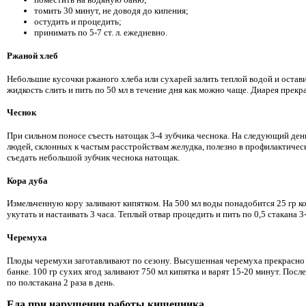
томить 30 минут, не доводя до кипения;
остудить и процедить;
принимать по 5-7 ст. л. ежедневно.
Ржаной хлеб
Небольшие кусочки ржаного хлеба или сухарей залить теплой водой и остави
жидкость слить и пить по 50 мл в течение дня как можно чаще. Диарея прекр
Чеснок
При сильном поносе съесть натощак 3-4 зубчика чеснока. На следующий день
людей, склонных к частым расстройствам желудка, полезно в профилактичес
съедать небольшой зубчик чеснока натощак.
Кора дуба
Измельченную кору заливают кипятком. На 500 мл воды понадобится 25 гр к
укутать и настаивать 3 часа. Теплый отвар процедить и пить по 0,5 стакана 3-
Черемуха
Плоды черемухи заготавливают по сезону. Высушенная черемуха прекрасно 
банке. 100 гр сухих ягод заливают 750 мл кипятка и варят 15-20 минут. Пос
по полстакана 2 раза в день.
Еда при нарушении работы кишечника