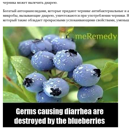
черника может вылечить диарею.
Богатый антоцианозидами, которые придают чернике антибактериальные и а
микробы, вызывающие диарею, уничтожаются при употреблении черники. На
который также обладает прекрасными успокаивающими свойствами, умень