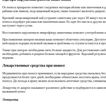
От поноса прекрасно помогает съеденное натощак яблоко или запеченная в 
рябины или лимона, подслащенный медом, также поможет вылечить диарею.
Крепкий свежезаваренный чай устранит симптомы уже через 30 минут после
поноса подойдет рисовая или пшеничная каша. Ее едят без масла и других к
наступает через сутки.
Восстановить нарушенную микрофлору кишечника поможет употребление к
При появлении запоров овсяная каша поможет облегчить ситуацию. Достаточ
небольшую порцию полезной овсянки и проблемы со стулом останутся в пр
Также при запорах необходимо пить больше жидкости. Для достижения слаб
необходимо добавить в рацион больше овощей и фруктов. Хороший результат
морковь.
Лекарственные средства при поносе
Медикаменты при поносе принимают, если народные средства оказались бес
продолжается более трех дней, необходимо обязательно посетить врача, чт
поноса. До похода к врачу можно использовать аптечные средства, снимаю
Лекарства от диареи оказывают различное действие и подбираются в зависи
вызвавшей понос.
Лоперамид