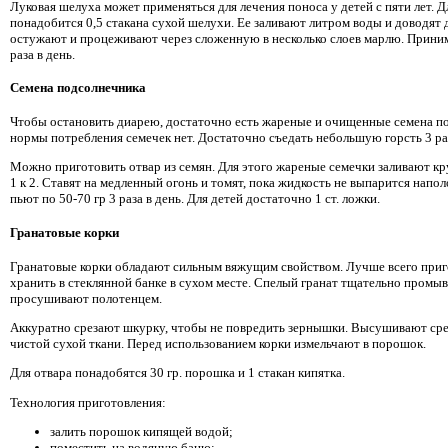
Луковая шелуха может применяться для лечения поноса у детей с пяти лет. Д
понадобится 0,5 стакана сухой шелухи. Ее заливают литром воды и доводят 
остужают и процеживают через сложенную в несколько слоев марлю. Приним
раза в день.
Семена подсолнечника
Чтобы остановить диарею, достаточно есть жареные и очищенные семена п
нормы потребления семечек нет. Достаточно съедать небольшую горсть 3 раз
Можно приготовить отвар из семян. Для этого жареные семечки заливают к
1 к 2. Ставят на медленный огонь и томят, пока жидкость не выпарится напо
пьют по 50-70 гр 3 раза в день. Для детей достаточно 1 ст. ложки.
Гранатовые корки
Гранатовые корки обладают сильным вяжущим свойством. Лучше всего приго
хранить в стеклянной банке в сухом месте. Спелый гранат тщательно промы
просушивают полотенцем.
Аккуратно срезают шкурку, чтобы не повредить зернышки. Высушивают сре
чистой сухой ткани. Перед использованием корки измельчают в порошок.
Для отвара понадобятся 30 гр. порошка и 1 стакан кипятка.
Технология приготовления:
залить порошок кипящей водой;
поместить на водяную баню;