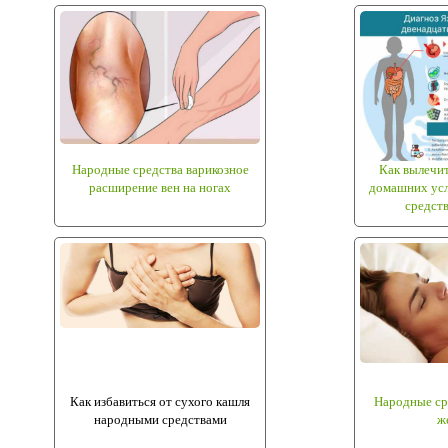
Народные средства варикозное
Как вылечит
расширение вен на ногах
домашних ус
средст
Как избавиться от сухого кашля
Народные сре
народными средствами
ж