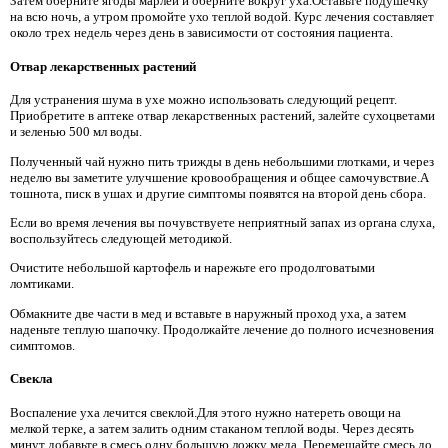
Затем оберните ягоды марлей и оберните вокруг уха.Оставьте подушечку
на всю ночь, а утром промойте ухо теплой водой. Курс лечения составляет
около трех недель через день в зависимости от состояния пациента.
Отвар лекарственных растений
Для устранения шума в ухе можно использовать следующий рецепт.
Приобретите в аптеке отвар лекарственных растений, залейте сухоцветами
и зеленью 500 мл воды.
Полученный чай нужно пить трижды в день небольшими глотками, и через
неделю вы заметите улучшение кровообращения и общее самочувствие.А
тошнота, писк в ушах и другие симптомы появятся на второй день сбора.
Если во время лечения вы почувствуете неприятный запах из органа слуха,
воспользуйтесь следующей методикой.
Очистите небольшой картофель и нарежьте его продолговатыми
ломтиками.
Обмакните две части в мед и вставьте в наружный проход уха, а затем
наденьте теплую шапочку. Продолжайте лечение до полного исчезновения
симптомов.
Свекла
Воспаление уха лечится свеклой.Для этого нужно натереть овощи на
мелкой терке, а затем залить одним стаканом теплой воды. Через десять
минут добавьте в смесь одну большую ложку меда. Перемешайте смесь до