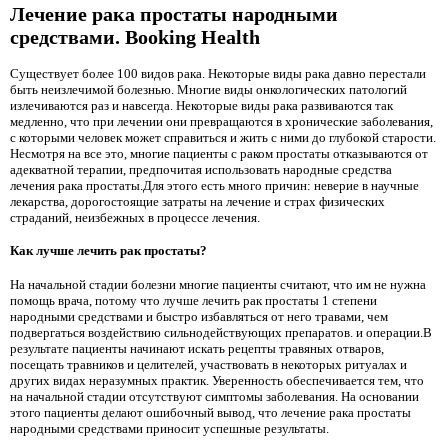
Лечение рака простаты народными
средствами. Booking Health
Существует более 100 видов рака. Некоторые виды рака давно перестали
быть неизлечимой болезнью. Многие виды онкологических патологий
излечиваются раз и навсегда. Некоторые виды рака развиваются так
медленно, что при лечении они превращаются в хронические заболевания,
с которыми человек может справиться и жить с ними до глубокой старости.
Несмотря на все это, многие пациенты с раком простаты отказываются от
адекватной терапии, предпочитая использовать народные средства
лечения рака простаты.Для этого есть много причин: неверие в научные
лекарства, дорогостоящие затраты на лечение и страх физических
страданий, неизбежных в процессе лечения.
Как лучше лечить рак простаты?
На начальной стадии болезни многие пациенты считают, что им не нужна
помощь врача, потому что лучше лечить рак простаты 1 степени
народными средствами и быстро избавляться от него травами, чем
подвергаться воздействию сильнодействующих препаратов. и операции.В
результате пациенты начинают искать рецепты травяных отваров,
посещать травников и целителей, участвовать в некоторых ритуалах и
других видах неразумных практик. Уверенность обеспечивается тем, что
на начальной стадии отсутствуют симптомы заболевания. На основании
этого пациенты делают ошибочный вывод, что лечение рака простаты
народными средствами приносит успешные результаты.