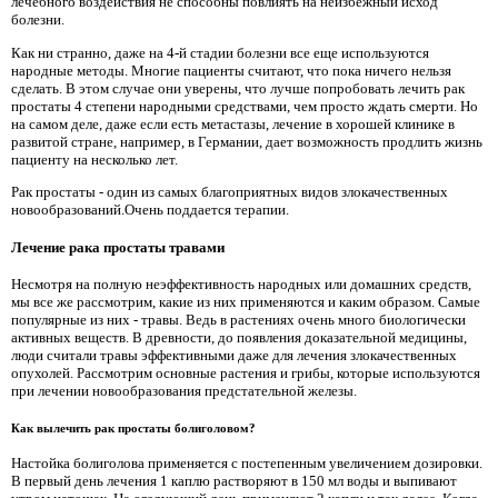
лечебного воздействия не способны повлиять на неизбежный исход
болезни.
Как ни странно, даже на 4-й стадии болезни все еще используются
народные методы. Многие пациенты считают, что пока ничего нельзя
сделать. В этом случае они уверены, что лучше попробовать лечить рак
простаты 4 степени народными средствами, чем просто ждать смерти. Но
на самом деле, даже если есть метастазы, лечение в хорошей клинике в
развитой стране, например, в Германии, дает возможность продлить жизнь
пациенту на несколько лет.
Рак простаты - один из самых благоприятных видов злокачественных
новообразований.Очень поддается терапии.
Лечение рака простаты травами
Несмотря на полную неэффективность народных или домашних средств,
мы все же рассмотрим, какие из них применяются и каким образом. Самые
популярные из них - травы. Ведь в растениях очень много биологически
активных веществ. В древности, до появления доказательной медицины,
люди считали травы эффективными даже для лечения злокачественных
опухолей. Рассмотрим основные растения и грибы, которые используются
при лечении новообразования предстательной железы.
Как вылечить рак простаты болиголовом?
Настойка болиголова применяется с постепенным увеличением дозировки.
В первый день лечения 1 каплю растворяют в 150 мл воды и выпивают