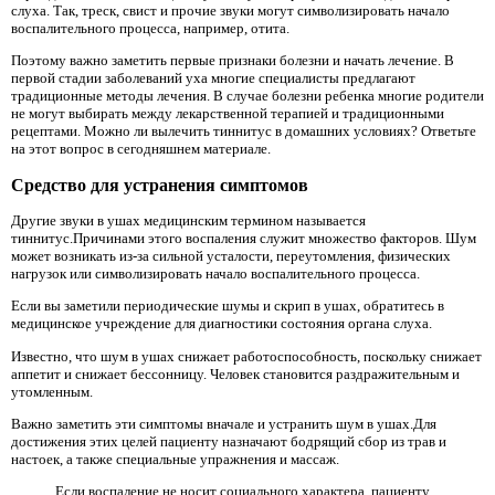
слуха. Так, треск, свист и прочие звуки могут символизировать начало
воспалительного процесса, например, отита.
Поэтому важно заметить первые признаки болезни и начать лечение. В
первой стадии заболеваний уха многие специалисты предлагают
традиционные методы лечения. В случае болезни ребенка многие родители
не могут выбирать между лекарственной терапией и традиционными
рецептами. Можно ли вылечить тиннитус в домашних условиях? Ответьте
на этот вопрос в сегодняшнем материале.
Средство для устранения симптомов
Другие звуки в ушах медицинским термином называется
тиннитус.Причинами этого воспаления служит множество факторов. Шум
может возникать из-за сильной усталости, переутомления, физических
нагрузок или символизировать начало воспалительного процесса.
Если вы заметили периодические шумы и скрип в ушах, обратитесь в
медицинское учреждение для диагностики состояния органа слуха.
Известно, что шум в ушах снижает работоспособность, поскольку снижает
аппетит и снижает бессонницу. Человек становится раздражительным и
утомленным.
Важно заметить эти симптомы вначале и устранить шум в ушах.Для
достижения этих целей пациенту назначают бодрящий сбор из трав и
настоек, а также специальные упражнения и массаж.
Если воспаление не носит социального характера, пациенту