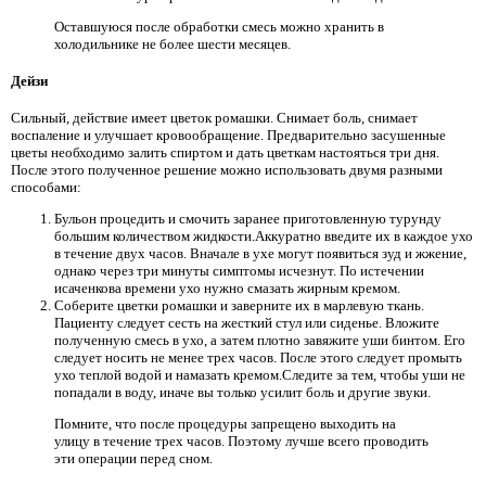
Оставшуюся после обработки смесь можно хранить в
холодильнике не более шести месяцев.
Дейзи
Сильный, действие имеет цветок ромашки. Снимает боль, снимает
воспаление и улучшает кровообращение. Предварительно засушенные
цветы необходимо залить спиртом и дать цветкам настояться три дня.
После этого полученное решение можно использовать двумя разными
способами:
Бульон процедить и смочить заранее приготовленную турунду
большим количеством жидкости.Аккуратно введите их в каждое ухо
в течение двух часов. Вначале в ухе могут появиться зуд и жжение,
однако через три минуты симптомы исчезнут. По истечении
исаченкова времени ухо нужно смазать жирным кремом.
Соберите цветки ромашки и заверните их в марлевую ткань.
Пациенту следует сесть на жесткий стул или сиденье. Вложите
полученную смесь в ухо, а затем плотно завяжите уши бинтом. Его
следует носить не менее трех часов. После этого следует промыть
ухо теплой водой и намазать кремом.Следите за тем, чтобы уши не
попадали в воду, иначе вы только усилит боль и другие звуки.
Помните, что после процедуры запрещено выходить на
улицу в течение трех часов. Поэтому лучше всего проводить
эти операции перед сном.