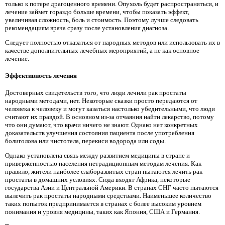
только к потере драгоценного времени. Опухоль будет распространяться, и
лечение займет гораздо больше времени, чтобы показать эффект,
увеличивая сложность, боль и стоимость. Поэтому лучше следовать
рекомендациям врача сразу после установления диагноза.
Следует полностью отказаться от народных методов или использовать их в
качестве дополнительных лечебных мероприятий, а не как основное
лечение.
Эффективность лечения
Достоверных свидетельств того, что люди лечили рак простаты
народными методами, нет. Некоторые сказки просто передаются от
человека к человеку и могут казаться настолько убедительными, что люди
считают их правдой. В основном из-за отчаяния найти лекарство, потому
что они думают, что врачи ничего не знают. Однако нет конкретных
доказательств улучшения состояния пациента после употребления
болиголова или чистотела, перекиси водорода или соды.
Однако установлена ​​связь между развитием медицины в стране и
приверженностью населения нетрадиционным методам лечения. Как
правило, жители наиболее слаборазвитых стран пытаются лечить рак
простаты в домашних условиях. Сюда входят Африка, некоторые
государства Азии и Центральной Америки. В странах СНГ часто пытаются
вылечить рак простаты народными средствами. Наименьшее количество
таких попыток предпринимается в странах с более высоким уровнем
понимания и уровня медицины, таких как Япония, США и Германия.