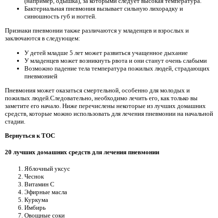
(например, одышка), за которыми следует высокая температура.
Бактериальная пневмония вызывает сильную лихорадку и
синюшность губ и ногтей.
Признаки пневмонии также различаются у младенцев и взрослых и
заключаются в следующем:
У детей младше 5 лет может развиться учащенное дыхание
У младенцев может возникнуть рвота и они станут очень слабыми
Возможно падение тела температура пожилых людей, страдающих
пневмонией
Пневмония может оказаться смертельной, особенно для молодых и
пожилых людей.Следовательно, необходимо лечить его, как только вы
заметите его начало. Ниже перечислены некоторые из лучших домашних
средств, которые можно использовать для лечения пневмонии на начальной
стадии.
Вернуться к TOC
20 лучших домашних средств для лечения пневмонии
Яблочный уксус
Чеснок
Витамин C
Эфирные масла
Куркума
Имбирь
Овощные соки