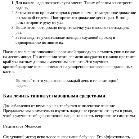
Для начала надо потереть руки вместе. Таким образом вы согреете
ладонь.
Затем плотно прижмите руки к ушам и начните медленное движение
по часовой стрелке. Повторите это движение десять раз. В конце
резко оторвите руку от уха.
После этого осторожно потрите мочку уха и козелок пятнадцать
раз.
Затем введите указательные пальцы в слуховой проход и
одновременно потяните их.
После выполнения описанной несложной процедуры оставить уши в покое
на десять минут. По истечении этого времени аккуратно и плавно протрите
край уха ватным диском, смоченным в спирте. Это улучшит
кровообращение кожи и повлияет на ускоренное заживление пораженных
клеток.
Повторяйте это упражнение каждый день в течение одной
недели.
Как лечить тиннитус народными средствами
Для избавления от шума в ушах требуется комплексное лечение.
Предлагаем вам внимательно изучить народные средства от шума в ушах,
чтобы улучшить общее состояние пациента и снять неприятные симптомы.
Рецепты от Мелиссы
Следующий метод использовали еще наши бабушки. Его эффективность