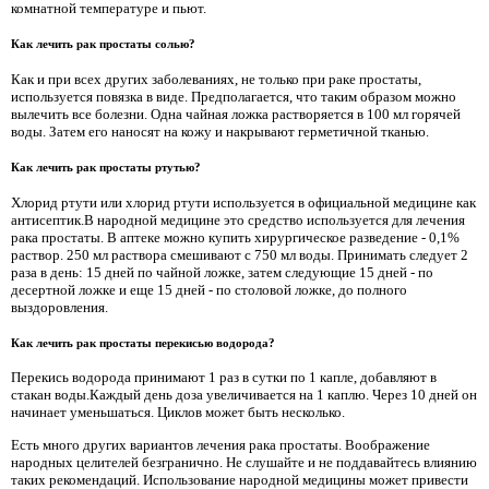
комнатной температуре и пьют.
Как лечить рак простаты солью?
Как и при всех других заболеваниях, не только при раке простаты,
используется повязка в виде. Предполагается, что таким образом можно
вылечить все болезни. Одна чайная ложка растворяется в 100 мл горячей
воды. Затем его наносят на кожу и накрывают герметичной тканью.
Как лечить рак простаты ртутью?
Хлорид ртути или хлорид ртути используется в официальной медицине как
антисептик.В народной медицине это средство используется для лечения
рака простаты. В аптеке можно купить хирургическое разведение - 0,1%
раствор. 250 мл раствора смешивают с 750 мл воды. Принимать следует 2
раза в день: 15 дней по чайной ложке, затем следующие 15 дней - по
десертной ложке и еще 15 дней - по столовой ложке, до полного
выздоровления.
Как лечить рак простаты перекисью водорода?
Перекись водорода принимают 1 раз в сутки по 1 капле, добавляют в
стакан воды.Каждый день доза увеличивается на 1 каплю. Через 10 дней он
начинает уменьшаться. Циклов может быть несколько.
Есть много других вариантов лечения рака простаты. Воображение
народных целителей безгранично. Не слушайте и не поддавайтесь влиянию
таких рекомендаций. Использование народной медицины может привести