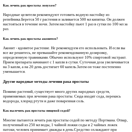
Как лечить рак простаты лопухом?
Народные целители рекомендуют готовить водную настойку из
репейника.Берется 50 г растения и заливается 500 мл кипятка. Он должен
настояться в течение ночи. Затем настойку пьют 1 раз в сутки по 100 мл за
раз.
Как лечить рак простаты аконитом?
Аконит - ядовитое растение. Не рекомендуем его использовать. И если вы
все же решитесь, не превышайте рекомендованную дозировку,
определенную травниками. Обычно используют 10% спиртовой экстракт.
Прием препарата начинают с 1 капли в сутки. Суточная доза увеличивается
на 3 капли, а на 20 день достигает 60 капель.Затем он тоже постепенно
уменьшается.
Другие народные методы лечения рака простаты
Помимо растений, существует много других народных средств,
применяемых при лечении рака простаты. Сюда входят сода, перекись
водорода, хлорид ртути и даже поваренная соль.
Как вылечить рак простаты пищевой содой?
Многие пытаются лечить рак простаты содой по методу Портмана. Отвар,
полученный из 250 мл воды, 1 чайной ложки соды и 2 чайных ложек
патоки, человек принимает дважды в день.Средство охлаждают при