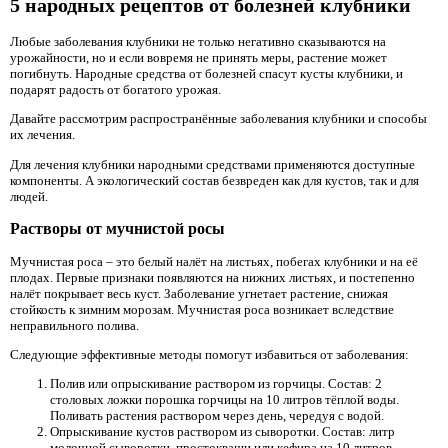
5 народных рецептов от болезней клубники
Любые заболевания клубники не только негативно сказываются на
урожайности, но и если вовремя не принять меры, растение может
погибнуть. Народные средства от болезней спасут кусты клубники, и
подарят радость от богатого урожая.
Давайте рассмотрим распространённые заболевания клубники и способы
их лечения.
Для лечения клубники народными средствами применяются доступные
компоненты. А экологический состав безвреден как для кустов, так и для
людей.
Растворы от мучнистой росы
Мучнистая роса – это белый налёт на листьях, побегах клубники и на её
плодах. Первые признаки появляются на нижних листьях, и постепенно
налёт покрывает весь куст. Заболевание угнетает растение, снижая
стойкость к зимним морозам. Мучнистая роса возникает вследствие
неправильного полива.
Следующие эффективные методы помогут избавиться от заболевания:
Полив или опрыскивание раствором из горчицы. Состав: 2
столовых ложки порошка горчицы на 10 литров тёплой воды.
Поливать растения раствором через день, чередуя с водой.
Опрыскивание кустов раствором из сыворотки. Состав: литр
молочной сыворотки, простокваши или кефира на 10 литров