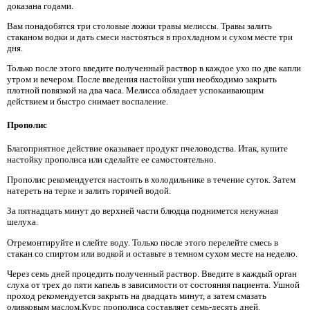
доказана годами.
Вам понадобятся три столовые ложки травы мелиссы. Травы залить
стаканом водки и дать смеси настояться в прохладном и сухом месте три
дня.
Только после этого введите полученный раствор в каждое ухо по две капли
утром и вечером. После введения настойки уши необходимо закрыть
плотной повязкой на два часа. Мелисса обладает успокаивающим
действием и быстро снимает воспаление.
Прополис
Благоприятное действие оказывает продукт пчеловодства. Итак, купите
настойку прополиса или сделайте ее самостоятельно.
Прополис рекомендуется настоять в холодильнике в течение суток. Затем
натереть на терке и залить горячей водой.
За пятнадцать минут до верхней части блюдца поднимется ненужная
шелуха.
Отремонтируйте и слейте воду. Только после этого перелейте смесь в
стакан со спиртом или водкой и оставьте в темном сухом месте на неделю.
Через семь дней процедить полученный раствор. Введите в каждый орган
слуха от трех до пяти капель в зависимости от состояния пациента. Ушной
проход рекомендуется закрыть на двадцать минут, а затем смазать
оливковым маслом.Курс прополиса составляет семь-десять дней.