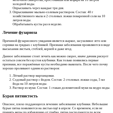
холодной воды.
Опрыскивать через каждые три дня.
Опрыскивание мыльно-солевым раствором. Состав: 40 г
хозяйственного мыла и 2 столовых ложки поваренной соли на 10
литров воды.
Обрабатывать кусты раз в неделю.
Лечение фузариоза
Причиной фузариозного увядания является жаркое, засушливое лето или
сорняки на грядках с клубникой. Признаки заболевания проявляются в виде
высыхания листьев, стеблей, корней и даже ягод.
Данное заболевание стоит лечить как можно скорее, иначе дачник рискует
остаться совсем без кустов клубники. Как только появились первые
признаки, все поражённые кусты необходимо выкопать. После чего почву
хорошо проливают одним из растворов:
Лёгкий раствор марганцовки.
Содовый раствор с йодом. Состав: 2 столовых ложки соды, 5 мл
йода на 10 литров воды.
Раствор из муки. Состав: 1 стакан доломитовой муки на ведро воды.
Бурая пятнистость
Опасное, плохо поддающееся лечению заболевание клубники. Небольшие
бурые пятна появляются на листья ещё в апреле. Со временем, если не
принять меры по избавлению от грибка, пятна расползаются по всем