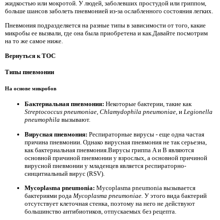
жидкостью или мокротой. У людей, заболевших простудой или гриппом,
больше шансов заболеть пневмонией из-за ослабленного состояния легких.
Пневмония подразделяется на разные типы в зависимости от того, какие
микробы ее вызвали, где она была приобретена и как.Давайте посмотрим
на то же самое ниже.
Вернуться к TOC
Типы пневмонии
На основе микробов
Бактериальная пневмония:
Некоторые бактерии, такие как
Streptococcus pneumoniae,
Chlamydophila pneumoniae,
и
Legionella
pneumophila
вызывают.
Вирусная пневмония:
Респираторные вирусы - еще одна частая
причина пневмонии. Однако вирусная пневмония не так серьезна,
как бактериальная пневмония.Вирусы гриппа A и B являются
основной причиной пневмонии у взрослых, а основной причиной
вирусной пневмонии у младенцев является респираторно-
синцитиальный вирус (RSV).
Mycoplasma pneumonia:
Mycoplasma pneumonia вызывается
бактериями рода
Mycoplasma pneumoniae.
У этого вида бактерий
отсутствует клеточная стенка, поэтому на него не действуют
большинство антибиотиков, отпускаемых без рецепта.