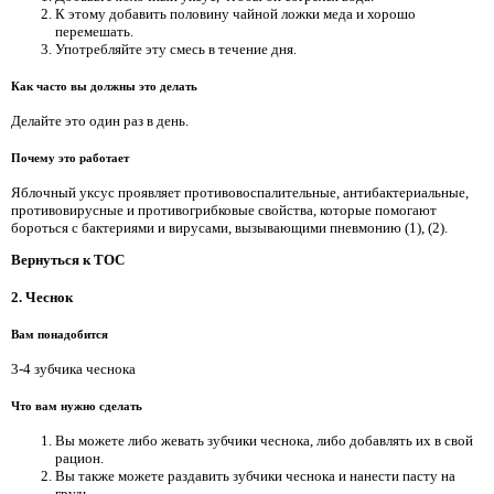
К этому добавить половину чайной ложки меда и хорошо
перемешать.
Употребляйте эту смесь в течение дня.
Как часто вы должны это делать
Делайте это один раз в день.
Почему это работает
Яблочный уксус проявляет противовоспалительные, антибактериальные,
противовирусные и противогрибковые свойства, которые помогают
бороться с бактериями и вирусами, вызывающими пневмонию (1), (2).
Вернуться к TOC
2. Чеснок
Вам понадобится
3-4 зубчика чеснока
Что вам нужно сделать
Вы можете либо жевать зубчики чеснока, либо добавлять их в свой
рацион.
Вы также можете раздавить зубчики чеснока и нанести пасту на
грудь.