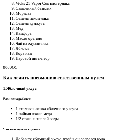
Vicks 21 Vapor Сок пастернака
Священный базилик
Морковь
Семена пажитника
Семена кунжута
Мед
Камфора
Масло орегано
Чай из одуванчика
Яблоки
Кора ивы
Паровой ингалятор
9000OC
Как лечить пневмонию естественным путем
1.Яблочный уксус
Вам понадобится
1 столовая ложка яблочного уксуса
1 чайная ложка меда
1/2 стакана теплой воды
Что вам нужно сделать
Добавьте яблочный уксус, чтобы он согрелся вода.