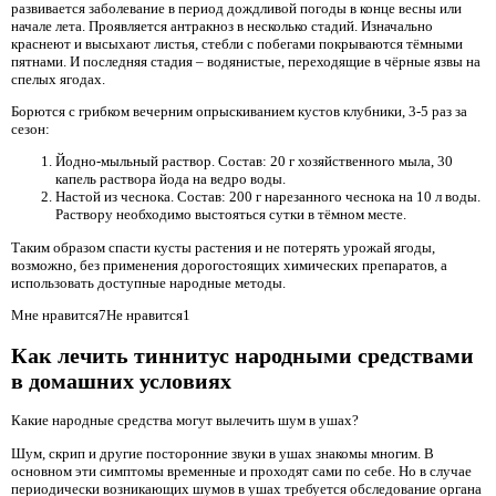
развивается заболевание в период дождливой погоды в конце весны или
начале лета. Проявляется антракноз в несколько стадий. Изначально
краснеют и высыхают листья, стебли с побегами покрываются тёмными
пятнами. И последняя стадия – водянистые, переходящие в чёрные язвы на
спелых ягодах.
Борются с грибком вечерним опрыскиванием кустов клубники, 3-5 раз за
сезон:
Йодно-мыльный раствор. Состав: 20 г хозяйственного мыла, 30
капель раствора йода на ведро воды.
Настой из чеснока. Состав: 200 г нарезанного чеснока на 10 л воды.
Раствору необходимо выстояться сутки в тёмном месте.
Таким образом спасти кусты растения и не потерять урожай ягоды,
возможно, без применения дорогостоящих химических препаратов, а
использовать доступные народные методы.
Мне нравится7Не нравится1
Как лечить тиннитус народными средствами
в домашних условиях
Какие народные средства могут вылечить шум в ушах?
Шум, скрип и другие посторонние звуки в ушах знакомы многим. В
основном эти симптомы временные и проходят сами по себе. Но в случае
периодически возникающих шумов в ушах требуется обследование органа