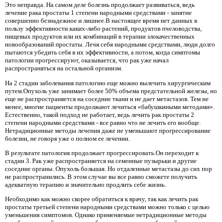
Это неправда. На самом деле болезнь продолжает развиваться, ведь
лечение рака простаты 1 степени народными средствами - занятие
совершенно безнадежное и лишнее.В настоящее время нет данных в
пользу эффективности каких-либо растений, продуктов пчеловодства,
пищевых продуктов или их комбинаций в терапии злокачественных
новообразований простаты. Лечя себя народными средствами, люди долго
пытаются убедить себя в их эффективности, а потом, когда симптомы
патологии прогрессируют, оказывается, что рак уже начал
распространяться на остальной организм.
На 2 стадии заболевания патологию еще можно вылечить хирургическим
путем.Опухоль уже занимает более 50% объема предстательной железы, но
еще не распространяется на соседние ткани и не дает метастазов. Тем не
менее, многие пациенты продолжают лечиться «бабушкиными методами».
Естественно, такой подход не работает, ведь лечить рак простаты 2
степени народными средствами - все равно что не лечить его вообще.
Нетрадиционные методы лечения даже не уменьшают прогрессирование
болезни, не говоря уже о полном ее лечении.
В результате патология продолжает прогрессировать.Он переходит к
стадии 3. Рак уже распространяется на семенные пузырьки и другие
соседние органы. Опухоль большая. Но отдаленные метастазы до сих пор
не распространились. В этом случае вы все равно сможете получить
адекватную терапию и значительно продлить себе жизнь.
Необходимо как можно скорее обратиться к врачу, так как лечить рак
простаты третьей степени народными средствами можно только с целью
уменьшения симптомов. Однако применяемые нетрадиционные методы