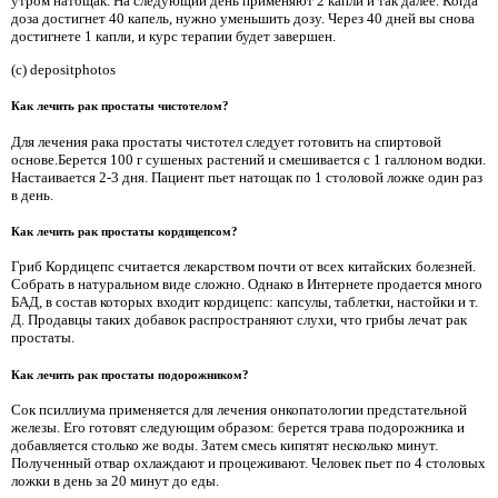
утром натощак. На следующий день применяют 2 капли и так далее. Когда
доза достигнет 40 капель, нужно уменьшить дозу. Через 40 дней вы снова
достигнете 1 капли, и курс терапии будет завершен.
(c) depositphotos
Как лечить рак простаты чистотелом?
Для лечения рака простаты чистотел следует готовить на спиртовой
основе.Берется 100 г сушеных растений и смешивается с 1 галлоном водки.
Настаивается 2-3 дня. Пациент пьет натощак по 1 столовой ложке один раз
в день.
Как лечить рак простаты кордицепсом?
Гриб Кордицепс считается лекарством почти от всех китайских болезней.
Собрать в натуральном виде сложно. Однако в Интернете продается много
БАД, в состав которых входит кордицепс: капсулы, таблетки, настойки и т.
Д. Продавцы таких добавок распространяют слухи, что грибы лечат рак
простаты.
Как лечить рак простаты подорожником?
Сок псиллиума применяется для лечения онкопатологии предстательной
железы. Его готовят следующим образом: берется трава подорожника и
добавляется столько же воды. Затем смесь кипятят несколько минут.
Полученный отвар охлаждают и процеживают. Человек пьет по 4 столовых
ложки в день за 20 минут до еды.