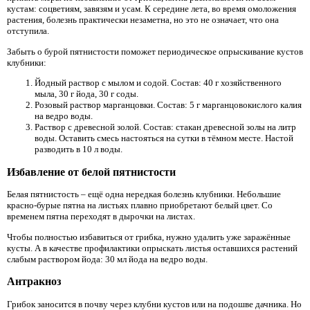
кустам: соцветиям, завязям и усам. К середине лета, во время омоложения
растения, болезнь практически незаметна, но это не означает, что она
отступила.
Забыть о бурой пятнистости поможет периодическое опрыскивание кустов
клубники:
Йодный раствор с мылом и содой. Состав: 40 г хозяйственного
мыла, 30 г йода, 30 г соды.
Розовый раствор марганцовки. Состав: 5 г марганцовокислого калия
на ведро воды.
Раствор с древесной золой. Состав: стакан древесной золы на литр
воды. Оставить смесь настояться на сутки в тёмном месте. Настой
разводить в 10 л воды.
Избавление от белой пятнистости
Белая пятнистость – ещё одна нередкая болезнь клубники. Небольшие
красно-бурые пятна на листьях плавно приобретают белый цвет. Со
временем пятна переходят в дырочки на листах.
Чтобы полностью избавиться от грибка, нужно удалить уже заражённые
кусты. А в качестве профилактики опрыскать листья оставшихся растений
слабым раствором йода: 30 мл йода на ведро воды.
Антракноз
Грибок заносится в почву через клубни кустов или на подошве дачника. Но