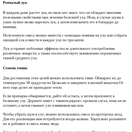
Репчатый лук
В каждом доме растет лук, но мало кто знает, что он обладает многими
полезными свойствами при лечении болезней уха. Итак, в случае шума в
ушах нужно мелко нарезать лук, а затем измельчить его в блендере до
кашицы.
Полученную смесь можно нанести с помощью повязки на ухо или собрать
овощной сок и ввести в каждое ухо по три капли.
Лук устранит побочные эффекты после длительного употребления
различных лекарств, а также поспособствует заживлению пораженных
тканей среднего уха.
Семена тмина
Для достижения этих целей можно использовать тмин. Обжарьте их до
температуры 38 градусов по Цельсию и заверните в ватный мешочек.От
него еще долго не приходило тепло.
Если припарка обваривается, дайте ей остыть, а затем приложите к
больному уху. Держите пакет с тмином рядом с органом слуха, пока он не
остынет, а затем смажьте ухо оливковым маслом.
Чтобы убрать шум в ухе, можно использовать смесь из протертых ягод.
Для его реализации вам потребуются ягоды калины. Тщательно разомните
их и добавьте в смесь ложку меда.