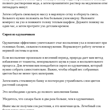
полного растворения меда, а затем прокипятите раствор на медленном огне
пятнадцать минут.
Затем собрать свекольную массу в марлевую сетку и обернуть смесь.
Больного нужно положить на бок больным ухом кверху. Наложите
компресс на ухо и повяжите голову теплым шарфом. Держите повязку на
один час, а затем протрите ухо детским кремом.
Сироп из одуванчиков
Одуванчики эффективно уничтожают очаг воспаления уха и помогают при
головных болях, сильном головокружении. Нормализует работу печени и
нервной системы в целом.
Если воспаление произошло в весенний период, природа дает вам метод
избавления от тошноты, ненормального шума в ушах и воспалительного
процесса. Для лечения вам понадобится сироп из одуванчиков, который
нужно собрать самостоятельно. Важно, чтобы общий вес собранных
цветов был не менее трех килограмм.
Затем взять стеклянную банку и поочередно утрамбовать слои цветов
растений сахаром.
Это необходимо сделать до полного заполнения банки.
Убедитесь, что сахара было в два раза больше, чем в одуванчиках.
Иначе мы не получим сок растения, а это конечная цель. Лечебный сок
будет через двое суток.