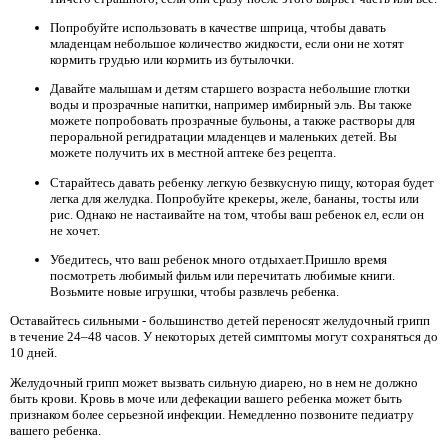
Попробуйте использовать в качестве шприца, чтобы давать
младенцам небольшое количество жидкости, если они не хотят
кормить грудью или кормить из бутылочки.
Давайте малышам и детям старшего возраста небольшие глотки
воды и прозрачные напитки, например имбирный эль. Вы также
можете попробовать прозрачные бульоны, а также растворы для
пероральной регидратации младенцев и маленьких детей. Вы
можете получить их в местной аптеке без рецепта.
Старайтесь давать ребенку легкую безвкусную пищу, которая будет
легка для желудка. Попробуйте крекеры, желе, бананы, тосты или
рис. Однако не настаивайте на том, чтобы ваш ребенок ел, если он
не хочет.
Убедитесь, что ваш ребенок много отдыхает.Пришло время
посмотреть любимый фильм или перечитать любимые книги.
Возьмите новые игрушки, чтобы развлечь ребенка.
Оставайтесь сильными - большинство детей переносят желудочный грипп
в течение 24–48 часов. У некоторых детей симптомы могут сохраняться до
10 дней.
Желудочный грипп может вызвать сильную диарею, но в нем не должно
быть крови. Кровь в моче или дефекации вашего ребенка может быть
признаком более серьезной инфекции. Немедленно позвоните педиатру
вашего ребенка.