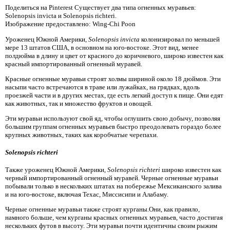
Поделиться на Pinterest Существует два типа огненных муравьев:
Solenopsis invicta и Solenopsis richteri.
Изображение предоставлено: Wing-Chi Poon
Уроженец Южной Америки,
Solenopsis invicta
колонизировал по меньшей
мере 13 штатов США, в основном на юго-востоке. Этот вид, менее
полдюйма в длину и цвет от красного до коричневого, широко известен как
красный импортированный огненный муравей.
Красные огненные муравьи строят холмы шириной около 18 дюймов. Эти
насыпи часто встречаются в траве или лужайках, на грядках, вдоль
проезжей части и в других местах, где есть легкий доступ к пище. Они едят
как животных, так и множество фруктов и овощей.
Эти муравьи используют свой яд, чтобы оглушить свою добычу, позволяя
большим группам огненных муравьев быстро преодолевать гораздо более
крупных животных, таких как коробчатые черепахи.
Solenopsis richteri
Также уроженец Южной Америки,
Solenopsis richteri
широко известен как
черный импортированный огненный муравей. Черные огненные муравьи
побывали только в нескольких штатах на побережье Мексиканского залива
и на юго-востоке, включая Техас, Миссисипи и Алабаму.
Черные огненные муравьи также строят курганы.Они, как правило,
намного больше, чем курганы красных огненных муравьев, часто достигая
нескольких футов в высоту. Эти муравьи почти идентичны своим рыжим