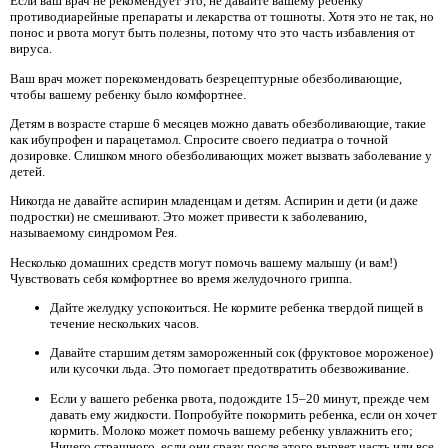
Если ваш врач не рекомендует это, не давайте вашему ребенку
противодиарейные препараты и лекарства от тошноты. Хотя это не так, но
понос и рвота могут быть полезны, потому что это часть избавления от
вируса.
Ваш врач может порекомендовать безрецептурные обезболивающие,
чтобы вашему ребенку было комфортнее.
Детям в возрасте старше 6 месяцев можно давать обезболивающие, такие
как ибупрофен и парацетамол. Спросите своего педиатра о точной
дозировке. Слишком много обезболивающих может вызвать заболевание у
детей.
Никогда не давайте аспирин младенцам и детям. Аспирин и дети (и даже
подростки) не смешивают. Это может привести к заболеванию,
называемому синдромом Рея.
Несколько домашних средств могут помочь вашему малышу (и вам!)
Чувствовать себя комфортнее во время желудочного гриппа.
Дайте желудку успокоиться. Не кормите ребенка твердой пищей в
течение нескольких часов.
Давайте старшим детям замороженный сок (фруктовое мороженое)
или кусочки льда. Это помогает предотвратить обезвоживание.
Если у вашего ребенка рвота, подождите 15–20 минут, прежде чем
давать ему жидкости. Попробуйте покормить ребенка, если он хочет
кормить. Молоко может помочь вашему ребенку увлажнить его;
Ничего страшного, если они сразу после этого вырвет часть или все.