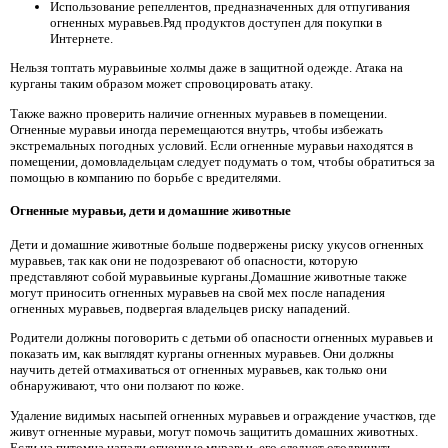
Использование репеллентов, предназначенных для отпугивания
огненных муравьев.Ряд продуктов доступен для покупки в
Интернете.
Нельзя топтать муравьиные холмы даже в защитной одежде. Атака на
курганы таким образом может спровоцировать атаку.
Также важно проверить наличие огненных муравьев в помещении.
Огненные муравьи иногда перемещаются внутрь, чтобы избежать
экстремальных погодных условий. Если огненные муравьи находятся в
помещении, домовладельцам следует подумать о том, чтобы обратиться за
помощью в компанию по борьбе с вредителями.
Огненные муравьи, дети и домашние животные
Дети и домашние животные больше подвержены риску укусов огненных
муравьев, так как они не подозревают об опасности, которую
представляют собой муравьиные курганы.Домашние животные также
могут приносить огненных муравьев на свой мех после нападения
огненных муравьев, подвергая владельцев риску нападений.
Родители должны поговорить с детьми об опасности огненных муравьев и
показать им, как выглядят курганы огненных муравьев. Они должны
научить детей отмахиваться от огненных муравьев, как только они
обнаруживают, что они ползают по коже.
Удаление видимых насыпей огненных муравьев и ограждение участков, где
живут огненные муравьи, могут помочь защитить домашних животных.
Если на питомца напали огненные муравьи, его следует отодвинуть