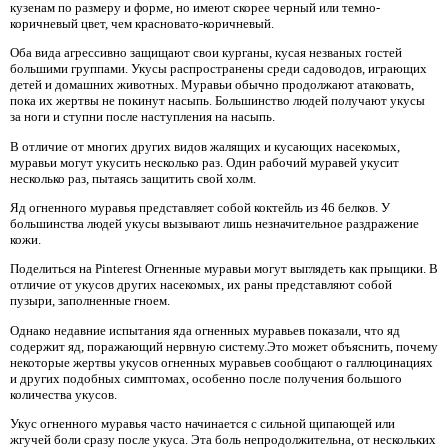
кузенам по размеру и форме, но имеют скорее черный или темно-
коричневый цвет, чем красновато-коричневый.
Оба вида агрессивно защищают свои курганы, кусая незваных гостей
большими группами. Укусы распространены среди садоводов, играющих
детей и домашних животных. Муравьи обычно продолжают атаковать,
пока их жертвы не покинут насыпь. Большинство людей получают укусы
за ноги и ступни после наступления на насыпь.
В отличие от многих других видов жалящих и кусающих насекомых,
муравьи могут укусить несколько раз. Один рабочий муравей укусит
несколько раз, пытаясь защитить свой холм.
Яд огненного муравья представляет собой коктейль из 46 белков. У
большинства людей укусы вызывают лишь незначительное раздражение
кожи.
Поделиться на Pinterest Огненные муравьи могут выглядеть как прыщики. В
отличие от укусов других насекомых, их раны представляют собой
пузыри, заполненные гноем.
Однако недавние испытания яда огненных муравьев показали, что яд
содержит яд, поражающий нервную систему.Это может объяснить, почему
некоторые жертвы укусов огненных муравьев сообщают о галлюцинациях
и других подобных симптомах, особенно после получения большого
количества укусов.
Укус огненного муравья часто начинается с сильной щипающей или
жгучей боли сразу после укуса. Эта боль непродолжительна, от нескольких