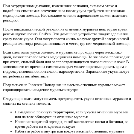
При затрудненном дыхании, изменениях сознания, сильном отеке и
подобных симптомах в течение часа после укуса требуется неотложная
медицинская помощь. Неотложное лечение адреналином может изменить
реакцию.
После анафилактической реакции на огненных муравьев некоторые врачи
рекомендуют носить EpiPen. Эти домашние устройства вводят адреналин
сразу после укуса. Они могут спасти жизнь в случае другой аллергической
реакции или когда реакция возникает в месте, где нет медицинской помощи.
Если симптомы укуса огненного муравья не проходят через несколько
дней, может потребоваться медицинская помощь. То же самое происходит
при отеке, сильной боли или распространяющемся покраснении на коже.В
зависимости от причины симптомов врач может порекомендовать крем с
гидрокортизоном или инъекции гидрокортизона. Зараженные укусы могут
потребовать антибиотиков.
Поделиться на Pinterest Нападение на насыпь огненных муравьев может
спровоцировать нападение муравьев внутри.
Следующие шаги могут помочь предотвратить укусы огненных муравьев и
снизить их степень тяжести:
Немедленно покинуть территорию, если укусил огненный муравей
или на теле обнаружены огненные муравьи
Ношение защитной одежды, такой как толстые носки и ботинки, во
время работы на открытом воздухе
Избегать работы внутри или вокруг насыпей огненных муравьев