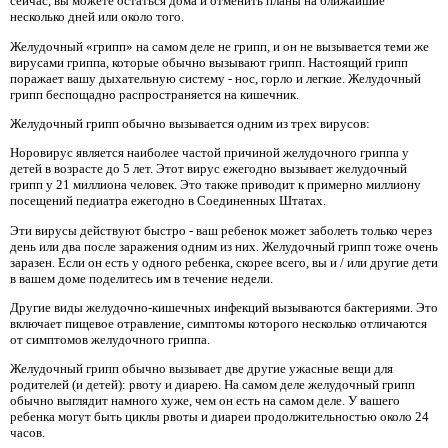
сейчас, вы можете остаться дома и отменить планы на ближайшие
несколько дней или около того.
Желудочный «грипп» на самом деле не грипп, и он не вызывается теми же
вирусами гриппа, которые обычно вызывают грипп. Настоящий грипп
поражает вашу дыхательную систему - нос, горло и легкие. Желудочный
грипп беспощадно распространяется на кишечник.
Желудочный грипп обычно вызывается одним из трех вирусов:
Норовирус является наиболее частой причиной желудочного гриппа у
детей в возрасте до 5 лет. Этот вирус ежегодно вызывает желудочный
грипп у 21 миллиона человек. Это также приводит к примерно миллиону
посещений педиатра ежегодно в Соединенных Штатах.
Эти вирусы действуют быстро - ваш ребенок может заболеть только через
день или два после заражения одним из них. Желудочный грипп тоже очень
заразен. Если он есть у одного ребенка, скорее всего, вы и / или другие дети
в вашем доме поделитесь им в течение недели.
Другие виды желудочно-кишечных инфекций вызываются бактериями. Это
включает пищевое отравление, симптомы которого несколько отличаются
от симптомов желудочного гриппа.
Желудочный грипп обычно вызывает две другие ужасные вещи для
родителей (и детей): рвоту и диарею. На самом деле желудочный грипп
обычно выглядит намного хуже, чем он есть на самом деле. У вашего
ребенка могут быть циклы рвоты и диареи продолжительностью около 24
часов.