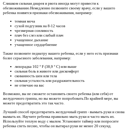
Слишком сильная диарея и рвота иногда могут привести к
обезвоживанию.Немедленно позвоните своему врачу, если у вашего
ребенка появятся признаки обезвоживания, например:
темная моча
сухой подгузник на 8-12 часов
чрезмерная сонливость
плач без слез или слабый плач
учащенное дыхание
учащенное сердцебиение
Также позвоните педиатру вашего ребенка, если у него есть признаки
более серьезного заболевания, например:
лихорадка 102 ° F (38,9 ° C) или выше
сильная боль в животе или дискомфорт
скованность шеи или тела
сильная усталость или раздражительность
не отвечаю на вас
Возможно, вы не сможете остановить своего ребенка (или себя) от
желудочного гриппа, но вы можете попробовать.По крайней мере, вы
можете предотвратить это так часто.
Лучший способ предотвратить желудочный грипп - вымыть руки и снова
вымыть их. Научите ребенка правильно мыть руки и часто мыть их.
Используйте теплую воду с мылом. Установите таймер или попросите
ребенка спеть песню, чтобы он вытирал руки не менее 20 секунд.