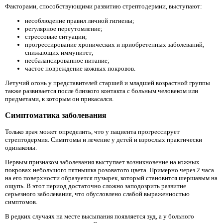
Факторами, способствующими развитию стрептодермии, выступают:
несоблюдение правил личной гигиены;
регулярное переутомление;
стрессовые ситуации;
прогрессирование хронических и приобретенных заболеваний,
снижающих иммунитет;
несбалансированное питание;
частое повреждение кожных покровов.
Летучий огонь у представителей старшей и младшей возрастной группы
также развивается после близкого контакта с больным человеком или
предметами, к которым он прикасался.
Симптоматика заболевания
Только врач может определить, что у пациента прогрессирует
стрептодермия. Симптомы и лечение у детей и взрослых практически
одинаковы.
Первым признаком заболевания выступает возникновение на кожных
покровах небольшого пятнышка розоватого цвета. Примерно через 2 часа
на его поверхности образуется пузырек, который становится шершавым на
ощупь. В этот период достаточно сложно заподозрить развитие
серьезного заболевания, что обусловлено слабой выраженностью
симптомов.
В редких случаях на месте высыпания появляется зуд, а у больного