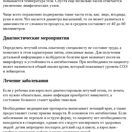
повышается температура тела. Спустя еще несколько часов отмечается
увеличение лимфатических узлов.
Чаще всего поражению подвержены такие части тела, как: лицо, ягодицы,
руки и ноги. Что касается диаметра высыпаний, то он может разниться в
зависимости от сложности процесса, но в среднем составляет от 40 до 60
миллиметров.
Диагностические мероприятия
Определить летучий огонь опытному специалисту не составит труда, а
помогают в этом характерные пятна, описанные выше. Для получения
детальной информации о возбудителе болезни врач назначает посев на
микрофлору и устойчивость к антибиотикам. При необходимости пациенту
может назначаться общий анализ крови, который показывает уровень СОЭ
и лейкоцитов.
Лечение заболевания
Если у ребенка или взрослого диагностировали летучий огонь, то лечить
его нужно обязательно, иначе инфекция приобретет иммунитет, а
состояние больного станет крайне тяжелым.
Необходимые медицинские препараты выписывает лечащий врач, а также
предоставляет схему приема лекарств. В основном это антибиотики. Если
заболевание не перешло в острую форму, то пациенту нет необходимости
находиться в стационаре, однако его следует изолировать от здоровых
людей: детям запрещено посещать детский сад и школу, а взрослым -
учебные заведения, работу и места скопления людей.