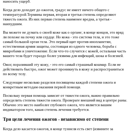
наносить ущерб.
Когда дело доходит до ожогов, градус не имеет ничего общего с
температурой.Термины первая, вторая и третья степень определяют
тяжесть ожога. Из них первая степень наименее вредна, а третья -
наихудшим.
Вы можете не думать о своей коже как о органе; в конце концов, это вряд
ли похоже на почку или сердце. Но кожа - это система тела, и это тоже
самый большой орган тела. Это первый щит против инопланетян,
естественная армия защиты, состоящая из одного человека, борьба с
микробами и уничтожение. Если что-то случится с кожей, остальная часть
вашего тела будет гораздо более уязвима для инфекций, шока и болезней.
Ожог, поразивший эту кожу, - это его самый страшный кошмар. Если не
действовать быстро, ожог может проникнуть в кожу и распространиться
по всему телу.
Следующие несколько разделов посвящены каждой степени ожога и
конкретным методам оказания первой помощи.
Поскольку первая помощь зависит от тяжести ожога, важно правильно
определить степень тяжести ожога. Проверьте внешний вид в центре раны.
Обычно это место наиболее глубокого ожога, что является вашим
индикатором того, какая степень лечения требуется.
Три цели лечения ожогов - независимо от степени
Когда дело касается ожогов, в конце туннеля есть свет (извините за