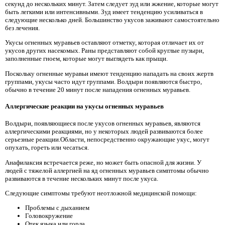
секунд до нескольких минут. Затем следует зуд или жжение, которые могут
быть легкими или интенсивными. Зуд имеет тенденцию усиливаться в
следующие несколько дней. Большинство укусов заживают самостоятельно
без лечения.
Укусы огненных муравьев оставляют отметку, которая отличает их от
укусов других насекомых. Раны представляют собой круглые пузыри,
заполненные гноем, которые могут выглядеть как прыщи.
Поскольку огненные муравьи имеют тенденцию нападать на своих жертв
группами, укусы часто идут группами. Волдыри появляются быстро,
обычно в течение 20 минут после нападения огненных муравьев.
Аллергические реакции на укусы огненных муравьев
Волдыри, появляющиеся после укусов огненных муравьев, являются
аллергическими реакциями, но у некоторых людей развиваются более
серьезные реакции.Области, непосредственно окружающие укус, могут
опухать, гореть или чесаться.
Анафилаксия встречается реже, но может быть опасной для жизни. У
людей с тяжелой аллергией на яд огненных муравьев симптомы обычно
развиваются в течение нескольких минут после укуса.
Следующие симптомы требуют неотложной медицинской помощи:
Проблемы с дыханием
Головокружение
Отек языка или горла