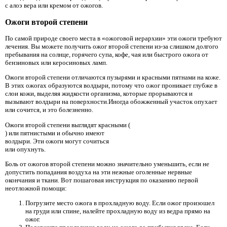
с алоэ вера или кремом от ожогов.
Ожоги второй степени
По самой природе своего места в «ожоговой иерархии» эти ожоги требуют
лечения. Вы можете получить ожог второй степени из-за слишком долгого
пребывания на солнце, горячего супа, кофе, чая или быстрого ожога от
бензиновых или керосиновых ламп.
Ожоги второй степени отличаются пузырями и красными пятнами на коже.
В этих ожогах образуются волдыри, потому что ожог проникает глубже в
слои кожи, выделяя жидкости организма, которые прорываются и
вызывают волдыри на поверхности.Иногда обожженный участок опухает
или сочится, и это болезненно.
Ожоги второй степени выглядят красными (
) или пятнистыми и обычно имеют
волдыри. Эти ожоги могут сочиться
или опухнуть.
Боль от ожогов второй степени можно значительно уменьшить, если не
допустить попадания воздуха на эти нежные оголенные нервные
окончания и ткани. Вот пошаговая инструкция по оказанию первой
неотложной помощи:
Погрузите место ожога в прохладную воду. Если ожог произошел
на груди или спине, налейте прохладную воду из ведра прямо на
ожог.