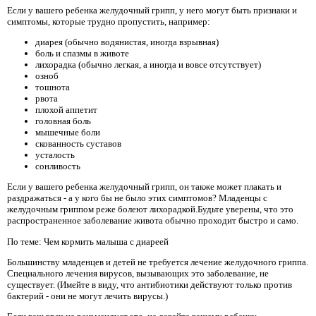
Если у вашего ребенка желудочный грипп, у него могут быть признаки и
симптомы, которые трудно пропустить, например:
диарея (обычно водянистая, иногда взрывная)
боль и спазмы в животе
лихорадка (обычно легкая, а иногда и вовсе отсутствует)
озноб
тошнота
рвота
плохой аппетит
головная боль
мышечные боли
скованность суставов
усталость
сонливость
Если у вашего ребенка желудочный грипп, он также может плакать и
раздражаться - а у кого бы не было этих симптомов? Младенцы с
желудочным гриппом реже болеют лихорадкой.Будьте уверены, что это
распространенное заболевание живота обычно проходит быстро и само.
По теме: Чем кормить малыша с диареей
Большинству младенцев и детей не требуется лечение желудочного гриппа.
Специального лечения вирусов, вызывающих это заболевание, не
существует. (Имейте в виду, что антибиотики действуют только против
бактерий - они не могут лечить вирусы.)