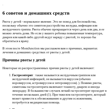
.
6 советов и домашних средств
Рвота у детей - нормальное явление. Это не повод для беспокойства,
поскольку обычно это симптом расстройства желудка, инфекции или
желудочного гриппа. Рвота обычно прекращается через день или два, и ее
можно лечить дома. Но если у вашего ребенка повышенная температура,
диарея или какой-либо другой недуг наряду с рвотой, то хорошо бы
обратиться к врачу.
В этом посте MomJunction мы расскажем вам о причинах, вариантах
лечения и домашних средствах от рвоты у детей.
Причины рвоты у детей
Некоторые из распространенных причин рвоты у детей включают:
Гастроэнтерит
: также называется желудочным гриппом или
желудочной инфекцией, он вызывается вирусом (обычно
норовирусом, астровирусом и энтеровирусом). ). Помимо рвоты,
симптомы гастроэнтерита включают тошноту, диарею и иногда
лихорадку. В большинстве случаев легкий гастроэнтерит проходит в
течение нескольких дней (1). При тяжелом гастроэнтерите, который
может привести к обезвоживанию и другим осложнениям,
потребуется медицинская помощь.