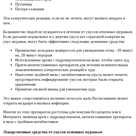
Путаница
Потеря сознания
Эти аллергические реакции, если их не лечить, могут вызвать впадать в
шок.
Большинство людей не нуждаются в лечении от укусов огненных муравьев.
Если дыхание нормальное и у жертвы укуса нет серьезной аллергии на
укус муравья, могут быть эффективны следующие домашние средства:
Применение холодных компрессов для уменьшения отека - 20 минут
на, 20 минут перерыв
Использование крема с гидрокортизоном на коже, чтобы снять зуд.
Прием антигистаминных препаратов для лечения незначительных
локализованных аллергических реакций и зуда
Нанесение тройной мази с антибиотиком на укусы может помочь
предотвратить инфицирование укусов, которые были открыты
царапинами
Принятие овсяной ванны для уменьшения зуда
Это важно сопротивляться желанию почесать жало.Расчесывание может
открыть волдыри и вызвать инфекцию.
Многие из этих препаратов доступны для покупки без рецепта или в
Интернете, включая крем с гидрокортизоном, антигистаминные препараты
и мазь с тройным антибиотиком.
Лекарственные средства от укусов огненных муравьев