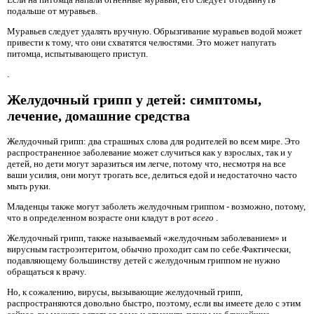
подальше от муравьев.
Муравьев следует удалять вручную. Обрызгивание муравьев водой может
привести к тому, что они схватятся челюстями. Это может напугать
питомца, испытывающего приступ.
.
Желудочный грипп у детей: симптомы,
лечение, домашние средства
Желудочный грипп: два страшных слова для родителей во всем мире. Это
распространенное заболевание может случиться как у взрослых, так и у
детей, но дети могут заразиться им легче, потому что, несмотря на все
ваши усилия, они могут трогать все, делиться едой и недостаточно часто
мыть руки.
Младенцы также могут заболеть желудочным гриппом - возможно, потому,
что в определенном возрасте они кладут в рот
всего
.
Желудочный грипп, также называемый «желудочным заболеванием» и
вирусным гастроэнтеритом, обычно проходит сам по себе.Фактически,
подавляющему большинству детей с желудочным гриппом не нужно
обращаться к врачу.
Но, к сожалению, вирусы, вызывающие желудочный грипп,
распространяются довольно быстро, поэтому, если вы имеете дело с этим