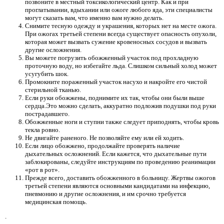
позвоните в местный токсикологический центр. Как и при
проглатывании, вдыхании или ожоге любого яда, эти специалисты
могут сказать вам, что именно вам нужно делать.
Снимите тесную одежду и украшения, которых нет на месте ожога.
При ожогах третьей степени всегда существует опасность опухоли,
которая может вызвать сужение кровеносных сосудов и вызвать
другие осложнения.
Вы можете погрузить обожженный участок под прохладную
проточную воду, но избегайте льда. Слишком сильный холод может
усугубить шок.
Промокните пораженный участок насухо и накройте его чистой
стерильной тканью.
Если руки обожжены, поднимите их так, чтобы они были выше
сердца.Это можно сделать, аккуратно подложив подушки под руки
пострадавшего.
Обожженные ноги и ступни также следует приподнять, чтобы кровь
текла ровно.
Не двигайте раненого. Не позволяйте ему или ей ходить.
Если лицо обожжено, продолжайте проверять наличие
дыхательных осложнений. Если кажется, что дыхательные пути
заблокированы, следуйте инструкциям по проведению реанимации
«рот в рот».
Прежде всего, доставить обожженного в больницу. Жертвы ожогов
третьей степени являются основными кандидатами на инфекцию,
пневмонию и другие осложнения, и им срочно требуется
медицинская помощь.
.