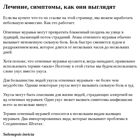
Лечение, симптомы, как они выглядят
Если вы купите что-то по ссылке на этой странице, мы можем заработать
небольшую комиссию. Как это работает.
Огненные муравьи могут превратить блаженный полдень на улице в
зудящий, пылающий поток страданий. Атака огненного муравья обычно
вызывает мгновенную сильную боль. Боль быстро сменяется зудом и
раздражением кожи, которое длится от нескольких часов до нескольких
дней.
Хотя похоже, что огненные муравьи кусаются, когда нападают, правильнее
использовать термин «жало».Поэтому в этой статье мы будем использовать
слово укус вместо укуса.
Для большинства людей укусы огненных муравьев - не более чем
неудобство. Однако некоторые укусы могут вызывать сильную боль и зуд.
Укусы могут быть опасными для жизни людей, страдающих аллергией на
яд огненных муравьев. Один укус может вызвать симптомы анафилаксии
всего за несколько минут.
Термин огненный муравей относится к нескольким видам жалящих
муравьев. Два импортированных вида, которые вызывают проблемы в
Соединенных Штатах:
Solenopsis invicta