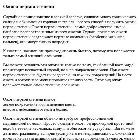
Ожоги первой степени
Случайное прикосновение к горячей горелке, слишком много тропического
солнца и обжигающая горячая кастрюля - все это способы получить ожоги
первой степени.Ожоги первой степени - самые доброкачественные и
наиболее распространенные из всех ожогов. Однако, поскольку ожоги
первой степени раздражают нервные окончания (особенно кончиков
пальцев), они могут сильно повредить.
К счастью, заживление происходит очень быстро, потому что поражается
только самый внешний слой кожи.
Вы можете отличить эти ожоги не только по тому, как больной воет, когда
происходит несчастный случай, но и по покраснению кожи. При ожоге
первой степени не будет ни волдырей, ни кожных повреждений.На месте
ожога и вокруг него может появиться припухлость. Этот вид ожога
поражает только самые внешние слои кожи.
Ожоги первой степени имеют
легкое покраснение или изменение цвета,
вместе с небольшим отеком и болью.
Ожоги первой степени обычно не требуют профессиональной
медицинской помощи. Просто охладите ожог под прохладной проточной
водой в течение нескольких минут, чтобы ожог не усугубился. Вы можете
дать пострадавшему аспирин (если у него нет медицинских осложнений и
никогда не давать аспирин детям) и успокоить пораженный участок мазью