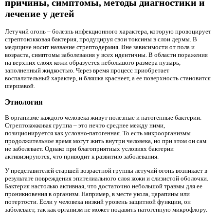
причины, симптомы, методы диагностики и
лечение у детей
Летучий огонь – болезнь инфекционного характера, которую провоцирует
стрептококковая бактерия, продуцируя свои токсины в слои дермы. В
медицине носит название стрептодермия. Вне зависимости от пола и
возраста, симптомы заболевания у всех идентичны. В области поражения
на верхних слоях кожи образуется небольшого размера пузырь,
заполненный жидкостью. Через время процесс приобретает
воспалительный характер, и бляшка краснеет, а ее поверхность становится
шершавой.
Этиология
В организме каждого человека живут полезные и патогенные бактерии.
Стрептококковая группа – это нечто среднее между ними,
позиционируется как условно-патогенная. То есть микроорганизмы
продолжительное время могут жить внутри человека, но при этом он сам
не заболевает. Однако при благоприятных условиях бактерии
активизируются, что приводит к развитию заболевания.
У представителей старшей возрастной группы летучий огонь возникает в
результате повреждения эпителиального слоя кожи и слизистой оболочки.
Бактерия настолько активная, что достаточно небольшой травмы для ее
проникновения в организм. Например, в месте укола, царапины или
потертости. Если у человека низкий уровень защитной функции, он
заболевает, так как организм не может подавить патогенную микрофлору.