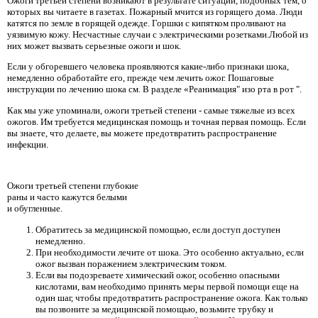
Ожоги третьей степени возникают в результате ситуаций, подобных тем, о
которых вы читаете в газетах. Пожарный мчится из горящего дома. Люди
катятся по земле в горящей одежде. Горшки с кипятком проливают на
уязвимую кожу. Несчастные случаи с электрическими розетками.Любой из
них может вызвать серьезные ожоги и шок.
Если у обгоревшего человека проявляются какие-либо признаки шока,
немедленно обработайте его, прежде чем лечить ожог. Пошаговые
инструкции по лечению шока см. В разделе «Реанимация" изо рта в рот ".
Как мы уже упоминали, ожоги третьей степени - самые тяжелые из всех
ожогов. Им требуется медицинская помощь и точная первая помощь. Если
вы знаете, что делаете, вы можете предотвратить распространение
инфекции.
Ожоги третьей степени глубокие
раны и часто кажутся белыми
и обугленные.
Обратитесь за медицинской помощью, если доступ доступен
немедленно.
При необходимости лечите от шока. Это особенно актуально, если
ожог вызван поражением электрическим током.
Если вы подозреваете химический ожог, особенно опасными
кислотами, вам необходимо принять меры первой помощи еще на
один шаг, чтобы предотвратить распространение ожога. Как только
вы позвоните за медицинской помощью, возьмите трубку и