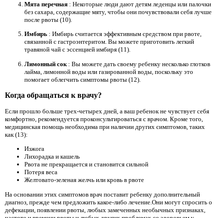
Мята перечная
: Некоторые люди дают детям леденцы или палочки
без сахара, содержащие мяту, чтобы они почувствовали себя лучше
после рвоты (10).
Имбирь
: Имбирь считается эффективным средством при рвоте,
связанной с гастроэнтеритом. Вы можете приготовить легкий
травяной чай с эссенцией имбиря (11).
Лимонный сок
: Вы можете дать своему ребенку несколько глотков
лайма, лимонной воды или газированной воды, поскольку это
помогает облегчить симптомы рвоты (12).
Когда обращаться к врачу?
Если прошло больше трех-четырех дней, а ваш ребенок не чувствует себя
комфортно, рекомендуется проконсультироваться с врачом. Кроме того,
медицинская помощь необходима при наличии других симптомов, таких
как (13):
Изжога
Лихорадка и кашель
Рвота не прекращается и становится сильной
Потеря веса
Желтовато-зеленая желчь или кровь в рвоте
На основании этих симптомов врач поставит ребенку дополнительный
диагноз, прежде чем предложить какое-либо лечение.Они могут спросить о
дефекации, появлении рвоты, любых замеченных необычных признаках,
частоте и времени рвоты и любых других проблемах со здоровьем у