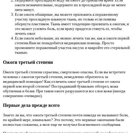
Подержите прохладную воду на ожоге до прибытия врача. Если
ожоги незначительные, подержите их в прохладной воде не менее
пяти минут.
Если ожоги обширные, вы можете приложить к пораженному
участку прохладную влажную ткань, но только если повязка
обернута пластиком. Ткань имеет тенденцию прилипать к ожогам, и
это может усилить боль, если врачу придется стянуть ее, чтобы
лечить ожог.
Если ожоги небольшие, их можно лечить так же, как и ожоги первой
степени.Вам не понадобится медицинская помощь. Просто
промокните пораженный участок насухо и накройте его стерильной
тканью.
Ожоги третьей степени
Ожоги третьей степени серьезны, смертельно опасны. Если вы встретите
человека с ожогом третьей степени, немедленно обратитесь за
медицинской помощью! Как отличить ожог третьей степени от ожога
первой или второй степени? Пострадавший буквально обгорел, кожа
обугленная и белая. При таком ожоге разрушаются все слои кожи (иногда
совершенно очевидно).
Первые дела прежде всего
Знаете ли вы, что ожоги третьей степени почти никогда не вызывают боли,
по крайней мере, изначально? Это потому, что нервные окончания были
полностью сожжены, а мозг еще не получил болезненного сообщения.