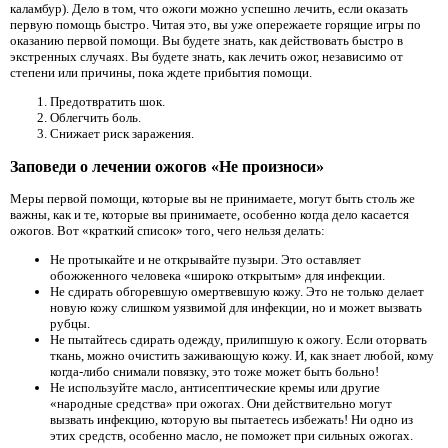
каламбур). Дело в том, что ожоги можно успешно лечить, если оказать
первую помощь быстро. Читая это, вы уже опережаете горящие игры по
оказанию первой помощи. Вы будете знать, как действовать быстро в
экстренных случаях. Вы будете знать, как лечить ожог, независимо от
степени или причины, пока ждете прибытия помощи.
Предотвратить шок.
Облегчить боль.
Снижает риск заражения.
Заповеди о лечении ожогов «Не произноси»
Меры первой помощи, которые вы не принимаете, могут быть столь же
важны, как и те, которые вы принимаете, особенно когда дело касается
ожогов. Вот «краткий список» того, чего нельзя делать:
Не протыкайте и не открывайте пузыри. Это оставляет
обожженного человека «широко открытым» для инфекции.
Не сдирать обгоревшую омертвевшую кожу. Это не только делает
новую кожу слишком уязвимой для инфекции, но и может вызвать
рубцы.
Не пытайтесь сдирать одежду, прилипшую к ожогу. Если оторвать
ткань, можно очистить заживающую кожу. И, как знает любой, кому
когда-либо снимали повязку, это тоже может быть больно!
Не используйте масло, антисептические кремы или другие
«народные средства» при ожогах. Они действительно могут
вызвать инфекцию, которую вы пытаетесь избежать! Ни одно из
этих средств, особенно масло, не поможет при сильных ожогах.