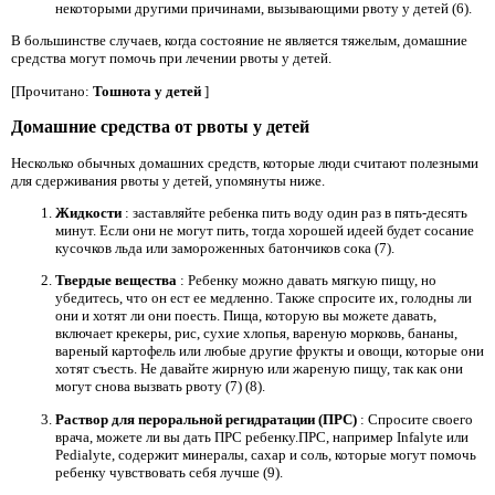
некоторыми другими причинами, вызывающими рвоту у детей (6).
В большинстве случаев, когда состояние не является тяжелым, домашние
средства могут помочь при лечении рвоты у детей.
[Прочитано:
Тошнота у детей
]
Домашние средства от рвоты у детей
Несколько обычных домашних средств, которые люди считают полезными
для сдерживания рвоты у детей, упомянуты ниже.
Жидкости
: заставляйте ребенка пить воду один раз в пять-десять
минут. Если они не могут пить, тогда хорошей идеей будет сосание
кусочков льда или замороженных батончиков сока (7).
Твердые вещества
: Ребенку можно давать мягкую пищу, но
убедитесь, что он ест ее медленно. Также спросите их, голодны ли
они и хотят ли они поесть. Пища, которую вы можете давать,
включает крекеры, рис, сухие хлопья, вареную морковь, бананы,
вареный картофель или любые другие фрукты и овощи, которые они
хотят съесть. Не давайте жирную или жареную пищу, так как они
могут снова вызвать рвоту (7) (8).
Раствор для пероральной регидратации (ПРС)
: Спросите своего
врача, можете ли вы дать ПРС ребенку.ПРС, например Infalyte или
Pedialyte, содержит минералы, сахар и соль, которые могут помочь
ребенку чувствовать себя лучше (9).