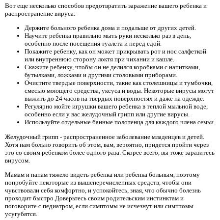
Вот еще несколько способов предотвратить заражение вашего ребенка и
распространение вируса:
Держите больного ребенка дома и подальше от других детей.
Научите ребенка правильно мыть руки несколько раз в день,
особенно после посещения туалета и перед едой.
Покажите ребенку, как он может прикрывать рот и нос салфеткой
или внутреннюю сторону локтя при чихании и кашле.
Скажите ребенку, чтобы он не делился коробками с напитками,
бутылками, ложками и другими столовыми приборами.
Очистите твердые поверхности, такие как столешницы и тумбочки,
смесью моющего средства, уксуса и воды. Некоторые вирусы могут
выжить до 24 часов на твердых поверхностях и даже на одежде.
Регулярно мойте игрушки вашего ребенка в теплой мыльной воде,
особенно если у вас желудочный грипп или другие вирусы.
Используйте отдельные банные полотенца для каждого члена семьи.
Желудочный грипп - распространенное заболевание младенцев и детей.
Хотя нам больно говорить об этом, вам, вероятно, придется пройти через
это со своим ребенком более одного раза. Скорее всего, вы тоже заразитесь
вирусом.
Мамам и папам тяжело видеть ребенка или ребенка больным, поэтому
попробуйте некоторые из вышеперечисленных средств, чтобы они
чувствовали себя комфортно, и успокойтесь, зная, что обычно болезнь
проходит быстро.Доверьтесь своим родительским инстинктам и
поговорите с педиатром, если симптомы не исчезнут или симптомы
усугубятся.