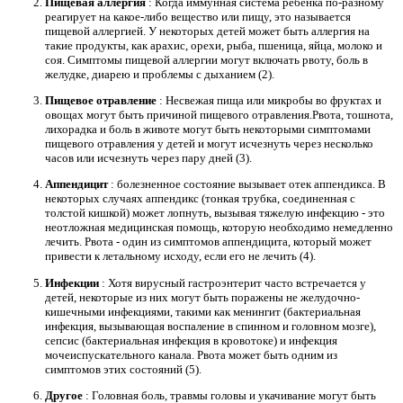
Пищевая аллергия
: Когда иммунная система ребенка по-разному
реагирует на какое-либо вещество или пищу, это называется
пищевой аллергией. У некоторых детей может быть аллергия на
такие продукты, как арахис, орехи, рыба, пшеница, яйца, молоко и
соя. Симптомы пищевой аллергии могут включать рвоту, боль в
желудке, диарею и проблемы с дыханием (2).
Пищевое отравление
: Несвежая пища или микробы во фруктах и ​​
овощах могут быть причиной пищевого отравления.Рвота, тошнота,
лихорадка и боль в животе могут быть некоторыми симптомами
пищевого отравления у детей и могут исчезнуть через несколько
часов или исчезнуть через пару дней (3).
Аппендицит
: болезненное состояние вызывает отек аппендикса. В
некоторых случаях аппендикс (тонкая трубка, соединенная с
толстой кишкой) может лопнуть, вызывая тяжелую инфекцию - это
неотложная медицинская помощь, которую необходимо немедленно
лечить. Рвота - один из симптомов аппендицита, который может
привести к летальному исходу, если его не лечить (4).
Инфекции
: Хотя вирусный гастроэнтерит часто встречается у
детей, некоторые из них могут быть поражены не желудочно-
кишечными инфекциями, такими как менингит (бактериальная
инфекция, вызывающая воспаление в спинном и головном мозге),
сепсис (бактериальная инфекция в кровотоке) и инфекция
мочеиспускательного канала. Рвота может быть одним из
симптомов этих состояний (5).
Другое
: Головная боль, травмы головы и укачивание могут быть