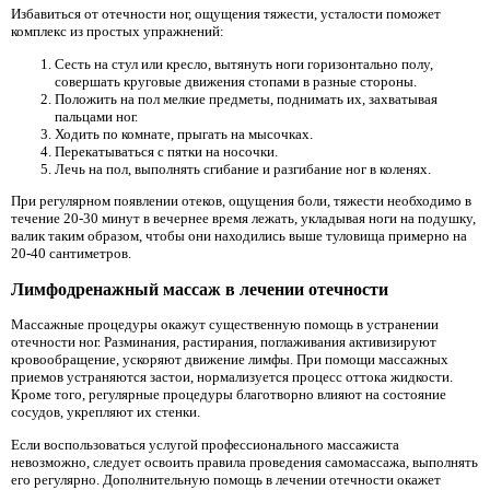
Избавиться от отечности ног, ощущения тяжести, усталости поможет
комплекс из простых упражнений:
Сесть на стул или кресло, вытянуть ноги горизонтально полу,
совершать круговые движения стопами в разные стороны.
Положить на пол мелкие предметы, поднимать их, захватывая
пальцами ног.
Ходить по комнате, прыгать на мысочках.
Перекатываться с пятки на носочки.
Лечь на пол, выполнять сгибание и разгибание ног в коленях.
При регулярном появлении отеков, ощущения боли, тяжести необходимо в
течение 20-30 минут в вечернее время лежать, укладывая ноги на подушку,
валик таким образом, чтобы они находились выше туловища примерно на
20-40 сантиметров.
Лимфодренажный массаж в лечении отечности
Массажные процедуры окажут существенную помощь в устранении
отечности ног. Разминания, растирания, поглаживания активизируют
кровообращение, ускоряют движение лимфы. При помощи массажных
приемов устраняются застои, нормализуется процесс оттока жидкости.
Кроме того, регулярные процедуры благотворно влияют на состояние
сосудов, укрепляют их стенки.
Если воспользоваться услугой профессионального массажиста
невозможно, следует освоить правила проведения самомассажа, выполнять
его регулярно. Дополнительную помощь в лечении отечности окажет