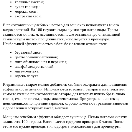
травяные настои;
сухая горчица;
морская соль;
экстракты хвои.
В приготовлении целебных настоев для ванночек используется много
видов растений. На 100 г сухого сырья нужно три литра воды. Травы
заливаются кипятком, настаиваются, после остывания до оптимальной
температуры настой процеживается, используется в процедуре.
Наибольшей эффективностью в борьбе с отеками отличаются:
березовый лист;
цветы ромашки аптечной;
мята обыкновенная и перечная;
шалфей лекарственный;
мать-и-мачеха;
корень лопуха.
К травяным отварам можно добавлять хвойные экстракты для повышения
эффективности лечения. Используются готовые препараты из аптеки или
самостоятельно приготовленные отвары, для которых нужно брать хвою
сосны, ели или пихты, ягоды можжевельника. При устранении отеков,
появляющихся по причине варикоза, хорошо помогают травяные ванночки
с добавлением эфирных масел, ментола.
Мощным лечебным эффектом обладает сушеница. Пятью литрами кипятка
заливается 100 г травы. Настаивается средство примерно 9 часов. После
этого его нужно процедить и подогреть, использовать для процедуры.