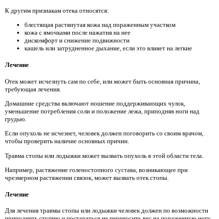
К другим признакам отека относятся:
блестящая растянутая кожа над пораженным участком
кожа с ямочками после нажатия на нее
дискомфорт и снижение подвижности
кашель или затрудненное дыхание, если это влияет на легкие
Лечение
Отек может исчезнуть сам по себе, или может быть основная причина,
требующая лечения.
Домашние средства включают ношение поддерживающих чулок,
уменьшение потребления соли и положение лежа, приподняв ноги над
грудью.
Если опухоль не исчезнет, ​​человек должен поговорить со своим врачом,
чтобы проверить наличие основных причин.
Травма стопы или лодыжки может вызвать опухоль в этой области тела.
Например, растяжение голеностопного сустава, возникающее при
чрезмерном растяжении связок, может вызвать отек стопы.
Лечение
Для лечения травмы стопы или лодыжки человек должен по возможности
приподнять ступню и постараться не переносить вес на пораженную ногу.