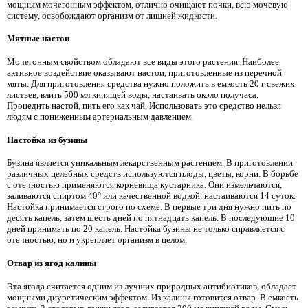
мощным мочегонным эффектом, отлично очищают почки, всю мочевую
систему, освобождают организм от лишней жидкости.
Мятные настои
Мочегонным свойством обладают все виды этого растения. Наиболее
активное воздействие оказывают настои, приготовленные из перечной
мяты. Для приготовления средства нужно положить в емкость 20 г свежих
листьев, влить 500 мл кипящей воды, настаивать около получаса.
Процедить настой, пить его как чай. Использовать это средство нельзя
людям с пониженным артериальным давлением.
Настойка из бузины
Бузина является уникальным лекарственным растением. В приготовлении
различных целебных средств используются плоды, цветы, корни. В борьбе
с отечностью применяются корневища кустарника. Они измельчаются,
заливаются спиртом 40° или качественной водкой, настаиваются 14 суток.
Настойка принимается строго по схеме. В первые три дня нужно пить по
десять капель, затем шесть дней по пятнадцать капель. В последующие 10
дней принимать по 20 капель. Настойка бузины не только справляется с
отечностью, но и укрепляет организм в целом.
Отвар из ягод калины
Эта ягода считается одним из лучших природных антибиотиков, обладает
мощными диуретическим эффектом. Из калины готовится отвар. В емкость