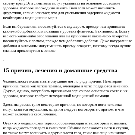
своему врачу.Эти симптомы могут указывать на основное состояние
здоровья, которое необходимо лечить. Ваш врач может назначить
диуретики, если он считает, что для уменьшения задержки жидкости
необходимы медицинские меры.
Если вы беременны, посоветуйтесь с акушером, прежде чем принимать
какие-либо добавки или повышать уровень физической активности. Если у
вас есть какие-либо заболевания или вы принимаете какие-либо лекарства,
посоветуйтесь с врачом, прежде чем добавлять добавки. Даже натуральные
добавки и витамины могут мешать приему лекарств, поэтому всегда лучше
сначала прикоснуться к основе.
.
15 причин, лечения и домашние средства
Человек может испытывать опухание ног по ряду причин. Некоторые
причины, такие как легкие травмы, очевидны и легко поддаются лечению.
Другие, однако, могут быть признаками серьезного основного состояния
здоровья, которое требует немедленной медицинской помощи.
Здесь мы рассмотрим некоторые причины, по которым ноги человека
могут казаться опухшими, когда им следует поговорить с врачом, и что
может включать в себя лечение.
Отек - это медицинский термин, обозначающий отек, который возникает,
когда жидкость попадает в ткани тела.Обычно поражаются ноги и ступни,
но также могут возникать и другие части тела, такие как лицо или живот.