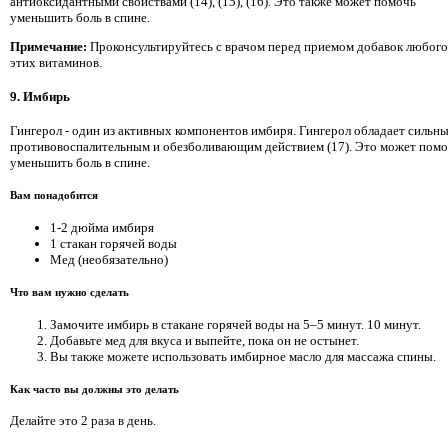
антиоксидантными свойствами (14), (15), (16). Это также может помочь
уменьшить боль в спине.
Примечание:
Проконсультируйтесь с врачом перед приемом добавок любого
этих витаминов.
9. Имбирь
Гингерол - один из активных компонентов имбиря. Гингерол обладает сильн
противовоспалительным и обезболивающим действием (17). Это может пом
уменьшить боль в спине.
Вам понадобится
1-2 дюйма имбиря
1 стакан горячей воды
Мед (необязательно)
Что вам нужно сделать
Замочите имбирь в стакане горячей воды на 5–5 минут. 10 минут.
Добавьте мед для вкуса и выпейте, пока он не остынет.
Вы также можете использовать имбирное масло для массажа спины.
Как часто вы должны это делать
Делайте это 2 раза в день.