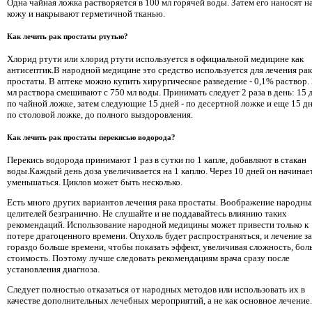
Одна чайная ложка растворяется в 100 мл горячей воды. Затем его наносят н
кожу и накрывают герметичной тканью.
Как лечить рак простаты ртутью?
Хлорид ртути или хлорид ртути используется в официальной медицине как
антисептик.В народной медицине это средство используется для лечения рак
простаты. В аптеке можно купить хирургическое разведение - 0,1% раствор.
мл раствора смешивают с 750 мл воды. Принимать следует 2 раза в день: 15 
по чайной ложке, затем следующие 15 дней - по десертной ложке и еще 15 дн
по столовой ложке, до полного выздоровления.
Как лечить рак простаты перекисью водорода?
Перекись водорода принимают 1 раз в сутки по 1 капле, добавляют в стакан
воды.Каждый день доза увеличивается на 1 каплю. Через 10 дней он начинае
уменьшаться. Циклов может быть несколько.
Есть много других вариантов лечения рака простаты. Воображение народны
целителей безгранично. Не слушайте и не поддавайтесь влиянию таких
рекомендаций. Использование народной медицины может привести только к
потере драгоценного времени. Опухоль будет распространяться, и лечение з
гораздо больше времени, чтобы показать эффект, увеличивая сложность, боль
стоимость. Поэтому лучше следовать рекомендациям врача сразу после
установления диагноза.
Следует полностью отказаться от народных методов или использовать их в
качестве дополнительных лечебных мероприятий, а не как основное лечение.