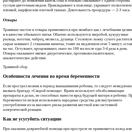
растирают до появления капель сока и обильно смазывают с одной стороны
густым цветочным медом. Прикладывают к пояснице, укрывают полиэтилен
пленкой, шарфом или плотной тканью. Длительность процедуры — 2-3 часа.
Отвары
Травяные настои и отвары применяются при люмбаго как с лечебными целями
и в качестве обильного питья. Обычно используются зверобой, кукурузные
рыльца, ноготки, чабрец, мелисса, душица. Столовую ложку сухого растител
сырья заливают 2 стаканами кипятка, томят на медленном огне 5 минут, оста
на час. Остужают, процеживают, пьют по 100 мл после еды 3-4 раза в день.
Отвары оказывают мягкое диуретическое, противовоспалительное,
анальгетическое действие.
Травяной сбор.
Особенности лечения во время беременности
Если прострел возник в период вынашивания ребенка, то следует немедленн
вызвать бригаду «Скорой помощи». Врачи используют обезболивающие
препараты в дозах, не способных нанести вред будущей матери и ребенку. П
беременности нельзя использовать народные средства для внутреннего
употребления из-за высокого риска развития местной или системной
аллергической реакции.
Как не усугубить ситуацию
При оказании доврачебной помощи при простреле не применяется холод или