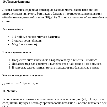
10.Листья базилика
Листья базилика содержат некоторые важные масла, такие как эвгенол,
цитронеллол и линалоол. Эти масла обладают противовоспалительными и
обезболивающими свойствами (18), (19). Это может помочь облегчить боль в
спине.
Вам понадобится
1-2 чайные ложки листьев базилика
1 стакан горячей воды
Мед (по желанию)
Что вам нужно сделать
Погрузите листья базилика в горячую воду в течение 10 минут.
Добавьте мед для аромата и выпейте этот чай, пока он не остынет.
В качестве альтернативы можно использовать базиликовое масло.
Как часто вы должны это делать
Делайте это 2-3 раза в день.
11. Чеснок
Чеснок является богатым источником селена и капсаицина (20). Присутствие
соединений придает чесноку противовоспалительное и обезболивающее дей
(21).