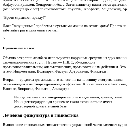
Алфлутоп, Румалон, Хондроитин-Акос. Затем пациенту назначается длитель
(от 3 месяцев до 2 лет) прием таблеток Структум, Терафлекс, Хондроксид, Ар
"Врачи скрывают правду!"
Даже "запущенные" проблемы с суставами можно вылечить дома! Просто не
забывайте раз в день мазать этим...
>
Применение мазей
Обычно в терапии люмбаго используются наружные средства из двух клиник
фармакологических групп. Первая — НПВС, обладающие
противовоспалительным, анальгетическим, противоотечным действием. Это 
и гели Индометацин, Вольтарен, Фастум, Артрозилен, Финалгель.
Вторая — средства для локального нанесения на поясницу с согревающим,
отвлекающим и местнораздражающим эффектом. К ним относятся Капсикам,
Наятокс, Випросал, Финалгон, Апизартрон.
Иногда назначаются хондропротекторы в виде мазей, кремов, гелей.
Но их регенерирующая хрящевые ткани активность не имеет
достоверной доказательной базы.
Лечебная физкультура и гимнастика
Выполнение специальных гимнастических упражнений часто заменяет курс