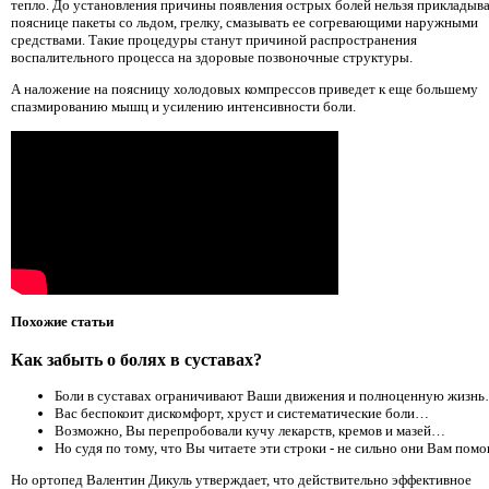
тепло. До установления причины появления острых болей нельзя прикладыва
пояснице пакеты со льдом, грелку, смазывать ее согревающими наружными
средствами. Такие процедуры станут причиной распространения
воспалительного процесса на здоровые позвоночные структуры.
А наложение на поясницу холодовых компрессов приведет к еще большему
спазмированию мышц и усилению интенсивности боли.
Похожие статьи
Как забыть о болях в суставах?
Боли в суставах ограничивают Ваши движения и полноценную жизн
Вас беспокоит дискомфорт, хруст и систематические боли…
Возможно, Вы перепробовали кучу лекарств, кремов и мазей…
Но судя по тому, что Вы читаете эти строки - не сильно они Вам пом
Но ортопед Валентин Дикуль утверждает, что действительно эффективное