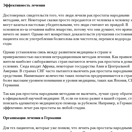
Эффективность лечения
Достоверных свидетельств того, что люди лечили рак простаты народными
методами, нет. Некоторые сказки просто передаются от человека к человеку 
могут казаться настолько убедительными, что люди считают их правдой. В
основном из-за отчаяния найти лекарство, потому что они думают, что врачи
ничего не знают. Однако нет конкретных доказательств улучшения состояния
пациента после употребления болиголова или чистотела, перекиси водорода
соды.
Однако установлена ​​связь между развитием медицины в стране и
приверженностью населения нетрадиционным методам лечения. Как правило
жители наиболее слаборазвитых стран пытаются лечить рак простаты в дом
условиях. Сюда входят Африка, некоторые государства Азии и Центральной
Америки. В странах СНГ часто пытаются вылечить рак простаты народным
средствами. Наименьшее количество таких попыток предпринимается в стра
более высоким уровнем понимания и уровня медицины, таких как Япония, 
Германия.
Так как рак простаты народными методами не вылечить, лучше сразу обрати
к официальной научной медицине. И, если он плохо развит в вашей стране, с
поискать адекватную медицинскую помощь за рубежом. Например, в Герма
эффективно лечат рак простаты на любой стадии.
Организация лечения в Германии
Для тех пациентов, которые уже поняли, что лечить рак простаты народным