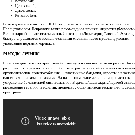
Кеторолак;
Целекоксиб;
Диклофенак;
Кетопрофен.
Если в домашней аптечке НПВС нет, то можно воспользоваться обычным
Парацетамолом. Неврологи также рекомендуют принять диуретик (Фуросеми
Верошпирон) или антигистаминный препарат (Лоратадин, Тавегил). Эти сре
быстро справляются с воспалительными отеками, часто провоцирующими
ущемление нервных корешков.
Методы лечения
В первые дни терапии прострела больному показан постельный режим. Зате
разрешается передвигаться на небольшие расстояния, обязательно используя
ортопедические приспособления — эластичные бандажи, корсеты с пластик
или металлическими вставками. На начальном этапе лечение направлено на
устранение болезненной симптоматики. В дальнейшем задачей врачей стано
проведение терапии патологии, провоцирующей эпизодические или постоя
прострелы.