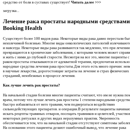
средство от боли в суставах существует!
Читать далее >>>
загрузка...
Лечение рака простаты народными средствами
Booking Health
Существует более 100 видов рака. Некоторые виды рака давно перестали бы
неизлечимой болезнью. Многие виды онкологических патологий излечиваютс
и навсегда. Некоторые виды рака развиваются так медленно, что при лечении
превращаются в хронические заболевания, с которыми человек может справ
и жить с ними до глубокой старости. Несмотря на все это, многие пациенты с
раком простаты отказываются от адекватной терапии, предпочитая использо
народные средства лечения рака простаты.Для этого есть много причин: нев
в научные лекарства, дорогостоящие затраты на лечение и страх физических
страданий, неизбежных в процессе лечения.
Как лучше лечить рак простаты?
На начальной стадии болезни многие пациенты считают, что им не нужна п
врача, потому что лучше лечить рак простаты 1 степени народными средств
быстро избавляться от него травами, чем подвергаться воздействию
сильнодействующих препаратов. и операции.В результате пациенты начина
искать рецепты травяных отваров, посещать травников и целителей, участвов
некоторых ритуалах и других видах неразумных практик. Уверенность
обеспечивается тем, что на начальной стадии отсутствуют симптомы заболе
На основании этого пациенты делают ошибочный вывод, что лечение рака