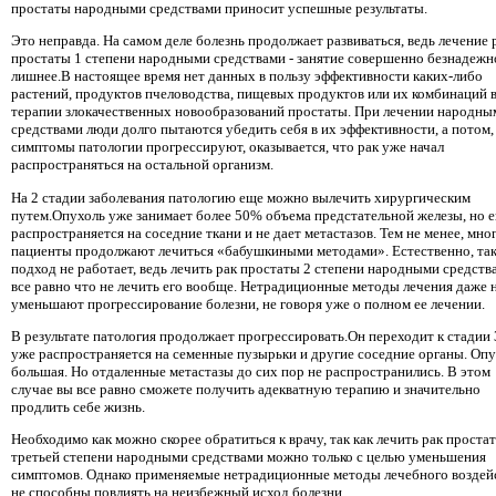
простаты народными средствами приносит успешные результаты.
Это неправда. На самом деле болезнь продолжает развиваться, ведь лечение 
простаты 1 степени народными средствами - занятие совершенно безнадежн
лишнее.В настоящее время нет данных в пользу эффективности каких-либо
растений, продуктов пчеловодства, пищевых продуктов или их комбинаций 
терапии злокачественных новообразований простаты. При лечении народны
средствами люди долго пытаются убедить себя в их эффективности, а потом, 
симптомы патологии прогрессируют, оказывается, что рак уже начал
распространяться на остальной организм.
На 2 стадии заболевания патологию еще можно вылечить хирургическим
путем.Опухоль уже занимает более 50% объема предстательной железы, но 
распространяется на соседние ткани и не дает метастазов. Тем не менее, мно
пациенты продолжают лечиться «бабушкиными методами». Естественно, та
подход не работает, ведь лечить рак простаты 2 степени народными средства
все равно что не лечить его вообще. Нетрадиционные методы лечения даже 
уменьшают прогрессирование болезни, не говоря уже о полном ее лечении.
В результате патология продолжает прогрессировать.Он переходит к стадии 3
уже распространяется на семенные пузырьки и другие соседние органы. Оп
большая. Но отдаленные метастазы до сих пор не распространились. В этом
случае вы все равно сможете получить адекватную терапию и значительно
продлить себе жизнь.
Необходимо как можно скорее обратиться к врачу, так как лечить рак проста
третьей степени народными средствами можно только с целью уменьшения
симптомов. Однако применяемые нетрадиционные методы лечебного воздей
не способны повлиять на неизбежный исход болезни.