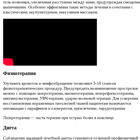
тела позвонков, увеличивая расстояние между ними, предупреждая смещение
выпячивание. Особенно эффективны такие методы лечения в сочетании с
классическим, акупунктурным, вакуумным массажем.
Физиотерапия
Улучшить кровоток и лимфообращение позволяют 5-10 сеансов
физиотерапевтических процедур. Предупредить возникновение прострелов
можно с помощью лазеротерапии, магнитотерапии, иглорефлексотерапии,
амплипульстерапии, УВЧ-терапии, ударно-волновой терапии. Для ускорения
восстановления пораженных патологией тканей пациентам назначаются
аппликации с парафином и озокеритом, грязелечение, гирудотерапия.
Лазеротерапия — часть терапии при острых болях в пояснице.
Диета
Соблюдение щадящей лечебной диеты становится отличной профилактикой