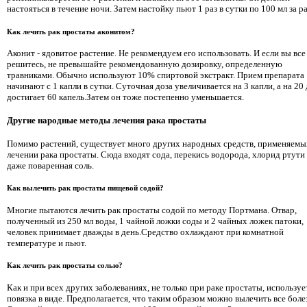
настояться в течение ночи. Затем настойку пьют 1 раз в сутки по 100 мл за ра
Как лечить рак простаты аконитом?
Аконит - ядовитое растение. Не рекомендуем его использовать. И если вы все
решитесь, не превышайте рекомендованную дозировку, определенную
травниками. Обычно используют 10% спиртовой экстракт. Прием препарата
начинают с 1 капли в сутки. Суточная доза увеличивается на 3 капли, а на 20
достигает 60 капель.Затем он тоже постепенно уменьшается.
Другие народные методы лечения рака простаты
Помимо растений, существует много других народных средств, применяемы
лечении рака простаты. Сюда входят сода, перекись водорода, хлорид ртути
даже поваренная соль.
Как вылечить рак простаты пищевой содой?
Многие пытаются лечить рак простаты содой по методу Портмана. Отвар,
полученный из 250 мл воды, 1 чайной ложки соды и 2 чайных ложек патоки,
человек принимает дважды в день.Средство охлаждают при комнатной
температуре и пьют.
Как лечить рак простаты солью?
Как и при всех других заболеваниях, не только при раке простаты, используе
повязка в виде. Предполагается, что таким образом можно вылечить все боле