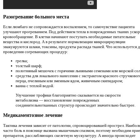
Разогревание больного места
Если люмбаго не сопровождается воспалением, то самочувствие пациента
улучшают прогреванием. Под действием тепла в поврежденных тканях ускор
кровообращение. В клетки начинают поступать необходимые питательные
вещества и кислород. А в результате нормализации микроциркуляции
эвакуируются шлаки, токсины, продукты распада тканей. Что используется д
проведения согревающих процедур:
грелка;
толстый шарф;
полотняный мешочек с горячими льняными семенами или морской со
средства для локального нанесения с экстрактом красного стручковог
перца, пчелиным или змеиным ядом, живичным скипидаром;
ванна с теплой водой.
Улучшение трофики благоприятно сказывается на скорости
метаболизма — восстановление поврежденных
соединительнотканных структур происходит значительно быстрее.
Медикаментозное лечение
Тактика лечения зависит от патологии, спровоцировавшей прострел. Наибол
часто боль в пояснице вызвана мышечным спазмом, поэтому необходим при
препаратов, расслабляющих скелетную мускулатуру. А иногда происходит