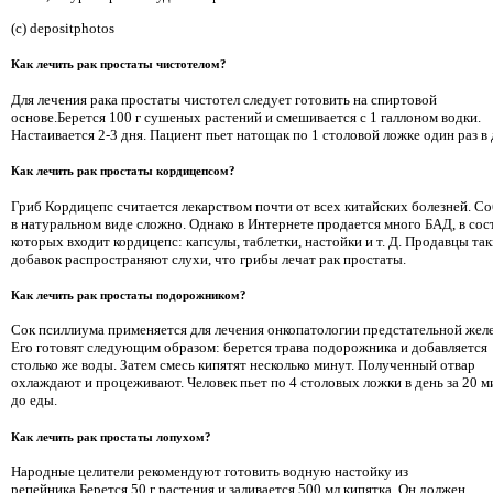
(c) depositphotos
Как лечить рак простаты чистотелом?
Для лечения рака простаты чистотел следует готовить на спиртовой
основе.Берется 100 г сушеных растений и смешивается с 1 галлоном водки.
Настаивается 2-3 дня. Пациент пьет натощак по 1 столовой ложке один раз в 
Как лечить рак простаты кордицепсом?
Гриб Кордицепс считается лекарством почти от всех китайских болезней. С
в натуральном виде сложно. Однако в Интернете продается много БАД, в сос
которых входит кордицепс: капсулы, таблетки, настойки и т. Д. Продавцы та
добавок распространяют слухи, что грибы лечат рак простаты.
Как лечить рак простаты подорожником?
Сок псиллиума применяется для лечения онкопатологии предстательной жел
Его готовят следующим образом: берется трава подорожника и добавляется
столько же воды. Затем смесь кипятят несколько минут. Полученный отвар
охлаждают и процеживают. Человек пьет по 4 столовых ложки в день за 20 м
до еды.
Как лечить рак простаты лопухом?
Народные целители рекомендуют готовить водную настойку из
репейника.Берется 50 г растения и заливается 500 мл кипятка. Он должен