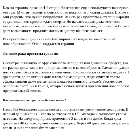
Как ни странно, даже на 4-й стадии болезни все еще используются народные
методы. Многие пациенты считают, что пока ничего нельзя сделать. В этом 
они уверены, что лучше попробовать лечить рак простаты 4 степени народ
средствами, чем просто ждать смерти. Но на самом деле, даже если есть
метастазы, лечение в хорошей клинике в развитой стране, например, в Герма
дает возможность продлить жизнь пациенту на несколько лет.
Рак простаты - один из самых благоприятных видов злокачественных
новообразований.Очень поддается терапии.
Лечение рака простаты травами
Несмотря на полную неэффективность народных или домашних средств, мы 
же рассмотрим, какие из них применяются и каким образом. Самые популярн
них - травы. Ведь в растениях очень много биологически активных веществ. 
древности, до появления доказательной медицины, люди считали травы
эффективными даже для лечения злокачественных опухолей. Рассмотрим
основные растения и грибы, которые используются при лечении новообразо
предстательной железы.
Как вылечить рак простаты болиголовом?
Настойка болиголова применяется с постепенным увеличением дозировки. В
первый день лечения 1 каплю растворяют в 150 мл воды и выпивают утром
натощак. На следующий день применяют 2 капли и так далее. Когда доза
достигнет 40 капель, нужно уменьшить дозу. Через 40 дней вы снова достигн
капли, и курс терапии будет завершен.