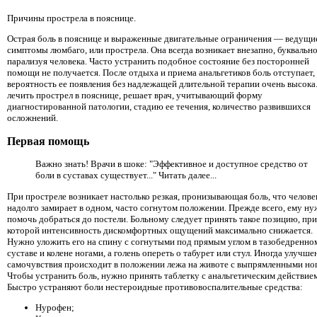
Причины прострела в пояснице.
Острая боль в пояснице и выраженные двигательные ограничения ― ведущи
симптомы люмбаго, или прострела. Она всегда возникает внезапно, буквальн
парализуя человека. Часто устранить подобное состояние без посторонней
помощи не получается. После отдыха и приема анальгетиков боль отступает,
вероятность ее появления без надлежащей длительной терапии очень высока
лечить прострел в пояснице, решает врач, учитывающий форму
диагностированной патологии, стадию ее течения, количество развившихся
осложнений.
Первая помощь
Важно знать! Врачи в шоке: "Эффективное и доступное средство от
боли в суставах существует..." Читать далее...
При простреле возникает настолько резкая, пронизывающая боль, что челове
надолго замирает в одном, часто согнутом положении. Прежде всего, ему н
помочь добраться до постели. Больному следует принять такое позицию, при
которой интенсивность дискомфортных ощущений максимально снижается.
Нужно уложить его на спину с согнутыми под прямым углом в тазобедренно
суставе и колене ногами, а голень опереть о табурет или стул. Иногда улучше
самочувствия происходит в положении лежа на животе с выпрямленными но
Чтобы устранить боль, нужно принять таблетку с анальгетическим действием
Быстро устраняют боли нестероидные противовоспалительные средства:
Нурофен;