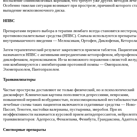
воспаление спинномозговых корешков, что требует уже других методов лече
Особенно тяжелая ситуация возникает при простреле, причиной которого ст
выпадение межпозвоночного диска.
НПВС
Препаратами первого выбора в терапии люмбаго всегда становятся нестеро
противовоспалительные средства (НПВС). Сначала используются препараты
внутримышечного введения — Мелоксикам, Ортофен, Диклофенак, Кеторола
Затем терапевтический результат закрепляется приемом таблеток. Пациентам
назначаются НПВС с активными ингредиентами кетопрофеном, ибупрофеном
диклофенаком, лорноксикамом. Из-за возможного поражения слизистой желу
они комбинируются с ингибиторами протонной помпы — Омепразолом,
Эзомепразолом, Пантопразолом.
Транквилизаторы
Частые прострелы доставляют не только физический, но и психологический
дискомфорт. Клиническая картина пополняется депрессиями, неврозами,
повышенной нервной возбудимостью, психоэмоциональной нестабильностью
лечебные схемы таких пациентов включаются седативные средства — Ново-
Пассит, Тенотен, настойки валерианы, пустырника, зверобоя. При их
неэффективности назначается курсовой прием антидепрессантов, нейролепти
транквилизаторов: Адепресса, Феназепама, Фенибута, Грандаксина, Адаптола
Снотворные препараты