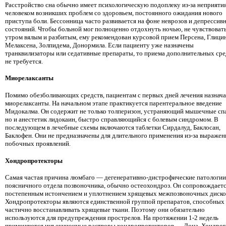
Расстройство сна обычно имеет психологическую подоплеку из-за неприяти
человеком возникших проблем со здоровьем, постоянного ожидания нового
приступа боли. Бессонница часто развивается на фоне неврозов и депрессив
состояний. Чтобы больной мог полноценно отдохнуть ночью, не чувствовать
утром вялым и разбитым, ему рекомендован курсовой прием Персена, Глицин
Мелаксена, Золпидема, Донормила. Если пациенту уже назначены
транквилизаторы или седативные препараты, то приема дополнительных сре
не требуется.
Миорелаксанты
Помимо обезболивающих средств, пациентам с первых дней лечения назнач
миорелаксанты. На начальном этапе практикуется парентеральное введение
Мидокалма. Он содержит не только толперизон, устраняющий мышечные сп
но и анестетик лидокаин, быстро справляющийся с болевым синдромом. В
последующем в лечебные схемы включаются таблетки Сирдалуд, Баклосан,
Баклофен. Они не предназначены для длительного применения из-за выраже
побочных проявлений.
Хондропротекторы
Самая частая причина люмбаго — дегенеративно-дистрофические патологии
поясничного отдела позвоночника, обычно остеохондроз. Он сопровождает
постепенным истончением и уплотнением хрящевых межпозвоночных диско
Хондропротекторы являются единственной группой препаратов, способных
частично восстанавливать хрящевые ткани. Поэтому они обязательно
используются для предупреждения прострелов. На протяжении 1-2 недель
применяются инъекционные растворы хондропротекторов — Дона, Хондрог