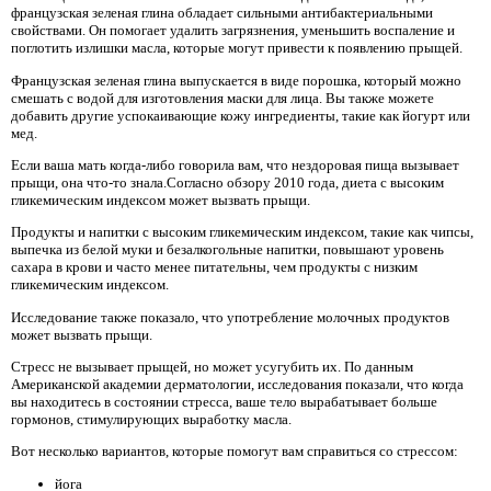
французская зеленая глина обладает сильными антибактериальными
свойствами. Он помогает удалить загрязнения, уменьшить воспаление и
поглотить излишки масла, которые могут привести к появлению прыщей.
Французская зеленая глина выпускается в виде порошка, который можно
смешать с водой для изготовления маски для лица. Вы также можете
добавить другие успокаивающие кожу ингредиенты, такие как йогурт или
мед.
Если ваша мать когда-либо говорила вам, что нездоровая пища вызывает
прыщи, она что-то знала.Согласно обзору 2010 года, диета с высоким
гликемическим индексом может вызвать прыщи.
Продукты и напитки с высоким гликемическим индексом, такие как чипсы,
выпечка из белой муки и безалкогольные напитки, повышают уровень
сахара в крови и часто менее питательны, чем продукты с низким
гликемическим индексом.
Исследование также показало, что употребление молочных продуктов
может вызвать прыщи.
Стресс не вызывает прыщей, но может усугубить их. По данным
Американской академии дерматологии, исследования показали, что когда
вы находитесь в состоянии стресса, ваше тело вырабатывает больше
гормонов, стимулирующих выработку масла.
Вот несколько вариантов, которые помогут вам справиться со стрессом:
йога