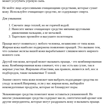
может усугубить угревую сыпь.
Не мойте лицо агрессивными очищающими средствами, которые сушат
кожу. Используйте очищающее средство, не содержащее спирта.
Для умывания:
Смочите лицо теплой, но не горячей водой.
Нанесите мягкое очищающее средство мягкими круговыми
движениями пальцами, а не мочалкой.
Тщательно промойте и высушите полотенцем.
Прыщи могут появиться у любого человека, независимо от типа кожи.
Жирная кожа наиболее подвержена появлению прыщей. Это вызвано тем,
что сальные железы вашей кожи вырабатывают слишком много жирного
кожного сала.
Другой тип кожи, который может вызывать прыщи, - это комбинированная
кожа. Комбинированная кожа означает, что у вас есть как сухие, так и
жирные участки. Жирными областями, как правило, являются лоб, нос и
подбородок, также называемые Т-зоной.
Знание своего типа кожи поможет вам выбрать подходящие средства по
уходу за кожей.Например, если у вас жирная кожа, выбирайте
некомедогенные продукты, которые не блокируют поры.
Увлажняющие средства помогают коже оставаться увлажненной. Но
многие увлажняющие средства содержат масло, синтетический аромат или
другие ингредиенты, которые могут раздражать кожу и вызывать прыщи.