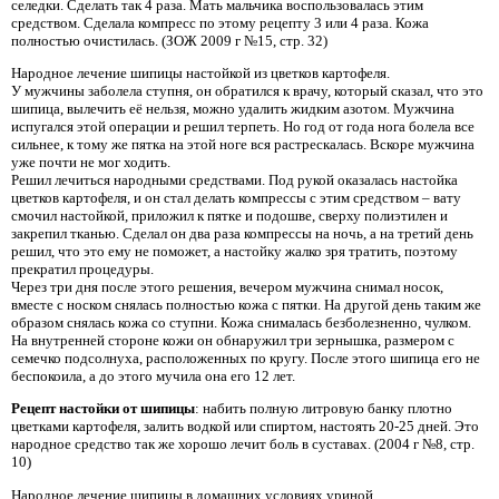
селедки. Сделать так 4 раза. Мать мальчика воспользовалась этим
средством. Сделала компресс по этому рецепту 3 или 4 раза. Кожа
полностью очистилась. (ЗОЖ 2009 г №15, стр. 32)
Народное лечение шипицы настойкой из цветков картофеля.
У мужчины заболела ступня, он обратился к врачу, который сказал, что это
шипица, вылечить её нельзя, можно удалить жидким азотом. Мужчина
испугался этой операции и решил терпеть. Но год от года нога болела все
сильнее, к тому же пятка на этой ноге вся растрескалась. Вскоре мужчина
уже почти не мог ходить.
Решил лечиться народными средствами. Под рукой оказалась настойка
цветков картофеля, и он стал делать компрессы с этим средством – вату
смочил настойкой, приложил к пятке и подошве, сверху полиэтилен и
закрепил тканью. Сделал он два раза компрессы на ночь, а на третий день
решил, что это ему не поможет, а настойку жалко зря тратить, поэтому
прекратил процедуры.
Через три дня после этого решения, вечером мужчина снимал носок,
вместе с носком снялась полностью кожа с пятки. На другой день таким же
образом снялась кожа со ступни. Кожа снималась безболезненно, чулком.
На внутренней стороне кожи он обнаружил три зернышка, размером с
семечко подсолнуха, расположенных по кругу. После этого шипица его не
беспокоила, а до этого мучила она его 12 лет.
Рецепт настойки от шипицы
: набить полную литровую банку плотно
цветками картофеля, залить водкой или спиртом, настоять 20-25 дней. Это
народное средство так же хорошо лечит боль в суставах. (2004 г №8, стр.
10)
Народное лечение шипицы в домашних условиях уриной.