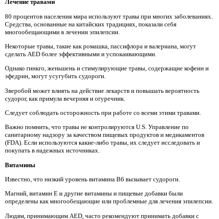
Лечение травами
80 процентов населения мира используют травы при многих заболеваниях.
Средства, основанные на китайских традициях, показали себя
многообещающими в лечении эпилепсии.
Некоторые травы, такие как ромашка, пассифлора и валериана, могут
сделать AED более эффективными и успокаивающими.
Однако гинкго, женьшень и стимулирующие травы, содержащие кофеин и
эфедрин, могут усугубить судороги.
Зверобой может влиять на действие лекарств и повышать вероятность
судорог, как примула вечерняя и огуречник.
Следует соблюдать осторожность при работе со всеми этими травами.
Важно помнить, что травы не контролируются U.S. Управление по
санитарному надзору за качеством пищевых продуктов и медикаментов
(FDA). Если используются какие-либо травы, их следует исследовать и
покупать в надежных источниках.
Витамины
Известно, что низкий уровень витамина B6 вызывает судороги.
Магний, витамин Е и другие витамины и пищевые добавки были
определены как многообещающие или проблемные для лечения эпилепсии.
Людям, принимающим AED, часто рекомендуют принимать добавки с