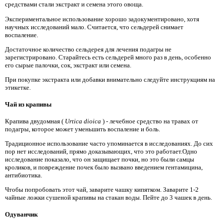
средствами стали экстракт и семена этого овоща.
Экспериментальное использование хорошо задокументировано, хотя
научных исследований мало. Считается, что сельдерей снимает
воспаление.
Достаточное количество сельдерея для лечения подагры не
зарегистрировано. Старайтесь есть сельдерей много раз в день, особенно
его сырые палочки, сок, экстракт или семена.
При покупке экстракта или добавки внимательно следуйте инструкциям на
этикетке.
Чай из крапивы
Крапива двудомная (
Urtica dioica
) - лечебное средство на травах от
подагры, которое может уменьшить воспаление и боль.
Традиционное использование часто упоминается в исследованиях. До сих
пор нет исследований, прямо доказывающих, что это работает.Одно
исследование показало, что он защищает почки, но это были самцы
кроликов, и повреждение почек было вызвано введением гентамицина,
антибиотика.
Чтобы попробовать этот чай, заварите чашку кипятком. Заварите 1-2
чайные ложки сушеной крапивы на стакан воды. Пейте до 3 чашек в день.
Одуванчик