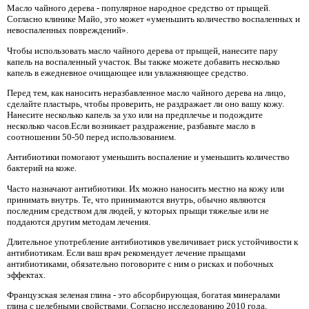
Масло чайного дерева - популярное народное средство от прыщей.
Согласно клинике Майо, это может «уменьшить количество воспаленных и
невоспаленных повреждений».
Чтобы использовать масло чайного дерева от прыщей, нанесите пару
капель на воспаленный участок. Вы также можете добавить несколько
капель в ежедневное очищающее или увлажняющее средство.
Перед тем, как наносить неразбавленное масло чайного дерева на лицо,
сделайте пластырь, чтобы проверить, не раздражает ли оно вашу кожу.
Нанесите несколько капель за ухо или на предплечье и подождите
несколько часов.Если возникает раздражение, разбавьте масло в
соотношении 50-50 перед использованием.
Антибиотики помогают уменьшить воспаление и уменьшить количество
бактерий на коже.
Часто назначают антибиотики. Их можно наносить местно на кожу или
принимать внутрь. Те, что принимаются внутрь, обычно являются
последним средством для людей, у которых прыщи тяжелые или не
поддаются другим методам лечения.
Длительное употребление антибиотиков увеличивает риск устойчивости к
антибиотикам. Если ваш врач рекомендует лечение прыщами
антибиотиками, обязательно поговорите с ним о рисках и побочных
эффектах.
Французская зеленая глина - это абсорбирующая, богатая минералами
глина с целебными свойствами. Согласно исследованию 2010 года,