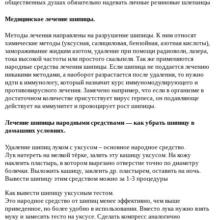
общественных душах обязательно надевать личные резиновые шлепанцы
Медицинское лечение шипицы.
Методы лечения направлены на разрушение шипицы. К ним относят
химические методы (уксусная, салициловая, бензойная, азотная кислоты),
замораживание жидким азотом, удаление при помощи радиоволн, лазера,
тока высокой частоты или простого скальпеля. Так же применяются
народные средства лечения шипицы. Если шипица не поддается лечению
никакими методами, а наоборот разрастается после удаления, то нужно
идти к иммунологу, который назначит курс иммуномодулирующего и
противовирусного лечения. Замечено например, что если в организме в
достаточном количестве присутствует вирус герпеса, он подавляюще
действует на иммунитет и провоцирует рост шипицы.
Лечение шипицы народными средствами — как убрать шипицу в
домашних условиях.
Удаление шипиц луком с уксусом – основное народное средство.
Лук натереть на мелкой тёрке, залить эту кашицу уксусом. На кожу
наклеить пластырь, в котором вырезано отверстие точно по диаметру
болячки. Выложить кашицу, заклеить др. пластырем, оставить на ночь.
Вывести шипицу этим средством можно за 1-3 процедуры
Как вывести шипицу уксусным тестом.
Это народное средство от шипиц менее эффективно, чем выше
приведенное, но более удобно в использовании. Вместо лука нужно взять
муку и замесить тесто на уксусе. Сделать компресс аналогично