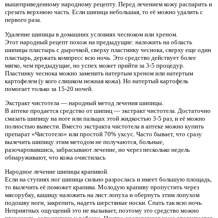
вышеприведенному народному рецепту. Перед лечением кожу распарить и
срезать верхнюю часть. Если шипица небольшая, то её можно удалить с
первого раза.
Удаление шипицы в домашних условиях чесноком или хреном.
Этот народный рецепт похож на предыдущие: наложить на область
шипицы пластырь с дырочкой, сверху пластинку чеснока, сверху еще один
пластырь, держать компресс всю ночь. Это средство действует более
мягко, чем предыдущие, но успех может прийти за 3-5 процедур.
Пластинку чеснока можно заменить натертым хреном или натертым
картофелем (у кого слишком нежная кожа). Но натертый картофель
помогает только за 15-20 ночей.
Экстракт чистотела — народный метод лечения шипицы.
В аптеке продается средство от шипиц — экстракт чистотела. Достаточно
смазать шипицу на ноге или пальцах этой жидкостью 3-5 раз, и её можно
полностью вывести. Вместо экстракта чистотела в аптеке можно купить
препарат «Чистотело» или простой 70% уксус. Часто бывает, что сразу
вылечить шипицу этим методом не получаются, больные,
разочаровавшись, забрасывают лечение, но через несколько недель
обнаруживают, что кожа очистилась
Народное лечение шипицы крапивой.
Если на ступнях ног шипица сильно разрослась и имеет большую площадь,
то вылечить её поможет крапива. Молодую крапиву пропустить через
мясорубку, кашицу наложить на лист лопуха и обернуть этим лопухом
подошву ноги, закрепить, надеть шерстяные носки. Спать так всю ночь.
Неприятных ощущений это не вызывает, поэтому это средство можно