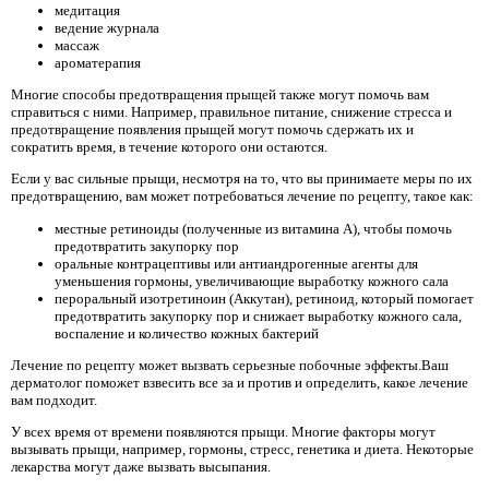
медитация
ведение журнала
массаж
ароматерапия
Многие способы предотвращения прыщей также могут помочь вам
справиться с ними. Например, правильное питание, снижение стресса и
предотвращение появления прыщей могут помочь сдержать их и
сократить время, в течение которого они остаются.
Если у вас сильные прыщи, несмотря на то, что вы принимаете меры по их
предотвращению, вам может потребоваться лечение по рецепту, такое как:
местные ретиноиды (полученные из витамина А), чтобы помочь
предотвратить закупорку пор
оральные контрацептивы или антиандрогенные агенты для
уменьшения гормоны, увеличивающие выработку кожного сала
пероральный изотретиноин (Аккутан), ретиноид, который помогает
предотвратить закупорку пор и снижает выработку кожного сала,
воспаление и количество кожных бактерий
Лечение по рецепту может вызвать серьезные побочные эффекты.Ваш
дерматолог поможет взвесить все за и против и определить, какое лечение
вам подходит.
У всех время от времени появляются прыщи. Многие факторы могут
вызывать прыщи, например, гормоны, стресс, генетика и диета. Некоторые
лекарства могут даже вызвать высыпания.