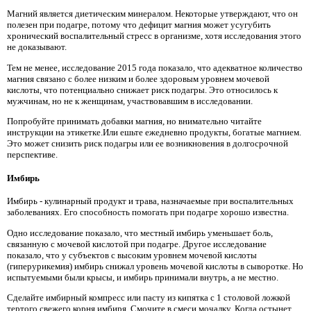
Магний является диетическим минералом. Некоторые утверждают, что он
полезен при подагре, потому что дефицит магния может усугубить
хронический воспалительный стресс в организме, хотя исследования этого
не доказывают.
Тем не менее, исследование 2015 года показало, что адекватное количество
магния связано с более низким и более здоровым уровнем мочевой
кислоты, что потенциально снижает риск подагры. Это относилось к
мужчинам, но не к женщинам, участвовавшим в исследовании.
Попробуйте принимать добавки магния, но внимательно читайте
инструкции на этикетке.Или ешьте ежедневно продукты, богатые магнием.
Это может снизить риск подагры или ее возникновения в долгосрочной
перспективе.
Имбирь
Имбирь - кулинарный продукт и трава, назначаемые при воспалительных
заболеваниях. Его способность помогать при подагре хорошо известна.
Одно исследование показало, что местный имбирь уменьшает боль,
связанную с мочевой кислотой при подагре. Другое исследование
показало, что у субъектов с высоким уровнем мочевой кислоты
(гиперурикемия) имбирь снижал уровень мочевой кислоты в сыворотке. Но
испытуемыми были крысы, и имбирь принимали внутрь, а не местно.
Сделайте имбирный компресс или пасту из кипятка с 1 столовой ложкой
тертого свежего корня имбиря. Смочите в смеси мочалку. Когда остынет,