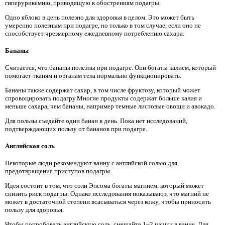
гиперурикемию, приводящую к обострениям подагры.
Одно яблоко в день полезно для здоровья в целом. Это может быть
умеренно полезным при подагре, но только в том случае, если оно не
способствует чрезмерному ежедневному потреблению сахара.
Бананы
Считается, что бананы полезны при подагре. Они богаты калием, который
помогает тканям и органам тела нормально функционировать.
Бананы также содержат сахар, в том числе фруктозу, который может
спровоцировать подагру.Многие продукты содержат больше калия и
меньше сахара, чем бананы, например темные листовые овощи и авокадо.
Для пользы съедайте один банан в день. Пока нет исследований,
подтверждающих пользу от бананов при подагре.
Английская соль
Некоторые люди рекомендуют ванну с английской солью для
предотвращения приступов подагры.
Идея состоит в том, что соли Эпсома богаты магнием, который может
снизить риск подагры. Однако исследования показывают, что магний не
может в достаточной степени всасываться через кожу, чтобы приносить
пользу для здоровья.
Чтобы попробовать английскую соль, смешайте 1–2 чашки в ванне. Для