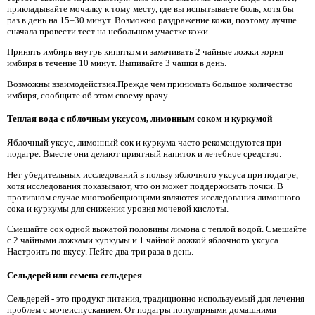
прикладывайте мочалку к тому месту, где вы испытываете боль, хотя бы
раз в день на 15–30 минут. Возможно раздражение кожи, поэтому лучше
сначала провести тест на небольшом участке кожи.
Принять имбирь внутрь кипятком и замачивать 2 чайные ложки корня
имбиря в течение 10 минут. Выпивайте 3 чашки в день.
Возможны взаимодействия.Прежде чем принимать большое количество
имбиря, сообщите об этом своему врачу.
Теплая вода с яблочным уксусом, лимонным соком и куркумой
Яблочный уксус, лимонный сок и куркума часто рекомендуются при
подагре. Вместе они делают приятный напиток и лечебное средство.
Нет убедительных исследований в пользу яблочного уксуса при подагре,
хотя исследования показывают, что он может поддерживать почки. В
противном случае многообещающими являются исследования лимонного
сока и куркумы для снижения уровня мочевой кислоты.
Смешайте сок одной выжатой половины лимона с теплой водой. Смешайте
с 2 чайными ложками куркумы и 1 чайной ложкой яблочного уксуса.
Настроить по вкусу. Пейте два-три раза в день.
Сельдерей или семена сельдерея
Сельдерей - это продукт питания, традиционно используемый для лечения
проблем с мочеиспусканием. От подагры популярными домашними