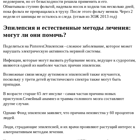
недоверием, но от безысходности решила применить и его.
Обматывала ступню фольгой, надевала носок и ходила так несколько дней,
пока фольга не превращалась в труху. После этого фольгу меняла. Через 2
недели от шипицы не осталось и следа. (отзыв из ЗОЖ 2013 год)
Эпилепсия и естественные методы лечения:
могут ли они помочь?
Поделиться на PinterestЭпилепсия - сложное заболевание, которое может
нарушать электрическую активность нервной системы.
Инфекции, которые могут вызвать рубцевание мозга, ведущее к судорогам,
являются одной из наиболее частых причин эпилепсии.
Возможные связи между аутизмом и эпилепсией также изучаются,
поскольку у трети детей аутистического спектра также могут быть
припадки.
В возрасте старше 65 лет инсульт - самая частая причина новых
приступов.Семейный анамнез и травмы головного мозга составляют
другие случаи.
Однако Фонд эпилепсии заявляет, что причина неизвестна у 60 процентов
людей.
Люди, страдающие эпилепсией, и их врачи проявляют растущий интерес к
альтернативным методам лечения.