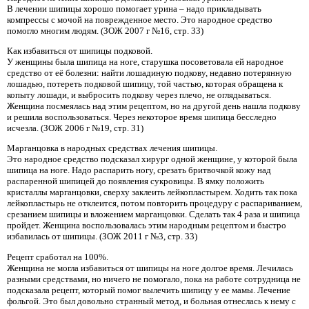
В лечении шипицы хорошо помогает урина – надо прикладывать
компрессы с мочой на поврежденное место. Это народное средство
помогло многим людям. (ЗОЖ 2007 г №16, стр. 33)
Как избавиться от шипицы подковой.
У женщины была шипица на ноге, старушка посоветовала ей народное
средство от её болезни: найти лошадиную подкову, недавно потерянную
лошадью, потереть подковой шипицу, той частью, которая обращена к
копыту лошади, и выбросить подкову через плечо, не оглядываться.
Женщина посмеялась над этим рецептом, но на другой день нашла подкову
и решила воспользоваться. Через некоторое время шипица бесследно
исчезла. (ЗОЖ 2006 г №19, стр. 31)
Марганцовка в народных средствах лечения шипицы.
Это народное средство подсказал хирург одной женщине, у которой была
шипица на ноге. Надо распарить ногу, срезать бритвочкой кожу над
распаренной шипицей до появления сукровицы. В ямку положить
кристаллы марганцовки, сверху заклеить лейкопластырем. Ходить так пока
лейкопластырь не отклеится, потом повторить процедуру с распариванием,
срезанием шипицы и вложением марганцовки. Сделать так 4 раза и шипица
пройдет. Женщина воспользовалась этим народным рецептом и быстро
избавилась от шипицы. (ЗОЖ 2011 г №3, стр. 33)
Рецепт сработал на 100%.
Женщина не могла избавиться от шипицы на ноге долгое время. Лечилась
разными средствами, но ничего не помогало, пока на работе сотрудница не
подсказала рецепт, который помог вылечить шипицу у ее мамы. Лечение
фольгой. Это был довольно странный метод, и больная отнеслась к нему с