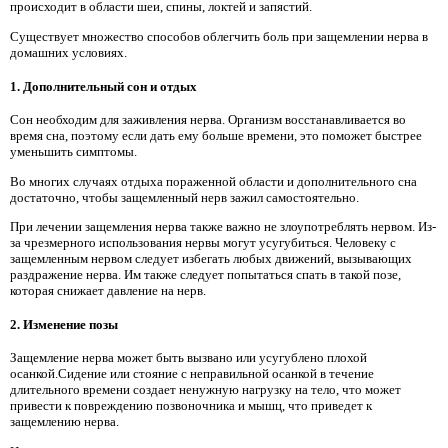
происходит в области шеи, спины, локтей и запястий.
Существует множество способов облегчить боль при защемлении нерва в
домашних условиях.
1. Дополнительный сон и отдых
Сон необходим для заживления нерва. Организм восстанавливается во
время сна, поэтому если дать ему больше времени, это поможет быстрее
уменьшить симптомы.
Во многих случаях отдыха пораженной области и дополнительного сна
достаточно, чтобы защемленный нерв зажил самостоятельно.
При лечении защемления нерва также важно не злоупотреблять нервом. Из-
за чрезмерного использования нервы могут усугубиться. Человеку с
защемленным нервом следует избегать любых движений, вызывающих
раздражение нерва. Им также следует попытаться спать в такой позе,
которая снижает давление на нерв.
2. Изменение позы
Защемление нерва может быть вызвано или усугублено плохой
осанкой.Сидение или стояние с неправильной осанкой в ​​течение
длительного времени создает ненужную нагрузку на тело, что может
привести к повреждению позвоночника и мышц, что приведет к
защемлению нерва.