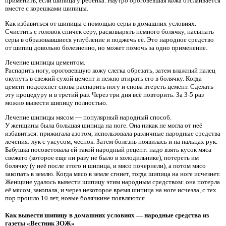
применить, если шипица у ребенка. Наутро ороговевшая кожа отслаивается
вместе с корешками шипицы.
Как избавиться от шипицы с помощью серы в домашних условиях.
Счистить с головок спичек серу, расковырять немного болячку, насыпать
серы в образовавшиеся углубление и поджечь её. Это народное средство
от шипиц довольно болезненно, но может помочь за одно применение.
Лечение шипицы цементом.
Распарить ногу, ороговевшую кожу слегка обрезать, затем влажный палец
окунуть в свежий сухой цемент и нежно втирать его в болячку. Когда
цемент подсохнет снова распарить ногу и снова втереть цемент. Сделать
эту процедуру и в третий раз. Через три дня всё повторить. За 3-5 раз
можно вывести шипицу полностью.
Лечение шипицы мясом — популярный народный способ.
У женщины была большая шипица на ноге. Она никак не могла от неё
избавиться: прижигала азотом, использовала различные народные средства
лечения: лук с уксусом, чеснок. Затем болезнь появилась и на пальцах рук.
Бабушка посоветовала ей такой народный рецепт: надо взять кусок мяса
свежего (которое еще ни разу не было в холодильнике), потереть им
болячку (у неё после этого и шипица, и мясо почернели), а потом мясо
закопать в землю. Когда мясо в земле сгниет, тогда шипица на ноге исчезнет.
Женщине удалось вывести шипицу этим народным средством: она потерла
её мясом, закопала, и через некоторое время шипица на ноге исчезла, с тех
пор прошло 10 лет, новые болячкине появляются.
Как вывести шипицу в домашних условиях — народные средства из
газеты «Вестник ЗОЖ»