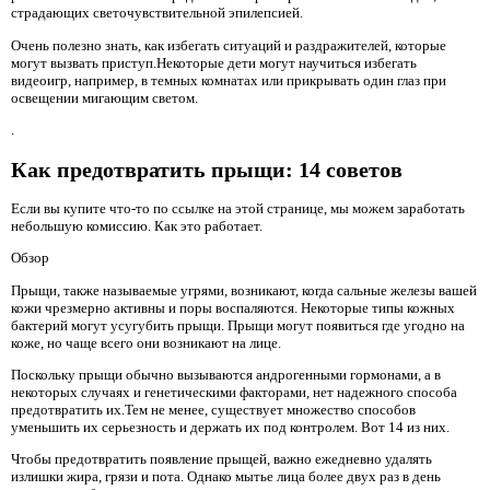
страдающих светочувствительной эпилепсией.
Очень полезно знать, как избегать ситуаций и раздражителей, которые
могут вызвать приступ.Некоторые дети могут научиться избегать
видеоигр, например, в темных комнатах или прикрывать один глаз при
освещении мигающим светом.
.
Как предотвратить прыщи: 14 советов
Если вы купите что-то по ссылке на этой странице, мы можем заработать
небольшую комиссию. Как это работает.
Обзор
Прыщи, также называемые угрями, возникают, когда сальные железы вашей
кожи чрезмерно активны и поры воспаляются. Некоторые типы кожных
бактерий могут усугубить прыщи. Прыщи могут появиться где угодно на
коже, но чаще всего они возникают на лице.
Поскольку прыщи обычно вызываются андрогенными гормонами, а в
некоторых случаях и генетическими факторами, нет надежного способа
предотвратить их.Тем не менее, существует множество способов
уменьшить их серьезность и держать их под контролем. Вот 14 из них.
Чтобы предотвратить появление прыщей, важно ежедневно удалять
излишки жира, грязи и пота. Однако мытье лица более двух раз в день