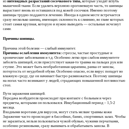
из
нитевидных разрастаний сосочкового типа,
которые уходят вглубь
мышечной ткани. Если удалить верхнюю ороговевшую часть, то шипицы
вырастают вновь из оставшихся под кожей сосочков. Именно поэтому
шипицы трудно поддаются лечению. Иногда в одном месте встречается
сразу несколько шипиц, имеющих склонность к слиянию, во главе которых
стоит самая крупная, которую и нужно выводить — остальные исчезнут
сами.
Причины шипицы.
Причина этой болезни — слабый иммунитет.
Причины ослабления иммунитета:
стрессы, частые простудные и
хронические заболевания и т.д. Особенно легко при слабом иммунитете
заболеть шипицей, если присутствует какая-то травма на пальцах рук или
ступне. Это может быть необработанная царапина, ранка от занозы,
потертость от неудобной обуви. Особенно опасно, если вирус попадет во
влажную среду, где он начинает быстро размножаться. Поэтому шипицы
на ногах часто возникают у людей, страдающих повышенной потливостью
стоп.
Пути заражения шипицей.
Передача возбудителя происходит при контакте с больным и через
предметы, которыми он пользовался. Инкубационный период – 1,5-2
месяца.
Входными воротами для вирусов, могут стать мелкие травмы кожи
Заражение часто происходит в бассейнах, банях, спортивных залах. Чтобы
не заразиться, нельзя пользоваться чужой обувью, чужими перчатками,
особенно резиновыми, сразу вынимать и обрабатывать занозы. В