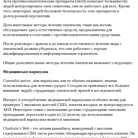
Хотя противоэпилептические препараты (AED) помогают большинству
людей контролировать свои симптомы, они не работают для всех. Кроме
того, некоторых людей беспокоит безопасность этих препаратов в
долгосрочной перспективе.
Дополнительные методы лечения эпилепсии, такие как восемь
обсуждаемых здесь естественных средств, предназначены для
использования в сочетании с противоэпилептическими средствами.
После разговора с врачом и до начала естественного лечения люди с
эпилепсией должны убедиться, что они работают с хорошо
квалифицированным и информированным терапевтом.
Общие дополнительные методы лечения эпилепсии включают следующее:
Медицинская марихуана
Cannabis sativa
, или марихуана, как ее обычно называют, веками
использовалась для лечения судорог. Сегодня он привлекает все большее
внимание людей, страдающих эпилепсией, врачей и исследователей.
Интерес к употреблению медицинской марихуаны особенно велик для
примерно 1 миллиона жителей США, изъятия которых не контролируются
AED. Некоторые семьи с маленькими детьми, страдающими тяжелыми
припадками, переехали в один из 22 штатов, где использование
медицинской марихуаны является законным.
Charlotte’s Web - это штамм каннабиса, выведенный с высоким
содержанием CBD, часть растения, обещающая предотвратить изъятия. Он