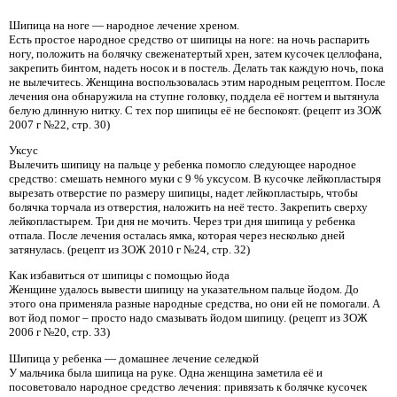
Шипица на ноге — народное лечение хреном.
Есть простое народное средство от шипицы на ноге: на ночь распарить
ногу, положить на болячку свеженатертый хрен, затем кусочек целлофана,
закрепить бинтом, надеть носок и в постель. Делать так каждую ночь, пока
не вылечитесь. Женщина воспользовалась этим народным рецептом. После
лечения она обнаружила на ступне головку, поддела её ногтем и вытянула
белую длинную нитку. С тех пор шипицы её не беспокоят. (рецепт из ЗОЖ
2007 г №22, стр. 30)
Уксус
Вылечить шипицу на пальце у ребенка помогло следующее народное
средство: смешать немного муки с 9 % уксусом. В кусочке лейкопластыря
вырезать отверстие по размеру шипицы, надет лейкопластырь, чтобы
болячка торчала из отверстия, наложить на неё тесто. Закрепить сверху
лейкопластырем. Три дня не мочить. Через три дня шипица у ребенка
отпала. После лечения осталась ямка, которая через несколько дней
затянулась. (рецепт из ЗОЖ 2010 г №24, стр. 32)
Как избавиться от шипицы с помощью йода
Женщине удалось вывести шипицу на указательном пальце йодом. До
этого она применяла разные народные средства, но они ей не помогали. А
вот йод помог – просто надо смазывать йодом шипицу. (рецепт из ЗОЖ
2006 г №20, стр. 33)
Шипица у ребенка — домашнее лечение селедкой
У мальчика была шипица на руке. Одна женщина заметила её и
посоветовало народное средство лечения: привязать к болячке кусочек