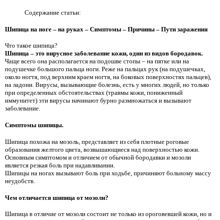
Содержание статьи:
Шипица на ноге – на руках – Симптомы – Причины – Пути заражения
Что такое шипица?
Шипица – это вирусное заболевание кожи, один из видов бородавок.
Чаще всего она располагается на подошве стопы – на пятке или на
подушечке большого пальца ноги. Реже на пальцах рук (на подушечках,
около ногтя, под верхним краем ногтя, на боковых поверхностях пальцев),
на ладони. Вирусы, вызывающие болезнь, есть у многих людей, но только
при определенных обстоятельствах (травмы кожи, пониженный
иммунитет) эти вирусы начинают бурно размножаться и вызывают
заболевание.
Симптомы шипицы.
Шипица похожа на мозоль, представляет из себя плотные роговые
образования желтого цвета, возвышающиеся над поверхностью кожи.
Основным симптомом и отличием от обычной бородавки и мозоли
является резкая боль при надавливании.
Шипицы на ногах вызывают боль при ходьбе, причиняют больному массу
неудобств.
Чем отличается шипица от мозоли?
Шипица в отличие от мозоли состоит не только из ороговевшей кожи, но и