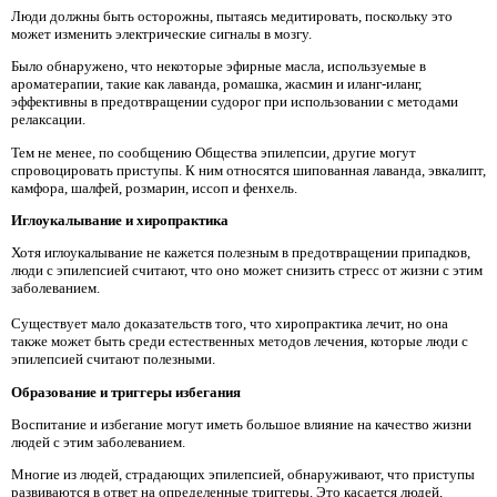
Люди должны быть осторожны, пытаясь медитировать, поскольку это
может изменить электрические сигналы в мозгу.
Было обнаружено, что некоторые эфирные масла, используемые в
ароматерапии, такие как лаванда, ромашка, жасмин и иланг-иланг,
эффективны в предотвращении судорог при использовании с методами
релаксации.
Тем не менее, по сообщению Общества эпилепсии, другие могут
спровоцировать приступы. К ним относятся шипованная лаванда, эвкалипт,
камфора, шалфей, розмарин, иссоп и фенхель.
Иглоукалывание и хиропрактика
Хотя иглоукалывание не кажется полезным в предотвращении припадков,
люди с эпилепсией считают, что оно может снизить стресс от жизни с этим
заболеванием.
Существует мало доказательств того, что хиропрактика лечит, но она
также может быть среди естественных методов лечения, которые люди с
эпилепсией считают полезными.
Образование и триггеры избегания
Воспитание и избегание могут иметь большое влияние на качество жизни
людей с этим заболеванием.
Многие из людей, страдающих эпилепсией, обнаруживают, что приступы
развиваются в ответ на определенные триггеры. Это касается людей,