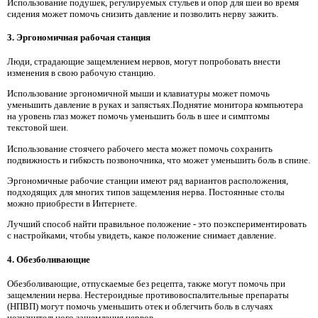
Использование подушек, регулируемых стульев и опор для шеи во время
сидения может помочь снизить давление и позволить нерву зажить.
3. Эргономичная рабочая станция
Люди, страдающие защемлением нервов, могут попробовать внести
изменения в свою рабочую станцию.
Использование эргономичной мыши и клавиатуры может помочь
уменьшить давление в руках и запястьях.Поднятие монитора компьютера
на уровень глаз может помочь уменьшить боль в шее и симптомы
текстовой шеи.
Использование стоячего рабочего места может помочь сохранить
подвижность и гибкость позвоночника, что может уменьшить боль в спине.
Эргономичные рабочие станции имеют ряд вариантов расположения,
подходящих для многих типов защемления нерва. Постоянные столы
можно приобрести в Интернете.
Лучший способ найти правильное положение - это поэкспериментировать
с настройками, чтобы увидеть, какое положение снимает давление.
4. Обезболивающие
Обезболивающие, отпускаемые без рецепта, также могут помочь при
защемлении нерва. Нестероидные противовоспалительные препараты
(НПВП) могут помочь уменьшить отек и облегчить боль в случаях
незначительного защемления нервов.