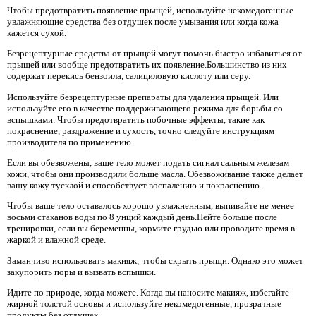
Чтобы предотвратить появление прыщей, используйте некомедогенные
увлажняющие средства без отдушек после умывания или когда кожа
кажется сухой.
Безрецептурные средства от прыщей могут помочь быстро избавиться от
прыщей или вообще предотвратить их появление.Большинство из них
содержат перекись бензоила, салициловую кислоту или серу.
Используйте безрецептурные препараты для удаления прыщей. Или
используйте его в качестве поддерживающего режима для борьбы со
вспышками. Чтобы предотвратить побочные эффекты, такие как
покраснение, раздражение и сухость, точно следуйте инструкциям
производителя по применению.
Если вы обезвожены, ваше тело может подать сигнал сальным железам
кожи, чтобы они производили больше масла. Обезвоживание также делает
вашу кожу тусклой и способствует воспалению и покраснению.
Чтобы ваше тело оставалось хорошо увлажненным, выпивайте не менее
восьми стаканов воды по 8 унций каждый день.Пейте больше после
тренировки, если вы беременны, кормите грудью или проводите время в
жаркой и влажной среде.
Заманчиво использовать макияж, чтобы скрыть прыщи. Однако это может
закупорить поры и вызвать вспышки.
Идите по природе, когда можете. Когда вы наносите макияж, избегайте
жирной толстой основы и используйте некомедогенные, прозрачные
продукты без отдушек.