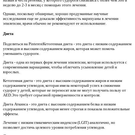
назван в честь ребенка, у которого судороги снизились с более чем 300 в
неделю до 2-3 в месяц с помощью этого лечения.
Однако, поскольку обширные, хорошо продуманные научные
исследования еще не доказали эффективность марихуаны в лечении
эпилепсии, врачи обычно не рекомендуют ее использование.
Диета
Поделиться на PinterestКетогенная диета - это диета с низким содержанием
углеводов и высоким содержанием жиров, которая может помочь
уменьшить судороги.
Диета - одна из первых форм лечения эпилепсии, которая используется с
современными вариациями, чтобы облегчить усыновление детей и
взрослых.
Кетогенная диета - это диета с высоким содержанием жиров и низким
содержанием углеводов, которая имела некоторый успех в снижении
судорог у детей, которые не переносят или не могут получить пользу от
AED.Это требует серьезной приверженности и контроля.
Диета Аткинса - это диета с высоким содержанием белка и низким
содержанием углеводов, которая менее строгая и показала положительные
эффекты.
Лечение с низким гликемическим индексом (LGIT) аналогично, но
позволяет достичь целевого уровня потребления углеводов.