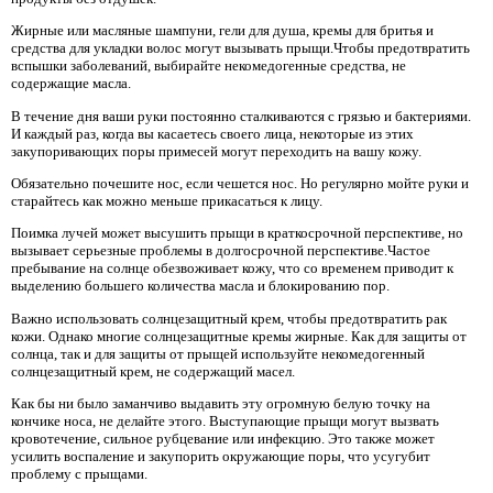
Жирные или масляные шампуни, гели для душа, кремы для бритья и
средства для укладки волос могут вызывать прыщи.Чтобы предотвратить
вспышки заболеваний, выбирайте некомедогенные средства, не
содержащие масла.
В течение дня ваши руки постоянно сталкиваются с грязью и бактериями.
И каждый раз, когда вы касаетесь своего лица, некоторые из этих
закупоривающих поры примесей могут переходить на вашу кожу.
Обязательно почешите нос, если чешется нос. Но регулярно мойте руки и
старайтесь как можно меньше прикасаться к лицу.
Поимка лучей может высушить прыщи в краткосрочной перспективе, но
вызывает серьезные проблемы в долгосрочной перспективе.Частое
пребывание на солнце обезвоживает кожу, что со временем приводит к
выделению большего количества масла и блокированию пор.
Важно использовать солнцезащитный крем, чтобы предотвратить рак
кожи. Однако многие солнцезащитные кремы жирные. Как для защиты от
солнца, так и для защиты от прыщей используйте некомедогенный
солнцезащитный крем, не содержащий масел.
Как бы ни было заманчиво выдавить эту огромную белую точку на
кончике носа, не делайте этого. Выступающие прыщи могут вызвать
кровотечение, сильное рубцевание или инфекцию. Это также может
усилить воспаление и закупорить окружающие поры, что усугубит
проблему с прыщами.