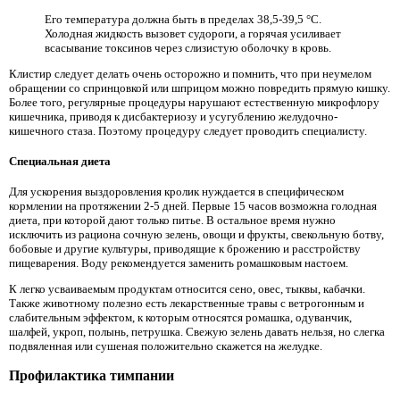
Его температура должна быть в пределах 38,5-39,5 °C.
Холодная жидкость вызовет судороги, а горячая усиливает
всасывание токсинов через слизистую оболочку в кровь.
Клистир следует делать очень осторожно и помнить, что при неумелом
обращении со спринцовкой или шприцом можно повредить прямую кишку.
Более того, регулярные процедуры нарушают естественную микрофлору
кишечника, приводя к дисбактериозу и усугублению желудочно-
кишечного стаза. Поэтому процедуру следует проводить специалисту.
Специальная диета
Для ускорения выздоровления кролик нуждается в специфическом
кормлении на протяжении 2-5 дней. Первые 15 часов возможна голодная
диета, при которой дают только питье. В остальное время нужно
исключить из рациона сочную зелень, овощи и фрукты, свекольную ботву,
бобовые и другие культуры, приводящие к брожению и расстройству
пищеварения. Воду рекомендуется заменить ромашковым настоем.
К легко усваиваемым продуктам относится сено, овес, тыквы, кабачки.
Также животному полезно есть лекарственные травы с ветрогонным и
слабительным эффектом, к которым относятся ромашка, одуванчик,
шалфей, укроп, полынь, петрушка. Свежую зелень давать нельзя, но слегка
подвяленная или сушеная положительно скажется на желудке.
Профилактика тимпании