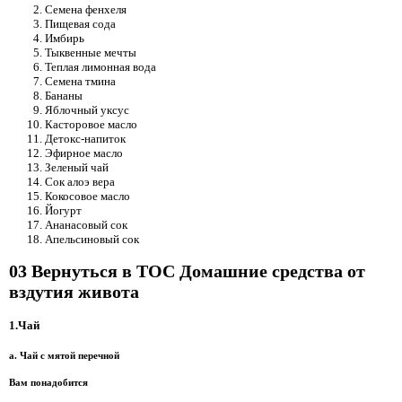
Семена фенхеля
Пищевая сода
Имбирь
Тыквенные мечты
Теплая лимонная вода
Семена тмина
Бананы
Яблочный уксус
Касторовое масло
Детокс-напиток
Эфирное масло
Зеленый чай
Сок алоэ вера
Кокосовое масло
Йогурт
Ананасовый сок
Апельсиновый сок
03 Вернуться в TOC Домашние средства от
вздутия живота
1.Чай
а. Чай с мятой перечной
Вам понадобится