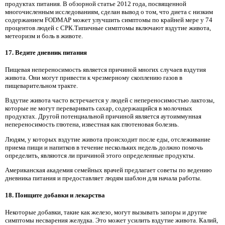
продуктах питания. В обзорной статье 2012 года, посвященной
многочисленным исследованиям, сделан вывод о том, что диета с низким
содержанием FODMAP может улучшить симптомы по крайней мере у 74
процентов людей с СРК.Типичные симптомы включают вздутие живота,
метеоризм и боль в животе.
17. Ведите дневник питания
Пищевая непереносимость является причиной многих случаев вздутия
живота. Они могут привести к чрезмерному скоплению газов в
пищеварительном тракте.
Вздутие живота часто встречается у людей с непереносимостью лактозы,
которые не могут переваривать сахар, содержащийся в молочных
продуктах. Другой потенциальной причиной является аутоиммунная
непереносимость глютена, известная как глютеновая болезнь.
Людям, у которых вздутие живота происходит после еды, отслеживание
приема пищи и напитков в течение нескольких недель должно помочь
определить, являются ли причиной этого определенные продукты.
Американская академия семейных врачей предлагает советы по ведению
дневника питания и предоставляет людям шаблон для начала работы.
18. Поищите добавки и лекарства
Некоторые добавки, такие как железо, могут вызывать запоры и другие
симптомы несварения желудка. Это может усилить вздутие живота. Калий,