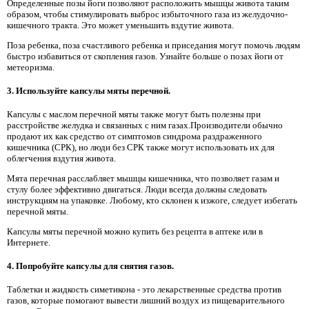
Определенные позы йоги позволяют расположить мышцы живота таким
образом, чтобы стимулировать выброс избыточного газа из желудочно-
кишечного тракта. Это может уменьшить вздутие живота.
Поза ребенка, поза счастливого ребенка и приседания могут помочь людям
быстро избавиться от скопления газов. Узнайте больше о позах йоги от
метеоризма.
3. Используйте капсулы мяты перечной.
Капсулы с маслом перечной мяты также могут быть полезны при
расстройстве желудка и связанных с ним газах.Производители обычно
продают их как средство от симптомов синдрома раздраженного
кишечника (СРК), но люди без СРК также могут использовать их для
облегчения вздутия живота.
Мята перечная расслабляет мышцы кишечника, что позволяет газам и
стулу более эффективно двигаться. Люди всегда должны следовать
инструкциям на упаковке. Любому, кто склонен к изжоге, следует избегать
перечной мяты.
Капсулы мяты перечной можно купить без рецепта в аптеке или в
Интернете.
4. Попробуйте капсулы для снятия газов.
Таблетки и жидкость симетикона - это лекарственные средства против
газов, которые помогают вывести лишний воздух из пищеварительного