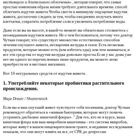
настоящего и длительного облегчения»
, которая говорит, что самые
простые изменения образа жизни требуют длительного времени. способ
облегчить вздутие живота.Чтобы свести к минимуму ощущение вздутия
живота, достаточно следить за тем, чтобы ежедневно получать много
клетчатки, сократить потребление соли и увеличить потребление воды.
Даже если вы на высоте, в какой-то момент вы обязательно столкнетесь с
неожиданным вздутием живота. Не о чем беспокоиться, потому что доктор
Чуткан говорит, что существует множество естественных способов
лечения опухшего живота, несварения желудка и газов. Есть несколько
продуктов, которые можно есть (или избегать еды), или чем заниматься, и
все эти средства от вздутия желудка довольно просты.Если у вас дома уже
нет ни одного из перечисленных ниже продуктов, вы можете легко
приобрести их в местных магазинах.
Вот 10 натуральных средств от вздутия живота.
1. Употребляйте некоторые пробиотики растительного
происхождения.
Maja Drazic / Shutterstock
Если вы и ваш опухший живот чувствуете себя посиншим, доктор Чуткан
рекомендует обратиться к «живым бактериям, которые могут помочь
устранить дисбаланс кишечной флоры». " Для тех, кто не в курсе, ваша
кишечная флора или ваш микробиом кишечника - это система микробов,
которые живут в вашем пищеварительном тракте, и недавние исследования
показали, что они могут влиять на все, от СРК до депрессии.