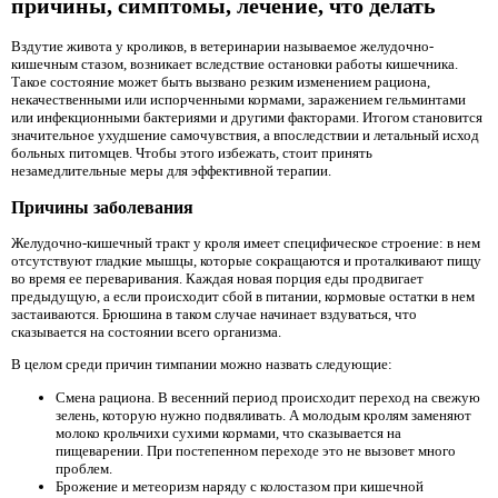
причины, симптомы, лечение, что делать
Вздутие живота у кроликов, в ветеринарии называемое желудочно-
кишечным стазом, возникает вследствие остановки работы кишечника.
Такое состояние может быть вызвано резким изменением рациона,
некачественными или испорченными кормами, заражением гельминтами
или инфекционными бактериями и другими факторами. Итогом становится
значительное ухудшение самочувствия, а впоследствии и летальный исход
больных питомцев. Чтобы этого избежать, стоит принять
незамедлительные меры для эффективной терапии.
Причины заболевания
Желудочно-кишечный тракт у кроля имеет специфическое строение: в нем
отсутствуют гладкие мышцы, которые сокращаются и проталкивают пищу
во время ее переваривания. Каждая новая порция еды продвигает
предыдущую, а если происходит сбой в питании, кормовые остатки в нем
застаиваются. Брюшина в таком случае начинает вздуваться, что
сказывается на состоянии всего организма.
В целом среди причин тимпании можно назвать следующие:
Смена рациона. В весенний период происходит переход на свежую
зелень, которую нужно подвяливать. А молодым кролям заменяют
молоко крольчихи сухими кормами, что сказывается на
пищеварении. При постепенном переходе это не вызовет много
проблем.
Брожение и метеоризм наряду с колостазом при кишечной