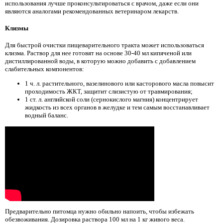
использования лучше проконсультироваться с врачом, даже если они
являются аналогами рекомендованных ветеринаром лекарств.
Клизмы
Для быстрой очистки пищеварительного тракта может использоваться
клизма. Раствор для нее готовят на основе 30-40 мл кипяченой или
дистиллированной воды, в которую можно добавить с добавлением
слабительных компонентов:
1 ч. л. растительного, вазелинового или касторового масла повысит
проходимость ЖКТ, защитит слизистую от травмирования;
1 ст. л. английской соли (сернокислого магния) концентрирует
жидкость из всех органов в желудке и тем самым восстанавливает
водный баланс.
Предварительно питомца нужно обильно напоить, чтобы избежать
обезвоживания. Дозировка раствора 100 мл на 1 кг живого веса.