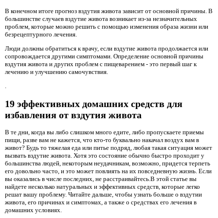
В конечном итоге прогноз вздутия живота зависит от основной причины. В
большинстве случаев вздутие живота возникает из-за незначительных
проблем, которые можно решить с помощью изменения образа жизни или
безрецептурного лечения.
Люди должны обратиться к врачу, если вздутие живота продолжается или
сопровождается другими симптомами. Определение основной причины
вздутия живота и других проблем с пищеварением - это первый шаг к
лечению и улучшению самочувствия.
.
19 эффективных домашних средств для
избавления от вздутия живота
В те дни, когда вы либо слишком много едите, либо пропускаете приемы
пищи, разве вам не кажется, что кто-то буквально накачал воздух вам в
живот? Будь то тяжелая еда или питье подряд, любая такая ситуация может
вызвать вздутие живота. Хотя это состояние обычно быстро проходит у
большинства людей, некоторым неудачникам, возможно, придется терпеть
его довольно часто, и это может повлиять на их повседневную жизнь. Если
вы оказались в числе последних, не расстраивайтесь.В этой статье вы
найдете несколько натуральных и эффективных средств, которые легко
решат вашу проблему. Читайте дальше, чтобы узнать больше о вздутии
живота, его причинах и симптомах, а также о средствах его лечения в
домашних условиях.