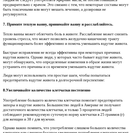
предварительно с врачом. Это связано с тем, что некоторые составы могут
быть токсичными или могут мешать лечению, а дозировки не
регулируются.
7. Примите теплую ванну, принимайте ванну и расслабляйтесь.
Тепло ванны может облегчить боль в животе. Расслабление может снизить
уровень стресса, что может позволить желудочно-кишечному тракту
функционировать более эффективно и помочь уменьшить вздутие живота.
Быстрые исправления не всегда эффективны при некоторых причинах
вздутия живота. Однако люди, у которых часто бывает вздутие живота,
могут обнаружить, что определенные изменения в образе жизни могут
устранить его причины и со временем уменьшить вздутие живота.
Люди могут использовать эти простые шаги, чтобы попытаться
предотвратить вздутие живота в долгосрочной перспективе:
8.Увеличивайте количество клетчатки постепенно
Употребление большего количества клетчатки помогает предотвратить
запоры и вздутие живота. Большинство людей в Америке не получают
достаточного количества клетчатки, и только 5 процентов людей
соблюдают рекомендуемую суточную норму клетчатки в 25 граммов (г)
для женщин и 38 г для мужчин.
Однако важно помнить, что употребление слишком большого количества
клетчатки или слишком быстрое увеличение потребления клетчатки может