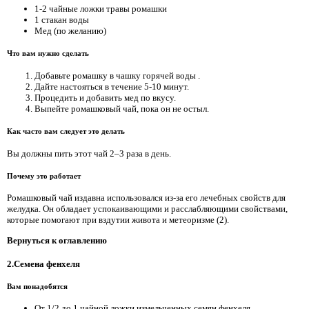
1-2 чайные ложки травы ромашки
1 стакан воды
Мед (по желанию)
Что вам нужно сделать
Добавьте ромашку в чашку горячей воды .
Дайте настояться в течение 5-10 минут.
Процедить и добавить мед по вкусу.
Выпейте ромашковый чай, пока он не остыл.
Как часто вам следует это делать
Вы должны пить этот чай 2–3 раза в день.
Почему это работает
Ромашковый чай издавна использовался из-за его лечебных свойств для
желудка. Он обладает успокаивающими и расслабляющими свойствами,
которые помогают при вздутии живота и метеоризме (2).
Вернуться к оглавлению
2.Семена фенхеля
Вам понадобятся
От 1/2 до 1 чайной ложки измельченных семян фенхеля