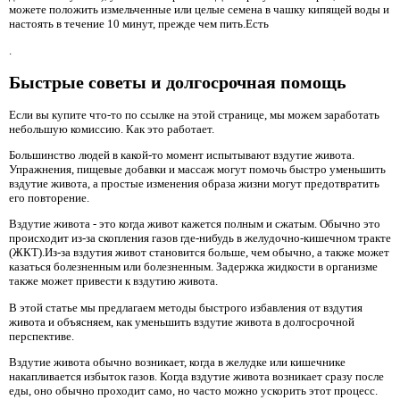
можете положить измельченные или целые семена в чашку кипящей воды и
настоять в течение 10 минут, прежде чем пить.Есть
.
Быстрые советы и долгосрочная помощь
Если вы купите что-то по ссылке на этой странице, мы можем заработать
небольшую комиссию. Как это работает.
Большинство людей в какой-то момент испытывают вздутие живота.
Упражнения, пищевые добавки и массаж могут помочь быстро уменьшить
вздутие живота, а простые изменения образа жизни могут предотвратить
его повторение.
Вздутие живота - это когда живот кажется полным и сжатым. Обычно это
происходит из-за скопления газов где-нибудь в желудочно-кишечном тракте
(ЖКТ).Из-за вздутия живот становится больше, чем обычно, а также может
казаться болезненным или болезненным. Задержка жидкости в организме
также может привести к вздутию живота.
В этой статье мы предлагаем методы быстрого избавления от вздутия
живота и объясняем, как уменьшить вздутие живота в долгосрочной
перспективе.
Вздутие живота обычно возникает, когда в желудке или кишечнике
накапливается избыток газов. Когда вздутие живота возникает сразу после
еды, оно обычно проходит само, но часто можно ускорить этот процесс.