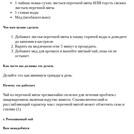
1 чайная ложка сухих листьев перечной мяты ИЛИ горсть свежих
листьев перечной мяты
1 стакан воды
Мед (необязательно)
Что вам нужно сделать
Добавьте листья перечной мяты в чашку горячей воды и доведите
до кипения в кастрюле.
Варить на медленном огне 5 минут и процедить.
Добавьте мед для аромата и выпейте мятный чай, пока он не
остынет.
Как часто вы должны это делать
Делайте это как минимум трижды в день.
Почему это работает
Чай из перечной мяты чрезвычайно полезен для лечения проблем с
пищеварением, включая вздутие живота. Спазмолитический и
расслабляющий характер чая с перечной мятой может облегчить газы и
спазмы (1).
г. Ромашковый чай
Вам понадобится