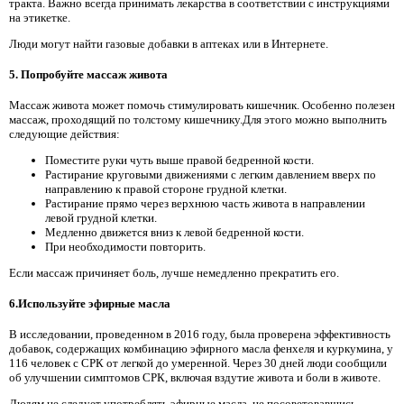
тракта. Важно всегда принимать лекарства в соответствии с инструкциями
на этикетке.
Люди могут найти газовые добавки в аптеках или в Интернете.
5. Попробуйте массаж живота
Массаж живота может помочь стимулировать кишечник. Особенно полезен
массаж, проходящий по толстому кишечнику.Для этого можно выполнить
следующие действия:
Поместите руки чуть выше правой бедренной кости.
Растирание круговыми движениями с легким давлением вверх по
направлению к правой стороне грудной клетки.
Растирание прямо через верхнюю часть живота в направлении
левой грудной клетки.
Медленно движется вниз к левой бедренной кости.
При необходимости повторить.
Если массаж причиняет боль, лучше немедленно прекратить его.
6.Используйте эфирные масла
В исследовании, проведенном в 2016 году, была проверена эффективность
добавок, содержащих комбинацию эфирного масла фенхеля и куркумина, у
116 человек с СРК от легкой до умеренной. Через 30 дней люди сообщили
об улучшении симптомов СРК, включая вздутие живота и боли в животе.
Людям не следует употреблять эфирные масла, не посоветовавшись