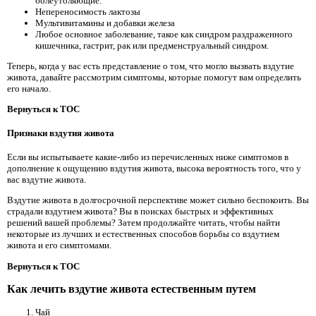
болеутоляющие.
Непереносимость лактозы
Мультивитамины и добавки железа
Любое основное заболевание, такое как синдром раздраженного
кишечника, гастрит, рак или предменструальный синдром.
Теперь, когда у вас есть представление о том, что могло вызвать вздутие
живота, давайте рассмотрим симптомы, которые помогут вам определить
его начало.
Вернуться к TOC
Признаки вздутия живота
Если вы испытываете какие-либо из перечисленных ниже симптомов в
дополнение к ощущению вздутия живота, высока вероятность того, что у
вас вздутие живота.
Вздутие живота в долгосрочной перспективе может сильно беспокоить. Вы
страдали вздутием живота? Вы в поисках быстрых и эффективных
решений вашей проблемы? Затем продолжайте читать, чтобы найти
некоторые из лучших и естественных способов борьбы со вздутием
живота и его симптомами.
Вернуться к TOC
Как лечить вздутие живота естественным путем
Чай