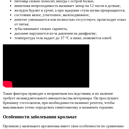
питомца сильно поносит, иногда с острой болью;
кишечная непроходимость вызывает запор на 12 часов и дольше;
желудок бурлит и урчит, а при задержке стула шумы прекращаются;
состояние вялое, угнетенное, малоподвижное;
аппетит уменьшается или полностью отсутствует, происходит отказ
от питья;
зубы начинают сильно скрипеть;
дыхание нарушается из-за давления на диафрагму;
температура тела падает до 37 °C и ниже, появляется озноб.
Такие факторы приводят к неприятным последствиям, и их наличие
требует незамедлительного вмешательства ветеринара. Он прослушает
брюшину стетоскопом, при необходимости назначит рентген, чтобы
максимально точно определить симптоматику и назначить терапию.
Особенности заболевания крольчат
Организм у маленького крольчонка имеет свои особенности по сравнению