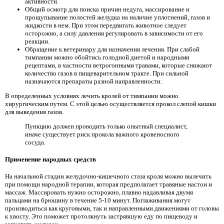
активности.
Общий осмотр для поиска причин недуга, массирование и
прощупывание полостей желудка на наличие уплотнений, газов и
жидкости в нем. При этом передвигать животное следует
осторожно, а силу давления регулировать в зависимости от его
реакции.
Обращение к ветеринару для назначения лечения. При слабой
тимпании можно обойтись голодной диетой и народными
рецептами, в частности ветрогонными травами, которые снижают
количество газов в пищеварительном тракте. При сильной
назначаются препараты разной направленности.
В определенных условиях лечить кролей от тимпании можно
хирургическим путем. С этой целью осуществляется прокол слепой кишки
для выведения газов.
Пункцию должен проводить только опытный специалист,
иначе существует риск прокола важного кровеносного
сосуда.
Применение народных средств
На начальной стадии желудочно-кишечного стаза кроля можно вылечить
при помощи народной терапии, которая предполагает травяные настои и
массаж. Массировать нужно осторожно, плавно надавливая двумя
пальцами на брюшину в течение 5-10 минут. Поглаживания могут
производиться как круговыми, так и направленными движениями от головы
к хвосту. Это поможет протолкнуть застрявшую еду по пищеводу и