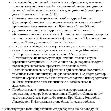
Энтересорбирующие нейтрализуют газообразование, всасывают
токсины внутри организма. Активированный уголь разводится в
расчете 1 таблетка на 1 кг живого веса, вводится не более 3 раз в
день. Применяют Полисорб ТМ.
Спазмолитические устраняют болевой синдром. Но-шпа
(Дротаверин) из-за высокого порога чувствительности у кролей
применяется внутримышечно по 0,7-1 мл, не более 2-3 раз.
Дезинтоксикационные и гидратирующие необходимы при
обезвоживании и общей слабости. С этой целью подкожно вводятся
раствор глюкозы 5 %, смешанный с физраствором 1:1, или инфузия
Рингера-Локка. Дозировка 10 мл на 1 кг веса.
Слабительные вводятся с осторожностью, и только при задержке
стула. Кролю можно подавать разведенные в воде Микролакс,
глауберовую или карлсбадскую соль по 3-5 г в сутки.
Антибиотические используют ограниченно, только в случае
заражения бактериями. 0,1 г Биомицина в виде порошка вводят в
полость рта животного, применять не дольше 5 дней.
Противовоспалительные эффективны при всех видах болезней, в
том числе имеющих инфекционную этиологию. Подойдет раствор и
таблетки Веракол, которые являются гомеопатическими средствами,
действуют как легкое спазмолитическое, слабительное и
желчегонное.
Пробиотические применяют на этапе выздоровления для
нормализации микрофлоры кишечника. Подойдут Линекс по 1/4
часть капсулы 2 раза в день, Формилак, Про-Колин, Эмпробио,
Лактоферон, Бифитрилак и другие биологические добавки.
Существует ряд комбинированных медпрепаратов, но по поводу их