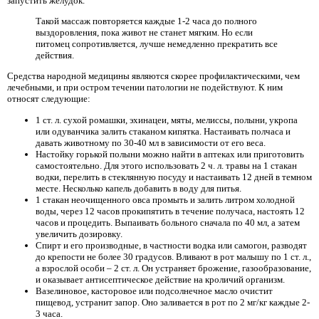
запустить желудок.
Такой массаж повторяется каждые 1-2 часа до полного
выздоровления, пока живот не станет мягким. Но если
питомец сопротивляется, лучше немедленно прекратить все
действия.
Средства народной медицины являются скорее профилактическими, чем
лечебными, и при остром течении патологии не подействуют. К ним
относят следующие:
1 ст. л. сухой ромашки, эхинацеи, мяты, мелиссы, полыни, укропа
или одуванчика залить стаканом кипятка. Настаивать полчаса и
давать животному по 30-40 мл в зависимости от его веса.
Настойку горькой полыни можно найти в аптеках или приготовить
самостоятельно. Для этого использовать 2 ч. л. травы на 1 стакан
водки, перелить в стеклянную посуду и настаивать 12 дней в темном
месте. Несколько капель добавить в воду для питья.
1 стакан неочищенного овса промыть и залить литром холодной
воды, через 12 часов прокипятить в течение получаса, настоять 12
часов и процедить. Выпаивать больного сначала по 40 мл, а затем
увеличить дозировку.
Спирт и его производные, в частности водка или самогон, разводят
до крепости не более 30 градусов. Вливают в рот малышу по 1 ст. л.,
а взрослой особи – 2 ст. л. Он устраняет брожение, газообразование,
и оказывает антисептическое действие на кроличий организм.
Вазелиновое, касторовое или подсолнечное масло очистит
пищевод, устранит запор. Оно заливается в рот по 2 мг/кг каждые 2-
3 часа.