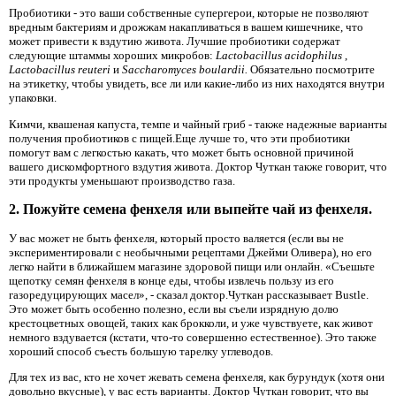
Пробиотики - это ваши собственные супергерои, которые не позволяют
вредным бактериям и дрожжам накапливаться в вашем кишечнике, что
может привести к вздутию живота. Лучшие пробиотики содержат
следующие штаммы хороших микробов:
Lactobacillus acidophilus
,
Lactobacillus reuteri
и
Saccharomyces boulardii.
Обязательно посмотрите
на этикетку, чтобы увидеть, все ли или какие-либо из них находятся внутри
упаковки.
Кимчи, квашеная капуста, темпе и чайный гриб - также надежные варианты
получения пробиотиков с пищей.Еще лучше то, что эти пробиотики
помогут вам с легкостью какать, что может быть основной причиной
вашего дискомфортного вздутия живота. Доктор Чуткан также говорит, что
эти продукты уменьшают производство газа.
2. Пожуйте семена фенхеля или выпейте чай из фенхеля.
У вас может не быть фенхеля, который просто валяется (если вы не
экспериментировали с необычными рецептами Джейми Оливера), но его
легко найти в ближайшем магазине здоровой пищи или онлайн. «Съешьте
щепотку семян фенхеля в конце еды, чтобы извлечь пользу из его
газоредуцирующих масел», - сказал доктор.Чуткан рассказывает Bustle.
Это может быть особенно полезно, если вы съели изрядную долю
крестоцветных овощей, таких как брокколи, и уже чувствуете, как живот
немного вздувается (кстати, что-то совершенно естественное). Это также
хороший способ съесть большую тарелку углеводов.
Для тех из вас, кто не хочет жевать семена фенхеля, как бурундук (хотя они
довольно вкусные), у вас есть варианты. Доктор Чуткан говорит, что вы