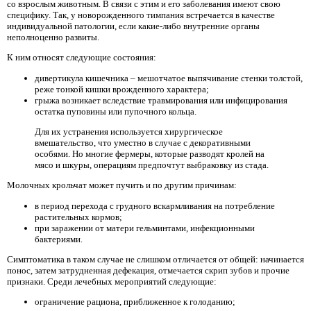
со взрослым животным. В связи с этим и его заболевания имеют свою
специфику. Так, у новорожденного тимпания встречается в качестве
индивидуальной патологии, если какие-либо внутренние органы
неполноценно развиты.
К ним относят следующие состояния:
дивертикула кишечника – мешотчатое выпячивание стенки толстой,
реже тонкой кишки врожденного характера;
грыжа возникает вследствие травмирования или инфицирования
остатка пуповины или пупочного кольца.
Для их устранения используется хирургическое
вмешательство, что уместно в случае с декоративными
особями. Но многие фермеры, которые разводят кролей на
мясо и шкуры, операциям предпочтут выбраковку из стада.
Молочных крольчат может пучить и по другим причинам:
в период перехода с грудного вскармливания на потребление
растительных кормов;
при заражении от матери гельминтами, инфекционными
бактериями.
Симптоматика в таком случае не слишком отличается от общей: начинается
понос, затем затрудненная дефекация, отмечается скрип зубов и прочие
признаки. Среди лечебных мероприятий следующие:
ограничение рациона, приближенное к голоданию;