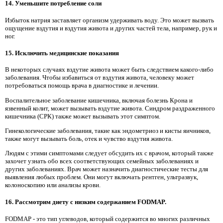
14. Уменьшите потребление соли
Избыток натрия заставляет организм удерживать воду. Это может вызвать
ощущение вздутия и вздутия живота и других частей тела, например, рук и
ног.
15. Исключить медицинские показания
В некоторых случаях вздутие живота может быть следствием какого-либо
заболевания. Чтобы избавиться от вздутия живота, человеку может
потребоваться помощь врача в диагностике и лечении.
Воспалительное заболевание кишечника, включая болезнь Крона и
язвенный колит, может вызывать вздутие живота. Синдром раздраженного
кишечника (СРК) также может вызывать этот симптом.
Гинекологические заболевания, такие как эндометриоз и кисты яичников,
также могут вызывать боль, отек и чувство вздутия живота.
Людям с этими симптомами следует обсудить их с врачом, который также
захочет узнать обо всех соответствующих семейных заболеваниях и
других заболеваниях. Врач может назначить диагностические тесты для
выявления любых проблем. Они могут включать рентген, ультразвук,
колоноскопию или анализы крови.
16. Рассмотрим диету с низким содержанием FODMAP.
FODMAP - это тип углеводов, который содержится во многих различных