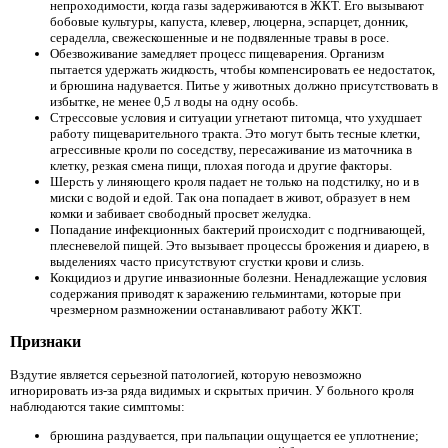
непроходимости, когда газы задерживаются в ЖКТ. Его вызывают
бобовые культуры, капуста, клевер, люцерна, эспарцет, донник,
сераделла, свежескошенные и не подвяленные травы в росе.
Обезвоживание замедляет процесс пищеварения. Организм
пытается удержать жидкость, чтобы компенсировать ее недостаток,
и брюшина надувается. Питье у животных должно присутствовать в
избытке, не менее 0,5 л воды на одну особь.
Стрессовые условия и ситуации угнетают питомца, что ухудшает
работу пищеварительного тракта. Это могут быть тесные клетки,
агрессивные кроли по соседству, пересаживание из маточника в
клетку, резкая смена пищи, плохая погода и другие факторы.
Шерсть у линяющего кроля падает не только на подстилку, но и в
миски с водой и едой. Так она попадает в живот, образует в нем
комки и забивает свободный просвет желудка.
Попадание инфекционных бактерий происходит с подгнивающей,
плесневелой пищей. Это вызывает процессы брожения и диарею, в
выделениях часто присутствуют сгустки крови и слизь.
Кокцидиоз и другие инвазионные болезни. Ненадлежащие условия
содержания приводят к заражению гельминтами, которые при
чрезмерном размножении останавливают работу ЖКТ.
Признаки
Вздутие является серьезной патологией, которую невозможно
игнорировать из-за ряда видимых и скрытых причин. У больного кроля
наблюдаются такие симптомы:
брюшина раздувается, при пальпации ощущается ее уплотнение;