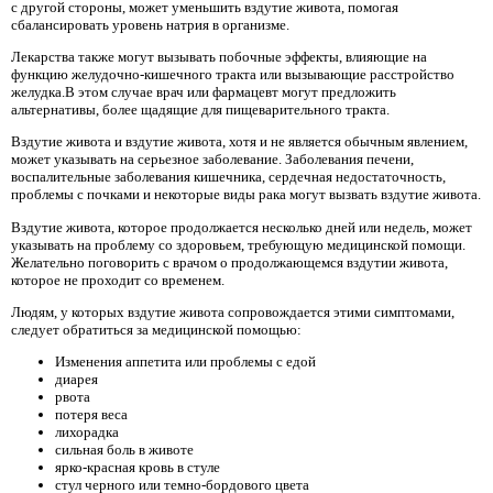
с другой стороны, может уменьшить вздутие живота, помогая
сбалансировать уровень натрия в организме.
Лекарства также могут вызывать побочные эффекты, влияющие на
функцию желудочно-кишечного тракта или вызывающие расстройство
желудка.В этом случае врач или фармацевт могут предложить
альтернативы, более щадящие для пищеварительного тракта.
Вздутие живота и вздутие живота, хотя и не является обычным явлением,
может указывать на серьезное заболевание. Заболевания печени,
воспалительные заболевания кишечника, сердечная недостаточность,
проблемы с почками и некоторые виды рака могут вызвать вздутие живота.
Вздутие живота, которое продолжается несколько дней или недель, может
указывать на проблему со здоровьем, требующую медицинской помощи.
Желательно поговорить с врачом о продолжающемся вздутии живота,
которое не проходит со временем.
Людям, у которых вздутие живота сопровождается этими симптомами,
следует обратиться за медицинской помощью:
Изменения аппетита или проблемы с едой
диарея
рвота
потеря веса
лихорадка
сильная боль в животе
ярко-красная кровь в стуле
стул черного или темно-бордового цвета