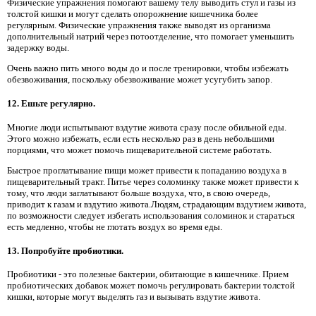
Физические упражнения помогают вашему телу выводить стул и газы из
толстой кишки и могут сделать опорожнение кишечника более
регулярным. Физические упражнения также выводят из организма
дополнительный натрий через потоотделение, что помогает уменьшить
задержку воды.
Очень важно пить много воды до и после тренировки, чтобы избежать
обезвоживания, поскольку обезвоживание может усугубить запор.
12. Ешьте регулярно.
Многие люди испытывают вздутие живота сразу после обильной еды.
Этого можно избежать, если есть несколько раз в день небольшими
порциями, что может помочь пищеварительной системе работать.
Быстрое проглатывание пищи может привести к попаданию воздуха в
пищеварительный тракт. Питье через соломинку также может привести к
тому, что люди заглатывают больше воздуха, что, в свою очередь,
приводит к газам и вздутию живота.Людям, страдающим вздутием живота,
по возможности следует избегать использования соломинок и стараться
есть медленно, чтобы не глотать воздух во время еды.
13. Попробуйте пробиотики.
Пробиотики - это полезные бактерии, обитающие в кишечнике. Прием
пробиотических добавок может помочь регулировать бактерии толстой
кишки, которые могут выделять газ и вызывать вздутие живота.