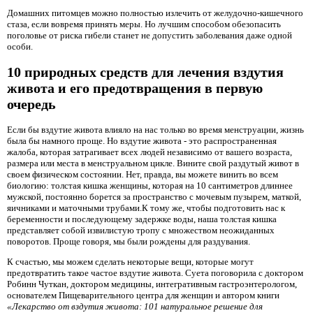
Домашних питомцев можно полностью излечить от желудочно-кишечного
стаза, если вовремя принять меры. Но лучшим способом обезопасить
поголовье от риска гибели станет не допустить заболевания даже одной
особи.
10 природных средств для лечения вздутия
живота и его предотвращения в первую
очередь
Если бы вздутие живота влияло на нас только во время менструации, жизнь
была бы намного проще. Но вздутие живота - это распространенная
жалоба, которая затрагивает всех людей независимо от вашего возраста,
размера или места в менструальном цикле. Вините свой раздутый живот в
своем физическом состоянии. Нет, правда, вы можете винить во всем
биологию: толстая кишка женщины, которая на 10 сантиметров длиннее
мужской, постоянно борется за пространство с мочевым пузырем, маткой,
яичниками и маточными трубами.К тому же, чтобы подготовить нас к
беременности и последующему задержке воды, наша толстая кишка
представляет собой извилистую тропу с множеством неожиданных
поворотов. Проще говоря, мы были рождены для раздувания.
К счастью, мы можем сделать некоторые вещи, которые могут
предотвратить такое частое вздутие живота. Суета поговорила с доктором
Робинн Чуткан, доктором медицины, интегративным гастроэнтерологом,
основателем Пищеварительного центра для женщин и автором книги
«Лекарство от вздутия живота: 101 натуральное решение для