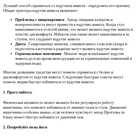
Лучший способ справиться со вздутием живота - определить его причину.
Общие триггеры вздутия живота включают:
Проблемы с пищеварением
. Запор, пищевая аллергия и
непереносимость могут привести к вздутию живота. Когда стул
накапливается в толстой кишке, это может вызвать вздутие живота и
чувство дискомфорта. Избыток газа также может накапливаться за
стулом, что ухудшает вздутие живота.
Диета
. Газированные напитки, слишком много соли или сахара и
недостаток клетчатки в рационе могут вызвать вздутие живота.
Гормональные изменения
. Многие люди испытывают вздутие
живота до и во время менструации из-за гормональных изменений и
задержки воды.
Многие домашние средства могут помочь справиться с болью и
дискомфортом от вздутия живота. Следующие быстрые советы могут
помочь людям быстро избавиться от вздутия живота:
1. Прогуляйтесь
Физическая активность может вызвать более регулярную работу
кишечника, что поможет избавиться от лишних газов и стула. Движение
кишечника особенно важно, если человек чувствует запор.Прогулка по
блоку может быстро избавить от давления газа.
2. Попробуйте позы йоги