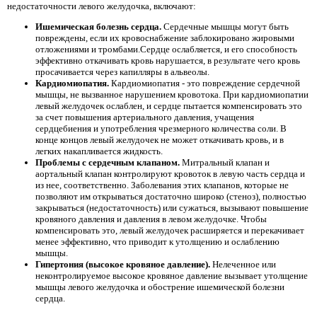
недостаточности левого желудочка, включают:
Ишемическая болезнь сердца.
Сердечные мышцы могут быть
повреждены, если их кровоснабжение заблокировано жировыми
отложениями и тромбами.Сердце ослабляется, и его способность
эффективно откачивать кровь нарушается, в результате чего кровь
просачивается через капилляры в альвеолы.
Кардиомиопатия.
Кардиомиопатия - это повреждение сердечной
мышцы, не вызванное нарушением кровотока. При кардиомиопатии
левый желудочек ослаблен, и сердце пытается компенсировать это
за счет повышения артериального давления, учащения
сердцебиения и употребления чрезмерного количества соли. В
конце концов левый желудочек не может откачивать кровь, и в
легких накапливается жидкость.
Проблемы с сердечным клапаном.
Митральный клапан и
аортальный клапан контролируют кровоток в левую часть сердца и
из нее, соответственно. Заболевания этих клапанов, которые не
позволяют им открываться достаточно широко (стеноз), полностью
закрываться (недостаточность) или сужаться, вызывают повышение
кровяного давления и давления в левом желудочке. Чтобы
компенсировать это, левый желудочек расширяется и перекачивает
менее эффективно, что приводит к утолщению и ослаблению
мышцы.
Гипертония (высокое кровяное давление).
Нелеченное или
неконтролируемое высокое кровяное давление вызывает утолщение
мышцы левого желудочка и обострение ишемической болезни
сердца.