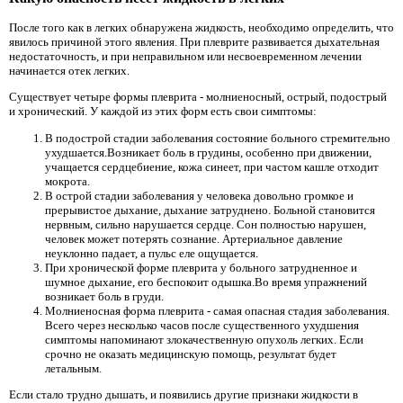
После того как в легких обнаружена жидкость, необходимо определить, что
явилось причиной этого явления. При плеврите развивается дыхательная
недостаточность, и при неправильном или несвоевременном лечении
начинается отек легких.
Существует четыре формы плеврита - молниеносный, острый, подострый
и хронический. У каждой из этих форм есть свои симптомы:
В подострой стадии заболевания состояние больного стремительно
ухудшается.Возникает боль в грудины, особенно при движении,
учащается сердцебиение, кожа синеет, при частом кашле отходит
мокрота.
В острой стадии заболевания у человека довольно громкое и
прерывистое дыхание, дыхание затруднено. Больной становится
нервным, сильно нарушается сердце. Сон полностью нарушен,
человек может потерять сознание. Артериальное давление
неуклонно падает, а пульс еле ощущается.
При хронической форме плеврита у больного затрудненное и
шумное дыхание, его беспокоит одышка.Во время упражнений
возникает боль в груди.
Молниеносная форма плеврита - самая опасная стадия заболевания.
Всего через несколько часов после существенного ухудшения
симптомы напоминают злокачественную опухоль легких. Если
срочно не оказать медицинскую помощь, результат будет
летальным.
Если стало трудно дышать, и появились другие признаки жидкости в