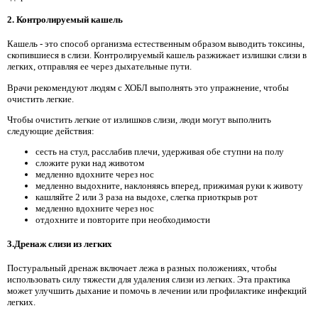
2. Контролируемый кашель
Кашель - это способ организма естественным образом выводить токсины,
скопившиеся в слизи. Контролируемый кашель разжижает излишки слизи в
легких, отправляя ее через дыхательные пути.
Врачи рекомендуют людям с ХОБЛ выполнять это упражнение, чтобы
очистить легкие.
Чтобы очистить легкие от излишков слизи, люди могут выполнить
следующие действия:
сесть на стул, расслабив плечи, удерживая обе ступни на полу
сложите руки над животом
медленно вдохните через нос
медленно выдохните, наклоняясь вперед, прижимая руки к животу
кашляйте 2 или 3 раза на выдохе, слегка приоткрыв рот
медленно вдохните через нос
отдохните и повторите при необходимости
3.Дренаж слизи из легких
Постуральный дренаж включает лежа в разных положениях, чтобы
использовать силу тяжести для удаления слизи из легких. Эта практика
может улучшить дыхание и помочь в лечении или профилактике инфекций
легких.