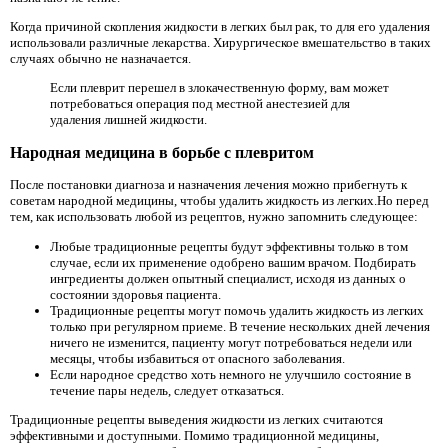
Когда причиной скопления жидкости в легких был рак, то для его удаления
использовали различные лекарства. Хирургическое вмешательство в таких
случаях обычно не назначается.
Если плеврит перешел в злокачественную форму, вам может
потребоваться операция под местной анестезией для
удаления лишней жидкости.
Народная медицина в борьбе с плевритом
После постановки диагноза и назначения лечения можно прибегнуть к
советам народной медицины, чтобы удалить жидкость из легких.Но перед
тем, как использовать любой из рецептов, нужно запомнить следующее:
Любые традиционные рецепты будут эффективны только в том
случае, если их применение одобрено вашим врачом. Подбирать
ингредиенты должен опытный специалист, исходя из данных о
состоянии здоровья пациента.
Традиционные рецепты могут помочь удалить жидкость из легких
только при регулярном приеме. В течение нескольких дней лечения
ничего не изменится, пациенту могут потребоваться недели или
месяцы, чтобы избавиться от опасного заболевания.
Если народное средство хоть немного не улучшило состояние в
течение пары недель, следует отказаться.
Традиционные рецепты выведения жидкости из легких считаются
эффективными и доступными. Помимо традиционной медицины,