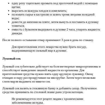
одну репу тщательно промыть под проточной водой с помощью
щетки;
вырезать из кожуры плодов и измельчить;
положить сырье в кастрюлю и залить тремя литрами холодной
воды;
довести до кипения на плите, затем вынуть и поставить в духовку
томиться;
емкость с бульоном выдержать в духовке 2 часа, упарить жидкость
дважды.
После полного остывания отвар принимают 3 раза в день по стакану.
Для приготовления этого лекарства нужно брать посуду,
выдерживающую сильный жар в духовке.
Луковый сок
Луковый сок губительно действует на болезнетворные микроорганизмы и
способствует выведению лишней жидкости из организма. Для
приготовления средства нужно взять одну крупную луковицу. Овощ
очищаю и пару раз прокручиваю на мясорубке. Затем через несколько
слоев марли выдавить из мякоти сок.
Луковый сок налить в стеклянную банку и добавить сахар. Полученное
средство принимать по столовой ложке рано утром натощак.
Не рекомендуется этот рецепт людям с хроническими
заболеваниями желудка.