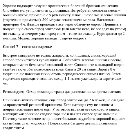
Хорошо подходит в случае хронических болезней бронхов или легких.
Спокойно могут применять курильщики. Потребуется сосновая смола –
большой кусок, примерно с 5 руб монету, плюс 3 незрелые зеленые шишки
(тщательно промытые), 500 мл уже вскипевшего молока. Настаивать
примерно 4 ч. Дальше процедить все через обычную марлю. Принимать
полученную смесь перед завтраком (или вместо него, не все едят по утрам)
по стакану, а вечером уже перед сном – тоже по стакану. Курс длится до 2
месяцев. Молоко хорошо выводит старую мокроту.
Способ 7 – сосновое варенье
Быстрое выведение не только жидкости, но и шлаков, слизи, хороший
способ прочиститься курильщикам. Собирайте зеленые шишки с сосны,
которые имеют беловатый смоляной налет. Сполосните в холодной воде и
залейте так, чтобы поверхность воды была в 20 см выше. Варите 8 ч
медленно, не повышая тихий огонь, периодически снимая пленку. Затем
тщательно процедите, всыпьте сахар 1:1, затем уже сладким варите еще
час.
Рекомендуем: Отхаркивающие травы для разжижения мокроты в легких
Принимать нужно натощак, еще перед завтраком до 2 б.ложек, но следите
за проявляемой реакцией организма. Если натощак ему не слишком
понравится, ешьте после еды. У готового варенья нет соснового запаха,
выглядит как обычное сладкое варенье и пахнет скорее даже малиной.
Поэтому такое лечение не принесет больших неудобств, хороший вариант
как избавится от жидкости. Понравилось бы даже детям, признанным
сладкоежкам.