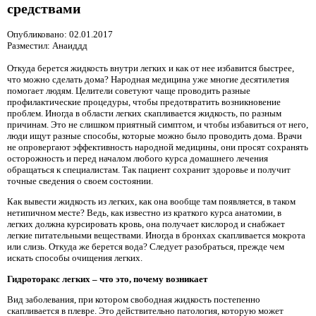
средствами
Опубликовано: 02.01.2017
Разместил: Анаиддд
Откуда берется жидкость внутри легких и как от нее избавится быстрее,
что можно сделать дома? Народная медицина уже многие десятилетия
помогает людям. Целители советуют чаще проводить разные
профилактические процедуры, чтобы предотвратить возникновение
проблем. Иногда в области легких скапливается жидкость, по разным
причинам. Это не слишком приятный симптом, и чтобы избавиться от него,
люди ищут разные способы, которые можно было проводить дома. Врачи
не опровергают эффективность народной медицины, они просят сохранять
осторожность и перед началом любого курса домашнего лечения
обращаться к специалистам. Так пациент сохранит здоровье и получит
точные сведения о своем состоянии.
Как вывести жидкость из легких, как она вообще там появляется, в таком
нетипичном месте? Ведь, как известно из краткого курса анатомии, в
легких должна курсировать кровь, она получает кислород и снабжает
легкие питательными веществами. Иногда в бронхах скапливается мокрота
или слизь. Откуда же берется вода? Следует разобраться, прежде чем
искать способы очищения легких.
Гидроторакс легких – что это, почему возникает
Вид заболевания, при котором свободная жидкость постепенно
скапливается в плевре. Это действительно патология, которую может