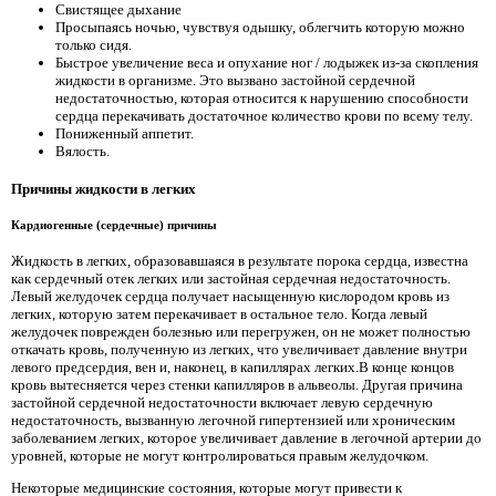
Свистящее дыхание
Просыпаясь ночью, чувствуя одышку, облегчить которую можно
только сидя.
Быстрое увеличение веса и опухание ног / лодыжек из-за скопления
жидкости в организме. Это вызвано застойной сердечной
недостаточностью, которая относится к нарушению способности
сердца перекачивать достаточное количество крови по всему телу.
Пониженный аппетит.
Вялость.
Причины жидкости в легких
Кардиогенные (сердечные) причины
Жидкость в легких, образовавшаяся в результате порока сердца, известна
как сердечный отек легких или застойная сердечная недостаточность.
Левый желудочек сердца получает насыщенную кислородом кровь из
легких, которую затем перекачивает в остальное тело. Когда левый
желудочек поврежден болезнью или перегружен, он не может полностью
откачать кровь, полученную из легких, что увеличивает давление внутри
левого предсердия, вен и, наконец, в капиллярах легких.В конце концов
кровь вытесняется через стенки капилляров в альвеолы. Другая причина
застойной сердечной недостаточности включает левую сердечную
недостаточность, вызванную легочной гипертензией или хроническим
заболеванием легких, которое увеличивает давление в легочной артерии до
уровней, которые не могут контролироваться правым желудочком.
Некоторые медицинские состояния, которые могут привести к