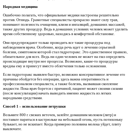
Народная медицина
Ошибочно полагать, что официальные медики настроены решительно
против. Отнюдь. Грамотные специалисты прекрасно знают силу трав,
понимают полезность очищения, клизм и ингаляций, домашних массажей,
также других процедур. Ведь в домашних условиях человек может уделить
время собственному здоровью, находясь в комфортной обстановке.
Они предупреждают только проводить все такие процедуры под
наблюдением врача. Особенно, когда речь идет о лечении серьезной
болезни, симптомом которой стал гидроторакс. Это единственное правило,
обязательное для всех. Ведь ни один человек не может на глаз определить
происходящие внутри нее процессы. Возможно, какие-то процедуры
вредны ему и принесут вместо облегчения только осложнения.
Если гидроторакс выявлен быстро, возможно консервативное лечение его
причины обойдется без операции, здесь важна оперативность и
профессионализм специалиста, а также болезнь, вызвавшая скопление
жидкости. Пока врач борется с причиной, пациент может своими силами
(после консультации) начать выводить именно жидкость из легких
народными средствами.
Способ 1 – использование петрушки
Возьмите 800 г. свежих веточек, залейте домашним молоком (литр) и
поставьте париться в кастрюльке на небольшой огонь, пусть потихоньку
булькает, но не вскипает. Когда примерно половина молока уйдет, плиту
выключите.