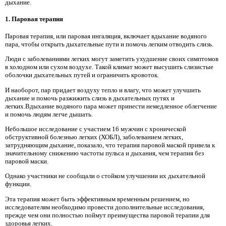
дыхание.
1. Паровая терапия
Паровая терапия, или паровая ингаляция, включает вдыхание водяного
пара, чтобы открыть дыхательные пути и помочь легким отводить слизь.
Люди с заболеваниями легких могут заметить ухудшение своих симптомов
в холодном или сухом воздухе. Такой климат может высушить слизистые
оболочки дыхательных путей и ограничить кровоток.
И наоборот, пар придает воздуху тепло и влагу, что может улучшить
дыхание и помочь разжижить слизь в дыхательных путях и
легких.Вдыхание водяного пара может принести немедленное облегчение
и помочь людям легче дышать.
Небольшое исследование с участием 16 мужчин с хронической
обструктивной болезнью легких (ХОБЛ), заболеванием легких,
затрудняющим дыхание, показало, что терапия паровой маской привела к
значительному снижению частоты пульса и дыхания, чем терапия без
паровой маски.
Однако участники не сообщали о стойком улучшении их дыхательной
функции.
Эта терапия может быть эффективным временным решением, но
исследователям необходимо провести дополнительные исследования,
прежде чем они полностью поймут преимущества паровой терапии для
здоровья легких.