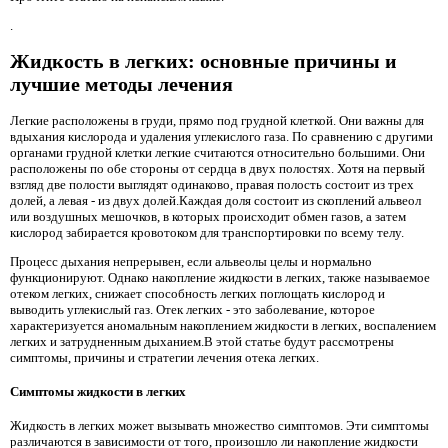
.
Жидкость в легких: основные причины и
лучшие методы лечения
Легкие расположены в груди, прямо под грудной клеткой. Они важны для
вдыхания кислорода и удаления углекислого газа. По сравнению с другими
органами грудной клетки легкие считаются относительно большими. Они
расположены по обе стороны от сердца в двух полостях. Хотя на первый
взгляд две полости выглядят одинаково, правая полость состоит из трех
долей, а левая - из двух долей.Каждая доля состоит из скоплений альвеол
или воздушных мешочков, в которых происходит обмен газов, а затем
кислород забирается кровотоком для транспортировки по всему телу.
Процесс дыхания непрерывен, если альвеолы ​​целы и нормально
функционируют. Однако накопление жидкости в легких, также называемое
отеком легких, снижает способность легких поглощать кислород и
выводить углекислый газ. Отек легких - это заболевание, которое
характеризуется аномальным накоплением жидкости в легких, воспалением
легких и затрудненным дыханием.В этой статье будут рассмотрены
симптомы, причины и стратегии лечения отека легких.
Симптомы жидкости в легких
Жидкость в легких может вызывать множество симптомов. Эти симптомы
различаются в зависимости от того, произошло ли накопление жидкости