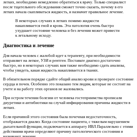
легких, необходимо немедленно обратиться к врачу. Только специалист
после тщательного обследования сможет точно сказать, почему в его
легких начала скапливаться жидкость, и назначит правильное лечение.
В некоторых случаях в легких помимо жидкости
накапливается гной и кровь. Эта патология очень быстро
ухудшает состояние человека и без лечения может привести
к летальному исходу.
Диагностика и лечение
Для начала человек с жалобой идет к терапевту, при необходимости
отправляет на легкое, УЗИ и рентген. Поставьте диагноз достаточно
быстро, но в некоторых случаях вам также необходимо сдать анализы,
чтобы увидеть, какая жидкость накапливается в тканях.
В обязательном порядке сдайте общий анализ крови и проверьте состояние
сердца и почек. Особенно это показано тем людям, которые не состоят на
учете и на работу этих органов не жаловались.
При остром течении болезни от человека гостеприимства прописали
диуретики и антибиотики на случай инфицирования причины жидкости в
легких.
Если причиной этого состояния была почечная недостаточность,
отображается диализ. Когда состояние пациента, с тяжелым нарушением
дыхательной функции, подключается к аппарату ИВЛ.Параллельно с этими
действиями врачи определяют причину патологического состояния и
назначают лечение.