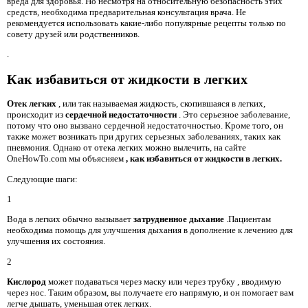
вреда для здоровья. Но несмотря на относительную безопасность этих
средств, необходима предварительная консультация врача. Не
рекомендуется использовать какие-либо популярные рецепты только по
совету друзей или родственников.
.
Как избавиться от жидкости в легких
Отек легких
, или так называемая жидкость, скопившаяся в легких,
происходит из
сердечной недостаточности
. Это серьезное заболевание,
потому что оно вызвано сердечной недостаточностью. Кроме того, он
также может возникать при других серьезных заболеваниях, таких как
пневмония. Однако от отека легких можно вылечить, на сайте
OneHowTo.com мы объясняем
, как избавиться от жидкости в легких.
Следующие шаги:
1
Вода в легких обычно вызывает
затрудненное дыхание
.Пациентам
необходима помощь для улучшения дыхания в дополнение к лечению для
улучшения их состояния.
2
Кислород
может подаваться через маску
или через трубку
, вводимую
через нос. Таким образом, вы получаете его напрямую, и он помогает вам
легче дышать, уменьшая отек легких.