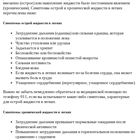
внезапно (острое) или накопление жидкости было постоянным явлением
(хроническим). Симптомы острой и хронической жидкости в легких
перечислены ниже:
Симптомы острой жидкости в легких
Затруднение дыхания (одышка) или сильная одышка, которая
усиливается в положении лежа
Чувство утопления или удушья
Задыхается и хрипит
Беспокойство или беспокойство
Откашливание кровянистой пенистой мокроты
Сильная потливость
Бледная кожа
Если жидкость в легких возникает из-за болезни сердца, она может
вызвать боль в груди
Учащенное сердцебиение (нерегулярное, учащенное сердцебиение)
Важно не забыть немедленно обратиться за медицинской помощью по
телефону 911, если вы испытываете какие-либо симптомы, характерные
для острой жидкости в легких.
Симптомы хронической жидкости в легких
Затруднение дыхания превышает нормальные ожидания после
физической активности
Повышенное затруднение дыхания в горизонтальном положении по
сравнению с сидением