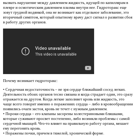
вызвать нарушение между давлением жидкость, идущей по капиллярам в
плевре и осмотическим давлением плазмы внутри нее. Гидроторакс еще
зовут грудной водянкой, она не возникает как отдельное заболевание, это
вторичный симптом, который опытному врачу даст сигнал о развитии сбоя
в работу других органов.
Почему возникает гидроторакс:
• Сердечная недостаточность – не зря сердце ближайший сосед легких.
Деятельность обоих органов тесно связана и когда страдает один, это сразу
отражается на другом. Когда легкие заполняет кровь или жидкость, это
чаще всего говорит именно о поражениях сердца – либо в кровообращении
появились очаги застоя, кровь не течет с нужным давлением.
• Пороки сердца – его клапаны засорены холестериновыми бляшками,
которые суживают просвет постепенно, либо возникли проблемы с самой
сердечной мышцей. Что-то влияет на правильную работу органа, мешает
ему перегонять кровь.
• Поражены почки, причем в тяжелой, хронической форме.