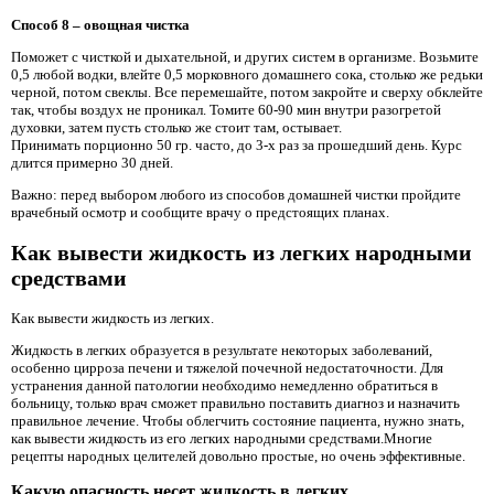
Способ 8 – овощная чистка
Поможет с чисткой и дыхательной, и других систем в организме. Возьмите
0,5 любой водки, влейте 0,5 морковного домашнего сока, столько же редьки
черной, потом свеклы. Все перемешайте, потом закройте и сверху обклейте
так, чтобы воздух не проникал. Томите 60-90 мин внутри разогретой
духовки, затем пусть столько же стоит там, остывает.
Принимать порционно 50 гр. часто, до 3-х раз за прошедший день. Курс
длится примерно 30 дней.
Важно: перед выбором любого из способов домашней чистки пройдите
врачебный осмотр и сообщите врачу о предстоящих планах.
Как вывести жидкость из легких народными
средствами
Как вывести жидкость из легких.
Жидкость в легких образуется в результате некоторых заболеваний,
особенно цирроза печени и тяжелой почечной недостаточности. Для
устранения данной патологии необходимо немедленно обратиться в
больницу, только врач сможет правильно поставить диагноз и назначить
правильное лечение. Чтобы облегчить состояние пациента, нужно знать,
как вывести жидкость из его легких народными средствами.Многие
рецепты народных целителей довольно простые, но очень эффективные.
Какую опасность несет жидкость в легких