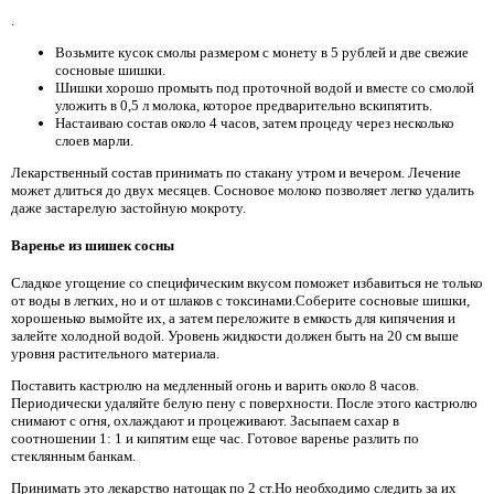
.
Возьмите кусок смолы размером с монету в 5 рублей и две свежие
сосновые шишки.
Шишки хорошо промыть под проточной водой и вместе со смолой
уложить в 0,5 л молока, которое предварительно вскипятить.
Настаиваю состав около 4 часов, затем процеду через несколько
слоев марли.
Лекарственный состав принимать по стакану утром и вечером. Лечение
может длиться до двух месяцев. Сосновое молоко позволяет легко удалить
даже застарелую застойную мокроту.
Варенье из шишек сосны
Сладкое угощение со специфическим вкусом поможет избавиться не только
от воды в легких, но и от шлаков с токсинами.Соберите сосновые шишки,
хорошенько вымойте их, а затем переложите в емкость для кипячения и
залейте холодной водой. Уровень жидкости должен быть на 20 см выше
уровня растительного материала.
Поставить кастрюлю на медленный огонь и варить около 8 часов.
Периодически удаляйте белую пену с поверхности. После этого кастрюлю
снимают с огня, охлаждают и процеживают. Засыпаем сахар в
соотношении 1: 1 и кипятим еще час. Готовое варенье разлить по
стеклянным банкам.
Принимать это лекарство натощак по 2 ст.Но необходимо следить за их