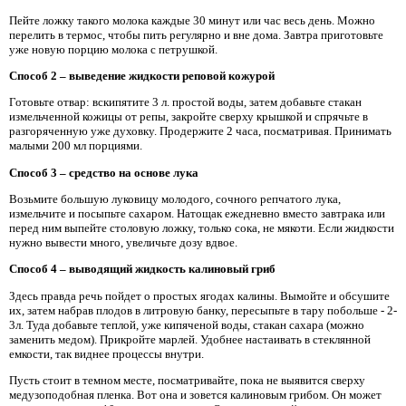
Пейте ложку такого молока каждые 30 минут или час весь день. Можно
перелить в термос, чтобы пить регулярно и вне дома. Завтра приготовьте
уже новую порцию молока с петрушкой.
Способ 2 – выведение жидкости реповой кожурой
Готовьте отвар: вскипятите 3 л. простой воды, затем добавьте стакан
измельченной кожицы от репы, закройте сверху крышкой и спрячьте в
разгоряченную уже духовку. Продержите 2 часа, посматривая. Принимать
малыми 200 мл порциями.
Способ 3 – средство на основе лука
Возьмите большую луковицу молодого, сочного репчатого лука,
измельчите и посыпьте сахаром. Натощак ежедневно вместо завтрака или
перед ним выпейте столовую ложку, только сока, не мякоти. Если жидкости
нужно вывести много, увеличьте дозу вдвое.
Способ 4 – выводящий жидкость калиновый гриб
Здесь правда речь пойдет о простых ягодах калины. Вымойте и обсушите
их, затем набрав плодов в литровую банку, пересыпьте в тару побольше - 2-
3л. Туда добавьте теплой, уже кипяченой воды, стакан сахара (можно
заменить медом). Прикройте марлей. Удобнее настаивать в стеклянной
емкости, так виднее процессы внутри.
Пусть стоит в темном месте, посматривайте, пока не выявится сверху
медузоподобная пленка. Вот она и зовется калиновым грибом. Он может