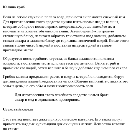
Калина гриб
Если на легкие случайно попала вода, принести ей поможет снежный ком.
Для приготовления этого средства нужно взять спелые ягоды калины,
которые собирают после первых заморозков.Хорошо вымойте их и
высушите на хлопчатобумажной ткани. Затем берем 3-х литровую
стеклянную банку, наливаем обратно три стакана ягод калины, добавляем
стакан сахара и заливаем банку до горлышка кипяченой водой. После этого
завязать шею чистой марлей и поставить на десять дней в темное
прохладное место.
Образуется после грибного сгустка, из банки выливается половина
жидкости, а остальная часть используется для лечения. Выньте гриб и
промойте его водой, затем верните в банку и добавьте еще немного сахара.
Грибок калины продолжает расти, и воду, в которой он находится, берут
для выведения лишней жидкости из легких.Обычно выпивайте стакан этого
зелья в день, но его объем может контролировать врач.
Для изготовления этого лечебного средства нельзя брать
сахар и мед в одинаковых пропорциях.
Сосновый кисель
Этот метод помогает даже при хроническом плеврите. Его также могут
применять заядлые курильщики для очищения легких. Лекарство готовят
по схеме: