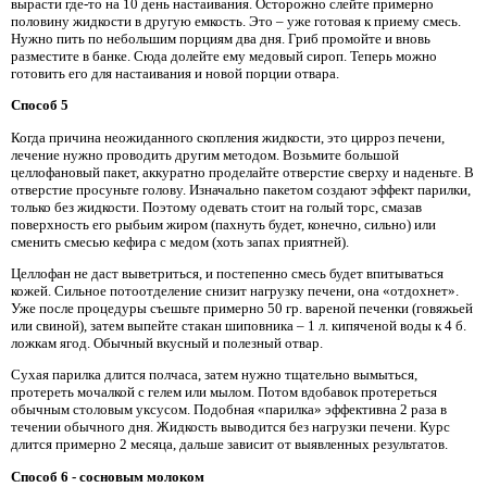
вырасти где-то на 10 день настаивания. Осторожно слейте примерно
половину жидкости в другую емкость. Это – уже готовая к приему смесь.
Нужно пить по небольшим порциям два дня. Гриб промойте и вновь
разместите в банке. Сюда долейте ему медовый сироп. Теперь можно
готовить его для настаивания и новой порции отвара.
Способ 5
Когда причина неожиданного скопления жидкости, это цирроз печени,
лечение нужно проводить другим методом. Возьмите большой
целлофановый пакет, аккуратно проделайте отверстие сверху и наденьте. В
отверстие просуньте голову. Изначально пакетом создают эффект парилки,
только без жидкости. Поэтому одевать стоит на голый торс, смазав
поверхность его рыбьим жиром (пахнуть будет, конечно, сильно) или
сменить смесью кефира с медом (хоть запах приятней).
Целлофан не даст выветриться, и постепенно смесь будет впитываться
кожей. Сильное потоотделение снизит нагрузку печени, она «отдохнет».
Уже после процедуры съешьте примерно 50 гр. вареной печенки (говяжьей
или свиной), затем выпейте стакан шиповника – 1 л. кипяченой воды к 4 б.
ложкам ягод. Обычный вкусный и полезный отвар.
Сухая парилка длится полчаса, затем нужно тщательно вымыться,
протереть мочалкой с гелем или мылом. Потом вдобавок протереться
обычным столовым уксусом. Подобная «парилка» эффективна 2 раза в
течении обычного дня. Жидкость выводится без нагрузки печени. Курс
длится примерно 2 месяца, дальше зависит от выявленных результатов.
Способ 6 - сосновым молоком