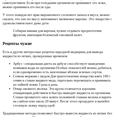
самочувствием. Если при голодании организм не принимает это зелье,
можно принимать его после еды.
У этого повидла нет ярко выраженного соснового запаха и вкуса, можно
сказать, что оно по вкусу напоминает малиновое варенье. Это лекарство с
удовольствием пьют даже дети.
Собирая шишки для варенья, нужно отдавать предпочтение
фруктам, имеющим беловатый смоляной налет.
Рецепты чужие
Есть и другие интересные рецепты народной медицины для вывода
жидкости из легких, проверенные временем:
Арбуз - специальная диета на арбузе способствует выведению
излишков воды из организма.Особых показателей можно добиться,
если одновременно есть запеченные яблоки зеленых сортов.
Семена моркови с медом Для приготовления лекарства взять 100 г
семян и стакан жидкого меда, тщательно перемешать и принимать
по чайной ложке 3 раза в день.
Отвар овсяного молока. Эта крупа отличается хорошим
очищающим действием и быстро выводит жидкость из организма.
Стакан промытого овса залить половиной стакана молока и варить
на слабом огне около 20 минут. После этого процедите и выпейте
столовую ложку перед едой.
Традиционные методы позволяют быстро вывести жидкость из легких без