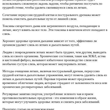
использовать сложенную ладонь ладони, чтобы ритмично постучать по
грудной стенке, чтобы удалить скопившуюся слизь из легких.
Сочетание перкуссии грудной клетки и постурального дренажа может
помочь очистить дыхательные пути от лишней слизи.
Токсины сигаретного дыма или загрязненного воздуха, попадающие в
легкие, могут влиять на все тело. Эти токсины в конечном итоге попадают в
слизь.
Хорошее здоровье органов дыхания зависит от того, эффективно ли
организм удаляет слизь из легких и дыхательных путей.
Людям с повреждением легких может быть труднее, чем другим, выводить
слизь из своего организма. Хронические состояния, такие как ХОБЛ, астма
и кистозный фиброз, вызывают избыточное производство слизи или
необычно густую слизь, которая может закупоривать легкие.
Методы очищения легких, включая постуральный дренаж, перкуссию
грудной клетки и дыхательные упражнения, могут помочь удалить слизь из
легких и дыхательных путей. Паровая терапия может предложить
временное облегчение людям, которые страдают от заложенности носа или
хронических респираторных заболеваний.
Регулярные занятия спортом, употребление зеленого чая и прием
противовоспалительных продуктов - это изменения в образе жизни,
которые могут улучшить здоровье легких и снизить риск заболеваний.
Прочтите статью на испанском языке.