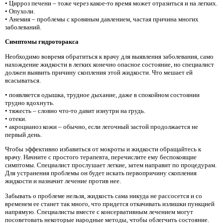
• Цирроз печени – тоже через какое-то время может отразиться и на легких.
• Опухоли.
• Анемия – проблемы с кровяным давлением, частая причина многих
заболеваний.
Симптомы гидроторакса
Необходимо вовремя обратиться к врачу для выявления заболевания, само
нахождение жидкости в легких конечно опасное состояние, но специалист
должен выявить причину скопления этой жидкости. Что мешает ей
всасываться.
• появляется одышка, трудное дыхание, даже в спокойном состоянии
трудно вдохнуть.
• тяжесть – словно что-то давит изнутри на грудь.
• отеки.
• акроцианоз кожи – обычно, если легочный застой продолжается не
первый день.
Чтобы эффективно избавиться от мокроты и жидкости обращайтесь к
врачу. Начните с простого терапевта, перечислите ему беспокоящие
симптомы. Специалист прослушает легкие, затем направит по процедурам.
Для устранения проблемы он будет искать первопричину скопления
жидкости и назначит лечение против нее.
Забывать о проблеме нельзя, жидкость сама никуда не рассосется и со
временем ее станет так много, что придется откачивать излишки пункцией
напрямую. Специалисты вместе с консервативным лечением могут
посоветовать некоторые народные методы, чтобы облегчить состояние.