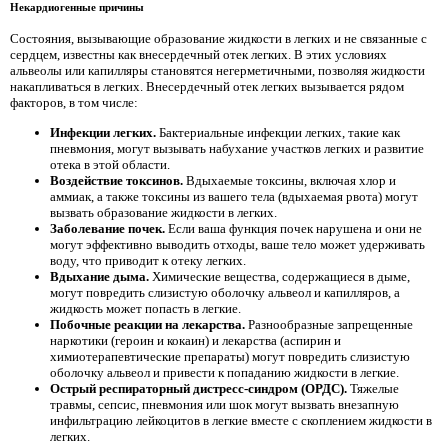
Некардиогенные причины
Состояния, вызывающие образование жидкости в легких и не связанные с
сердцем, известны как внесердечный отек легких. В этих условиях
альвеолы ​​или капилляры становятся негерметичными, позволяя жидкости
накапливаться в легких. Внесердечный отек легких вызывается рядом
факторов, в том числе:
Инфекции легких.
Бактериальные инфекции легких, такие как
пневмония, могут вызывать набухание участков легких и развитие
отека в этой области.
Воздействие токсинов.
Вдыхаемые токсины, включая хлор и
аммиак, а также токсины из вашего тела (вдыхаемая рвота) могут
вызвать образование жидкости в легких.
Заболевание почек.
Если ваша функция почек нарушена и они не
могут эффективно выводить отходы, ваше тело может удерживать
воду, что приводит к отеку легких.
Вдыхание дыма.
Химические вещества, содержащиеся в дыме,
могут повредить слизистую оболочку альвеол и капилляров, а
жидкость может попасть в легкие.
Побочные реакции на лекарства.
Разнообразные запрещенные
наркотики (героин и кокаин) и лекарства (аспирин и
химиотерапевтические препараты) могут повредить слизистую
оболочку альвеол и привести к попаданию жидкости в легкие.
Острый респираторный дистресс-синдром (ОРДС).
Тяжелые
травмы, сепсис, пневмония или шок могут вызвать внезапную
инфильтрацию лейкоцитов в легкие вместе с скоплением жидкости в
легких.