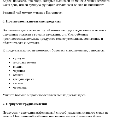
Корее, показало, что люди, которые выпивали не менее 2 чашек зеленого
чая в день, имели лучшую функцию легких, чем те, кто не пил ничего.
Зеленый чай можно купить в Интернете.
6. Противовоспалительные продукты
Воспаление дыхательных путей может затруднить дыхание и вызвать
ощущение тяжести в груди и заложенности.Употребление
противовоспалительных продуктов может уменьшить воспаление и
облегчить эти симптомы.
К продуктам, которые помогают бороться с воспалением, относятся:
куркума
листовая зелень
вишня
черника
оливки
грецкие орехи
фасоль
чечевица
Узнайте больше о противовоспалительных диетах здесь.
7. Перкуссия грудной клетки
Перкуссия - еще один эффективный способ удаления излишков слизи из
легких.Медицинский работник или респираторный терапевт будет