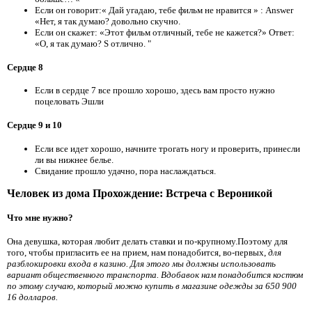
Если он говорит:« Дай угадаю, тебе фильм не нравится » : Answer
«Нет, я так думаю? довольно скучно.
Если он скажет: «Этот фильм отличный, тебе не кажется?» Ответ:
«О, я так думаю? S отлично. "
Сердце 8
Если в сердце 7 все прошло хорошо, здесь вам просто нужно
поцеловать Эшли
Сердце 9 и 10
Если все идет хорошо, начните трогать ногу и проверить, принесли
ли вы нижнее белье.
Свидание прошло удачно, пора наслаждаться.
Человек из дома Прохождение: Встреча с Вероникой
Что мне нужно?
Она девушка, которая любит делать ставки и по-крупному.Поэтому для
того, чтобы пригласить ее на прием, нам понадобится, во-первых,
для
разблокировки входа в казино. Для этого мы должны использовать
вариант общественного транспорта. Вдобавок нам понадобится костюм
по этому случаю, который можно купить в магазине одежды за 650 900
16 долларов.