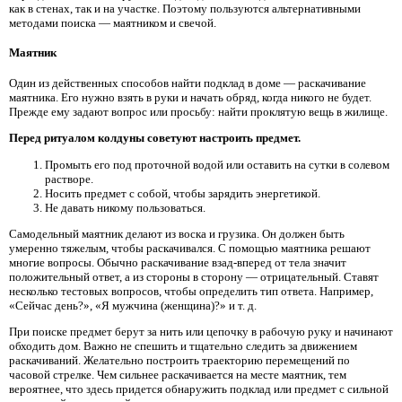
как в стенах, так и на участке. Поэтому пользуются альтернативными
методами поиска — маятником и свечой.
Маятник
Один из действенных способов найти подклад в доме — раскачивание
маятника. Его нужно взять в руки и начать обряд, когда никого не будет.
Прежде ему задают вопрос или просьбу: найти проклятую вещь в жилище.
Перед ритуалом колдуны советуют настроить предмет.
Промыть его под проточной водой или оставить на сутки в солевом
растворе.
Носить предмет с собой, чтобы зарядить энергетикой.
Не давать никому пользоваться.
Самодельный маятник делают из воска и грузика. Он должен быть
умеренно тяжелым, чтобы раскачивался. С помощью маятника решают
многие вопросы. Обычно раскачивание взад-вперед от тела значит
положительный ответ, а из стороны в сторону — отрицательный. Ставят
несколько тестовых вопросов, чтобы определить тип ответа. Например,
«Сейчас день?», «Я мужчина (женщина)?» и т. д.
При поиске предмет берут за нить или цепочку в рабочую руку и начинают
обходить дом. Важно не спешить и тщательно следить за движением
раскачиваний. Желательно построить траекторию перемещений по
часовой стрелке. Чем сильнее раскачивается на месте маятник, тем
вероятнее, что здесь придется обнаружить подклад или предмет с сильной