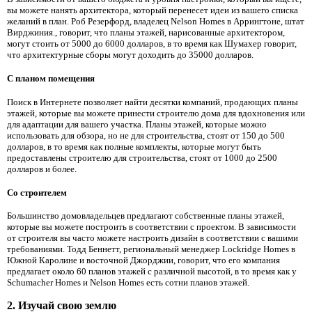
вы можете нанять архитектора, который перенесет идеи из вашего списка
желаний в план. Роб Резерфорд, владелец Nelson Homes в Аррингтоне, штат
Вирджиния., говорит, что планы этажей, нарисованные архитектором,
могут стоить от 5000 до 6000 долларов, в то время как Шумахер говорит,
что архитектурные сборы могут доходить до 35000 долларов.
С планом помещения
Поиск в Интернете позволяет найти десятки компаний, продающих планы
этажей, которые вы можете принести строителю дома для вдохновения или
для адаптации для вашего участка. Планы этажей, которые можно
использовать для обзора, но не для строительства, стоят от 150 до 500
долларов, в то время как полные комплекты, которые могут быть
предоставлены строителю для строительства, стоят от 1000 до 2500
долларов и более.
Со строителем
Большинство домовладельцев предлагают собственные планы этажей,
которые вы можете построить в соответствии с проектом. В зависимости
от строителя вы часто можете настроить дизайн в соответствии с вашими
требованиями. Тодд Беннетт, региональный менеджер Lockridge Homes в
Южной Каролине и восточной Джорджии, говорит, что его компания
предлагает около 60 планов этажей с различной высотой, в то время как у
Schumacher Homes и Nelson Homes есть сотни планов этажей.
2. Изучай свою землю