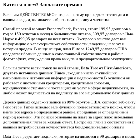
Катится в нем? Заплатите премию
Если вам ДЕЙСТВИТЕЛЬНО интересно, кому принадлежит этот дом и
вашим соседям, вы можете выбрать план премиум-членства.
Самый простой вариант PropertyShark, Express, стоит 199,95 долларов в
год за 150 отчетов в месяц в большинстве штатов, 399,95 долларов в Нью-
Йорке и 499,95 долларов во всех штатах. Экспресс-членство дает вам
информацию о характеристиках собственности, владении, налогах и
истории продаж. В конце концов, план Elite за 1249,95 долларов США
предлагает больше данных о сопоставимой собственности в районе,
фотографиях, отчуждении права выкупа и предварительном отчуждении.
Если вы хотите вести поиск по всей стране,
Data Tree от First American,
другого источника данных Times
, входит в число крупнейших
национальных источников информации о недвижимости.В основном он
работает с ипотечными кредиторами, кредитными союзами,
юридическими фирмами и поставщиками услуг в сфере недвижимости, но
любой может подписаться на подписку на его национальную базу данных.
Дерево данных содержит записи из 99% округов США, согласно веб-сайту.
Репортеры Times использовали функцию пользовательского поиска, чтобы
найти все адреса в определенном районе, проданные за определенный
период времени. Эти поиски основаны на плате за адрес плюс небольшая
дополнительная плата за каждый отчет. Настройка плана в соответствии с
вашими потребностями осуществляется без дополнительной оплаты.
Data Tree предлагает подписки, которые начинаются с 99 долларов в месяц