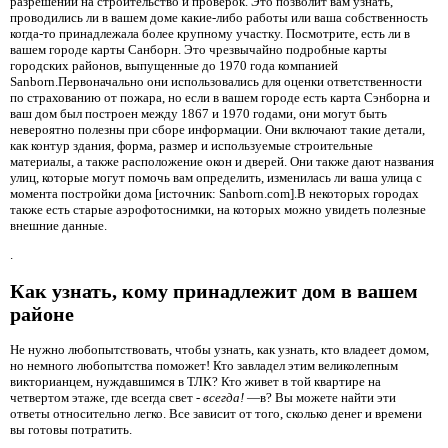
разрешений на строительство и проверок. Это позволит вам узнать,
проводились ли в вашем доме какие-либо работы или ваша собственность
когда-то принадлежала более крупному участку. Посмотрите, есть ли в
вашем городе карты Санборн. Это чрезвычайно подробные карты
городских районов, выпущенные до 1970 года компанией
Sanborn.Первоначально они использовались для оценки ответственности
по страхованию от пожара, но если в вашем городе есть карта Сэнборна и
ваш дом был построен между 1867 и 1970 годами, они могут быть
невероятно полезны при сборе информации. Они включают такие детали,
как контур здания, форма, размер и используемые строительные
материалы, а также расположение окон и дверей. Они также дают названия
улиц, которые могут помочь вам определить, изменилась ли ваша улица с
момента постройки дома [источник: Sanborn.com].В некоторых городах
также есть старые аэрофотоснимки, на которых можно увидеть полезные
внешние данные.
.
Как узнать, кому принадлежит дом в вашем
районе
Не нужно любопытствовать, чтобы узнать, как узнать, кто владеет домом,
но немного любопытства поможет! Кто завладел этим великолепным
викторианцем, нуждавшимся в ТЛК? Кто живет в той квартире на
четвертом этаже, где всегда свет -
всегда!
—в? Вы можете найти эти
ответы относительно легко. Все зависит от того, сколько денег и времени
вы готовы потратить.