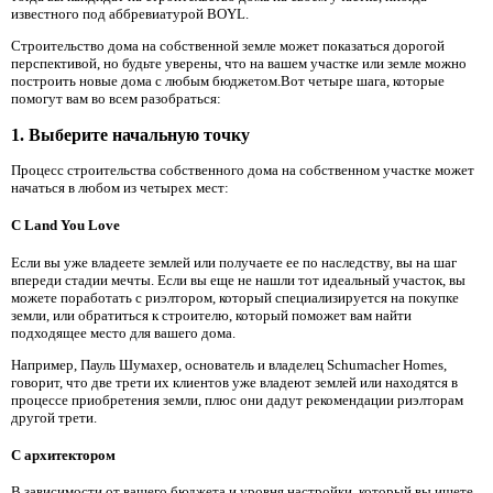
известного под аббревиатурой BOYL.
Строительство дома на собственной земле может показаться дорогой
перспективой, но будьте уверены, что на вашем участке или земле можно
построить новые дома с любым бюджетом.Вот четыре шага, которые
помогут вам во всем разобраться:
1. Выберите начальную точку
Процесс строительства собственного дома на собственном участке может
начаться в любом из четырех мест:
С Land You Love
Если вы уже владеете землей или получаете ее по наследству, вы на шаг
впереди стадии мечты. Если вы еще не нашли тот идеальный участок, вы
можете поработать с риэлтором, который специализируется на покупке
земли, или обратиться к строителю, который поможет вам найти
подходящее место для вашего дома.
Например, Пауль Шумахер, основатель и владелец Schumacher Homes,
говорит, что две трети их клиентов уже владеют землей или находятся в
процессе приобретения земли, плюс они дадут рекомендации риэлторам
другой трети.
С архитектором
В зависимости от вашего бюджета и уровня настройки, который вы ищете,