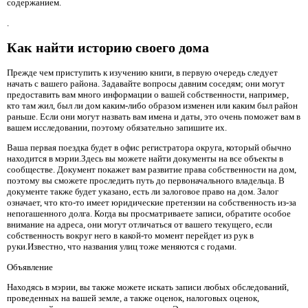
содержанием.
.
Как найти историю своего дома
Прежде чем приступить к изучению книги, в первую очередь следует
начать с вашего района. Задавайте вопросы давним соседям; они могут
предоставить вам много информации о вашей собственности, например,
кто там жил, был ли дом каким-либо образом изменен или каким был район
раньше. Если они могут назвать вам имена и даты, это очень поможет вам в
вашем исследовании, поэтому обязательно запишите их.
Ваша первая поездка будет в офис регистратора округа, который обычно
находится в мэрии.Здесь вы можете найти документы на все объекты в
сообществе. Документ покажет вам развитие права собственности на дом,
поэтому вы сможете проследить путь до первоначального владельца. В
документе также будет указано, есть ли залоговое право на дом. Залог
означает, что кто-то имеет юридические претензии на собственность из-за
непогашенного долга. Когда вы просматриваете записи, обратите особое
внимание на адреса, они могут отличаться от вашего текущего, если
собственность вокруг него в какой-то момент перейдет из рук в
руки.Известно, что названия улиц тоже меняются с годами.
Объявление
Находясь в мэрии, вы также можете искать записи любых обследований,
проведенных на вашей земле, а также оценок, налоговых оценок,