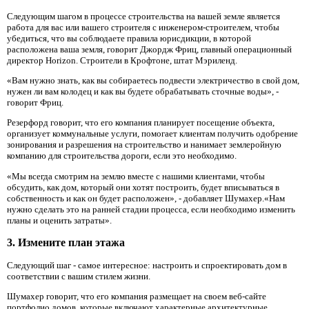
Следующим шагом в процессе строительства на вашей земле является
работа для вас или вашего строителя с инженером-строителем, чтобы
убедиться, что вы соблюдаете правила юрисдикции, в которой
расположена ваша земля, говорит Джордж Фриц, главный операционный
директор Horizon. Строители в Крофтоне, штат Мэриленд.
«Вам нужно знать, как вы собираетесь подвести электричество в свой дом,
нужен ли вам колодец и как вы будете обрабатывать сточные воды», -
говорит Фриц.
Резерфорд говорит, что его компания планирует посещение объекта,
организует коммунальные услуги, помогает клиентам получить одобрение
зонирования и разрешения на строительство и нанимает землеройную
компанию для строительства дороги, если это необходимо.
«Мы всегда смотрим на землю вместе с нашими клиентами, чтобы
обсудить, как дом, который они хотят построить, будет вписываться в
собственность и как он будет расположен», - добавляет Шумахер.«Нам
нужно сделать это на ранней стадии процесса, если необходимо изменить
планы и оценить затраты».
3. Измените план этажа
Следующий шаг - самое интересное: настроить и спроектировать дом в
соответствии с вашим стилем жизни.
Шумахер говорит, что его компания размещает на своем веб-сайте
портфолио домов, которые включают характерные архитектурные