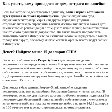
Как узнать, кому принадлежит дом, не тратя ни копейки
Если вы настроены действовать в одиночку,
вашей первой остановкой
будет филиал местного правительства
: здание окружного суда,
окружной регистратор, мэрия или другой город или уездный
отдел.Библиотекарь-справочник в вашей местной библиотеке может дать
вам некоторые рекомендации о том, у кого какие записи; библиотеки также
имеют много публичных документов. Вы также можете попробовать
выполнить поиск в Интернете по «записям налога на имущество» в вашем
городе или округе, поскольку многие местные органы власти ведут записи
в Интернете.
Денег? Найдите менее 15 долларов США
Вы можете обратиться к
PropertyShark
для получения данных о
недвижимости за определенную плату. Инструмент поиска собственности
исследовательской компании найдет по заданному адресу отчет с обзором
собственности, записями о собственности, актами, налоговыми залогами и
т. Д.Первоначально инструмент был запущен для Нью-Йорка, но сейчас он
охватывает 15 штатов.
Для поиска в базе данных PropertyShark записей о владении
недвижимостью вам понадобится бесплатная базовая учетная запись. (В
некоторых регионах для полного доступа требуется платная подписка.) Вы
получите один бесплатный поиск записей о собственности с членством, а
затем можете выбрать покупку отчетов по выбору по цене 14,95 долларов
за 100 отчетов или зарегистрироваться для премиум-членства.