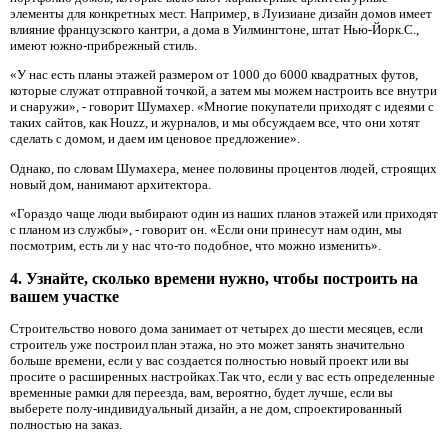
элементы для конкретных мест. Например, в Луизиане дизайн домов имеет
влияние французского кантри, а дома в Уилмингтоне, штат Нью-Йорк.С.,
имеют южно-прибрежный стиль.
«У нас есть планы этажей размером от 1000 до 6000 квадратных футов,
которые служат отправной точкой, а затем мы можем настроить все внутри
и снаружи», - говорит Шумахер. «Многие покупатели приходят с идеями с
таких сайтов, как Houzz, и журналов, и мы обсуждаем все, что они хотят
сделать с домом, и даем им ценовое предложение».
Однако, по словам Шумахера, менее половины процентов людей, строящих
новый дом, нанимают архитектора.
«Гораздо чаще люди выбирают один из наших планов этажей или приходят
с планом из службы», - говорит он. «Если они принесут нам один, мы
посмотрим, есть ли у нас что-то подобное, что можно изменить».
4. Узнайте, сколько времени нужно, чтобы построить на
вашем участке
Строительство нового дома занимает от четырех до шести месяцев, если
строитель уже построил план этажа, но это может занять значительно
больше времени, если у вас создается полностью новый проект или вы
просите о расширенных настройках.Так что, если у вас есть определенные
временные рамки для переезда, вам, вероятно, будет лучше, если вы
выберете полу-индивидуальный дизайн, а не дом, спроектированный
полностью на заказ.