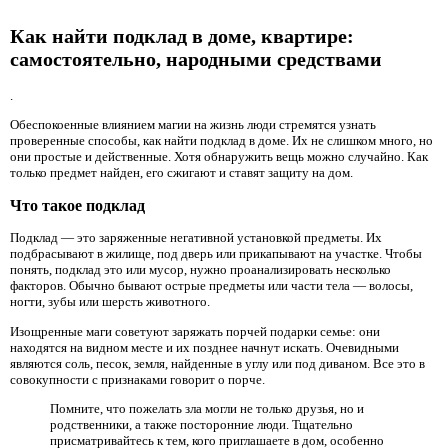
Как найти подклад в доме, квартире:
самостоятельно, народными средствами
.
Обеспокоенные влиянием магии на жизнь люди стремятся узнать
проверенные способы, как найти подклад в доме. Их не слишком много, но
они простые и действенные. Хотя обнаружить вещь можно случайно. Как
только предмет найден, его сжигают и ставят защиту на дом.
Что такое подклад
Подклад — это заряженные негативной установкой предметы. Их
подбрасывают в жилище, под дверь или прикапывают на участке. Чтобы
понять, подклад это или мусор, нужно проанализировать несколько
факторов. Обычно бывают острые предметы или части тела — волосы,
ногти, зубы или шерсть животного.
Изощренные маги советуют заряжать порчей подарки семье: они
находятся на видном месте и их позднее начнут искать. Очевидными
являются соль, песок, земля, найденные в углу или под диваном. Все это в
совокупности с признаками говорит о порче.
Помните, что пожелать зла могли не только друзья, но и
родственники, а также посторонние люди. Тщательно
присматривайтесь к тем, кого приглашаете в дом, особенно