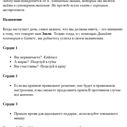
Ashley
нам понадобится
50 $
,
плюшевый мишка, который мы можем
найти в сувенирном магазине. Но прежде всего ехать с хорошим
настроением
.
Назначение
Когда наступает день, самое важное, что мы должны иметь, - это внимание
к тому, что говорит нам
Эшли
. Только тогда, и с помощью
Давайте
поговорим о Gamers
, вы добьетесь успеха в своем назначении.
Сердце 1
Вы нервничаете? -Embrace
А жарко? -Поцелуй в губы
Вы счастливы? -Поцелуй в щеку
Сердце 2
Если вы приняли правильное решение, оно будет в правильном
настроении, и вы сможете продолжить прием.В противном случае
все кончено.
Сердце 3
Пришло время для идеального подарка
, используйте плюшевого
мишку