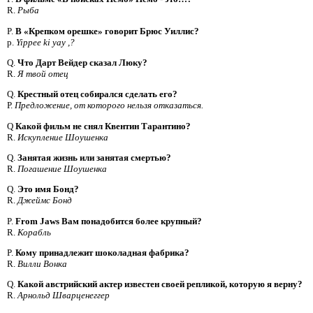
R.
Рыба
P.
В «Крепком орешке» говорит Брюс Уиллис?
р.
Yippee ki yay ,?
Q.
Что Дарт Вейдер сказал Люку?
R.
Я твой отец
Q.
Крестный отец собирался сделать его?
Р.
Предложение, от которого нельзя отказаться.
Q
Какой фильм не снял Квентин Тарантино?
R.
Искупление Шоушенка
Q.
Занятая жизнь или занятая смертью?
R.
Погашение Шоушенка
Q.
Это имя Бонд?
R.
Джеймс Бонд
P.
From Jaws Вам понадобится более крупный?
R.
Корабль
P.
Кому принадлежит шоколадная фабрика?
R.
Вилли Вонка
Q.
Какой австрийский актер известен своей репликой, которую я верну?
R.
Арнольд Шварценеггер