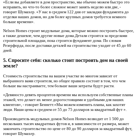
«Если вы добавляете в дом пространство, мы обычно можем быстро это
исправить, но что-то более сложное может занять неделю или две, -
говорит Шумахер. «У нас в среднем 122 дня от закладки фундамента до
отделки наших домов, но для более крупных домов требуется немного
больше времени».
Nelson Homes строит модульные дома, которые можно построить быстрее,
а также дешевле, чем другие новые дома.Детали строятся за пределами
строительной площадки, пока строится фундамент дома. По словам
Резерфорда, после доставки деталей на строительство уходит от 45 до 60
дней.
5. Спросите себя: сколько стоит построить дом на своей
земле?
Стоимость строительства на вашем участке во многом зависит от
выбранного вами строителя, но общее правило состоит в том, что чем
больше вы настраиваете, тем больше ваши затраты будут расти.
«Девяносто девять процентов времени мы используем собственные планы
этажей, что делает их менее дорогостоящими и удобными для наших
клиентов», - говорит Беннетт.«Мы можем изменить планы, как захотят
люди. Наши цены в среднем от 55 до 75 долларов за квадратный фут ».
Производитель модульных домов Nelson Homes возводит от 1 500 до
нескольких тысяч квадратных футов и, в зависимости от размера, может
закончить строительство по цене от 80 до 90 долларов за квадратный фут,
говорит Шумахер.