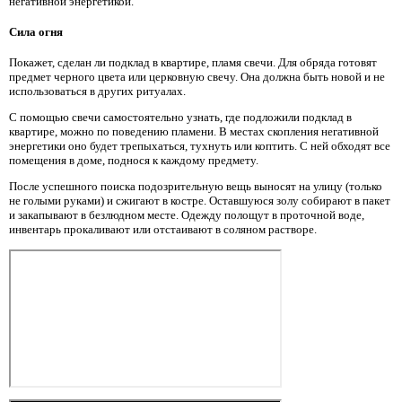
негативной энергетикой.
Сила огня
Покажет, сделан ли подклад в квартире, пламя свечи. Для обряда готовят
предмет черного цвета или церковную свечу. Она должна быть новой и не
использоваться в других ритуалах.
С помощью свечи самостоятельно узнать, где подложили подклад в
квартире, можно по поведению пламени. В местах скопления негативной
энергетики оно будет трепыхаться, тухнуть или коптить. С ней обходят все
помещения в доме, поднося к каждому предмету.
После успешного поиска подозрительную вещь выносят на улицу (только
не голыми руками) и сжигают в костре. Оставшуюся золу собирают в пакет
и закапывают в безлюдном месте. Одежду полощут в проточной воде,
инвентарь прокаливают или отстаивают в соляном растворе.