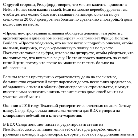
С другой стороны, Резерфорд говорит, что многие клиенты приносят в
Nelson Homes свои планы этажей. Если их можно переоборудовать так,
чтобы детали можно было изготавливать на заводе, клиенты могут
сэкономить 20 000 долларов или больше по сравнению с постройкой дома
полностью на месте.
«Проектно-строительная компания обойдется дешевле, чем работа с
архитектором и дизайнером интерьеров», - напоминает Фриц о Horizon
Builders. «Просто убедитесь, что вы все четко и подробно описали, чтобы
вы знали, например, какую керамическую плитку вы получаете.
Посмотрите также на цифры, которые вы цитируете, чтобы убедиться, что
вы понимаете, что включено в цену. Не стоит просто покупать по самой
низкой цене, потому что позже вы можете потратить больше на
обновление ».
Если вы готовы приступить к строительству дома на своей земле,
большинство строителей могут порекомендовать нескольких кредиторов,
обладающих опытом в области финансирования строительства, и могут
вместе с вами воплотить в жизнь строительство дома своей мечты на
участке вашей мечты.
Окончив в 2016 году Техасский университет со степенью по английскому
языку, Санда Браун стала писателем контента для BDX с упором на
копирование веб-сайтов и контент-маркетинг.
В BDX Санда помогает писать и редактировать статьи на
NewHomeSource.com, пишет копии веб-сайтов для разработчиков и
руководит командой фрилансеров, которые работают над дополнительным