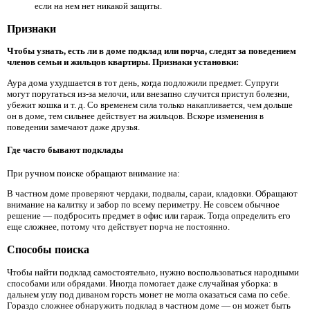
если на нем нет никакой защиты.
Признаки
Чтобы узнать, есть ли в доме подклад или порча, следят за поведением
членов семьи и жильцов квартиры. Признаки установки:
Аура дома ухудшается в тот день, когда подложили предмет. Супруги
могут поругаться из-за мелочи, или внезапно случится приступ болезни,
убежит кошка и т. д. Со временем сила только накапливается, чем дольше
он в доме, тем сильнее действует на жильцов. Вскоре изменения в
поведении замечают даже друзья.
Где часто бывают подклады
При ручном поиске обращают внимание на:
В частном доме проверяют чердаки, подвалы, сараи, кладовки. Обращают
внимание на калитку и забор по всему периметру. Не совсем обычное
решение — подбросить предмет в офис или гараж. Тогда определить его
еще сложнее, потому что действует порча не постоянно.
Способы поиска
Чтобы найти подклад самостоятельно, нужно воспользоваться народными
способами или обрядами. Иногда помогает даже случайная уборка: в
дальнем углу под диваном горсть монет не могла оказаться сама по себе.
Гораздо сложнее обнаружить подклад в частном доме — он может быть