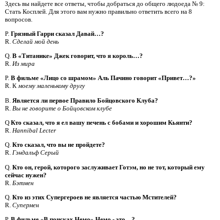
Здесь вы найдете все ответы, чтобы добраться до общего людоеда № 9:
Стать Косплей. Для этого вам нужно правильно ответить всего на 8
вопросов.
P.
Грязный Гарри сказал Давай…?
R.
Сделай мой день
Q.
В «Титанике» Джек говорит, что я король…?
R.
Из мира
P.
В фильме «Лицо со шрамом» Аль Пачино говорит «Привет…?»
R. К
моему маленькому другу
В.
Является ли первое Правило Бойцовского Клуба?
R.
Вы не говорите о Бойцовском клубе
Q
Кто сказал, что я ел вашу печень с бобами и хорошим Кьянти?
R.
Hannibal Lecter
Q.
Кто сказал, что вы не пройдете?
R.
Гэндальф Серый
Q.
Кто он, герой, которого заслуживает Готэм, но не тот, который ему
сейчас нужен?
R.
Бэтмен
Q.
Кто из этих Супергероев не является частью Мстителей?
R.
Супермен
P.
В фильме «В поисках Немо» Немо - это…?