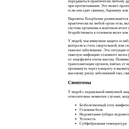
передаваться практически любому др
при проглатывании. Это может произо
если они едят свинину, баранину или
Паразиты
Toxoplasma
размножаются 
практически на любой орган тела, в
система организма в конечном итоге
бездействовать в головном мозге или 
У людей, чья иммунная защита ослаб
контроля и стать смертельной, или 
тяжелое заболевание .Эта ситуация 
тяжелую инфекцию головного мозга (
от энцефалита очень высока. Помимо
трансплантации органов, взятых от 
проникнуть через плаценту и вызва
высокому риску заболеваний глаз, св
Симптомы
У людей с нормальной иммунной защи
относительно немногих случаях, ког
Безболезненный отек лимфати
Головная боль
Недомогание (общее недомог
Усталость
Субфебрильная температура