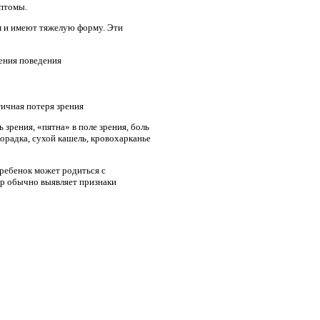
мптомы.
м и имеют тяжелую форму. Эти
ения поведения
тичная потеря зрения
 зрения, «пятна» в поле зрения, боль
хорадка, сухой кашель, кровохарканье
 ребенок может родиться с
р обычно выявляет признаки