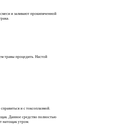
й смеси и заливают прокипяченной
трака.
тем травы процедить. Настой
 справиться и с токсоплазмой.
ощак. Данное средство полностью
т натощак утром.