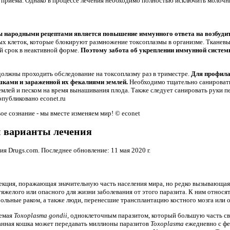
 приема. Однако в процессе лечения необходимо полностью исключить молоч
 народными рецептами является повышение иммунного ответа на возбуди
х клеток, которые блокируют размножение токсоплазмы в организме. Тканевы
й срок в неактивной форме.
Поэтому забота об укреплении иммунной систем
жны проходить обследование на токсоплазму раз в триместре.
Для профила
шками и зараженной их фекалиями землей.
Необходимо тщательно санировать 
емлей и песком на время вынашивания плода. Также следует санировать руки 
опубликовано econet.ru
вое сознание - мы вместе изменяем мир! © econet
 варианты лечения
я Drugs.com. Последнее обновление: 11 мая 2020 г.
фекция, поражающая значительную часть населения мира, но редко вызывающая
яжелого или опасного для жизни заболевания от этого паразита. К ним относ
льные раком, а также люди, перенесшие трансплантацию костного мозга или о
аемая
Toxoplasma gondii,
одноклеточным паразитом, который большую часть св
анная кошка может передавать миллионы паразитов
Toxoplasma
ежедневно с фе