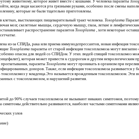
угому животному, которое живет вместе с кошками. У человека паразиты
Toxo
йти, когда люди касаются рта грязными руками, особенно после смены наполни
 оленину, которые не были тщательно приготовлены.
в клетках, выстилающих пищеварительный тракт человека.
Toxoplasma
Парази
ключая мозг, скелетные мышцы, сердечную мышцу, глаза, легкие и лимфатическ
 останавливает распространение паразитов
Toxoplasma
, хотя некоторые остав
сетчатке.
лена из-за СПИДа, рака или приема иммунодепрессантов, новая инфекция токс
спящие
Toxoplasma
паразиты от старой инфекции токсоплазмоза могут внезапно 
особенно опасна для людей со СПИДом. У этих людей спящий токсоплазмоз мож
энцефалит), которая может привести к судорогам и другим неврологическим пр
 проглатывания, паразиты
Toxoplasma
могут проникать в организм при перели
инфицированных доноров. Также, если инфекция токсоплазмоза развивается у
ть токсоплазмоз у младенца.Это называется врожденным токсоплазмозом. Эти
язанных с токсоплазмозом, и нарушений развития.
той до 90% случаев токсоплазмоза не вызывают никаких симптомов, поэтому 
да симптомы действительно развиваются, наиболее частыми симптомами являю
ческих узлов
ание)