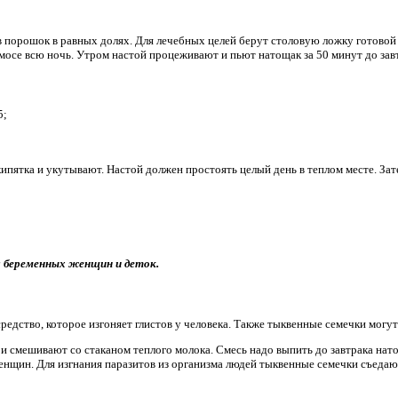
 в порошок в равных долях. Для лечебных целей берут столовую ложку готово
рмосе всю ночь. Утром настой процеживают и пьют натощак за 50 минут до зав
5;
ипятка и укутывают. Настой должен простоять целый день в теплом месте. За
 беременных женщин и деток.
едство, которое изгоняет глистов у человека. Также тыквенные семечки могут
и смешивают со стаканом теплого молока. Смесь надо выпить до завтрака нат
енщин. Для изгнания паразитов из организма людей тыквенные семечки съедаю