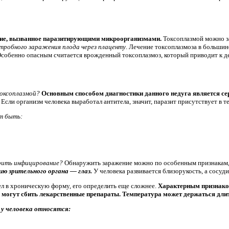
ние, вызванное паразитирующими микроорганизмами.
Токсоплазмой можно з
утробного заражения плода через плаценту
. Лечение токсоплазмоза в большин
Особенно опасным считается врожденный токсоплазмоз, который приводит к д
токсоплазмой?
Основным способом диагностики данного недуга является се
Если организм человека выработал антитела, значит, паразит присутствует в те
т быть:
рить инфицирование?
Обнаружить заражение можно по особенным признакам,
ию зрительного органа — глаз.
У человека развивается близорукость, а сосуди
ел в хроническую форму, его определить еще сложнее.
Характерным признако
е могут сбить лекарственные препараты. Температура может держаться дли
 у человека относятся: