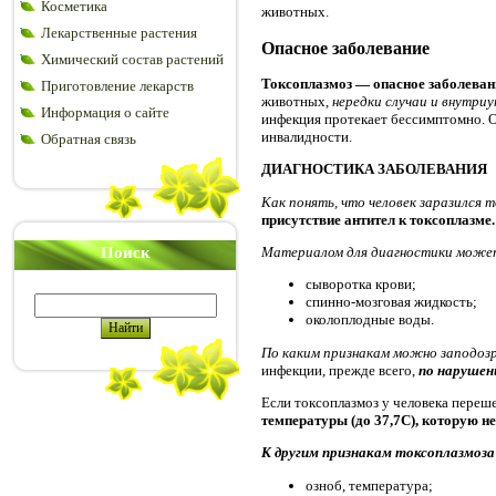
Косметика
животных.
Лекарственные растения
Опасное заболевание
Химический состав растений
Токсоплазмоз — опасное заболева
Приготовление лекарств
животных,
нередки случаи и внутри
Информация о сайте
инфекция протекает бессимптомно. 
инвалидности.
Обратная связь
ДИАГНОСТИКА ЗАБОЛЕВАНИЯ
Как понять, что человек заразился 
присутствие антител к токсоплазме.
Поиск
Материалом для диагностики може
сыворотка крови;
спинно-мозговая жидкость;
околоплодные воды.
По каким признакам можно заподоз
инфекции, прежде всего,
по нарушен
Если токсоплазмоз у человека переш
температуры (до 37,7С), которую н
К другим признакам токсоплазмоза
озноб, температура;