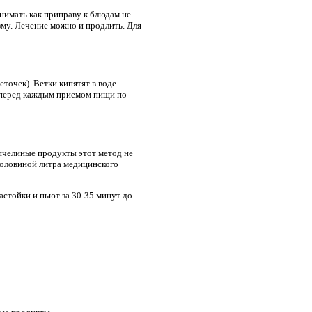
нимать как приправу к блюдам не
зму. Лечение можно и продлить. Для
точек). Ветки кипятят в воде
 перед каждым приемом пищи по
 пчелиные продукты этот метод не
половиной литра медицинского
астойки и пьют за 30-35 минут до