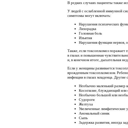
В редких случаях пациенты также ис
У людей с ослабленной иммунной си
симптомы могут включать:
Нарушения психических функц
Лихорадка
Головная боль
Изъятия
Нарушения функции нервов, ос
Также, если токсоплазмоз поражает г
в глазах и повышенная чувствительно
и, в конечном итоге, дыхательная не
Если у женщины развивается токсопл
врожденным токсоплазмозом. Ребено
инфекции в глазах младенца. Другие
Необычно маленький размер 
Косоглазие, блуждающий или с
Необычно большой или необы
Судороги
Желтуха
Увеличенные лимфатические 
Аномальный синяк
Сыпь
Задержка развития, иногда за