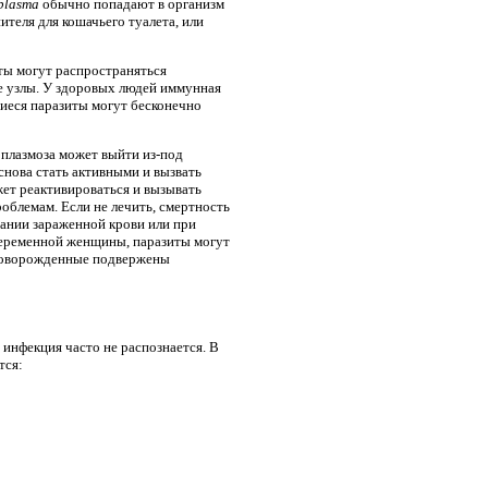
plasma
обычно попадают в организм
теля для кошачьего туалета, или
ты могут распространяться
ие узлы. У здоровых людей иммунная
шиеся паразиты могут бесконечно
оплазмоза может выйти из-под
снова стать активными и вызвать
ет реактивироваться и вызывать
облемам. Если не лечить, смертность
вании зараженной крови или при
 беременной женщины, паразиты могут
 новорожденные подвержены
инфекция часто не распознается. В
тся: