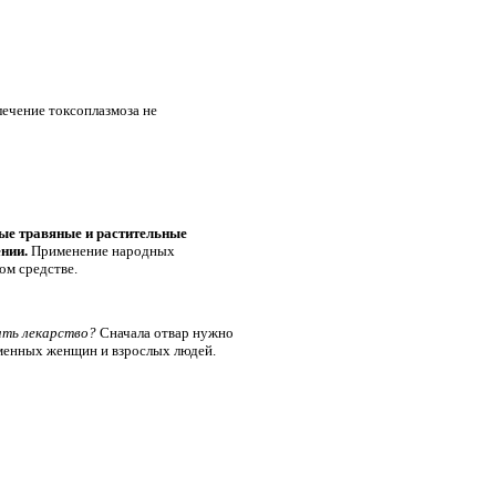
лечение токсоплазмоза не
ые травяные и растительные
нии.
Применение народных
ом средстве.
ать лекарство?
Сначала отвар нужно
еменных женщин и взрослых людей.