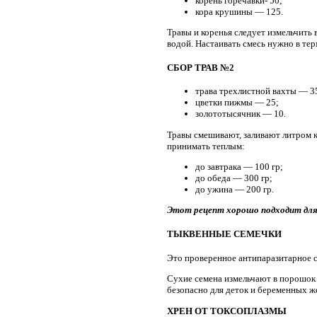
корень горечавки- 50;
кора крушины — 125.
Травы и коренья следует измельчить
водой. Настаивать смесь нужно в те
СБОР ТРАВ №2
трава трехлистной вахты — 3
цветки пижмы — 25;
золототысячник — 10.
Травы смешивают, заливают литром к
принимать теплым:
до завтрака — 100 гр;
до обеда — 300 гр;
до ужина — 200 гр.
Этот рецепт хорошо подходит для
ТЫКВЕННЫЕ СЕМЕЧКИ
Это проверенное антипаразитарное ср
Сухие семена измельчают в порошок 
безопасно для деток и беременных ж
ХРЕН ОТ ТОКСОПЛАЗМЫ