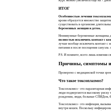
Курс можно увеличить еще на 7 дней
ИТОГ
Особенностью лечения токсоплазмы
крови образуется множество защитны
существовать в организме длительны
беременных женщин и деток.
Неиммунные беременные женщины дол
полностью исключить контакт с ко
лучше вообще исключить контакт с з
питания и после посещения санузла. 
P.S. И помните, всего лишь изменяя с
Причины, симптомы и
Проверено с медицинской точки зрени
Что такое токсоплазмоз?
Токсоплазмоз - это паразитарная ин
люди подвергаются высокому риску т
рождении, люди, больные СПИДом, бо
Токсоплазмоз - это инфекция, вызыв
внутри кошек. Поскольку инфициров