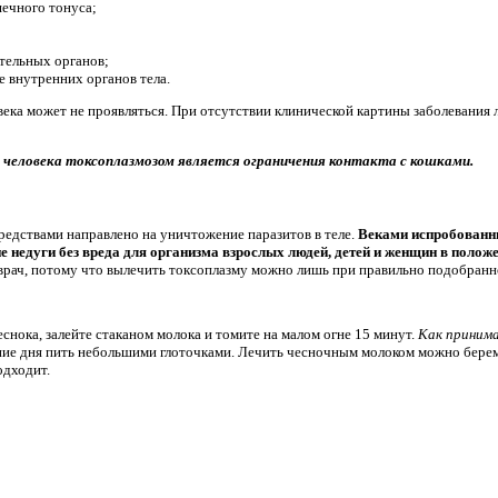
ечного тонуса;
тельных органов;
 внутренних органов тела.
века может не проявляться. При отсутствии клинической картины заболевания 
человека токсоплазмозом является ограничения контакта с кошками.
едствами направлено на уничтожение паразитов в теле.
Веками испробованн
 недуги без вреда для организма взрослых людей, детей и женщин в положе
врач, потому что вылечить токсоплазму можно лишь при правильно подобранн
еснока, залейте стаканом молока и томите на малом огне 15 минут.
Как приним
чение дня пить небольшими глоточками. Лечить чесночным молоком можно бер
одходит.