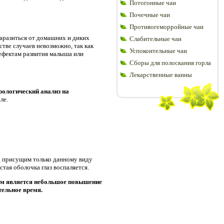
Потогонные чаи
Почечные чаи
Противогеморройные чаи
аразиться от домашних и диких
Слабительные чаи
стве случаев невозможно, так как
Успокоительные чаи
ефектам развития малыша или
Сборы для полоскания горла
Лекарственные ванны
рологический анализ на
ле.
 присущим только данному виду
стая оболочка глаз воспаляется.
м является небольшое повышение
тельное время.