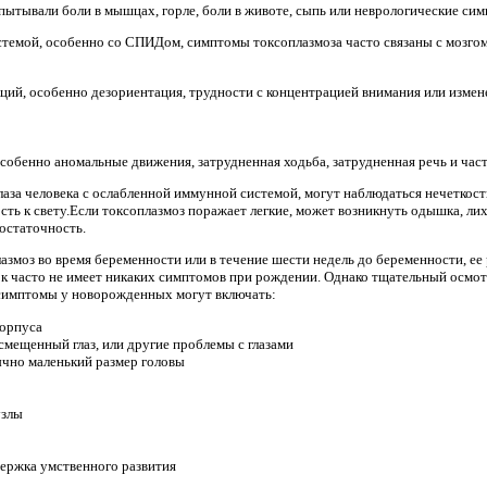
пытывали боли в мышцах, горле, боли в животе, сыпь или неврологические си
стемой, особенно со СПИДом, симптомы токсоплазмоза часто связаны с мозго
ий, особенно дезориентация, трудности с концентрацией внимания или измен
обенно аномальные движения, затрудненная ходьба, затрудненная речь и час
лаза человека с ослабленной иммунной системой, могут наблюдаться нечеткость
сть к свету.Если токсоплазмоз поражает легкие, может возникнуть одышка, ли
достаточность.
азмоз во время беременности или в течение шести недель до беременности, ее
к часто не имеет никаких симптомов при рождении. Однако тщательный осмот
 симптомы у новорожденных могут включать:
корпуса
мещенный глаз, или другие проблемы с глазами
чно маленький размер головы
узлы
держка умственного развития