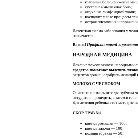
головные боли, снижение мыш
суставная/мышечная боль;
опухание лимфоидной ткани;
воспалительные процессы зри
острая пневмония и поражение
Латентная форма заболевания у чело
назначается.
Важно!
Профилактикой заражения 
НАРОДНАЯ МЕДИЦИНА
Лечение токсоплазмоза народными ср
средства помогают вылечить тяжкие
рецептов должен одобрить лечащий 
МОЛОКО С ЧЕСНОКОМ
Очистите и измельчите два зубчика ч
остудить и процедить, а затем в те
Для лечения ребенка этот метод не п
СБОР ТРАВ №1
цветки ромашки — 100;
цветки пижмы — 100;
полынь горькая — 50;