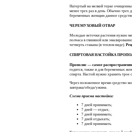
Натертый на мелкой терке очищенный
менее трех раз в день. Обычно трех 
беременных женщин данное средство 
ЧЕРЕМУХОВЫЙ ОТВАР
Молодые веточки растения нужно мелк
полчаса в глиняной или эмалирован
четверть стакана (в теплом виде).
Рец
СПИРТОВАЯ НАСТОЙКА ПРОПО
Прополис — самое распространенно
годится, также и для беременных же
спирта. Настой нужно хранить трое с
Через положенное время средство мож
завтрака/обеда/ужина.
Схема приема настойки:
7 дней принимать;
7 дней — отдых;
7 дней принимать;
7 дней отдыхать;
7 дней принимать.