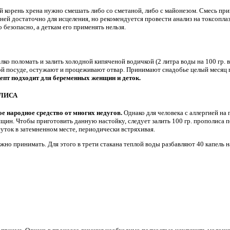
 корень хрена нужно смешать либо со сметаной, либо с майонезом. Смесь при
дней достаточно для исцеления, но рекомендуется провести анализ на токсопла
безопасно, а деткам его применять нельзя.
о поломать и залить холодной кипяченой водичкой (2 литра воды на 100 гр. ве
ной посуде, остужают и процеживают отвар. Принимают снадобье целый месяц
епт подходит для беременных женщин и деток.
ЛИСА
е народное средство от многих недугов.
Однако для человека с аллергией на
нщин. Чтобы приготовить данную настойку, следует залить 100 гр. прополиса 
уток в затемненном месте, периодически встряхивая.
но принимать. Для этого в трети стакана теплой воды разбавляют 40 капель н