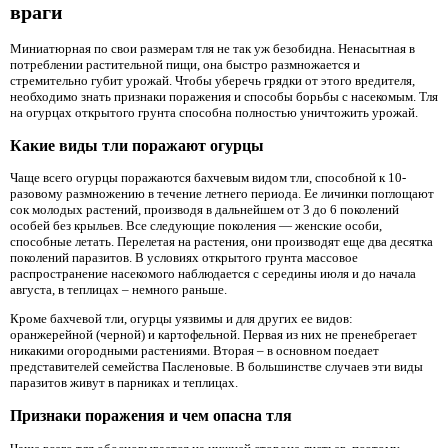
враги
Миниатюрная по свои размерам тля не так уж безобидна. Ненасытная в
потреблении растительной пищи, она быстро размножается и
стремительно губит урожай. Чтобы уберечь грядки от этого вредителя,
необходимо знать признаки поражения и способы борьбы с насекомым. Тля
на огурцах открытого грунта способна полностью уничтожить урожай.
Какие виды тли поражают огурцы
Чаще всего огурцы поражаются бахчевым видом тли, способной к 10-
разовому размножению в течение летнего периода. Ее личинки поглощают
сок молодых растений, производя в дальнейшем от 3 до 6 поколений
особей без крыльев. Все следующие поколения — женские особи,
способные летать. Перелетая на растения, они производят еще два десятка
поколений паразитов. В условиях открытого грунта массовое
распространение насекомого наблюдается с середины июля и до начала
августа, в теплицах – немного раньше.
Кроме бахчевой тли, огурцы уязвимы и для других ее видов:
оранжерейной (черной) и картофельной. Первая из них не пренебрегает
никакими огородными растениями. Вторая – в основном поедает
представителей семейства Пасленовые. В большинстве случаев эти виды
паразитов живут в парниках и теплицах.
Признаки поражения и чем опасна тля