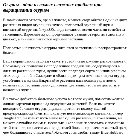
Огурцы - одна из самых сложных проблем при
выращивании огурцов
В зависимости от того, где вы живете, в вашем саду обитает один из двух
различных видов огуречных жуков: полосатый огуречный жук и
пятнистый огуречный жук.Оба вида питаются всеми членами семейства
тыквенных. Взрослые жуки проделывают рваные отверстия в листьях и
цветках, а личинки питаются корнями растений.
Полосатые и пятнистые огурцы питаются растениями и распространяют
болезни.
Ваша первая линия защиты - сажать устойчивые к жукам разновидности.
Поскольку их привлекает определенное соединение, содержащееся в
листьях растений огурца, лучше всего подходят сорта с низким уровнем
этих соединений. «Саладин» и «Близнецы» - два отличных сорта огурца,
устойчивые к жукам.Накрывайте растения плавающим укрытием с
момента прорастания семян до начала цветения, чтобы не допустить
появления жуков.
Вы также добьетесь большого успеха в отлове жуков, поместив желтые
липкие карточки прямо над верхушками растений. Если вы хотите
посадить большие огурцы рядами, протяните полосу желтой
предупреждающей ленты, покрытую невысыхающим клеем, например
TangleTrap, на кольях чуть выше верхушек растений. К сожалению, вы
можете случайно поймать несколько «хороших насекомых» с помощью
этой техники, но насекомых-вредителей больше привлекает желтый цвет,
чем большинству опылителей.Жуки-огурцы любят тыкву Blue Hubbard,