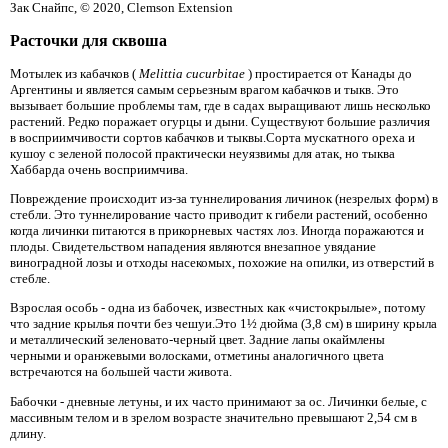
Зак Снайпс, © 2020, Clemson Extension
Расточки для сквоша
Мотылек из кабачков (
Melittia cucurbitae
) простирается от Канады до
Аргентины и является самым серьезным врагом кабачков и тыкв. Это
вызывает большие проблемы там, где в садах выращивают лишь несколько
растений. Редко поражает огурцы и дыни. Существуют большие различия
в восприимчивости сортов кабачков и тыквы.Сорта мускатного ореха и
кушоу с зеленой полосой практически неуязвимы для атак, но тыква
Хаббарда очень восприимчива.
Повреждение происходит из-за туннелирования личинок (незрелых форм) в
стебли. Это туннелирование часто приводит к гибели растений, особенно
когда личинки питаются в прикорневых частях лоз. Иногда поражаются и
плоды. Свидетельством нападения являются внезапное увядание
виноградной лозы и отходы насекомых, похожие на опилки, из отверстий в
стебле.
Взрослая особь - одна из бабочек, известных как «чистокрылые», потому
что задние крылья почти без чешуи.Это 1½ дюйма (3,8 см) в ширину крыла
и металлический зеленовато-черный цвет. Задние лапы окаймлены
черными и оранжевыми волосками, отметины аналогичного цвета
встречаются на большей части живота.
Бабочки - дневные летуны, и их часто принимают за ос. Личинки белые, с
массивным телом и в зрелом возрасте значительно превышают 2,54 см в
длину.