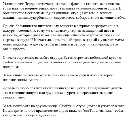
Университет Пердью отмечает, что такие факторы стресса, как нехватка
воды или чрезмерное тепло, могут вызывать усиление горечи огурцов. В
большинстве мест рекомендуют очищать огурцы от темно-зеленой
кожицы, так как кукурбитацин, скорее всего, собирается не на конце стебля.
Однако большинство питательных веществ в огурцах сосредоточено в
кожуре и семенах. К тому же я ненавижу терять насыщенный цвет и
четкость, которые дает кожа. Так как еще избавить огурцы от горечи, не
жертвуя кожурой? К счастью, есть старый трюк, который я узнал от мамы
моего индийского друга, чтобы избавиться от горечи из огурцов, и это
очень просто.
Сначала тщательно вымойте огурцы. Затем отрежьте небольшой кусок от
стебля и кончиков соцветий.Обычно я стараюсь сделать кусок не больше
полдюйма.
Затем снова положите отрезанный кусок на огурец и начните тереть
плоские концы вместе.
Довольно скоро появится белое пенистое вещество. Продолжайте делать
это в течение минуты или двух, пока огурец не перестанет выделять
свежую пену.
Затем повторите на другом конце. Смойте, и огурец готов к употреблению.
Посмотрите полное практическое видео ниже от YouTuber etriliun, чтобы
увидеть этот процесс в действии.