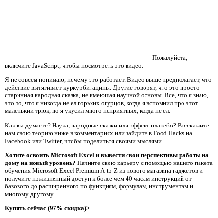
Пожалуйста,
включите JavaScript, чтобы посмотреть это видео.
Я не совсем понимаю, почему это работает. Видео выше предполагает, что
действие вытягивает куркурбитацины. Другие говорят, что это просто
старинная народная сказка, не имеющая научной основы. Все, что я знаю,
это то, что я никогда не ел горьких огурцов, когда я вспомнил про этот
маленький трюк, но я укусил много неприятных, когда не ел.
Как вы думаете? Наука, народные сказки или эффект плацебо? Расскажите
нам свою теорию ниже в комментариях или зайдите в Food Hacks на
Facebook или Twitter, чтобы поделиться своими мыслями.
Хотите освоить Microsoft Excel и вывести свои перспективы работы на
дому на новый уровень?
Начните свою карьеру с помощью нашего пакета
обучения Microsoft Excel Premium A-to-Z из нового магазина гаджетов и
получите пожизненный доступ к более чем 40 часам инструкций от
базового до расширенного по функциям, формулам, инструментам и
многому другому.
Купить сейчас (97% скидка)>