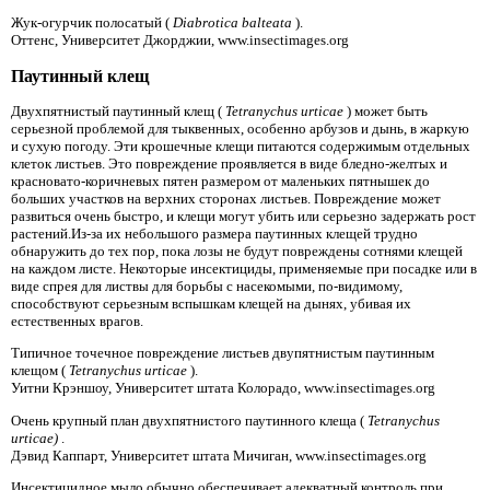
Жук-огурчик полосатый (
Diabrotica balteata
).
Оттенс, Университет Джорджии, www.insectimages.org
Паутинный клещ
Двухпятнистый паутинный клещ (
Tetranychus urticae
) может быть
серьезной проблемой для тыквенных, особенно арбузов и дынь, в жаркую
и сухую погоду. Эти крошечные клещи питаются содержимым отдельных
клеток листьев. Это повреждение проявляется в виде бледно-желтых и
красновато-коричневых пятен размером от маленьких пятнышек до
больших участков на верхних сторонах листьев. Повреждение может
развиться очень быстро, и клещи могут убить или серьезно задержать рост
растений.Из-за их небольшого размера паутинных клещей трудно
обнаружить до тех пор, пока лозы не будут повреждены сотнями клещей
на каждом листе. Некоторые инсектициды, применяемые при посадке или в
виде спрея для листвы для борьбы с насекомыми, по-видимому,
способствуют серьезным вспышкам клещей на дынях, убивая их
естественных врагов.
Типичное точечное повреждение листьев двупятнистым паутинным
клещом (
Tetranychus urticae
).
Уитни Крэншоу, Университет штата Колорадо, www.insectimages.org
Очень крупный план двухпятнистого паутинного клеща (
Tetranychus
urticae)
.
Дэвид Каппарт, Университет штата Мичиган, www.insectimages.org
Инсектицидное мыло обычно обеспечивает адекватный контроль при