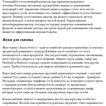
Учитывайте естественный контроль при принятии решения о
лечении.Полезные насекомые чрезвычайно важны в сдерживании
популяций тлей. Заражение обычно выше в жаркое сухое лето после
прохладных сухих источников, что снижает эффективность естественных
врагов. Помимо естественных врагов, вы можете опрыскать листья
мыльной водой, а затем промыть чистой водой. Опрыскивание
инсектицидным мылом, посадка на грядки, покрытые алюминиевой
фольгой, и наполнение желтых кастрюль водой для улавливания тли также
являются эффективными мерами борьбы.
Жуки для сквоша
Жук-тыква (
Anasa tristis
) - один из наиболее распространенных и опасных
вредителей домашнего огорода.Кабачки часто погибают от этого
питающегося соком вредителя. Листья растений, пораженных насекомыми,
могут быстро увядать и стать ломкими. Зимние сорта тыквы, такие как
Hubbard и Marrows, гораздо сильнее повреждаются клопами, чем другие
сорта. Требуется контроль для защиты кабачков в домашнем саду.
Взрослый клоп-тыква довольно крупный, коричневато-черный, с плоской
спиной. Его длина составляет около дюйма (1,6 см), а ширина - примерно.
Молодые, называемые нимфами, от беловатого до зеленовато-серого цвета
с черными ногами.Они различаются по размеру от крошечных
паукообразных особей в момент вылупления до созревающих нимф,
которые почти такие же большие, как крылатые взрослые особи.
Клопы-кабачки зимуют в защищенных местах как взрослые особи без
спаривания. Весной они появляются довольно медленно. Они спариваются