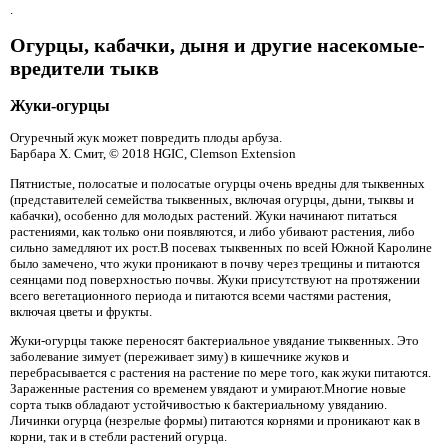
.
Огурцы, кабачки, дыня и другие насекомые-
вредители тыкв
Жуки-огурцы
Огуречный жук может повредить плоды арбуза.
Барбара Х. Смит, © 2018 HGIC, Clemson Extension
Пятнистые, полосатые и полосатые огурцы очень вредны для тыквенных
(представителей семейства тыквенных, включая огурцы, дыни, тыквы и
кабачки), особенно для молодых растений. Жуки начинают питаться
растениями, как только они появляются, и либо убивают растения, либо
сильно замедляют их рост.В посевах тыквенных по всей Южной Каролине
было замечено, что жуки проникают в почву через трещины и питаются
сеянцами под поверхностью почвы. Жуки присутствуют на протяжении
всего вегетационного периода и питаются всеми частями растения,
включая цветы и фрукты.
Жуки-огурцы также переносят бактериальное увядание тыквенных. Это
заболевание зимует (переживает зиму) в кишечнике жуков и
перебрасывается с растения на растение по мере того, как жуки питаются.
Зараженные растения со временем увядают и умирают.Многие новые
сорта тыкв обладают устойчивостью к бактериальному увяданию.
Личинки огурца (незрелые формы) питаются корнями и проникают как в
корни, так и в стебли растений огурца.