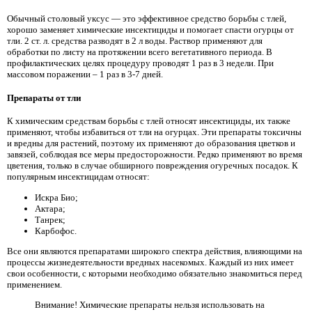
Обычный столовый уксус — это эффективное средство борьбы с тлей,
хорошо заменяет химические инсектициды и помогает спасти огурцы от
тли. 2 ст. л. средства разводят в 2 л воды. Раствор применяют для
обработки по листу на протяжении всего вегетативного периода. В
профилактических целях процедуру проводят 1 раз в 3 недели. При
массовом поражении – 1 раз в 3-7 дней.
Препараты от тли
К химическим средствам борьбы с тлей относят инсектициды, их также
применяют, чтобы избавиться от тли на огурцах. Эти препараты токсичны
и вредны для растений, поэтому их применяют до образования цветков и
завязей, соблюдая все меры предосторожности. Редко применяют во время
цветения, только в случае обширного повреждения огуречных посадок. К
популярным инсектицидам относят:
Искра Био;
Актара;
Танрек;
Карбофос.
Все они являются препаратами широкого спектра действия, влияющими на
процессы жизнедеятельности вредных насекомых. Каждый из них имеет
свои особенности, с которыми необходимо обязательно знакомиться перед
применением.
Внимание! Химические препараты нельзя использовать на