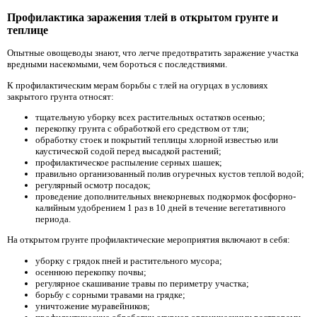
Профилактика заражения тлей в открытом грунте и
теплице
Опытные овощеводы знают, что легче предотвратить заражение участка
вредными насекомыми, чем бороться с последствиями.
К профилактическим мерам борьбы с тлей на огурцах в условиях
закрытого грунта относят:
тщательную уборку всех растительных остатков осенью;
перекопку грунта с обработкой его средством от тли;
обработку стоек и покрытий теплицы хлорной известью или
каустической содой перед высадкой растений;
профилактическое распыление серных шашек;
правильно организованный полив огуречных кустов теплой водой;
регулярный осмотр посадок;
проведение дополнительных внекорневых подкормок фосфорно-
калийным удобрением 1 раз в 10 дней в течение вегетативного
периода.
На открытом грунте профилактические мероприятия включают в себя:
уборку с грядок пней и растительного мусора;
осеннюю перекопку почвы;
регулярное скашивание травы по периметру участка;
борьбу с сорными травами на грядке;
уничтожение муравейников;