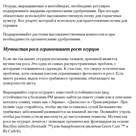
Огурцы, выращиваемые в контейнерах, необходимо регулярно
подкармливать жидкими органическими удобрениями. При посадке
обязательно используйте высококачественную почву для горшечных
культур. Вот рецепт, который я использую для приготовления почвы для
горшков.
Подкармливайте растения высококачественным компостом и при
необходимости органическими удобрениями.
Мучнистая роса ограничивает рост огурцов
Если листья ваших огурцов посыпаны тальком, причиной является
мучнистая роса.Это одна из самых распространенных проблем, с
которыми сталкиваются садоводы. К счастью, это скорее эстетическая
проблема, хотя сильная плесень ограничивает фотосинтез и рост. Есть
много разных видов этого грибкового организма, обитающего на
поверхности листа.
Выращивайте сорта огурцов с известной устойчивостью (код
устойчивости к болезням PM можно найти на пакете семян или в описании
каталога семян), таких как «Эврика», «Джексон» и «Трансамерика». При
поливе сада старайтесь, чтобы листва оставалась сухой.Большинство
грибковых заболеваний развиваются на влажной листве. Поливайте утром,
чтобы растения успели высохнуть до наступления темноты. Мучнистая
роса на огурцах лечится с помощью органических фунгицидов на основе
Bacillus subtilis (Serenade ™) или бикарбонатов (включая Green Cure ™ и
Bi-Carb®).