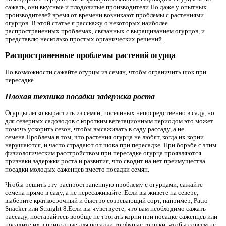
сажать, они вкусные и плодовитые производители.Но даже у опытных
производителей время от времени возникают проблемы с растениями
огурцов. В этой статье я расскажу о некоторых наиболее
распространенных проблемах, связанных с выращиванием огурцов, и
представлю несколько простых органических решений.
Распространенные проблемы растений огурца
По возможности сажайте огурцы из семян, чтобы ограничить шок при
пересадке.
Плохая техника посадки задержка роста
Огурцы легко вырастить из семян, посеянных непосредственно в саду, но
для северных садоводов с коротким вегетационным периодом это может
помочь ускорить сезон, чтобы высаживать в саду рассаду, а не
семена.Проблема в том, что растения огурца не любят, когда их корни
нарушаются, и часто страдают от шока при пересадке. При борьбе с этим
физиологическим расстройством при пересадке огурца проявляются
признаки задержки роста и развития, что сводит на нет преимущества
посадки молодых саженцев вместо посадки семян.
Чтобы решить эту распространенную проблему с огурцами, сажайте
семена прямо в саду, а не пересаживайте. Если вы живете на севере,
выберите краткосрочный и быстро созревающий сорт, например, Patio
Snacker или Straight 8.Если вы чувствуете, что вам необходимо сажать
рассаду, постарайтесь вообще не трогать корни при посадке саженцев или
посадите их в пригодные для посадки торфяные горшки, чтобы совсем не