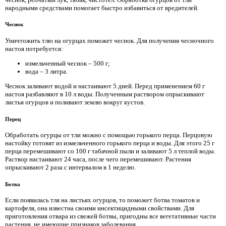
народными средствами помогает быстро избавиться от вредителей.
Чеснок
Уничтожить тлю на огурцах поможет чеснок. Для получения чесночного
настоя потребуется:
измельченный чеснок – 500 г;
вода – 3 литра.
Чеснок заливают водой и настаивают 5 дней. Перед применением 60 г
настоя разбавляют в 10 л воды. Полученным раствором опрыскивают
листья огурцов и поливают землю вокруг кустов.
Перец
Обработать огурцы от тли можно с помощью горького перца. Перцовую
настойку готовят из измельченного горького перца и воды. Для этого 25 г
перца перемешивают со 100 г табачной пыли и заливают 5 л теплой воды.
Раствор настаивают 24 часа, после чего перемешивают. Растения
опрыскивают 2 раза с интервалом в 1 неделю.
Ботва
Если появилась тля на листьях огурцов, то поможет ботва томатов и
картофеля, она известна своими инсектицидными свойствами. Для
приготовления отвара из свежей ботвы, пригодны все вегетативные части
растения, не имеющие признаков заболевания.