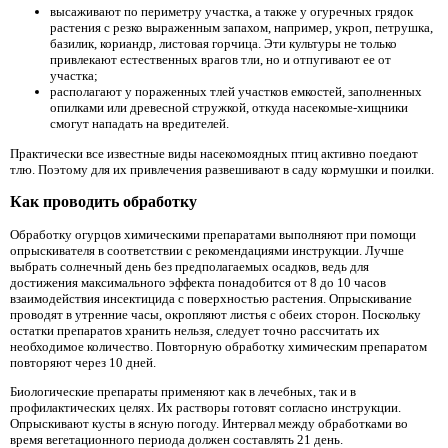
высаживают по периметру участка, а также у огуречных грядок
растения с резко выраженным запахом, например, укроп, петрушка,
базилик, кориандр, листовая горчица. Эти культуры не только
привлекают естественных врагов тли, но и отпугивают ее от
участка;
располагают у пораженных тлей участков емкостей, заполненных
опилками или древесной стружкой, откуда насекомые-хищники
смогут нападать на вредителей.
Практически все известные виды насекомоядных птиц активно поедают
тлю. Поэтому для их привлечения развешивают в саду кормушки и поилки.
Как проводить обработку
Обработку огурцов химическими препаратами выполняют при помощи
опрыскивателя в соответствии с рекомендациями инструкции. Лучше
выбрать солнечный день без предполагаемых осадков, ведь для
достижения максимального эффекта понадобится от 8 до 10 часов
взаимодействия инсектицида с поверхностью растения. Опрыскивание
проводят в утренние часы, окропляют листья с обеих сторон. Поскольку
остатки препаратов хранить нельзя, следует точно рассчитать их
необходимое количество. Повторную обработку химическим препаратом
повторяют через 10 дней.
Биологические препараты применяют как в лечебных, так и в
профилактических целях. Их растворы готовят согласно инструкции.
Опрыскивают кусты в ясную погоду. Интервал между обработками во
время вегетационного периода должен составлять 21 день.