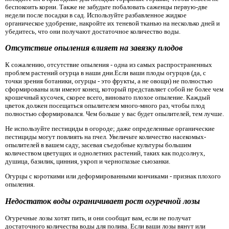
беспокоить корни. Также не забудьте побаловать саженцы первую-две
недели после посадки в сад. Используйте разбавленное жидкое
органическое удобрение, накройте их теневой тканью на несколько дней и
убедитесь, что они получают достаточное количество воды.
Отсутствие опыления влияет на завязку плодов
К сожалению, отсутствие опыления - одна из самых распространенных
проблем растений огурца в наши дни.Если ваши плоды огурцов (да, с
точки зрения ботаники, огурцы - это фрукты, а не овощи) не полностью
сформированы или имеют конец, который представляет собой не более чем
крошечный кусочек, скорее всего, виновато плохое опыление. Каждый
цветок должен посещаться опылителем много-много раз, чтобы плод
полностью сформировался. Чем больше у вас будет опылителей, тем лучше.
Не используйте пестициды в огороде; даже определенные органические
пестициды могут повлиять на пчел. Увеличьте количество насекомых-
опылителей в вашем саду, засевая съедобные культуры большим
количеством цветущих и однолетних растений, таких как подсолнух,
душица, базилик, цинния, укроп и черноглазые сьюзанки.
Огурцы с короткими или деформированными кончиками - признак плохого
опыления.
Недостаток воды ограничивает рост огуречной лозы
Огуречные лозы хотят пить, и они сообщат вам, если не получат
достаточного количества воды для полива. Если ваши лозы вянут или