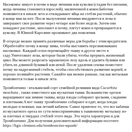
Насекомое зимует в почве в виде личинки или куколки (стадия без питания,
когда личинка становится взрослой), заключенной в кокон.Бабочки
появляются в начале лета и откладывают яйца на стебли растений, обычно
в конце мая на юге. После вылупления личинки внедряются в лозы и
завершают свое развитие через четыре или более недель. Затем они
покидают растение, заползают в почву, плетут кокон и превращаются в
куколку. В Южной Каролине проживают два поколения.
В огороде можно принять различные меры для борьбы с этим вредителем.
Обработайте почву в конце зимы, чтобы выставить перезимовавших
насекомых. Каждый сезон перемещайте тыкву в другое место в
саду.Уничтожьте лозы, которые были убиты, чтобы прервать жизненный
цикл. Вы можете разрезать зараженную лозу вдоль и удалить булавки или
убить их длинной булавкой или иглой. После удаления сеялки поместите
почву на надрезанный стебель, чтобы способствовать развитию корней, и
хорошо поливайте растения. Сажайте как можно раньше, так как мотыльки
появляются только в начале лета.
Тромбончино - итальянский сорт семейной реликвии вида
Cucurbita
moschata
, также известного как мускатная тыква. Большинство орехов
выращивают как зимние тыквы, когда плоды собирают зрелыми, сладкими
и плотными.А вот тыкву тромбончино собирают и едят, когда плоды
молодые и нежные, как летний кабачок. Самое приятное то, что все кабачки
из мускатного ореха по сути невосприимчивы к тыквенному мотыльку из-
за плотных и твердых стеблей этого вида. Эта черта характерна и для
Тромбончино. Для получения дополнительной информации посетите:
https://hgic.clemson.edu/tromboncino-squash/