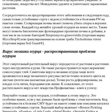
сожалению, лекарства нет. Немедленно удалите и уничтожьте зараженные
растения.
Сосредоточьтесь на предотвращении этого заболевания в следующем году,
сажая только устойчивые сорта с кодом устойчивости к болезням FW на
пакетах семян. Соляризация почвы может помочь убить споры в верхних
слоях почвы. Каждый год меняйте урожай огурцов на новое место. Также
могут помочь биологические фунгицидные пропитки почвы и добавки, в
том числе на основе бактерий Streptomyces griseoviridis (торговая марка
MycoStop®) или гранулированная на основе гриба Trichoderma virens
(торговая марка Soil Guard®).
Вирус мозаики огурца - распространенная проблема
огурцов
Этот смертельный растительный вирус передается от растения к растению
через инструменты и руки. Он также распространяется через кормление
сокососущих тлей. Симптомы вируса мозаики огурца чаще всего
проявляются в виде мозаичного рисунка светло-темно-зеленого цвета на
листьях (почти как шахматная доска). Точки роста деформированы, на
плодах есть пятна, бородавки или линии. К сожалению, от этого
растительного вируса нет лекарства.Профилактика - ключ к успеху.
Покупайте только сорта огурцов, устойчивые к этому вирусу. Это
особенно важно, если у вас раньше были проблемы с этим патогеном. Код
устойчивости к болезни CMV будет на пакете семян или описании каталога
семян устойчивых сортов. Хороший выбор включает «Boston Pickling
Improved», «Eureka», «Little Leaf», «Salad Bush», «Straight Eight» и