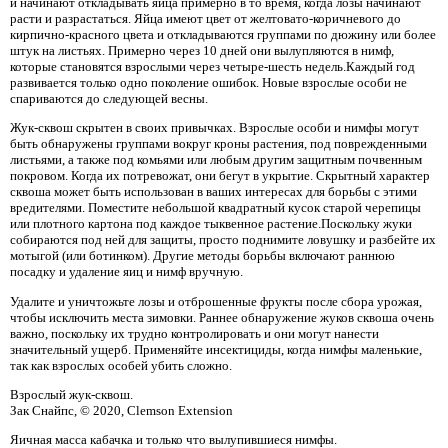
и начинают откладывать яйца примерно в то время, когда лозы начинают
расти и разрастаться. Яйца имеют цвет от желтовато-коричневого до
кирпично-красного цвета и откладываются группами по дюжину или более
штук на листьях. Примерно через 10 дней они вылупляются в нимф,
которые становятся взрослыми через четыре-шесть недель.Каждый год
развивается только одно поколение ошибок. Новые взрослые особи не
спариваются до следующей весны.
Жук-сквош скрытен в своих привычках. Взрослые особи и нимфы могут
быть обнаружены группами вокруг кроны растения, под поврежденными
листьями, а также под комьями или любым другим защитным почвенным
покровом. Когда их потревожат, они бегут в укрытие. Скрытный характер
сквоша может быть использован в ваших интересах для борьбы с этими
вредителями. Поместите небольшой квадратный кусок старой черепицы
или плотного картона под каждое тыквенное растение.Поскольку жуки
собираются под ней для защиты, просто поднимите ловушку и разбейте их
мотыгой (или ботинком). Другие методы борьбы включают раннюю
посадку и удаление яиц и нимф вручную.
Удалите и уничтожьте лозы и отброшенные фрукты после сбора урожая,
чтобы исключить места зимовки. Раннее обнаружение жуков сквоша очень
важно, поскольку их трудно контролировать и они могут нанести
значительный ущерб. Применяйте инсектициды, когда нимфы маленькие,
так как взрослых особей убить сложно.
Взрослый жук-сквош.
Зак Снайпс, © 2020, Clemson Extension
Яичная масса кабачка и только что вылупившиеся нимфы.