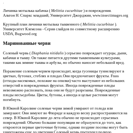
.
Личинка мотылька кабачка (
Melittia cucurbitae
) и повреждения.
Альтон Н. Спаркс младший, Университет Джорджии, www.insectimages.org
Крупный план личинки мотылька тыквенного (
Melittia cucurbitae
).
Университет Клемсона - Серия слайдов по совместному расширению
USDA, Bugwood.org
Маринованные черви
Соленый червь (
Diaphania nitidalis
) серьезно повреждает огурцы, дыни,
кабачки и тыкву. Он также питается другими тыквенными культурами,
такими как зимние тыквы и арбузы, но обычно наносит небольшой вред.
Поражение соленым червем происходит, когда гусеницы туннелируют в
цветках, бутонах, стеблях и плодах.Они предпочитают фрукты. Frass
(отходы насекомых, похожие на опилки) часто выступают из небольших
отверстий в поврежденных фруктах. Иногда поврежденные плоды
невозможно распознать, пока они не будут разрезаны. Поврежденные
плоды несъедобны. Цветы, бутоны, а иногда и целые растения могут
погибнуть.
В Южной Каролине соленые черви зимой умирают от голода или
замерзают. Они зимуют во Флориде и каждую весну распространяются на
север. В Южной Каролине до лета обычно не происходит серьезных
повреждений. Обычно большие популяции не образуются до того, как
откроются первые цветочные бутоны; однако поздние посевы могут быть
уничтожены еще до цветения.Соленый червь претерпел полную