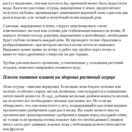
растут медленнее, чем вам хотелось бы, причиной может быть недостаток
воды. Как и все растения, огурцы, выращенные в земле, предпочитают
получать глубокое, проникающее замачивание корневой зоны один или два
раза в неделю, а не легкий и неглубокий полив каждый день.
Саженцы, выращенные в земле, следует замульчировать слоем
измельченных листьев или соломы для стабилизации влажности почвы. В
жаркую летнюю погоду ракушки, выращенные в контейнерах, необходимо
будет глубоко поливать каждый день. Не проводите полив «брызгами и
разбрызгиванием», при котором листья и почва почти не намокают.
Направьте шланг прямо на почву и дайте ему пройти через почву и
вывести через дренажное отверстие на дне горшка.
Трубки для капельного орошения, установленные у основания растений
огурцов, помогают направлять поливную воду.
Плохое питание влияет на здоровье растений огурца
Лозы огурца - тяжелые кормушки. Если ваши лозы бледно-зеленые или
желтые, особенно старые листья, возможно, они нуждаются в повышении
питательной ценности. В саду, добавив несколько дюймов компоста весной,
вы получите все необходимое питание для ваших лоз. Но если вы
обнаружите, что они пожелтеют к лету, подкармливайте растения жидким
органическим удобрением один раз в месяц. Вы также можете внести
органические гранулированные удобрения в грядки перед посадкой семян,
но только если проверка почвы покажет вам это необходимым.Слишком
много азота дает длинные зеленые лозы с небольшим количеством цветов
или фруктов.