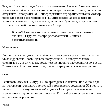
Так, на 10 л воды понадобится 4 кг измельченной зелени. Сначала смесь
настаивают 3-4 часа, затем кипятят на медленном огне 30 мин, после чего
остужают и процеживают. Непосредственно перед опрыскиванием отвар
разводят водой в соотношении 1:4. Приготовленная смесь хорошо
хранится в стеклянных, плотно закупоренных бутылках, сохраняя свои
токсические свойства на протяжении 1 года.
Важно! Органические препараты не накапливаются в мякоти
овощей и в грунте, быстро распадаются и не имеют
побочных явлений.
Мыло и зола
Хорошо зарекомендовал себя в борьбе с тлей раствор из хозяйственного
мыла и древесной золы. Для его получения 200 г натертого мыла
соединяют с 2-3 ст. л. золы, после чего полностью растворяют в 10 л воды.
Готовят такой раствор непосредственно перед опрыскиванием грядок.
Сода
Если появилась тля на огурцах, то пригодится хозяйственное мыло и для
приготовления содового раствора. В этом рецепте соединяют 50 г тертого
мыла и 1 ст. л. кальцинированной соды на 1 л воды. Составляющие
перемешивают до полного растворения. Готовый раствор применяют для
опрыскивания растений.
Уксус