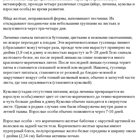
метаморфозу, проходя четыре различные стадии (яйцо, личинка, куколка и
взрослая особь) во время развития.
Яйца желтые, неправильной формы, напоминают песчинки. Их
откладывают поодиночке или небольшими группами на листьях и
вылупляются через три-четыре дня.
Личинки сначала питаются бутонами, цветками и нежными окончаниями,
но вскоре переходят к плодам. Эти коричневоголовые гусеницы линяют
(сбрасывают кожу) четыре раза, прежде чем они вырастут примерно на
дюйма (1,9 см) в длину и полностью вырастут за 9–28 дней.Тело сначала
желтовато-белое, но после первой линьки на спине появляется много
красновато-коричневых пятен. После последней линьки гусеница теряет
пятна и становится сплошной зеленой или медной. Наконец, гусеница
перестает питаться, становится от розовой до бледно-зеленой и
закручивает вокруг себя тонкий шелковый кокон, обычно в загнутой части
листа, где она окукливается (становится куколкой).
Куколки (стадия отсутствия питания, когда личинка превращается во
взрослую особь) имеют цвет от светло-коричневого до темно-коричневого
и чуть больше дюйма в длину.Куколки обычно находятся в свернутом
листе. Однако в редких случаях они были обнаружены внутри дыни и
летней тыквы. Взрослые особи обычно появляются через 7-10 дней.
Взрослые особи - это коричневато-желтые бабочки с округлой щетиной из
волосков на задней части тела. Коричневато-желтые крылья имеют
пурпурный блеск, полупрозрачные желто-белые середины и ширину около
1 дюйма (2,54 см). Бабочки активны ночью.