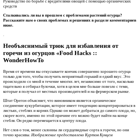
Руководство по борьбе с вредителями овощей с помощью органических
средств
Сталкивались ли вы в прошлом с проблемами растений огурца?
Расскажите нам о своих проблемах и решениях в разделе комментариев
ниже.
.
Необъяснимый трюк для избавления от
горечи из огурцов «Food Hacks ::
WonderHowTo
Время от времени вы откусываете кончик совершенно хорошего огурца
только для того, чтобы получить неприятный горький и едкий вкус. Это
происходило со мной в течение многих лет, независимо от того, насколько
тщательно я отбирал булочки, хотя в целом мне больше повезло с теми,
которые я получал от местных производителей и на фермерском рынке.
Штат Орегон объясняет, что виновником является органическое
соединение кукурбитацин, которое имеет тенденцию концентрироваться в
листьях, стеблях и корнях.Однако он может добраться до самого плода, но,
скорее всего, именно по этой причине его можно будет найти на конце
стебля. Он редко перемещается к центру плода.
Нет слов о том, менее склонны ли сердцевидные сорта к горечи, но они
точно красивы.
Изображение предоставлено Куртом Кунцем