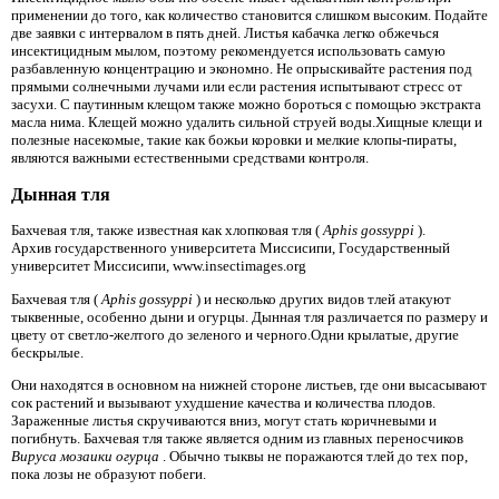
применении до того, как количество становится слишком высоким. Подайте
две заявки с интервалом в пять дней. Листья кабачка легко обжечься
инсектицидным мылом, поэтому рекомендуется использовать самую
разбавленную концентрацию и экономно. Не опрыскивайте растения под
прямыми солнечными лучами или если растения испытывают стресс от
засухи. С паутинным клещом также можно бороться с помощью экстракта
масла нима. Клещей можно удалить сильной струей воды.Хищные клещи и
полезные насекомые, такие как божьи коровки и мелкие клопы-пираты,
являются важными естественными средствами контроля.
Дынная тля
Бахчевая тля, также известная как хлопковая тля (
Aphis gossyppi
).
Архив государственного университета Миссисипи, Государственный
университет Миссисипи, www.insectimages.org
Бахчевая тля (
Aphis gossyppi
) и несколько других видов тлей атакуют
тыквенные, особенно дыни и огурцы. Дынная тля различается по размеру и
цвету от светло-желтого до зеленого и черного.Одни крылатые, другие
бескрылые.
Они находятся в основном на нижней стороне листьев, где они высасывают
сок растений и вызывают ухудшение качества и количества плодов.
Зараженные листья скручиваются вниз, могут стать коричневыми и
погибнуть. Бахчевая тля также является одним из главных переносчиков
Вируса мозаики огурца
. Обычно тыквы не поражаются тлей до тех пор,
пока лозы не образуют побеги.