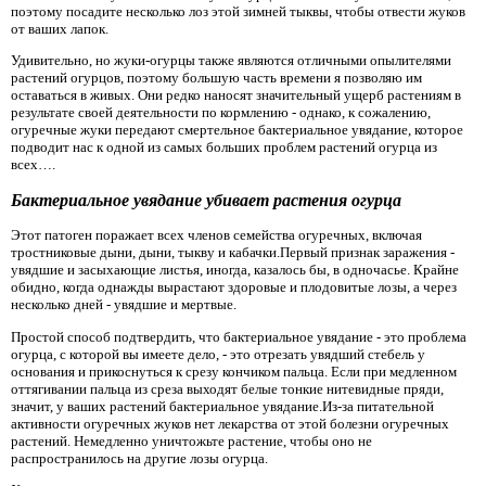
поэтому посадите несколько лоз этой зимней тыквы, чтобы отвести жуков
от ваших лапок.
Удивительно, но жуки-огурцы также являются отличными опылителями
растений огурцов, поэтому большую часть времени я позволяю им
оставаться в живых. Они редко наносят значительный ущерб растениям в
результате своей деятельности по кормлению - однако, к сожалению,
огуречные жуки передают смертельное бактериальное увядание, которое
подводит нас к одной из самых больших проблем растений огурца из
всех….
Бактериальное увядание убивает растения огурца
Этот патоген поражает всех членов семейства огуречных, включая
тростниковые дыни, дыни, тыкву и кабачки.Первый признак заражения -
увядшие и засыхающие листья, иногда, казалось бы, в одночасье. Крайне
обидно, когда однажды вырастают здоровые и плодовитые лозы, а через
несколько дней - увядшие и мертвые.
Простой способ подтвердить, что бактериальное увядание - это проблема
огурца, с которой вы имеете дело, - это отрезать увядший стебель у
основания и прикоснуться к срезу кончиком пальца. Если при медленном
оттягивании пальца из среза выходят белые тонкие нитевидные пряди,
значит, у ваших растений бактериальное увядание.Из-за питательной
активности огуречных жуков нет лекарства от этой болезни огуречных
растений. Немедленно уничтожьте растение, чтобы оно не
распространилось на другие лозы огурца.