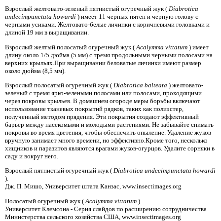
Взрослый желтовато-зеленый пятнистый огуречный жук (
Diabrotica
undecimpunctata howardi
) имеет 11 черных пятен и черную голову с
черными усиками. Желтовато-белые личинки с коричневыми головками и
длиной 19 мм в выращивании.
Взрослый желтый полосатый огуречный жук (
Acalymma vittatum
) имеет
длину около 1/5 дюйма (5 мм) с тремя продольными черными полосами на
верхних крыльях.При выращивании беловатые личинки имеют размер
около дюйма (8,5 мм).
Взрослый полосатый огуречный жук (
Diabrotica balteata
) желтовато-
зеленый с тремя ярко-зелеными полосами или полосами, проходящими
через покровы крыльев. В домашнем огороде меры борьбы включают
использование тканевых покрытий рядков, таких как полиэстер,
полученный методом прядения. Эти покрытия создают эффективный
барьер между насекомыми и молодыми растениями. Не забывайте снимать
покровы во время цветения, чтобы обеспечить опыление. Удаление жуков
вручную занимает много времени, но эффективно.Кроме того, несколько
хищников и паразитов являются врагами жуков-огурцов. Удалите сорняки в
саду и вокруг него.
Взрослый пятнистый огуречный жук (
Diabrotica undecimpunctata howardi
).
Дж. П. Мишо, Университет штата Канзас, www.insectimages.org
Полосатый огуречный жук (
Acalymma vittatum
).
Университет Клемсона - Серия слайдов по расширению сотрудничества
Министерства сельского хозяйства США, www.insectimages.org