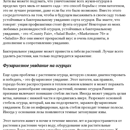
Хотя вы можете подумать, что уничтожение всех жуков-огурцов в
пределах трех миль от вашего сада - это способ борьбы с этим патогеном,
это не лучшее решение, даже если бы это было возможно. Вместо этого
сосредоточьтесь на том, чтобы в будущем высаживать в своем саду только
устойчивые к бактериальному увяданию сорта огурцов. Вы знаете, что
говорят: унция профилактики стоит фунта огурцов! Некоторые из моих
любимых разновидностей огурцов, устойчивых к бактериальному
увяданию, - это «County Fair», «Salad Bush», «Marketmore 76» и
«Saladin».Все они имеют прекрасный вкус и очень плодовиты, в
дополнение к сопротивлению увяданию.
Бактериальное увядание может привести к гибели растений. Лучше всего
удалить растения, как только подтвердится заражение.
Фузариозное увядание на огурцах
Еще одна проблема с растением огурца, которую сложно диагностировать
и победить, - это фузариозное увядание. Этот патоген, как правило,
гораздо более распространен в теплом южном климате и может поражать
большое разнообразие овощных растений, помимо огурцов.Ранние
признаки включают поникшие стебли листьев. Иногда может увядать целая
ветка, начиная с нижней части и продвигаясь вверх. Разрежьте основной
стебель огурца, который, как вы подозреваете, заражен фузариозным
увяданием. Если он инфицирован, вдоль стебля проходят темные полосы.
Иногда у основания лозы появляются темные затонувшие язвы.
Этот патоген живет в почве в течение многих лет и распространяется от
растения к растению через воду, оборудование или растительные
остатки.Даже люди могут случайно заразить фузариозное увядание. К