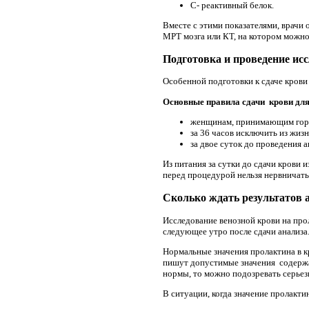
С- реактивный белок.
Вместе с этими показателями, врач
МРТ мозга или КТ, на котором можно
Подготовка и проведение ис
Особенной подготовки к сдаче крови 
Основные правила сдачи крови для
женщинам, принимающим гормо
за 36 часов исключить из жиз
за двое суток до проведения а
Из питания за сутки до сдачи крови
перед процедурой нельзя нервничать
Сколько ждать результатов 
Исследование венозной крови на прол
следующее утро после сдачи анализа
Нормальные значения пролактина в к
пишут допустимые значения содержа
нормы, то можно подозревать серьез
В ситуации, когда значение пролакти