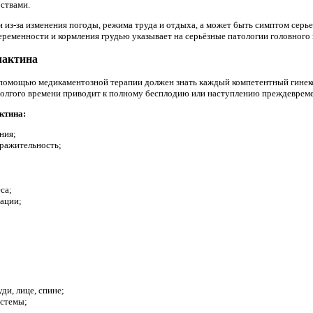
ствами.
из-за изменения погоды, режима труда и отдыха, а может быть симптом серье
ременности и кормления грудью указывает на серьёзные патологии головного 
лактина
 помощью медикаментозной терапии должен знать каждый компетентный гинек
долгого времени приводит к полному бесплодию или наступлению преждеврем
ктина:
ния;
дражительность;
са;
ации;
;
ди, лице, спине;
истемы;