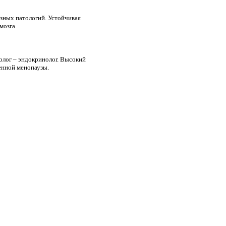
зных патологий. Устойчивая
мозга.
олог – эндокринолог. Высокий
енной менопаузы.