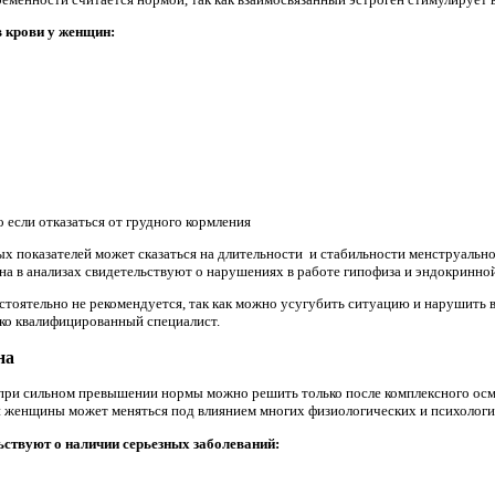
 крови у женщин:
если отказаться от грудного кормления
 показателей может сказаться на длительности и стабильности менструальног
на в анализах свидетельствуют о нарушениях в работе гипофиза и эндокринно
стоятельно не рекомендуется, так как можно усугубить ситуацию и нарушить 
ко квалифицированный специалист.
на
при сильном превышении нормы можно решить только после комплексного осм
и женщины может меняться под влиянием многих физиологических и психологи
ьствуют о наличии серьезных заболеваний: