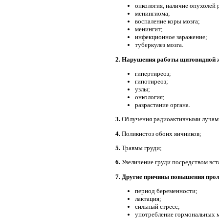
онкология, наличие опухолей 
менингиома;
воспаление коры мозга;
менингит;
инфекционное заражение;
туберкулез мозга.
2. Нарушения работы щитовидной 
гипертиреоз;
гипотиреоз;
узлы;
онкология;
разрастание органа.
3.
Облучения радиоактивными лучам
4.
Поликистоз обоих яичников;
5.
Травмы груди;
6.
Увеличение груди посредством вст
7. Другие причины повышения прол
период беременности;
лактация;
сильный стресс;
употребление гормональных 