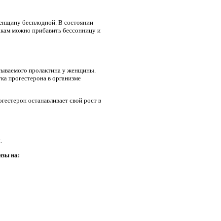
женщину бесплодной. В состоянии
акам можно прибавить бессонницу и
тываемого пролактина у женщины.
тка прогестерона в организме
гестерон останавливает свой рост в
.
изы на: