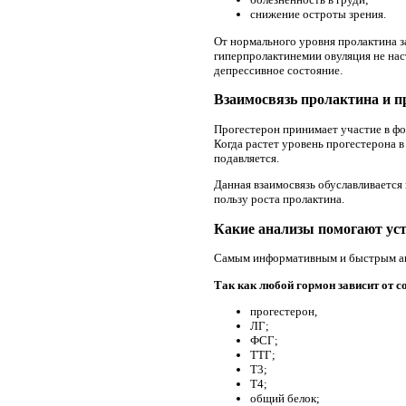
снижение остроты зрения.
От нормального уровня пролактина з
гиперпролактинемии овуляция не нас
депрессивное состояние.
Взаимосвязь пролактина и п
Прогестерон принимает участие в ф
Когда растет уровень прогестерона в
подавляется.
Данная взаимосвязь обуславливается
пользу роста пролактина.
Какие анализы помогают уст
Самым информативным и быстрым анал
Так как любой гормон зависит от с
прогестерон,
ЛГ;
ФСГ;
ТТГ;
Т3;
Т4;
общий белок;