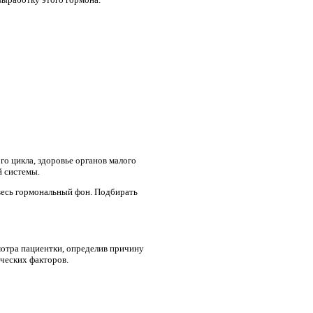
о цикла, здоровье органов малого
й системы.
весь гормональный фон. Подбирать
отра пациентки, определив причину
ческих факторов.