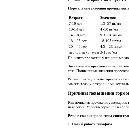
Нормальные значения пролактина в
Возраст
Значения
7-10 лет
1.3 -57 нг/мл
10-14 лет
4 -50 нг/мл
14 -18 лет
9.3 – 81нг/мл
18 – 25 лет
18-105 нг/мл
20 – 40 лет
4,5 – 23 нг/мл
период менопаузы
3-15 нг/мл
Понизить пролактин у женщин можно 
Значительное превышение нормальных
таза. Пониженные значения пролакти
Регулировать уровень гормонов само
заместительную терапию может толь
Причины повышения гормо
Как понизить пролактин у женщины 
патологии. Уровень гормонов в кров
Резкие скачки пролактина свидетел
1. Сбои в работе гипофиза: