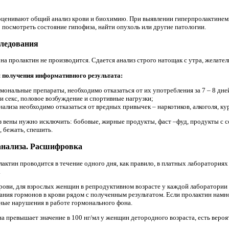
и оценивают общий анализ крови и биохимию. При выявлении гиперпролактине
 посмотреть состояние гипофиза, найти опухоль или другие патологии.
следования
на пролактин не производится. Сдается анализ строго натощак с утра, желатель
 получения информативного результата:
нальные препараты, необходимо отказаться от их употребления за 7 – 8 дней
ни секс, половое возбуждение и спортивные нагрузки;
нализа необходимо отказаться от вредных привычек – наркотиков, алкоголя, ку
 из вены нужно исключить: бобовые, жирные продукты, фаст –фуд, продукты с
, бежать, спешить.
анализа. Расшифровка
актин проводится в течение одного дня, как правило, в платных лабораториях 
.
рови, для взрослых женщин в репродуктивном возрасте у каждой лаборатории с
ния гормонов в крови рядом с полученным результатом. Если пролактин нам
ные нарушения в работе гормонального фона.
на превышает значение в 100 нг/мл у женщин детородного возраста, есть вероя