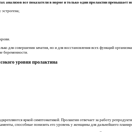
тах анализов все показатели в норме и только один пролактин превышает н
 эстрогена;
крови.
лько для совершения зачатия, но и для восстановления всех функций организм
не беременности.
ысокого уровня пролактина
подкрепляются яркой симптоматикой. Пролактин отвечает за работу репродукти
каменты, способные понизить его уровень у женщины для дальнейшего планир