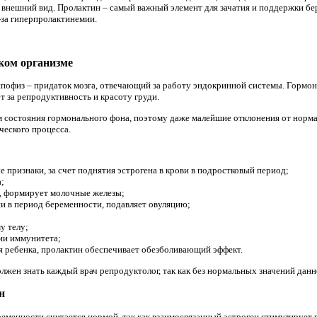
 внешний вид. Пролактин – самый важный элемент для зачатия и поддержки 
-за гиперпролактинемии.
ком организме
ипофиз – придаток мозга, отвечающий за работу эндокринной системы. Гормо
т за репродуктивность и красоту груди.
м состояния гормонального фона, поэтому даже малейшие отклонения от норма
ческого процесса.
признаки, за счет поднятия эстрогена в крови в подростковый период;
;
, формирует молочные железы;
и в период беременности, подавляет овуляцию;
у телу;
ии иммунитета;
я ребенка, пролактин обеспечивает обезболивающий эффект.
лжен знать каждый врач репродуктолог, так как без нормальных значений данн
н
менности считается нормой, так как взаимосвязанный эстроген стимулирует 