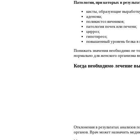
Патологии, при которых в результа
кисты, образующие выработку
аденома;
поликистоз яичников;
патология почек или печени;
цирроз;
гипотиреоз;
повышенный уровень белка в 
Понижать значения необходимо не то
нормально для женского организма в
Когда необходимо лечение в
Отклонения в результатах анализов 
органов. Врач может назначить меди