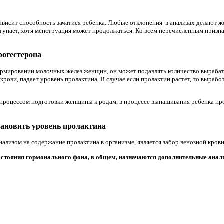
ависит способность зачатиея ребенка. Любые отклонения в анализах делают 
тупает, хотя менструация может продолжаться. Ко всем перечисленным призн
рогестерона
ормировании молочных желез женщин, он может подавлять количество выраба
 крови, падает уровень пролактина. В случае если пролактин растет, то вырабо
 процессом подготовки женщины к родам, в процессе вынашивания ребенка про
ановить уровень пролактина
изом на содержание пролактина в организме, является забор венозной крови
остояния гормонального фона, в общем, назначаются дополнительные анал