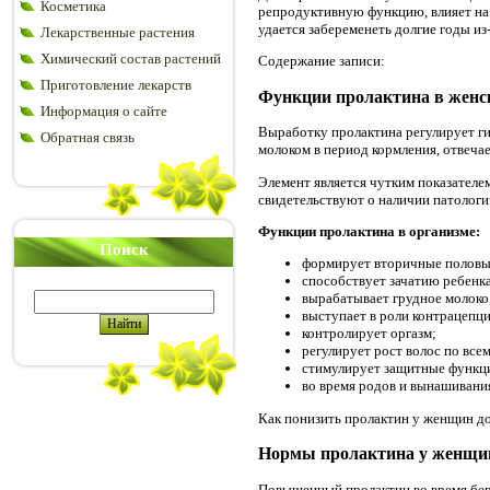
Косметика
репродуктивную функцию, влияет на
удается забеременеть долгие годы из
Лекарственные растения
Химический состав растений
Содержание записи:
Приготовление лекарств
Функции пролактина в женс
Информация о сайте
Выработку пролактина регулирует г
Обратная связь
молоком в период кормления, отвечае
Элемент является чутким показателе
свидетельствуют о наличии патологи
Функции пролактина в организме:
Поиск
формирует вторичные половые 
способствует зачатию ребенка
вырабатывает грудное молоко
выступает в роли контрацепци
контролирует оргазм;
регулирует рост волос по всем
стимулирует защитные функц
во время родов и вынашивани
Как понизить пролактин у женщин до
Нормы пролактина у женщи
Повышенный пролактин во время бере