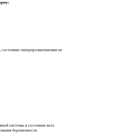
орму:
а, состояние гиперпролактинемии не
вной системы и состояние всех
ования беременности.