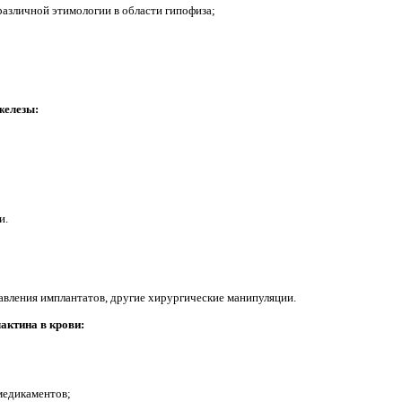
различной этимологии в области гипофиза;
железы:
и.
авления имплантатов, другие хирургические манипуляции.
актина в крови:
медикаментов;