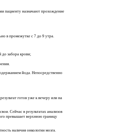
мии пациенту назначают прохождение
но в промежутке с 7 до 9 утра.
 до забора крови;
рения.
 содержанием йода. Непосредственно
результат готов уже к вечеру или на
вои. Сейчас в результатах анализов
ного превышает верхнюю границу
тность наличия онкологии мозга.