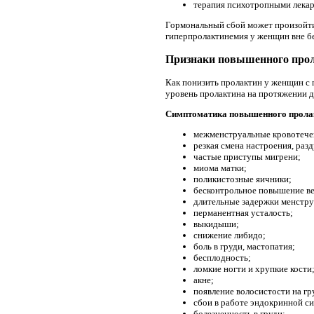
терапия психотропными лекар
Гормональный сбой может произойти 
гиперпролактинемия у женщин вне бе
Признаки повышенного про
Как понизить пролактин у женщин с
уровень пролактина на протяжении 
Симптоматика повышенного прола
межменструальные кровотече
резкая смена настроения, раз
частые приступы мигрени;
миома матки;
поликистозные яичники;
бесконтрольное повышение ве
длительные задержки менстру
перманентная усталость;
выкидыши;
снижение либидо;
боль в груди, мастопатия;
бесплодность;
ломкие ногти и хрупкие кости
акне;
появление волосистости на гру
сбои в работе эндокринной с
болезненность в груди;