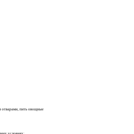
и отварами, пить овощные
шних условиях: