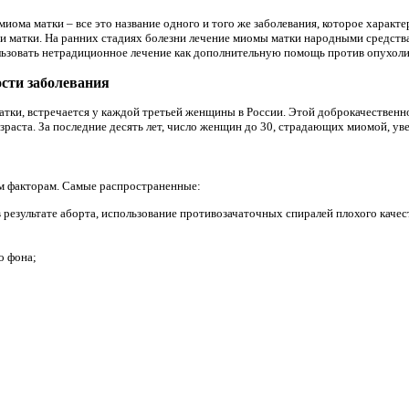
иома матки – все это название одного и того же заболевания, которое характ
и матки. На ранних стадиях болезни лечение миомы матки народными средства
льзовать нетрадиционное лечение как дополнительную помощь против опухоли
сти заболевания
атки, встречается у каждой третьей женщины в России. Этой доброкачествен
раста. За последние десять лет, число женщин до 30, страдающих миомой, увел
м факторам. Самые распространенные:
 результате аборта, использование противозачаточных спиралей плохого качес
о фона;