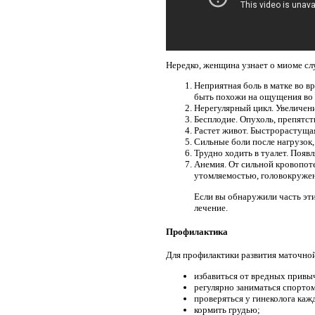
Нередко, женщина узнает о миоме с
Неприятная боль в матке во 
быть похожи на ощущения во 
Нерегулярный цикл. Увеличен
Бесплодие. Опухоль, препятст
Растет живот. Быстрорастущая
Сильные боли после нагрузок,
Трудно ходить в туалет. Появ
Анемия. От сильной кровопот
утомляемостью, головокруже
Если вы обнаружили часть эти
лечение.
Профилактика
Для профилактики развития маточно
избавиться от вредных привы
регулярно заниматься спортом
проверяться у гинеколога каж
кормить грудью;