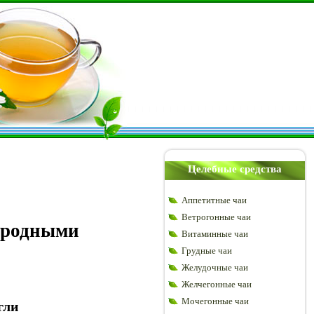
Целебные средства
Аппетитные чаи
Ветрогонные чаи
ародными
Витаминные чаи
Грудные чаи
Желудочные чаи
Желчегонные чаи
Мочегонные чаи
гли