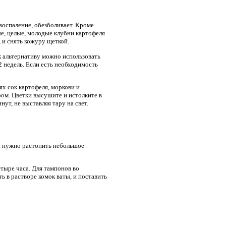
воспаление, обезболивает. Кроме
ые, целые, молодые клубни картофеля
 и снять кожуру щеткой.
к альтернативу можно использовать
2 недель. Если есть необходимость
х сок картофеля, моркови и
ром. Цветки высушите и истолките в
ут, не выставляя тару на свет.
а нужно растопить небольшое
етыре часа. Для тампонов во
 в растворе комок ваты, и поставить