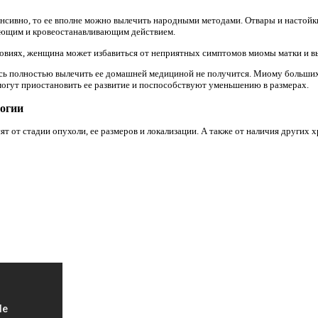
енсивно, то ее вполне можно вылечить народными методами. Отвары и настойк
ающим и кровеостанавливающим действием.
овиях, женщина может избавиться от неприятных симптомов миомы матки и вы
десь полностью вылечить ее домашней медициной не получится. Миому больших
могут приостановить ее развитие и поспособствуют уменьшению в размерах.
огии
т от стадии опухоли, ее размеров и локализации. А также от наличия других 