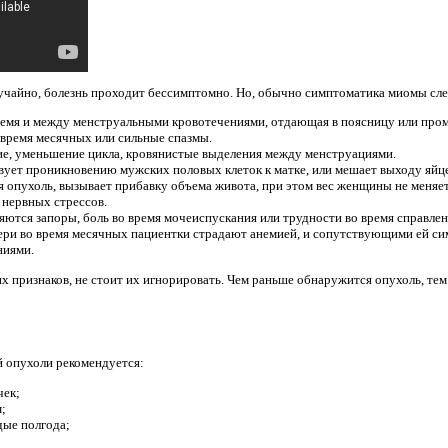
лучайно, болезнь проходит бессимптомно. Но, обычно симптоматика миомы сл
время и между менструальными кровотечениями, отдающая в поясницу или пр
время месячных или сильные спазмы.
ие, уменьшение цикла, кровянистые выделения между менструациями.
вует проникновению мужских половых клеток к матке, или мешает выходу яйц
 опухоль, вызывает прибавку объема живота, при этом вес женщины не меняет
 нервных стрессов.
ляются запоры, боль во время мочеиспускания или трудности во время справле
ери во время месячных пациентки страдают анемией, и сопутствующими ей с
ниями.
х признаков, не стоит их игнорировать. Чем раньше обнаружится опухоль, тем
й опухоли рекомендуется:
чек;
;
дые полгода;