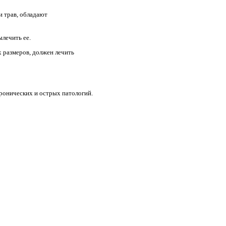
и трав, обладают
лечить ее.
 размеров, должен лечить
хронических и острых патологий.