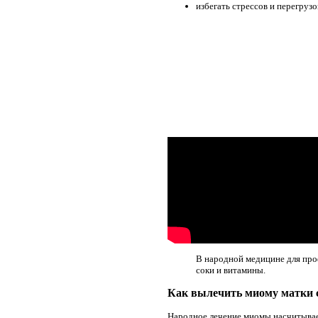
избегать стрессов и перегрузо
В народной медицине для про
соки и витамины.
Как вылечить миому матки 
Народное лечение миомы насчитывает