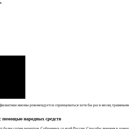
к.
филактики миомы рекомендуется спринцеваться хотя бы раз в месяц травяным
с помощью народных средств
 более сотни рецептов. Собранных со всей России. Способы лечения в дома