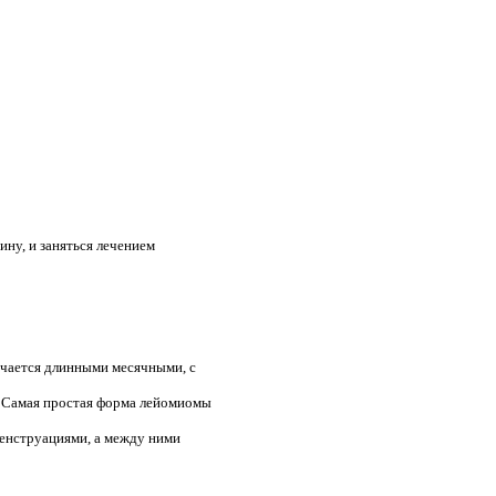
ину, и заняться лечением
личается длинными месячными, с
. Самая простая форма лейомиомы
менструациями, а между ними