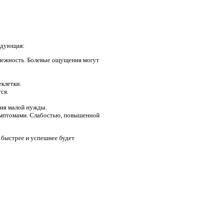
едующая:
омежность. Болевые ощущения могут
еклетки.
ся.
ния малой нужды.
имптомами. Слабостью, повышенной
 быстрее и успешнее будет