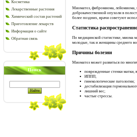
Косметика
Миоматоз, фибромиома, лейомиома, м
Лекарственные растения
доброкачественной опухоли в полост
Химический состав растений
более поздних, врачи советуют испо
Приготовление лекарств
Статистика распространенно
Информация о сайте
По медицинской статистике, миома м
Обратная связь
молодые, так и женщины среднего воз
Причины болезни
Миоматоз может развиться по многи
Поиск
поврежденные стенки матки, в
ИППП;
гинекологические патологии;
дестабилизация гормональног
лишний вес;
частые стрессы.