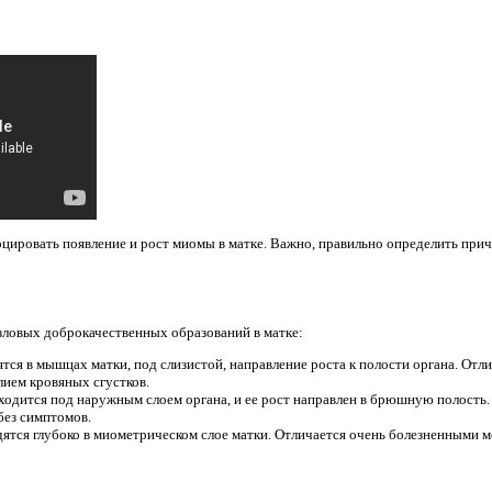
цировать появление и рост миомы в матке. Важно, правильно определить прич
зловых доброкачественных образований в матке:
тся в мышцах матки, под слизистой, направление роста к полости органа. От
лием кровяных сгустков.
дится под наружным слоем органа, и ее рост направлен в брюшную полость
без симптомов.
ятся глубоко в миометрическом слое матки. Отличается очень болезненными 