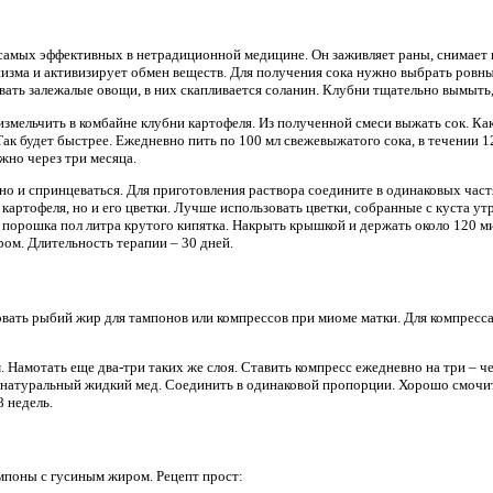
самых эффективных в нетрадиционной медицине. Он заживляет раны, снимает 
низма и активизирует обмен веществ. Для получения сока нужно выбрать ровн
вать залежалые овощи, в них скапливается соланин. Клубни тщательно вымыть,
измельчить в комбайне клубни картофеля. Из полученной смеси выжать сок. Ка
ак будет быстрее. Ежедневно пить по 100 мл свежевыжатого сока, в течении 1
ужно через три месяца.
 и спринцеваться. Для приготовления раствора соедините в одинаковых частя
 картофеля, но и его цветки. Лучше использовать цветки, собранные с куста ут
 порошка пол литра крутого кипятка. Накрыть крышкой и держать около 120 мин
ром. Длительность терапии – 30 дней.
вать рыбий жир для тампонов или компрессов при миоме матки. Для компресс
. Намотать еще два-три таких же слоя. Ставить компресс ежедневно на три – ч
 натуральный жидкий мед. Соединить в одинаковой пропорции. Хорошо смочить
8 недель.
поны с гусиным жиром. Рецепт прост: