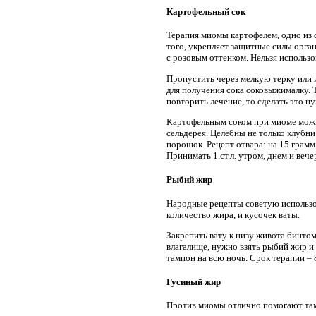
Картофельный сок
Терапия миомы картофелем, одно из 
того, укрепляет защитные силы орга
с розовым оттенком. Нельзя использо
Пропустить через мелкую терку или 
для получения сока соковыжималку. Т
повторить лечение, то сделать это н
Картофельным соком при миоме можно
сельдерея. Целебны не только клубни
порошок. Рецепт отвара: на 15 грамм
Принимать 1.ст.л. утром, днем и вече
Рыбий жир
Народные рецепты советую использо
количество жира, и кусочек ваты.
Закрепить вату к низу живота бинтом
влагалище, нужно взять рыбий жир и
тампон на всю ночь. Срок терапии – 
Гусиный жир
Против миомы отлично помогают там