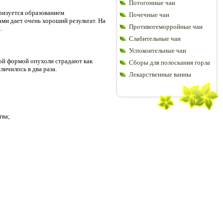
Потогонные чаи
еризуется образованием
Почечные чаи
ми дает очень хороший результат. На
Противогеморройные чаи
.
Слабительные чаи
Успокоительные чаи
ной формой опухоли страдают как
Сборы для полоскания горла
ичилось в два раза.
Лекарственные ванны
тва;