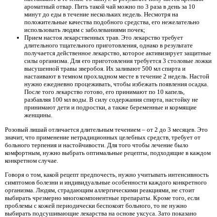
ароматный отвар. Пить такой чай можно по 3 раза в день за 10
минут до еды в течение нескольких недель. Несмотря на
положительные качества подобного средства, его нежелательно
использовать людям с заболеваниями почек;
Прием настоя лекарственных трав. Это лекарство требует
длительного тщательного приготовления, однако в результате
получается действенное лекарство, которое активизирует защитные
силы организма. Для его приготовления требуется 3 столовые ложки
высушенной травы зверобоя. Их заливают 500 мл спирта и
настаивают в темном прохладном месте в течение 2 недель. Настой
нужно ежедневно процеживать, чтобы избежать появления осадка.
После того лекарство готово, его принимают по 10 капель,
разбавляя 100 мл воды. В силу содержания спирта, настойку не
принимают дети и подростки, а также беременные и кормящие
женщины.
Розовый лишай отличается длительным течением – от 2 до 3 месяцев. Это
значит, что применение нетрадиционных целебных средств, требует от
больного терпения и настойчивости. Для того чтобы лечение было
комфортным, нужно выбрать оптимальные рецепты, подходящие в каждом
конкретном случае.
Говоря о том, какой рецепт предпочесть, нужно учитывать интенсивность
симптомов болезни и индивидуальные особенности каждого конкретного
организма. Людям, страдающим аллергическими реакциями, не стоит
выбирать чрезмерно многокомпонентные препараты. Кроме того, если
проблемы с кожей периодически беспокоят больного, то не нужно
выбирать подсушивающие лекарства на основе уксуса. Зато показано