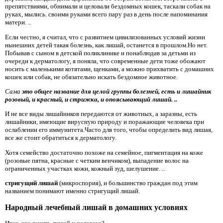
препятствиями, обнимали и целовали бездомных кошек, таскали собак на
руках, мылись. своими руками всего пару раз в день после напоминания
матери. ..
Если честно, я считал, что с развитием цивилизованных условий жизни
нынешних детей такая болезнь, как лишай, останется в прошлом.Но нет.
Побывав с сыном в детской поликлинике и понаблюдав за детьми из
очереди к дерматологу, я поняла, что современные дети тоже обожают
носить с маленькими котятами, щенками, а можно прихватить с домашних
кошек или собак, не обязательно искать бездомное животное.
Сама
это общее название для целой группы болезней, есть и лишайник
розовый, и красный, и стрижка, и опоясывающий лишай. ..
И не все виды лишайников передаются от животных, а заразны, есть
лишайники, имеющие вирусную природу и поражающие человека при
ослаблении его иммунитета.Часто для того, чтобы определить вид лишая,
все же стоит обратиться к дерматологу.
Хотя семейство достаточно похоже на семейное, пигментация на коже
(розовые пятна, красные с четким венчиком), выпадение волос на
ограниченных участках кожи, кожный зуд, шелушение. ..
стригущий лишай
(микроспория), и большинство граждан под этим
названием понимают именно стригущий лишай.
Народный лечебный лишай в домашних условиях