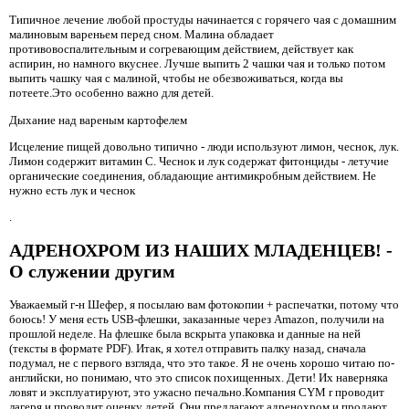
Типичное лечение любой простуды начинается с горячего чая с домашним
малиновым вареньем перед сном. Малина обладает
противовоспалительным и согревающим действием, действует как
аспирин, но намного вкуснее. Лучше выпить 2 чашки чая и только потом
выпить чашку чая с малиной, чтобы не обезвоживаться, когда вы
потеете.Это особенно важно для детей.
Дыхание над вареным картофелем
Исцеление пищей довольно типично - люди используют лимон, чеснок, лук.
Лимон содержит витамин С. Чеснок и лук содержат фитонциды - летучие
органические соединения, обладающие антимикробным действием. Не
нужно есть лук и чеснок
.
АДРЕНОХРОМ ИЗ НАШИХ МЛАДЕНЦЕВ! -
О служении другим
Уважаемый г-н Шефер, я посылаю вам фотокопии + распечатки, потому что
боюсь! У меня есть USB-флешки, заказанные через Amazon, получили на
прошлой неделе. На флешке была вскрыта упаковка и данные на ней
(тексты в формате PDF). Итак, я хотел отправить палку назад, сначала
подумал, не с первого взгляда, что это такое. Я не очень хорошо читаю по-
английски, но понимаю, что это список похищенных. Дети! Их наверняка
ловят и эксплуатируют, это ужасно печально.Компания CYM r проводит
лагеря и проводит оценку детей. Они предлагают адренохром и продают