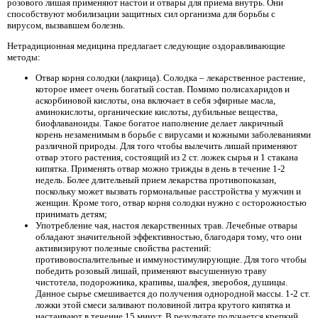
розового лишая применяют настои и отвары для приема внутрь. Они
способствуют мобилизации защитных сил организма для борьбы с
вирусом, вызвавшем болезнь.
Нетрадиционная медицина предлагает следующие оздоравливающие
методы:
Отвар корня солодки (лакрица). Солодка – лекарственное растение,
которое имеет очень богатый состав. Помимо полисахаридов и
аскорбиновой кислоты, она включает в себя эфирные масла,
аминокислоты, органические кислоты, дубильные вещества,
биофлаваноиды. Такое богатое наполнение делает лакричный
корень незаменимым в борьбе с вирусами и кожными заболеваниями
различной природы. Для того чтобы вылечить лишай применяют
отвар этого растения, состоящий из 2 ст. ложек сырья и 1 стакана
кипятка. Применять отвар можно трижды в день в течение 1-2
недель. Более длительный прием лекарства противопоказан,
поскольку может вызвать гормональные расстройства у мужчин и
женщин. Кроме того, отвар корня солодки нужно с осторожностью
принимать детям;
Употребление чая, настоя лекарственных трав. Лечебные отвары
обладают значительной эффективностью, благодаря тому, что они
активизируют полезные свойства растений:
противовоспалительные и иммуностимулирующие. Для того чтобы
победить розовый лишай, применяют высушенную траву
чистотела, подорожника, крапивы, шалфея, зверобоя, душицы.
Данное сырье смешивается до получения однородной массы. 1-2 ст.
ложки этой смеси заливают половиной литра крутого кипятка и
настаивают в течение 15 минут. В результате получается крепкий