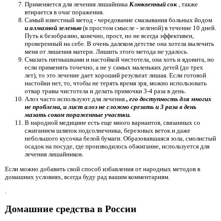
Применяется для лечения лишайника
Клюквенный сок
, также
втирается в очаг поражения.
Самый известный метод - чередование смазывания больных йодом
и алмазной зеленью
(в простом смысле - зеленой) в течение 10 дней.
Путь к безобразию, конечно, прост, но не всегда эффективен,
проверенный на себе. В очень далеком детстве она хотела вылечить
меня от лишения матери. Лишить этого метода не удалось.
Смазать пятнышками и настойкой чистотела, она хоть и ядовита, но
если применять точечно, а не у самых маленьких детей (до трех
лет), то это лечение дает хороший результат лишая. Если готовой
настойки нет, то, чтобы не терять время зря, можно использовать
отвар травы чистотела и делать примочки 3-4 раза в день.
Алоэ часто используют для лечения
, его доступность для многих
не проблема, и лист алоэ не сложно срезать и 3 раза в день
мазать соком пораженные участки.
В народной медицине есть еще много вариантов, связанных со
сжиганием шляпок подсолнечника, березовых веток и даже
небольшого кусочка белой бумаги. Образовавшаяся зола, смолистый
осадок на посуде, где производилось обжигание, используется для
лечения лишайников.
Если можно добавить свой способ избавления от народных методов в
домашних условиях, всегда буду рад вашим комментариям.
.
Домашние средства в России