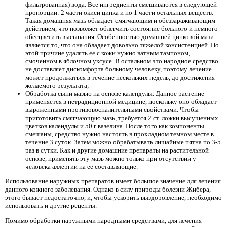
фильтрованная) вода. Все ингредиенты смешиваются в следующей
пропорции: 2 части окиси цинка и по 1 части остальных веществ.
Такая домашняя мазь обладает смягчающим и обеззараживающим
действием, что позволяет облегчить состояние больного и немного
обесцветить высыпания. Особенностью домашней цинковой мази
является то, что она обладает довольно тяжелой консистенцией. По
этой причине удалять ее с кожи нужно ватным тампоном,
смоченном в яблочном уксусе. В остальном это народное средство
не доставляет дискомфорта больному человеку, поэтому лечение
может продолжаться в течение нескольких недель, до достижения
желаемого результата;
Обработка сыпи мазью на основе календулы. Данное растение
применяется в нетрадиционной медицине, поскольку оно обладает
выраженными противовоспалительными свойствами. Чтобы
приготовить смягчающую мазь, требуется 2 ст. ложки высушенных
цветков календулы и 50 г вазелина. После того как компоненты
смешаны, средство нужно настоять в прохладном темном месте в
течение 3 суток. Затем можно обрабатывать лишайные пятна по 3-5
раз в сутки. Как и другие домашние препараты на растительной
основе, применять эту мазь можно только при отсутствии у
человека аллергии на ее составляющие.
Использование наружных препаратов имеет большое значение для лечения
данного кожного заболевания. Однако в силу природы болезни Жибера,
этого бывает недостаточно, и, чтобы ускорить выздоровление, необходимо
использовать и другие рецепты.
Помимо обработки наружными народными средствами, для лечения