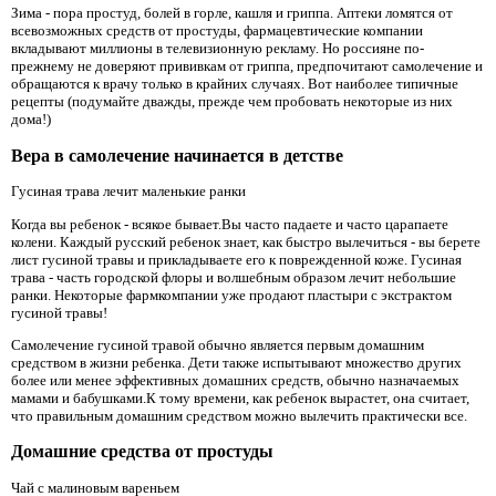
Зима - пора простуд, болей в горле, кашля и гриппа. Аптеки ломятся от
всевозможных средств от простуды, фармацевтические компании
вкладывают миллионы в телевизионную рекламу. Но россияне по-
прежнему не доверяют прививкам от гриппа, предпочитают самолечение и
обращаются к врачу только в крайних случаях. Вот наиболее типичные
рецепты (подумайте дважды, прежде чем пробовать некоторые из них
дома!)
Вера в самолечение начинается в детстве
Гусиная трава лечит маленькие ранки
Когда вы ребенок - всякое бывает.Вы часто падаете и часто царапаете
колени. Каждый русский ребенок знает, как быстро вылечиться - вы берете
лист гусиной травы и прикладываете его к поврежденной коже. Гусиная
трава - часть городской флоры и волшебным образом лечит небольшие
ранки. Некоторые фармкомпании уже продают пластыри с экстрактом
гусиной травы!
Самолечение гусиной травой обычно является первым домашним
средством в жизни ребенка. Дети также испытывают множество других
более или менее эффективных домашних средств, обычно назначаемых
мамами и бабушками.К тому времени, как ребенок вырастет, она считает,
что правильным домашним средством можно вылечить практически все.
Домашние средства от простуды
Чай с малиновым вареньем