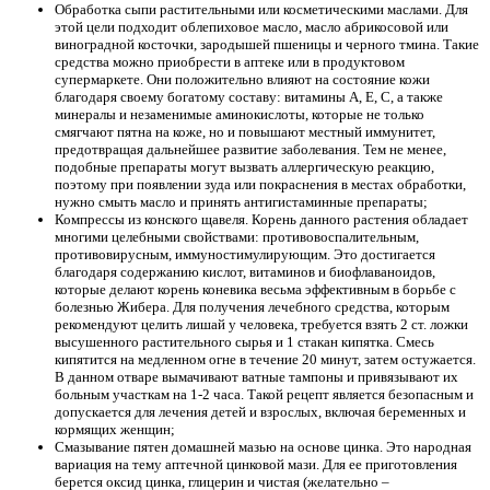
Обработка сыпи растительными или косметическими маслами. Для
этой цели подходит облепиховое масло, масло абрикосовой или
виноградной косточки, зародышей пшеницы и черного тмина. Такие
средства можно приобрести в аптеке или в продуктовом
супермаркете. Они положительно влияют на состояние кожи
благодаря своему богатому составу: витамины A, E, C, а также
минералы и незаменимые аминокислоты, которые не только
смягчают пятна на коже, но и повышают местный иммунитет,
предотвращая дальнейшее развитие заболевания. Тем не менее,
подобные препараты могут вызвать аллергическую реакцию,
поэтому при появлении зуда или покраснения в местах обработки,
нужно смыть масло и принять антигистаминные препараты;
Компрессы из конского щавеля. Корень данного растения обладает
многими целебными свойствами: противовоспалительным,
противовирусным, иммуностимулирующим. Это достигается
благодаря содержанию кислот, витаминов и биофлаваноидов,
которые делают корень коневика весьма эффективным в борьбе с
болезнью Жибера. Для получения лечебного средства, которым
рекомендуют целить лишай у человека, требуется взять 2 ст. ложки
высушенного растительного сырья и 1 стакан кипятка. Смесь
кипятится на медленном огне в течение 20 минут, затем остужается.
В данном отваре вымачивают ватные тампоны и привязывают их
больным участкам на 1-2 часа. Такой рецепт является безопасным и
допускается для лечения детей и взрослых, включая беременных и
кормящих женщин;
Смазывание пятен домашней мазью на основе цинка. Это народная
вариация на тему аптечной цинковой мази. Для ее приготовления
берется оксид цинка, глицерин и чистая (желательно –