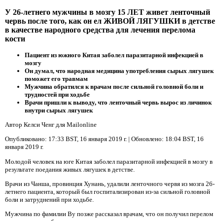
У 26-летнего мужчины в мозгу 15 ЛЕТ живет ленточный
червь после того, как он ел ЖИВОЙ ЛЯГУШКИ в детстве
в качестве народного средства для лечения перелома
кости
Пациент из южного Китая заболел паразитарной инфекцией в
мозгу
Он думал, что народная медицина употребления сырых лягушек
поможет его травмам
Мужчина обратился к врачам после сильной головной боли и
трудностей при ходьбе
Врачи пришли к выводу, что ленточный червь вырос из личинок
внутри сырых лягушек
Автор Келси Ченг для Mailonline
Опубликовано:
17:33 BST, 16 января 2019 г.
| Обновлено:
18:04 BST, 16
января 2019 г.
Молодой человек на юге Китая заболел паразитарной инфекцией в мозгу в
результате поедания живых лягушек в детстве.
Врачи из Чанша, провинция Хунань, удалили ленточного червя из мозга 26-
летнего пациента, который был госпитализирован из-за сильной головной
боли и затруднений при ходьбе.
Мужчина по фамилии Ву позже рассказал врачам, что он получил перелом