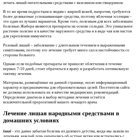
лечить лишай питательными средствами с вазелином или глицерином.
В то же время подросткам и людям с жирной кожей, напротив, требуются
более деликатные успокаивающие средства, поэтому яблочная эссенция –
это один из лучших вариантов. Кроме того, полезным для всех заболевших
болезнью Жибера являются препараты на основе солодки. Это уникальное
растение полезно и в качестве наружного средства и в виде чая или настоя
для укрепления иммунитета.
Розовый лишай – заболевание с длительным течением и выраженными
симптомами, поэтому его лечение требует много сил и настойчивости со
стороны больного.
Однако если подобные препараты не приносят облегчения в течение
первых 7-10 дней, стоит обратиться к врачу и разработать оптимальную
тактику лечения.
Материалы, размещённые на данной странице, носят информационный
характер и предназначены для образовательных целей. Посетители сайта
не должны использовать их в качестве медицинских рекомендаций.
Определение диагноза и выбор методики лечения остаётся
исключительной прерогативой вашего лечащего врача.
Лечение лишая народными средствами в
домашних условиях
isaai
- это давно забытая болезнь из далекого детства, когда мы лазили по
деревьям, каждый день царапались об острые ветки или встречались с