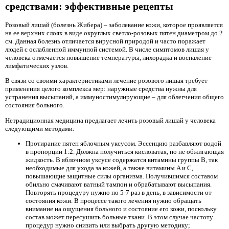
средствами: эффективные рецепты
Розовый лишай (болезнь Жибера) – заболевание кожи, которое проявляется
на ее верхних слоях в виде округлых светло-розовых пятен диаметром до 2
см. Данная болезнь отличается вирусной природой и часто поражает
людей с ослабленной иммунной системой. В числе симптомов лишая у
человека отмечается повышение температуры, лихорадка и воспаление
лимфатических узлов.
В связи со своими характеристиками лечение розового лишая требует
применения целого комплекса мер: наружные средства нужны для
устранения высыпаний, а иммуностимулирующие – для облегчения общего
состояния больного.
Нетрадиционная медицина предлагает лечить розовый лишай у человека
следующими методами:
Протирание пятен яблочным уксусом. Эссенцию разбавляют водой
в пропорции 1:2. Должна получиться кисловатая, но не обжигающая
жидкость. В яблочном уксусе содержатся витамины группы B, так
необходимые для ухода за кожей, а также витамины A и C,
повышающие защитные силы организма. Получившимся составом
обильно смачивают ватный тампон и обрабатывают высыпания.
Повторять процедуру нужно по 5-7 раз в день, в зависимости от
состояния кожи. В процессе такого лечения нужно обращать
внимание на ощущения больного и состояние его кожи, поскольку
состав может пересушить больные ткани. В этом случае частоту
процедур нужно снизить или выбрать другую методику;