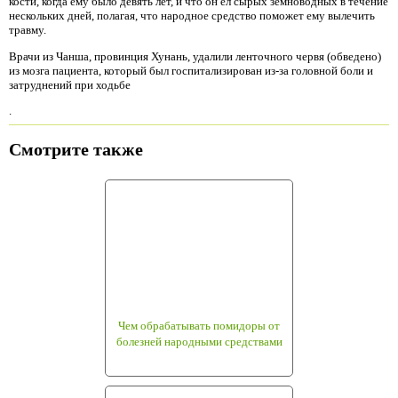
кости, когда ему было девять лет, и что он ел сырых земноводных в течение
нескольких дней, полагая, что народное средство поможет ему вылечить
травму.
Врачи из Чанша, провинция Хунань, удалили ленточного червя (обведено)
из мозга пациента, который был госпитализирован из-за головной боли и
затруднений при ходьбе
.
Смотрите также
Чем обрабатывать помидоры от
болезней народными средствами