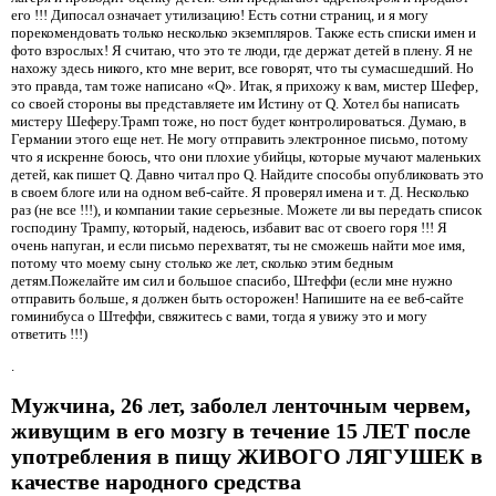
его !!! Дипосал означает утилизацию! Есть сотни страниц, и я могу
порекомендовать только несколько экземпляров. Также есть списки имен и
фото взрослых! Я считаю, что это те люди, где держат детей в плену. Я не
нахожу здесь никого, кто мне верит, все говорят, что ты сумасшедший. Но
это правда, там тоже написано «Q». Итак, я прихожу к вам, мистер Шефер,
со своей стороны вы представляете им Истину от Q. Хотел бы написать
мистеру Шеферу.Трамп тоже, но пост будет контролироваться. Думаю, в
Германии этого еще нет. Не могу отправить электронное письмо, потому
что я искренне боюсь, что они плохие убийцы, которые мучают маленьких
детей, как пишет Q. Давно читал про Q. Найдите способы опубликовать это
в своем блоге или на одном веб-сайте. Я проверял имена и т. Д. Несколько
раз (не все !!!), и компании такие серьезные. Можете ли вы передать список
господину Трампу, который, надеюсь, избавит вас от своего горя !!! Я
очень напуган, и если письмо перехватят, ты не сможешь найти мое имя,
потому что моему сыну столько же лет, сколько этим бедным
детям.Пожелайте им сил и большое спасибо, Штеффи (если мне нужно
отправить больше, я должен быть осторожен! Напишите на ее веб-сайте
гоминибуса о Штеффи, свяжитесь с вами, тогда я увижу это и могу
ответить !!!)
.
Мужчина, 26 лет, заболел ленточным червем,
живущим в его мозгу в течение 15 ЛЕТ после
употребления в пищу ЖИВОГО ЛЯГУШЕК в
качестве народного средства