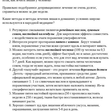
Итак, как лечить лишай у человека?
Правильно подобранное депривационное лечение не очень долгое,
справиться можно за две недели.
Какие методы и методы лечения лишая в домашних условиях широко
используются в народной медицине?
Регулярное смазывание пилингов
репейным маслом, луковым
соком, настойкой календулы
.
Для закрепления эффекта совместить
с воздействием на очаги поражения ультрафиолетом.
Интересен рецепт протирания
пятен с изюмом
. Берут темный
изюм, пораженные участки кожи срезают вдоль и натирают мякоть.
Можно натереть пятна
настойкой чеснока
(100 гр чеснока на 0,5
водки, настоять семь дней), эффект быстрый, но и запах достаточно
долго, особенно если учесть, что для этот вид лечения нельзя купать
5-7 дней. Как вариант, можно просто смазать пятна чесночным
соком, тогда не нужно ждать, пока настойка настаивается.
Другой «пахучий» вариант - это рецепт лечения
березовым дегтем
.Деготь - природный антисептик, признанное средство даже
официальной медицины, его можно купить в любой аптеке. Деготь
смешивают 1: 1 со сливочным маслом и прикладывают к
пораженным участкам, затем желательно наложить повязку. Из-за
специфического запаха желательно применять на ночь.
Мазание пятен настойкой прополиса (50 г прополиса настоять
неделю в 250 г водки), ткани быстро восстанавливаются, волосы
начинают расти.
Хорошо снимает зуд при лишении яблочного уксуса, мазании,
окрашивании, шелушении пятен 5-6 раз в день.