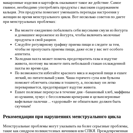
макаронные изделия и картофель оказывают такое же действие. Самое
главное, необходимо употреблять продукты с высоким содержанием
кальция. Эти продукты помогают уменьшить перепады настроения у
женщин во время менструального цикла. Вот несколько советов по диете
при менструальных проблемах:
Вы можете ежедневно побаловать себя вкусными смузи из йогурта
и домашнее мороженое из йогурта, чтобы включить молочные
продукты в свой рацион.
Следуйте регулярному графику приема пищи и следите за тем,
чтобы не пропускать приемы пищи, даже если у вас нет особого
аппетита.
Холодная пахта может помочь предотвратить газы и вздутие
живота, поэтому вы можете пить небольшой стакан охлажденной
пахты во время еды.
По возможности избегайте красного мяса и жареной пищи и ешьте
легкий, но питательный ужин. Чаша горячего супа или бульона
поможет облегчить спазмы и тошноту, а, поскольку он легко
переваривается, предотвращает вздутие живота.
Ешьте полезные перекусы в течение дня - банановый хлеб, маффины
из цуккини, хумус с бессолевыми крекерами и цельнозерновые
вафельные палочки ... «здоровый» не обязательно должен быть
скучным!
Рекомендации при нарушениях менструального цикла
Менструальные проблемы могут указывать на более серьезные проблемы,
такие как синдром поликистозных яичников или СПКЯ. Преждевременная