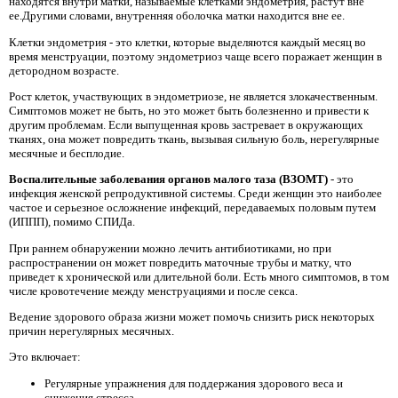
находятся внутри матки, называемые клетками эндометрия, растут вне
ее.Другими словами, внутренняя оболочка матки находится вне ее.
Клетки эндометрия - это клетки, которые выделяются каждый месяц во
время менструации, поэтому эндометриоз чаще всего поражает женщин в
детородном возрасте.
Рост клеток, участвующих в эндометриозе, не является злокачественным.
Симптомов может не быть, но это может быть болезненно и привести к
другим проблемам. Если выпущенная кровь застревает в окружающих
тканях, она может повредить ткань, вызывая сильную боль, нерегулярные
месячные и бесплодие.
Воспалительные заболевания органов малого таза (ВЗОМТ)
- это
инфекция женской репродуктивной системы. Среди женщин это наиболее
частое и серьезное осложнение инфекций, передаваемых половым путем
(ИППП), помимо СПИДа.
При раннем обнаружении можно лечить антибиотиками, но при
распространении он может повредить маточные трубы и матку, что
приведет к хронической или длительной боли. Есть много симптомов, в том
числе кровотечение между менструациями и после секса.
Ведение здорового образа жизни может помочь снизить риск некоторых
причин нерегулярных месячных.
Это включает:
Регулярные упражнения для поддержания здорового веса и
снижения стресса