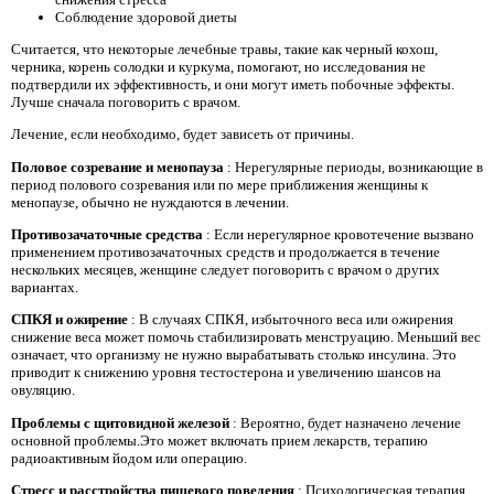
Соблюдение здоровой диеты
Считается, что некоторые лечебные травы, такие как черный кохош,
черника, корень солодки и куркума, помогают, но исследования не
подтвердили их эффективность, и они могут иметь побочные эффекты.
Лучше сначала поговорить с врачом.
Лечение, если необходимо, будет зависеть от причины.
Половое созревание и менопауза
: Нерегулярные периоды, возникающие в
период полового созревания или по мере приближения женщины к
менопаузе, обычно не нуждаются в лечении.
Противозачаточные средства
: Если нерегулярное кровотечение вызвано
применением противозачаточных средств и продолжается в течение
нескольких месяцев, женщине следует поговорить с врачом о других
вариантах.
СПКЯ и ожирение
: В случаях СПКЯ, избыточного веса или ожирения
снижение веса может помочь стабилизировать менструацию. Меньший вес
означает, что организму не нужно вырабатывать столько инсулина. Это
приводит к снижению уровня тестостерона и увеличению шансов на
овуляцию.
Проблемы с щитовидной железой
: Вероятно, будет назначено лечение
основной проблемы.Это может включать прием лекарств, терапию
радиоактивным йодом или операцию.
Стресс и расстройства пищевого поведения
: Психологическая терапия