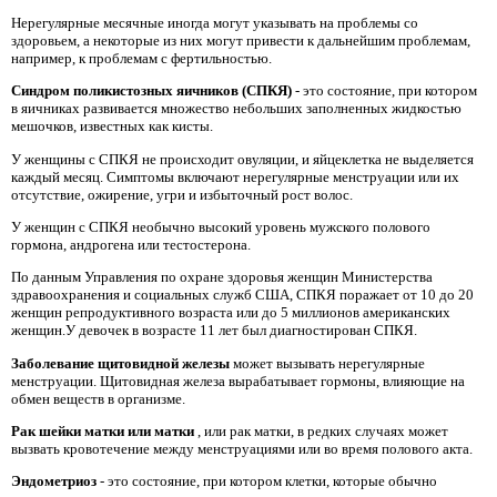
Нерегулярные месячные иногда могут указывать на проблемы со
здоровьем, а некоторые из них могут привести к дальнейшим проблемам,
например, к проблемам с фертильностью.
Синдром поликистозных яичников (СПКЯ)
- это состояние, при котором
в яичниках развивается множество небольших заполненных жидкостью
мешочков, известных как кисты.
У женщины с СПКЯ не происходит овуляции, и яйцеклетка не выделяется
каждый месяц. Симптомы включают нерегулярные менструации или их
отсутствие, ожирение, угри и избыточный рост волос.
У женщин с СПКЯ необычно высокий уровень мужского полового
гормона, андрогена или тестостерона.
По данным Управления по охране здоровья женщин Министерства
здравоохранения и социальных служб США, СПКЯ поражает от 10 до 20
женщин репродуктивного возраста или до 5 миллионов американских
женщин.У девочек в возрасте 11 лет был диагностирован СПКЯ.
Заболевание щитовидной железы
может вызывать нерегулярные
менструации. Щитовидная железа вырабатывает гормоны, влияющие на
обмен веществ в организме.
Рак шейки матки или матки
, или рак матки, в редких случаях может
вызвать кровотечение между менструациями или во время полового акта.
Эндометриоз
- это состояние, при котором клетки, которые обычно