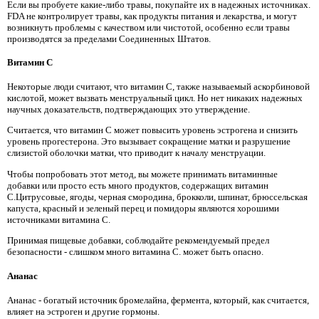
Если вы пробуете какие-либо травы, покупайте их в надежных источниках.
FDA не контролирует травы, как продукты питания и лекарства, и могут
возникнуть проблемы с качеством или чистотой, особенно если травы
производятся за пределами Соединенных Штатов.
Витамин C
Некоторые люди считают, что витамин C, также называемый аскорбиновой
кислотой, может вызвать менструальный цикл. Но нет никаких надежных
научных доказательств, подтверждающих это утверждение.
Считается, что витамин С может повысить уровень эстрогена и снизить
уровень прогестерона. Это вызывает сокращение матки и разрушение
слизистой оболочки матки, что приводит к началу менструации.
Чтобы попробовать этот метод, вы можете принимать витаминные
добавки или просто есть много продуктов, содержащих витамин
С.Цитрусовые, ягоды, черная смородина, брокколи, шпинат, брюссельская
капуста, красный и зеленый перец и помидоры являются хорошими
источниками витамина С.
Принимая пищевые добавки, соблюдайте рекомендуемый предел
безопасности - слишком много витамина С. может быть опасно.
Ананас
Ананас - богатый источник бромелайна, фермента, который, как считается,
влияет на эстроген и другие гормоны.