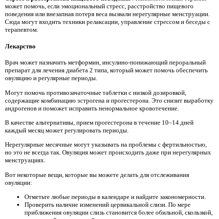
может помочь, если эмоциональный стресс, расстройство пищевого
поведения или внезапная потеря веса вызвали нерегулярные менструации.
Сюда могут входить техники релаксации, управление стрессом и беседы с
терапевтом.
Лекарство
Врач может назначить метформин, инсулино-понижающий пероральный
препарат для лечения диабета 2 типа, который может помочь обеспечить
овуляцию и регулярные периоды.
Могут помочь противозачаточные таблетки с низкой дозировкой,
содержащие комбинацию эстрогена и прогестерона. Это снизит выработку
андрогенов и поможет исправить ненормальное кровотечение.
В качестве альтернативы, прием прогестерона в течение 10–14 дней
каждый месяц может регулировать периоды.
Нерегулярные месячные могут указывать на проблемы с фертильностью,
но это не всегда так. Овуляция может происходить даже при нерегулярных
менструациях.
Вот некоторые вещи, которые вы можете делать для отслеживания
овуляции:
Отметьте любые периоды в календаре и найдите закономерности.
Проверить наличие изменений цервикальной слизи. По мере
приближения овуляции слизь становится более обильной, скользкой,