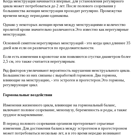
Когда менструация начинается впервые, для установления регулярного
цикла может потребоваться до 2 лет. После полового созревания у
большинства женщин менструация проходит регулярно. Промежутки
времени между периодами одинаковы.
Однако у некоторых женщин время между менструациями и количество
пролитой крови значительно различаются.Это известно как нерегулярные
менструации.
Основной симптом нерегулярных менструаций - это когда цикл длиннее 35
дней или если он различается по продолжительности.
Если есть изменения в кровотоке или появляются сгустки диаметром более
2,5 см, это также считается нерегулярным.
Ряд факторов увеличивают вероятность нарушения менструального цикла.
Большинство из них связаны с выработкой гормонов. Два гормона,
влияющие на менструацию, - это эстроген и прогестерон.Это гормоны,
регулирующие цикл.
Гормональные воздействия
Изменения жизненного цикла, влияющие на гормональный баланс,
включают половое созревание, менопаузу, беременность и роды, а также
грудное вскармливание.
В период полового созревания организм претерпевает серьезные
изменения. Для достижения баланса между эстрогеном и прогестероном
может потребоваться несколько лет, и в это время нередко возникают