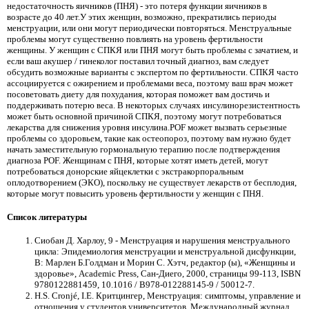
недостаточность яичников (ПНЯ) - это потеря функции яичников в
возрасте до 40 лет.У этих женщин, возможно, прекратились периоды
менструации, или они могут периодически повторяться. Менструальные
проблемы могут существенно повлиять на уровень фертильности
женщины. У женщин с СПКЯ или ПНЯ могут быть проблемы с зачатием, и
если ваш акушер / гинеколог поставил точный диагноз, вам следует
обсудить возможные варианты с экспертом по фертильности. СПКЯ часто
ассоциируется с ожирением и проблемами веса, поэтому ваш врач может
посоветовать диету для похудания, которая поможет вам достичь и
поддерживать потерю веса. В некоторых случаях инсулинорезистентность
может быть основной причиной СПКЯ, поэтому могут потребоваться
лекарства для снижения уровня инсулина.POF может вызвать серьезные
проблемы со здоровьем, такие как остеопороз, поэтому вам нужно будет
начать заместительную гормональную терапию после подтверждения
диагноза POF. Женщинам с ПНЯ, которые хотят иметь детей, могут
потребоваться донорские яйцеклетки с экстракорпоральным
оплодотворением (ЭКО), поскольку не существует лекарств от бесплодия,
которые могут повысить уровень фертильности у женщин с ПНЯ.
Список литературы
Сиобан Д. Харлоу, 9 - Менструация и нарушения менструального
цикла: Эпидемиология менструации и менструальной дисфункции,
В: Марлен Б.Голдман и Морин С. Хэтч, редактор (ы), «Женщины и
здоровье», Academic Press, Сан-Диего, 2000, страницы 99-113, ISBN
9780122881459, 10.1016 / B978-012288145-9 / 50012-7.
H.S. Cronjé, I.E. Критцингер, Менструация: симптомы, управление и
отношения у студентов университетов, Международный журнал