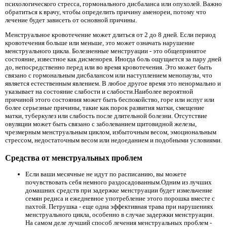
психологического стресса, гормонального дисбаланса или опухолей. Важно
обратиться к врачу, чтобы определить причину аменореи, потому что
лечение будет зависеть от основной причины.
Менструальное кровотечение может длиться от 2 до 8 дней. Если период
кровотечения больше или меньше, это может означать нарушение
менструального цикла. Болезненные менструации - это общепринятое
состояние, известное как дисменорея. Иногда боль ощущается за пару дней
до, непосредственно перед или во время кровотечения. Это может быть
связано с гормональным дисбалансом или наступлением менопаузы, что
является естественным явлением. В любое другое время это ненормально и
указывает на состояние слабости и слабости.Наиболее вероятной
причиной этого состояния может быть беспокойство, горе или испуг или
более серьезные причины, такие как порок развития матки, смещение
матки, туберкулез или слабость после длительной болезни. Отсутствие
овуляции может быть связано с заболеванием щитовидной железы,
чрезмерным менструальным циклом, избыточным весом, эмоциональным
стрессом, недостаточным весом или недоеданием и подобными условиями.
Средства от менструальных проблем
Если ваши месячные не идут по расписанию, вы можете
почувствовать себя немного раздосадованным.Одним из лучших
домашних средств при задержке менструации будет измельчение
семян редиса и ежедневное употребление этого порошка вместе с
пахтой. Петрушка - еще одна эффективная трава при нарушениях
менструального цикла, особенно в случае задержки менструации.
На самом деле лучший способ лечения менструальных проблем -