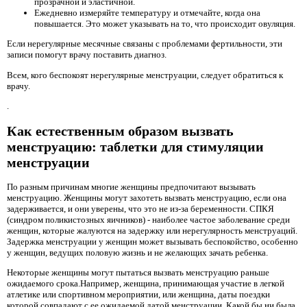
прозрачной и эластичной.
Ежедневно измеряйте температуру и отмечайте, когда она
повышается. Это может указывать на то, что происходит овуляция.
Если нерегулярные месячные связаны с проблемами фертильности, эти
записи помогут врачу поставить диагноз.
Всем, кого беспокоят нерегулярные менструации, следует обратиться к
врачу.
.
Как естественным образом вызвать
менструацию: таблетки для стимуляции
менструации
По разным причинам многие женщины предпочитают вызывать
менструацию. Женщины могут захотеть вызвать менструацию, если она
задерживается, и они уверены, что это не из-за беременности. СПКЯ
(синдром поликистозных яичников) - наиболее частое заболевание среди
женщин, которые жалуются на задержку или нерегулярность менструаций.
Задержка менструации у женщин может вызывать беспокойство, особенно
у женщин, ведущих половую жизнь и не желающих зачать ребенка.
Некоторые женщины могут пытаться вызвать менструацию раньше
ожидаемого срока.Например, женщина, принимающая участие в легкой
атлетике или спортивном мероприятии, или женщина, даты поездки
которой совпадают с ее ожидаемой датой менструации. Какой бы ни была