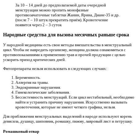
За 10 – 14 дней до предполагаемой даты очередной
менструации можно пропить монофазные
противозачаточные таблетки Жанин, Ярина, Диане-35 и др.
(после 7 – 10 штук прекратить приём). Кровотечение
появится через 2 – 3 суток
Народные средства для вызова месячных раньше срока
У народной медицины есть свои методы вмешательства в менструальный
цикл. Чтобы не навредить организму, женщина должна ознакомиться с
противопоказаниями к применению трав и прочей продукции с целью
ускорить приход критических дней.
Фитопрепараты нельзя использовать в следующих случаях:
Беременность.
Аллергия на травы.
Эндокринные нарушения.
Гинекологические заболевания.
Бессистемность менструаций. Если цикл нестабильный, необходимо
найти и устранить причину нарушения. Искусственно вызывать
кровотечения, которые не имеют четкого графика, нельзя.
Для приближения менструальных выделений в народе используют корень
девясила, душицу, шиповник, ромашку, пижму, лавровый лист и петрушку.
Ромашковый отвар