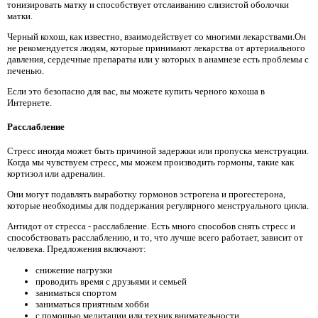
тонизировать матку и способствует отслаиванию слизистой оболочки
матки.
Черный кохош, как известно, взаимодействует со многими лекарствами.Он
не рекомендуется людям, которые принимают лекарства от артериального
давления, сердечные препараты или у которых в анамнезе есть проблемы с
печенью.
Если это безопасно для вас, вы можете купить черного кохоша в
Интернете.
Расслабление
Стресс иногда может быть причиной задержки или пропуска менструации.
Когда мы чувствуем стресс, мы можем производить гормоны, такие как
кортизол или адреналин.
Они могут подавлять выработку гормонов эстрогена и прогестерона,
которые необходимы для поддержания регулярного менструального цикла.
Антидот от стресса - расслабление. Есть много способов снять стресс и
способствовать расслаблению, и то, что лучше всего работает, зависит от
человека. Предложения включают:
снижение нагрузки
проводить время с друзьями и семьей
заниматься спортом
заниматься приятным хобби
с помощью медитации или техник внимательности