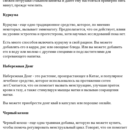
свежей петрушки стаканом кипятка и дайте ему настояться примерно пять
минут, прежде чем пить.
Куркума
Куркума - еще одно традиционное средство, которое, по мнению
некоторых, вызывает эмменагогу. Предполагается, что он действует, влияя
на уровни эстрогена и прогестерона, хотя научных исследований пока нет.
Есть много способов включить куркуму в свой рацион. Вы можете
добавлять его в карри, рис или овощные блюда. Или вы можете добавить
его в воду или молоко с другими специями и подсластителями для
согревающего напитка.
Набережная Донг
Набережная Донг - это растение, произрастающее в Китае, и популярное
лечебное средство, которое использовалось на протяжении сотен
лет.Считается, что он помогает вызвать менструацию, улучшая приток
крови к тазу, а также стимулируя мышцы матки и вызывая сокращения
матки.
Вы можете приобрести донг квай в капсулах или порошке онлайн.
Черный кохош
Черный кохош - еще одна травяная добавка, которую вы можете купить,
чтобы помочь регулировать менструальный цикл. Говорят, что он помогает