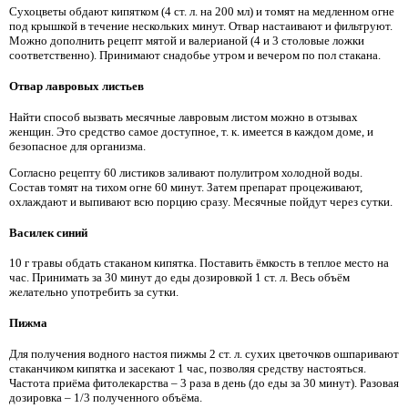
Сухоцветы обдают кипятком (4 ст. л. на 200 мл) и томят на медленном огне
под крышкой в течение нескольких минут. Отвар настаивают и фильтруют.
Можно дополнить рецепт мятой и валерианой (4 и 3 столовые ложки
соответственно). Принимают снадобье утром и вечером по пол стакана.
Отвар лавровых листьев
Найти способ вызвать месячные лавровым листом можно в отзывах
женщин. Это средство самое доступное, т. к. имеется в каждом доме, и
безопасное для организма.
Согласно рецепту 60 листиков заливают полулитром холодной воды.
Состав томят на тихом огне 60 минут. Затем препарат процеживают,
охлаждают и выпивают всю порцию сразу. Месячные пойдут через сутки.
Василек синий
10 г травы обдать стаканом кипятка. Поставить ёмкость в теплое место на
час. Принимать за 30 минут до еды дозировкой 1 ст. л. Весь объём
желательно употребить за сутки.
Пижма
Для получения водного настоя пижмы 2 ст. л. сухих цветочков ошпаривают
стаканчиком кипятка и засекают 1 час, позволяя средству настояться.
Частота приёма фитолекарства – 3 раза в день (до еды за 30 минут). Разовая
дозировка – 1/3 полученного объёма.