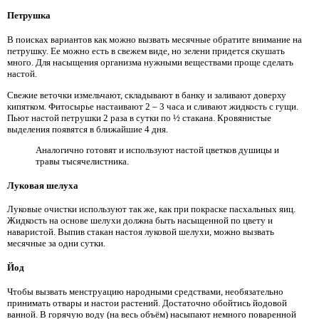
Петрушка
В поисках вариантов как можно вызвать месячные обратите внимание на
петрушку. Ее можно есть в свежем виде, но зелени придется скушать
много. Для насыщения организма нужными веществами проще сделать
настой.
Свежие веточки измельчают, складывают в банку и заливают доверху
кипятком. Фитосырье настаивают 2 – 3 часа и сливают жидкость с гущи.
Пьют настой петрушки 2 раза в сутки по ½ стакана. Кровянистые
выделения появятся в ближайшие 4 дня.
Аналогично готовят и используют настой цветков душицы и
травы тысячелистника.
Луковая шелуха
Луковые очистки используют так же, как при покраске пасхальных яиц.
Жидкость на основе шелухи должна быть насыщенной по цвету и
наваристой. Выпив стакан настоя луковой шелухи, можно вызвать
месячные за одни сутки.
Йод
Чтобы вызвать менструацию народными средствами, необязательно
принимать отвары и настои растений. Достаточно обойтись йодовой
ванной. В горячую воду (на весь объём) насыпают немного поваренной