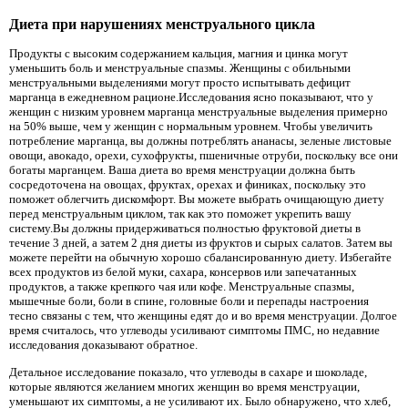
Диета при нарушениях менструального цикла
Продукты с высоким содержанием кальция, магния и цинка могут
уменьшить боль и менструальные спазмы. Женщины с обильными
менструальными выделениями могут просто испытывать дефицит
марганца в ежедневном рационе.Исследования ясно показывают, что у
женщин с низким уровнем марганца менструальные выделения примерно
на 50% выше, чем у женщин с нормальным уровнем. Чтобы увеличить
потребление марганца, вы должны потреблять ананасы, зеленые листовые
овощи, авокадо, орехи, сухофрукты, пшеничные отруби, поскольку все они
богаты марганцем. Ваша диета во время менструации должна быть
сосредоточена на овощах, фруктах, орехах и финиках, поскольку это
поможет облегчить дискомфорт. Вы можете выбрать очищающую диету
перед менструальным циклом, так как это поможет укрепить вашу
систему.Вы должны придерживаться полностью фруктовой диеты в
течение 3 дней, а затем 2 дня диеты из фруктов и сырых салатов. Затем вы
можете перейти на обычную хорошо сбалансированную диету. Избегайте
всех продуктов из белой муки, сахара, консервов или запечатанных
продуктов, а также крепкого чая или кофе. Менструальные спазмы,
мышечные боли, боли в спине, головные боли и перепады настроения
тесно связаны с тем, что женщины едят до и во время менструации. Долгое
время считалось, что углеводы усиливают симптомы ПМС, но недавние
исследования доказывают обратное.
Детальное исследование показало, что углеводы в сахаре и шоколаде,
которые являются желанием многих женщин во время менструации,
уменьшают их симптомы, а не усиливают их. Было обнаружено, что хлеб,