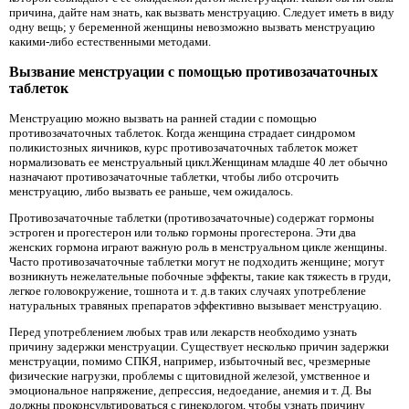
причина, дайте нам знать, как вызвать менструацию. Следует иметь в виду
одну вещь; у беременной женщины невозможно вызвать менструацию
какими-либо естественными методами.
Вызвание менструации с помощью противозачаточных
таблеток
Менструацию можно вызвать на ранней стадии с помощью
противозачаточных таблеток. Когда женщина страдает синдромом
поликистозных яичников, курс противозачаточных таблеток может
нормализовать ее менструальный цикл.Женщинам младше 40 лет обычно
назначают противозачаточные таблетки, чтобы либо отсрочить
менструацию, либо вызвать ее раньше, чем ожидалось.
Противозачаточные таблетки (противозачаточные) содержат гормоны
эстроген и прогестерон или только гормоны прогестерона. Эти два
женских гормона играют важную роль в менструальном цикле женщины.
Часто противозачаточные таблетки могут не подходить женщине; могут
возникнуть нежелательные побочные эффекты, такие как тяжесть в груди,
легкое головокружение, тошнота и т. д.в таких случаях употребление
натуральных травяных препаратов эффективно вызывает менструацию.
Перед употреблением любых трав или лекарств необходимо узнать
причину задержки менструации. Существует несколько причин задержки
менструации, помимо СПКЯ, например, избыточный вес, чрезмерные
физические нагрузки, проблемы с щитовидной железой, умственное и
эмоциональное напряжение, депрессия, недоедание, анемия и т. Д. Вы
должны проконсультироваться с гинекологом, чтобы узнать причину