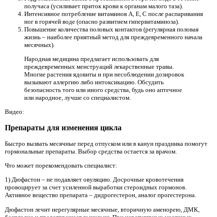
получаса (усиливает приток крови к органам малого таза).
Интенсивное потребление витаминов A, E, C после распаривания
ног в горячей воде (опасно развитием гипервитаминоза).
Повышение количества половых контактов (регулярная половая
жизнь – наиболее приятный метод для преждевременного начала
месячных).
Народная медицина предлагает использовать для
преждевременных менструаций лекарственные травы.
Многие растения ядовиты и при несоблюдении дозировок
вызывают аллергию либо интоксикацию. Обсудить
безопасность того или иного средства, будь оно аптечное
или народное, лучше со специалистом.
Видео:
Препараты для изменения цикла
Быстро вызвать месячные перед отпуском или в канун праздника помогут
гормональные препараты. Выбор средства остается за врачом.
Что может порекомендовать специалист:
1) Дюфастон – не подавляет овуляцию. Досрочные кровотечения
провоцирует за счет усиленной выработки стероидных гормонов.
Активное вещество препарата – дидрогестерон, аналог прогестерона.
Дюфастон лечит нерегулярные месячные, вторичную аменорею, ДМК,