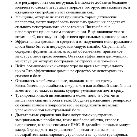
это регулярно пить сок петрушки. Вы можете добавить большое
количество свежей петрушки в морковь, которую вы выжимаете, и
ежедневно употреблять этот смешанный сок.
Женщины, которые не хотят принимать фармацевтические
препараты, могут попробовать несколько домашних средств от
сильного менструального кровотечения.Цветок банана
используется при сильном кровотечении. В крыжовнике много
витамина С, поэтому он эффективен при сильных кровотечениях.
Эффективным домашним средством от нарушения менструального
цикла было бы есть незрелую или сырую папайю. Сырая папайя
содержит фермент папаин, который обеспечивает правильное
менструальное кровотечение. Он также эффективен для женщин,
менструация которых пострадала от стресса и напряжения.
Пейте ромашковый чай каждое утро во время менструального
цикла.Это эффективное домашнее средство от менструальных
спазмов и боли.
Откиньтесь в любимом кресле, положив на живот грелку.
Расслабьтесь и расслабьтесь с журналом или любимой книгой, и вы
заметите, что тяжесть ваших судорог уменьшится почти сразу.
Тренировка низкой интенсивности может помочь облегчить
мышечные спазмы и боли в теле. Обсудите расписание тренировок
со своим врачом и попросите его / ее предложить несколько
упражнений при менструальной боли.
Дыхательные упражнения йоги могут помочь устранить
эмоциональные проблемы, такие как беспокойство, стресс и
напряжение, которые связаны с ПМС. Выделяйте несколько минут
каждый день для этих упражнений, и, если это возможно,
постарайтесь запланировать утреннюю и вечернюю тренировки.