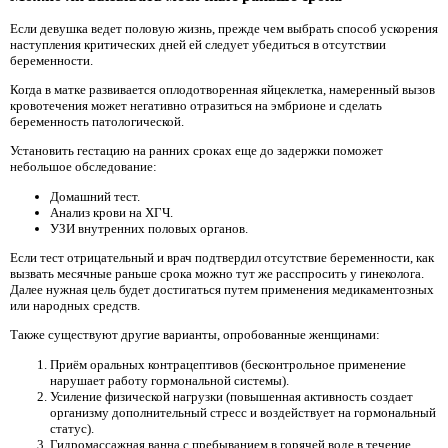
Если девушка ведет половую жизнь, прежде чем выбрать способ ускорения
наступления критических дней ей следует убедиться в отсутствии
беременности.
Когда в матке развивается оплодотворенная яйцеклетка, намеренный вызов
кровотечения может негативно отразиться на эмбрионе и сделать
беременность патологической.
Установить гестацию на ранних сроках еще до задержки поможет
небольшое обследование:
Домашний тест.
Анализ крови на ХГЧ.
УЗИ внутренних половых органов.
Если тест отрицательный и врач подтвердил отсутствие беременности, как
вызвать месячные раньше срока можно тут же расспросить у гинеколога.
Далее нужная цель будет достигаться путем применения медикаментозных
или народных средств.
Также существуют другие варианты, опробованные женщинами:
Приём оральных контрацептивов (бесконтрольное применение
нарушает работу гормональной системы).
Усиление физической нагрузки (повышенная активность создает
организму дополнительный стресс и воздействует на гормональный
статус).
Гидромассажная ванна с пребыванием в горячей воде в течение