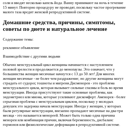
соли и вводят несколько капель йода. Ванну принимают на ночь в течение
15 минут. Повторно процедуру не проводят, поскольку частое прогревание
малого таза вредит женской репродуктивной системе.
Домашние средства, причины, симптомы,
советы по диете и натуральное лечение
Содержание темы:
рекламное объявление
Взаимодействие с другими людьми
Обычно менструальный цикл женщины начинается с наступлением
половой зрелости и продолжается до менопаузы. Это означает, что у
большинства женщин месячные начнутся с 13 до 50 лет! Для многих
женщин месячные - не более чем раздражение; но другие женщины могут
страдать от судорог, тошноты и мигрени.Дисменорея - это проблема
менструального цикла, которая вызывает сильные спазмы и боль во время
менструации. Иногда присутствуют такие основные проблемы, как
эндометриоз или миома, которые усиливают дискомфорт. Аменорея - более
серьезная проблема с менструальным циклом, поскольку у молодых
девушек это задержка начала менструации. Иногда у женщин, у которых
были регулярные менструации, внезапно пропадают месячные на два-три
месяца - это называется менореей. Может быть только одна причина
менореи или комбинация причин, включая беременность, дисбаланс
гормонов или физиологические деформации в репродуктивной системе.