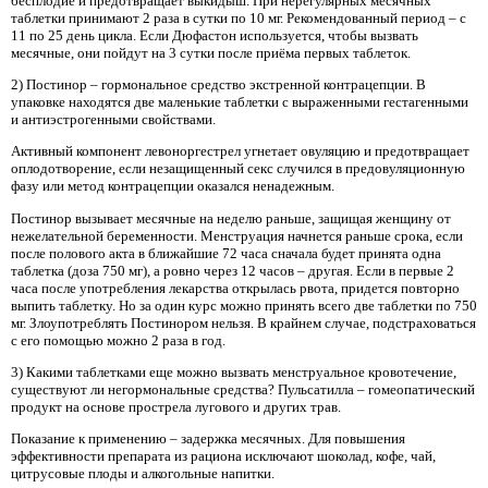
бесплодие и предотвращает выкидыш. При нерегулярных месячных
таблетки принимают 2 раза в сутки по 10 мг. Рекомендованный период – с
11 по 25 день цикла. Если Дюфастон используется, чтобы вызвать
месячные, они пойдут на 3 сутки после приёма первых таблеток.
2) Постинор – гормональное средство экстренной контрацепции. В
упаковке находятся две маленькие таблетки с выраженными гестагенными
и антиэстрогенными свойствами.
Активный компонент левоноргестрел угнетает овуляцию и предотвращает
оплодотворение, если незащищенный секс случился в предовуляционную
фазу или метод контрацепции оказался ненадежным.
Постинор вызывает месячные на неделю раньше, защищая женщину от
нежелательной беременности. Менструация начнется раньше срока, если
после полового акта в ближайшие 72 часа сначала будет принята одна
таблетка (доза 750 мг), а ровно через 12 часов – другая. Если в первые 2
часа после употребления лекарства открылась рвота, придется повторно
выпить таблетку. Но за один курс можно принять всего две таблетки по 750
мг. Злоупотреблять Постинором нельзя. В крайнем случае, подстраховаться
с его помощью можно 2 раза в год.
3) Какими таблетками еще можно вызвать менструальное кровотечение,
существуют ли негормональные средства? Пульсатилла – гомеопатический
продукт на основе прострела лугового и других трав.
Показание к применению – задержка месячных. Для повышения
эффективности препарата из рациона исключают шоколад, кофе, чай,
цитрусовые плоды и алкогольные напитки.