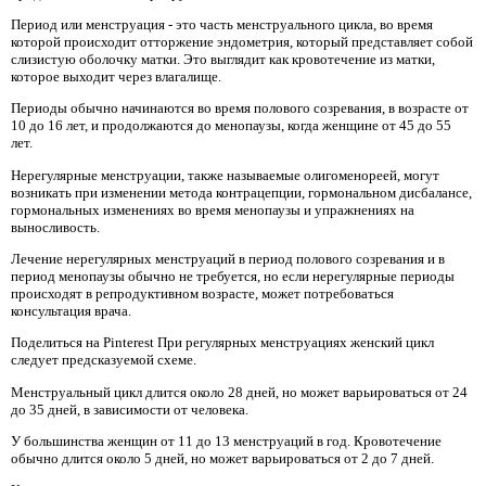
Период или менструация - это часть менструального цикла, во время
которой происходит отторжение эндометрия, который представляет собой
слизистую оболочку матки. Это выглядит как кровотечение из матки,
которое выходит через влагалище.
Периоды обычно начинаются во время полового созревания, в возрасте от
10 до 16 лет, и продолжаются до менопаузы, когда женщине от 45 до 55
лет.
Нерегулярные менструации, также называемые олигоменореей, могут
возникать при изменении метода контрацепции, гормональном дисбалансе,
гормональных изменениях во время менопаузы и упражнениях на
выносливость.
Лечение нерегулярных менструаций в период полового созревания и в
период менопаузы обычно не требуется, но если нерегулярные периоды
происходят в репродуктивном возрасте, может потребоваться
консультация врача.
Поделиться на Pinterest При регулярных менструациях женский цикл
следует предсказуемой схеме.
Менструальный цикл длится около 28 дней, но может варьироваться от 24
до 35 дней, в зависимости от человека.
У большинства женщин от 11 до 13 менструаций в год. Кровотечение
обычно длится около 5 дней, но может варьироваться от 2 до 7 дней.