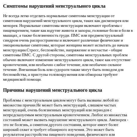
Симптомы нарушений менструального цикла
Не всегда легко отделить нормальные симптомы менструации от
симптомов нарушений менструального цикла, таких как дисменорея или
менорея. Нормальные симптомы менструации включают проблемы с
пищеварением, такие как вздутие живота и запоры, головные боли и боли в
мышцах, а также болезненность груди. ПМС или предменструальный
синдром очень распространены и включают различные физические и
эмоциональные симптомы, которые женщина может испытать до начала
менструации.Стресс, беспокойство, напряжение и несчастье - общие
симптомы ПМС. С другой стороны, симптомы менструальных проблем
обычно включают изменение менструального цикла, такое как отсутствие
кровотечения, или необычно слабое течение, или необычно сильное
течение. Внезапная боль или судороги также могут быть поводом для
беспокойства, а приступы головокружения или обморока требуют
медицинской помощи.
Причины нарушений менструального цикла
Проблемы с менструальным циклом могут быть вызваны любой из
множества причин.Не может быть менструаций, слишком частых
менструаций, очень болезненных менструаций или периодов с
непредсказуемым менструальным кровотечением. Любое из множества
состояний может вызвать нарушение менструального цикла. Аменорея -
это не болезнь, а симптом другого состояния, которое имеет более
широкий охват и требует обширного изучения. Это может быть
результатом расстройства пищевого поведения, физического или