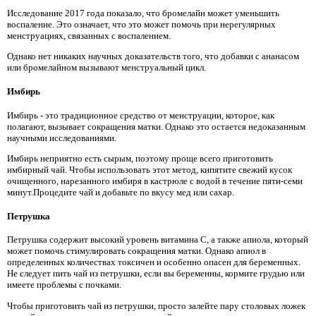
Исследование 2017 года показало, что бромелайн может уменьшить
воспаление. Это означает, что это может помочь при нерегулярных
менструациях, связанных с воспалением.
Однако нет никаких научных доказательств того, что добавки с ананасом
или бромелайном вызывают менструальный цикл.
Имбирь
Имбирь - это традиционное средство от менструации, которое, как
полагают, вызывает сокращения матки. Однако это остается недоказанным
научными исследованиями.
Имбирь неприятно есть сырым, поэтому проще всего приготовить
имбирный чай. Чтобы использовать этот метод, кипятите свежий кусок
очищенного, нарезанного имбиря в кастрюле с водой в течение пяти-семи
минут.Процедите чай и добавьте по вкусу мед или сахар.
Петрушка
Петрушка содержит высокий уровень витамина С, а также апиола, который
может помочь стимулировать сокращения матки. Однако апиол в
определенных количествах токсичен и особенно опасен для беременных.
Не следует пить чай из петрушки, если вы беременны, кормите грудью или
имеете проблемы с почками.
Чтобы приготовить чай из петрушки, просто залейте пару столовых ложек