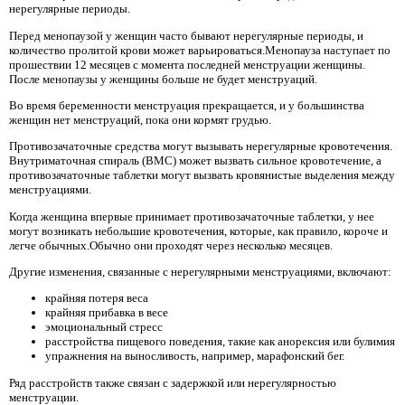
нерегулярные периоды.
Перед менопаузой у женщин часто бывают нерегулярные периоды, и
количество пролитой крови может варьироваться.Менопауза наступает по
прошествии 12 месяцев с момента последней менструации женщины.
После менопаузы у женщины больше не будет менструаций.
Во время беременности менструация прекращается, и у большинства
женщин нет менструаций, пока они кормят грудью.
Противозачаточные средства могут вызывать нерегулярные кровотечения.
Внутриматочная спираль (ВМС) может вызвать сильное кровотечение, а
противозачаточные таблетки могут вызвать кровянистые выделения между
менструациями.
Когда женщина впервые принимает противозачаточные таблетки, у нее
могут возникать небольшие кровотечения, которые, как правило, короче и
легче обычных.Обычно они проходят через несколько месяцев.
Другие изменения, связанные с нерегулярными менструациями, включают:
крайняя потеря веса
крайняя прибавка в весе
эмоциональный стресс
расстройства пищевого поведения, такие как анорексия или булимия
упражнения на выносливость, например, марафонский бег.
Ряд расстройств также связан с задержкой или нерегулярностью
менструации.