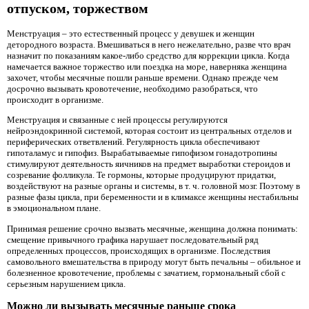
отпуском, торжеством
Менструация – это естественный процесс у девушек и женщин
детородного возраста. Вмешиваться в него нежелательно, разве что врач
назначит по показаниям какое-либо средство для коррекции цикла. Когда
намечается важное торжество или поездка на море, наверняка женщина
захочет, чтобы месячные пошли раньше времени. Однако прежде чем
досрочно вызывать кровотечение, необходимо разобраться, что
происходит в организме.
Менструация и связанные с ней процессы регулируются
нейроэндокринной системой, которая состоит из центральных отделов и
периферических ответвлений. Регулярность цикла обеспечивают
гипоталамус и гипофиз. Вырабатываемые гипофизом гонадотропины
стимулируют деятельность яичников на предмет выработки стероидов и
созревание фолликула. Те гормоны, которые продуцируют придатки,
воздействуют на разные органы и системы, в т. ч. головной мозг. Поэтому в
разные фазы цикла, при беременности и в климаксе женщины нестабильны
в эмоциональном плане.
Принимая решение срочно вызвать месячные, женщина должна понимать:
смещение привычного графика нарушает последовательный ряд
определенных процессов, происходящих в организме. Последствия
самовольного вмешательства в природу могут быть печальны – обильное и
болезненное кровотечение, проблемы с зачатием, гормональный сбой с
серьезным нарушением цикла.
Можно ли вызывать месячные раньше срока