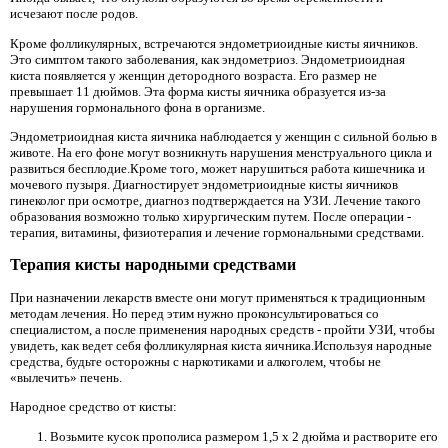
исчезают после родов.
Кроме фолликулярных, встречаются эндометриоидные кисты яичников.
Это симптом такого заболевания, как эндометриоз. Эндометриоидная
киста появляется у женщин детородного возраста. Его размер не
превышает 11 дюймов. Эта форма кисты яичника образуется из-за
нарушения гормонального фона в организме.
Эндометриоидная киста яичника наблюдается у женщин с сильной болью в
животе. На его фоне могут возникнуть нарушения менструального цикла и
развиться бесплодие.Кроме того, может нарушиться работа кишечника и
мочевого пузыря. Диагностирует эндометриоидные кисты яичников
гинеколог при осмотре, диагноз подтверждается на УЗИ. Лечение такого
образования возможно только хирургическим путем. После операции -
терапия, витамины, физиотерапия и лечение гормональными средствами.
Терапия кисты народными средствами
При назначении лекарств вместе они могут применяться к традиционным
методам лечения. Но перед этим нужно проконсультироваться со
специалистом, а после применения народных средств - пройти УЗИ, чтобы
увидеть, как ведет себя фолликулярная киста яичника.Используя народные
средства, будьте осторожны с наркотиками и алкоголем, чтобы не
«вылечить» печень.
Народное средство от кисты:
Возьмите кусок прополиса размером 1,5 x 2 дюйма и растворите его