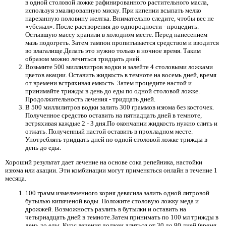
в одной столовой ложке рафинированного растительного масла,
используя эмалированную миску. При кипении всыпать мелко
нарезанную половину желтка. Внимательно следите, чтобы вес не
«убежал». После растворения до однородности - процедить.
Остывшую массу хранили в холодном месте. Перед нанесением
мазь подогреть. Затем тампон пропитывается средством и вводится
во влагалище.Делать это нужно только в ночное время. Таким
образом можно лечиться тридцать дней.
Возьмите 500 миллилитров водки и залейте 4 столовыми ложками
цветов акации. Оставить жидкость в темноте на восемь дней, время
от времени встряхивая емкость. Затем процедите настой и
принимайте трижды в день до еды по одной столовой ложке.
Продолжительность лечения - тридцать дней.
В 500 миллилитров водки залить 300 граммов изюма без косточек.
Полученное средство оставить на пятнадцать дней в темноте,
встряхивая каждые 2 - 3 дня.По окончании жидкость нужно слить и
отжать. Полученный настой оставить в прохладном месте.
Употреблять тридцать дней по одной столовой ложке трижды в
день до еды.
Хороший результат дает лечение на основе сока репейника, настойки
изюма или акации. Эти комбинации могут применяться онлайн в течение 1
месяца.
100 грамм измельченного корня девясила залить одной литровой
бутылью кипяченой воды. Положите столовую ложку меда и
дрожжей. Возможность разлить в бутылки и оставить на
четырнадцать дней в темноте.Затем принимать по 100 мл трижды в
день до еды. Курс лечения должен длиться от 30 до 90 дней (время