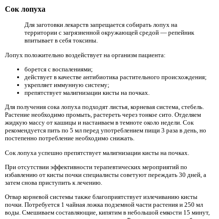
Сок лопуха
Для заготовки лекарств запрещается собирать лопух на
территории с загрязненной окружающей средой — репейник
впитывает в себя токсины.
Лопух положительно воздействует на организм пациента:
борется с воспалениями;
действует в качестве антибиотика растительного происхождения;
укрепляет иммунную систему;
препятствует малигнизации кисты на почках.
Для получения сока лопуха подходят листья, корневая система, стебель.
Растение необходимо промыть, растереть через тонкое сито. Отделяем
жидкую массу от кашицы и настаиваем в темноте около недели. Сок
рекомендуется пить по 5 мл перед употреблением пищи 3 раза в день, но
постепенно потребление необходимо снижать.
Сок лопуха успешно препятствует малигнизации кисты на почках.
При отсутствии эффективности терапевтических мероприятий по
избавлению от кисты почки специалисты советуют переждать 30 дней, а
затем снова приступить к лечению.
Отвар корневой системы также благоприятствует излечиванию кисты
почки. Потребуется 1 чайная ложка подземной части растения и 250 мл
воды. Смешиваем составляющие, кипятим в небольшой емкости 15 минут,