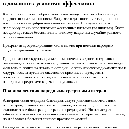
в домашних условиях эффективно
Киста почки — полое образование, содержащее внутри себя капсулу с
жидкостью желтоватого цвета. Чаще всего диагностируется одиночное
новообразование доброкачественного течения. Но случается, что
паренхиму почки заполняют множественные кистомы (поликистоз). Киста
нередко протекает бессимптомно, поэтому пациенты случайно узнают о
наличии аномалии.
Прекратить прогрессирование кисты можно при помощи народных
средств в домашних условиях.
При достижении крупных размеров мешочек с жидкостью сдавливает
близлежащие ткани, вызывая нарушения систем и органов, поэтому недуг
желательно лечить на начальной стадии. Болезнь лечится медикаментозно и
хирургическим путем, но спастись от признаков и прекратить
прогрессирование часто получается после лечения кисты почек
народными средствами в домашних условиях.
Правила лечения народными средствами из трав
Альтернативная медицина благоприятствует уменьшению кистозных
параметров, помогает миновать операции, поэтому подобное лечение
становится все более распространено среди врачей. Но не следует
забывать, что лекарства на основе растительного сырья не только полезны,
но и обладают большим списком противопоказаний.
Не следует забывать, что лекарства на основе растительного сырья не