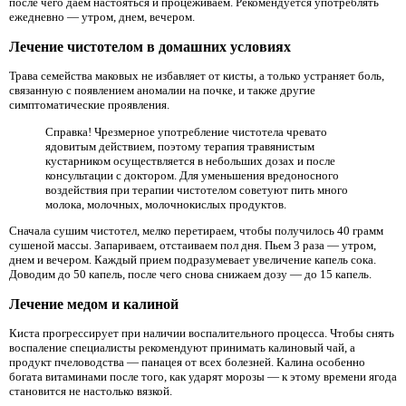
после чего даем настояться и процеживаем. Рекомендуется употреблять
ежедневно — утром, днем, вечером.
Лечение чистотелом в домашних условиях
Трава семейства маковых не избавляет от кисты, а только устраняет боль,
связанную с появлением аномалии на почке, и также другие
симптоматические проявления.
Справка! Чрезмерное употребление чистотела чревато
ядовитым действием, поэтому терапия травянистым
кустарником осуществляется в небольших дозах и после
консультации с доктором. Для уменьшения вредоносного
воздействия при терапии чистотелом советуют пить много
молока, молочных, молочнокислых продуктов.
Сначала сушим чистотел, мелко перетираем, чтобы получилось 40 грамм
сушеной массы. Запариваем, отстаиваем пол дня. Пьем 3 раза — утром,
днем и вечером. Каждый прием подразумевает увеличение капель сока.
Доводим до 50 капель, после чего снова снижаем дозу — до 15 капель.
Лечение медом и калиной
Киста прогрессирует при наличии воспалительного процесса. Чтобы снять
воспаление специалисты рекомендуют принимать калиновый чай, а
продукт пчеловодства — панацея от всех болезней. Калина особенно
богата витаминами после того, как ударят морозы — к этому времени ягода
становится не настолько вязкой.