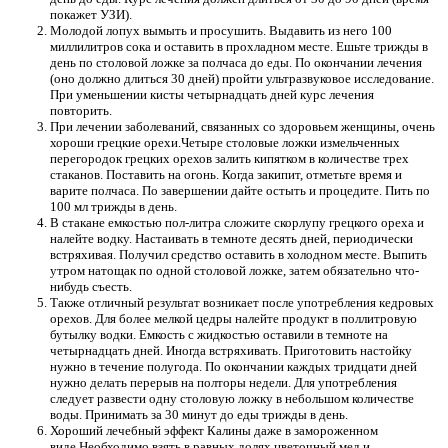
покажет УЗИ).
Молодой лопух вымыть и просушить. Выдавить из него 100
миллилитров сока и оставить в прохладном месте. Ешьте трижды в
день по столовой ложке за полчаса до еды. По окончании лечения
(оно должно длиться 30 дней) пройти ультразвуковое исследование.
При уменьшении кисты четырнадцать дней курс лечения
повторить.
При лечении заболеваний, связанных со здоровьем женщины, очень
хороши грецкие орехи.Четыре столовые ложки измельченных
перегородок грецких орехов залить кипятком в количестве трех
стаканов. Поставить на огонь. Когда закипит, отметьте время и
варите полчаса. По завершении дайте остыть и процедите. Пить по
100 мл трижды в день.
В стакане емкостью пол-литра сложите скорлупу грецкого ореха и
налейте водку. Настаивать в темноте десять дней, периодически
встряхивая. Получил средство оставить в холодном месте. Выпить
утром натощак по одной столовой ложке, затем обязательно что-
нибудь съесть.
Также отличный результат возникает после употребления кедровых
орехов. Для более мелкой цедры налейте продукт в поллитровую
бутылку водки. Емкость с жидкостью оставили в темноте на
четырнадцать дней. Иногда встряхивать. Приготовить настойку
нужно в течение полугода. По окончании каждых тридцати дней
нужно делать перерыв на полторы недели. Для употребления
следует развести одну столовую ложку в небольшом количестве
воды. Принимать за 30 минут до еды трижды в день.
Хороший лечебный эффект Калины даже в замороженном
виде.Необходимо взять в равных долях цветочный мед и