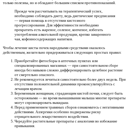
только полезны, но и обладают большим списком противопоказаний.
Прежде чем рассчитывать на терапевтический успех,
необходимо соблюдать диету, ведь диетические предписания
— первая помощь в отсутствии кистозного
прогрессирования. Для эффективности необходимо
прекратить есть жареное, соленое, копченое, избегать
употребления алкогольной продукции, крепко заваренного
чая, кофеиносодержащих напитков.
Чтобы лечение кисты почек народными средствами оказалось
действенным, желательно придерживаться следующих простых правил:
Приобретайте фитосборы в аптечных пунктах или
специализированных магазинах — при самостоятельном сборе
иногда без навыков сложно дифференцировать целебное растение
от смертельно опасного.
Не рекомендуется лечиться самостоятельно более двух недель. При
отсутствии положительной динамики проконсультируйтесь с
лечащим врачом.
Беременным женщинам, страдающим кистой почки, следует быть
осторожными — во время вынашивания малыша многие препараты
могут спровоцировать выкидыш.
Перед применением травяных сборов ознакомьтесь с негативными
действиями. Аллергики особенно подвержены риску
отрицательного лекарственного воздействия.
Чередуйте растительные препараты с аналогами во избежание
привыкания.