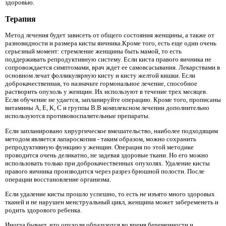
здоровью.
Терапия
Метод лечения будет зависеть от общего состояния женщины, а также от
разновидности и размера кисты яичника.Кроме того, есть еще один очень
серьезный момент: стремление женщины быть мамой, то есть
поддерживать репродуктивную систему. Если киста правого яичника не
сопровождается симптомами, врач ждет ее самовсасывания. Лекарствами в
основном лечат фолликулярную кисту и кисту желтой кишки. Если
доброкачественная, то назначьте гормональное лечение, способное
растворить опухоль у женщин. Их используют в течение трех месяцев.
Если обучение не удается, запланируйте операцию. Кроме того, прописаны
витамины А, Е, К, С и группы В.В комплексном лечении дополнительно
используются противовоспалительные препараты.
Если запланировано хирургическое вмешательство, наиболее подходящим
методом является лапароскопия - таким образом, можно сохранить
репродуктивную функцию у женщин. Операция по этой методике
проводится очень деликатно, не задевая здоровые ткани. Но его можно
использовать только при доброкачественных опухолях. Удаление кисты
правого яичника производится через разрез брюшной полости. После
операции восстановление организма.
Если удаление кисты прошло успешно, то есть не изъято много здоровых
тканей и не нарушен менструальный цикл, женщина может забеременеть и
родить здорового ребенка.
Иногда бывает, что опухоли образуются во время беременности и