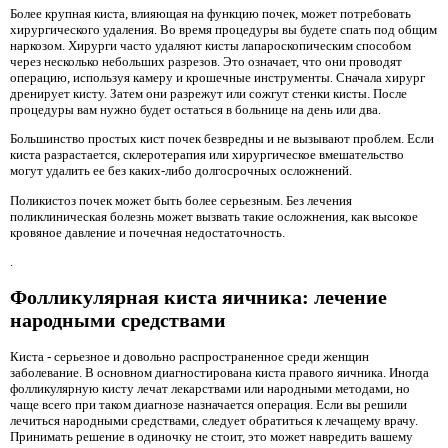
Более крупная киста, влияющая на функцию почек, может потребовать
хирургического удаления. Во время процедуры вы будете спать под общим
наркозом. Хирурги часто удаляют кисты лапароскопическим способом
через несколько небольших разрезов. Это означает, что они проводят
операцию, используя камеру и крошечные инструменты. Сначала хирург
дренирует кисту. Затем они разрежут или сожгут стенки кисты. После
процедуры вам нужно будет остаться в больнице на день или два.
Большинство простых кист почек безвредны и не вызывают проблем. Если
киста разрастается, склеротерапия или хирургическое вмешательство
могут удалить ее без каких-либо долгосрочных осложнений.
Поликистоз почек может быть более серьезным. Без лечения
поликлиническая болезнь может вызвать такие осложнения, как высокое
кровяное давление и почечная недостаточность.
.
Фолликулярная киста яичника: лечение
народными средствами
Киста - серьезное и довольно распространенное среди женщин
заболевание. В основном диагностирована киста правого яичника. Иногда
фолликулярную кисту лечат лекарствами или народными методами, но
чаще всего при таком диагнозе назначается операция. Если вы решили
лечиться народными средствами, следует обратиться к лечащему врачу.
Принимать решение в одиночку не стоит, это может навредить вашему