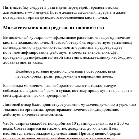
Пить настойку следует 3 раза в день перед едой, терапевтическая
длительность — 3 недели. Потом делается месячный перерыв, а далее
повторяем алгоритм до полного исчезновения кисты почки.
Можжевельник как средство от поликистоза
Вечнозеленый кустарник — эффективное растение, лечащее одиночные
кисты и поликистоз почек. Листовой отвар благоприятствует усиленному
мочевыделению и удалению токсинов из организма, предотвращает
почечное инфицирование, действует в качестве антисептика. Для
проведения дезинфекции мочевой системы к можжевельнику необходимо
добавить ацетат калия.
Целебное растение нужно использовать осторожно, ведь
передозировка грозит раздражением паренхимы почек.
Если ягоды можжевельника собираются самостоятельно, следует
соблюдать специальный режим сушки, поэтому проще купить препарат в
сети фармацевтических предприятий.
Листовой отвар благоприятствует усиленному мочевыделению и удалению
токсинов из организма, предотвращает почечное инфицирование,
действует в качестве антисептика.
Чтобы сварить снадобье, понадобится 10 грамм сушеных ягод и 250 мл
воды. Состав варится на тихом огне, доводится до кипения. Даем
настояться, пьем с каждым приемом пищи. При запущенной форме
поликистоза почек прием снадобья осуществляется ежечасно и