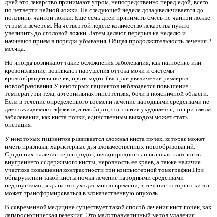
дней это лекарство принимают утром, непосредственно перед едой, всего
по четверти чайной ложки. На следующей неделе доза увеличивается до
половины чайной ложки. Еще семь дней принимать смесь по чайной ложке
утром и вечером. На четвертой неделе количество лекарства нужно
увеличить до столовой ложки. Затем делают перерыв на неделю и
начинают прием в порядке убывания. Общая продолжительность лечения 2
месяца.
Но иногда возникают такие осложнения заболевания, как нагноение или
кровоизлияние, возникают нарушения оттока мочи и системы
кровообращения почек, происходит быстрое увеличение размеров
новообразования.У некоторых пациентов наблюдается повышение
температуры тела, артериальная гипертензия, боли в поясничной области.
Если в течение определенного времени лечение народными средствами не
дает ожидаемого эффекта, а наоборот, состояние ухудшается, то при таком
заболевании, как киста почки, единственным выходом может стать
операция.
У некоторых пациентов развивается сложная киста почек, которая может
иметь признаки, характерные для злокачественных новообразований.
Среди них наличие перегородок, неоднородность и высокая плотность
внутреннего содержимого кисты, неровность ее краев, а также наличие
участков повышения контрастности при компьютерной томографии.При
обнаружении такой кисты почки лечение народными средствами
недопустимо, ведь на это уходит много времени, в течение которого киста
может трансформироваться в злокачественную опухоль.
В современной медицине существует такой способ лечения кист почек, как
лапароскопическая резекция. Это малотравматичный метод удаления