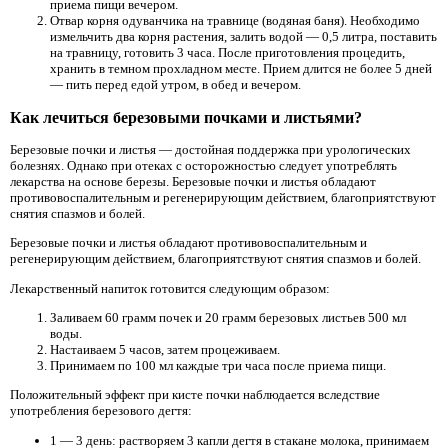
приема пищи вечером.
Отвар корня одуванчика на травнице (водяная баня). Необходимо
измельчить два корня растения, залить водой — 0,5 литра, поставить
на травницу, готовить 3 часа. После приготовления процедить,
хранить в темном прохладном месте. Прием длится не более 5 дней
— пить перед едой утром, в обед и вечером.
Как лечиться березовыми почками и листьями?
Березовые почки и листья — достойная поддержка при урологических
болезнях. Однако при отеках с осторожностью следует употреблять
лекарства на основе березы. Березовые почки и листья обладают
противовоспалительным и регенерирующим действием, благоприятствуют
снятия спазмов и болей.
Березовые почки и листья обладают противовоспалительным и
регенерирующим действием, благоприятствуют снятия спазмов и болей.
Лекарственный напиток готовится следующим образом:
Заливаем 60 грамм почек и 20 грамм березовых листьев 500 мл
воды.
Настаиваем 5 часов, затем процеживаем.
Принимаем по 100 мл каждые три часа после приема пищи.
Положительный эффект при кисте почки наблюдается вследствие
употребления березового дегтя:
1 — 3 день: растворяем 3 капли дегтя в стакане молока, принимаем