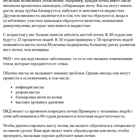
несколько возможных объяснений. Например, каждая почка имеет около
миллиона крошечных канальцев, собирающих мочу. Кисты могут начать
расти, когда трубка блокируется, набухает и заполняется жидкостью.
Другая возможность заключается в том, что кисты образуются, когда в
ослабленных участках канальцев образуются мешочки, называемые
дивертикулами, которые заполняются жидкостью.
С возрастом у вас больше шансов заболеть кистой почек. К 40 годам они
будут у 25 процентов людей. К 50 годам примерно у 50 процентов людей
появляются кисты почек.Мужчины подвержены большему риску развития
кист почек, чем женщины.
PKD - это наследственное заболевание, то есть оно вызвано изменениями
генов, которые передаются от семьи.
Обычно кисты не вызывают никаких проблем. Однако иногда они могут
привести к осложнениям, в том числе:
инфекция кисты
разрыв кисты
блокировка мочи из почки
высокое кровяное давление
ПКД может со временем повредить почки.Примерно у половины людей с
этим заболеванием к 60 годам разовьется почечная недостаточность.
Чтобы диагностировать кисту почки, вы можете обратиться к специалисту
по имени уролог. Ваш врач может взять образец крови или мочи, чтобы
проверить, насколько хорошо работают ваши почки.