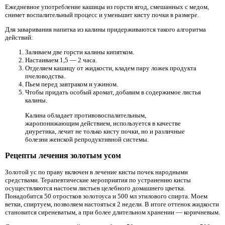
Ежедневное употребление кашицы из горсти ягод, смешанных с медом,
снимет воспалительный процесс и уменьшит кисту почки в размере.
Для заваривания напитка из калины придерживаются такого алгоритма
действий:
Заливаем две горсти калины кипятком.
Настаиваем 1,5 — 2 часа.
Отделяем кашицу от жидкости, кладем пару ложек продукта
пчеловодства.
Пьем перед завтраком и ужином.
Чтобы придать особый аромат, добавим в содержимое листья
калины.
Калина обладает противовоспалительным,
жаропонижающим действием, используется в качестве
диуретика, лечит не только кисту почки, но и различные
болезни женской репродуктивной системы.
Рецепты лечения золотым усом
Золотой ус по праву включен в лечение кисты почек народными
средствами. Терапевтические мероприятия по устранению кисты
осуществляются настоем листьев целебного домашнего цветка.
Понадобится 50 отростков золотоуса и 500 мл этилового спирта. Моем
ветки, спиртуем, позволяем настояться 2 недели. В итоге оттенок жидкости
становится сиреневатым, а при более длительном хранении — коричневым.