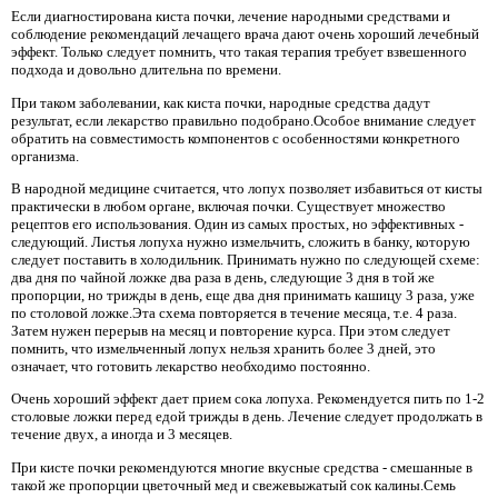
Если диагностирована киста почки, лечение народными средствами и
соблюдение рекомендаций лечащего врача дают очень хороший лечебный
эффект. Только следует помнить, что такая терапия требует взвешенного
подхода и довольно длительна по времени.
При таком заболевании, как киста почки, народные средства дадут
результат, если лекарство правильно подобрано.Особое внимание следует
обратить на совместимость компонентов с особенностями конкретного
организма.
В народной медицине считается, что лопух позволяет избавиться от кисты
практически в любом органе, включая почки. Существует множество
рецептов его использования. Один из самых простых, но эффективных -
следующий. Листья лопуха нужно измельчить, сложить в банку, которую
следует поставить в холодильник. Принимать нужно по следующей схеме:
два дня по чайной ложке два раза в день, следующие 3 дня в той же
пропорции, но трижды в день, еще два дня принимать кашицу 3 раза, уже
по столовой ложке.Эта схема повторяется в течение месяца, т.е. 4 раза.
Затем нужен перерыв на месяц и повторение курса. При этом следует
помнить, что измельченный лопух нельзя хранить более 3 дней, это
означает, что готовить лекарство необходимо постоянно.
Очень хороший эффект дает прием сока лопуха. Рекомендуется пить по 1-2
столовые ложки перед едой трижды в день. Лечение следует продолжать в
течение двух, а иногда и 3 месяцев.
При кисте почки рекомендуются многие вкусные средства - смешанные в
такой же пропорции цветочный мед и свежевыжатый сок калины.Семь