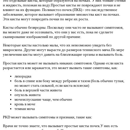
это отдельные кисты, которые образуются на почках. У них тонкие стенки
и жидкость, похожая на воду.Простые кисты не повреждают почки и не
влияют на их функцию. Поликистоз почек (ПКБ) - это наследственное
заболевание, которое вызывает образование множества кист на почках.
Эти кисты могут повредить почки по мере их роста.
Кисты обычно безвредны. Поскольку они часто не вызывают симптомов,
вы можете даже не осознавать, что они у вас есть, пока не сделаете
сканирование изображений по другой причине.
Некоторые кисты настолько малы, что их невозможно увидеть без
микроскопа. Другие могут вырасти до размеров теннисного мяча.По мере
увеличения кисты могут давить на близлежащие органы и вызывать боль.
Простая киста может не вызывать никаких симптомов. Однако если киста
разрастается или заражается, это может вызвать такие симптомы, как:
лихорадка
боль в спине или боку между ребрами и тазом (боль обычно тупая,
но может стать сильной, если киста всплески)
боль в верхней части живота
опухоль живота
мочеиспускание чаще, чем обычно
кровь в моче
темная моча
PKD может вызывать симптомы и признаки, такие как:
Врачи не точно знаете, что вызывает простые кисты почек.У них есть