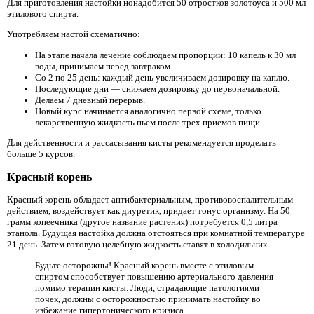
Для приготовления настойки нонадобится 50 отростков золотоуса и 500 мл
этилового спирта.
Употребляем настой схематично:
На этапе начала лечение соблюдаем пропорции: 10 капель к 30 мл
воды, принимаем перед завтраком.
Со 2 по 25 день: каждый день увеличиваем дозировку на каплю.
Последующие дни — снижаем дозировку до первоначальной.
Делаем 7 дневный перерыв.
Новый курс начинается аналогично первой схеме, только
лекарственную жидкость пьем после трех приемов пищи.
Для действенности и рассасывания кисты рекомендуется проделать
больше 5 курсов.
Красный корень
Красный корень обладает антибактериальным, противовоспалительным
действием, воздействует как диуретик, придает тонус организму. На 50
грамм копеечника (другое название растения) потребуется 0,5 литра
этанола. Будущая настойка должна отстояться при комнатной температуре
21 день. Затем готовую целебную жидкость ставят в холодильник.
Будьте осторожны! Красный корень вместе с этиловым
спиртом способствует повышению артериального давления
помимо терапии кисты. Люди, страдающие патологиями
почек, должны с осторожностью принимать настойку во
избежание гипертонического кризиса.