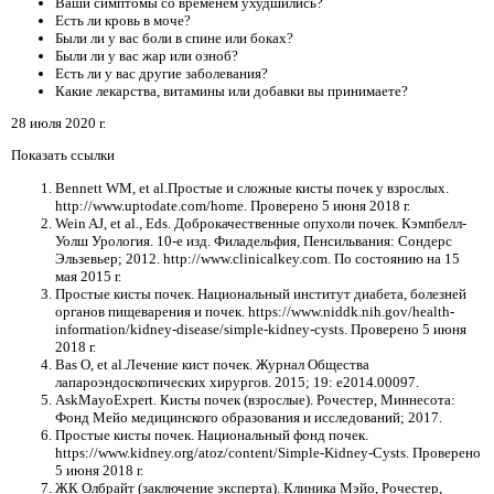
Ваши симптомы со временем ухудшились?
Есть ли кровь в моче?
Были ли у вас боли в спине или боках?
Были ли у вас жар или озноб?
Есть ли у вас другие заболевания?
Какие лекарства, витамины или добавки вы принимаете?
28 июля 2020 г.
Показать ссылки
Bennett WM, et al.Простые и сложные кисты почек у взрослых.
http://www.uptodate.com/home. Проверено 5 июня 2018 г.
Wein AJ, et al., Eds. Доброкачественные опухоли почек. Кэмпбелл-
Уолш Урология. 10-е изд. Филадельфия, Пенсильвания: Сондерс
Эльзевьер; 2012. http://www.clinicalkey.com. По состоянию на 15
мая 2015 г.
Простые кисты почек. Национальный институт диабета, болезней
органов пищеварения и почек. https://www.niddk.nih.gov/health-
information/kidney-disease/simple-kidney-cysts. Проверено 5 июня
2018 г.
Bas O, et al.Лечение кист почек. Журнал Общества
лапароэндоскопических хирургов. 2015; 19: e2014.00097.
AskMayoExpert. Кисты почек (взрослые). Рочестер, Миннесота:
Фонд Мейо медицинского образования и исследований; 2017.
Простые кисты почек. Национальный фонд почек.
https://www.kidney.org/atoz/content/Simple-Kidney-Cysts. Проверено
5 июня 2018 г.
ЖК Олбрайт (заключение эксперта). Клиника Мэйо, Рочестер,