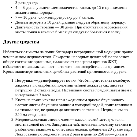
3 раза до еды.
4 — 6 день: увеличиваем количество капель до 15 и принимаем в
аналогичном порядке.
7 — 10 день: снижаем дозировку до 7 капель.
Делаем перерыв в 10 дней, дальше следуем обратному порядку.
Длительность терапии — 30 дней. При отсутствии рассасывания
кисты почки в течение 6 месяцев следует обратиться к врачу.
Другие средства
Избавиться от кисты на почке благодаря нетрадиционной медицине проще
чем приемом медикаментов. Лекарства народных целителей поправляют
общее состояние организма, налаживают процессы органов ЖКТ,
избавляют от зашлакованности и токсичного воздействия на организм.
Кроме вышеперечисленных целебных растений применяются и другие:
Петрушка — дезинфицирует почки. Чтобы приготовить целебную
жидкость, понадобится половина чайной ложки сухих листьев
петрушки, 2 стакана воды. Настаиваем состав пол дня, затем пьем с
интервалом в 3 часа.
Киста на почке исчезает при ежедневном приеме брусничного
настоя: листья брусники заливаем холодной водой, приготавливаем
на тихом огне, не доводя до кипящего состояния. Цедим, пьем по
250 мл ежедневно.
Медово-молочная смесь с чаем — классический метод лечения
кисты в левой почке. Завариваем чай, наливаем половину стакана и
разбавляем таким же количеством молока, добавляем 20 грамм меда.
Лекарственную жидкость пьем 2 раза в день по 250 мл — днем и