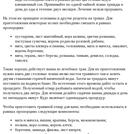
клюквенный сок. Принимайте по одной чайной ложке трижды в
день до еды в течение двух месяцев. Лечение нельзя прерывать.
На этом же принципе основаны и другие рецепты на травах. Для
приготовления некоторые из них необходимо смешать в равных
пропорциях:
пустырник, лист мантийный, кора калины, цветки ромашки,
пастушья сумочка, корень родиолы розовой, рябина;
мята, цветы клевера и пижмы, толокнянка, мать и мачеха, эвкалипт,
корень бергении;
мята, герань, лист березы, ромашка, тимьян, девясил, солодка,
таволга.
Также хорошо действует ванна из лечебных трав. Для их приготовления
нужно взять две столовые ложки мелко настоя травяного чая и залить
двумя стаканами горячей кипяченой воды. Затем на тридцать минут
поставить на водяную баню. По истечении этого времени дайте остыть и
процедите. Полученный отвар разбавить кипяченой водой, чтобы
получилось два литра. Для лечения делайте сидячие ванны дважды в день
по пятнадцать минут. Курс включает одиннадцать процедур.
Чтобы приготовить травяной отвар для ванн, необходимо использовать в
равных пропорциях следующие компоненты:
мать и мачеха, вишня, крапива, береза, можжевельник;
полынь, кора осины, корень алтея;
бергения, лаванда, фиалка, лист кипрея;