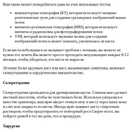
Вам также может понадобиться один из этих визуальных тестов:
компьютерная томография (КТ), которая использует мощные
рентгеновские лучи для создания трехмерных изображений ваших
почек
магнитно-резонансная томография (MRI), которая использует
магниты и радиоволны для фотографирования почек
УЗИ, который использует звуковые волны для создания
изображений почек и может показать, увеличилась ли киста
Если киста небольшая и не вызывает проблем с почками, вы можете не
нужно его лечить.Вы можете просто проходить визуализацию каждые 6-12
месяцев, чтобы убедиться, что киста не выросла.
Лечение более крупных кист или кист, вызывающих симптомы, включает
склеротерапию и хирургическое вмешательство.
Склеротерапия
Склеротерапия проводится для дренирования кисты. Сначала вам сделают
местный анестетик, чтобы не чувствовать боли. Используя ультразвук в
качестве ориентира, ваш врач введет тонкую иглу в кисту через вашу кожу
и слит всю жидкость из кисты. Иногда врач заливает кисту спиртовым
раствором, чтобы предотвратить ее повторный рост.Скорее всего, вы
пойдете домой в тот же день, что и процедура.
Хирургия