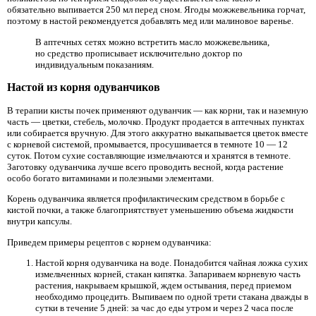
обязательно выпивается 250 мл перед сном. Ягоды можжевельника горчат,
поэтому в настой рекомендуется добавлять мед или малиновое варенье.
В аптечных сетях можно встретить масло можжевельника,
но средство прописывает исключительно доктор по
индивидуальным показаниям.
Настой из корня одуванчиков
В терапии кисты почек применяют одуванчик — как корни, так и наземную
часть — цветки, стебель, молочко. Продукт продается в аптечных пунктах
или собирается вручную. Для этого аккуратно выкапывается цветок вместе
с корневой системой, промывается, просушивается в темноте 10 — 12
суток. Потом сухие составляющие измельчаются и хранятся в темноте.
Заготовку одуванчика лучше всего проводить весной, когда растение
особо богато витаминами и полезными элементами.
Корень одуванчика является профилактическим средством в борьбе с
кистой почки, а также благоприятствует уменьшению объема жидкости
внутри капсулы.
Приведем примеры рецептов с корнем одуванчика:
Настой корня одуванчика на воде. Понадобится чайная ложка сухих
измельченных корней, стакан кипятка. Запариваем корневую часть
растения, накрываем крышкой, ждем остывания, перед приемом
необходимо процедить. Выпиваем по одной трети стакана дважды в
сутки в течение 5 дней: за час до еды утром и через 2 часа после